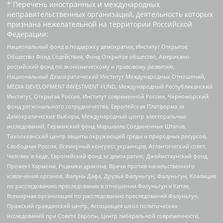
* Перечень иностранных и международных
неправительственных организаций, деятельность которых
признана нежелательной на территории Российской
Федерации:
Национальный фонд в поддержку демократии, Институт Открытое
Общество Фонд Содействия, Фонд Открытое общество, Американо-
российский фонд по экономическому и правовому развитию,
Национальный Демократический Институт Международных Отношений,
MEDIA DEVELOPMENT INVESTMENT FUND, Международный Республиканский
Институт, Открытая Россия, Институт современной России, Черноморский
фонд регионального сотрудничества, Европейская Платформа за
Демократические Выборы, Международный центр электоральных
исследований, Германский фонд Маршалла Соединенных Штатов,
Тихоокеанский центр защиты окружающей среды и природных ресурсов,
Свободная Россия, Всемирный конгресс украинцев, Атлантический совет,
Человек в беде, Европейский фонд за демократию, Джеймстаунский фонд,
Прожект Хармони, Родники дракона, Врачи против насильственного
извлечения органов, Фалунь Дафа, Друзья Фалуньгун, Фалуньгун, Коалиция
по расследованию преследования в отношении Фалуньгун в Китае,
Всемирная организация по расследованию преследований Фалуньгун,
Пражский гражданский центр, Ассоциация школ политических
исследований при Совете Европы, Центр либеральной современности,