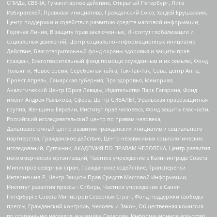
СПИДа, СВЕЧА, Гуманитарное действие, Открытый Петербург, Лига
Избирателей, Правовая инициатива, Гражданский Союз, Хасдей Ерушалаим,
Центр поддержки и содействия развитию средств массовой информации,
Горячая Линия, В защиту прав заключенных, Институт глобализации и
социальных движений, Центр социально-информационных инициатив
Действие, Благотворительный фонд охраны здоровья и защиты прав
граждан, Благотворительный фонд помощи осужденным и их семьям, Фонд
Тольятти, Новое время, Серебряная тайга, Так-Так-Так, Сова, центр Анна,
Проект Апрель, Самарская губерния, Эра здоровья, Мемориал,
Аналитический Центр Юрия Левады, Издательство Парк Гагарина, Фонд
имени Андрея Рылькова, Сфера, Центр СИБАЛЬТ, Уральская правозащитная
группа, Женщины Евразии, Институт прав человека, Фонд защиты гласности,
Российский исследовательский центр по правам человека,
Дальневосточный центр развития гражданских инициатив и социального
партнерства, Гражданское действие, Центр независимых социологических
исследований, Сутяжник, АКАДЕМИЯ ПО ПРАВАМ ЧЕЛОВЕКА, Центр развития
некоммерческих организаций, Частное учреждение в Калининграде Совета
Министров северных стран, Гражданское содействие, Трансперенси
Интернешнл-Р, Центр Защиты Прав Средств Массовой Информации,
Институт развития прессы - Сибирь, Частное учреждение в Санкт-
Петербурге Совета Министров Северных Стран, Фонд поддержки свободы
прессы, Гражданский контроль, Человек и Закон, Общественная комиссия
по сохранению наследия академика Сахарова, Информационное агентство