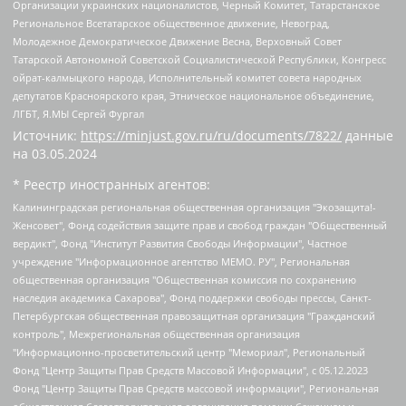
Организации украинских националистов, Черный Комитет, Татарстанское
Региональное Всетатарское общественное движение, Невоград,
Молодежное Демократическое Движение Весна, Верховный Совет
Татарской Автономной Советской Социалистической Республики, Конгресс
ойрат-калмыцкого народа, Исполнительный комитет совета народных
депутатов Красноярского края, Этническое национальное объединение,
ЛГБТ, Я.МЫ Сергей Фургал
Источник:
https://minjust.gov.ru/ru/documents/7822/
данные
на
03.05.2024
* Реестр иностранных агентов:
Калининградская региональная общественная организация "Экозащита!-Женсовет", Фонд содействия защите прав и свобод граждан "Общественный вердикт", Фонд "Институт Развития Свободы Информации", Частное учреждение "Информационное агентство МЕМО. РУ", Региональная общественная организация "Общественная комиссия по сохранению наследия академика Сахарова", Фонд поддержки свободы прессы, Санкт-Петербургская общественная правозащитная организация "Гражданский контроль", Межрегиональная общественная организация "Информационно-просветительский центр "Мемориал", Региональный Фонд "Центр Защиты Прав Средств Массовой Информации", с 05.12.2023 Фонд "Центр Защиты Прав Средств массовой информации", Региональная общественная благотворительная организация помощи беженцам и мигрантам "Гражданское содействие", Негосударственное образовательное учреждение дополнительного профессионального образования (повышение квалификации) специалистов "АКАДЕМИЯ ПО ПРАВАМ ЧЕЛОВЕКА", Свердловская региональная общественная организация "Сутяжник", Автономная некоммерческая организация "Центр независимых социологических исследований", Союз общественных объединений "Российский исследовательский центр по правам человека", Региональное общественное учреждение научно-информационный центр "МЕМОРИАЛ", Некоммерческая организация "Фонд защиты гласности", Автономная некоммерческая организация "Институт прав человека", Городская общественная организация "Екатеринбургское общество "МЕМОРИАЛ", Городская общественная организация "Рязанское историко-просветительское и правозащитное общество "Мемориал" (Рязанский Мемориал), Челябинский региональный орган общественной самодеятельности – женское общественное объединение "Женщины Евразии", Челябинский региональный орган общественной самодеятельности "Уральская правозащитная группа", Фонд содействия защите здоровья и социальной справедливости имени Андрея Рылькова, Автономная Некоммерческая Организация "Аналитический Центр Юрия Левады", Автономная некоммерческая организация социальной поддержки населения "Проект Апрель", Региональная общественная организация помощи женщинам и детям, находящимся в кризисной ситуации "Информационно-методический центр "Анна", Фонд содействия развитию массовых коммуникаций и правовому просвещению "Так-так-Так", Фонд содействия устойчивому развитию "Серебряная тайга", Свердловский региональный общественный фонд социальных проектов "Новое время", "Idel.Реалии", Кавказ.Реалии, Крым.Реалии, Телеканал Настоящее Время, Татаро-башкирская служба Радио Свобода (Azatliq Radiosi), Радио Свободная Европа/Радио Свобода (PCE/PC), "Сибирь.Реалии", "Фактограф", Благотворительный фонд помощи осужденным и их семьям, Автономная некоммерческая организация "Институт глобализации и социальных движений", Фонд "В защиту прав заключенных", Частное учреждение "Центр поддержки и содействия развитию средств массовой информации", Пензенский региональный общественный благотворительный фонд "Гражданский союз", "Север.Реалии", Некоммерческая организация Фонд "Правовая инициатива", Общество с ограниченной ответственностью "Радио Свободная Европа/Радио Свобода", Чешское информационное агентство "MEDIUM-ORIENT", Красноярская региональная общественная организация "Мы против СПИДа", Камалягин Денис Николаевич, Маркелов Сергей Евгеньевич, Пономарев Лев Александрович, Савицкая Людмила Алексеевна, Автономная некоммерческая организация "Центр по работе с проблемой насилия "НАСИЛИЮ.НЕТ", Межрегиональный профессиональный союз работников здравоохранения "Альянс врачей", Юридическое лицо, зарегистрированное в Латвийской Республике, SIA "Medusa Project" (регистрационный номер 40103797863, дата регистрации 10.06.2014), Некоммерческая организация "Фонд по борьбе с коррупцией", Автономная некоммерческая организация "Институт права и публичной политики", Баданин Роман Сергеевич, Гликин Максим Александрович, Железнова Мария Михайловна, Лукьянова Юлия Сергеевна, Маетная Елизавета Витальевна, Маняхин Петр Борисович, Чуракова Ольга Владимировна, Ярош Юлия Петровна, Юридическое лицо "The Insider SIA", зарегистрированное в Риге, Латвийская Республика (дата регистрации 26.06.2015), являющееся администратором доменного имени интернет-издания "The Insider SIA", https://theins.ru, Постернак Алексей Евгеньевич, Рубин Михаил Аркадьевич, Анин Роман Александрович, Юридическое лицо Istories fonds, зарегистрированное в Латвийской Республике (регистрационный номер 50008295751, дата регистрации 24.02.2020), Великовский Дмитрий Александрович, Долинина Ирина Николаевна, Мароховская Алеся Алексеевна, Шлейнов Роман Юрьевич, Шмагун Олеся Валентиновна, Общество с ограниченной ответственностью "Альтаир 2021", Общество с ограниченной ответственностью "Вега 2021", Общество с ограниченной ответственностью "Главный редактор 2021", Общество с ограниченной ответственностью "Ромашки монолит", Важенков Артем Валерьевич, Ивановская областная общественная организация "Центр гендерных исследований", Гурман Юрий Альбертович, Медиапроект "ОВД-Инфо", Егоров Владимир Владимирович, Жилинский Владимир Александрович, Общество с ограниченной ответственностью "ЗП", Иванова София Юрьевна, Карезина Инна Павловна, Кильтау Екатерина Викторовна, Петров Алексей Викторович, Пискунов Сергей Евгеньевич, Смирнов Сергей Сергеевич, Тихонов Михаил Сергеевич, Общество с ограниченной ответственностью "ЖУРНАЛИСТ-ИНОСТРАННЫЙ АГЕНТ", Арапова Галина Юрьевна, Вольтская Татьяна Анатольевна, Американская компания "Mason G.E.S. Anonymous Foundation" (США), являющаяся владельцем интернет-издания https://mnews.world/, Компания "Stichting Bellingcat", зарегистрированная в Нидерландах (дата регистрации 11.07.2018), Захаров Андрей Вячеславович, Клепиковская Екатерина Дмитриевна, Общество с ограниченной ответственностью "МЕМО", Перл Роман Александрович, Симонов Евгений Алексеевич, Соловьева Елена Анатольевна, Сотников Даниил Владимирович, Сурначева Елизавета Дмитриевна, Автономная некоммерческая организация по защите прав человека и информированию населения "Якутия – Наше Мнение", Общество с ограниченной ответственностью "Москоу диджитал медиа", с 26.01.2023 Общество с ограниченной ответственностью "Чайка Белые сады", Ветошкина Валерия Валерьевна, Заговора Максим Александрович, Межрегиональное общественное движение "Российская ЛГБТ - сеть", Оленичев Максим Владимирович, Павлов Иван Юрьевич, Скворцова Елена Сергеевна, Общество с ограниченной ответственностью "Как бы инагент", Кочетков Игорь Викторович, Общество с ограниченной ответственностью "Честные выборы", Еланчик Олег Александрович, Общество с ограниченной ответственностью "Нобелевский призыв", Гималова Регина Эмилевна, Григорьев Андрей Валерьевич, Григорьева Алина Александровна, Ассоциация по содействию защите прав призывников, альтернативнослужащих и военнослужащих "Правозащитная группа "Гражданин.Армия.Право", Хисамова Регина Фаритовна, Автономная некоммерческая организация по реализации социально-правовых программ "Лилит", Дальневосточное общественное движение "Маяк", Санкт-Петербургская ЛГБТ-инициативная группа "Выход", Инициативная группа ЛГБТ+ "Реверс", Алексеев Андрей Викторович, Бекбулатова Таисия Львовна, Беляев Иван Михайлович, Владыкина Елена Сергеевна, Гельман Марат Александрович, Никульшина Вероника Юрьевна, Толоконникова Надежда Андреевна, Шендерович Виктор Анатольевич, Общество с ограниченной ответственностью "Данное сообщение", Общество с ограниченной ответственностью Издательский дом "Новая глава", Айнбиндер Александра Александровна, Московский комьюнити-центр для ЛГБТ+инициатив, Благотворительный фонд развития филантропии, Deutsche Welle (Германия, Kurt-Schumacher-Strasse 3, 53113 Bonn), Борзунова Мария Михайловна, Воробьев Виктор Викторович, Голубева Анна Львовна, Константинова Алла Михайловна, Малкова Ирина Владимировна, Мурадов Мурад Абдулгалимович, Осетинская Елизавета Николаевна, Понасенков Евгений Николаевич, Ганапольский Матвей Юрьевич, Киселев Евгений Алексеевич, Борухович Ирина Григорьевна, Дремин Иван Тимофеевич, Дубровский Дмитрий Викторович, Красноярская региональная общественная организация поддержки и развития альтернативных образовательных технологий и межкультурных коммуникаций "ИНТЕРРА", Маяковская Екатерина Алексеевна, Фейгин Марк Захарович, Филимонов Андрей Викторович, Дзугкоева Регина Николаевна, Доброхотов Роман Александрович, Дудь Юрий Александрович, Елкин Сергей Владимирович, Кругликов Кирилл Игоревич, Сабунаева Мария Леонидовна, Семенов Алексей Владимирович, Шаинян Карен Багратович, Шульман Екатерина Михайловна, Асафьев Артур Валерьевич, Вахштайн Виктор Семенович, Венедиктов Алексей Алексеевич, Лушникова Екатерина Евгеньевна, Волков Леонид Михайлович, Невзоров Александр Глебович, Пархоменко Сергей Борисович, Сироткин Ярослав Николаевич, Кара-Мурза Владимир Владимирович, Баранова Наталья Владимировна, Гозман Леонид Яковлевич, Кагарлицкий Борис Юльевич, Климарев Михаил Валерьевич, Милов Владимир Станиславович, Автономная некоммерческая организация Краснодарский центр современного искусства "Типография", Моргенштерн Алишер Тагирович, Соболь Любовь Эдуардовна, Общество с ограниченной ответственностью "ЛИЗА НОРМ", Каспаров Гарри Кимович, Ходорковский Михаил Борисович, Общество с ограниченной ответственностью "Апрельские тезисы", Данилович Ирина Брониславовна, Кашин Олег Владимирович, Петров Николай Владимирович, Пивоваров Алексей Владимирович, Соколов Михаил Владимирович, Цветкова Юлия Владимировна, Чичваркин Евгений Александрович, Комитет против пыток/Команда против пыток, Общество с ограниченной ответственностью "Первый научный", Общество с ограниченной ответственностью "Вертолет и ко", Белоцерковская Вероника Борисовна, Кац Максим Евгеньевич, Лазарева Татьяна Юрьевна, Шаведдинов Руслан Табризович, Яшин Илья Валерьевич, Общество с ограниченной ответственностью "Иноагент ААВ", Алешковский Дмитрий Петрович, Альбац Евгения Марковна, Быков Дмитрий Львович, Галямина Юлия Евгеньевна, Лойко Сергей Леонидович, Мартынов Кирилл Константинович, Медведев Сергей Александрович, Крашенинников Федор Геннадиевич, Гордеева Катерина Вл