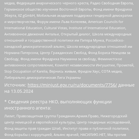
медиа, Федерация анархического черного креста, Радио Свободная Европа,
Германское общество изучения Восточной Европы, Фонд имени Фридриха
Эберта, XZ gGmbH, Мобильная академия поддержки гендерной демократии
и миротворчества, Форум имени Льва Копелева, American Councils for
International Education, Cultural Vistas, Institute of International Education,
Антивоенное движение Антальи, Открытый диалог, Школа международных
отношений и государственной политики им Питера Мунка, Российско-
канадский демократический альянс, Школа международных отношений им
Нормана Патерсона, Центр Гражданских Свобод, Фонд Бориса Немцова за
Свободу, Фонд имени Фридриха Науманна за свободу, Феминистское
антивоенное сопротивление, Комитет независимости Ингушетии, Прометей,
Stop Occupation of Karelia, Вернись живым, Фридом Хаус, СОТА медиа,
Либерально-демократическая Лига Украины
Источник:
https://minjust.gov.ru/ru/documents/7756/
данные
на
13.05.2024
* Сведения реестра НКО, выполняющих функции
иностранного агента:
Лилит, Правозащитная группа Гражданин.Армия.Право, Нижегородский
центр немецкой и европейской культуры, Центр гендерных исследований,
Фонд защиты прав граждан Штаб, Институт права и публичной политики,
Фонд борьбы с коррупцией, Альянс врачей, НАСИЛИЮ.НЕТ, Мы против