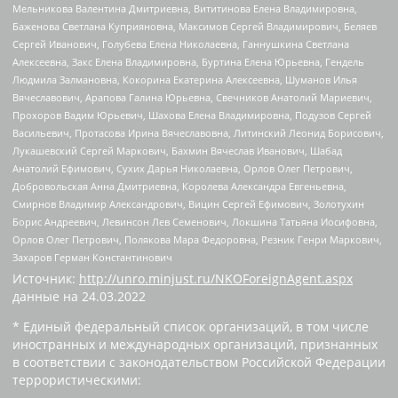
Мельникова Валентина Дмитриевна, Вититинова Елена Владимировна,
Баженова Светлана Куприяновна, Максимов Сергей Владимирович, Беляев
Сергей Иванович, Голубева Елена Николаевна, Ганнушкина Светлана
Алексеевна, Закс Елена Владимировна, Буртина Елена Юрьевна, Гендель
Людмила Залмановна, Кокорина Екатерина Алексеевна, Шуманов Илья
Вячеславович, Арапова Галина Юрьевна, Свечников Анатолий Мариевич,
Прохоров Вадим Юрьевич, Шахова Елена Владимировна, Подузов Сергей
Васильевич, Протасова Ирина Вячеславовна, Литинский Леонид Борисович,
Лукашевский Сергей Маркович, Бахмин Вячеслав Иванович, Шабад
Анатолий Ефимович, Сухих Дарья Николаевна, Орлов Олег Петрович,
Добровольская Анна Дмитриевна, Королева Александра Евгеньевна,
Смирнов Владимир Александрович, Вицин Сергей Ефимович, Золотухин
Борис Андреевич, Левинсон Лев Семенович, Локшина Татьяна Иосифовна,
Орлов Олег Петрович, Полякова Мара Федоровна, Резник Генри Маркович,
Захаров Герман Константинович
Источник:
http://unro.minjust.ru/NKOForeignAgent.aspx
данные на
24.03.2022
* Единый федеральный список организаций, в том числе
иностранных и международных организаций, признанных
в соответствии с законодательством Российской Федерации
террористическими: