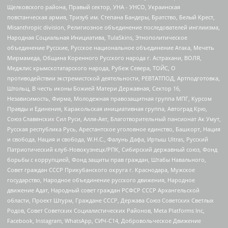
Щелковского района, Правый сектор, УНА - УНСО, Украинская
повстанческая армия, Тризуб им. Степана Бандеры, Братство, Белый Крест,
Misanthropic division, Религиозное объединение последователей инглиизма,
Народная Социальная Инициатива, TulaSkins, Этнополитическое
объединение Русские, Русское национальное объединение Атака, Мечеть
Мирмамеда, Община Коренного Русского народа г. Астрахани, ВОЛЯ,
Меджлис крымскотатарского народа, Рубеж Севера, ТОЙС, О
противодействии экстремистской деятельности, РЕВТАТПОД, Артподготовка,
Штольц, В честь иконы Божией Матери Державная, Сектор 16,
Независимость, Фирма, Молодежная правозащитная группа МПГ, Курсом
Правды и Единения, Каракольская инициативная группа, Автоград Крю,
Союз Славянских Сил Руси, Алля-Аят, Благотворительный пансионат Ак Умут,
Русская республика Русь, Арестантское уголовное единство, Башкорт, Нация
и свобода, Нация и свобода, W.H.С., Фалунь Дафа, Иртыш Ultras, Русский
Патриотический клуб-Новокузнецк/РПК, Сибирский державный союз, Фонд
борьбы с коррупцией, Фонд защиты прав граждан, Штабы Навального,
Совет граждан СССР Прикубанского округа г. Краснодара, Мужское
государство, Народное объединение русского движения, Народное
движение Адат, Народный совет граждан РСФСР СССР Архангельской
области, Проект Штурм, Граждане СССР, Держава Союз Советских Светлых
Родов, Совет Советских Социалистических Районов, Meta Platforms Inc,
Facebook, Instagram, WhatsApp, СИЧ-С14, Добровольческое Движение