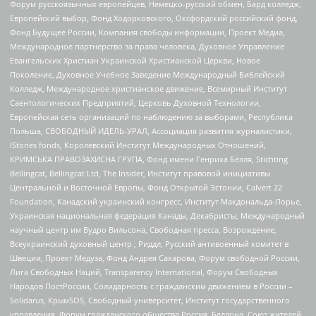
Форум русскоязычных европейцев, Немецко-русский обмен, Бард колледж,
Европейский выбор, Фонд Ходорковского, Оксфордский российский фонд,
Фонд Будущее России, Компания свободы информации, Проект Медиа,
Международное партнерство за права человека, Духовное Управление
Евангельских Христиан Украинской Христианской Церкви, Новое
Поколение, Духовное Учебное Заведение Международный Библейский
Колледж, Международное христианское движение, Всемирный Институт
Саентологических Предприятий, Церковь Духовной Технологии,
Европейская сеть организаций по наблюдению за выборами, Республика
Польша, СВОБОДНЫЙ ИДЕЛЬ-УРАЛ, Ассоциация развития журналистики,
IStories fonds, Королевский Институт Международных Отношений,
КРИМСЬКА ПРАВОЗАХИСНА ГРУПА, Фонд имени Генриха Бёлля, Stichting
Bellingcat, Bellingcat Ltd, The Insider, Институт правовой инициативы
Центральной и Восточной Европы, Фонд Открытой Эстонии, Calvert 22
Foundation, Канадский украинский конгресс, Институт Макдональда-Лорье,
Украинская национальная федерация Канады, Декабристы, Международный
научный центр им Вудро Вильсона, Свободная пресса, Возрождение,
Всеукраинский духовный центр , Риддл, Русский антивоенный комитет в
Швеции, Проект Медуза, Фонд Андрея Сахарова, Форум свободной России,
Лига Свободных Наций, Transparеncy International, Форум Свободных
Народов ПостРоссии, Солидарность с гражданским движением в России –
Solidarus, КрымSOS, Свободный университет, Институт государственного
управления, Форум гражданского общества Россия, Беллона, Союз жителей