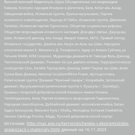
Высший военный Маджлисуль Шура Объединенных сил моджахедов
Кавказа, Конгресс народов Ичкерии и Дагестана, База, Асбат аль-Ансар,
Священная война, Исламская группа, Братья-мусульмане, Партия
исламского освобождения, Лашкар-И-Тайба, Исламская группа, Движение
Талибан, Исламская партия Туркестана, Общество социальных реформ,
Общество возрождения исламского наследия, Дом двух святых, Джунд аш-
Шам, Исламский джихад, Аль-Каида, Имарат Кавказ, АБТО, Правый сектор,
Исламское государство, Джабха аль-Нусра ли-Ахль аш-Шам, Народное
ополчение имени К. Минина и Д. Пожарского, Аджр от Аллаха Субхану уа
Тагьаля SHAM, АУМ Синрике, Муджахеды джамаата Ат-Тавхида Валь-Джихад,
Чистопольский Джамаат, Рохнамо ба суи давлати исломи, Террористическое
сообщество Сеть, Катиба Таухид валь-Джихад, Хайят Тахрир аш-Шам, Ахлю
Сунна Валь Джамаа, National Socialism/White Power, Артподготовка,
Религиозная группа “Джамаат “Красный пахарь”, Колумбайн, Хатлонский
джамаат, Мусульманская религиозная группа п. Кушкуль г. Оренбург,
Крымско-татарский добровольческий батальон имени Номана
Челебиджихана, Азов, Партия исламского возрождения Таджикистана,
Народная самооборона, Дуббайский джамаат, московская ячейка, Батал-
Хаджи Белхороев, Маньяки Культ Убийц, Молодёжь Которая Улыбается,
Легион Свобода России, Айдар, Русский добровольческий корпус
Источник:
http://nac.gov.ru/terroristicheskie-i-ekstremistskie-
organizacii-i-materialy.html
данные на
16.11.2023