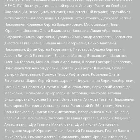
МЕМО. РУ, Институт региональной прессы, Институт Развития Свободы
Информации, Экозащита!-Женсовет, Общественный вердикт, Евразийская
антимонопольная ассоциация, Бедушев Петр Петрович, Дзугкоева Регина
Николаевна, Кривенко Сергей Владимирович, Милославский Павел
Юрьевич, Шнырова Ольга Вадимовна, Чанышева Лилия Айратовна,
Сидорович Ольга Борисовна, Туровский Александр Алексеевич, Васильева
Анастасия Евгеньевна, Ривина Анна Валерьевна, Бойко Анатолий
Николаевич, Дугин Сергей Георгиевич, Пивоваров Андрей Сергеевич,
Аверин Виталий Евгеньевич, Барахоев Магомед Бекханович, Шарипков
Олег Викторович, Мошель Ирина Ароновна, Шведов Григорий Сергеевич,
Пономарев Лев Александрович, Каргалицкий Борис Юльевич, Созаев
Валерий Валерьевич, Исламов Тимур Рифгатович, Романова Ольга
Евгеньевна, Щаров Сергей Алексадрович, Цирульников Борис Альбертович,
Гасан Ольга Павловна, Паутов Юрий Анатольевич, Верховский Александр
Маркович, Пислакова-Паркер Марина Петровна, Кочеткова Татьяна
Владимировна, Чуркина Наталья Валерьевна, Акимова Татьяна Николаевна,
Золотарева Екатерина Александровна, Рачинский Ян Збигневич, Жемкова
Елена Борисовна, Гудков Лев Дмитриевич, Илларионова Юлия Юрьевна,
Саранг Анна Васильевна, Захарова Светлана Сергеевна, Аверин Владимир
Анатольевич, Щур Татьяна Михайловна, Щур Николай Алексеевич,
Блинушов Андрей Юрьевич, Мосин Алексей Геннадьевич, Гефтер Валентин
Михайлович, Симонов Алексей Кириллович, Флиге Ирина Анатольевна,