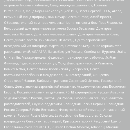
островов Тисима и Хабомаи, Съезд народных депутатов, Гринпис
Интернешнл, Фонд борьбы с коррупцией Инк, Завет церквей TCCN, Агора,
Всемирный фонд природы, BDR Novaja Gazeta-Europe, Алтай проект,
Образовательный дом прав человека Чернигов, Фонд Дом Прав Человека,
Белорусский дом прав человека имени Бориса Звозскова, Дом прав
человека Тбилиси, Дом прав человека Ереван, Дом прав человека Крым,
Центр дикого лосося, TVR Studios, ТВ Дождь, Центр европейских
исследований им Вилфрида Мартенса, Сетевое объединение журналистов
расследователей, АЛЛАТРА, За свободную Россию, Свободная Бурятия, Uralic,
UnKremlin, Международная федерация транспортных рабочих, ИстЧам
Финланд, Гудзоновский институт, Фонд Демократического Развития,
Комитет-2024, Центрально-Европейский университет, Центр
восточноевропейских и международных исследований, Общество
Сторожевой башни, Библии и трактатов Свидетелей Иеговы, Гражданский
Совет, Центр анализа европейской политики, Академическая сеть Восточная
Европа, Российский комитет действия, РЭНД корпорейшн, Русская Америка
за демократию в России, Настоящая Россия, Глобальная сеть журналистов-
расследователей, Служба поддержки, Свободная Россия Берлин, Свободная
Россия Северный Рейн-Вестфалия, Фонд глобальной помощи, Антивоенный
комитет России, Russie-Libertes, La Asocicion de Rusos Libres, Союз за
возвращение Северных территорий, Крымскотатарский Ресурсный Центр,
Глобальный союз IndustriALL, Russian Election Monitor, Article 19, Мнение