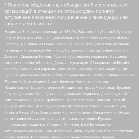
* Перечень общественных объединений и религиозных
организаций в отношении которых судом принято
вступившее в законную силу решение о ликвидации или
запрете деятельности:
Национал-большевистская партия, ВЕК РА, Рада земли Кубанской Духовно
Родовой Державы Русь, Община Духовного Управления Асгардской Веси
Беловодья, Славянская Община Капища Веды Перуна, Мужская Духовная
Семинария Староверов-Инглингов, Нурджулар, К Богодержавию, Таблиги
Джамаат, Свидетели Иеговы, Русское национальное единство, Национал-
социалистическое общество, Джамаат мувахидов, Объединенный Вилайат
Кабарды, Балкарии и Карачая, Союз славян, Ат-Такфир Валь-Хиджра, Пит
Буль, Национал-социалистическая рабочая партия России, Славянский союз,
Формат-18, Благородный Орден Дьявола, Армия воли народа,
Национальная Социалистическая Инициатива города Череповца, Духовно-
Родовая Держава Русь, Русское национальное единство, Древнерусской
Инглистической церкви Православных Староверов-Инглингов, Русский
общенациональный союз, Движение против нелегальной иммиграции,
Кровь и Честь, О свободе совести и о религиозных объединениях, Омская
организация общественного политического движения Русское
национальное единство, Северное Братство, Клуб Болельщиков
Футбольного Клуба Динамо, Файзрахманисты, Мусульманская религиозная
организация п. Боровский, Община Коренного Русского народа