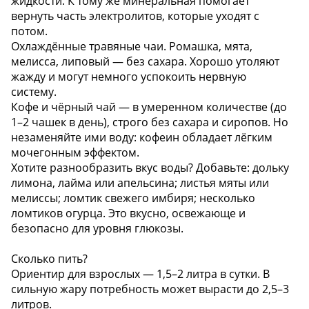
жидкости. К тому же минеральная помогает
вернуть часть электролитов, которые уходят с
потом.
Охлаждённые травяные чаи. Ромашка, мята,
мелисса, липовый — без сахара. Хорошо утоляют
жажду и могут немного успокоить нервную
систему.
Кофе и чёрный чай — в умеренном количестве (до
1–2 чашек в день), строго без сахара и сиропов. Но
незаменяйте ими воду: кофеин обладает лёгким
мочегонным эффектом.
Хотите разнообразить вкус воды? Добавьте: дольку
лимона, лайма или апельсина; листья мяты или
мелиссы; ломтик свежего имбиря; несколько
ломтиков огурца. Это вкусно, освежающе и
безопасно для уровня глюкозы.
Сколько пить?
Ориентир для взрослых — 1,5–2 литра в сутки. В
сильную жару потребность может вырасти до 2,5–3
литров.