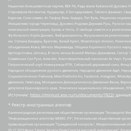
Национал-большевистская партия, ВЕК РА, Рада земли Кубанской Духовно
Староверов-Инглингов, Нурджулар, К Богодержавию, Таблиги Джамаат, Сви
Карачая, Союз славян, Ат-Такфир Валь-Хиджра, Пит Буль, Национал-социал
Инициатива города Череповца, Духовно-Родовая Держава Русь, Русское н
нелегальной иммиграции, Кровь и Честь, О свободе совести и о религиоз
Футбольного Клуба Динамо, Файзрахманисты, Мусульманская религиозная о
им. Степана Бандеры, Братство, Белый Крест, Misanthropic division, Рели
объединение Атака, Мечеть Мирмамеда, Община Коренного Русского народа
Артподготовка, Штольц, В честь иконы Божией Матери Державная, Сектор 1
Славянских Сил Руси, Алля-Аят, Благотворительный пансионат Ак Умут, Русск
Патриотический клуб-Новокузнецк/РПК, Сибирский державный союз, Фонд б
Народное объединение русского движения, Народное движение Адат, Народ
Социалистических Районов, Meta Platforms Inc, Facebook, Instagram, Wha
движение, Невоград, Молодежное Демократическое Движение Весна, Верхов
депутатов Красноярского края, Этническое национальное объединение, ЛГ
Источник:
https://minjust.gov.ru/ru/documents/7822/
данные
* Реестр иностранных агентов:
Калининградская региональная общественная организация "Экозащита!-Женсовет", Фонд содействия защите прав и свобод граждан "Общественный вердикт", Фонд "Институт Развития Свободы Информации", Частное учреждение "Информационное агентство МЕМО. РУ", Региональная общественная организация "Общественная комиссия по сохранению наследия академика Сахарова", Фонд поддержки свободы прессы, Санкт-Петербургская общественная правозащитная организация "Гражданский контроль", Межрегиональная общественная организация "Информационно-просветительский центр "Мемориал", Региональный Фонд "Центр Защиты Прав Средств Массовой Информации", с 05.12.2023 Фонд "Центр Защиты Прав Средств массовой информации", Региональная общественная благотворительная организация помощи беженцам и мигрантам "Гражданское содействие", Негосударственное образовательное учреждение дополнительного профессионального образования (повышение квалификации) специалистов "АКАДЕМИЯ ПО ПРАВАМ ЧЕЛОВЕКА", Свердловская региональная общественная организация "Сутяжник", Автономная некоммерческая организация "Центр независимых социологических исследований", Союз общественных объединений "Российский исследовательский центр по правам человека", Региональное общественное учреждение научно-информационный центр "МЕМОРИАЛ", Некоммерческая организация "Фонд защиты гласности", Автономная некоммерческая организация "Институт прав человека", Городская общественная организация "Екатеринбургское общество "МЕМОРИАЛ", Городская общественная организация "Рязанское историко-просветительское и правозащитное общество "Мемориал" (Рязанский Мемориал), Челябинский региональный орган общественной самодеятельности – женское общественное объединение "Женщины Евразии", Челябинский региональный орган общественной самодеятельности "Уральская правозащитная группа", Фонд содействия защите здоровья и социальной справедливости имени Андрея Рылькова, Автономная Некоммерческая Организация "Аналитический Центр Юрия Левады", Автономная некоммерческая организация социальной поддержки населения "Проект Апрель", Региональная общественная организация помощи женщинам и детям, находящимся в кризисной ситуации "Информационно-методический центр "Анна", Фонд содействия развитию массовых коммуникаций и правовому просвещению "Так-так-Так", Фонд содействия устойчивому развитию "Серебряная тайга", Свердловский региональный общественный фонд социальных проектов "Новое время", "Idel.Реалии", Кавказ.Реалии, Крым.Реалии, Телеканал Настоящее Время, Татаро-башкирская служба Радио Свобода (Azatliq Radiosi), Радио Свободная Европа/Радио Свобода (PCE/PC), "Сибирь.Реалии", "Фактограф", Благотворительный фонд помощи осужденным и их семьям, Автономная некоммерческая организация "Институт глобализации и социальных движений", Фонд "В защиту прав заключенных", Частное учреждение "Центр поддержки и содействия развитию средств массовой информации", Пензенский региональный общественный благотворительный фонд "Гражданский союз", "Север.Реалии", Некоммерческая организация Фонд "Правовая инициатива", Общество с ограниченной ответственностью "Радио Свободная Европа/Радио Свобода", Чешское информационное агентство "MEDIUM-ORIENT", Красноярская региональная общественная организация "Мы против СПИДа", Камалягин Денис Николаевич, Маркелов Сергей Евгеньевич, Пономарев Лев Александрович, Савицкая Людмила Алексеевна, Автоно