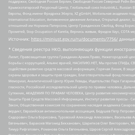
поддержки, Свободная Россия Берлин, Свободная Россия Северный Рейн-Вест
Крымскотатарский Ресурсный Центр, Глобальный союз IndustriALL, Russian E
Европы, Фонд имени Фридриха Эберта, XZ gGmbH, Мобильная академия поддержк
International Education, Антивоенное движение Антальи, Открытый диало
отношений им Нормана Патерсона, Центр Гражданских Свобод, Фонд Бориса
Прометей, Stop Occupation of Karelia, Вернись живым, Фридом Хаус, СОТА 
Источник:
https://minjust.gov.ru/ru/documents/7756/
данные
* Сведения реестра НКО, выполняющих функции иностранн
Лилит, Правозащитная группа Гражданин.Армия.Право, Нижегородский цент
борьбы с коррупцией, Альянс врачей, НАСИЛИЮ.НЕТ, Мы против СПИДа, СВЕ
содействия развитию средств массовой информации, Горячая Линия, В защ
охраны здоровья и защиты прав граждан, Благотворительный фонд помощи ос
Мемориал, Аналитический Центр Юрия Левады, Издательство Парк Гагарина
гласности, Российский исследовательский центр по правам человека, Даль
Сутяжник, АКАДЕМИЯ ПО ПРАВАМ ЧЕЛОВЕКА, Центр развития некоммерческих
Защиты Прав Средств Массовой Информации, Институт развития прессы - Си
Закон, Общественная комиссия по сохранению наследия академика Сахаров
вердикт, Евразийская антимонопольная ассоциация, Бедушев Петр Петрови
Сидорович Ольга Борисовна, Туровский Александр Алексеевич, Васильева А
Евгеньевич, Барахоев Магомед Бекханович, Шарипков Олег Викторович, М
Тимур Рифгатович, Романова Ольга Евгеньевна, Щаров Сергей Алексадрови