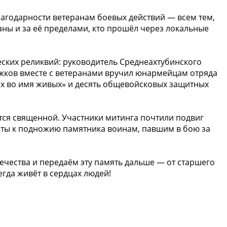
агодарности ветеранам боевых действий — всем тем,
аны и за её пределами, кто прошёл через локальные
ских реликвий: руководитель Среднеахтубинского
жков вместе с ветеранами вручил юнармейцам отряда
х во имя живых» и десять общевойсковых защитных
аётся священной. Участники митинга почтили подвиг
ты к подножию памятника воинам, павшим в бою за
чества и передаём эту память дальше — от старшего
гда живёт в сердцах людей!