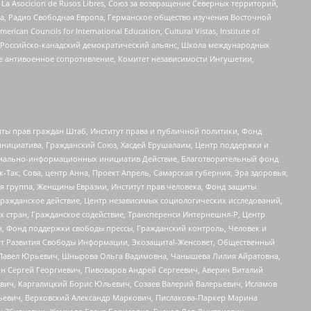
a Asocicion de Rusos Libres, Союз за возвращение Северных территорий,
еста, Радио Свободная Европа, Германское общество изучения Восточной
ouncils for International Education, Cultural Vistas, Institute of
, Российско-канадский демократический альянс, Школа международных
е антивоенное сопротивление, Комитет независимости Ингушетии,
ты прав граждан Штаб, Институт права и публичной политики, Фонд
инициатива, Гражданский Союз, Хасдей Ерушалаим, Центр поддержки и
социально-информационных инициатив Действие, Благотворительный фонд
Так, Сова, центр Анна, Проект Апрель, Самарская губерния, Эра здоровья,
я группа, Женщины Евразии, Институт прав человека, Фонд защиты
Гражданское действие, Центр независимых социологических исследований,
стран, Гражданское содействие, Трансперенси Интернешнл-Р, Центр
н, Фонд поддержки свободы прессы, Гражданский контроль, Человек и
тут Развития Свободы Информации, Экозащита!-Женсовет, Общественный
й Павел Юрьевич, Шнырова Ольга Вадимовна, Чанышева Лилия Айратовна,
ин Сергей Георгиевич, Пивоваров Андрей Сергеевич, Аверин Виталий
вич, Каргалицкий Борис Юльевич, Созаев Валерий Валерьевич, Исламов
льевич, Верховский Александр Маркович, Пислакова-Паркер Марина