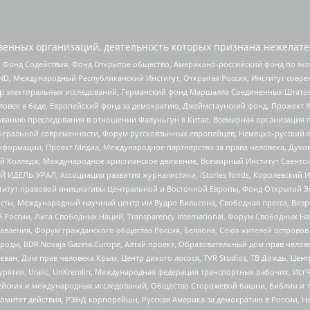
енных организаций, деятельность которых признана нежелате
 Фонд Содействия, Фонд Открытое общество, Американо-российский фонд по э
 Международный Республиканский Институт, Открытая Россия, Институт совре
р электоральных исследований, Германский фонд Маршалла Соединенных Штатов
еловек в беде, Европейский фонд за демократию, Джеймстаунский фонд, Прожект
дованию преследования в отношении Фалуньгун в Китае, Всемирная организация 
беральной современности, Форум русскоязычных европейцев, Немецко-русский о
формации, Проект Медиа, Международное партнерство за права человека, Духов
 Колледж, Международное христианское движение, Всемирный Институт Саентол
 ИДЕЛЬ-УРАЛ, Ассоциация развития журналистики, IStories fonds, Королевск
r, Институт правовой инициативы Центральной и Восточной Европы, Фонд Открытой Э
ты, Международный научный центр им Вудро Вильсона, Свободная пресса, Возро
России, Лига Свободных Наций, Transparеncy International, Форум Свободных Н
правления, Форум гражданского общества Россия, Беллона, Союз жителей острово
роды, BDR Novaja Gazeta-Europe, Алтай проект, Образовательный дом прав челов
еван, Дом прав человека Крым, Центр дикого лосося, TVR Studios, ТВ Дождь, Це
урятия, Uralic, UnKremlin, Международная федерация транспортных рабочих, Ист
ейских и международных исследований, Общество Сторожевой башни, Библии и тр
омитет действия, РЭНД корпорейшн, Русская Америка за демократию в России, Н