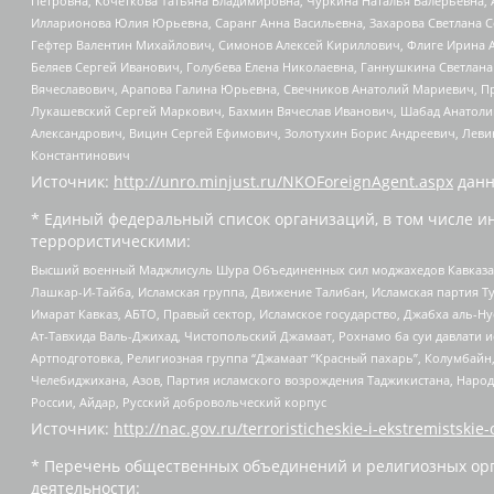
Петровна, Кочеткова Татьяна Владимировна, Чуркина Наталья Валерьевна, 
Илларионова Юлия Юрьевна, Саранг Анна Васильевна, Захарова Светлана 
Гефтер Валентин Михайлович, Симонов Алексей Кириллович, Флиге Ирина 
Беляев Сергей Иванович, Голубева Елена Николаевна, Ганнушкина Светлана
Вячеславович, Арапова Галина Юрьевна, Свечников Анатолий Мариевич, П
Лукашевский Сергей Маркович, Бахмин Вячеслав Иванович, Шабад Анатоли
Александрович, Вицин Сергей Ефимович, Золотухин Борис Андреевич, Леви
Константинович
Источник:
http://unro.minjust.ru/NKOForeignAgent.aspx
данн
* Единый федеральный список организаций, в том числе и
террористическими:
Высший военный Маджлисуль Шура Объединенных сил моджахедов Кавказа, Ко
Лашкар-И-Тайба, Исламская группа, Движение Талибан, Исламская партия Т
Имарат Кавказ, АБТО, Правый сектор, Исламское государство, Джабха аль-
Ат-Тавхида Валь-Джихад, Чистопольский Джамаат, Рохнамо ба суи давлати и
Артподготовка, Религиозная группа “Джамаат “Красный пахарь”, Колумбайн
Челебиджихана, Азов, Партия исламского возрождения Таджикистана, Народ
России, Айдар, Русский добровольческий корпус
Источник:
http://nac.gov.ru/terroristicheskie-i-ekstremistskie-
* Перечень общественных объединений и религиозных орг
деятельности: