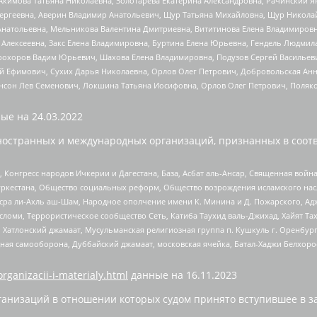
Акимова Татьяна Николаевна, Золотарева Екатерина Александровна, Рачинский Я
Сергеевна, Аверин Владимир Анатольевич, Щур Татьяна Михайловна, Щур Никола
Анатольевна, Мельникова Валентина Дмитриевна, Вититинова Елена Владимировн
 Алексеевна, Закс Елена Владимировна, Буртина Елена Юрьевна, Гендель Людмил
рохоров Вадим Юрьевич, Шахова Елена Владимировна, Подузов Сергей Васильеви
й Ефимович, Сухих Дарья Николаевна, Орлов Олег Петрович, Добровольская Анн
нсон Лев Семенович, Локшина Татьяна Иосифовна, Орлов Олег Петрович, Поляк
ые на
24.03.2022
ностранных и международных организаций, признанных в соотв
нгресс народов Ичкерии и Дагестана, База, Асбат аль-Ансар, Священная война,
уркестана, Общество социальных реформ, Общество возрождения исламского насл
Нусра ли-Ахль аш-Шам, Народное ополчение имени К. Минина и Д. Пожарского, Ад
сломи, Террористическое сообщество Сеть, Катиба Таухид валь-Джихад, Хайят Тах
, Хатлонский джамаат, Мусульманская религиозная группа п. Кушкуль г. Оренбу
ная самооборона, Дуббайский джамаат, московская ячейка, Батал-Хаджи Белхор
organizacii-i-materialy.html
данные на
16.11.2023
анизаций в отношении которых судом принято вступившее в з