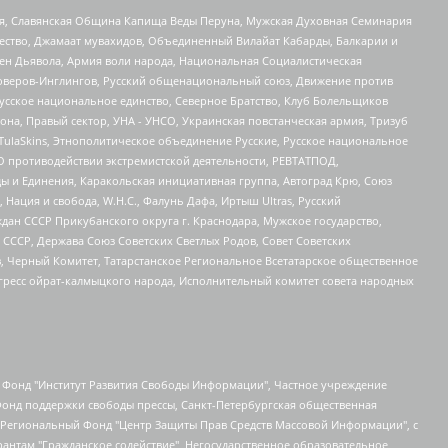
ья, Славянская Община Капища Веды Перуна, Мужская Духовная Семинария
щество, Джамаат мувахидов, Объединенный Вилайат Кабарды, Балкарии и
ден Дьявола, Армия воли народа, Национальная Социалистическая
роверов-Инглингов, Русский общенациональный союз, Движение против
усское национальное единство, Северное Братство, Клуб Болельщиков
а, Правый сектор, УНА - УНСО, Украинская повстанческая армия, Тризуб
 TulaSkins, Этнополитическое объединение Русские, Русское национальное
О противодействии экстремистской деятельности, РЕВТАТПОД,
ы и Единения, Каракольская инициативная группа, Автоград Крю, Союз
 Нация и свобода, W.H.С., Фалунь Дафа, Иртыш Ultras, Русский
ан СССР Прикубанского округа г. Краснодара, Мужское государство,
СССР, Держава Союз Советских Светлых Родов, Совет Советских
в, Черный Комитет, Татарстанское Региональное Всетатарское общественное
гресс ойрат-калмыцкого народа, Исполнительный комитет совета народных
евосточное общественное движение "Маяк", Санкт-Петербургская ЛГБТ-инициативная группа "Выход", Инициативная группа ЛГБТ+ "Реверс", Алексеев Андрей Викторович, Бекбулатова Таисия Львовна, Беляев Иван Михайлович, Владыкина Елена Сергеевна, Гельман Марат Александрович, Никульшина Вероника Юрьевна, Толоконникова Надежда Андреевна, Шендерович Виктор Анатольевич, Общество с ограниченной ответственностью "Данное сообщение", Общество с ограниченной ответственностью Издательский дом "Новая глава", Айнбиндер Александра Александровна, Московский комьюнити-центр для ЛГБТ+инициатив, Благотворительный фонд развития филантропии, Deutsche Welle (Германия, Kurt-Schumacher-Strasse 3, 53113 Bonn), Борзунова Мария Михайловна, Воробьев Виктор Викторович, Голубева Анна Львовна, Константинова Алла Михайловна, Малкова Ирина Владимировна, Мурадов Мурад Абдулгалимович, Осетинская Елизавета Николаевна, Понасенков Евгений Николаевич, Ганапольский Матвей Юрьевич, Киселев Евгений Алексеевич, Борухович Ирина Григорьевна, Дремин Иван Тимофеевич, Дубровский Дмитрий Викторович, Красноярская региональная общественная организация поддержки и развития альтернативных образовательных технологий и межкультурных коммуникаций "ИНТЕРРА", Маяковская Екатерина Алексеевна, Фейгин Марк Захарович, Филимонов Андрей Викторович, Дзугкоева Регина Николаевна, Доброхотов Роман Александрович, Дудь Юрий Александрович, Елкин Сергей Владимирович, Кругликов Кирилл Игоревич, Сабунаева Мария Леонидовна, Семенов Алексей Владимирович, Шаинян Карен Багратович, Шульман Екатерина Михайловна, Асафьев Артур Валерьевич, Вахштайн Виктор Семенович, Венедиктов Алексей Алексеевич, Лушникова Екатерина Евгеньевна, Волков Леонид Михайлович, Невзоров Александр Глебович, Пархоменко Сергей Борисович, Сироткин Ярослав Николаевич, Кара-Мурза Владимир Владимирович, Баранова Наталья Владимировна, Гозман Леонид Яковлевич, Кагарлицкий Борис Юльевич, Климарев Михаил Валерьевич, Милов Владимир Станиславович, Автономная некоммерческая организация Краснодарский центр современного искусства "Типография", Моргенштерн Алишер Тагирович, Соболь Любовь Эдуардовна, Общество с ограниченной ответственностью "ЛИЗА НОРМ", Каспаров Гарри Кимович, Ходорковский Михаил Борисович, Общество с ограниченной ответственностью "Апрельские тезисы", Данилович Ирина Брониславовна, Кашин Олег Владимирович, Петров Николай Владимирович, Пивоваров Алексей Владимирович, Соколов Михаил Владимирович, Цветкова Юлия Владимировна, Чичваркин Евгений Александрович, Комитет против пыток/Команда против пыток, Общество с ограниченной ответственностью "Первый научный", Общество с ограниченной ответственностью "Вертолет и ко", Белоцерковская Вероника Борисовна, Кац Максим Евгеньевич, Лазарева Татьяна Юрьевна, Шаведдинов Руслан Табризович, Яшин Илья Валерьевич, Общество с ограниченной ответственностью "Иноагент ААВ", Алешковский Дмитрий Петрович, Альбац Евгения Марковна, Быков Дмитрий Львович, Галямина Юлия Евгеньевна, Лойко Сергей Леонидович, Мартынов Кирилл Константинович, Медведев Сергей Александрович, Крашенинников Федор Геннадиевич, Гордеева Катерина Вл