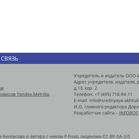
 СВЯЗЬ
Учредитель и издатель ООО 
Адрес учредителя, издателя, р
зи
д.13, кор. 2
рвисов Yandex.Metrika,
Телефон: +7 (495) 718-84-11
E-mail: info@srednyaya-akhtub
И.О. главного редактора Доро
Разработчик сайта –
INFOROS
Белоусова и автора с ником P.Fisxo, лицензии CC-BY-SA-3.0