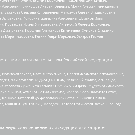
н Збигневич, Жемкова Елена Борисовна, Гудков Лев Дмитриевич,
й Алексеевич, Блинушов Андрей Юрьевич, Мосин Алексей Геннадьевич,
а, Баженова Светлана Куприяновна, Максимов Сергей Владимирович,
а Залмановна, Кокорина Екатерина Алексеевна, Шуманов Илья
ч, Протасова Ирина Вячеславовна, Литинский Леонид Борисович,
а Дмитриевна, Королева Александра Евгеньевна, Смирнов Владимир
ова Мара Федоровна, Резник Генри Маркович, Захаров Герман
етствии с законодательством Российской Федерации
 Исламская группа, Братья-мусульмане, Партия исламского освобождения,
едия, Дом двух святых, Джунд аш-Шам, Исламский джихад, Аль-Каида,
жр от Аллаха Субхану уа Тагьаля SHAM, АУМ Синрике, Муджахеды джамаата
рир аш-Шам, Ахлю Сунна Валь Джамаа, National Socialism/White Power,
рг, Крымско-татарский добровольческий батальон имени Номана
оев, Маньяки Культ Убийц, Молодёжь Которая Улыбается, Легион Свобода
аконную силу решение о ликвидации или запрете