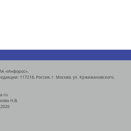
ИА «Инфорос».
едакции: 117218, Россия, г. Москва, ул. Кржижановского,
a.ru
хова Н.В.
2026