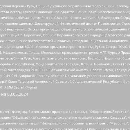
 Родовой Державы Русь, Община Духовного Управления Асгардской Веси Беловод
детели Иеговы, Русское национальное единство, Национал-социалистическое об
истическая рабочая партия России, Славянский союз, Формат-18, Благородный Ор
ациональное единство, Древнерусской Инглистической церкви Православных Ста
ных объединениях, Омская организация общественного политического движения Р
рганизация п. Боровский, Община Коренного Русского народа Щелковского район
гиозное объединение последователей инглиизма, Народная Социальная Инициатива,
 г. Астрахани, ВОЛЯ, Меджлис крымскотатарского народа, Рубеж Севера, ТОЙС, 
6, Независимость, Фирма, Молодежная правозащитная группа МПГ, Курсом Правд
ая республика Русь, Арестантское уголовное единство, Башкорт, Нация и свобода,
орьбы с коррупцией, Фонд защиты прав граждан, Штабы Навального, Совет гражд
ный совет граждан РСФСР СССР Архангельской области, Проект Штурм, Граждане 
tsApp, СИЧ-С14, Добровольческое Движение Организации украинских националисто
ный Совет Татарской Автономной Советской Социалистической Республики, Кон
БТ, Я.МЫ Сергей Фургал
 на
03.05.2024
мная некоммерческая организация "Центр по работе с проблемой насилия "НАСИЛИЮ.НЕТ", Межрегиональный профессиональный союз работников здравоохранения "Альянс врачей", Юридическое лицо, зарегистрированное в Латвийской Республике, SIA "Medusa Project" (регистрационный номер 40103797863, дата регистрации 10.06.2014), Некоммерческая организация "Фонд по борьбе с коррупцией", Автономная некоммерческая организация "Институт права и публичной политики", Баданин Роман Сергеевич, Гликин Максим Александрович, Железнова Мария Михайловна, Лукьянова Юлия Сергеевна, Маетная Елизавета Витальевна, Маняхин Петр Борисович, Чуракова Ольга Владимировна, Ярош Юлия Петровна, Юридическое лицо "The Insider SIA", зарегистрированное в Риге, Латвийская Республика (дата регистрации 26.06.2015), являющееся администратором доменного имени интернет-издания "The Insider SIA", https://theins.ru, Постернак Алексей Евгеньевич, Рубин Михаил Аркадьевич, Анин Роман Александрович, Юридическое лицо Istories fonds, зарегистрированное в Латвийской Республике (регистрационный номер 50008295751, дата регистрации 24.02.2020), Великовский Дмитрий Александрович, Долинина Ирина Николаевна, Мароховская Алеся Алексеевна, Шлейнов Роман Юрьевич, Шмагун Олеся Валентиновна, Общество с ограниченной ответственностью "Альтаир 2021", Общество с ограниченной ответственностью "Вега 2021", Общество с ограниченной ответственностью "Главный редактор 2021", Общество с ограниченной ответственностью "Ромашки монолит", Важенков Артем Валерьевич, Ивановская областная общественная организация "Центр гендерных исследований", Гурман Юрий Альбертович, Медиапроект "ОВД-Инфо", Егоров Владимир Владимирович, Жилинский Владимир Александрович, Общество с ограниченной ответственностью "ЗП", Иванова София Юрьевна, Карезина Инна Павловна, Кильтау Екатерина Викторовна, Петров Алексей Викторович, Пискунов Сергей Евгеньевич, Смирнов Сергей Сергеевич, Тихонов Михаил Сергеевич, Общество с ограниченной ответственностью "ЖУРНАЛИСТ-ИНОСТРАННЫЙ АГЕНТ", Арапова Галина Юрьевна, Вольтская Татьяна Анатольевна, Американская компания "Mason G.E.S. Anonymous Foundation" (США), являющаяся владельцем интернет-издания https://mnews.world/, Компания "Stichting Bellingcat", зарегистрированная в Нидерландах (дата регистрации 11.07.2018), Захаров Андрей Вячеславович, Клепиковская Екатерина Дмитриевна, Общество с ограниченной ответственностью "МЕМО", Перл Роман Александрович, Симонов Евгений Алексеевич, Соловьева Елена Анатольевна, Сотников Даниил Владимирович, Сурначева Елизавета Дмитриевна, Автономная некоммерческая организация по защите прав человека и информированию населения "Якутия – Наше Мнение", Общество с ограниченной ответственностью "Москоу диджитал медиа", с 26.01.2023 Общество с ограниченной ответственностью "Чайка Белые сады", Ветошкина Валерия Валерьевна, Заговора Максим Александрович, Межрегиональное общественное движение "Российская ЛГБТ - сеть", Оленичев Максим Владимирович, Павлов Иван Юрьевич, Скворцова Елена Сергеевна, Общество с ограниченной ответственностью "Как бы инагент", Кочетков Игорь Викторович, Общество с ограниченной ответственностью "Честные выборы", Еланчик Олег Александрович, Общество с ограниченной ответственностью "Нобелевский призыв", Гималова Регина Эмилевна, Григорьев Андрей Валерьевич, Григорьева Алина Александровна, Ассоциация по содействию защите прав призывников, альтернативнослужащих и военнослужащих "Правозащитная группа "Гражданин.Армия.Право", Хисамова Регина Фаритовна, Автономная некоммерческая организация по реализации социально-правовых программ "Лилит", Дальн