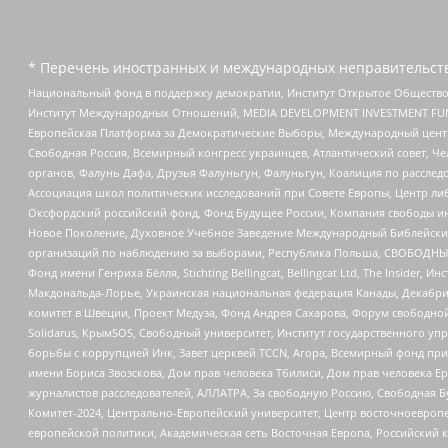
* Перечень иностранных и международных неправительств
Национальный фонд в поддержку демократии, Институт Открытое Общество
Институт Международных Отношений, MEDIA DEVELOPMENT INVESTMENT FUND,
Европейская Платформа за Демократические Выборы, Международный цент
Свободная Россия, Всемирный конгресс украинцев, Атлантический совет, Ч
органов, Фалунь Дафа, Друзья Фалуньгун, Фалуньгун, Коалиция по рассле
Ассоциация школ политических исследований при Совете Европы, Центр ли
Оксфордский российский фонд, Фонд Будущее России, Компания свободы ин
Новое Поколение, Духовное Учебное Заведение Международный Библейский
организаций по наблюдению за выборами, Республика Польша, СВОБОДНЫЙ
Фонд имени Генриха Бёлля, Stichting Bellingcat, Bellingcat Ltd, The Inside
Макдональда-Лорье, Украинская национальная федерация Канады, Декабрис
комитет в Швеции, Проект Медуза, Фонд Андрея Сахарова, Форум свободной 
Solidarus, КрымSOS, Свободный университет, Институт государственного у
борьбы с коррупцией Инк, Завет церквей TCCN, Агора, Всемирный фонд при
имени Бориса Звозскова, Дом прав человека Тбилиси, Дом прав человека Ер
журналистов расследователей, АЛЛАТРА, За свободную Россию, Свободная Б
Комитет-2024, Центрально-Европейский университет, Центр восточноевроп
европейской политики, Академическая сеть Восточная Европа, Российский к