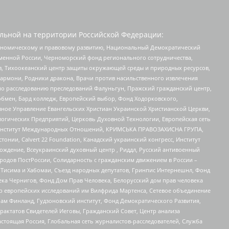
льной на территории Российской Федерации:
кономическому и правовому развитию, Национальный Демократический
менной России, Черноморский фонд регионального сотрудничества,
, Тихоокеанский центр защиты окружающей среды и природных ресурсов,
 Хармони, Родники дракона, Врачи против насильственного извлечения
по расследованию преследований Фалуньгун, Пражский гражданский центр,
бмен, Бард колледж, Европейский выбор, Фонд Ходорковского,
ное Управление Евангельских Христиан Украинской Христианской Церкви,
огических Предприятий, Церковь Духовной Технологии, Европейская сеть
ий Институт Международных Отношений, КРИМСЬКА ПРАВОЗАХИСНА ГРУПА,
стонии, Calvert 22 Foundation, Канадский украинский конгресс, Институт
ждение, Всеукраинский духовный центр , Риддл, Русский антивоенный
ародов ПостРоссии, Солидарность с гражданским движением в России –
в Тисима и Хабомаи, Съезд народных депутатов, Гринпис Интернешнл, Фонд
ека Чернигов, Фонд Дом Прав Человека, Белорусский дом прав человека
нтр европейских исследований им Вилфрида Мартенса, Сетевое объединение
Чам Финланд, Гудзоновский институт, Фонд Демократического Развития,
актатов Свидетелей Иеговы, Гражданский Совет, Центр анализа
астоящая Россия, Глобальная сеть журналистов-расследователей, Служба