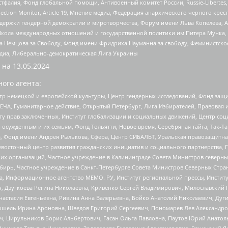
фалия, Фонд глобальной помощи, Антивоенный комитет России, Russie-Libertes, L
lection Monitor, Article 19, Мнение медиа, Федерация анархического черного кр
и гендерной демократии и миротворчества, Форум имени Льва Копелева, American C
г, Школа международных отношений и государственной политики им Питера Мунка
 Немцова за Свободу, Фонд имени Фридриха Науманна за свободу, Феминистско
медиа, Либерально-демократическая Лига Украины
 на
13.05.2024
ого агента:
р немецкой и европейской культуры, Центр гендерных исследований, Фонд защи
ЧА, Гуманитарное действие, Открытый Петербург, Лига Избирателей, Правовая 
иту прав заключенных, Институт глобализации и социальных движений, Центр 
ужденным и их семьям, Фонд Тольятти, Новое время, Серебряная тайга, Так-Так-
, Фонд имени Андрея Рылькова, Сфера, Центр СИБАЛЬТ, Уральская правозащитна
невосточный центр развития гражданских инициатив и социального партнерства, 
 организаций, Частное учреждение в Калининграде Совета Министров северных 
бирь, Частное учреждение в Санкт-Петербурге Совета Министров Северных Стра
а, Информационное агентство МЕМО. РУ, Институт региональной прессы, Инсти
ч, Дзугкоева Регина Николаевна, Кривенко Сергей Владимирович, Милославски
настасия Евгеньевна, Ривина Анна Валерьевна, Бойко Анатолий Николаевич, Дуг
ошель Ирина Ароновна, Шведов Григорий Сергеевич, Пономарев Лев Александро
ч, Цирульников Борис Альбертович, Гасан Ольга Павловна, Паутов Юрий Анато