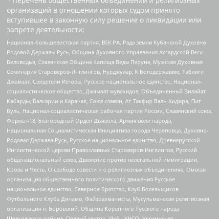
* Перечень общественных объединений и религиозных
организаций в отношении которых судом принято
вступившее в законную силу решение о ликвидации или
запрете деятельности:
Национал-большевистская партия, ВЕК РА, Рада земли Кубанской Духовно
Родовой Державы Русь, Община Духовного Управления Асгардской Веси
Беловодья, Славянская Община Капища Веды Перуна, Мужская Духовная
Семинария Староверов-Инглингов, Нурджулар, К Богодержавию, Таблиги
Джамаат, Свидетели Иеговы, Русское национальное единство, Национал-
социалистическое общество, Джамаат мувахидов, Объединенный Вилайат
Кабарды, Балкарии и Карачая, Союз славян, Ат-Такфир Валь-Хиджра, Пит
Буль, Национал-социалистическая рабочая партия России, Славянский союз,
Формат-18, Благородный Орден Дьявола, Армия воли народа,
Национальная Социалистическая Инициатива города Череповца, Духовно-
Родовая Держава Русь, Русское национальное единство, Древнерусской
Инглистической церкви Православных Староверов-Инглингов, Русский
общенациональный союз, Движение против нелегальной иммиграции,
Кровь и Честь, О свободе совести и о религиозных объединениях, Омская
организация общественного политического движения Русское
национальное единство, Северное Братство, Клуб Болельщиков
Футбольного Клуба Динамо, Файзрахманисты, Мусульманская религиозная
организация п. Боровский, Община Коренного Русского народа
Щелковского района, Правый сектор, УНА - УНСО, Украинская