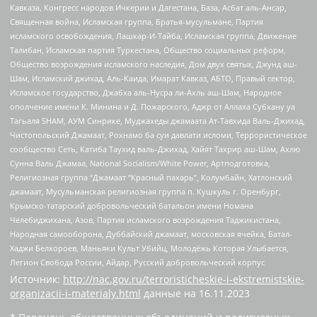
Кавказа, Конгресс народов Ичкерии и Дагестана, База, Асбат аль-Ансар,
Священная война, Исламская группа, Братья-мусульмане, Партия
исламского освобождения, Лашкар-И-Тайба, Исламская группа, Движение
Талибан, Исламская партия Туркестана, Общество социальных реформ,
Общество возрождения исламского наследия, Дом двух святых, Джунд аш-
Шам, Исламский джихад, Аль-Каида, Имарат Кавказ, АБТО, Правый сектор,
Исламское государство, Джабха аль-Нусра ли-Ахль аш-Шам, Народное
ополчение имени К. Минина и Д. Пожарского, Аджр от Аллаха Субхану уа
Тагьаля SHAM, АУМ Синрике, Муджахеды джамаата Ат-Тавхида Валь-Джихад,
Чистопольский Джамаат, Рохнамо ба суи давлати исломи, Террористическое
сообщество Сеть, Катиба Таухид валь-Джихад, Хайят Тахрир аш-Шам, Ахлю
Сунна Валь Джамаа, National Socialism/White Power, Артподготовка,
Религиозная группа “Джамаат “Красный пахарь”, Колумбайн, Хатлонский
джамаат, Мусульманская религиозная группа п. Кушкуль г. Оренбург,
Крымско-татарский добровольческий батальон имени Номана
Челебиджихана, Азов, Партия исламского возрождения Таджикистана,
Народная самооборона, Дуббайский джамаат, московская ячейка, Батал-
Хаджи Белхороев, Маньяки Культ Убийц, Молодёжь Которая Улыбается,
Легион Свобода России, Айдар, Русский добровольческий корпус
Источник:
http://nac.gov.ru/terroristicheskie-i-ekstremistskie-
organizacii-i-materialy.html
данные на
16.11.2023