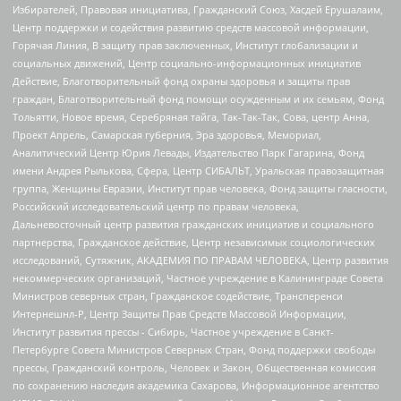
Избирателей, Правовая инициатива, Гражданский Союз, Хасдей Ерушалаим,
Центр поддержки и содействия развитию средств массовой информации,
Горячая Линия, В защиту прав заключенных, Институт глобализации и
социальных движений, Центр социально-информационных инициатив
Действие, Благотворительный фонд охраны здоровья и защиты прав
граждан, Благотворительный фонд помощи осужденным и их семьям, Фонд
Тольятти, Новое время, Серебряная тайга, Так-Так-Так, Сова, центр Анна,
Проект Апрель, Самарская губерния, Эра здоровья, Мемориал,
Аналитический Центр Юрия Левады, Издательство Парк Гагарина, Фонд
имени Андрея Рылькова, Сфера, Центр СИБАЛЬТ, Уральская правозащитная
группа, Женщины Евразии, Институт прав человека, Фонд защиты гласности,
Российский исследовательский центр по правам человека,
Дальневосточный центр развития гражданских инициатив и социального
партнерства, Гражданское действие, Центр независимых социологических
исследований, Сутяжник, АКАДЕМИЯ ПО ПРАВАМ ЧЕЛОВЕКА, Центр развития
некоммерческих организаций, Частное учреждение в Калининграде Совета
Министров северных стран, Гражданское содействие, Трансперенси
Интернешнл-Р, Центр Защиты Прав Средств Массовой Информации,
Институт развития прессы - Сибирь, Частное учреждение в Санкт-
Петербурге Совета Министров Северных Стран, Фонд поддержки свободы
прессы, Гражданский контроль, Человек и Закон, Общественная комиссия
по сохранению наследия академика Сахарова, Информационное агентство