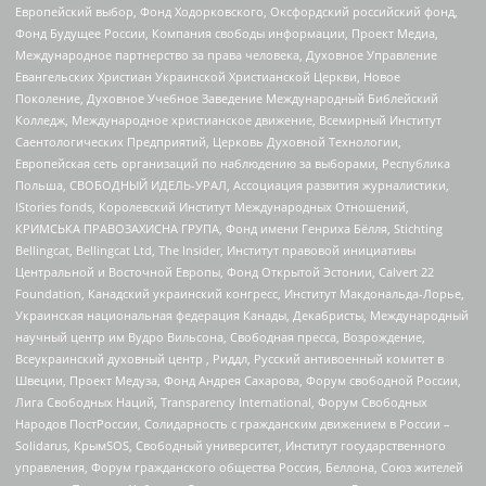
Европейский выбор, Фонд Ходорковского, Оксфордский российский фонд,
Фонд Будущее России, Компания свободы информации, Проект Медиа,
Международное партнерство за права человека, Духовное Управление
Евангельских Христиан Украинской Христианской Церкви, Новое
Поколение, Духовное Учебное Заведение Международный Библейский
Колледж, Международное христианское движение, Всемирный Институт
Саентологических Предприятий, Церковь Духовной Технологии,
Европейская сеть организаций по наблюдению за выборами, Республика
Польша, СВОБОДНЫЙ ИДЕЛЬ-УРАЛ, Ассоциация развития журналистики,
IStories fonds, Королевский Институт Международных Отношений,
КРИМСЬКА ПРАВОЗАХИСНА ГРУПА, Фонд имени Генриха Бёлля, Stichting
Bellingcat, Bellingcat Ltd, The Insider, Институт правовой инициативы
Центральной и Восточной Европы, Фонд Открытой Эстонии, Calvert 22
Foundation, Канадский украинский конгресс, Институт Макдональда-Лорье,
Украинская национальная федерация Канады, Декабристы, Международный
научный центр им Вудро Вильсона, Свободная пресса, Возрождение,
Всеукраинский духовный центр , Риддл, Русский антивоенный комитет в
Швеции, Проект Медуза, Фонд Андрея Сахарова, Форум свободной России,
Лига Свободных Наций, Transparеncy International, Форум Свободных
Народов ПостРоссии, Солидарность с гражданским движением в России –
Solidarus, КрымSOS, Свободный университет, Институт государственного
управления, Форум гражданского общества Россия, Беллона, Союз жителей