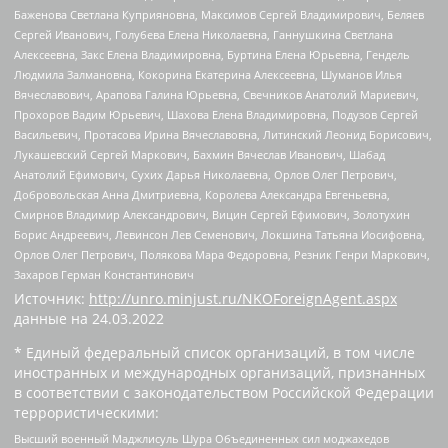
Баженова Светлана Куприяновна, Максимов Сергей Владимирович, Беляев
Сергей Иванович, Голубева Елена Николаевна, Ганнушкина Светлана
Алексеевна, Закс Елена Владимировна, Буртина Елена Юрьевна, Гендель
Людмила Залмановна, Кокорина Екатерина Алексеевна, Шуманов Илья
Вячеславович, Арапова Галина Юрьевна, Свечников Анатолий Мариевич,
Прохоров Вадим Юрьевич, Шахова Елена Владимировна, Подузов Сергей
Васильевич, Протасова Ирина Вячеславовна, Литинский Леонид Борисович,
Лукашевский Сергей Маркович, Бахмин Вячеслав Иванович, Шабад
Анатолий Ефимович, Сухих Дарья Николаевна, Орлов Олег Петрович,
Добровольская Анна Дмитриевна, Королева Александра Евгеньевна,
Смирнов Владимир Александрович, Вицин Сергей Ефимович, Золотухин
Борис Андреевич, Левинсон Лев Семенович, Локшина Татьяна Иосифовна,
Орлов Олег Петрович, Полякова Мара Федоровна, Резник Генри Маркович,
Захаров Герман Константинович
Источник:
http://unro.minjust.ru/NKOForeignAgent.aspx
данные на
24.03.2022
* Единый федеральный список организаций, в том числе
иностранных и международных организаций, признанных
в соответствии с законодательством Российской Федерации
террористическими:
Высший военный Маджлисуль Шура Объединенных сил моджахедов