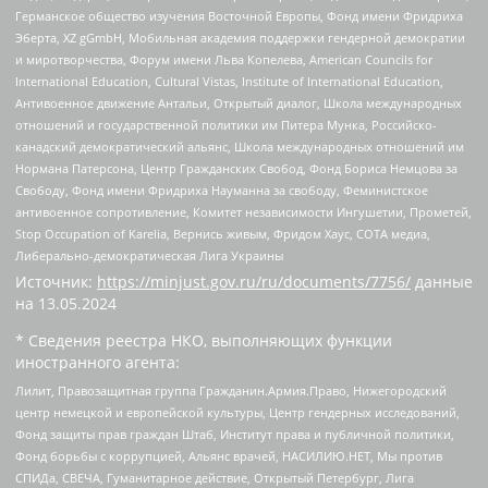
Германское общество изучения Восточной Европы, Фонд имени Фридриха
Эберта, XZ gGmbH, Мобильная академия поддержки гендерной демократии
и миротворчества, Форум имени Льва Копелева, American Councils for
International Education, Cultural Vistas, Institute of International Education,
Антивоенное движение Антальи, Открытый диалог, Школа международных
отношений и государственной политики им Питера Мунка, Российско-
канадский демократический альянс, Школа международных отношений им
Нормана Патерсона, Центр Гражданских Свобод, Фонд Бориса Немцова за
Свободу, Фонд имени Фридриха Науманна за свободу, Феминистское
антивоенное сопротивление, Комитет независимости Ингушетии, Прометей,
Stop Occupation of Karelia, Вернись живым, Фридом Хаус, СОТА медиа,
Либерально-демократическая Лига Украины
Источник:
https://minjust.gov.ru/ru/documents/7756/
данные
на
13.05.2024
* Сведения реестра НКО, выполняющих функции
иностранного агента:
Лилит, Правозащитная группа Гражданин.Армия.Право, Нижегородский
центр немецкой и европейской культуры, Центр гендерных исследований,
Фонд защиты прав граждан Штаб, Институт права и публичной политики,
Фонд борьбы с коррупцией, Альянс врачей, НАСИЛИЮ.НЕТ, Мы против
СПИДа, СВЕЧА, Гуманитарное действие, Открытый Петербург, Лига