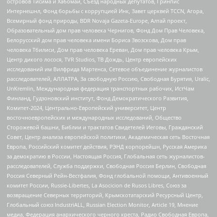
островов Тисима и Хабомаи, Съезд народных депутатов, Гринпис
Интернешнл, Фонд борьбы с коррупцией Инк, Завет церквей TCCN, Агора,
Всемирный фонд природы, BDR Novaja Gazeta-Europe, Алтай проект,
Образовательный дом прав человека Чернигов, Фонд Дом Прав Человека,
Белорусский дом прав человека имени Бориса Звозскова, Дом прав
человека Тбилиси, Дом прав человека Ереван, Дом прав человека Крым,
Центр дикого лосося, TVR Studios, ТВ Дождь, Центр европейских
исследований им Вилфрида Мартенса, Сетевое объединение журналистов
расследователей, АЛЛАТРА, За свободную Россию, Свободная Бурятия, Uralic,
UnKremlin, Международная федерация транспортных рабочих, ИстЧам
Финланд, Гудзоновский институт, Фонд Демократического Развития,
Комитет-2024, Центрально-Европейский университет, Центр
восточноевропейских и международных исследований, Общество
Сторожевой башни, Библии и трактатов Свидетелей Иеговы, Гражданский
Совет, Центр анализа европейской политики, Академическая сеть Восточная
Европа, Российский комитет действия, РЭНД корпорейшн, Русская Америка
за демократию в России, Настоящая Россия, Глобальная сеть журналистов-
расследователей, Служба поддержки, Свободная Россия Берлин, Свободная
Россия Северный Рейн-Вестфалия, Фонд глобальной помощи, Антивоенный
комитет России, Russie-Libertes, La Asocicion de Rusos Libres, Союз за
возвращение Северных территорий, Крымскотатарский Ресурсный Центр,
Глобальный союз IndustriALL, Russian Election Monitor, Article 19, Мнение
медиа, Федерация анархического черного креста, Радио Свободная Европа,