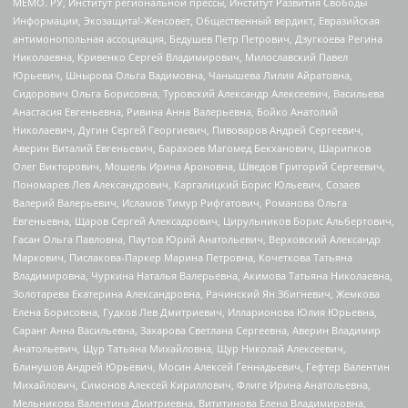
МЕМО. РУ, Институт региональной прессы, Институт Развития Свободы
Информации, Экозащита!-Женсовет, Общественный вердикт, Евразийская
антимонопольная ассоциация, Бедушев Петр Петрович, Дзугкоева Регина
Николаевна, Кривенко Сергей Владимирович, Милославский Павел
Юрьевич, Шнырова Ольга Вадимовна, Чанышева Лилия Айратовна,
Сидорович Ольга Борисовна, Туровский Александр Алексеевич, Васильева
Анастасия Евгеньевна, Ривина Анна Валерьевна, Бойко Анатолий
Николаевич, Дугин Сергей Георгиевич, Пивоваров Андрей Сергеевич,
Аверин Виталий Евгеньевич, Барахоев Магомед Бекханович, Шарипков
Олег Викторович, Мошель Ирина Ароновна, Шведов Григорий Сергеевич,
Пономарев Лев Александрович, Каргалицкий Борис Юльевич, Созаев
Валерий Валерьевич, Исламов Тимур Рифгатович, Романова Ольга
Евгеньевна, Щаров Сергей Алексадрович, Цирульников Борис Альбертович,
Гасан Ольга Павловна, Паутов Юрий Анатольевич, Верховский Александр
Маркович, Пислакова-Паркер Марина Петровна, Кочеткова Татьяна
Владимировна, Чуркина Наталья Валерьевна, Акимова Татьяна Николаевна,
Золотарева Екатерина Александровна, Рачинский Ян Збигневич, Жемкова
Елена Борисовна, Гудков Лев Дмитриевич, Илларионова Юлия Юрьевна,
Саранг Анна Васильевна, Захарова Светлана Сергеевна, Аверин Владимир
Анатольевич, Щур Татьяна Михайловна, Щур Николай Алексеевич,
Блинушов Андрей Юрьевич, Мосин Алексей Геннадьевич, Гефтер Валентин
Михайлович, Симонов Алексей Кириллович, Флиге Ирина Анатольевна,
Мельникова Валентина Дмитриевна, Вититинова Елена Владимировна,