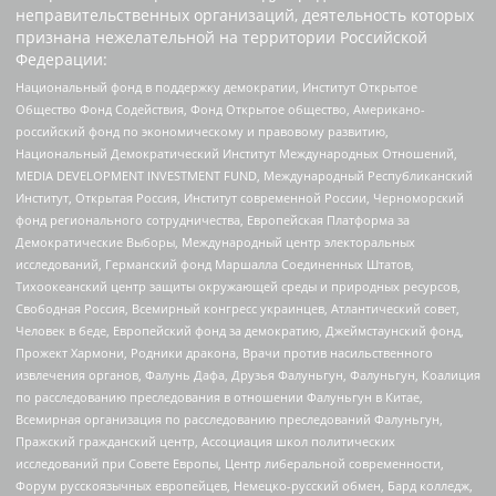
неправительственных организаций, деятельность которых
признана нежелательной на территории Российской
Федерации:
Национальный фонд в поддержку демократии, Институт Открытое
Общество Фонд Содействия, Фонд Открытое общество, Американо-
российский фонд по экономическому и правовому развитию,
Национальный Демократический Институт Международных Отношений,
MEDIA DEVELOPMENT INVESTMENT FUND, Международный Республиканский
Институт, Открытая Россия, Институт современной России, Черноморский
фонд регионального сотрудничества, Европейская Платформа за
Демократические Выборы, Международный центр электоральных
исследований, Германский фонд Маршалла Соединенных Штатов,
Тихоокеанский центр защиты окружающей среды и природных ресурсов,
Свободная Россия, Всемирный конгресс украинцев, Атлантический совет,
Человек в беде, Европейский фонд за демократию, Джеймстаунский фонд,
Прожект Хармони, Родники дракона, Врачи против насильственного
извлечения органов, Фалунь Дафа, Друзья Фалуньгун, Фалуньгун, Коалиция
по расследованию преследования в отношении Фалуньгун в Китае,
Всемирная организация по расследованию преследований Фалуньгун,
Пражский гражданский центр, Ассоциация школ политических
исследований при Совете Европы, Центр либеральной современности,
Форум русскоязычных европейцев, Немецко-русский обмен, Бард колледж,