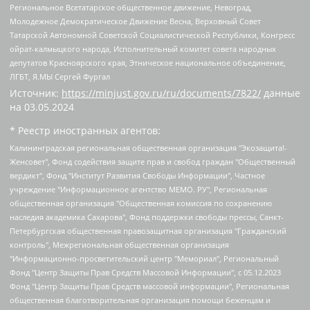
Региональное Всетатарское общественное движение, Невоград,
Молодежное Демократическое Движение Весна, Верховный Совет
Татарской Автономной Советской Социалистической Республики, Конгресс
ойрат-калмыцкого народа, Исполнительный комитет совета народных
депутатов Красноярского края, Этническое национальное объединение,
ЛГБТ, Я.МЫ Сергей Фургал
Источник:
https://minjust.gov.ru/ru/documents/7822/
данные
на
03.05.2024
* Реестр иностранных агентов:
Калининградская региональная общественная организация "Экозащита!-Женсовет", Фонд содействия защите прав и свобод граждан "Общественный вердикт", Фонд "Институт Развития Свободы Информации", Частное учреждение "Информационное агентство МЕМО. РУ", Региональная общественная организация "Общественная комиссия по сохранению наследия академика Сахарова", Фонд поддержки свободы прессы, Санкт-Петербургская общественная правозащитная организация "Гражданский контроль", Межрегиональная общественная организация "Информационно-просветительский центр "Мемориал", Региональный Фонд "Центр Защиты Прав Средств Массовой Информации", с 05.12.2023 Фонд "Центр Защиты Прав Средств массовой информации", Региональная общественная благотворительная организация помощи беженцам и мигрантам "Гражданское содействие", Негосударственное образовательное учреждение дополнительного профессионального образования (повышение квалификации) специалистов "АКАДЕМИЯ ПО ПРАВАМ ЧЕЛОВЕКА", Свердловская региональная общественная организация "Сутяжник", Автономная некоммерческая организация "Центр независимых социологических исследований", Союз общественных объединений "Российский исследовательский центр по правам человека", Региональное общественное учреждение научно-информационный центр "МЕМОРИАЛ", Некоммерческая организация "Фонд защиты гласности", Автономная некоммерческая организация "Институт прав человека", Городская общественная организация "Екатеринбургское общество "МЕМОРИАЛ", Городская общественная организация "Рязанское историко-просветительское и правозащитное общество "Мемориал" (Рязанский Мемориал), Челябинский региональный орган общественной самодеятельности – женское общественное объединение "Женщины Евразии", Челябинский региональный орган общественной самодеятельности "Уральская правозащитная группа", Фонд содействия защите здоровья и социальной справедливости имени Андрея Рылькова, Автономная Некоммерческая Организация "Аналитический Центр Юрия Левады", Автономная некоммерческая организация социальной поддержки населения "Проект Апрель", Региональная общественная организация помощи женщинам и детям, находящимся в кризисной ситуации "Информационно-методический центр "Анна", Фонд содействия развитию массовых коммуникаций и правовому просвещению "Так-так-Так", Фонд содействия устойчивому развитию "Серебряная тайга", Свердловский региональный общественный фонд социальных проектов "Новое время", "Idel.Реалии", Кавказ.Реалии, Крым.Реалии, Телеканал Настоящее Время, Татаро-башкирская служба Радио Свобода (Azatliq Radiosi), Радио Свободная Европа/Радио Свобода (PCE/PC), "Сибирь.Реалии", "Фактограф", Благотворительный фонд помощи осужденным и их семьям, Автономная некоммерческая организация "Институт глобализации и социальных движений", Фонд "В защиту прав заключенных", Частное учреждение "Центр поддержки и содействия развитию средств массовой информации", Пензенский региональный общественный благотворительный фонд "Гражданский союз", "Север.Реалии", Некоммерческая организация Фонд "Правовая инициатива", Общество с ограниченной ответственностью "Радио Свободная Европа/Радио Свобода", Чешское информационное агентство "MEDIUM-ORIENT", Красноярская региональная общественная организация "Мы против СПИДа", Камалягин Денис Николаевич, Маркелов Сергей Евгеньевич, Пономарев Лев Александрович, Савицкая Людмила Алексеевна, Автономная некоммерческая организация "Центр по работе с проблемой насилия "НАСИЛИЮ.НЕТ", Межрегиональный профессиональный союз работников здравоохранения "Альянс врачей", Юридическое лицо, зарегистрированное в Латвийской Республике, SIA "Medusa Project" (регистрационный номер 40103797863, дата регистрации 10.06.2014), Некоммерческая организация "Фонд по борьбе с коррупцией", Автономная некоммерческая организация "Институт права и публичной политики", Баданин Роман Сергеевич, Гликин Максим Александрович, Железнова Мария Михайловна, Лукьянова Юлия Сергеевна, Маетная Елизавета Витальевна, Маняхин Петр Борисович, Чуракова Ольга Владимировна, Ярош Юлия Петровна, Юридическое лицо "The Insider SIA", зарегистрированное в Риге, Латвийская Республика (дата регистрации 26.06.2015), являющееся администратором доменного имени интернет-издания "The Insider SIA", https://theins.ru, Постернак Алексей Евгеньевич, Рубин Михаил Аркадьевич, Анин Роман Александрович, Юридическое лицо Istories fonds, зарегистрированное в Латвийской Республике (регистрационный номер 50008295751, дата регистрации 24.02.2020), Великовский Дмитрий Александрович, Долинина Ирина Николаевна, Мароховская Алеся Алексеевна, Шлейнов Роман Юрьевич, Шмагун Олеся Валентиновна, Общество с ограниченной ответственностью "Альтаир 2021", Общество с ограниченной ответственностью "Вега 2021", Общество с ограниченной ответственностью "Главный редактор 2021", Общество с ограниченной ответственностью "Ромашки монолит", Важенков Артем Валерьевич, Ивановская областная общественная организация "Центр гендерных исследований", Гурман Юрий Альбертович, Медиапроект "ОВД-Инфо", Егоров Владимир Владимирович, Жилинский Владимир Александрович, Общество с ограниченной ответственностью "ЗП", Иванова София Юрьевна, Карезина Инна Павловна, Кильтау Екатерина Викторовна, Петров Алексей Викторович, Пискунов Сергей Евгеньевич, Смирнов Сергей Сергеевич, Тихонов Михаил Сергеевич, Общество с ограниченной ответственностью "ЖУРНАЛИСТ-ИНОСТРАННЫЙ АГЕНТ", Арапова Галина Юрьевна, Вольтская Татьяна Анатольевна, Американская компания "Mason G.E.S. Anonymous Foundation" (США), являющаяся владельцем интернет-издания https://mnews.world/, Компания "Stichting Bellingcat", зарегистрированная в Нидерландах (дата регистрации 11.07.2018), Захаров Андрей Вячеславович, Клепиковская Екатерина Дмитриевна, Общество с ограниченной ответственностью "МЕМО", Перл Роман Александрович, Симонов Евгений Алексеевич, Соловьева Елена Анатольевна, Сотников Даниил Владимирович, Сурначева Елизавета Дмитриевна, Автономная некоммерческая организация по защите прав человека и информированию населения "Якутия – Наше Мнение", Общество с ограниченной ответственностью "Москоу диджитал медиа", с 26.01.2023 Общество с ограниченной ответственностью "Чайка Белые сады", Ветошкина Валерия Валерьевна, Заговора Максим Александрович, Межрегиональное общественное движение "Российская ЛГБТ - сеть", Оленичев Максим Владимирович, Павлов Иван Юрьевич, Скворцова Елена Сергеевна, Общество с ограниченной ответственностью "Как бы инагент", Кочетков Игорь Викторович, Общество с ограниченной ответственностью "Честные выборы", Еланчик Олег Александрович, Общество с ограниченной ответственностью "Нобелевский призыв", Гималова Регина Эмилевна, Григорьев Андрей Валерьевич, Григорьева Алина Александровна, Ассоциация по содействию защите прав призывников, альтернативнослужащих и военнослужащих "Правозащитная группа "Гражданин.Армия.Право", Хисамова Регина Фаритовна, Автономная некоммерческая организация по реализации социально-правовых программ "Лилит", Дальневосточное общественное движение "Маяк", Санкт-Петербургская ЛГБТ-инициативная группа "Выход", Инициативная группа ЛГБТ+ "Реверс", Алексеев Андрей Викторович, Бекбулатова Таисия Львовна, Беляев Иван Михайлович, Владыкина Елена Сергеевна, Гельман Марат Александрович, Никульшина Вероника Юрьевна, Толоконникова Надежда Андреевна, Шендерович Виктор Анатольевич, Общество с ограниченной ответственностью "Данное сообщение", Общество с ограниченной ответственностью Издательский дом "Новая глава", Айнбиндер Александра Александровна, Московский комьюнити-центр для ЛГБТ+инициатив, Благотворительный фонд развития филантропии, Deutsche Welle (Германия, Kurt-Schumacher-Strasse 3, 53113 Bonn), Борзунова Мария Михайловна, Воробьев Виктор Викторович, Голубева Анна Львовна, Константинова Алла Михайловна, Малкова Ирина Владимировна, Мурадов Мурад Абдулгалимович, Осетинская Елизавета Николаевна, Понасенков Евгений Николаевич, Ганапольский Матвей Юрьевич, Киселев Евгений Алексеевич, Борухович Ирина Григорьевна, Дремин Иван Тимофеевич, Дубровский Дмитрий Викторович, Красноярская региональная общественная организация поддержки и развития альтернативных образовательных технологий и межкультурных коммуникаций "ИНТЕРРА", Маяковская Екатерина Алексеевна, Фейгин Марк Захарович, Филимонов Андрей Викторович, Дзугкоева Регина Николаевна, Доброхотов Роман Александрович, Дудь Юрий Александрович, Елкин Сергей Владимирович, Кругликов Кирилл Игоревич, Сабунаева Мария Леонидовна, Семенов Алексей Владимирович, Шаинян Карен Багратович, Шульман Екатерина Михайловна, Асафьев Артур Валерьевич, Вахштайн Виктор Семенович, Венедиктов Алексей Алексеевич, Лушникова Екатерина Евгеньевна, Волков Леонид Михайлович, Невзоров Александр Глебович, Пархоменко Сергей Борисович, Сироткин Ярослав Николаевич, Кара-Мурза Владимир Владимирович, Баранова Наталья Владимировна, Гозман Леонид Яковлевич, Кагарлицкий Борис Юльевич, Климарев Михаил Валерьевич, Милов Владимир Станиславович, Автономная некоммерческая организация Краснодарский центр современного искусства "Типография", Моргенштерн Алишер Тагирович, Соболь Любовь Эдуардовна, Общество с ограниченной ответственностью "ЛИЗА НОРМ", Каспаров Гарри Кимович, Ходорковский Михаил Борисович, Общество с ограниченной ответственностью "Апрельские тезисы", Данилович Ирина Брониславовна, Кашин Олег Владимирович, Петров Николай Владимирович, Пивоваров Алексей Владимирович, Соколов Михаил Владимирович, Цветкова Юлия Владимировна, Чичваркин Евгений Александрович, Комитет против пыток/Команда против пыток, Общество с ограниченной ответственностью "Первый научный", Общество с ограниченной ответственностью "Вертолет и ко", Белоцерковская Вероника Борисовна, Кац Максим Евгеньевич, Лазарева Татьяна Юрьевна, Шаведдинов Руслан Табризович, Яшин Илья Валерьевич, Общество с ограниченной ответственностью "Иноагент ААВ", Алешковский Дмитрий Петрович, Альбац Евгения Марковна, Быков Дмитрий Львович, Галямина Юлия Евгеньевна, Лойко Сергей Леонидович, Мартынов Кирилл Константинович, Медведев Сергей Александрович, Крашенинников Федор Геннадиевич, Гордеева Катерина Вл