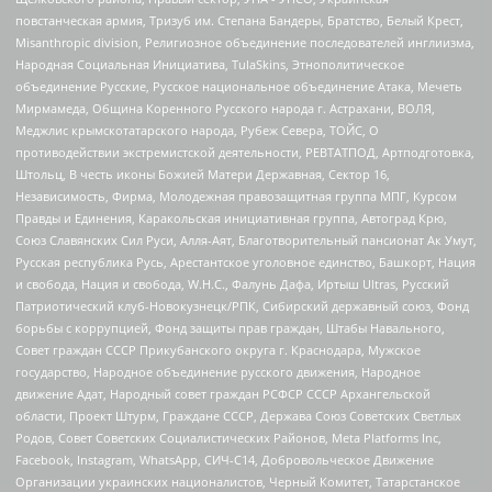
повстанческая армия, Тризуб им. Степана Бандеры, Братство, Белый Крест,
Misanthropic division, Религиозное объединение последователей инглиизма,
Народная Социальная Инициатива, TulaSkins, Этнополитическое
объединение Русские, Русское национальное объединение Атака, Мечеть
Мирмамеда, Община Коренного Русского народа г. Астрахани, ВОЛЯ,
Меджлис крымскотатарского народа, Рубеж Севера, ТОЙС, О
противодействии экстремистской деятельности, РЕВТАТПОД, Артподготовка,
Штольц, В честь иконы Божией Матери Державная, Сектор 16,
Независимость, Фирма, Молодежная правозащитная группа МПГ, Курсом
Правды и Единения, Каракольская инициативная группа, Автоград Крю,
Союз Славянских Сил Руси, Алля-Аят, Благотворительный пансионат Ак Умут,
Русская республика Русь, Арестантское уголовное единство, Башкорт, Нация
и свобода, Нация и свобода, W.H.С., Фалунь Дафа, Иртыш Ultras, Русский
Патриотический клуб-Новокузнецк/РПК, Сибирский державный союз, Фонд
борьбы с коррупцией, Фонд защиты прав граждан, Штабы Навального,
Совет граждан СССР Прикубанского округа г. Краснодара, Мужское
государство, Народное объединение русского движения, Народное
движение Адат, Народный совет граждан РСФСР СССР Архангельской
области, Проект Штурм, Граждане СССР, Держава Союз Советских Светлых
Родов, Совет Советских Социалистических Районов, Meta Platforms Inc,
Facebook, Instagram, WhatsApp, СИЧ-С14, Добровольческое Движение
Организации украинских националистов, Черный Комитет, Татарстанское