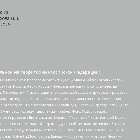
a.ru
хова Н.В.
2026
льной на территории Российской Федерации:
кономическому и правовому развитию, Национальный Демократический
менной России, Черноморский фонд регионального сотрудничества,
, Тихоокеанский центр защиты окружающей среды и природных ресурсов,
 Хармони, Родники дракона, Врачи против насильственного извлечения
по расследованию преследований Фалуньгун, Пражский гражданский центр,
бмен, Бард колледж, Европейский выбор, Фонд Ходорковского,
ное Управление Евангельских Христиан Украинской Христианской Церкви,
огических Предприятий, Церковь Духовной Технологии, Европейская сеть
ий Институт Международных Отношений, КРИМСЬКА ПРАВОЗАХИСНА ГРУПА,
стонии, Calvert 22 Foundation, Канадский украинский конгресс, Институт