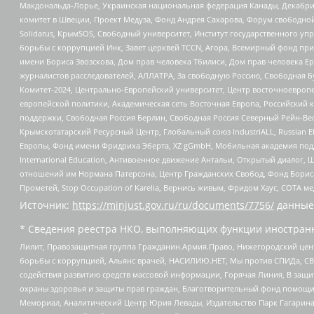
Макдональда-Лорье, Украинская национальная федерация Канады, Декабрис
комитет в Швеции, Проект Медуза, Фонд Андрея Сахарова, Форум свободной 
Solidarus, КрымSOS, Свободный университет, Институт государственного у
борьбы с коррупцией Инк, Завет церквей TCCN, Агора, Всемирный фонд при
имени Бориса Звозскова, Дом прав человека Тбилиси, Дом прав человека Ер
журналистов расследователей, АЛЛАТРА, За свободную Россию, Свободная Б
Комитет-2024, Центрально-Европейский университет, Центр восточноевроп
европейской политики, Академическая сеть Восточная Европа, Российский к
поддержки, Свободная Россия Берлин, Свободная Россия Северный Рейн-Вест
Крымскотатарский Ресурсный Центр, Глобальный союз IndustriALL, Russian E
Европы, Фонд имени Фридриха Эберта, XZ gGmbH, Мобильная академия поддержк
International Education, Антивоенное движение Антальи, Открытый диало
отношений им Нормана Патерсона, Центр Гражданских Свобод, Фонд Бориса
Прометей, Stop Occupation of Karelia, Вернись живым, Фридом Хаус, СОТА 
Источник:
https://minjust.gov.ru/ru/documents/7756/
данные
* Сведения реестра НКО, выполняющих функции иностранн
Лилит, Правозащитная группа Гражданин.Армия.Право, Нижегородский цент
борьбы с коррупцией, Альянс врачей, НАСИЛИЮ.НЕТ, Мы против СПИДа, СВЕ
содействия развитию средств массовой информации, Горячая Линия, В защ
охраны здоровья и защиты прав граждан, Благотворительный фонд помощи ос
Мемориал, Аналитический Центр Юрия Левады, Издательство Парк Гагарина