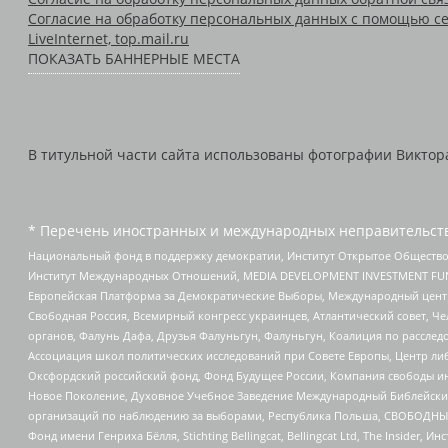
Согласие на обработку персональных данных с помощью се
LiveInternet, top.mail.ru
ПОКАЗАТЬ БАННЕРНЫЕ МЕСТА
В титульной части сайта использованы фотографии Виктора 
* Перечень иностранных и международных неправительств
Национальный фонд в поддержку демократии, Институт Открытое Общество
Институт Международных Отношений, MEDIA DEVELOPMENT INVESTMENT FUND,
Европейская Платформа за Демократические Выборы, Международный цент
Свободная Россия, Всемирный конгресс украинцев, Атлантический совет, Ч
органов, Фалунь Дафа, Друзья Фалуньгун, Фалуньгун, Коалиция по рассле
Ассоциация школ политических исследований при Совете Европы, Центр ли
Оксфордский российский фонд, Фонд Будущее России, Компания свободы ин
Новое Поколение, Духовное Учебное Заведение Международный Библейский
организаций по наблюдению за выборами, Республика Польша, СВОБОДНЫЙ
Фонд имени Генриха Бёлля, Stichting Bellingcat, Bellingcat Ltd, The Inside