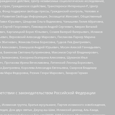
Гражданское действие, Центр независимых социологических исследований,
стран, Гражданское содействие, Трансперенси Интернешнл-Р, Центр
н, Фонд поддержки свободы прессы, Гражданский контроль, Человек и
тут Развития Свободы Информации, Экозащита!-Женсовет, Общественный
й Павел Юрьевич, Шнырова Ольга Вадимовна, Чанышева Лилия Айратовна,
ин Сергей Георгиевич, Пивоваров Андрей Сергеевич, Аверин Виталий
вич, Каргалицкий Борис Юльевич, Созаев Валерий Валерьевич, Исламов
льевич, Верховский Александр Маркович, Пислакова-Паркер Марина
н Збигневич, Жемкова Елена Борисовна, Гудков Лев Дмитриевич,
й Алексеевич, Блинушов Андрей Юрьевич, Мосин Алексей Геннадьевич,
а, Баженова Светлана Куприяновна, Максимов Сергей Владимирович,
а Залмановна, Кокорина Екатерина Алексеевна, Шуманов Илья
ч, Протасова Ирина Вячеславовна, Литинский Леонид Борисович,
а Дмитриевна, Королева Александра Евгеньевна, Смирнов Владимир
ова Мара Федоровна, Резник Генри Маркович, Захаров Герман
етствии с законодательством Российской Федерации
 Исламская группа, Братья-мусульмане, Партия исламского освобождения,
едия, Дом двух святых, Джунд аш-Шам, Исламский джихад, Аль-Каида,
жр от Аллаха Субхану уа Тагьаля SHAM, АУМ Синрике, Муджахеды джамаата