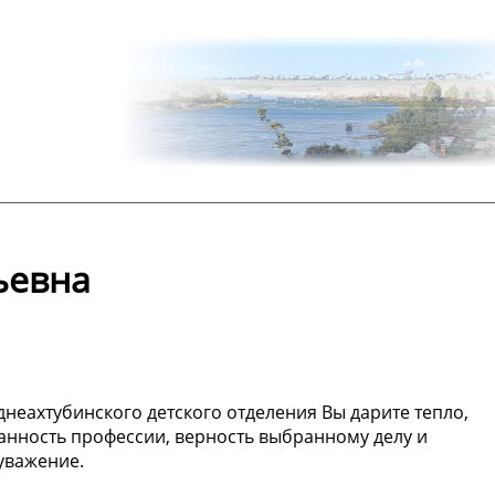
ьевна
днеахтубинского детского отделения Вы дарите тепло,
анность профессии, верность выбранному делу и
уважение.