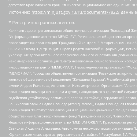
депутатов Красноярского края, Этническое национальное объединение, ЛГ
Источник:
https://minjust.gov.ru/ru/documents/7822/
данные
* Реестр иностранных агентов:
Калининградская региональная общественная организация "Экозащита!-Женсовет", Фонд содействия защите прав и свобод граждан "Общественный вердикт", Фонд "Институт Развития Свободы Информации", Частное учреждение "Информационное агентство МЕМО. РУ", Региональная общественная организация "Общественная комиссия по сохранению наследия академика Сахарова", Фонд поддержки свободы прессы, Санкт-Петербургская общественная правозащитная организация "Гражданский контроль", Межрегиональная общественная организация "Информационно-просветительский центр "Мемориал", Региональный Фонд "Центр Защиты Прав Средств Массовой Информации", с 05.12.2023 Фонд "Центр Защиты Прав Средств массовой информации", Региональная общественная благотворительная организация помощи беженцам и мигрантам "Гражданское содействие", Негосударственное образовательное учреждение дополнительного профессионального образования (повышение квалификации) специалистов "АКАДЕМИЯ ПО ПРАВАМ ЧЕЛОВЕКА", Свердловская региональная общественная организация "Сутяжник", Автономная некоммерческая организация "Центр независимых социологических исследований", Союз общественных объединений "Российский исследовательский центр по правам человека", Региональное общественное учреждение научно-информационный центр "МЕМОРИАЛ", Некоммерческая организация "Фонд защиты гласности", Автономная некоммерческая организация "Институт прав человека", Городская общественная организация "Екатеринбургское общество "МЕМОРИАЛ", Городская общественная организация "Рязанское историко-просветительское и правозащитное общество "Мемориал" (Рязанский Мемориал), Челябинский региональный орган общественной самодеятельности – женское общественное объединение "Женщины Евразии", Челябинский региональный орган общественной самодеятельности "Уральская правозащитная группа", Фонд содействия защите здоровья и социальной справедливости имени Андрея Рылькова, Автономная Некоммерческая Организация "Аналитический Центр Юрия Левады", Автономная некоммерческая организация социальной поддержки населения "Проект Апрель", Региональная общественная организация помощи женщинам и детям, находящимся в кризисной ситуации "Информационно-методический центр "Анна", Фонд содействия развитию массовых коммуникаций и правовому просвещению "Так-так-Так", Фонд содействия устойчивому развитию "Серебряная тайга", Свердловский региональный общественный фонд социальных проектов "Новое время", "Idel.Реалии", Кавказ.Реалии, Крым.Реалии, Телеканал Настоящее Время, Татаро-башкирская служба Радио Свобода (Azatliq Radiosi), Радио Свободная Европа/Радио Свобода (PCE/PC), "Сибирь.Реалии", "Фактограф", Благотворительный фонд помощи осужденным и их семьям, Автономная некоммерческая организация "Институт глобализации и социальных движений", Фонд "В защиту прав заключенных", Частное учреждение "Центр поддержки и содействия развитию средств массовой информации", Пензенский региональный общественный благотворительный фонд "Гражданский союз", "Север.Реалии", Некоммерческая организация Фонд "Правовая инициатива", Общество с ограниченной ответственностью "Радио Свободная Европа/Радио Свобода", Чешское информационное агентство "MEDIUM-ORIENT", Красноярская региональная общественная организация "Мы против СПИДа", Камалягин Денис Николаевич, Маркелов Сергей Евгеньевич, Пономарев Лев Александрович, Савицкая Людмила Алексеевна, Автоно