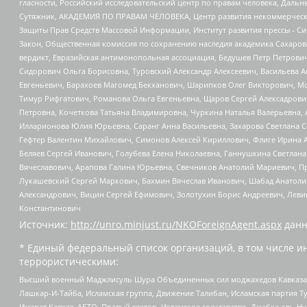
гласности, Российский исследовательский центр по правам человека, Даль
Сутяжник, АКАДЕМИЯ ПО ПРАВАМ ЧЕЛОВЕКА, Центр развития некоммерческих
Защиты Прав Средств Массовой Информации, Институт развития прессы - Си
Закон, Общественная комиссия по сохранению наследия академика Сахаров
вердикт, Евразийская антимонопольная ассоциация, Бедушев Петр Петрови
Сидорович Ольга Борисовна, Туровский Александр Алексеевич, Васильева А
Евгеньевич, Барахоев Магомед Бекханович, Шарипков Олег Викторович, М
Тимур Рифгатович, Романова Ольга Евгеньевна, Щаров Сергей Алексадрови
Петровна, Кочеткова Татьяна Владимировна, Чуркина Наталья Валерьевна, 
Илларионова Юлия Юрьевна, Саранг Анна Васильевна, Захарова Светлана 
Гефтер Валентин Михайлович, Симонов Алексей Кириллович, Флиге Ирина 
Беляев Сергей Иванович, Голубева Елена Николаевна, Ганнушкина Светлана
Вячеславович, Арапова Галина Юрьевна, Свечников Анатолий Мариевич, П
Лукашевский Сергей Маркович, Бахмин Вячеслав Иванович, Шабад Анатоли
Александрович, Вицин Сергей Ефимович, Золотухин Борис Андреевич, Леви
Константинович
Источник:
http://unro.minjust.ru/NKOForeignAgent.aspx
данн
* Единый федеральный список организаций, в том числе и
террористическими:
Высший военный Маджлисуль Шура Объединенных сил моджахедов Кавказа, Ко
Лашкар-И-Тайба, Исламская группа, Движение Талибан, Исламская партия Т
Имарат Кавказ, АБТО, Правый сектор, Исламское государство, Джабха аль-