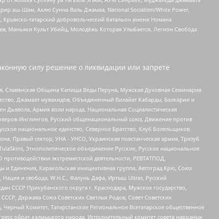
рир аш-Шам, Ахлю Сунна Валь Джамаа, National Socialism/White Power,
рг, Крымско-татарский добровольческий батальон имени Номана
оев, Маньяки Культ Убийц, Молодёжь Которая Улыбается, Легион Свобода
аконную силу решение о ликвидации или запрете
ья, Славянская Община Капища Веды Перуна, Мужская Духовная Семинария
щество, Джамаат мувахидов, Объединенный Вилайат Кабарды, Балкарии и
ден Дьявола, Армия воли народа, Национальная Социалистическая
роверов-Инглингов, Русский общенациональный союз, Движение против
усское национальное единство, Северное Братство, Клуб Болельщиков
а, Правый сектор, УНА - УНСО, Украинская повстанческая армия, Тризуб
 TulaSkins, Этнополитическое объединение Русские, Русское национальное
О противодействии экстремистской деятельности, РЕВТАТПОД,
ы и Единения, Каракольская инициативная группа, Автоград Крю, Союз
 Нация и свобода, W.H.С., Фалунь Дафа, Иртыш Ultras, Русский
ан СССР Прикубанского округа г. Краснодара, Мужское государство,
СССР, Держава Союз Советских Светлых Родов, Совет Советских
в, Черный Комитет, Татарстанское Региональное Всетатарское общественное
гресс ойрат-калмыцкого народа, Исполнительный комитет совета народных