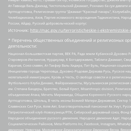
Ат-Тавхида Валь-Джихад, Чистопольский Джамаат, Рохнамо ба суи давлати и
Артподготовка, Религиозная группа “Джамаат “Красный пахарь”, Колумбайн
Челебиджихана, Азов, Партия исламского возрождения Таджикистана, Народ
России, Айдар, Русский добровольческий корпус
Источник:
http://nac.gov.ru/terroristicheskie-i-ekstremistskie-
* Перечень общественных объединений и религиозных орг
деятельности:
Национал-большевистская партия, ВЕК РА, Рада земли Кубанской Духовно
Староверов-Инглингов, Нурджулар, К Богодержавию, Таблиги Джамаат, Сви
Карачая, Союз славян, Ат-Такфир Валь-Хиджра, Пит Буль, Национал-социал
Инициатива города Череповца, Духовно-Родовая Держава Русь, Русское н
нелегальной иммиграции, Кровь и Честь, О свободе совести и о религиоз
Футбольного Клуба Динамо, Файзрахманисты, Мусульманская религиозная о
им. Степана Бандеры, Братство, Белый Крест, Misanthropic division, Рели
объединение Атака, Мечеть Мирмамеда, Община Коренного Русского народа
Артподготовка, Штольц, В честь иконы Божией Матери Державная, Сектор 1
Славянских Сил Руси, Алля-Аят, Благотворительный пансионат Ак Умут, Русск
Патриотический клуб-Новокузнецк/РПК, Сибирский державный союз, Фонд б
Народное объединение русского движения, Народное движение Адат, Народ
Социалистических Районов, Meta Platforms Inc, Facebook, Instagram, Wha
движение, Невоград, Молодежное Демократическое Движение Весна, Верхов