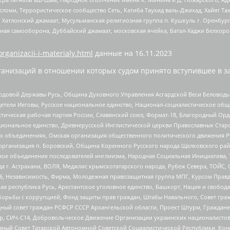
сломи, Террористическое сообщество Сеть, Катиба Таухид валь-Джихад, Хайят Тах
, Хатлонский джамаат, Мусульманская религиозная группа п. Кушкуль г. Оренбу
ная самооборона, Дуббайский джамаат, московская ячейка, Батал-Хаджи Белхор
organizacii-i-materialy.html
данные на
16.11.2023
анизаций в отношении которых судом принято вступившее в з
 Родовой Державы Русь, Община Духовного Управления Асгардской Веси Беловод
детели Иеговы, Русское национальное единство, Национал-социалистическое об
истическая рабочая партия России, Славянский союз, Формат-18, Благородный Ор
ациональное единство, Древнерусской Инглистической церкви Православных Ста
ных объединениях, Омская организация общественного политического движения Р
рганизация п. Боровский, Община Коренного Русского народа Щелковского район
гиозное объединение последователей инглиизма, Народная Социальная Инициатива,
 г. Астрахани, ВОЛЯ, Меджлис крымскотатарского народа, Рубеж Севера, ТОЙС, 
6, Независимость, Фирма, Молодежная правозащитная группа МПГ, Курсом Правд
ая республика Русь, Арестантское уголовное единство, Башкорт, Нация и свобода,
орьбы с коррупцией, Фонд защиты прав граждан, Штабы Навального, Совет гражд
ный совет граждан РСФСР СССР Архангельской области, Проект Штурм, Граждане 
tsApp, СИЧ-С14, Добровольческое Движение Организации украинских националисто
ный Совет Татарской Автономной Советской Социалистической Республики, Кон