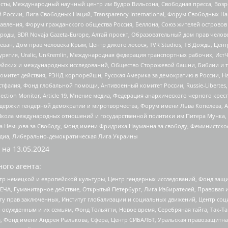
ты, Международный научный центр им Вудро Вильсона, Свободная пресса, Возро
России, Лига Свободных Наций, Transparеncy International, Форум Свободных Н
правления, Форум гражданского общества Россия, Беллона, Союз жителей острово
роды, BDR Novaja Gazeta-Europe, Алтай проект, Образовательный дом прав челов
еван, Дом прав человека Крым, Центр дикого лосося, TVR Studios, ТВ Дождь, Це
урятия, Uralic, UnKremlin, Международная федерация транспортных рабочих, Ист
ейских и международных исследований, Общество Сторожевой башни, Библии и тр
омитет действия, РЭНД корпорейшн, Русская Америка за демократию в России, Н
фалия, Фонд глобальной помощи, Антивоенный комитет России, Russie-Libertes, L
lection Monitor, Article 19, Мнение медиа, Федерация анархического черного кр
и гендерной демократии и миротворчества, Форум имени Льва Копелева, American C
г, Школа международных отношений и государственной политики им Питера Мунка
 Немцова за Свободу, Фонд имени Фридриха Науманна за свободу, Феминистско
медиа, Либерально-демократическая Лига Украины
 на
13.05.2024
ого агента:
р немецкой и европейской культуры, Центр гендерных исследований, Фонд защи
ЧА, Гуманитарное действие, Открытый Петербург, Лига Избирателей, Правовая 
иту прав заключенных, Институт глобализации и социальных движений, Центр 
ужденным и их семьям, Фонд Тольятти, Новое время, Серебряная тайга, Так-Так-
, Фонд имени Андрея Рылькова, Сфера, Центр СИБАЛЬТ, Уральская правозащитна