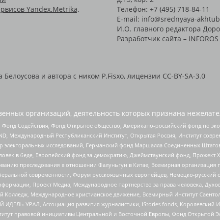
рвисов Yandex.Metrika,
Телефон: +7 (495) 718-84-11
E-mail: info@srednyaya-akhtub
И.О. главного редактора Доро
Разработчик сайта –
INFOROS
Белоусова и автора с ником P.Fisxo, лицензии CC-BY-SA-3.0
енных организаций, деятельность которых признана нежелате
 Фонд Содействия, Фонд Открытое общество, Американо-российский фонд по э
 Международный Республиканский Институт, Открытая Россия, Институт совре
р электоральных исследований, Германский фонд Маршалла Соединенных Штатов
еловек в беде, Европейский фонд за демократию, Джеймстаунский фонд, Прожект
дованию преследования в отношении Фалуньгун в Китае, Всемирная организация 
беральной современности, Форум русскоязычных европейцев, Немецко-русский о
формации, Проект Медиа, Международное партнерство за права человека, Духов
 Колледж, Международное христианское движение, Всемирный Институт Саентол
 ИДЕЛЬ-УРАЛ, Ассоциация развития журналистики, IStories fonds, Королевск
r, Институт правовой инициативы Центральной и Восточной Европы, Фонд Открытой Э