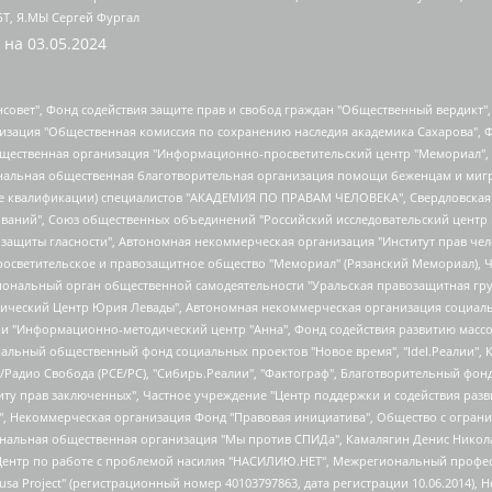
БТ, Я.МЫ Сергей Фургал
 на
03.05.2024
мная некоммерческая организация "Центр по работе с проблемой насилия "НАСИЛИЮ.НЕТ", Межрегиональный профессиональный союз работников здравоохранения "Альянс врачей", Юридическое лицо, зарегистрированное в Латвийской Республике, SIA "Medusa Project" (регистрационный номер 40103797863, дата регистрации 10.06.2014), Некоммерческая организация "Фонд по борьбе с коррупцией", Автономная некоммерческая организация "Институт права и публичной политики", Баданин Роман Сергеевич, Гликин Максим Александрович, Железнова Мария Михайловна, Лукьянова Юлия Сергеевна, Маетная Елизавета Витальевна, Маняхин Петр Борисович, Чуракова Ольга Владимировна, Ярош Юлия Петровна, Юридическое лицо "The Insider SIA", зарегистрированное в Риге, Латвийская Республика (дата регистрации 26.06.2015), являющееся администратором доменного имени интернет-издания "The Insider SIA", https://theins.ru, Постернак Алексей Евгеньевич, Рубин Михаил Аркадьевич, Анин Роман Александрович, Юридическое лицо Istories fonds, зарегистрированное в Латвийской Республике (регистрационный номер 50008295751, дата регистрации 24.02.2020), Великовский Дмитрий Александрович, Долинина Ирина Николаевна, Мароховская Алеся Алексеевна, Шлейнов Роман Юрьевич, Шмагун Олеся Валентиновна, Общество с ограниченной ответственностью "Альтаир 2021", Общество с ограниченной ответственностью "Вега 2021", Общество с ограниченной ответственностью "Главный редактор 2021", Общество с ограниченной ответственностью "Ромашки монолит", Важенков Артем Валерьевич, Ивановская областная общественная организация "Центр гендерных исследований", Гурман Юрий Альбертович, Медиапроект "ОВД-Инфо", Егоров Владимир Владимирович, Жилинский Владимир Александрович, Общество с ограниченной ответственностью "ЗП", Иванова София Юрьевна, Карезина Инна Павловна, Кильтау Екатерина Викторовна, Петров Алексей Викторович, Пискунов Сергей Евгеньевич, Смирнов Сергей Сергеевич, Тихонов Михаил Сергеевич, Общество с ограниченной ответственностью "ЖУРНАЛИСТ-ИНОСТРАННЫЙ АГЕНТ", Арапова Галина Юрьевна, Вольтская Татьяна Анатольевна, Американская компания "Mason G.E.S. Anonymous Foundation" (США), являющаяся владельцем интернет-издания https://mnews.world/, Компания "Stichting Bellingcat", зарегистрированная в Нидерландах (дата регистрации 11.07.2018), Захаров Андрей Вячеславович, Клепиковская Екатерина Дмитриевна, Общество с ограниченной ответственностью "МЕМО", Перл Роман Александрович, Симонов Евгений Алексеевич, Соловьева Елена Анатольевна, Сотников Даниил Владимирович, Сурначева Елизавета Дмитриевна, Автономная некоммерческая организация по защите прав человека и информированию населения "Якутия – Наше Мнение", Общество с ограниченной ответственностью "Москоу диджитал медиа", с 26.01.2023 Общество с ограниченной ответственностью "Чайка Белые сады", Ветошкина Валерия Валерьевна, Заговора Максим Александрович, Межрегиональное общественное движение "Российская ЛГБТ - сеть", Оленичев Максим Владимирович, Павлов Иван Юрьевич, Скворцова Елена Сергеевна, Общество с ограниченной ответственностью "Как бы инагент", Кочетков Игорь Викторович, Общество с ограниченной ответственностью "Честные выборы", Еланчик Олег Александрович, Общество с ограниченной ответственностью "Нобелевский призыв", Гималова Регина Эмилевна, Григорьев Андрей Валерьевич, Григорьева Алина Александровна, Ассоциация по содействию защите прав призывников, альтернативнослужащих и военнослужащих "Правозащитная группа "Гражданин.Армия.Право", Хисамова Регина Фаритовна, Автономная некоммерческая организация по реализации социально-правовых программ "Лилит", Дальн