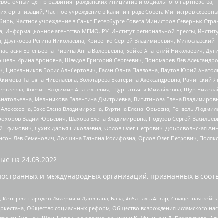
невосточный центр развития гражданских инициатив и социального партнерства, 
 организаций, Частное учреждение в Калининграде Совета Министров северных 
бирь, Частное учреждение в Санкт-Петербурге Совета Министров Северных Стра
а, Информационное агентство МЕМО. РУ, Институт региональной прессы, Инсти
ч, Дзугкоева Регина Николаевна, Кривенко Сергей Владимирович, Милославски
настасия Евгеньевна, Ривина Анна Валерьевна, Бойко Анатолий Николаевич, Дуг
ошель Ирина Ароновна, Шведов Григорий Сергеевич, Пономарев Лев Александро
ч, Цирульников Борис Альбертович, Гасан Ольга Павловна, Паутов Юрий Анато
Акимова Татьяна Николаевна, Золотарева Екатерина Александровна, Рачинский Я
Сергеевна, Аверин Владимир Анатольевич, Щур Татьяна Михайловна, Щур Никола
Анатольевна, Мельникова Валентина Дмитриевна, Вититинова Елена Владимировн
 Алексеевна, Закс Елена Владимировна, Буртина Елена Юрьевна, Гендель Людмил
рохоров Вадим Юрьевич, Шахова Елена Владимировна, Подузов Сергей Васильеви
й Ефимович, Сухих Дарья Николаевна, Орлов Олег Петрович, Добровольская Анн
нсон Лев Семенович, Локшина Татьяна Иосифовна, Орлов Олег Петрович, Поляк
ые на
24.03.2022
ностранных и международных организаций, признанных в соотв
нгресс народов Ичкерии и Дагестана, База, Асбат аль-Ансар, Священная война,
уркестана, Общество социальных реформ, Общество возрождения исламского насл
Нусра ли-Ахль аш-Шам, Народное ополчение имени К. Минина и Д. Пожарского, Ад