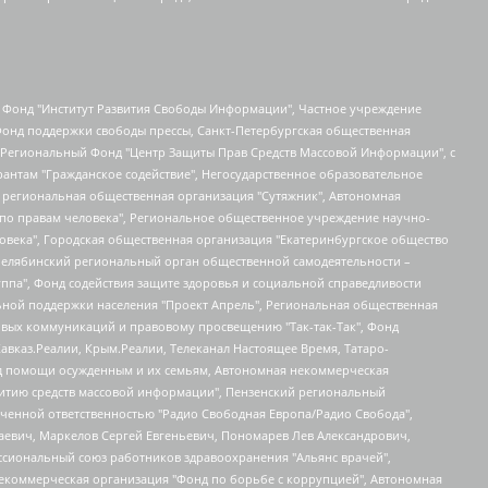
евосточное общественное движение "Маяк", Санкт-Петербургская ЛГБТ-инициативная группа "Выход", Инициативная группа ЛГБТ+ "Реверс", Алексеев Андрей Викторович, Бекбулатова Таисия Львовна, Беляев Иван Михайлович, Владыкина Елена Сергеевна, Гельман Марат Александрович, Никульшина Вероника Юрьевна, Толоконникова Надежда Андреевна, Шендерович Виктор Анатольевич, Общество с ограниченной ответственностью "Данное сообщение", Общество с ограниченной ответственностью Издательский дом "Новая глава", Айнбиндер Александра Александровна, Московский комьюнити-центр для ЛГБТ+инициатив, Благотворительный фонд развития филантропии, Deutsche Welle (Германия, Kurt-Schumacher-Strasse 3, 53113 Bonn), Борзунова Мария Михайловна, Воробьев Виктор Викторович, Голубева Анна Львовна, Константинова Алла Михайловна, Малкова Ирина Владимировна, Мурадов Мурад Абдулгалимович, Осетинская Елизавета Николаевна, Понасенков Евгений Николаевич, Ганапольский Матвей Юрьевич, Киселев Евгений Алексеевич, Борухович Ирина Григорьевна, Дремин Иван Тимофеевич, Дубровский Дмитрий Викторович, Красноярская региональная общественная организация поддержки и развития альтернативных образовательных технологий и межкультурных коммуникаций "ИНТЕРРА", Маяковская Екатерина Алексеевна, Фейгин Марк Захарович, Филимонов Андрей Викторович, Дзугкоева Регина Николаевна, Доброхотов Роман Александрович, Дудь Юрий Александрович, Елкин Сергей Владимирович, Кругликов Кирилл Игоревич, Сабунаева Мария Леонидовна, Семенов Алексей Владимирович, Шаинян Карен Багратович, Шульман Екатерина Михайловна, Асафьев Артур Валерьевич, Вахштайн Виктор Семенович, Венедиктов Алексей Алексеевич, Лушникова Екатерина Евгеньевна, Волков Леонид Михайлович, Невзоров Александр Глебович, Пархоменко Сергей Борисович, Сироткин Ярослав Николаевич, Кара-Мурза Владимир Владимирович, Баранова Наталья Владимировна, Гозман Леонид Яковлевич, Кагарлицкий Борис Юльевич, Климарев Михаил Валерьевич, Милов Владимир Станиславович, Автономная некоммерческая организация Краснодарский центр современного искусства "Типография", Моргенштерн Алишер Тагирович, Соболь Любовь Эдуардовна, Общество с ограниченной ответственностью "ЛИЗА НОРМ", Каспаров Гарри Кимович, Ходорковский Михаил Борисович, Общество с ограниченной ответственностью "Апрельские тезисы", Данилович Ирина Брониславовна, Кашин Олег Владимирович, Петров Николай Владимирович, Пивоваров Алексей Владимирович, Соколов Михаил Владимирович, Цветкова Юлия Владимировна, Чичваркин Евгений Александрович, Комитет против пыток/Команда против пыток, Общество с ограниченной ответственностью "Первый научный", Общество с ограниченной ответственностью "Вертолет и ко", Белоцерковская Вероника Борисовна, Кац Максим Евгеньевич, Лазарева Татьяна Юрьевна, Шаведдинов Руслан Табризович, Яшин Илья Валерьевич, Общество с ограниченной ответственностью "Иноагент ААВ", Алешковский Дмитрий Петрович, Альбац Евгения Марковна, Быков Дмитрий Львович, Галямина Юлия Евгеньевна, Лойко Сергей Леонидович, Мартынов Кирилл Константинович, Медведев Сергей Александрович, Крашенинников Федор Геннадиевич, Гордеева Катерина Вл