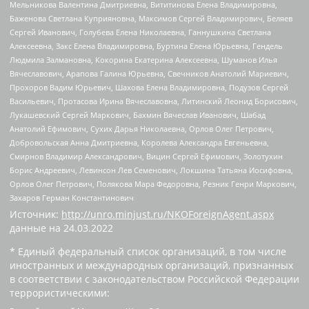
Мельникова Валентина Дмитриевна, Вититинова Елена Владимировна,
Баженова Светлана Куприяновна, Максимов Сергей Владимирович, Беляев
Сергей Иванович, Голубева Елена Николаевна, Ганнушкина Светлана
Алексеевна, Закс Елена Владимировна, Буртина Елена Юрьевна, Гендель
Людмила Залмановна, Кокорина Екатерина Алексеевна, Шуманов Илья
Вячеславович, Арапова Галина Юрьевна, Свечников Анатолий Мариевич,
Прохоров Вадим Юрьевич, Шахова Елена Владимировна, Подузов Сергей
Васильевич, Протасова Ирина Вячеславовна, Литинский Леонид Борисович,
Лукашевский Сергей Маркович, Бахмин Вячеслав Иванович, Шабад
Анатолий Ефимович, Сухих Дарья Николаевна, Орлов Олег Петрович,
Добровольская Анна Дмитриевна, Королева Александра Евгеньевна,
Смирнов Владимир Александрович, Вицин Сергей Ефимович, Золотухин
Борис Андреевич, Левинсон Лев Семенович, Локшина Татьяна Иосифовна,
Орлов Олег Петрович, Полякова Мара Федоровна, Резник Генри Маркович,
Захаров Герман Константинович
Источник:
http://unro.minjust.ru/NKOForeignAgent.aspx
данные на
24.03.2022
* Единый федеральный список организаций, в том числе
иностранных и международных организаций, признанных
в соответствии с законодательством Российской Федерации
террористическими: