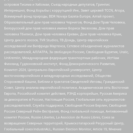
островов Тисима и Хабомаи, Съезд народных депутатов, Гринпис
Интернешнл, Фонд борьбы с коррупцией Инк, Завет церквей TCCN, Агора,
Всемирный фонд природы, BDR Novaja Gazeta-Europe, Алтай проект,
Образовательный дом прав человека Чернигов, Фонд Дом Прав Человека,
Белорусский дом прав человека имени Бориса Звозскова, Дом прав
человека Тбилиси, Дом прав человека Ереван, Дом прав человека Крым,
Центр дикого лосося, TVR Studios, ТВ Дождь, Центр европейских
исследований им Вилфрида Мартенса, Сетевое объединение журналистов
расследователей, АЛЛАТРА, За свободную Россию, Свободная Бурятия, Uralic,
UnKremlin, Международная федерация транспортных рабочих, ИстЧам
Финланд, Гудзоновский институт, Фонд Демократического Развития,
Комитет-2024, Центрально-Европейский университет, Центр
восточноевропейских и международных исследований, Общество
Сторожевой башни, Библии и трактатов Свидетелей Иеговы, Гражданский
Совет, Центр анализа европейской политики, Академическая сеть Восточная
Европа, Российский комитет действия, РЭНД корпорейшн, Русская Америка
за демократию в России, Настоящая Россия, Глобальная сеть журналистов-
расследователей, Служба поддержки, Свободная Россия Берлин, Свободная
Россия Северный Рейн-Вестфалия, Фонд глобальной помощи, Антивоенный
комитет России, Russie-Libertes, La Asocicion de Rusos Libres, Союз за
возвращение Северных территорий, Крымскотатарский Ресурсный Центр,
Глобальный союз IndustriALL, Russian Election Monitor, Article 19, Мнение