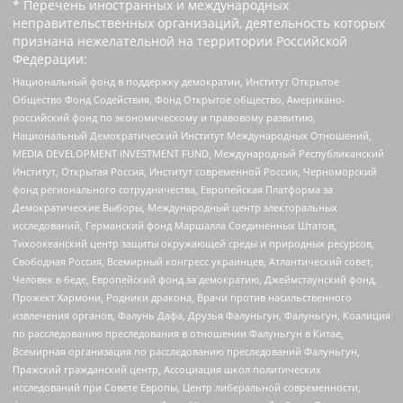
* Перечень иностранных и международных
неправительственных организаций, деятельность которых
признана нежелательной на территории Российской
Федерации:
Национальный фонд в поддержку демократии, Институт Открытое
Общество Фонд Содействия, Фонд Открытое общество, Американо-
российский фонд по экономическому и правовому развитию,
Национальный Демократический Институт Международных Отношений,
MEDIA DEVELOPMENT INVESTMENT FUND, Международный Республиканский
Институт, Открытая Россия, Институт современной России, Черноморский
фонд регионального сотрудничества, Европейская Платформа за
Демократические Выборы, Международный центр электоральных
исследований, Германский фонд Маршалла Соединенных Штатов,
Тихоокеанский центр защиты окружающей среды и природных ресурсов,
Свободная Россия, Всемирный конгресс украинцев, Атлантический совет,
Человек в беде, Европейский фонд за демократию, Джеймстаунский фонд,
Прожект Хармони, Родники дракона, Врачи против насильственного
извлечения органов, Фалунь Дафа, Друзья Фалуньгун, Фалуньгун, Коалиция
по расследованию преследования в отношении Фалуньгун в Китае,
Всемирная организация по расследованию преследований Фалуньгун,
Пражский гражданский центр, Ассоциация школ политических
исследований при Совете Европы, Центр либеральной современности,