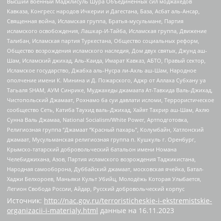
Высший военный Маджлисуль Шура Объединенных сил моджахедов
Кавказа, Конгресс народов Ичкерии и Дагестана, База, Асбат аль-Ансар,
Священная война, Исламская группа, Братья-мусульмане, Партия
исламского освобождения, Лашкар-И-Тайба, Исламская группа, Движение
Талибан, Исламская партия Туркестана, Общество социальных реформ,
Общество возрождения исламского наследия, Дом двух святых, Джунд аш-
Шам, Исламский джихад, Аль-Каида, Имарат Кавказ, АБТО, Правый сектор,
Исламское государство, Джабха аль-Нусра ли-Ахль аш-Шам, Народное
ополчение имени К. Минина и Д. Пожарского, Аджр от Аллаха Субхану уа
Тагьаля SHAM, АУМ Синрике, Муджахеды джамаата Ат-Тавхида Валь-Джихад,
Чистопольский Джамаат, Рохнамо ба суи давлати исломи, Террористическое
сообщество Сеть, Катиба Таухид валь-Джихад, Хайят Тахрир аш-Шам, Ахлю
Сунна Валь Джамаа, National Socialism/White Power, Артподготовка,
Религиозная группа “Джамаат “Красный пахарь”, Колумбайн, Хатлонский
джамаат, Мусульманская религиозная группа п. Кушкуль г. Оренбург,
Крымско-татарский добровольческий батальон имени Номана
Челебиджихана, Азов, Партия исламского возрождения Таджикистана,
Народная самооборона, Дуббайский джамаат, московская ячейка, Батал-
Хаджи Белхороев, Маньяки Культ Убийц, Молодёжь Которая Улыбается,
Легион Свобода России, Айдар, Русский добровольческий корпус
Источник:
http://nac.gov.ru/terroristicheskie-i-ekstremistskie-
organizacii-i-materialy.html
данные на
16.11.2023