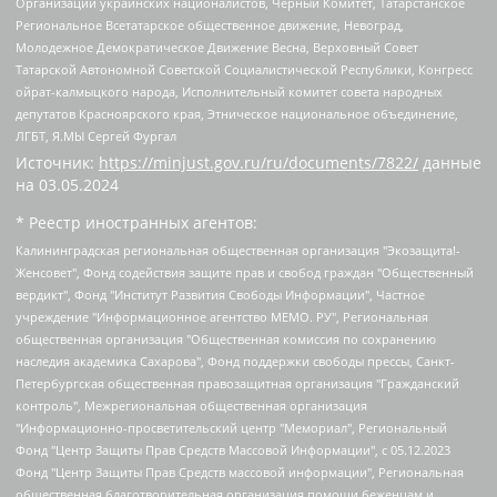
Организации украинских националистов, Черный Комитет, Татарстанское
Региональное Всетатарское общественное движение, Невоград,
Молодежное Демократическое Движение Весна, Верховный Совет
Татарской Автономной Советской Социалистической Республики, Конгресс
ойрат-калмыцкого народа, Исполнительный комитет совета народных
депутатов Красноярского края, Этническое национальное объединение,
ЛГБТ, Я.МЫ Сергей Фургал
Источник:
https://minjust.gov.ru/ru/documents/7822/
данные
на
03.05.2024
* Реестр иностранных агентов:
Калининградская региональная общественная организация "Экозащита!-Женсовет", Фонд содействия защите прав и свобод граждан "Общественный вердикт", Фонд "Институт Развития Свободы Информации", Частное учреждение "Информационное агентство МЕМО. РУ", Региональная общественная организация "Общественная комиссия по сохранению наследия академика Сахарова", Фонд поддержки свободы прессы, Санкт-Петербургская общественная правозащитная организация "Гражданский контроль", Межрегиональная общественная организация "Информационно-просветительский центр "Мемориал", Региональный Фонд "Центр Защиты Прав Средств Массовой Информации", с 05.12.2023 Фонд "Центр Защиты Прав Средств массовой информации", Региональная общественная благотворительная организация помощи беженцам и мигрантам "Гражданское содействие", Негосударственное образовательное учреждение дополнительного профессионального образования (повышение квалификации) специалистов "АКАДЕМИЯ ПО ПРАВАМ ЧЕЛОВЕКА", Свердловская региональная общественная организация "Сутяжник", Автономная некоммерческая организация "Центр независимых социологических исследований", Союз общественных объединений "Российский исследовательский центр по правам человека", Региональное общественное учреждение научно-информационный центр "МЕМОРИАЛ", Некоммерческая организация "Фонд защиты гласности", Автономная некоммерческая организация "Институт прав человека", Городская общественная организация "Екатеринбургское общество "МЕМОРИАЛ", Городская общественная организация "Рязанское историко-просветительское и правозащитное общество "Мемориал" (Рязанский Мемориал), Челябинский региональный орган общественной самодеятельности – женское общественное объединение "Женщины Евразии", Челябинский региональный орган общественной самодеятельности "Уральская правозащитная группа", Фонд содействия защите здоровья и социальной справедливости имени Андрея Рылькова, Автономная Некоммерческая Организация "Аналитический Центр Юрия Левады", Автономная некоммерческая организация социальной поддержки населения "Проект Апрель", Региональная общественная организация помощи женщинам и детям, находящимся в кризисной ситуации "Информационно-методический центр "Анна", Фонд содействия развитию массовых коммуникаций и правовому просвещению "Так-так-Так", Фонд содействия устойчивому развитию "Серебряная тайга", Свердловский региональный общественный фонд социальных проектов "Новое время", "Idel.Реалии", Кавказ.Реалии, Крым.Реалии, Телеканал Настоящее Время, Татаро-башкирская служба Радио Свобода (Azatliq Radiosi), Радио Свободная Европа/Радио Свобода (PCE/PC), "Сибирь.Реалии", "Фактограф", Благотворительный фонд помощи осужденным и их семьям, Автономная некоммерческая организация "Институт глобализации и социальных движений", Фонд "В защиту прав заключенных", Частное учреждение "Центр поддержки и содействия развитию средств массовой информации", Пензенский региональный общественный благотворительный фонд "Гражданский союз", "Север.Реалии", Некоммерческая организация Фонд "Правовая инициатива", Общество с ограниченной ответственностью "Радио Свободная Европа/Радио Свобода", Чешское информационное агентство "MEDIUM-ORIENT", Красноярская региональная общественная организация "Мы против СПИДа", Камалягин Денис Николаевич, Маркелов Сергей Евгеньевич, Пономарев Лев Александрович, Савицкая Людмила Алексеевна, Автономная некоммерческая организация "Центр по работе с проблемой насилия "НАСИЛИЮ.НЕТ", Межрегиональный профессиональный союз работников здравоохранения "Альянс врачей", Юридическое лицо, зарегистрированное в Латвийской Республике, SIA "Medusa Project" (регистрационный номер 40103797863, дата регистрации 10.06.2014), Некоммерческая организация "Фонд по борьбе с коррупцией", Автономная некоммерческая организация "Институт права и публичной политики", Баданин Роман Сергеевич, Гликин Максим Александрович, Железнова Мария Михайловна, Лукьянова Юлия Сергеевна, Маетная Елизавета Витальевна, Маняхин Петр Борисович, Чуракова Ольга Владимировна, Ярош Юлия Петровна, Юридическое лицо "The Insider SIA", зарегистрированное в Риге, Латвийская Республика (дата регистрации 26.06.2015), являющееся администратором доменного имени интернет-издания "The Insider SIA", https://theins.ru, Постернак Алексей Евгеньевич, Рубин Михаил Аркадьевич, Анин Роман Александрович, Юридическое лицо Istories fonds, зарегистрированное в Латвийской Республике (регистрационный номер 50008295751, дата регистрации 24.02.2020), Великовский Дмитрий Александрович, Долинина Ирина Николаевна, Мароховская Алеся Алексеевна, Шлейнов Роман Юрьевич, Шмагун Олеся Валентиновна, Общество с ограниченной ответственностью "Альтаир 2021", Общество с ограниченной ответственностью "Вега 2021", Общество с ограниченной ответственностью "Главный редактор 2021", Общество с ограниченной ответственностью "Ромашки монолит", Важенков Артем Валерьевич, Ивановская областная общественная организация "Центр гендерных исследований", Гурман Юрий Альбертович, Медиапроект "ОВД-Инфо", Егоров Владимир Владимирович, Жилинский Владимир Александрович, Общество с ограниченной ответственностью "ЗП", Иванова София Юрьевна, Карезина Инна Павловна, Кильтау Екатерина Викторовна, Петров Алексей Викторович, Пискунов Сергей Евгеньевич, Смирнов Сергей Сергеевич, Тихонов Михаил Сергеевич, Общество с ограниченной ответственностью "ЖУРНАЛИСТ-ИНОСТРАННЫЙ АГЕНТ", Арапова Галина Юрьевна, Вольтская Татьяна Анатольевна, Американская компания "Mason G.E.S. Anonymous Foundation" (США), являющаяся владельцем интернет-издания https://mnews.world/, Компания "Stichting Bellingcat", зарегистрированная в Нидерландах (дата регистрации 11.07.2018), Захаров Андрей Вячеславович, Клепиковская Екатерина Дмитриевна, Общество с ограниченной ответственностью "МЕМО", Перл Роман Александрович, Симонов Евгений Алексеевич, Соловьева Елена Анатольевна, Сотников Даниил Владимирович, Сурначева Елизавета Дмитриевна, Автономная некоммерческая организация по защите прав человека и информированию населения "Якутия – Наше Мнение", Общество с ограниченной ответственностью "Москоу диджитал медиа", с 26.01.2023 Общество с ограниченной ответственностью "Чайка Белые сады", Ветошкина Валерия Валерьевна, Заговора Максим Александрович, Межрегиональное общественное движение "Российская ЛГБТ - сеть", Оленичев Максим Владимирович, Павлов Иван Юрьевич, Скворцова Елена Сергеевна, Общество с ограниченной ответственностью "Как бы инагент", Кочетков Игорь Викторович, Общество с ограниченной ответственностью "Честные выборы", Еланчик Олег Александрович, Общество с ограниченной ответственностью "Нобелевский призыв", Гималова Регина Эмилевна, Григорьев Андрей Валерьевич, Григорьева Алина Александровна, Ассоциация по содействию защите прав призывников, альтернативнослужащих и военнослужащих "Правозащитная группа "Гражданин.Армия.Право", Хисамова Регина Фаритовна, Автономная некоммерческая организация по реализации социально-правовых программ "Лилит", Дальневосточное общественное движение "Маяк", Санкт-Петербургская ЛГБТ-инициативная группа "Выход", Инициативная группа ЛГБТ+ "Реверс", Алексеев Андрей Викторович, Бекбулатова Таисия Львовна, Беляев Иван Михайлович, Владыкина Елена Сергеевна, Гельман Марат Александрович, Никульшина Вероника Юрьевна, Толоконникова Надежда Андреевна, Шендерович Виктор Анатольевич, Общество с ограниченной ответственностью "Данное сообщение", Общество с ограниченной ответственностью Издательский дом "Новая глава", Айнбиндер Александра Александровна, Московский комьюнити-центр для ЛГБТ+инициатив, Благотворительный фонд развития филантропии, Deutsche Welle (Германия, Kurt-Schumacher-Strasse 3, 53113 Bonn), Борзунова Мария Михайловна, Воробьев Виктор Викторович, Голубева Анна Львовна, Константинова Алла Михайловна, Малкова Ирина Владимировна, Мурадов Мурад Абдулгалимович, Осетинская Елизавета Николаевна, Понасенков Евгений Николаевич, Ганапольский Матвей Юрьевич, Киселев Евгений Алексеевич, Борухович Ирина Григорьевна, Дремин Иван Тимофеевич, Дубровский Дмитрий Викторович, Красноярская региональная общественная организация поддержки и развития альтернативных образовательных технологий и межкультурных коммуникаций "ИНТЕРРА", Маяковская Екатерина Алексеевна, Фейгин Марк Захарович, Филимонов Андрей Викторович, Дзугкоева Регина Николаевна, Доброхотов Роман Александрович, Дудь Юрий Александрович, Елкин Сергей Владимирович, Кругликов Кирилл Игоревич, Сабунаева Мария Леонидовна, Семенов Алексей Владимирович, Шаинян Карен Багратович, Шульман Екатерина Михайловна, Асафьев Артур Валерьевич, Вахштайн Виктор Семенович, Венедиктов Алексей Алексеевич, Лушникова Екатерина Евгеньевна, Волков Леонид Михайлович, Невзоров Александр Глебович, Пархоменко Сергей Борисович, Сироткин Ярослав Николаевич, Кара-Мурза Владимир Владимирович, Баранова Наталья Владимировна, Гозман Леонид Яковлевич, Кагарлицкий Борис Юльевич, Климарев Михаил Валерьевич, Милов Владимир Станиславович, Автономная некоммерческая организация Краснодарский центр современного искусства "Типография", Моргенштерн Алишер Тагирович, Соболь Любовь Эдуардовна, Общество с ограниченной ответственностью "ЛИЗА НОРМ", Каспаров Гарри Кимович, Ходорковский Михаил Борисович, Общество с ограниченной ответственностью "Апрельские тезисы", Данилович Ирина Брониславовна, Кашин Олег Владимирович, Петров Николай Владимирович, Пивоваров Алексей Владимирович, Соколов Михаил Владимирович, Цветкова Юлия Владимировна, Чичваркин Евгений Александрович, Комитет против пыток/Команда против пыток, Общество с ограниченной ответственностью "Первый научный", Общество с ограниченной ответственностью "Вертолет и ко", Белоцерковская Вероника Борисовна, Кац Максим Евгеньевич, Лазарева Татьяна Юрьевна, Шаведдинов Руслан Табризович, Яшин Илья Валерьевич, Общество с ограниченной ответственностью "Иноагент ААВ", Алешковский Дмитрий Петрович, Альбац Евгения Марковна, Быков Дмитрий Львович, Галямина Юлия Евгеньевна, Лойко Сергей Леонидович, Мартынов Кирилл Константинович, Медведев Сергей Александрович, Крашенинников Федор Геннадиевич, Гордеева Катерина Вл