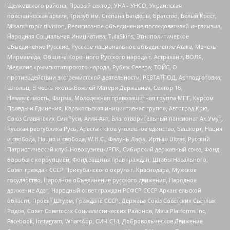
Щелковского района, Правый сектор, УНА - УНСО, Украинская
повстанческая армия, Тризуб им. Степана Бандеры, Братство, Белый Крест,
Misanthropic division, Религиозное объединение последователей инглиизма,
Народная Социальная Инициатива, TulaSkins, Этнополитическое
объединение Русские, Русское национальное объединение Атака, Мечеть
Мирмамеда, Община Коренного Русского народа г. Астрахани, ВОЛЯ,
Меджлис крымскотатарского народа, Рубеж Севера, ТОЙС, О
противодействии экстремистской деятельности, РЕВТАТПОД, Артподготовка,
Штольц, В честь иконы Божией Матери Державная, Сектор 16,
Независимость, Фирма, Молодежная правозащитная группа МПГ, Курсом
Правды и Единения, Каракольская инициативная группа, Автоград Крю,
Союз Славянских Сил Руси, Алля-Аят, Благотворительный пансионат Ак Умут,
Русская республика Русь, Арестантское уголовное единство, Башкорт, Нация
и свобода, Нация и свобода, W.H.С., Фалунь Дафа, Иртыш Ultras, Русский
Патриотический клуб-Новокузнецк/РПК, Сибирский державный союз, Фонд
борьбы с коррупцией, Фонд защиты прав граждан, Штабы Навального,
Совет граждан СССР Прикубанского округа г. Краснодара, Мужское
государство, Народное объединение русского движения, Народное
движение Адат, Народный совет граждан РСФСР СССР Архангельской
области, Проект Штурм, Граждане СССР, Держава Союз Советских Светлых
Родов, Совет Советских Социалистических Районов, Meta Platforms Inc,
Facebook, Instagram, WhatsApp, СИЧ-С14, Добровольческое Движение