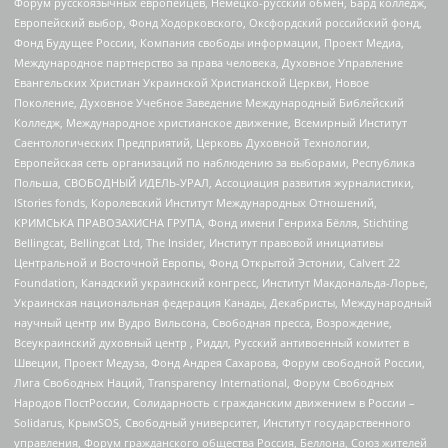
Форум русскоязычных европейцев, Немецко-русский обмен, Бард колледж,
Европейский выбор, Фонд Ходорковского, Оксфордский российский фонд,
Фонд Будущее России, Компания свободы информации, Проект Медиа,
Международное партнерство за права человека, Духовное Управление
Евангельских Христиан Украинской Христианской Церкви, Новое
Поколение, Духовное Учебное Заведение Международный Библейский
Колледж, Международное христианское движение, Всемирный Институт
Саентологических Предприятий, Церковь Духовной Технологии,
Европейская сеть организаций по наблюдению за выборами, Республика
Польша, СВОБОДНЫЙ ИДЕЛЬ-УРАЛ, Ассоциация развития журналистики,
IStories fonds, Королевский Институт Международных Отношений,
КРИМСЬКА ПРАВОЗАХИСНА ГРУПА, Фонд имени Генриха Бёлля, Stichting
Bellingcat, Bellingcat Ltd, The Insider, Институт правовой инициативы
Центральной и Восточной Европы, Фонд Открытой Эстонии, Calvert 22
Foundation, Канадский украинский конгресс, Институт Макдональда-Лорье,
Украинская национальная федерация Канады, Декабристы, Международный
научный центр им Вудро Вильсона, Свободная пресса, Возрождение,
Всеукраинский духовный центр , Риддл, Русский антивоенный комитет в
Швеции, Проект Медуза, Фонд Андрея Сахарова, Форум свободной России,
Лига Свободных Наций, Transparеncy International, Форум Свободных
Народов ПостРоссии, Солидарность с гражданским движением в России –
Solidarus, КрымSOS, Свободный университет, Институт государственного
управления, Форум гражданского общества Россия, Беллона, Союз жителей