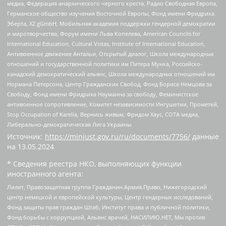
медиа, Федерация анархического черного креста, Радио Свободная Европа,
Германское общество изучения Восточной Европы, Фонд имени Фридриха
Эберта, XZ gGmbH, Мобильная академия поддержки гендерной демократии
и миротворчества, Форум имени Льва Копелева, American Councils for
International Education, Cultural Vistas, Institute of International Education,
Антивоенное движение Антальи, Открытый диалог, Школа международных
отношений и государственной политики им Питера Мунка, Российско-
канадский демократический альянс, Школа международных отношений им
Нормана Патерсона, Центр Гражданских Свобод, Фонд Бориса Немцова за
Свободу, Фонд имени Фридриха Науманна за свободу, Феминистское
антивоенное сопротивление, Комитет независимости Ингушетии, Прометей,
Stop Occupation of Karelia, Вернись живым, Фридом Хаус, СОТА медиа,
Либерально-демократическая Лига Украины
Источник:
https://minjust.gov.ru/ru/documents/7756/
данные
на
13.05.2024
* Сведения реестра НКО, выполняющих функции
иностранного агента:
Лилит, Правозащитная группа Гражданин.Армия.Право, Нижегородский
центр немецкой и европейской культуры, Центр гендерных исследований,
Фонд защиты прав граждан Штаб, Институт права и публичной политики,
Фонд борьбы с коррупцией, Альянс врачей, НАСИЛИЮ.НЕТ, Мы против