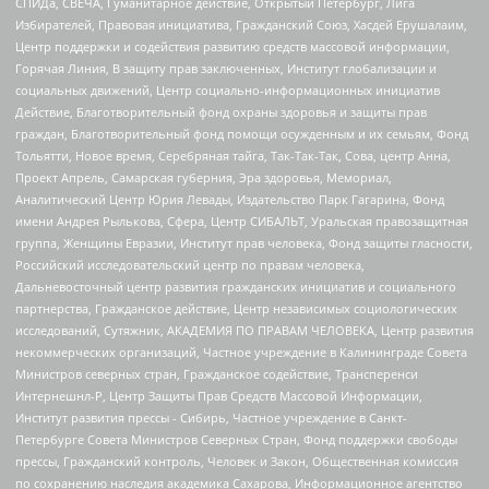
СПИДа, СВЕЧА, Гуманитарное действие, Открытый Петербург, Лига
Избирателей, Правовая инициатива, Гражданский Союз, Хасдей Ерушалаим,
Центр поддержки и содействия развитию средств массовой информации,
Горячая Линия, В защиту прав заключенных, Институт глобализации и
социальных движений, Центр социально-информационных инициатив
Действие, Благотворительный фонд охраны здоровья и защиты прав
граждан, Благотворительный фонд помощи осужденным и их семьям, Фонд
Тольятти, Новое время, Серебряная тайга, Так-Так-Так, Сова, центр Анна,
Проект Апрель, Самарская губерния, Эра здоровья, Мемориал,
Аналитический Центр Юрия Левады, Издательство Парк Гагарина, Фонд
имени Андрея Рылькова, Сфера, Центр СИБАЛЬТ, Уральская правозащитная
группа, Женщины Евразии, Институт прав человека, Фонд защиты гласности,
Российский исследовательский центр по правам человека,
Дальневосточный центр развития гражданских инициатив и социального
партнерства, Гражданское действие, Центр независимых социологических
исследований, Сутяжник, АКАДЕМИЯ ПО ПРАВАМ ЧЕЛОВЕКА, Центр развития
некоммерческих организаций, Частное учреждение в Калининграде Совета
Министров северных стран, Гражданское содействие, Трансперенси
Интернешнл-Р, Центр Защиты Прав Средств Массовой Информации,
Институт развития прессы - Сибирь, Частное учреждение в Санкт-
Петербурге Совета Министров Северных Стран, Фонд поддержки свободы
прессы, Гражданский контроль, Человек и Закон, Общественная комиссия
по сохранению наследия академика Сахарова, Информационное агентство