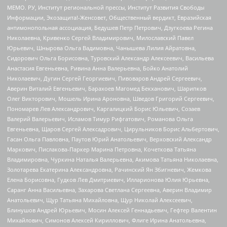
МЕМО. РУ, Институт региональной прессы, Институт Развития Свободы
Информации, Экозащита!-Женсовет, Общественный вердикт, Евразийская
антимонопольная ассоциация, Бедушев Петр Петрович, Дзугкоева Регина
Николаевна, Кривенко Сергей Владимирович, Милославский Павел
Юрьевич, Шнырова Ольга Вадимовна, Чанышева Лилия Айратовна,
Сидорович Ольга Борисовна, Туровский Александр Алексеевич, Васильева
Анастасия Евгеньевна, Ривина Анна Валерьевна, Бойко Анатолий
Николаевич, Дугин Сергей Георгиевич, Пивоваров Андрей Сергеевич,
Аверин Виталий Евгеньевич, Барахоев Магомед Бекханович, Шарипков
Олег Викторович, Мошель Ирина Ароновна, Шведов Григорий Сергеевич,
Пономарев Лев Александрович, Каргалицкий Борис Юльевич, Созаев
Валерий Валерьевич, Исламов Тимур Рифгатович, Романова Ольга
Евгеньевна, Щаров Сергей Алексадрович, Цирульников Борис Альбертович,
Гасан Ольга Павловна, Паутов Юрий Анатольевич, Верховский Александр
Маркович, Пислакова-Паркер Марина Петровна, Кочеткова Татьяна
Владимировна, Чуркина Наталья Валерьевна, Акимова Татьяна Николаевна,
Золотарева Екатерина Александровна, Рачинский Ян Збигневич, Жемкова
Елена Борисовна, Гудков Лев Дмитриевич, Илларионова Юлия Юрьевна,
Саранг Анна Васильевна, Захарова Светлана Сергеевна, Аверин Владимир
Анатольевич, Щур Татьяна Михайловна, Щур Николай Алексеевич,
Блинушов Андрей Юрьевич, Мосин Алексей Геннадьевич, Гефтер Валентин
Михайлович, Симонов Алексей Кириллович, Флиге Ирина Анатольевна,