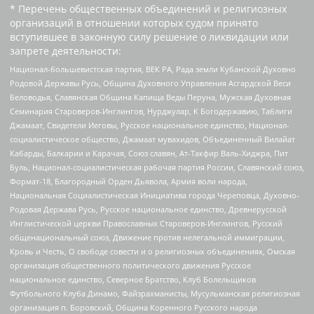
* Перечень общественных объединений и религиозных
организаций в отношении которых судом принято
вступившее в законную силу решение о ликвидации или
запрете деятельности:
Национал-большевистская партия, ВЕК РА, Рада земли Кубанской Духовно
Родовой Державы Русь, Община Духовного Управления Асгардской Веси
Беловодья, Славянская Община Капища Веды Перуна, Мужская Духовная
Семинария Староверов-Инглингов, Нурджулар, К Богодержавию, Таблиги
Джамаат, Свидетели Иеговы, Русское национальное единство, Национал-
социалистическое общество, Джамаат мувахидов, Объединенный Вилайат
Кабарды, Балкарии и Карачая, Союз славян, Ат-Такфир Валь-Хиджра, Пит
Буль, Национал-социалистическая рабочая партия России, Славянский союз,
Формат-18, Благородный Орден Дьявола, Армия воли народа,
Национальная Социалистическая Инициатива города Череповца, Духовно-
Родовая Держава Русь, Русское национальное единство, Древнерусской
Инглистической церкви Православных Староверов-Инглингов, Русский
общенациональный союз, Движение против нелегальной иммиграции,
Кровь и Честь, О свободе совести и о религиозных объединениях, Омская
организация общественного политического движения Русское
национальное единство, Северное Братство, Клуб Болельщиков
Футбольного Клуба Динамо, Файзрахманисты, Мусульманская религиозная
организация п. Боровский, Община Коренного Русского народа