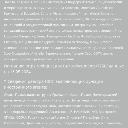
Эберта, XZ gGmbH, Мобильная академия поддержки гендерной демократии
и миротворчества, Форум имени Льва Копелева, American Councils for
International Education, Cultural Vistas, Institute of International Education,
Антивоенное движение Антальи, Открытый диалог, Школа международных
отношений и государственной политики им Питера Мунка, Российско-
канадский демократический альянс, Школа международных отношений им
Нормана Патерсона, Центр Гражданских Свобод, Фонд Бориса Немцова за
Свободу, Фонд имени Фридриха Науманна за свободу, Феминистское
антивоенное сопротивление, Комитет независимости Ингушетии, Прометей,
Stop Occupation of Karelia, Вернись живым, Фридом Хаус, СОТА медиа,
Либерально-демократическая Лига Украины
Источник:
https://minjust.gov.ru/ru/documents/7756/
данные
на
13.05.2024
* Сведения реестра НКО, выполняющих функции
иностранного агента:
Лилит, Правозащитная группа Гражданин.Армия.Право, Нижегородский
центр немецкой и европейской культуры, Центр гендерных исследований,
Фонд защиты прав граждан Штаб, Институт права и публичной политики,
Фонд борьбы с коррупцией, Альянс врачей, НАСИЛИЮ.НЕТ, Мы против
СПИДа, СВЕЧА, Гуманитарное действие, Открытый Петербург, Лига
Избирателей, Правовая инициатива, Гражданский Союз, Хасдей Ерушалаим,