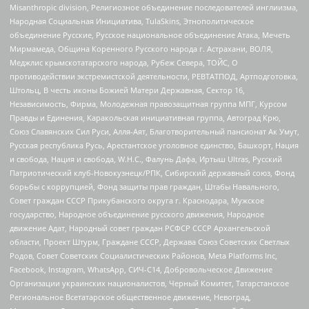
Misanthropic division, Религиозное объединение последователей инглиизма,
Народная Социальная Инициатива, TulaSkins, Этнополитическое
объединение Русские, Русское национальное объединение Атака, Мечеть
Мирмамеда, Община Коренного Русского народа г. Астрахани, ВОЛЯ,
Меджлис крымскотатарского народа, Рубеж Севера, ТОЙС, О
противодействии экстремистской деятельности, РЕВТАТПОД, Артподготовка,
Штольц, В честь иконы Божией Матери Державная, Сектор 16,
Независимость, Фирма, Молодежная правозащитная группа МПГ, Курсом
Правды и Единения, Каракольская инициативная группа, Автоград Крю,
Союз Славянских Сил Руси, Алля-Аят, Благотворительный пансионат Ак Умут,
Русская республика Русь, Арестантское уголовное единство, Башкорт, Нация
и свобода, Нация и свобода, W.H.С., Фалунь Дафа, Иртыш Ultras, Русский
Патриотический клуб-Новокузнецк/РПК, Сибирский державный союз, Фонд
борьбы с коррупцией, Фонд защиты прав граждан, Штабы Навального,
Совет граждан СССР Прикубанского округа г. Краснодара, Мужское
государство, Народное объединение русского движения, Народное
движение Адат, Народный совет граждан РСФСР СССР Архангельской
области, Проект Штурм, Граждане СССР, Держава Союз Советских Светлых
Родов, Совет Советских Социалистических Районов, Meta Platforms Inc,
Facebook, Instagram, WhatsApp, СИЧ-С14, Добровольческое Движение
Организации украинских националистов, Черный Комитет, Татарстанское
Региональное Всетатарское общественное движение, Невоград,