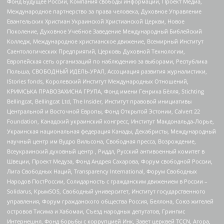
Фонд Будущее России, Компания свободы информации, Проект Медиа,
Международное партнерство за права человека, Духовное Управление
Евангельских Христиан Украинской Христианской Церкви, Новое
Поколение, Духовное Учебное Заведение Международный Библейский
Колледж, Международное христианское движение, Всемирный Институт
Саентологических Предприятий, Церковь Духовной Технологии,
Европейская сеть организаций по наблюдению за выборами, Республика
Польша, СВОБОДНЫЙ ИДЕЛЬ-УРАЛ, Ассоциация развития журналистики,
IStories fonds, Королевский Институт Международных Отношений,
КРИМСЬКА ПРАВОЗАХИСНА ГРУПА, Фонд имени Генриха Бёлля, Stichting
Bellingcat, Bellingcat Ltd, The Insider, Институт правовой инициативы
Центральной и Восточной Европы, Фонд Открытой Эстонии, Calvert 22
Foundation, Канадский украинский конгресс, Институт Макдональда-Лорье,
Украинская национальная федерация Канады, Декабристы, Международный
научный центр им Вудро Вильсона, Свободная пресса, Возрождение,
Всеукраинский духовный центр , Риддл, Русский антивоенный комитет в
Швеции, Проект Медуза, Фонд Андрея Сахарова, Форум свободной России,
Лига Свободных Наций, Transparеncy International, Форум Свободных
Народов ПостРоссии, Солидарность с гражданским движением в России –
Solidarus, КрымSOS, Свободный университет, Институт государственного
управления, Форум гражданского общества Россия, Беллона, Союз жителей
островов Тисима и Хабомаи, Съезд народных депутатов, Гринпис
Интернешнл, Фонд борьбы с коррупцией Инк, Завет церквей TCCN, Агора,