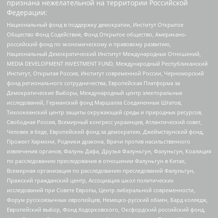
признана нежелательной на территории Российской
Федерации:
Национальный фонд в поддержку демократии, Институт Открытое
Общество Фонд Содействия, Фонд Открытое общество, Американо-
российский фонд по экономическому и правовому развитию,
Национальный Демократический Институт Международных Отношений,
MEDIA DEVELOPMENT INVESTMENT FUND, Международный Республиканский
Институт, Открытая Россия, Институт современной России, Черноморский
фонд регионального сотрудничества, Европейская Платформа за
Демократические Выборы, Международный центр электоральных
исследований, Германский фонд Маршалла Соединенных Штатов,
Тихоокеанский центр защиты окружающей среды и природных ресурсов,
Свободная Россия, Всемирный конгресс украинцев, Атлантический совет,
Человек в беде, Европейский фонд за демократию, Джеймстаунский фонд,
Прожект Хармони, Родники дракона, Врачи против насильственного
извлечения органов, Фалунь Дафа, Друзья Фалуньгун, Фалуньгун, Коалиция
по расследованию преследования в отношении Фалуньгун в Китае,
Всемирная организация по расследованию преследований Фалуньгун,
Пражский гражданский центр, Ассоциация школ политических
исследований при Совете Европы, Центр либеральной современности,
Форум русскоязычных европейцев, Немецко-русский обмен, Бард колледж,
Европейский выбор, Фонд Ходорковского, Оксфордский российский фонд,