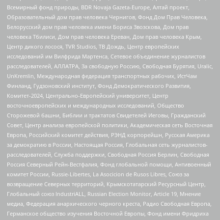
Всемирный фонд природы, BDR Novaja Gazeta-Europe, Алтай проект,
Образовательный дом прав человека Чернигов, Фонд Дом Прав Человека,
Белорусский дом прав человека имени Бориса Звозскова, Дом прав
человека Тбилиси, Дом прав человека Ереван, Дом прав человека Крым,
Центр дикого лосося, TVR Studios, ТВ Дождь, Центр европейских
исследований им Вилфрида Мартенса, Сетевое объединение журналистов
расследователей, АЛЛАТРА, За свободную Россию, Свободная Бурятия, Uralic,
UnKremlin, Международная федерация транспортных рабочих, ИстЧам
Финланд, Гудзоновский институт, Фонд Демократического Развития,
Комитет-2024, Центрально-Европейский университет, Центр
восточноевропейских и международных исследований, Общество
Сторожевой башни, Библии и трактатов Свидетелей Иеговы, Гражданский
Совет, Центр анализа европейской политики, Академическая сеть Восточная
Европа, Российский комитет действия, РЭНД корпорейшн, Русская Америка
за демократию в России, Настоящая Россия, Глобальная сеть журналистов-
расследователей, Служба поддержки, Свободная Россия Берлин, Свободная
Россия Северный Рейн-Вестфалия, Фонд глобальной помощи, Антивоенный
комитет России, Russie-Libertes, La Asocicion de Rusos Libres, Союз за
возвращение Северных территорий, Крымскотатарский Ресурсный Центр,
Глобальный союз IndustriALL, Russian Election Monitor, Article 19, Мнение
медиа, Федерация анархического черного креста, Радио Свободная Европа,
Германское общество изучения Восточной Европы, Фонд имени Фридриха