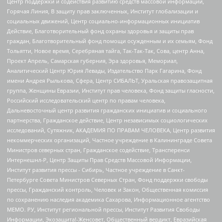
Центр поддержки и содействия развитию средств массовой информации,
Горячая Линия, В защиту прав заключенных, Институт глобализации и
социальных движений, Центр социально-информационных инициатив
Действие, Благотворительный фонд охраны здоровья и защиты прав
граждан, Благотворительный фонд помощи осужденным и их семьям, Фонд
Тольятти, Новое время, Серебряная тайга, Так-Так-Так, Сова, центр Анна,
Проект Апрель, Самарская губерния, Эра здоровья, Мемориал,
Аналитический Центр Юрия Левады, Издательство Парк Гагарина, Фонд
имени Андрея Рылькова, Сфера, Центр СИБАЛЬТ, Уральская правозащитная
группа, Женщины Евразии, Институт прав человека, Фонд защиты гласности,
Российский исследовательский центр по правам человека,
Дальневосточный центр развития гражданских инициатив и социального
партнерства, Гражданское действие, Центр независимых социологических
исследований, Сутяжник, АКАДЕМИЯ ПО ПРАВАМ ЧЕЛОВЕКА, Центр развития
некоммерческих организаций, Частное учреждение в Калининграде Совета
Министров северных стран, Гражданское содействие, Трансперенси
Интернешнл-Р, Центр Защиты Прав Средств Массовой Информации,
Институт развития прессы - Сибирь, Частное учреждение в Санкт-
Петербурге Совета Министров Северных Стран, Фонд поддержки свободы
прессы, Гражданский контроль, Человек и Закон, Общественная комиссия
по сохранению наследия академика Сахарова, Информационное агентство
МЕМО. РУ, Институт региональной прессы, Институт Развития Свободы
Информации, Экозащита!-Женсовет, Общественный вердикт, Евразийская