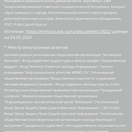
Молодежное Демократическое Движение Весна, Верховный Совет
Татарской Автономной Советской Социалистической Республики, Конгресс
ойрат-калмыцкого народа, Исполнительный комитет совета народных
депутатов Красноярского края, Этническое национальное объединение,
ЛГБТ, Я.МЫ Сергей Фургал
Источник:
https://minjust.gov.ru/ru/documents/7822/
данные
на
03.05.2024
* Реестр иностранных агентов:
Калининградская региональная общественная организация "Экозащита!-Женсовет", Фонд содействия защите прав и свобод граждан "Общественный вердикт", Фонд "Институт Развития Свободы Информации", Частное учреждение "Информационное агентство МЕМО. РУ", Региональная общественная организация "Общественная комиссия по сохранению наследия академика Сахарова", Фонд поддержки свободы прессы, Санкт-Петербургская общественная правозащитная организация "Гражданский контроль", Межрегиональная общественная организация "Информационно-просветительский центр "Мемориал", Региональный Фонд "Центр Защиты Прав Средств Массовой Информации", с 05.12.2023 Фонд "Центр Защиты Прав Средств массовой информации", Региональная общественная благотворительная организация помощи беженцам и мигрантам "Гражданское содействие", Негосударственное образовательное учреждение дополнительного профессионального образования (повышение квалификации) специалистов "АКАДЕМИЯ ПО ПРАВАМ ЧЕЛОВЕКА", Свердловская региональная общественная организация "Сутяжник", Автономная некоммерческая организация "Центр независимых социологических исследований", Союз общественных объединений "Российский исследовательский центр по правам человека", Региональное общественное учреждение научно-информационный центр "МЕМОРИАЛ", Некоммерческая организация "Фонд защиты гласности", Автономная некоммерческая организация "Институт прав человека", Городская общественная организация "Екатеринбургское общество "МЕМОРИАЛ", Городская общественная организация "Рязанское историко-просветительское и правозащитное общество "Мемориал" (Рязанский Мемориал), Челябинский региональный орган общественной самодеятельности – женское общественное объединение "Женщины Евразии", Челябинский региональный орган общественной самодеятельности "Уральская правозащитная группа", Фонд содействия защите здоровья и социальной справедливости имени Андрея Рылькова, Автономная Некоммерческая Организация "Аналитический Центр Юрия Левады", Автономная некоммерческая организация социальной поддержки населения "Проект Апрель", Региональная общественная организация помощи женщинам и детям, находящимся в кризисной ситуации "Информационно-методический центр "Анна", Фонд содействия развитию массовых коммуникаций и правовому просвещению "Так-так-Так", Фонд содействия устойчивому развитию "Серебряная тайга", Свердловский региональный общественный фонд социальных проектов "Новое время", "Idel.Реалии", Кавказ.Реалии, Крым.Реалии, Телеканал Настоящее Время, Татаро-башкирская служба Радио Свобода (Azatliq Radiosi), Радио Свободная Европа/Радио Свобода (PCE/PC), "Сибирь.Реалии", "Фактограф", Благотворительный фонд помощи осужденным и их семьям, Автономная некоммерческая организация "Институт глобализации и социальных движений", Фонд "В защиту прав заключенных", Частное учреждение "Центр поддержки и содействия развитию средств массовой информации", Пензенский региональный общественный благотворительный фонд "Гражданский союз", "Север.Реалии", Некоммерческая организация Фонд "Правовая инициатива", Общество с ограниченной ответственностью "Радио Свободная Европа/Радио Свобода", Чешское информационное агентство "MEDIUM-ORIENT", Красноярская региональная общественная организация "Мы против СПИДа", Камалягин Денис Николаевич, Маркелов Сергей Евгеньевич, Пономарев Лев Александрович, Савицкая Людмила Алексеевна, Автономная некоммерческая организация "Центр по работе с проблемой насилия "НАСИЛИЮ.НЕТ", Межрегиональный профессиональный союз работников здравоохранения "Альянс врачей", Юридическое лицо, зарегистрированное в Латвийской Республике, SIA "Medusa Project" (регистрационный номер 40103797863, дата регистрации 10.06.2014), Некоммерческая организация "Фонд по борьбе с коррупцией", Автономная некоммерческая организация "Институт права и публичной политики", Баданин Роман Сергеевич, Гликин Максим Александрович, Железнова Мария Михайловна, Лукьянова Юлия Сергеевна, Маетная Елизавета Витальевна, Маняхин Петр Борисович, Чуракова Ольга Владимировна, Ярош Юлия Петровна, Юридическое лицо "The Insider SIA", зарегистрированное в Риге, Латвийская Республика (дата регистрации 26.06.2015), являющееся администратором доменного имени интернет-издания "The Insider SIA", https://theins.ru, Постернак Алексей Евгеньевич, Рубин Михаил Аркадьевич, Анин Роман Александрович, Юридическое лицо Istories fonds, зарегистрированное в Латвийской Республике (регистрационный номер 50008295751, дата регистрации 24.02.2020), Великовский Дмитрий Александрович, Долинина Ирина Николаевна, Мароховская Алеся Алексеевна, Шлейнов Роман Юрьевич, Шмагун Олеся Валентиновна, Общество с ограниченной ответственностью "Альтаир 2021", Общество с ограниченной ответственностью "Вега 2021", Общество с ограниченной ответственностью "Главный редактор 2021", Общество с ограниченной ответственностью "Ромашки монолит", Важенков Артем Валерьевич, Ивановская областная общественная организация "Центр гендерных исследований", Гурман Юрий Альбертович, Медиапроект "ОВД-Инфо", Егоров Владимир Владимирович, Жилинский Владимир Александрович, Общество с ограниченной ответственностью "ЗП", Иванова София Юрьевна, Карезина Инна Павловна, Кильтау Екатерина Викторовна, Петров Алексей Викторович, Пискунов Сергей Евгеньевич, Смирнов Сергей Сергеевич, Тихонов Михаил Сергеевич, Общество с ограниченной ответственностью "ЖУРНАЛИСТ-ИНОСТРАННЫЙ АГЕНТ", Арапова Галина Юрьевна, Вольтская Татьяна Анатольевна, Американская компания "Mason G.E.S. Anonymous Foundation" (США), являющаяся владельцем интернет-издания https://mnews.world/, Компания "Stichting Bellingcat", зарегистрированная в Нидерландах (дата регистрации 11.07.2018), Захаров Андрей Вячеславович, Клепиковская Екатерина Дмитриевна, Общество с ограниченной ответственностью "МЕМО", Перл Роман Александрович, Симонов Евгений Алексеевич, Соловьева Елена Анатольевна, Сотников Даниил Владимирович, Сурначева Елизавета Дмитриевна, Автономная некоммерческая организация по защите прав человека и информированию населения "Якутия – Наше Мнение", Общество с ограниченной ответственностью "Москоу диджитал медиа", с 26.01.2023 Общество с ограниченной ответственностью "Чайка Белые сады", Ветошкина Валерия Валерьевна, Заговора Максим Александрович, Межрегиональное общественное движение "Российская ЛГБТ - сеть", Оленичев Максим Владимирович, Павлов Иван Юрьевич, Скворцова Елена Сергеевна, Общество с ограниченной ответственностью "Как бы инагент", Кочетков Игорь Викторович, Общество с ограниченной ответственностью "Честные выборы", Еланчик Олег Александрович, Общество с ограниченной ответственностью "Нобелевский призыв", Гималова Регина Эмилевна, Григорьев Андрей Валерьевич, Григорьева Алина Александровна, Ассоциация по содействию защите прав призывников, альтернативнослужащих и военнослужащих "Правозащитная группа "Гражданин.Армия.Право", Хисамова Регина Фаритовна, Автономная некоммерческая организация по реализации социально-правовых программ "Лилит", Дальневосточное общественное движение "Маяк", Санкт-Петербургская ЛГБТ-инициативная группа "Выход", Инициативная группа ЛГБТ+ "Реверс", Алексеев Андрей Викторович, Бекбулатова Таисия Львовна, Беляев Иван Михайлович, Владыкина Елена Сергеевна, Гельман Марат Александрович, Никульшина Вероника Юрьевна, Толоконникова Надежда Андреевна, Шендерович Виктор Анатольевич, Общество с ограниченной ответственностью "Данное сообщение", Общество с ограниченной ответственностью Издательский дом "Новая глава", Айнбиндер Александра Александровна, Московский комьюнити-центр для ЛГБТ+инициатив, Благотворительный фонд развития филантропии, Deutsche Welle (Германия, Kurt-Schumacher-Strasse 3, 53113 Bonn), Борзунова Мария Михайловна, Воробьев Виктор Викторович, Голубева Анна Львовна, Константинова Алла Михайловна, Малкова Ирина Владимировна, Мурадов Мурад Абдулгалимович, Осетинская Елизавета Николаевна, Понасенков Евгений Николаевич, Ганапольский Матвей Юрьевич, Киселев Евгений Алексеевич, Борухович Ирина Григорьевна, Дремин Иван Тимофеевич, Дубровский Дмитрий Викторович, Красноярская региональная общественная организация поддержки и развития альтернативных образовательных технологий и межкультурных коммуникаций "ИНТЕРРА", Маяковская Екатерина Алексеевна, Фейгин Марк Захарович, Филимонов Андрей Викторович, Дзугкоева Регина Николаевна, Доброхотов Роман Александрович, Дудь Юрий Александрович, Елкин Сергей Владимирович, Кругликов Кирилл Игоревич, Сабунаева Мария Леонидовна, Семенов Алексей Владимирович, Шаинян Карен Багратович, Шульман Екатерина Михайловна, Асафьев Артур Валерьевич, Вахштайн Виктор Семенович, Венедиктов Алексей Алексеевич, Лушникова Екатерина Евгеньевна, Волков Леонид Михайлович, Невзоров Александр Глебович, Пархоменко Сергей Борисович, Сироткин Ярослав Николаевич, Кара-Мурза Владимир Владимирович, Баранова Наталья Владимировна, Гозман Леонид Яковлевич, Кагарлицкий Борис Юльевич, Климарев Михаил Валерьевич, Милов Владимир Станиславович, Автономная некоммерческая организация Краснодарский центр современного искусства "Типография", Моргенштерн Алишер Тагирович, Соболь Любовь Эдуардовна, Общество с ограниченной ответственностью "ЛИЗА НОРМ", Каспаров Гарри Кимович, Ходорковский Михаил Борисович, Общество с ограниченной ответственностью "Апрельские тезисы", Данилович Ирина Брониславовна, Кашин Олег Владимирович, Петров Николай Владимирович, Пивоваров Алексей Владимирович, Соколов Михаил Владимирович, Цветкова Юлия Владимировна, Чичваркин Евгений Александрович, Комитет против пыток/Команда против пыток, Общество с ограниченной ответственностью "Первый научный", Общество с ограниченной ответственностью "Вертолет и ко", Белоцерковская Вероника Борисовна, Кац Максим Евгеньевич, Лазарева Татьяна Юрьевна, Шаведдинов Руслан Табризович, Яшин Илья Валерьевич, Общество с ограниченной ответственностью "Иноагент ААВ", Алешковский Дмитрий Петрович, Альбац Евгения Марковна, Быков Дмитрий Львович, Галямина Юлия Евгеньевна, Лойко Сергей Леонидович, Мартынов Кирилл Константинович, Медведев Сергей Александрович, Крашенинников Федор Геннадиевич, Гордеева Катерина Вл