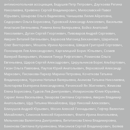
антимонопольная ассоциация, Бедушев Петр Петрович, Дзугкоева Регина
Николаевна, Кривенко Сергей Владимирович, Милославский Павел
Юрьевич, Шнырова Ольга Вадимовна, Чанышева Лилия Айратовна,
Сидорович Ольга Борисовна, Туровский Александр Алексеевич, Васильева
Анастасия Евгеньевна, Ривина Анна Валерьевна, Бойко Анатолий
Николаевич, Дугин Сергей Георгиевич, Пивоваров Андрей Сергеевич,
Аверин Виталий Евгеньевич, Барахоев Магомед Бекханович, Шарипков
Олег Викторович, Мошель Ирина Ароновна, Шведов Григорий Сергеевич,
Пономарев Лев Александрович, Каргалицкий Борис Юльевич, Созаев
Валерий Валерьевич, Исламов Тимур Рифгатович, Романова Ольга
Евгеньевна, Щаров Сергей Алексадрович, Цирульников Борис Альбертович,
Гасан Ольга Павловна, Паутов Юрий Анатольевич, Верховский Александр
Маркович, Пислакова-Паркер Марина Петровна, Кочеткова Татьяна
Владимировна, Чуркина Наталья Валерьевна, Акимова Татьяна Николаевна,
Золотарева Екатерина Александровна, Рачинский Ян Збигневич, Жемкова
Елена Борисовна, Гудков Лев Дмитриевич, Илларионова Юлия Юрьевна,
Саранг Анна Васильевна, Захарова Светлана Сергеевна, Аверин Владимир
Анатольевич, Щур Татьяна Михайловна, Щур Николай Алексеевич,
Блинушов Андрей Юрьевич, Мосин Алексей Геннадьевич, Гефтер Валентин
Михайлович, Симонов Алексей Кириллович, Флиге Ирина Анатольевна,
Мельникова Валентина Дмитриевна, Вититинова Елена Владимировна,
Баженова Светлана Куприяновна, Максимов Сергей Владимирович, Беляев