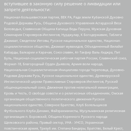
вступившее в законную силу решение о ликвидации или
запрете деятельности:
Национал-большевистская партия, ВЕК РА, Рада земли Кубанской Духовно
Родовой Державы Русь, Община Духовного Управления Асгардской Веси
Беловодья, Славянская Община Капища Веды Перуна, Мужская Духовная
Семинария Староверов-Инглингов, Нурджулар, К Богодержавию, Таблиги
Джамаат, Свидетели Иеговы, Русское национальное единство, Национал-
социалистическое общество, Джамаат мувахидов, Объединенный Вилайат
Кабарды, Балкарии и Карачая, Союз славян, Ат-Такфир Валь-Хиджра, Пит
Буль, Национал-социалистическая рабочая партия России, Славянский союз,
Формат-18, Благородный Орден Дьявола, Армия воли народа,
Национальная Социалистическая Инициатива города Череповца, Духовно-
Родовая Держава Русь, Русское национальное единство, Древнерусской
Инглистической церкви Православных Староверов-Инглингов, Русский
общенациональный союз, Движение против нелегальной иммиграции,
Кровь и Честь, О свободе совести и о религиозных объединениях, Омская
организация общественного политического движения Русское
национальное единство, Северное Братство, Клуб Болельщиков
Футбольного Клуба Динамо, Файзрахманисты, Мусульманская религиозная
организация п. Боровский, Община Коренного Русского народа
Щелковского района, Правый сектор, УНА - УНСО, Украинская
повстанческая армия, Тризуб им. Степана Бандеры, Братство, Белый Крест,