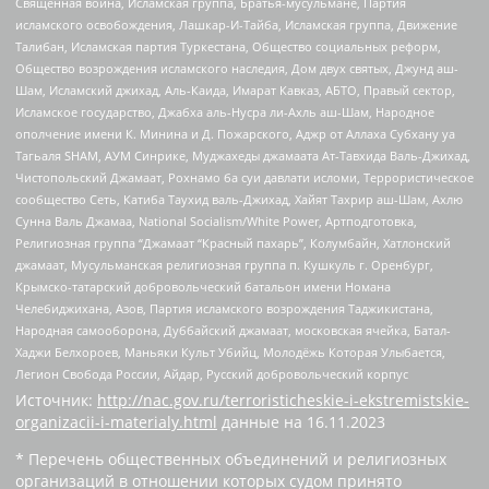
Священная война, Исламская группа, Братья-мусульмане, Партия
исламского освобождения, Лашкар-И-Тайба, Исламская группа, Движение
Талибан, Исламская партия Туркестана, Общество социальных реформ,
Общество возрождения исламского наследия, Дом двух святых, Джунд аш-
Шам, Исламский джихад, Аль-Каида, Имарат Кавказ, АБТО, Правый сектор,
Исламское государство, Джабха аль-Нусра ли-Ахль аш-Шам, Народное
ополчение имени К. Минина и Д. Пожарского, Аджр от Аллаха Субхану уа
Тагьаля SHAM, АУМ Синрике, Муджахеды джамаата Ат-Тавхида Валь-Джихад,
Чистопольский Джамаат, Рохнамо ба суи давлати исломи, Террористическое
сообщество Сеть, Катиба Таухид валь-Джихад, Хайят Тахрир аш-Шам, Ахлю
Сунна Валь Джамаа, National Socialism/White Power, Артподготовка,
Религиозная группа “Джамаат “Красный пахарь”, Колумбайн, Хатлонский
джамаат, Мусульманская религиозная группа п. Кушкуль г. Оренбург,
Крымско-татарский добровольческий батальон имени Номана
Челебиджихана, Азов, Партия исламского возрождения Таджикистана,
Народная самооборона, Дуббайский джамаат, московская ячейка, Батал-
Хаджи Белхороев, Маньяки Культ Убийц, Молодёжь Которая Улыбается,
Легион Свобода России, Айдар, Русский добровольческий корпус
Источник:
http://nac.gov.ru/terroristicheskie-i-ekstremistskie-
organizacii-i-materialy.html
данные на
16.11.2023
* Перечень общественных объединений и религиозных
организаций в отношении которых судом принято