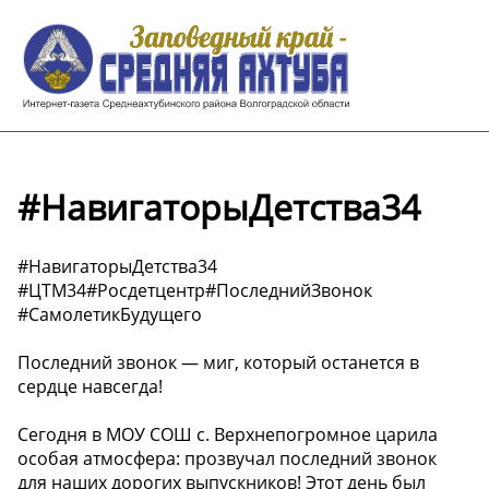
#НавигаторыДетства34
#НавигаторыДетства34
#ЦТМ34#Росдетцентр#ПоследнийЗвонок
#СамолетикБудущего
Последний звонок — миг, который останется в
сердце навсегда!
Сегодня в МОУ СОШ с. Верхнепогромное царила
особая атмосфера: прозвучал последний звонок
для наших дорогих выпускников! Этот день был