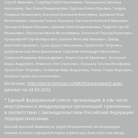
Сергей Иванович, Голубева Елена Николаевна, Ганнушкина Светлана
Алексеевна, Закс Елена Владимировна, Буртина Елена Юрьевна, Гендель
Людмила Залмановна, Кокорина Екатерина Алексеевна, Шуманов Илья
Вячеславович, Арапова Галина Юрьевна, Свечников Анатолий Мариевич,
Прохоров Вадим Юрьевич, Шахова Елена Владимировна, Подузов Сергей
Васильевич, Протасова Ирина Вячеславовна, Литинский Леонид Борисович,
Лукашевский Сергей Маркович, Бахмин Вячеслав Иванович, Шабад
Анатолий Ефимович, Сухих Дарья Николаевна, Орлов Олег Петрович,
Добровольская Анна Дмитриевна, Королева Александра Евгеньевна,
Смирнов Владимир Александрович, Вицин Сергей Ефимович, Золотухин
Борис Андреевич, Левинсон Лев Семенович, Локшина Татьяна Иосифовна,
Орлов Олег Петрович, Полякова Мара Федоровна, Резник Генри Маркович,
Захаров Герман Константинович
Источник:
http://unro.minjust.ru/NKOForeignAgent.aspx
данные на
24.03.2022
* Единый федеральный список организаций, в том числе
иностранных и международных организаций, признанных
в соответствии с законодательством Российской Федерации
террористическими:
Высший военный Маджлисуль Шура Объединенных сил моджахедов
Кавказа, Конгресс народов Ичкерии и Дагестана, База, Асбат аль-Ансар,