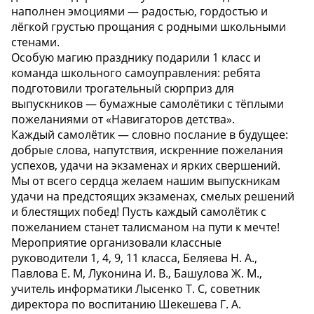
наполнен эмоциями — радостью, гордостью и
лёгкой грустью прощания с родными школьными
стенами.
Особую магию празднику подарили 1 класс и
команда школьного самоуправления: ребята
подготовили трогательный сюрприз для
выпускников — бумажные самолётики с тёплыми
пожеланиями от «Навигаторов детства».
Каждый самолётик — словно послание в будущее:
добрые слова, напутствия, искренние пожелания
успехов, удачи на экзаменах и ярких свершений.
Мы от всего сердца желаем нашим выпускникам
удачи на предстоящих экзаменах, смелых решений
и блестящих побед! Пусть каждый самолётик с
пожеланием станет талисманом на пути к мечте! ️
Мероприятие организовали классные
руководители 1, 4, 9, 11 класса, Беляева Н. А.,
Павлова Е. М, Луконина И. В., Башулова Ж. М.,
учитель информатики Лысенко Т. С, советник
директора по воспитанию Шекешева Г. А.