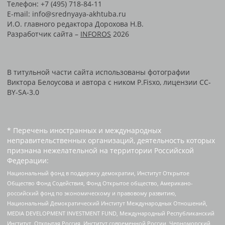
Телефон: +7 (495) 718-84-11
E-mail: info@srednyaya-akhtuba.ru
И.О. главного редактора Дорохова Н.В.
Разработчик сайта –
INFOROS
2026
В титульной части сайта использованы фотографии
Виктора Белоусова и автора с ником P.Fisxo, лицензии CC-
BY-SA-3.0
* Перечень иностранных и международных
неправительственных организаций, деятельность которых
признана нежелательной на территории Российской
Федерации:
Национальный фонд в поддержку демократии, Институт Открытое
Общество Фонд Содействия, Фонд Открытое общество, Американо-
российский фонд по экономическому и правовому развитию,
Национальный Демократический Институт Международных Отношений,
MEDIA DEVELOPMENT INVESTMENT FUND, Международный Республиканский
Институт, Открытая Россия, Институт современной России, Черноморский