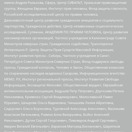
имени Андрея Рылькова, Сфера, Центр СИБАЛЬТ, Уральская правозащитная
группа, Женщины Евразии, Институт прав человека, Фонд защиты гласности,
Российский исследовательский центр по правам человека,
Дальневосточный центр развития гражданских инициатив и социального
партнерства, Гражданское действие, Центр независимых социологических
исследований, Сутяжник, АКАДЕМИЯ ПО ПРАВАМ ЧЕЛОВЕКА, Центр развития
некоммерческих организаций, Частное учреждение в Калининграде Совета
Министров северных стран, Гражданское содействие, Трансперенси
Интернешнл-Р, Центр Защиты Прав Средств Массовой Информации,
Институт развития прессы - Сибирь, Частное учреждение в Санкт-
Петербурге Совета Министров Северных Стран, Фонд поддержки свободы
прессы, Гражданский контроль, Человек и Закон, Общественная комиссия
по сохранению наследия академика Сахарова, Информационное агентство
МЕМО. РУ, Институт региональной прессы, Институт Развития Свободы
Информации, Экозащита!-Женсовет, Общественный вердикт, Евразийская
антимонопольная ассоциация, Бедушев Петр Петрович, Дзугкоева Регина
Николаевна, Кривенко Сергей Владимирович, Милославский Павел
Юрьевич, Шнырова Ольга Вадимовна, Чанышева Лилия Айратовна,
Сидорович Ольга Борисовна, Туровский Александр Алексеевич, Васильева
Анастасия Евгеньевна, Ривина Анна Валерьевна, Бойко Анатолий
Николаевич, Дугин Сергей Георгиевич, Пивоваров Андрей Сергеевич,
Аверин Виталий Евгеньевич, Барахоев Магомед Бекханович, Шарипков