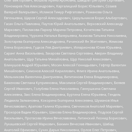
Олег Викторович, Мошель Ирина Ароновна, Шведов Григорий Сергеевич,
Пономарев Лев Александрович, Каргалицкий Борис Юльевич, Созаев
Валерий Валерьевич, Исламов Тимур Рифгатович, Романова Ольга
Евгеньевна, Щаров Сергей Алексадрович, Цирульников Борис Альбертович,
Гасан Ольга Павловна, Паутов Юрий Анатольевич, Верховский Александр
Маркович, Пислакова-Паркер Марина Петровна, Кочеткова Татьяна
Владимировна, Чуркина Наталья Валерьевна, Акимова Татьяна Николаевна,
Золотарева Екатерина Александровна, Рачинский Ян Збигневич, Жемкова
Елена Борисовна, Гудков Лев Дмитриевич, Илларионова Юлия Юрьевна,
Саранг Анна Васильевна, Захарова Светлана Сергеевна, Аверин Владимир
Анатольевич, Щур Татьяна Михайловна, Щур Николай Алексеевич,
Блинушов Андрей Юрьевич, Мосин Алексей Геннадьевич, Гефтер Валентин
Михайлович, Симонов Алексей Кириллович, Флиге Ирина Анатольевна,
Мельникова Валентина Дмитриевна, Вититинова Елена Владимировна,
Баженова Светлана Куприяновна, Максимов Сергей Владимирович, Беляев
Сергей Иванович, Голубева Елена Николаевна, Ганнушкина Светлана
Алексеевна, Закс Елена Владимировна, Буртина Елена Юрьевна, Гендель
Людмила Залмановна, Кокорина Екатерина Алексеевна, Шуманов Илья
Вячеславович, Арапова Галина Юрьевна, Свечников Анатолий Мариевич,
Прохоров Вадим Юрьевич, Шахова Елена Владимировна, Подузов Сергей
Васильевич, Протасова Ирина Вячеславовна, Литинский Леонид Борисович,
Лукашевский Сергей Маркович, Бахмин Вячеслав Иванович, Шабад
Анатолий Ефимович, Сухих Дарья Николаевна, Орлов Олег Петрович,