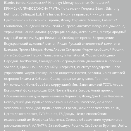
IStories fonds, Королевский Институт Международных Отношений,
КРИМСЬКА ПРАВОЗАХИСНА ГРУПА, Фонд имени Генриха Бёлля, Stichting
Bellingcat, Bellingcat Ltd, The Insider, Институт правовой инициативы
Центральной и Восточной Европы, Фонд Открытой Эстонии, Calvert 22
Foundation, Канадский украинский конгресс, Институт Макдональда-Лорье,
Украинская национальная федерация Канады, Декабристы, Международный
научный центр им Вудро Вильсона, Свободная пресса, Возрождение,
Всеукраинский духовный центр , Риддл, Русский антивоенный комитет в
Швеции, Проект Медуза, Фонд Андрея Сахарова, Форум свободной России,
Лига Свободных Наций, Transparеncy International, Форум Свободных
Народов ПостРоссии, Солидарность с гражданским движением в России –
Solidarus, КрымSOS, Свободный университет, Институт государственного
управления, Форум гражданского общества Россия, Беллона, Союз жителей
островов Тисима и Хабомаи, Съезд народных депутатов, Гринпис
Интернешнл, Фонд борьбы с коррупцией Инк, Завет церквей TCCN, Агора,
Всемирный фонд природы, BDR Novaja Gazeta-Europe, Алтай проект,
Образовательный дом прав человека Чернигов, Фонд Дом Прав Человека,
Белорусский дом прав человека имени Бориса Звозскова, Дом прав
человека Тбилиси, Дом прав человека Ереван, Дом прав человека Крым,
Центр дикого лосося, TVR Studios, ТВ Дождь, Центр европейских
исследований им Вилфрида Мартенса, Сетевое объединение журналистов
расследователей, АЛЛАТРА, За свободную Россию, Свободная Бурятия, Uralic,