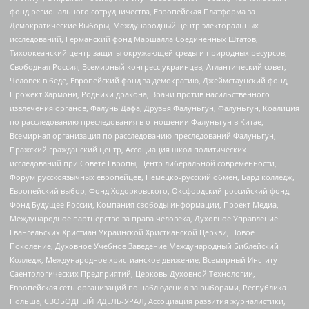
фонд регионального сотрудничества, Европейская Платформа за
Демократические Выборы, Международный центр электоральных
исследований, Германский фонд Маршалла Соединенных Штатов,
Тихоокеанский центр защиты окружающей среды и природных ресурсов,
Свободная Россия, Всемирный конгресс украинцев, Атлантический совет,
Человек в беде, Европейский фонд за демократию, Джеймстаунский фонд,
Прожект Хармони, Родники дракона, Врачи против насильственного
извлечения органов, Фалунь Дафа, Друзья Фалуньгун, Фалуньгун, Коалиция
по расследованию преследования в отношении Фалуньгун в Китае,
Всемирная организация по расследованию преследований Фалуньгун,
Пражский гражданский центр, Ассоциация школ политических
исследований при Совете Европы, Центр либеральной современности,
Форум русскоязычных европейцев, Немецко-русский обмен, Бард колледж,
Европейский выбор, Фонд Ходорковского, Оксфордский российский фонд,
Фонд Будущее России, Компания свободы информации, Проект Медиа,
Международное партнерство за права человека, Духовное Управление
Евангельских Христиан Украинской Христианской Церкви, Новое
Поколение, Духовное Учебное Заведение Международный Библейский
Колледж, Международное христианское движение, Всемирный Институт
Саентологических Предприятий, Церковь Духовной Технологии,
Европейская сеть организаций по наблюдению за выборами, Республика
Польша, СВОБОДНЫЙ ИДЕЛЬ-УРАЛ, Ассоциация развития журналистики,