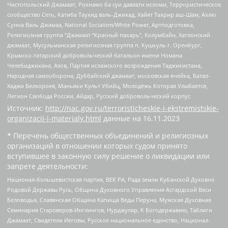
Чистопольский Джамаат, Рохнамо ба суи давлати исломи, Террористическое
сообщество Сеть, Катиба Таухид валь-Джихад, Хайят Тахрир аш-Шам, Ахлю
Сунна Валь Джамаа, National Socialism/White Power, Артподготовка,
Религиозная группа “Джамаат “Красный пахарь”, Колумбайн, Хатлонский
джамаат, Мусульманская религиозная группа п. Кушкуль г. Оренбург,
Крымско-татарский добровольческий батальон имени Номана
Челебиджихана, Азов, Партия исламского возрождения Таджикистана,
Народная самооборона, Дуббайский джамаат, московская ячейка, Батал-
Хаджи Белхороев, Маньяки Культ Убийц, Молодёжь Которая Улыбается,
Легион Свобода России, Айдар, Русский добровольческий корпус
Источник:
http://nac.gov.ru/terroristicheskie-i-ekstremistskie-
organizacii-i-materialy.html
данные на
16.11.2023
* Перечень общественных объединений и религиозных
организаций в отношении которых судом принято
вступившее в законную силу решение о ликвидации или
запрете деятельности:
Национал-большевистская партия, ВЕК РА, Рада земли Кубанской Духовно
Родовой Державы Русь, Община Духовного Управления Асгардской Веси
Беловодья, Славянская Община Капища Веды Перуна, Мужская Духовная
Семинария Староверов-Инглингов, Нурджулар, К Богодержавию, Таблиги
Джамаат, Свидетели Иеговы, Русское национальное единство, Национал-