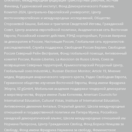
UnKremlin, Международная федерация транспортных рабочих, ИстЧам
Финланд, Гудзоновский институт, Фонд Демократического Развития,
Комитет-2024, Центрально-Европейский университет, Центр
восточноевропейских и международных исследований, Общество
Сторожевой башни, Библии и трактатов Свидетелей Иеговы, Гражданский
Совет, Центр анализа европейской политики, Академическая сеть Восточная
Европа, Российский комитет действия, РЭНД корпорейшн, Русская Америка
за демократию в России, Настоящая Россия, Глобальная сеть журналистов-
расследователей, Служба поддержки, Свободная Россия Берлин, Свободная
Россия Северный Рейн-Вестфалия, Фонд глобальной помощи, Антивоенный
комитет России, Russie-Libertes, La Asocicion de Rusos Libres, Союз за
возвращение Северных территорий, Крымскотатарский Ресурсный Центр,
Глобальный союз IndustriALL, Russian Election Monitor, Article 19, Мнение
медиа, Федерация анархического черного креста, Радио Свободная Европа,
Германское общество изучения Восточной Европы, Фонд имени Фридриха
Эберта, XZ gGmbH, Мобильная академия поддержки гендерной демократии
и миротворчества, Форум имени Льва Копелева, American Councils for
International Education, Cultural Vistas, Institute of International Education,
Антивоенное движение Антальи, Открытый диалог, Школа международных
отношений и государственной политики им Питера Мунка, Российско-
канадский демократический альянс, Школа международных отношений им
Нормана Патерсона, Центр Гражданских Свобод, Фонд Бориса Немцова за
Свободу, Фонд имени Фридриха Науманна за свободу, Феминистское