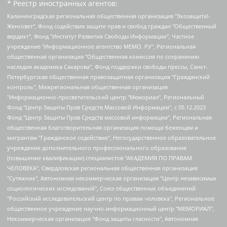
* Реестр иностранных агентов:
Калининградская региональная общественная организация "Экозащита!-Женсовет", Фонд содействия защите прав и свобод граждан "Общественный вердикт", Фонд "Институт Развития Свободы Информации", Частное учреждение "Информационное агентство МЕМО. РУ", Региональная общественная организация "Общественная комиссия по сохранению наследия академика Сахарова", Фонд поддержки свободы прессы, Санкт-Петербургская общественная правозащитная организация "Гражданский контроль", Межрегиональная общественная организация "Информационно-просветительский центр "Мемориал", Региональный Фонд "Центр Защиты Прав Средств Массовой Информации", с 05.12.2023 Фонд "Центр Защиты Прав Средств массовой информации", Региональная общественная благотворительная организация помощи беженцам и мигрантам "Гражданское содействие", Негосударственное образовательное учреждение дополнительного профессионального образования (повышение квалификации) специалистов "АКАДЕМИЯ ПО ПРАВАМ ЧЕЛОВЕКА", Свердловская региональная общественная организация "Сутяжник", Автономная некоммерческая организация "Центр независимых социологических исследований", Союз общественных объединений "Российский исследовательский центр по правам человека", Региональное общественное учреждение научно-информационный центр "МЕМОРИАЛ", Некоммерческая организация "Фонд защиты гласности", Автономная некоммерческая организация "Институт прав человека", Городская общественная организация "Екатеринбургское общество "МЕМОРИАЛ", Городская общественная организация "Рязанское историко-просветительское и правозащитное общество "Мемориал" (Рязанский Мемориал), Челябинский региональный орган общественной самодеятельности – женское общественное объединение "Женщины Евразии", Челябинский региональный орган общественной самодеятельности "Уральская правозащитная группа", Фонд содействия защите здоровья и социальной справедливости имени Андрея Рылькова, Автономная Некоммерческая Организация "Аналитический Центр Юрия Левады", Автономная некоммерческая организация социальной поддержки населения "Проект Апрель", Региональная общественная организация помощи женщинам и детям, находящимся в кризисной ситуации "Информационно-методический центр "Анна", Фонд содействия развитию массовых коммуникаций и правовому просвещению "Так-так-Так", Фонд содействия устойчивому развитию "Серебряная тайга", Свердловский региональный общественный фонд социальных проектов "Новое время", "Idel.Реалии", Кавказ.Реалии, Крым.Реалии, Телеканал Настоящее Время, Татаро-башкирская служба Радио Свобода (Azatliq Radiosi), Радио Свободная Европа/Радио Свобода (PCE/PC), "Сибирь.Реалии", "Фактограф", Благотворительный фонд помощи осужденным и их семьям, Автономная некоммерческая организация "Институт глобализации и социальных движений", Фонд "В защиту прав заключенных", Частное учреждение "Центр поддержки и содействия развитию средств массовой информации", Пензенский региональный общественный благотворительный фонд "Гражданский союз", "Север.Реалии", Некоммерческая организация Фонд "Правовая инициатива", Общество с ограниченной ответственностью "Радио Свободная Европа/Радио Свобода", Чешское информационное агентство "MEDIUM-ORIENT", Красноярская региональная общественная организация "Мы против СПИДа", Камалягин Денис Николаевич, Маркелов Сергей Евгеньевич, Пономарев Лев Александрович, Савицкая Людмила Алексеевна, Автономная некоммерческая организация "Центр по работе с проблемой насилия "НАСИЛИЮ.НЕТ", Межрегиональный профессиональный союз работников здравоохранения "Альянс врачей", Юридическое лицо, зарегистрированное в Латвийской Республике, SIA "Medusa Project" (регистрационный номер 40103797863, дата регистрации 10.06.2014), Некоммерческая организация "Фонд по борьбе с коррупцией", Автономная некоммерческая организация "Институт права и публичной политики", Баданин Роман Сергеевич, Гликин Максим Александрович, Железнова Мария Михайловна, Лукьянова Юлия Сергеевна, Маетная Елизавета Витальевна, Маняхин Петр Борисович, Чуракова Ольга Владимировна, Ярош Юлия Петровна, Юридическое лицо "The Insider SIA", зарегистрированное в Риге, Латвийская Республика (дата регистрации 26.06.2015), являющееся администратором доменного имени интернет-издания "The Insider SIA", https://theins.ru, Постернак Алексей Евгеньевич, Рубин Михаил Аркадьевич, Анин Роман Александрович, Юридическое лицо Istories fonds, зарегистрированное в Латвийской Республике (регистрационный номер 50008295751, дата регистрации 24.02.2020), Великовский Дмитрий Александрович, Долинина Ирина Николаевна, Мароховская Алеся Алексеевна, Шлейнов Роман Юрьевич, Шмагун Олеся Валентиновна, Общество с ограниченной ответственностью "Альтаир 2021", Общество с ограниченной ответственностью "Вега 2021", Общество с ограниченной ответственностью "Главный редактор 2021", Общество с ограниченной ответственностью "Ромашки монолит", Важенков Артем Валерьевич, Ивановская областная общественная организация "Центр гендерных исследований", Гурман Юрий Альбертович, Медиапроект "ОВД-Инфо", Егоров Владимир Владимирович, Жилинский Владимир Александрович, Общество с ограниченной ответственностью "ЗП", Иванова София Юрьевна, Карезина Инна Павловна, Кильтау Екатерина Викторовна, Петров Алексей Викторович, Пискунов Сергей Евгеньевич, Смирнов Сергей Сергеевич, Тихонов Михаил Сергеевич, Общество с ограниченной ответственностью "ЖУРНАЛИСТ-ИНОСТРАННЫЙ АГЕНТ", Арапова Галина Юрьевна, Вольтская Татьяна Анатольевна, Американская компания "Mason G.E.S. Anonymous Foundation" (США), являющаяся владельцем интернет-издания https://mnews.world/, Компания "Stichting Bellingcat", зарегистрированная в Нидерландах (дата регистрации 11.07.2018), Захаров Андрей Вячеславович, Клепиковская Екатерина Дмитриевна, Общество с ограниченной ответственностью "МЕМО", Перл Роман Александрович, Симонов Евгений Алексеевич, Соловьева Елена Анатольевна, Сотников Даниил Владимирович, Сурначева Елизавета Дмитриевна, Автономная некоммерческая организация по защите прав человека и информированию населения "Якутия – Наше Мнение", Общество с ограниченной ответственностью "Москоу диджитал медиа", с 26.01.2023 Общество с ограниченной ответственностью "Чайка Белые сады", Ветошкина Валерия Валерьевна, Заговора Максим Александрович, Межрегиональное общественное движение "Российская ЛГБТ - сеть", Оленичев Максим Владимирович, Павлов Иван Юрьевич, Скворцова Елена Сергеевна, Общество с ограниченной ответственностью "Как бы инагент", Кочетков Игорь Викторович, Общество с ограниченной ответственностью "Честные выборы", Еланчик Олег Александрович, Общество с ограниченной ответственностью "Нобелевский призыв", Гималова Регина Эмилевна, Григорьев Андрей Валерьевич, Григорьева Алина Александровна, Ассоциация по содействию защите прав призывников, альтернативнослужащих и военнослужащих "Правозащитная группа "Гражданин.Армия.Право", Хисамова Регина Фаритовна, Автономная некоммерческая организация по реализации социально-правовых программ "Лилит", Дальневосточное общественное движение "Маяк", Санкт-Петербургская ЛГБТ-инициативная группа "Выход", Инициативная группа ЛГБТ+ "Реверс", Алексеев Андрей Викторович, Бекбулатова Таисия Львовна, Беляев Иван Михайлович, Владыкина Елена Сергеевна, Гельман Марат Александрович, Никульшина Вероника Юрьевна, Толоконникова Надежда Андреевна, Шендерович Виктор Анатольевич, Общество с ограниченной ответственностью "Данное сообщение", Общество с ограниченной ответственностью Издательский дом "Новая глава", Айнбиндер Александра Александровна, Московский комьюнити-центр для ЛГБТ+инициатив, Благотворительный фонд развития филантропии, Deutsche Welle (Германия, Kurt-Schumacher-Strasse 3, 53113 Bonn), Борзунова Мария Михайловна, Воробьев Виктор Викторович, Голубева Анна Львовна, Константинова Алла Михайловна, Малкова Ирина Владимировна, Мурадов Мурад Абдулгалимович, Осетинская Елизавета Николаевна, Понасенков Евгений Николаевич, Ганапольский Матвей Юрьевич, Киселев Евгений Алексеевич, Борухович Ирина Григорьевна, Дремин Иван Тимофеевич, Дубровский Дмитрий Викторович, Красноярская региональная общественная организация поддержки и развития альтернативных образовательных технологий и межкультурных коммуникаций "ИНТЕРРА", Маяковская Екатерина Алексеевна, Фейгин Марк Захарович, Филимонов Андрей Викторович, Дзугкоева Регина Николаевна, Доброхотов Роман Александрович, Дудь Юрий Александрович, Елкин Сергей Владимирович, Кругликов Кирилл Игоревич, Сабунаева Мария Леонидовна, Семенов Алексей Владимирович, Шаинян Карен Багратович, Шульман Екатерина Михайловна, Асафьев Артур Валерьевич, Вахштайн Виктор Семенович, Венедиктов Алексей Алексеевич, Лушникова Екатерина Евгеньевна, Волков Леонид Михайлович, Невзоров Александр Глебович, Пархоменко Сергей Борисович, Сироткин Ярослав Николаевич, Кара-Мурза Владимир Владимирович, Баранова Наталья Владимировна, Гозман Леонид Яковлевич, Кагарлицкий Борис Юльевич, Климарев Михаил Валерьевич, Милов Владимир Станиславович, Автономная некоммерческая организация Краснодарский центр современного искусства "Типография", Моргенштерн Алишер Тагирович, Соболь Любовь Эдуардовна, Общество с ограниченной ответственностью "ЛИЗА НОРМ", Каспаров Гарри Кимович, Ходорковский Михаил Борисович, Общество с ограниченной ответственностью "Апрельские тезисы", Данилович Ирина Брониславовна, Кашин Олег Владимирович, Петров Николай Владимирович, Пивоваров Алексей Владимирович, Соколов Михаил Владимирович, Цветкова Юлия Владимировна, Чичваркин Евгений Александрович, Комитет против пыток/Команда против пыток, Общество с ограниченной ответственностью "Первый научный", Общество с ограниченной ответственностью "Вертолет и ко", Белоцерковская Вероника Борисовна, Кац Максим Евгеньевич, Лазарева Татьяна Юрьевна, Шаведдинов Руслан Табризович, Яшин Илья Валерьевич, Общество с ограниченной ответственностью "Иноагент ААВ", Алешковский Дмитрий Петрович, Альбац Евгения Марковна, Быков Дмитрий Львович, Галямина Юлия Евгеньевна, Лойко Сергей Леонидович, Мартынов Кирилл Константинович, Медведев Сергей Александрович, Крашенинников Федор Геннадиевич, Гордеева Катерина Вл