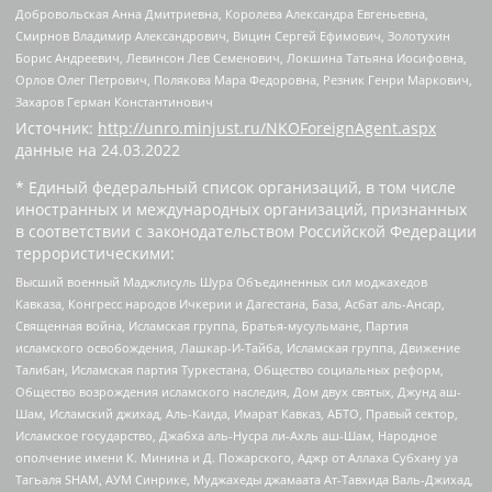
Добровольская Анна Дмитриевна, Королева Александра Евгеньевна,
Смирнов Владимир Александрович, Вицин Сергей Ефимович, Золотухин
Борис Андреевич, Левинсон Лев Семенович, Локшина Татьяна Иосифовна,
Орлов Олег Петрович, Полякова Мара Федоровна, Резник Генри Маркович,
Захаров Герман Константинович
Источник:
http://unro.minjust.ru/NKOForeignAgent.aspx
данные на
24.03.2022
* Единый федеральный список организаций, в том числе
иностранных и международных организаций, признанных
в соответствии с законодательством Российской Федерации
террористическими:
Высший военный Маджлисуль Шура Объединенных сил моджахедов
Кавказа, Конгресс народов Ичкерии и Дагестана, База, Асбат аль-Ансар,
Священная война, Исламская группа, Братья-мусульмане, Партия
исламского освобождения, Лашкар-И-Тайба, Исламская группа, Движение
Талибан, Исламская партия Туркестана, Общество социальных реформ,
Общество возрождения исламского наследия, Дом двух святых, Джунд аш-
Шам, Исламский джихад, Аль-Каида, Имарат Кавказ, АБТО, Правый сектор,
Исламское государство, Джабха аль-Нусра ли-Ахль аш-Шам, Народное
ополчение имени К. Минина и Д. Пожарского, Аджр от Аллаха Субхану уа
Тагьаля SHAM, АУМ Синрике, Муджахеды джамаата Ат-Тавхида Валь-Джихад,