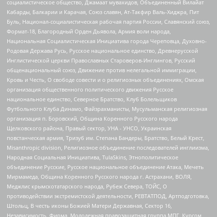
социалистическое общество, Джамаат мувахидов, Объединенный Вилайат
Кабарды, Балкарии и Карачая, Союз славян, Ат-Такфир Валь-Хиджра, Пит
Буль, Национал-социалистическая рабочая партия России, Славянский союз,
Формат-18, Благородный Орден Дьявола, Армия воли народа,
Национальная Социалистическая Инициатива города Череповца, Духовно-
Родовая Держава Русь, Русское национальное единство, Древнерусской
Инглистической церкви Православных Староверов-Инглингов, Русский
общенациональный союз, Движение против нелегальной иммиграции,
Кровь и Честь, О свободе совести и о религиозных объединениях, Омская
организация общественного политического движения Русское
национальное единство, Северное Братство, Клуб Болельщиков
Футбольного Клуба Динамо, Файзрахманисты, Мусульманская религиозная
организация п. Боровский, Община Коренного Русского народа
Щелковского района, Правый сектор, УНА - УНСО, Украинская
повстанческая армия, Тризуб им. Степана Бандеры, Братство, Белый Крест,
Misanthropic division, Религиозное объединение последователей инглиизма,
Народная Социальная Инициатива, TulaSkins, Этнополитическое
объединение Русские, Русское национальное объединение Атака, Мечеть
Мирмамеда, Община Коренного Русского народа г. Астрахани, ВОЛЯ,
Меджлис крымскотатарского народа, Рубеж Севера, ТОЙС, О
противодействии экстремистской деятельности, РЕВТАТПОД, Артподготовка,
Штольц, В честь иконы Божией Матери Державная, Сектор 16,
Независимость, Фирма, Молодежная правозащитная группа МПГ, Курсом