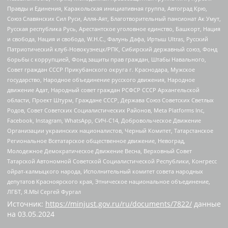
Правды и Единения, Каракольская инициативная группа, Автоград Крю,
Союз Славянских Сил Руси, Алля-Аят, Благотворительный пансионат Ак Умут,
Русская республика Русь, Арестантское уголовное единство, Башкорт, Нация
и свобода, Нация и свобода, W.H.С., Фалунь Дафа, Иртыш Ultras, Русский
Патриотический клуб-Новокузнецк/РПК, Сибирский державный союз, Фонд
борьбы с коррупцией, Фонд защиты прав граждан, Штабы Навального,
Совет граждан СССР Прикубанского округа г. Краснодара, Мужское
государство, Народное объединение русского движения, Народное
движение Адат, Народный совет граждан РСФСР СССР Архангельской
области, Проект Штурм, Граждане СССР, Держава Союз Советских Светлых
Родов, Совет Советских Социалистических Районов, Meta Platforms Inc,
Facebook, Instagram, WhatsApp, СИЧ-С14, Добровольческое Движение
Организации украинских националистов, Черный Комитет, Татарстанское
Региональное Всетатарское общественное движение, Невоград,
Молодежное Демократическое Движение Весна, Верховный Совет
Татарской Автономной Советской Социалистической Республики, Конгресс
ойрат-калмыцкого народа, Исполнительный комитет совета народных
депутатов Красноярского края, Этническое национальное объединение,
ЛГБТ, Я.МЫ Сергей Фургал
Источник:
https://minjust.gov.ru/ru/documents/7822/
данные
на
03.05.2024