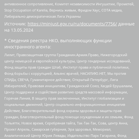
антивоенное сопротивление, Комитет независимости Ингушетии, Прометей,
Stop Occupation of Karelia, Вернись живым, Фридом Хаус, СОТА медиа,
Либерально-демократическая Лига Украины
Источник:
https://minjust.gov.ru/ru/documents/7756/
данные
на
13.05.2024
* Сведения реестра НКО, выполняющих функции
иностранного агента:
Лилит, Правозащитная группа Гражданин.Армия.Право, Нижегородский
центр немецкой и европейской культуры, Центр гендерных исследований,
Фонд защиты прав граждан Штаб, Институт права и публичной политики,
Фонд борьбы с коррупцией, Альянс врачей, НАСИЛИЮ.НЕТ, Мы против
СПИДа, СВЕЧА, Гуманитарное действие, Открытый Петербург, Лига
Избирателей, Правовая инициатива, Гражданский Союз, Хасдей Ерушалаим,
Центр поддержки и содействия развитию средств массовой информации,
Горячая Линия, В защиту прав заключенных, Институт глобализации и
социальных движений, Центр социально-информационных инициатив
Действие, Благотворительный фонд охраны здоровья и защиты прав
граждан, Благотворительный фонд помощи осужденным и их семьям, Фонд
Тольятти, Новое время, Серебряная тайга, Так-Так-Так, Сова, центр Анна,
Проект Апрель, Самарская губерния, Эра здоровья, Мемориал,
Аналитический Центр Юрия Левады, Издательство Парк Гагарина, Фонд