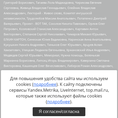
Для повышения удобства сайта мы используем
cookies (
подробнее
). К сайту подключены
Источник:
https://minjust.gov.ru/uploaded/files/reestr-
сервисы Yandex.Metrika, LiveInternet, top.mail.ru,
inostrannyih-agentov-22-03-2024.pdf
данные на
22.03.2024
которые также используют файлы cookies
(
подробнее
).
Я согласен/согласна