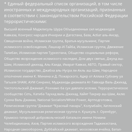
* Единый федеральный список организаций, в том числе
иностранных и международных организаций, признанных
в соответствии с законодательством Российской Федерации
террористическими:
Высший военный Маджлисуль Шура Объединенных сил моджахедов
Кавказа, Конгресс народов Ичкерии и Дагестана, База, Асбат аль-Ансар,
Священная война, Исламская группа, Братья-мусульмане, Партия
исламского освобождения, Лашкар-И-Тайба, Исламская группа, Движение
Талибан, Исламская партия Туркестана, Общество социальных реформ,
Общество возрождения исламского наследия, Дом двух святых, Джунд аш-
Шам, Исламский джихад, Аль-Каида, Имарат Кавказ, АБТО, Правый сектор,
Исламское государство, Джабха аль-Нусра ли-Ахль аш-Шам, Народное
ополчение имени К. Минина и Д. Пожарского, Аджр от Аллаха Субхану уа
Тагьаля SHAM, АУМ Синрике, Муджахеды джамаата Ат-Тавхида Валь-Джихад,
Чистопольский Джамаат, Рохнамо ба суи давлати исломи, Террористическое
сообщество Сеть, Катиба Таухид валь-Джихад, Хайят Тахрир аш-Шам, Ахлю
Сунна Валь Джамаа, National Socialism/White Power, Артподготовка,
Религиозная группа “Джамаат “Красный пахарь”, Колумбайн, Хатлонский
джамаат, Мусульманская религиозная группа п. Кушкуль г. Оренбург,
Крымско-татарский добровольческий батальон имени Номана
Челебиджихана, Азов, Партия исламского возрождения Таджикистана,
Народная самооборона, Дуббайский джамаат, московская ячейка, Батал-