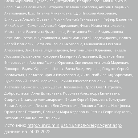
Елена Борисовна, Гудков Лев Дмитриевич, Илларионова Юлия Юрьевна,
Саранг Анна Васильевна, Захарова Светлана Сергеевна, Аверин Владимир
Анатольевич, Щур Татьяна Михайловна, Щур Николай Алексеевич,
Блинушов Андрей Юрьевич, Мосин Алексей Геннадьевич, Гефтер Валентин
Михайлович, Симонов Алексей Кириллович, Флиге Ирина Анатольевна,
Мельникова Валентина Дмитриевна, Вититинова Елена Владимировна,
Баженова Светлана Куприяновна, Максимов Сергей Владимирович, Беляев
Сергей Иванович, Голубева Елена Николаевна, Ганнушкина Светлана
Алексеевна, Закс Елена Владимировна, Буртина Елена Юрьевна, Гендель
Людмила Залмановна, Кокорина Екатерина Алексеевна, Шуманов Илья
Вячеславович, Арапова Галина Юрьевна, Свечников Анатолий Мариевич,
Прохоров Вадим Юрьевич, Шахова Елена Владимировна, Подузов Сергей
Васильевич, Протасова Ирина Вячеславовна, Литинский Леонид Борисович,
Лукашевский Сергей Маркович, Бахмин Вячеслав Иванович, Шабад
Анатолий Ефимович, Сухих Дарья Николаевна, Орлов Олег Петрович,
Добровольская Анна Дмитриевна, Королева Александра Евгеньевна,
Смирнов Владимир Александрович, Вицин Сергей Ефимович, Золотухин
Борис Андреевич, Левинсон Лев Семенович, Локшина Татьяна Иосифовна,
Орлов Олег Петрович, Полякова Мара Федоровна, Резник Генри Маркович,
Захаров Герман Константинович
Источник:
http://unro.minjust.ru/NKOForeignAgent.aspx
данные на
24.03.2022