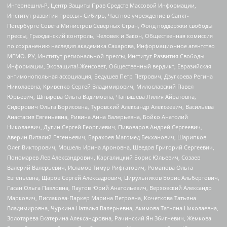
Интернешнл-Р, Центр Защиты Прав Средств Массовой Информации,
Институт развития прессы - Сибирь, Частное учреждение в Санкт-
Петербурге Совета Министров Северных Стран, Фонд поддержки свободы
прессы, Гражданский контроль, Человек и Закон, Общественная комиссия
по сохранению наследия академика Сахарова, Информационное агентство
МЕМО. РУ, Институт региональной прессы, Институт Развития Свободы
Информации, Экозащита!-Женсовет, Общественный вердикт, Евразийская
антимонопольная ассоциация, Бедушев Петр Петрович, Дзугкоева Регина
Николаевна, Кривенко Сергей Владимирович, Милославский Павел
Юрьевич, Шнырова Ольга Вадимовна, Чанышева Лилия Айратовна,
Сидорович Ольга Борисовна, Туровский Александр Алексеевич, Васильева
Анастасия Евгеньевна, Ривина Анна Валерьевна, Бойко Анатолий
Николаевич, Дугин Сергей Георгиевич, Пивоваров Андрей Сергеевич,
Аверин Виталий Евгеньевич, Барахоев Магомед Бекханович, Шарипков
Олег Викторович, Мошель Ирина Ароновна, Шведов Григорий Сергеевич,
Пономарев Лев Александрович, Каргалицкий Борис Юльевич, Созаев
Валерий Валерьевич, Исламов Тимур Рифгатович, Романова Ольга
Евгеньевна, Щаров Сергей Алексадрович, Цирульников Борис Альбертович,
Гасан Ольга Павловна, Паутов Юрий Анатольевич, Верховский Александр
Маркович, Пислакова-Паркер Марина Петровна, Кочеткова Татьяна
Владимировна, Чуркина Наталья Валерьевна, Акимова Татьяна Николаевна,
Золотарева Екатерина Александровна, Рачинский Ян Збигневич, Жемкова