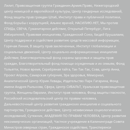
Лилит, Правозащитная группа Гражданин.Армия.Право, Нижегородский
центр немецкой и европейской культуры, Центр гендерных исследований,
Фонд защиты прав граждан Штаб, Институт права и публичной политики,
Фонд борьбы с коррупцией, Альянс врачей, НАСИЛИЮ.НЕТ, Мы против
СПИДа, СВЕЧА, Гуманитарное действие, Открытый Петербург, Лига
Избирателей, Правовая инициатива, Гражданский Союз, Хасдей Ерушалаим,
Центр поддержки и содействия развитию средств массовой информации,
Горячая Линия, В защиту прав заключенных, Институт глобализации и
социальных движений, Центр социально-информационных инициатив
Действие, Благотворительный фонд охраны здоровья и защиты прав
граждан, Благотворительный фонд помощи осужденным и их семьям, Фонд
Тольятти, Новое время, Серебряная тайга, Так-Так-Так, Сова, центр Анна,
Проект Апрель, Самарская губерния, Эра здоровья, Мемориал,
Аналитический Центр Юрия Левады, Издательство Парк Гагарина, Фонд
имени Андрея Рылькова, Сфера, Центр СИБАЛЬТ, Уральская правозащитная
группа, Женщины Евразии, Институт прав человека, Фонд защиты гласности,
Российский исследовательский центр по правам человека,
Дальневосточный центр развития гражданских инициатив и социального
партнерства, Гражданское действие, Центр независимых социологических
исследований, Сутяжник, АКАДЕМИЯ ПО ПРАВАМ ЧЕЛОВЕКА, Центр развития
некоммерческих организаций, Частное учреждение в Калининграде Совета
Министров северных стран, Гражданское содействие, Трансперенси