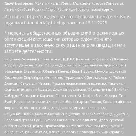
Хаджи Белхороев, Маньяки Культ Убийц, Молодёжь Которая Улыбается,
Легион Свобода России, Айдар, Русский добровольческий корпус
Источник:
http://nac.gov.ru/terroristicheskie-i-ekstremistskie-
organizacii-i-materialy.html
данные на
16.11.2023
* Перечень общественных объединений и религиозных
организаций в отношении которых судом принято
вступившее в законную силу решение о ликвидации или
запрете деятельности:
Национал-большевистская партия, ВЕК РА, Рада земли Кубанской Духовно
Родовой Державы Русь, Община Духовного Управления Асгардской Веси
Беловодья, Славянская Община Капища Веды Перуна, Мужская Духовная
Семинария Староверов-Инглингов, Нурджулар, К Богодержавию, Таблиги
Джамаат, Свидетели Иеговы, Русское национальное единство, Национал-
социалистическое общество, Джамаат мувахидов, Объединенный Вилайат
Кабарды, Балкарии и Карачая, Союз славян, Ат-Такфир Валь-Хиджра, Пит
Буль, Национал-социалистическая рабочая партия России, Славянский союз,
Формат-18, Благородный Орден Дьявола, Армия воли народа,
Национальная Социалистическая Инициатива города Череповца, Духовно-
Родовая Держава Русь, Русское национальное единство, Древнерусской
Инглистической церкви Православных Староверов-Инглингов, Русский
общенациональный союз, Движение против нелегальной иммиграции,