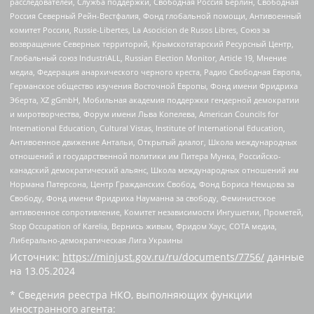
расследователей, Служба поддержки, Свободная Россия Берлин, Свободная
Россия Северный Рейн-Вестфалия, Фонд глобальной помощи, Антивоенный
комитет России, Russie-Libertes, La Asocicion de Rusos Libres, Союз за
возвращение Северных территорий, Крымскотатарский Ресурсный Центр,
Глобальный союз IndustriALL, Russian Election Monitor, Article 19, Мнение
медиа, Федерация анархического черного креста, Радио Свободная Европа,
Германское общество изучения Восточной Европы, Фонд имени Фридриха
Эберта, XZ gGmbH, Мобильная академия поддержки гендерной демократии
и миротворчества, Форум имени Льва Копелева, American Councils for
International Education, Cultural Vistas, Institute of International Education,
Антивоенное движение Антальи, Открытый диалог, Школа международных
отношений и государственной политики им Питера Мунка, Российско-
канадский демократический альянс, Школа международных отношений им
Нормана Патерсона, Центр Гражданских Свобод, Фонд Бориса Немцова за
Свободу, Фонд имени Фридриха Науманна за свободу, Феминистское
антивоенное сопротивление, Комитет независимости Ингушетии, Прометей,
Stop Occupation of Karelia, Вернись живым, Фридом Хаус, СОТА медиа,
Либерально-демократическая Лига Украины
Источник:
https://minjust.gov.ru/ru/documents/7756/
данные
на
13.05.2024
* Сведения реестра НКО, выполняющих функции
иностранного агента: