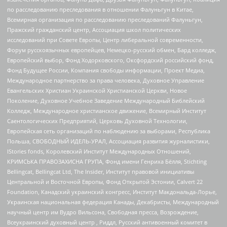
по расследованию преследования в отношении Фалуньгун в Китае,
Всемирная организация по расследованию преследований Фалуньгун,
Пражский гражданский центр, Ассоциация школ политических
исследований при Совете Европы, Центр либеральной современности,
Форум русскоязычных европейцев, Немецко-русский обмен, Бард колледж,
Европейский выбор, Фонд Ходорковского, Оксфордский российский фонд,
Фонд Будущее России, Компания свободы информации, Проект Медиа,
Международное партнерство за права человека, Духовное Управление
Евангельских Христиан Украинской Христианской Церкви, Новое
Поколение, Духовное Учебное Заведение Международный Библейский
Колледж, Международное христианское движение, Всемирный Институт
Саентологических Предприятий, Церковь Духовной Технологии,
Европейская сеть организаций по наблюдению за выборами, Республика
Польша, СВОБОДНЫЙ ИДЕЛЬ-УРАЛ, Ассоциация развития журналистики,
IStories fonds, Королевский Институт Международных Отношений,
КРИМСЬКА ПРАВОЗАХИСНА ГРУПА, Фонд имени Генриха Бёлля, Stichting
Bellingcat, Bellingcat Ltd, The Insider, Институт правовой инициативы
Центральной и Восточной Европы, Фонд Открытой Эстонии, Calvert 22
Foundation, Канадский украинский конгресс, Институт Макдональда-Лорье,
Украинская национальная федерация Канады, Декабристы, Международный
научный центр им Вудро Вильсона, Свободная пресса, Возрождение,
Всеукраинский духовный центр , Риддл, Русский антивоенный комитет в