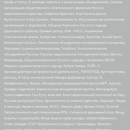
Кровь и Честь, О свободе совести и о религиозных объединениях, Омская
организация общественного политического движения Русское
национальное единство, Северное Братство, Клуб Болельщиков
Футбольного Клуба Динамо, Файзрахманисты, Мусульманская религиозная
организация п. Боровский, Община Коренного Русского народа
Щелковского района, Правый сектор, УНА - УНСО, Украинская
повстанческая армия, Тризуб им. Степана Бандеры, Братство, Белый Крест,
Misanthropic division, Религиозное объединение последователей инглиизма,
Народная Социальная Инициатива, TulaSkins, Этнополитическое
объединение Русские, Русское национальное объединение Атака, Мечеть
Мирмамеда, Община Коренного Русского народа г. Астрахани, ВОЛЯ,
Меджлис крымскотатарского народа, Рубеж Севера, ТОЙС, О
противодействии экстремистской деятельности, РЕВТАТПОД, Артподготовка,
Штольц, В честь иконы Божией Матери Державная, Сектор 16,
Независимость, Фирма, Молодежная правозащитная группа МПГ, Курсом
Правды и Единения, Каракольская инициативная группа, Автоград Крю,
Союз Славянских Сил Руси, Алля-Аят, Благотворительный пансионат Ак Умут,
Русская республика Русь, Арестантское уголовное единство, Башкорт, Нация
и свобода, Нация и свобода, W.H.С., Фалунь Дафа, Иртыш Ultras, Русский
Патриотический клуб-Новокузнецк/РПК, Сибирский державный союз, Фонд
борьбы с коррупцией, Фонд защиты прав граждан, Штабы Навального,
Совет граждан СССР Прикубанского округа г. Краснодара, Мужское
государство, Народное объединение русского движения, Народное