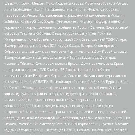
Швеции, Проект Медуза, Фонд Андрея Сахарова, Форум свободной России,
Лига Свободных Наций, Transparеncy International, Форум Свободных
Народов ПостРоссии, Солидарность с гражданским движением в России –
Solidarus, КрымSOS, Свободный университет, Институт государственного
управления, Форум гражданского общества Россия, Беллона, Союз жителей
островов Тисима и Хабомаи, Съезд народных депутатов, Гринпис
Интернешнл, Фонд борьбы с коррупцией Инк, Завет церквей TCCN, Агора,
Всемирный фонд природы, BDR Novaja Gazeta-Europe, Алтай проект,
Образовательный дом прав человека Чернигов, Фонд Дом Прав Человека,
Белорусский дом прав человека имени Бориса Звозскова, Дом прав
человека Тбилиси, Дом прав человека Ереван, Дом прав человека Крым,
Центр дикого лосося, TVR Studios, ТВ Дождь, Центр европейских
исследований им Вилфрида Мартенса, Сетевое объединение журналистов
расследователей, АЛЛАТРА, За свободную Россию, Свободная Бурятия, Uralic,
UnKremlin, Международная федерация транспортных рабочих, ИстЧам
Финланд, Гудзоновский институт, Фонд Демократического Развития,
Комитет-2024, Центрально-Европейский университет, Центр
восточноевропейских и международных исследований, Общество
Сторожевой башни, Библии и трактатов Свидетелей Иеговы, Гражданский
Совет, Центр анализа европейской политики, Академическая сеть Восточная
Европа, Российский комитет действия, РЭНД корпорейшн, Русская Америка
за демократию в России, Настоящая Россия, Глобальная сеть журналистов-