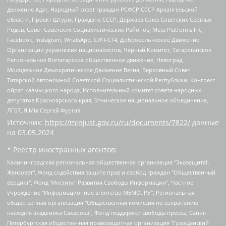
движение Адат, Народный совет граждан РСФСР СССР Архангельской
области, Проект Штурм, Граждане СССР, Держава Союз Советских Светлых
Родов, Совет Советских Социалистических Районов, Meta Platforms Inc,
Facebook, Instagram, WhatsApp, СИЧ-С14, Добровольческое Движение
Организации украинских националистов, Черный Комитет, Татарстанское
Региональное Всетатарское общественное движение, Невоград,
Молодежное Демократическое Движение Весна, Верховный Совет
Татарской Автономной Советской Социалистической Республики, Конгресс
ойрат-калмыцкого народа, Исполнительный комитет совета народных
депутатов Красноярского края, Этническое национальное объединение,
ЛГБТ, Я.МЫ Сергей Фургал
Источник:
https://minjust.gov.ru/ru/documents/7822/
данные
на
03.05.2024
* Реестр иностранных агентов:
Калининградская региональная общественная организация "Экозащита!-Женсовет", Фонд содействия защите прав и свобод граждан "Общественный вердикт", Фонд "Институт Развития Свободы Информации", Частное учреждение "Информационное агентство МЕМО. РУ", Региональная общественная организация "Общественная комиссия по сохранению наследия академика Сахарова", Фонд поддержки свободы прессы, Санкт-Петербургская общественная правозащитная организация "Гражданский контроль", Межрегиональная общественная организация "Информационно-просветительский центр "Мемориал", Региональный Фонд "Центр Защиты Прав Средств Массовой Информации", с 05.12.2023 Фонд "Центр Защиты Прав Средств массовой информации", Региональная общественная благотворительная организация помощи беженцам и мигрантам "Гражданское содействие", Негосударственное образовательное учреждение дополнительного профессионального образования (повышение квалификации) специалистов "АКАДЕМИЯ ПО ПРАВАМ ЧЕЛОВЕКА", Свердловская региональная общественная организация "Сутяжник", Автономная некоммерческая организация "Центр независимых социологических исследований", Союз общественных объединений "Российский исследовательский центр по правам человека", Региональное общественное учреждение научно-информационный центр "МЕМОРИАЛ", Некоммерческая организация "Фонд защиты гласности", Автономная некоммерческая организация "Институт прав человека", Городская общественная организация "Екатеринбургское общество "МЕМОРИАЛ", Городская общественная организация "Рязанское историко-просветительское и правозащитное общество "Мемориал" (Рязанский Мемориал), Челябинский региональный орган общественной самодеятельности – женское общественное объединение "Женщины Евразии", Челябинский региональный орган общественной самодеятельности "Уральская правозащитная группа", Фонд содействия защите здоровья и социальной справедливости имени Андрея Рылькова, Автономная Некоммерческая Организация "Аналитический Центр Юрия Левады", Автономная некоммерческая организация социальной поддержки населения "Проект Апрель", Региональная общественная организация помощи женщинам и детям, находящимся в кризисной ситуации "Информационно-методический центр "Анна", Фонд содействия развитию массовых коммуникаций и правовому просвещению "Так-так-Так", Фонд содействия устойчивому развитию "Серебряная тайга", Свердловский региональный общественный фонд социальных проектов "Новое время", "Idel.Реалии", Кавказ.Реалии, Крым.Реалии, Телеканал Настоящее Время, Татаро-башкирская служба Радио Свобода (Azatliq Radiosi), Радио Свободная Европа/Радио Свобода (PCE/PC), "Сибирь.Реалии", "Фактограф", Благотворительный фонд помощи осужденным и их семьям, Автономная некоммерческая организация "Институт глобализации и социальных движений", Фонд "В защиту прав заключенных", Частное учреждение "Центр поддержки и содействия развитию средств массовой информации", Пензенский региональный общественный благотворительный фонд "Гражданский союз", "Север.Реалии", Некоммерческая организация Фонд "Правовая инициатива", Общество с ограниченной ответственностью "Радио Свободная Европа/Радио Свобода", Чешское информационное агентство "MEDIUM-ORIENT", Красноярская региональная общественная организация "Мы против СПИДа", Камалягин Денис Николаевич, Маркелов Сергей Евгеньевич, Пономарев Лев Александрович, Савицкая Людмила Алексеевна, Автономная некоммерческая организация "Центр по работе с проблемой насилия "НАСИЛИЮ.НЕТ", Межрегиональный профессиональный союз работников здравоохранения "Альянс врачей", Юридическое лицо, зарегистрированное в Латвийской Республике, SIA "Medusa Project" (регистрационный номер 40103797863, дата регистрации 10.06.2014), Некоммерческая организация "Фонд по борьбе с коррупцией", Автономная некоммерческая организация "Институт права и публичной политики", Баданин Роман Сергеевич, Гликин Максим Александрович, Железнова Мария Михайловна, Лукьянова Юлия Сергеевна, Маетная Елизавета Витальевна, Маняхин Петр Борисович, Чуракова Ольга Владимировна, Ярош Юлия Петровна, Юридическое лицо "The Insider SIA", зарегистрированное в Риге, Латвийская Республика (дата регистрации 26.06.2015), являющееся администратором доменного имени интернет-издания "The Insider SIA", https://theins.ru, Постернак Алексей Евгеньевич, Рубин Михаил Аркадьевич, Анин Роман Александрович, Юридическое лицо Istories fonds, зарегистрированное в Латвийской Республике (регистрационный номер 50008295751, дата регистрации 24.02.2020), Великовский Дмитрий Александрович, Долинина Ирина Николаевна, Мароховская Алеся Алексеевна, Шлейнов Роман Юрьевич, Шмагун Олеся Валентиновна, Общество с ограниченной ответственностью "Альтаир 2021", Общество с ограниченной ответственностью "Вега 2021", Общество с ограниченной ответственностью "Главный редактор 2021", Общество с ограниченной ответственностью "Ромашки монолит", Важенков Артем Валерьевич, Ивановская областная общественная организация "Центр гендерных исследований", Гурман Юрий Альбертович, Медиапроект "ОВД-Инфо", Егоров Владимир Владимирович, Жилинский Владимир Александрович, Общество с ограниченной ответственностью "ЗП", Иванова София Юрьевна, Карезина Инна Павловна, Кильтау Екатерина Викторовна, Петров Алексей Викторович, Пискунов Сергей Евгеньевич, Смирнов Сергей Сергеевич, Тихонов Михаил Сергеевич, Общество с ограниченной ответственностью "ЖУРНАЛИСТ-ИНОСТРАННЫЙ АГЕНТ", Арапова Галина Юрьевна, Вольтская Татьяна Анатольевна, Американская компания "Mason G.E.S. Anonymous Foundation" (США), являющаяся владельцем интернет-издания https://mnews.world/, Компания "Stichting Bellingcat", зарегистрированная в Нидерландах (дата регистрации 11.07.2018), Захаров Андрей Вячеславович, Клепиковская Екатерина Дмитриевна, Общество с ограниченной ответственностью "МЕМО", Перл Роман Александрович, Симонов Евгений Алексеевич, Соловьева Елена Анатольевна, Сотников Даниил Владимирович, Сурначева Елизавета Дмитриевна, Автономная некоммерческая организация по защите прав человека и информированию населения "Якутия – Наше Мнение", Общество с ограниченной ответственностью "Москоу диджитал медиа", с 26.01.2023 Общество с ограниченной ответственностью "Чайка Белые сады", Ветошкина Валерия Валерьевна, Заговора Максим Александрович, Межрегиональное общественное движение "Российская ЛГБТ - сеть", Оленичев Максим Владимирович, Павлов Иван Юрьевич, Скворцова Елена Сергеевна, Общество с ограниченной ответственностью "Как бы инагент", Кочетков Игорь Викторович, Общество с ограниченной ответственностью "Честные выборы", Еланчик Олег Александрович, Общество с ограниченной ответственностью "Нобелевский призыв", Гималова Регина Эмилевна, Григорьев Андрей Валерьевич, Григорьева Алина Александровна, Ассоциация по содействию защите прав призывников, альтернативнослужащих и военнослужащих "Правозащитная группа "Гражданин.Армия.Право", Хисамова Регина Фаритовна, Автономная некоммерческая организация по реализации социально-правовых программ "Лилит", Дальневосточное общественное движение "Маяк", Санкт-Петербургская ЛГБТ-инициативная группа "Выход", Инициативная группа ЛГБТ+ "Реверс", Алексеев Андрей Викторович, Бекбулатова Таисия Львовна, Беляев Иван Михайлович, Владыкина Елена Сергеевна, Гельман Марат Александрович, Никульшина Вероника Юрьевна, Толоконникова Надежда Андреевна, Шендерович Виктор Анатольевич, Общество с ограниченной ответственностью "Данное сообщение", Общество с ограниченной ответственностью Издательский дом "Новая глава", Айнбиндер Александра Александровна, Московский комьюнити-центр для ЛГБТ+инициатив, Благотворительный фонд развития филантропии, Deutsche Welle (Германия, Kurt-Schumacher-Strasse 3, 53113 Bonn), Борзунова Мария Михайловна, Воробьев Виктор Викторович, Голубева Анна Львовна, Константинова Алла Михайловна, Малкова Ирина Владимировна, Мурадов Мурад Абдулгалимович, Осетинская Елизавета Николаевна, Понасенков Евгений Николаевич, Ганапольский Матвей Юрьевич, Киселев Евгений Алексеевич, Борухович Ирина Григорьевна, Дремин Иван Тимофеевич, Дубровский Дмитрий Викторович, Красноярская региональная общественная организация поддержки и развития альтернативных образовательных технологий и межкультурных коммуникаций "ИНТЕРРА", Маяковская Екатерина Алексеевна, Фейгин Марк Захарович, Филимонов Андрей Викторович, Дзугкоева Регина Николаевна, Доброхотов Роман Александрович, Дудь Юрий Александрович, Елкин Сергей Владимирович, Кругликов Кирилл Игоревич, Сабунаева Мария Леонидовна, Семенов Алексей Владимирович, Шаинян Карен Багратович, Шульман Екатерина Михайловна, Асафьев Артур Валерьевич, Вахштайн Виктор Семенович, Венедиктов Алексей Алексеевич, Лушникова Екатерина Евгеньевна, Волков Леонид Михайлович, Невзоров Александр Глебович, Пархоменко Сергей Борисович, Сироткин Ярослав Николаевич, Кара-Мурза Владимир Владимирович, Баранова Наталья Владимировна, Гозман Леонид Яковлевич, Кагарлицкий Борис Юльевич, Климарев Михаил Валерьевич, Милов Владимир Станиславович, Автономная некоммерческая организация Краснодарский центр современного искусства "Типография", Моргенштерн Алишер Тагирович, Соболь Любовь Эдуардовна, Общество с ограниченной ответственностью "ЛИЗА НОРМ", Каспаров Гарри Кимович, Ходорковский Михаил Борисович, Общество с ограниченной ответственностью "Апрельские тезисы", Данилович Ирина Брониславовна, Кашин Олег Владимирович, Петров Николай Владимирович, Пивоваров Алексей Владимирович, Соколов Михаил Владимирович, Цветкова Юлия Владимировна, Чичваркин Евгений Александрович, Комитет против пыток/Команда против пыток, Общество с ограниченной ответственностью "Первый научный", Общество с ограниченной ответственностью "Вертолет и ко", Белоцерковская Вероника Борисовна, Кац Максим Евгеньевич, Лазарева Татьяна Юрьевна, Шаведдинов Руслан Табризович, Яшин Илья Валерьевич, Общество с ограниченной ответственностью "Иноагент ААВ", Алешковский Дмитрий Петрович, Альбац Евгения Марковна, Быков Дмитрий Львович, Галямина Юлия Евгеньевна, Лойко Сергей Леонидович, Мартынов Кирилл Константинович, Медведев Сергей Александрович, Крашенинников Федор Геннадиевич, Гордеева Катерина Вл