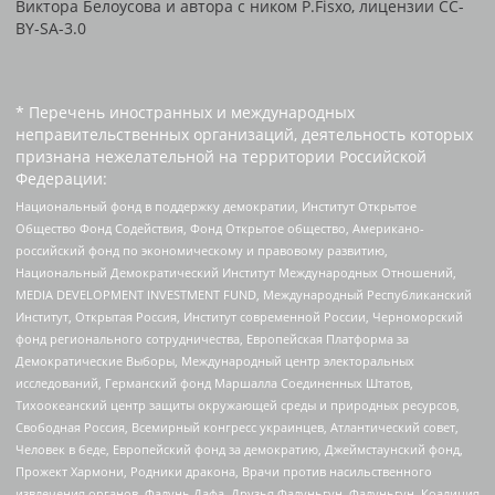
Виктора Белоусова и автора с ником P.Fisxo, лицензии CC-
BY-SA-3.0
* Перечень иностранных и международных
неправительственных организаций, деятельность которых
признана нежелательной на территории Российской
Федерации:
Национальный фонд в поддержку демократии, Институт Открытое
Общество Фонд Содействия, Фонд Открытое общество, Американо-
российский фонд по экономическому и правовому развитию,
Национальный Демократический Институт Международных Отношений,
MEDIA DEVELOPMENT INVESTMENT FUND, Международный Республиканский
Институт, Открытая Россия, Институт современной России, Черноморский
фонд регионального сотрудничества, Европейская Платформа за
Демократические Выборы, Международный центр электоральных
исследований, Германский фонд Маршалла Соединенных Штатов,
Тихоокеанский центр защиты окружающей среды и природных ресурсов,
Свободная Россия, Всемирный конгресс украинцев, Атлантический совет,
Человек в беде, Европейский фонд за демократию, Джеймстаунский фонд,
Прожект Хармони, Родники дракона, Врачи против насильственного
извлечения органов, Фалунь Дафа, Друзья Фалуньгун, Фалуньгун, Коалиция