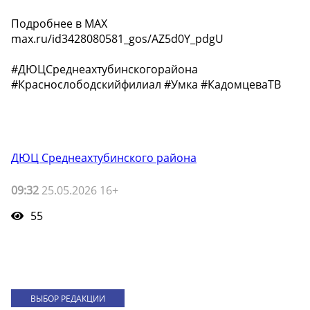
Подробнее в МАХ
max.ru/id3428080581_gos/AZ5d0Y_pdgU
#ДЮЦСреднеахтубинскогорайона
#Краснослободскийфилиал #Умка #КадомцеваТВ
ДЮЦ Среднеахтубинского района
09:32
25.05.2026 16+
55
ВЫБОР РЕДАКЦИИ