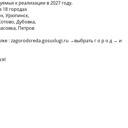
емых к реализации в 2027 году.
в 18 городах
н, Урюпинск,
отово, Дубовка,
асовка, Петров
е : zagorodsreda.gosuslugi.ru →выбрать г о р о д → и
.
ся!