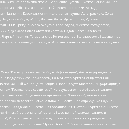
 TulaSkins, Этнополитическое объединение Русские, Русское национальное
О противодействии экстремистской деятельности, РЕВТАТПОД,
ы и Единения, Каракольская инициативная группа, Автоград Крю, Союз
 Нация и свобода, W.H.С., Фалунь Дафа, Иртыш Ultras, Русский
ан СССР Прикубанского округа г. Краснодара, Мужское государство,
СССР, Держава Союз Советских Светлых Родов, Совет Советских
в, Черный Комитет, Татарстанское Региональное Всетатарское общественное
гресс ойрат-калмыцкого народа, Исполнительный комитет совета народных
евосточное общественное движение "Маяк", Санкт-Петербургская ЛГБТ-инициативная группа "Выход", Инициативная группа ЛГБТ+ "Реверс", Алексеев Андрей Викторович, Бекбулатова Таисия Львовна, Беляев Иван Михайлович, Владыкина Елена Сергеевна, Гельман Марат Александрович, Никульшина Вероника Юрьевна, Толоконникова Надежда Андреевна, Шендерович Виктор Анатольевич, Общество с ограниченной ответственностью "Данное сообщение", Общество с ограниченной ответственностью Издательский дом "Новая глава", Айнбиндер Александра Александровна, Московский комьюнити-центр для ЛГБТ+инициатив, Благотворительный фонд развития филантропии, Deutsche Welle (Германия, Kurt-Schumacher-Strasse 3, 53113 Bonn), Борзунова Мария Михайловна, Воробьев Виктор Викторович, Голубева Анна Львовна, Константинова Алла Михайловна, Малкова Ирина Владимировна, Мурадов Мурад Абдулгалимович, Осетинская Елизавета Николаевна, Понасенков Евгений Николаевич, Ганапольский Матвей Юрьевич, Киселев Евгений Алексеевич, Борухович Ирина Григорьевна, Дремин Иван Тимофеевич, Дубровский Дмитрий Викторович, Красноярская региональная общественная организация поддержки и развития альтернативных образовательных технологий и межкультурных коммуникаций "ИНТЕРРА", Маяковская Екатерина Алексеевна, Фейгин Марк Захарович, Филимонов Андрей Викторович, Дзугкоева Регина Николаевна, Доброхотов Роман Александрович, Дудь Юрий Александрович, Елкин Сергей Владимирович, Кругликов Кирилл Игоревич, Сабунаева Мария Леонидовна, Семенов Алексей Владимирович, Шаинян Карен Багратович, Шульман Екатерина Михайловна, Асафьев Артур Валерьевич, Вахштайн Виктор Семенович, Венедиктов Алексей Алексеевич, Лушникова Екатерина Евгеньевна, Волков Леонид Михайлович, Невзоров Александр Глебович, Пархоменко Сергей Борисович, Сироткин Ярослав Николаевич, Кара-Мурза Владимир Владимирович, Баранова Наталья Владимировна, Гозман Леонид Яковлевич, Кагарлицкий Борис Юльевич, Климарев Михаил Валерьевич, Милов Владимир Станиславович, Автономная некоммерческая организация Краснодарский центр современного искусства "Типография", Моргенштерн Алишер Тагирович, Соболь Любовь Эдуардовна, Общество с ограниченной ответственностью "ЛИЗА НОРМ", Каспаров Гарри Кимович, Ходорковский Михаил Борисович, Общество с ограниченной ответственностью "Апрельские тезисы", Данилович Ирина Брониславовна, Кашин Олег Владимирович, Петров Николай Владимирович, Пивоваров Алексей Владимирович, Соколов Михаил Владимирович, Цветкова Юлия Владимировна, Чичваркин Евгений Александрович, Комитет против пыток/Команда против пыток, Общество с ограниченной ответственностью "Первый научный", Общество с ограниченной ответственностью "Вертолет и ко", Белоцерковская Вероника Борисовна, Кац Максим Евгеньевич, Лазарева Татьяна Юрьевна, Шаведдинов Руслан Табризович, Яшин Илья Валерьевич, Общество с ограниченной ответственностью "Иноагент ААВ", Алешковский Дмитрий Петрович, Альбац Евгения Марковна, Быков Дмитрий Львович, Галямина Юлия Евгеньевна, Лойко Сергей Леонидович, Мартынов Кирилл Константинович, Медведев Сергей Александрович, Крашенинников Федор Геннадиевич, Гордеева Катерина Вл