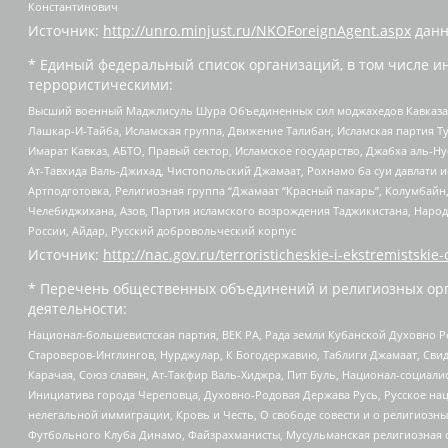
Константинович
Источник:
http://unro.minjust.ru/NKOForeignAgent.aspx
данн
* Единый федеральный список организаций, в том числе и
террористическими:
Высший военный Маджлисуль Шура Объединенных сил моджахедов Кавказа, Ко
Лашкар-И-Тайба, Исламская группа, Движение Талибан, Исламская партия Т
Имарат Кавказ, АБТО, Правый сектор, Исламское государство, Джабха аль-
Ат-Тавхида Валь-Джихад, Чистопольский Джамаат, Рохнамо ба суи давлати и
Артподготовка, Религиозная группа “Джамаат “Красный пахарь”, Колумбайн
Челебиджихана, Азов, Партия исламского возрождения Таджикистана, Народ
России, Айдар, Русский добровольческий корпус
Источник:
http://nac.gov.ru/terroristicheskie-i-ekstremistskie-
* Перечень общественных объединений и религиозных орг
деятельности:
Национал-большевистская партия, ВЕК РА, Рада земли Кубанской Духовно
Староверов-Инглингов, Нурджулар, К Богодержавию, Таблиги Джамаат, Сви
Карачая, Союз славян, Ат-Такфир Валь-Хиджра, Пит Буль, Национал-социал
Инициатива города Череповца, Духовно-Родовая Держава Русь, Русское н
нелегальной иммиграции, Кровь и Честь, О свободе совести и о религиоз
Футбольного Клуба Динамо, Файзрахманисты, Мусульманская религиозная о