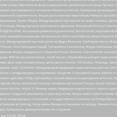
еловек в беде, Европейский фонд за демократию, Джеймстаунский фонд, Прожект
дованию преследования в отношении Фалуньгун в Китае, Всемирная организация 
беральной современности, Форум русскоязычных европейцев, Немецко-русский о
формации, Проект Медиа, Международное партнерство за права человека, Духов
 Колледж, Международное христианское движение, Всемирный Институт Саентол
 ИДЕЛЬ-УРАЛ, Ассоциация развития журналистики, IStories fonds, Королевск
r, Институт правовой инициативы Центральной и Восточной Европы, Фонд Открытой Э
ты, Международный научный центр им Вудро Вильсона, Свободная пресса, Возро
России, Лига Свободных Наций, Transparеncy International, Форум Свободных Н
правления, Форум гражданского общества Россия, Беллона, Союз жителей острово
роды, BDR Novaja Gazeta-Europe, Алтай проект, Образовательный дом прав челов
еван, Дом прав человека Крым, Центр дикого лосося, TVR Studios, ТВ Дождь, Це
урятия, Uralic, UnKremlin, Международная федерация транспортных рабочих, Ист
ейских и международных исследований, Общество Сторожевой башни, Библии и тр
омитет действия, РЭНД корпорейшн, Русская Америка за демократию в России, Н
фалия, Фонд глобальной помощи, Антивоенный комитет России, Russie-Libertes, L
lection Monitor, Article 19, Мнение медиа, Федерация анархического черного кр
и гендерной демократии и миротворчества, Форум имени Льва Копелева, American C
г, Школа международных отношений и государственной политики им Питера Мунка
 Немцова за Свободу, Фонд имени Фридриха Науманна за свободу, Феминистско
медиа, Либерально-демократическая Лига Украины
 на
13.05.2024