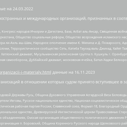
ые на
24.03.2022
ностранных и международных организаций, признанных в соотв
нгресс народов Ичкерии и Дагестана, База, Асбат аль-Ансар, Священная война,
уркестана, Общество социальных реформ, Общество возрождения исламского насл
Нусра ли-Ахль аш-Шам, Народное ополчение имени К. Минина и Д. Пожарского, Ад
сломи, Террористическое сообщество Сеть, Катиба Таухид валь-Джихад, Хайят Тах
, Хатлонский джамаат, Мусульманская религиозная группа п. Кушкуль г. Оренбу
ная самооборона, Дуббайский джамаат, московская ячейка, Батал-Хаджи Белхор
organizacii-i-materialy.html
данные на
16.11.2023
анизаций в отношении которых судом принято вступившее в з
 Родовой Державы Русь, Община Духовного Управления Асгардской Веси Беловод
детели Иеговы, Русское национальное единство, Национал-социалистическое об
истическая рабочая партия России, Славянский союз, Формат-18, Благородный Ор
ациональное единство, Древнерусской Инглистической церкви Православных Ста
ных объединениях, Омская организация общественного политического движения Р
рганизация п. Боровский, Община Коренного Русского народа Щелковского район