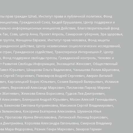
ты прав граждан Штаб, Институт права и публичной политики, Фонд
инициатива, Гражданский Союз, Хасдей Ерушалаим, Центр поддержки и
социально-информационных инициатив Действие, Благотворительный фонд
Так, Сова, центр Анна, Проект Апрель, Самарская губерния, Эра здоровья,
я группа, Женщины Евразии, Институт прав человека, Фонд защиты
Гражданское действие, Центр независимых социологических исследований,
стран, Гражданское содействие, Трансперенси Интернешнл-Р, Центр
н, Фонд поддержки свободы прессы, Гражданский контроль, Человек и
тут Развития Свободы Информации, Экозащита!-Женсовет, Общественный
й Павел Юрьевич, Шнырова Ольга Вадимовна, Чанышева Лилия Айратовна,
ин Сергей Георгиевич, Пивоваров Андрей Сергеевич, Аверин Виталий
вич, Каргалицкий Борис Юльевич, Созаев Валерий Валерьевич, Исламов
льевич, Верховский Александр Маркович, Пислакова-Паркер Марина
н Збигневич, Жемкова Елена Борисовна, Гудков Лев Дмитриевич,
й Алексеевич, Блинушов Андрей Юрьевич, Мосин Алексей Геннадьевич,
а, Баженова Светлана Куприяновна, Максимов Сергей Владимирович,
а Залмановна, Кокорина Екатерина Алексеевна, Шуманов Илья
ч, Протасова Ирина Вячеславовна, Литинский Леонид Борисович,
а Дмитриевна, Королева Александра Евгеньевна, Смирнов Владимир
ова Мара Федоровна, Резник Генри Маркович, Захаров Герман