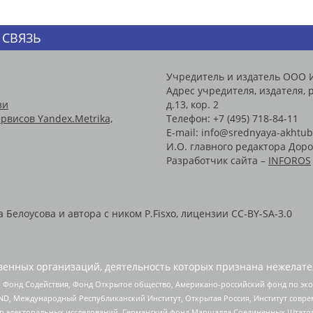
 СВЯЗЬ
Учредитель и издатель ООО 
Адрес учредителя, издателя, р
зи
д.13, кор. 2
рвисов Yandex.Metrika,
Телефон: +7 (495) 718-84-11
E-mail: info@srednyaya-akhtub
И.О. главного редактора Доро
Разработчик сайта –
INFOROS
Белоусова и автора с ником P.Fisxo, лицензии CC-BY-SA-3.0
енных организаций, деятельность которых признана нежелате
 Фонд Содействия, Фонд Открытое общество, Американо-российский фонд по э
 Международный Республиканский Институт, Открытая Россия, Институт совре
р электоральных исследований, Германский фонд Маршалла Соединенных Штатов