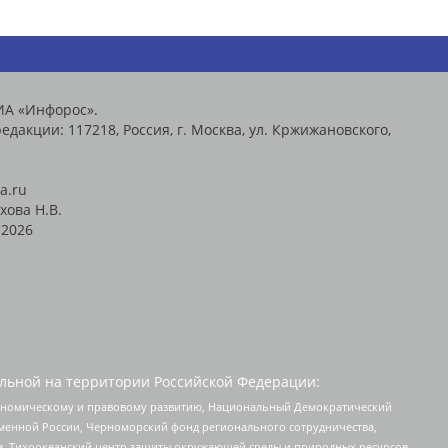
ИА «Инфорос».
едакции: 117218, Россия, г. Москва, ул. Кржижановского,
a.ru
хова Н.В.
2026
льной на территории Российской Федерации:
кономическому и правовому развитию, Национальный Демократический
менной России, Черноморский фонд регионального сотрудничества,
, Тихоокеанский центр защиты окружающей среды и природных ресурсов,