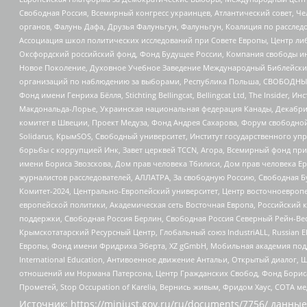
Свободная Россия, Всемирный конгресс украинцев, Атлантический совет, Ч
органов, Фалунь Дафа, Друзья Фалуньгун, Фалуньгун, Коалиция по рассле
Ассоциация школ политических исследований при Совете Европы, Центр ли
Оксфордский российский фонд, Фонд Будущее России, Компания свободы ин
Новое Поколение, Духовное Учебное Заведение Международный Библейский
организаций по наблюдению за выборами, Республика Польша, СВОБОДНЫЙ
Фонд имени Генриха Бёлля, Stichting Bellingcat, Bellingcat Ltd, The Inside
Макдональда-Лорье, Украинская национальная федерация Канады, Декабрис
комитет в Швеции, Проект Медуза, Фонд Андрея Сахарова, Форум свободной 
Solidarus, КрымSOS, Свободный университет, Институт государственного у
борьбы с коррупцией Инк, Завет церквей TCCN, Агора, Всемирный фонд при
имени Бориса Звозскова, Дом прав человека Тбилиси, Дом прав человека Ер
журналистов расследователей, АЛЛАТРА, За свободную Россию, Свободная Б
Комитет-2024, Центрально-Европейский университет, Центр восточноевроп
европейской политики, Академическая сеть Восточная Европа, Российский к
поддержки, Свободная Россия Берлин, Свободная Россия Северный Рейн-Вест
Крымскотатарский Ресурсный Центр, Глобальный союз IndustriALL, Russian E
Европы, Фонд имени Фридриха Эберта, XZ gGmbH, Мобильная академия поддержк
International Education, Антивоенное движение Антальи, Открытый диало
отношений им Нормана Патерсона, Центр Гражданских Свобод, Фонд Бориса
Прометей, Stop Occupation of Karelia, Вернись живым, Фридом Хаус, СОТА 
Источник:
https://minjust.gov.ru/ru/documents/7756/
данные