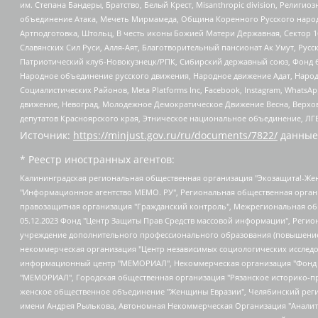
им. Степана Бандеры, Братство, Белый Крест, Misanthropic division, Рели
объединение Атака, Мечеть Мирмамеда, Община Коренного Русского народа
Артподготовка, Штольц, В честь иконы Божией Матери Державная, Сектор 1
Славянских Сил Руси, Алля-Аят, Благотворительный пансионат Ак Умут, Русск
Патриотический клуб-Новокузнецк/РПК, Сибирский державный союз, Фонд б
Народное объединение русского движения, Народное движение Адат, Народ
Социалистических Районов, Meta Platforms Inc, Facebook, Instagram, Wha
движение, Невоград, Молодежное Демократическое Движение Весна, Верхов
депутатов Красноярского края, Этническое национальное объединение, ЛГ
Источник:
https://minjust.gov.ru/ru/documents/7822/
данные
* Реестр иностранных агентов:
Калининградская региональная общественная организация "Экозащита!-Женсовет", Фонд содействия защите прав и свобод граждан "Общественный вердикт", Фонд "Институт Развития Свободы Информации", Частное учреждение "Информационное агентство МЕМО. РУ", Региональная общественная организация "Общественная комиссия по сохранению наследия академика Сахарова", Фонд поддержки свободы прессы, Санкт-Петербургская общественная правозащитная организация "Гражданский контроль", Межрегиональная общественная организация "Информационно-просветительский центр "Мемориал", Региональный Фонд "Центр Защиты Прав Средств Массовой Информации", с 05.12.2023 Фонд "Центр Защиты Прав Средств массовой информации", Региональная общественная благотворительная организация помощи беженцам и мигрантам "Гражданское содействие", Негосударственное образовательное учреждение дополнительного профессионального образования (повышение квалификации) специалистов "АКАДЕМИЯ ПО ПРАВАМ ЧЕЛОВЕКА", Свердловская региональная общественная организация "Сутяжник", Автономная некоммерческая организация "Центр независимых социологических исследований", Союз общественных объединений "Российский исследовательский центр по правам человека", Региональное общественное учреждение научно-информационный центр "МЕМОРИАЛ", Некоммерческая организация "Фонд защиты гласности", Автономная некоммерческая организация "Институт прав человека", Городская общественная организация "Екатеринбургское общество "МЕМОРИАЛ", Городская общественная организация "Рязанское историко-просветительское и правозащитное общество "Мемориал" (Рязанский Мемориал), Челябинский региональный орган общественной самодеятельности – женское общественное объединение "Женщины Евразии", Челябинский региональный орган общественной самодеятельности "Уральская правозащитная группа", Фонд содействия защите здоровья и социальной справедливости имени Андрея Рылькова, Автономная Некоммерческая Организация "Аналитический Центр Юрия Левады", Автономная некоммерческая организация социальной поддержки населения "Проект Апрель", Региональная общественная организация помощи женщинам и детям, находящимся в кризисной ситуации "Информационно-методический центр "Анна", Фонд содействия развитию массовых коммуникаций и правовому просвещению "Так-так-Так", Фонд содействия устойчивому развитию "Серебряная тайга", Свердловский региональный общественный фонд социальных проектов "Новое время", "Idel.Реалии", Кавказ.Реалии, Крым.Реалии, Телеканал Настоящее Время, Татаро-башкирская служба Радио Свобода (Azatliq Radiosi), Радио Свободная Европа/Радио Свобода (PCE/PC), "Сибирь.Реалии", "Фактограф", Благотворительный фонд помощи осужденным и их семьям, Автономная некоммерческая организация "Институт глобализации и социальных движений", Фонд "В защиту прав заключенных", Частное учреждение "Центр поддержки и содействия развитию средств массовой информации", Пензенский региональный общественный благотворительный фонд "Гражданский союз", "Север.Реалии", Некоммерческая организация Фонд "Правовая инициатива", Общество с ограниченной ответственностью "Радио Свободная Европа/Радио Свобода", Чешское информационное агентство "MEDIUM-ORIENT", Красноярская региональная общественная организация "Мы против СПИДа", Камалягин Денис Николаевич, Маркелов Сергей Евгеньевич, Пономарев Лев Александрович, Савицкая Людмила Алексеевна, Автоно