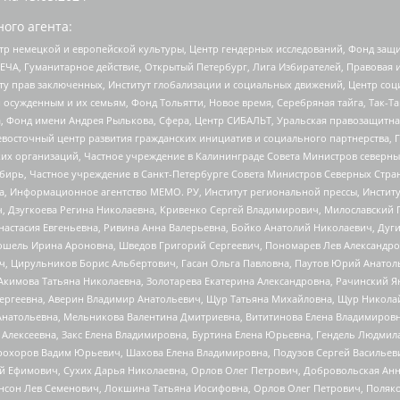
ого агента:
р немецкой и европейской культуры, Центр гендерных исследований, Фонд защи
ЧА, Гуманитарное действие, Открытый Петербург, Лига Избирателей, Правовая 
иту прав заключенных, Институт глобализации и социальных движений, Центр 
ужденным и их семьям, Фонд Тольятти, Новое время, Серебряная тайга, Так-Так-
, Фонд имени Андрея Рылькова, Сфера, Центр СИБАЛЬТ, Уральская правозащитна
невосточный центр развития гражданских инициатив и социального партнерства, 
 организаций, Частное учреждение в Калининграде Совета Министров северных 
бирь, Частное учреждение в Санкт-Петербурге Совета Министров Северных Стра
а, Информационное агентство МЕМО. РУ, Институт региональной прессы, Инсти
ч, Дзугкоева Регина Николаевна, Кривенко Сергей Владимирович, Милославски
настасия Евгеньевна, Ривина Анна Валерьевна, Бойко Анатолий Николаевич, Дуг
ошель Ирина Ароновна, Шведов Григорий Сергеевич, Пономарев Лев Александро
ч, Цирульников Борис Альбертович, Гасан Ольга Павловна, Паутов Юрий Анато
Акимова Татьяна Николаевна, Золотарева Екатерина Александровна, Рачинский Я
Сергеевна, Аверин Владимир Анатольевич, Щур Татьяна Михайловна, Щур Никола
Анатольевна, Мельникова Валентина Дмитриевна, Вититинова Елена Владимировн
 Алексеевна, Закс Елена Владимировна, Буртина Елена Юрьевна, Гендель Людмил
рохоров Вадим Юрьевич, Шахова Елена Владимировна, Подузов Сергей Васильеви
й Ефимович, Сухих Дарья Николаевна, Орлов Олег Петрович, Добровольская Анн
нсон Лев Семенович, Локшина Татьяна Иосифовна, Орлов Олег Петрович, Поляк