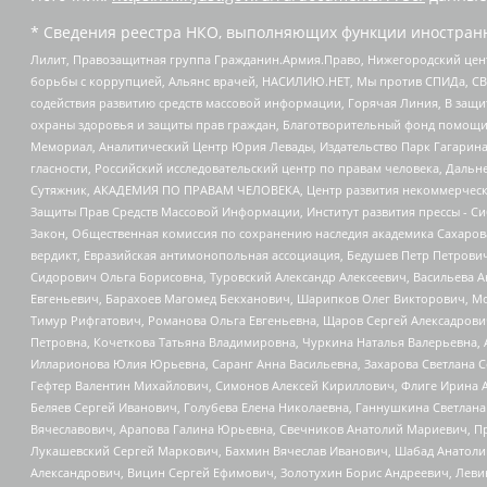
* Сведения реестра НКО, выполняющих функции иностранн
Лилит, Правозащитная группа Гражданин.Армия.Право, Нижегородский цент
борьбы с коррупцией, Альянс врачей, НАСИЛИЮ.НЕТ, Мы против СПИДа, СВЕ
содействия развитию средств массовой информации, Горячая Линия, В защ
охраны здоровья и защиты прав граждан, Благотворительный фонд помощи ос
Мемориал, Аналитический Центр Юрия Левады, Издательство Парк Гагарина
гласности, Российский исследовательский центр по правам человека, Даль
Сутяжник, АКАДЕМИЯ ПО ПРАВАМ ЧЕЛОВЕКА, Центр развития некоммерческих
Защиты Прав Средств Массовой Информации, Институт развития прессы - Си
Закон, Общественная комиссия по сохранению наследия академика Сахаров
вердикт, Евразийская антимонопольная ассоциация, Бедушев Петр Петрови
Сидорович Ольга Борисовна, Туровский Александр Алексеевич, Васильева А
Евгеньевич, Барахоев Магомед Бекханович, Шарипков Олег Викторович, М
Тимур Рифгатович, Романова Ольга Евгеньевна, Щаров Сергей Алексадрови
Петровна, Кочеткова Татьяна Владимировна, Чуркина Наталья Валерьевна, 
Илларионова Юлия Юрьевна, Саранг Анна Васильевна, Захарова Светлана 
Гефтер Валентин Михайлович, Симонов Алексей Кириллович, Флиге Ирина 
Беляев Сергей Иванович, Голубева Елена Николаевна, Ганнушкина Светлана
Вячеславович, Арапова Галина Юрьевна, Свечников Анатолий Мариевич, П
Лукашевский Сергей Маркович, Бахмин Вячеслав Иванович, Шабад Анатоли
Александрович, Вицин Сергей Ефимович, Золотухин Борис Андреевич, Леви