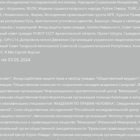
гиозное объединение последователей инглиизма, Народная Социальная Инициатива,
 г. Астрахани, ВОЛЯ, Меджлис крымскотатарского народа, Рубеж Севера, ТОЙС, 
6, Независимость, Фирма, Молодежная правозащитная группа МПГ, Курсом Правд
ая республика Русь, Арестантское уголовное единство, Башкорт, Нация и свобода,
орьбы с коррупцией, Фонд защиты прав граждан, Штабы Навального, Совет гражд
ный совет граждан РСФСР СССР Архангельской области, Проект Штурм, Граждане 
tsApp, СИЧ-С14, Добровольческое Движение Организации украинских националисто
ный Совет Татарской Автономной Советской Социалистической Республики, Кон
БТ, Я.МЫ Сергей Фургал
 на
03.05.2024
мная некоммерческая организация "Центр по работе с проблемой насилия "НАСИЛИЮ.НЕТ", Межрегиональный профессиональный союз работников здравоохранения "Альянс врачей", Юридическое лицо, зарегистрированное в Латвийской Республике, SIA "Medusa Project" (регистрационный номер 40103797863, дата регистрации 10.06.2014), Некоммерческая организация "Фонд по борьбе с коррупцией", Автономная некоммерческая организация "Институт права и публичной политики", Баданин Роман Сергеевич, Гликин Максим Александрович, Железнова Мария Михайловна, Лукьянова Юлия Сергеевна, Маетная Елизавета Витальевна, Маняхин Петр Борисович, Чуракова Ольга Владимировна, Ярош Юлия Петровна, Юридическое лицо "The Insider SIA", зарегистрированное в Риге, Латвийская Республика (дата регистрации 26.06.2015), являющееся администратором доменного имени интернет-издания "The Insider SIA", https://theins.ru, Постернак Алексей Евгеньевич, Рубин Михаил Аркадьевич, Анин Роман Александрович, Юридическое лицо Istories fonds, зарегистрированное в Латвийской Республике (регистрационный номер 50008295751, дата регистрации 24.02.2020), Великовский Дмитрий Александрович, Долинина Ирина Николаевна, Мароховская Алеся Алексеевна, Шлейнов Роман Юрьевич, Шмагун Олеся Валентиновна, Общество с ограниченной ответственностью "Альтаир 2021", Общество с ограниченной ответственностью "Вега 2021", Общество с ограниченной ответственностью "Главный редактор 2021", Общество с ограниченной ответственностью "Ромашки монолит", Важенков Артем Валерьевич, Ивановская областная общественная организация "Центр гендерных исследований", Гурман Юрий Альбертович, Медиапроект "ОВД-Инфо", Егоров Владимир Владимирович, Жилинский Владимир Александрович, Общество с ограниченной ответственностью "ЗП", Иванова София Юрьевна, Карезина Инна Павловна, Кильтау Екатерина Викторовна, Петров Алексей Викторович, Пискунов Сергей Евгеньевич, Смирнов Сергей Сергеевич, Тихонов Михаил Сергеевич, Общество с ограниченной ответственностью "ЖУРНАЛИСТ-ИНОСТРАННЫЙ АГЕНТ", Арапова Галина Юрьевна, Вольтская Татьяна Анатольевна, Американская компания "Mason G.E.S. Anonymous Foundation" (США), являющаяся владельцем интернет-издания https://mnews.world/, Компания "Stichting Bellingcat", зарегистрированная в Нидерландах (дата регистрации 11.07.2018), Захаров Андрей Вячеславович, Клепиковская Екатерина Дмитриевна, Общество с ограниченной ответственностью "МЕМО", Перл Роман Александрович, Симонов Евгений Алексеевич, Соловьева Елена Анатольевна, Сотников Даниил Владимирович, Сурначева Елизавета Дмитриевна, Автономная некоммерческая организация по защите прав человека и информированию населения "Якутия – Наше Мнение", Общество с ограниченной ответственностью "Москоу диджитал медиа", с 26.01.2023 Общество с ограниченной ответственностью "Чайка Белые сады", Ветошкина Валерия Валерьевна, Заговора Максим Александрович, Межрегиональное общественное движение "Российская ЛГБТ - сеть", Оленичев Максим Владимирович, Павлов Иван Юрьевич, Скворцова Елена Сергеевна, Общество с ограниченной ответственностью "Как бы инагент", Кочетков Игорь Викторович, Общество с ограниченной ответственностью "Честные выборы", Еланчик Олег Александрович, Общество с ограниченной ответственностью "Нобелевский призыв", Гималова Регина Эмилевна, Григорьев Андрей Валерьевич, Григорьева Алина Александровна, Ассоциация по содействию защите прав призывников, альтернативнослужащих и военнослужащих "Правозащитная группа "Гражданин.Армия.Право", Хисамова Регина Фаритовна, Автономная некоммерческая организация по реализации социально-правовых программ "Лилит", Дальн