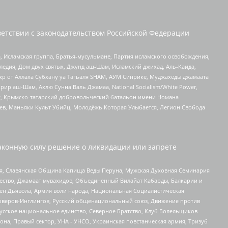
етствии с законодательством Российской Федерации
 Исламская группа, Братья-мусульмане, Партия исламского освобождения,
едия, Дом двух святых, Джунд аш-Шам, Исламский джихад, Аль-Каида,
жр от Аллаха Субхану уа Тагьаля SHAM, АУМ Синрике, Муджахеды джамаата
рир аш-Шам, Ахлю Сунна Валь Джамаа, National Socialism/White Power,
рг, Крымско-татарский добровольческий батальон имени Номана
оев, Маньяки Культ Убийц, Молодёжь Которая Улыбается, Легион Свобода
аконную силу решение о ликвидации или запрете
ья, Славянская Община Капища Веды Перуна, Мужская Духовная Семинария
щество, Джамаат мувахидов, Объединенный Вилайат Кабарды, Балкарии и
ден Дьявола, Армия воли народа, Национальная Социалистическая
роверов-Инглингов, Русский общенациональный союз, Движение против
усское национальное единство, Северное Братство, Клуб Болельщиков
а, Правый сектор, УНА - УНСО, Украинская повстанческая армия, Тризуб