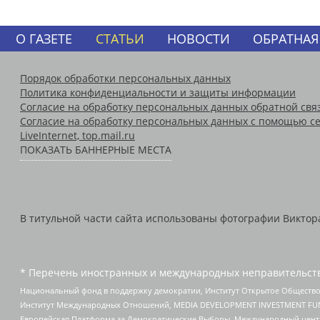
О ГАЗЕТЕ
СТАТЬИ
НОВОСТИ
ОБРАТНАЯ
Порядок обработки персональных данных
Политика конфиденциальности и защиты информации
Согласие на обработку персональных данных обратной свя
Согласие на обработку персональных данных с помощью се
LiveInternet, top.mail.ru
ПОКАЗАТЬ БАННЕРНЫЕ МЕСТА
В титульной части сайта использованы фотографии Виктора 
* Перечень иностранных и международных неправительств
Национальный фонд в поддержку демократии, Институт Открытое Общество
Институт Международных Отношений, MEDIA DEVELOPMENT INVESTMENT FUND,
Европейская Платформа за Демократические Выборы, Международный цент