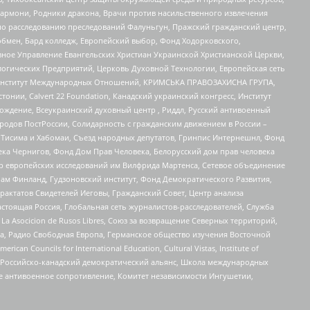
 Хармони, Родники дракона, Врачи против насильственного извлечения
по расследованию преследований Фалуньгун, Пражский гражданский центр,
бмен, Бард колледж, Европейский выбор, Фонд Ходорковского,
ное Управление Евангельских Христиан Украинской Христианской Церкви,
огических Предприятий, Церковь Духовной Технологии, Европейская сеть
ий Институт Международных Отношений, КРИМСЬКА ПРАВОЗАХИСНА ГРУПА,
стонии, Calvert 22 Foundation, Канадский украинский конгресс, Институт
ждение, Всеукраинский духовный центр , Риддл, Русский антивоенный
ародов ПостРоссии, Солидарность с гражданским движением в России –
в Тисима и Хабомаи, Съезд народных депутатов, Гринпис Интернешнл, Фонд
ека Чернигов, Фонд Дом Прав Человека, Белорусский дом прав человека
нтр европейских исследований им Вилфрида Мартенса, Сетевое объединение
Чам Финланд, Гудзоновский институт, Фонд Демократического Развития,
актатов Свидетелей Иеговы, Гражданский Совет, Центр анализа
астоящая Россия, Глобальная сеть журналистов-расследователей, Служба
a Asocicion de Rusos Libres, Союз за возвращение Северных территорий,
еста, Радио Свободная Европа, Германское общество изучения Восточной
ouncils for International Education, Cultural Vistas, Institute of
, Российско-канадский демократический альянс, Школа международных
е антивоенное сопротивление, Комитет независимости Ингушетии,