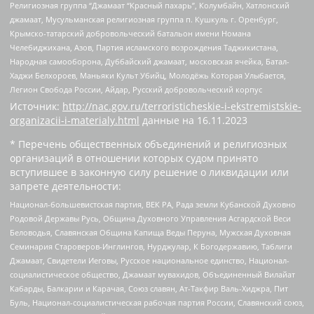
Религиозная группа “Джамаат “Красный пахарь”, Колумбайн, Хатлонский
джамаат, Мусульманская религиозная группа п. Кушкуль г. Оренбург,
Крымско-татарский добровольческий батальон имени Номана
Челебиджихана, Азов, Партия исламского возрождения Таджикистана,
Народная самооборона, Дуббайский джамаат, московская ячейка, Батал-
Хаджи Белхороев, Маньяки Культ Убийц, Молодёжь Которая Улыбается,
Легион Свобода России, Айдар, Русский добровольческий корпус
Источник:
http://nac.gov.ru/terroristicheskie-i-ekstremistskie-
organizacii-i-materialy.html
данные на
16.11.2023
* Перечень общественных объединений и религиозных
организаций в отношении которых судом принято
вступившее в законную силу решение о ликвидации или
запрете деятельности:
Национал-большевистская партия, ВЕК РА, Рада земли Кубанской Духовно
Родовой Державы Русь, Община Духовного Управления Асгардской Веси
Беловодья, Славянская Община Капища Веды Перуна, Мужская Духовная
Семинария Староверов-Инглингов, Нурджулар, К Богодержавию, Таблиги
Джамаат, Свидетели Иеговы, Русское национальное единство, Национал-
социалистическое общество, Джамаат мувахидов, Объединенный Вилайат
Кабарды, Балкарии и Карачая, Союз славян, Ат-Такфир Валь-Хиджра, Пит
Буль, Национал-социалистическая рабочая партия России, Славянский союз,