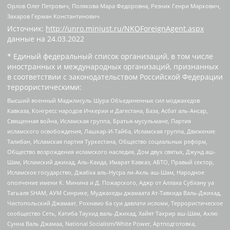
Орлов Олег Петрович, Полякова Мара Федоровна, Резник Генри Маркович,
Захаров Герман Константинович
Источник:
http://unro.minjust.ru/NKOForeignAgent.aspx
данные на
24.03.2022
* Единый федеральный список организаций, в том числе
иностранных и международных организаций, признанных
в соответствии с законодательством Российской Федерации
террористическими:
Высший военный Маджлисуль Шура Объединенных сил моджахедов
Кавказа, Конгресс народов Ичкерии и Дагестана, База, Асбат аль-Ансар,
Священная война, Исламская группа, Братья-мусульмане, Партия
исламского освобождения, Лашкар-И-Тайба, Исламская группа, Движение
Талибан, Исламская партия Туркестана, Общество социальных реформ,
Общество возрождения исламского наследия, Дом двух святых, Джунд аш-
Шам, Исламский джихад, Аль-Каида, Имарат Кавказ, АБТО, Правый сектор,
Исламское государство, Джабха аль-Нусра ли-Ахль аш-Шам, Народное
ополчение имени К. Минина и Д. Пожарского, Аджр от Аллаха Субхану уа
Тагьаля SHAM, АУМ Синрике, Муджахеды джамаата Ат-Тавхида Валь-Джихад,
Чистопольский Джамаат, Рохнамо ба суи давлати исломи, Террористическое
сообщество Сеть, Катиба Таухид валь-Джихад, Хайят Тахрир аш-Шам, Ахлю
Сунна Валь Джамаа, National Socialism/White Power, Артподготовка,