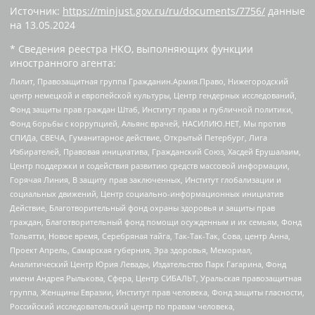
Источник:
https://minjust.gov.ru/ru/documents/7756/
данные
на
13.05.2024
* Сведения реестра НКО, выполняющих функции
иностранного агента:
Лилит, Правозащитная группа Гражданин.Армия.Право, Нижегородский
центр немецкой и европейской культуры, Центр гендерных исследований,
Фонд защиты прав граждан Штаб, Институт права и публичной политики,
Фонд борьбы с коррупцией, Альянс врачей, НАСИЛИЮ.НЕТ, Мы против
СПИДа, СВЕЧА, Гуманитарное действие, Открытый Петербург, Лига
Избирателей, Правовая инициатива, Гражданский Союз, Хасдей Ерушалаим,
Центр поддержки и содействия развитию средств массовой информации,
Горячая Линия, В защиту прав заключенных, Институт глобализации и
социальных движений, Центр социально-информационных инициатив
Действие, Благотворительный фонд охраны здоровья и защиты прав
граждан, Благотворительный фонд помощи осужденным и их семьям, Фонд
Тольятти, Новое время, Серебряная тайга, Так-Так-Так, Сова, центр Анна,
Проект Апрель, Самарская губерния, Эра здоровья, Мемориал,
Аналитический Центр Юрия Левады, Издательство Парк Гагарина, Фонд
имени Андрея Рылькова, Сфера, Центр СИБАЛЬТ, Уральская правозащитная
группа, Женщины Евразии, Институт прав человека, Фонд защиты гласности,
Российский исследовательский центр по правам человека,