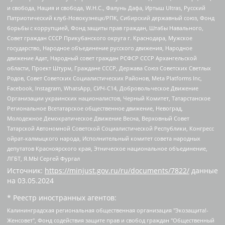
и свобода, Нация и свобода, W.H.С., Фалунь Дафа, Иртыш Ultras, Русский
Патриотический клуб-Новокузнецк/РПК, Сибирский державный союз, Фонд
борьбы с коррупцией, Фонд защиты прав граждан, Штабы Навального,
Совет граждан СССР Прикубанского округа г. Краснодара, Мужское
государство, Народное объединение русского движения, Народное
движение Адат, Народный совет граждан РСФСР СССР Архангельской
области, Проект Штурм, Граждане СССР, Держава Союз Советских Светлых
Родов, Совет Советских Социалистических Районов, Meta Platforms Inc,
Facebook, Instagram, WhatsApp, СИЧ-С14, Добровольческое Движение
Организации украинских националистов, Черный Комитет, Татарстанское
Региональное Всетатарское общественное движение, Невоград,
Молодежное Демократическое Движение Весна, Верховный Совет
Татарской Автономной Советской Социалистической Республики, Конгресс
ойрат-калмыцкого народа, Исполнительный комитет совета народных
депутатов Красноярского края, Этническое национальное объединение,
ЛГБТ, Я.МЫ Сергей Фургал
Источник:
https://minjust.gov.ru/ru/documents/7822/
данные
на
03.05.2024
* Реестр иностранных агентов:
Калининградская региональная общественная организация "Экозащита!-Женсовет", Фонд содействия защите прав и свобод граждан "Общественный вердикт", Фонд "Институт Развития Свободы Информации", Частное учреждение "Информационное агентство МЕМО. РУ", Региональная общественная организация "Общественная комиссия по сохранению наследия академика Сахарова", Фонд поддержки свободы прессы, Санкт-Петербургская общественная правозащитная организация "Гражданский контроль", Межрегиональная общественная организация "Информационно-просветительский центр "Мемориал", Региональный Фонд "Центр Защиты Прав Средств Массовой Информации", с 05.12.2023 Фонд "Центр Защиты Прав Средств массовой информации", Региональная общественная благотворительная организация помощи беженцам и мигрантам "Гражданское содействие", Негосударственное образовательное учреждение дополнительного профессионального образования (повышение квалификации) специалистов "АКАДЕМИЯ ПО ПРАВАМ ЧЕЛОВЕКА", Свердловская региональная общественная организация "Сутяжник", Автономная некоммерческая организация "Центр независимых социологических исследований", Союз общественных объединений "Российский исследовательский центр по правам человека", Региональное общественное учреждение научно-информационный центр "МЕМОРИАЛ", Некоммерческая организация "Фонд защиты гласности", Автономная некоммерческая организация "Институт прав человека", Городская общественная организация "Екатеринбургское общество "МЕМОРИАЛ", Городская общественная организация "Рязанское историко-просветительское и правозащитное общество "Мемориал" (Рязанский Мемориал), Челябинский региональный орган общественной самодеятельности – женское общественное объединение "Женщины Евразии", Челябинский региональный орган общественной самодеятельности "Уральская правозащитная группа", Фонд содействия защите здоровья и социальной справедливости имени Андрея Рылькова, Автономная Некоммерческая Организация "Аналитический Центр Юрия Левады", Автономная некоммерческая организация социальной поддержки населения "Проект Апрель", Региональная общественная организация помощи женщинам и детям, находящимся в кризисной ситуации "Информационно-методический центр "Анна", Фонд содействия развитию массовых коммуникаций и правовому просвещению "Так-так-Так", Фонд содействия устойчивому развитию "Серебряная тайга", Свердловский региональный общественный фонд социальных проектов "Новое время", "Idel.Реалии", Кавказ.Реалии, Крым.Реалии, Телеканал Настоящее Время, Татаро-башкирская служба Радио Свобода (Azatliq Radiosi), Радио Свободная Европа/Радио Свобода (PCE/PC), "Сибирь.Реалии", "Фактограф", Благотворительный фонд помощи осужденным и их семьям, Автономная некоммерческая организация "Институт глобализации и социальных движений", Фонд "В защиту прав заключенных", Частное учреждение "Центр поддержки и содействия развитию средств массовой информации", Пензенский региональный общественный благотворительный фонд "Гражданский союз", "Север.Реалии", Некоммерческая организация Фонд "Правовая инициатива", Общество с ограниченной ответственностью "Радио Свободная Европа/Радио Свобода", Чешское информационное агентство "MEDIUM-ORIENT", Красноярская региональная общественная организация "Мы против СПИДа", Камалягин Денис Николаевич, Маркелов Сергей Евгеньевич, Пономарев Лев Александрович, Савицкая Людмила Алексеевна, Автономная некоммерческая организация "Центр по работе с проблемой насилия "НАСИЛИЮ.НЕТ", Межрегиональный профессиональный союз работников здравоохранения "Альянс врачей", Юридическое лицо, зарегистрированное в Латвийской Республике, SIA "Medusa Project" (регистрационный номер 40103797863, дата регистрации 10.06.2014), Некоммерческая организация "Фонд по борьбе с коррупцией", Автономная некоммерческая организация "Институт права и публичной политики", Баданин Роман Сергеевич, Гликин Максим Александрович, Железнова Мария Михайловна, Лукьянова Юлия Сергеевна, Маетная Елизавета Витальевна, Маняхин Петр Борисович, Чуракова Ольга Владимировна, Ярош Юлия Петровна, Юридическое лицо "The Insider SIA", зарегистрированное в Риге, Латвийская Республика (дата регистрации 26.06.2015), являющееся администратором доменного имени интернет-издания "The Insider SIA", https://theins.ru, Постернак Алексей Евгеньевич, Рубин Михаил Аркадьевич, Анин Роман Александрович, Юридическое лицо Istories fonds, зарегистрированное в Латвийской Республике (регистрационный номер 50008295751, дата регистрации 24.02.2020), Великовский Дмитрий Александрович, Долинина Ирина Николаевна, Мароховская Алеся Алексеевна, Шлейнов Роман Юрьевич, Шмагун Олеся Валентиновна, Общество с ограниченной ответственностью "Альтаир 2021", Общество с ограниченной ответственностью "Вега 2021", Общество с ограниченной ответственностью "Главный редактор 2021", Общество с ограниченной ответственностью "Ромашки монолит", Важенков Артем Валерьевич, Ивановская областная общественная организация "Центр гендерных исследований", Гурман Юрий Альбертович, Медиапроект "ОВД-Инфо", Егоров Владимир Владимирович, Жилинский Владимир Александрович, Общество с ограниченной ответственностью "ЗП", Иванова София Юрьевна, Карезина Инна Павловна, Кильтау Екатерина Викторовна, Петров Алексей Викторович, Пискунов Сергей Евгеньевич, Смирнов Сергей Сергеевич, Тихонов Михаил Сергеевич, Общество с ограниченной ответственностью "ЖУРНАЛИСТ-ИНОСТРАННЫЙ АГЕНТ", Арапова Галина Юрьевна, Вольтская Татьяна Анатольевна, Американская компания "Mason G.E.S. Anonymous Foundation" (США), являющаяся владельцем интернет-издания https://mnews.world/, Компания "Stichting Bellingcat", зарегистрированная в Нидерландах (дата регистрации 11.07.2018), Захаров Андрей Вячеславович, Клепиковская Екатерина Дмитриевна, Общество с ограниченной ответственностью "МЕМО", Перл Роман Александрович, Симонов Евгений Алексеевич, Соловьева Елена Анатольевна, Сотников Даниил Владимирович, Сурначева Елизавета Дмитриевна, Автономная некоммерческая организация по защите прав человека и информированию населения "Якутия – Наше Мнение", Общество с ограниченной ответственностью "Москоу диджитал медиа", с 26.01.2023 Общество с ограниченной ответственностью "Чайка Белые сады", Ветошкина Валерия Валерьевна, Заговора Максим Александрович, Межрегиональное общественное движение "Российская ЛГБТ - сеть", Оленичев Максим Владимирович, Павлов Иван Юрьевич, Скворцова Елена Сергеевна, Общество с ограниченной ответственностью "Как бы инагент", Кочетков Игорь Викторович, Общество с ограниченной ответственностью "Честные выборы", Еланчик Олег Александрович, Общество с ограниченной ответственностью "Нобелевский призыв", Гималова Регина Эмилевна, Григорьев Андрей Валерьевич, Григорьева Алина Александровна, Ассоциация по содействию защите прав призывников, альтернативнослужащих и военнослужащих "Правозащитная группа "Гражданин.Армия.Право", Хисамова Регина Фаритовна, Автономная некоммерческая организация по реализации социально-правовых программ "Лилит", Дальневосточное общественное движение "Маяк", Санкт-Петербургская ЛГБТ-инициативная группа "Выход", Инициативная группа ЛГБТ+ "Реверс", Алексеев Андрей Викторович, Бекбулатова Таисия Львовна, Беляев Иван Михайлович, Владыкина Елена Сергеевна, Гельман Марат Александрович, Никульшина Вероника Юрьевна, Толоконникова Надежда Андреевна, Шендерович Виктор Анатольевич, Общество с ограниченной ответственностью "Данное сообщение", Общество с ограниченной ответственностью Издательский дом "Новая глава", Айнбиндер Александра Александровна, Московский комьюнити-центр для ЛГБТ+инициатив, Благотворительный фонд развития филантропии, Deutsche Welle (Германия, Kurt-Schumacher-Strasse 3, 53113 Bonn), Борзунова Мария Михайловна, Воробьев Виктор Викторович, Голубева Анна Львовна, Константинова Алла Михайловна, Малкова Ирина Владимировна, Мурадов Мурад Абдулгалимович, Осетинская Елизавета Николаевна, Понасенков Евгений Николаевич, Ганапольский Матвей Юрьевич, Киселев Евгений Алексеевич, Борухович Ирина Григорьевна, Дремин Иван Тимофеевич, Дубровский Дмитрий Викторович, Красноярская региональная общественная организация поддержки и развития альтернативных образовательных технологий и межкультурных коммуникаций "ИНТЕРРА", Маяковская Екатерина Алексеевна, Фейгин Марк Захарович, Филимонов Андрей Викторович, Дзугкоева Регина Николаевна, Доброхотов Роман Александрович, Дудь Юрий Александрович, Елкин Сергей Владимирович, Кругликов Кирилл Игоревич, Сабунаева Мария Леонидовна, Семенов Алексей Владимирович, Шаинян Карен Багратович, Шульман Екатерина Михайловна, Асафьев Артур Валерьевич, Вахштайн Виктор Семенович, Венедиктов Алексей Алексеевич, Лушникова Екатерина Евгеньевна, Волков Леонид Михайлович, Невзоров Александр Глебович, Пархоменко Сергей Борисович, Сироткин Ярослав Николаевич, Кара-Мурза Владимир Владимирович, Баранова Наталья Владимировна, Гозман Леонид Яковлевич, Кагарлицкий Борис Юльевич, Климарев Михаил Валерьевич, Милов Владимир Станиславович, Автономная некоммерческая организация Краснодарский центр современного искусства "Типография", Моргенштерн Алишер Тагирович, Соболь Любовь Эдуардовна, Общество с ограниченной ответственностью "ЛИЗА НОРМ", Каспаров Гарри Кимович, Ходорковский Михаил Борисович, Общество с ограниченной ответственностью "Апрельские тезисы", Данилович Ирина Брониславовна, Кашин Олег Владимирович, Петров Николай Владимирович, Пивоваров Алексей Владимирович, Соколов Михаил Владимирович, Цветкова Юлия Владимировна, Чичваркин Евгений Александрович, Комитет против пыток/Команда против пыток, Общество с ограниченной ответственностью "Первый научный", Общество с ограниченной ответственностью "Вертолет и ко", Белоцерковская Вероника Борисовна, Кац Максим Евгеньевич, Лазарева Татьяна Юрьевна, Шаведдинов Руслан Табризович, Яшин Илья Валерьевич, Общество с ограниченной ответственностью "Иноагент ААВ", Алешковский Дмитрий Петрович, Альбац Евгения Марковна, Быков Дмитрий Львович, Галямина Юлия Евгеньевна, Лойко Сергей Леонидович, Мартынов Кирилл Константинович, Медведев Сергей Александрович, Крашенинников Федор Геннадиевич, Гордеева Катерина Вл