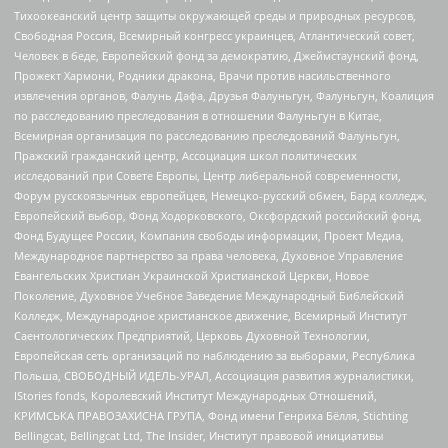
Тихоокеанский центр защиты окружающей среды и природных ресурсов,
Свободная Россия, Всемирный конгресс украинцев, Атлантический совет,
Человек в беде, Европейский фонд за демократию, Джеймстаунский фонд,
Прожект Хармони, Родники дракона, Врачи против насильственного
извлечения органов, Фалунь Дафа, Друзья Фалуньгун, Фалуньгун, Коалиция
по расследованию преследования в отношении Фалуньгун в Китае,
Всемирная организация по расследованию преследований Фалуньгун,
Пражский гражданский центр, Ассоциация школ политических
исследований при Совете Европы, Центр либеральной современности,
Форум русскоязычных европейцев, Немецко-русский обмен, Бард колледж,
Европейский выбор, Фонд Ходорковского, Оксфордский российский фонд,
Фонд Будущее России, Компания свободы информации, Проект Медиа,
Международное партнерство за права человека, Духовное Управление
Евангельских Христиан Украинской Христианской Церкви, Новое
Поколение, Духовное Учебное Заведение Международный Библейский
Колледж, Международное христианское движение, Всемирный Институт
Саентологических Предприятий, Церковь Духовной Технологии,
Европейская сеть организаций по наблюдению за выборами, Республика
Польша, СВОБОДНЫЙ ИДЕЛЬ-УРАЛ, Ассоциация развития журналистики,
IStories fonds, Королевский Институт Международных Отношений,
КРИМСЬКА ПРАВОЗАХИСНА ГРУПА, Фонд имени Генриха Бёлля, Stichting
Bellingcat, Bellingcat Ltd, The Insider, Институт правовой инициативы