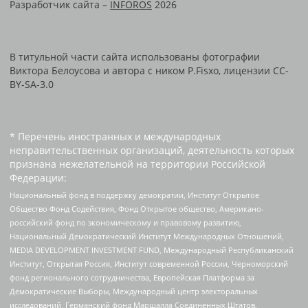
Разработчик сайта –
INFOROS
2026
В титульной части сайта использованы фотографии
Виктора Белоусова и автора с ником P.Fisxo, лицензии CC-
BY-SA-3.0
* Перечень иностранных и международных
неправительственных организаций, деятельность которых
признана нежелательной на территории Российской
Федерации:
Национальный фонд в поддержку демократии, Институт Открытое
Общество Фонд Содействия, Фонд Открытое общество, Американо-
российский фонд по экономическому и правовому развитию,
Национальный Демократический Институт Международных Отношений,
MEDIA DEVELOPMENT INVESTMENT FUND, Международный Республиканский
Институт, Открытая Россия, Институт современной России, Черноморский
фонд регионального сотрудничества, Европейская Платформа за
Демократические Выборы, Международный центр электоральных
исследований, Германский фонд Маршалла Соединенных Штатов,