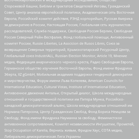
Сторожевой башни, Библии и трактатов Свидетелей Иеговы, Гражданский
Совет, Центр анализа европейской политики, Академическая сеть Восточная
Европа, Российский комитет действия, РЭНД корпорейшн, Русская Америка
за демократию в России, Настоящая Россия, Глобальная сеть журналистов-
расследователей, Служба поддержки, Свободная Россия Берлин, Свободная
Россия Северный Рейн-Вестфалия, Фонд глобальной помощи, Антивоенный
комитет России, Russie-Libertes, La Asocicion de Rusos Libres, Союз за
возвращение Северных территорий, Крымскотатарский Ресурсный Центр,
Глобальный союз IndustriALL, Russian Election Monitor, Article 19, Мнение
медиа, Федерация анархического черного креста, Радио Свободная Европа,
Германское общество изучения Восточной Европы, Фонд имени Фридриха
Эберта, XZ gGmbH, Мобильная академия поддержки гендерной демократии
и миротворчества, Форум имени Льва Копелева, American Councils for
International Education, Cultural Vistas, Institute of International Education,
Антивоенное движение Антальи, Открытый диалог, Школа международных
отношений и государственной политики им Питера Мунка, Российско-
канадский демократический альянс, Школа международных отношений им
Нормана Патерсона, Центр Гражданских Свобод, Фонд Бориса Немцова за
Свободу, Фонд имени Фридриха Науманна за свободу, Феминистское
антивоенное сопротивление, Комитет независимости Ингушетии, Прометей,
Stop Occupation of Karelia, Вернись живым, Фридом Хаус, СОТА медиа,
Либерально-демократическая Лига Украины