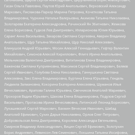
Гасан Ольга Павловна, Паутов Юрий Анатольевич, Верховский Александр
Маркович, Пислакова-Паркер Марина Петровна, Кочеткова Татьяна
Владимировна, Чуркина Наталья Валерьевна, Акимова Татьяна Николаевна,
Золотарева Екатерина Александровна, Рачинский Ян Збигневич, Жемкова
Елена Борисовна, Гудков Лев Дмитриевич, Илларионова Юлия Юрьевна,
Саранг Анна Васильевна, Захарова Светлана Сергеевна, Аверин Владимир
Анатольевич, Щур Татьяна Михайловна, Щур Николай Алексеевич,
Блинушов Андрей Юрьевич, Мосин Алексей Геннадьевич, Гефтер Валентин
Михайлович, Симонов Алексей Кириллович, Флиге Ирина Анатольевна,
Мельникова Валентина Дмитриевна, Вититинова Елена Владимировна,
Баженова Светлана Куприяновна, Максимов Сергей Владимирович, Беляев
Сергей Иванович, Голубева Елена Николаевна, Ганнушкина Светлана
Алексеевна, Закс Елена Владимировна, Буртина Елена Юрьевна, Гендель
Людмила Залмановна, Кокорина Екатерина Алексеевна, Шуманов Илья
Вячеславович, Арапова Галина Юрьевна, Свечников Анатолий Мариевич,
Прохоров Вадим Юрьевич, Шахова Елена Владимировна, Подузов Сергей
Васильевич, Протасова Ирина Вячеславовна, Литинский Леонид Борисович,
Лукашевский Сергей Маркович, Бахмин Вячеслав Иванович, Шабад
Анатолий Ефимович, Сухих Дарья Николаевна, Орлов Олег Петрович,
Добровольская Анна Дмитриевна, Королева Александра Евгеньевна,
Смирнов Владимир Александрович, Вицин Сергей Ефимович, Золотухин
Борис Андреевич, Левинсон Лев Семенович, Локшина Татьяна Иосифовна,