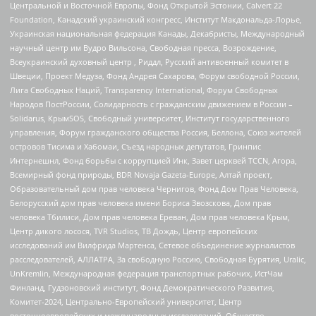
Центральной и Восточной Европы, Фонд Открытой Эстонии, Calvert 22
Foundation, Канадский украинский конгресс, Институт Макдональда-Лорье,
Украинская национальная федерация Канады, Декабристы, Международный
научный центр им Вудро Вильсона, Свободная пресса, Возрождение,
Всеукраинский духовный центр , Риддл, Русский антивоенный комитет в
Швеции, Проект Медуза, Фонд Андрея Сахарова, Форум свободной России,
Лига Свободных Наций, Transparеncy International, Форум Свободных
Народов ПостРоссии, Солидарность с гражданским движением в России –
Solidarus, КрымSOS, Свободный университет, Институт государственного
управления, Форум гражданского общества Россия, Беллона, Союз жителей
островов Тисима и Хабомаи, Съезд народных депутатов, Гринпис
Интернешнл, Фонд борьбы с коррупцией Инк, Завет церквей TCCN, Агора,
Всемирный фонд природы, BDR Novaja Gazeta-Europe, Алтай проект,
Образовательный дом прав человека Чернигов, Фонд Дом Прав Человека,
Белорусский дом прав человека имени Бориса Звозскова, Дом прав
человека Тбилиси, Дом прав человека Ереван, Дом прав человека Крым,
Центр дикого лосося, TVR Studios, ТВ Дождь, Центр европейских
исследований им Вилфрида Мартенса, Сетевое объединение журналистов
расследователей, АЛЛАТРА, За свободную Россию, Свободная Бурятия, Uralic,
UnKremlin, Международная федерация транспортных рабочих, ИстЧам
Финланд, Гудзоновский институт, Фонд Демократического Развития,
Комитет-2024, Центрально-Европейский университет, Центр
восточноевропейских и международных исследований, Общество