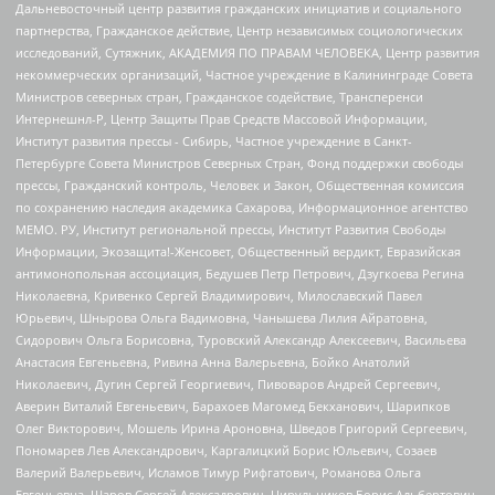
Дальневосточный центр развития гражданских инициатив и социального
партнерства, Гражданское действие, Центр независимых социологических
исследований, Сутяжник, АКАДЕМИЯ ПО ПРАВАМ ЧЕЛОВЕКА, Центр развития
некоммерческих организаций, Частное учреждение в Калининграде Совета
Министров северных стран, Гражданское содействие, Трансперенси
Интернешнл-Р, Центр Защиты Прав Средств Массовой Информации,
Институт развития прессы - Сибирь, Частное учреждение в Санкт-
Петербурге Совета Министров Северных Стран, Фонд поддержки свободы
прессы, Гражданский контроль, Человек и Закон, Общественная комиссия
по сохранению наследия академика Сахарова, Информационное агентство
МЕМО. РУ, Институт региональной прессы, Институт Развития Свободы
Информации, Экозащита!-Женсовет, Общественный вердикт, Евразийская
антимонопольная ассоциация, Бедушев Петр Петрович, Дзугкоева Регина
Николаевна, Кривенко Сергей Владимирович, Милославский Павел
Юрьевич, Шнырова Ольга Вадимовна, Чанышева Лилия Айратовна,
Сидорович Ольга Борисовна, Туровский Александр Алексеевич, Васильева
Анастасия Евгеньевна, Ривина Анна Валерьевна, Бойко Анатолий
Николаевич, Дугин Сергей Георгиевич, Пивоваров Андрей Сергеевич,
Аверин Виталий Евгеньевич, Барахоев Магомед Бекханович, Шарипков
Олег Викторович, Мошель Ирина Ароновна, Шведов Григорий Сергеевич,
Пономарев Лев Александрович, Каргалицкий Борис Юльевич, Созаев
Валерий Валерьевич, Исламов Тимур Рифгатович, Романова Ольга
Евгеньевна, Щаров Сергей Алексадрович, Цирульников Борис Альбертович,