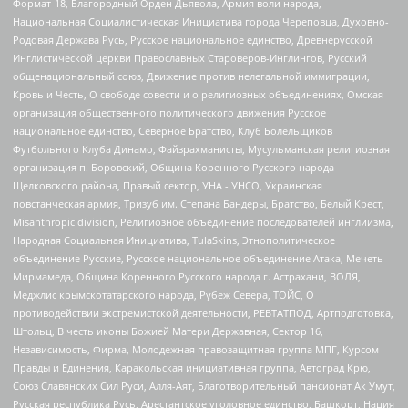
Формат-18, Благородный Орден Дьявола, Армия воли народа,
Национальная Социалистическая Инициатива города Череповца, Духовно-
Родовая Держава Русь, Русское национальное единство, Древнерусской
Инглистической церкви Православных Староверов-Инглингов, Русский
общенациональный союз, Движение против нелегальной иммиграции,
Кровь и Честь, О свободе совести и о религиозных объединениях, Омская
организация общественного политического движения Русское
национальное единство, Северное Братство, Клуб Болельщиков
Футбольного Клуба Динамо, Файзрахманисты, Мусульманская религиозная
организация п. Боровский, Община Коренного Русского народа
Щелковского района, Правый сектор, УНА - УНСО, Украинская
повстанческая армия, Тризуб им. Степана Бандеры, Братство, Белый Крест,
Misanthropic division, Религиозное объединение последователей инглиизма,
Народная Социальная Инициатива, TulaSkins, Этнополитическое
объединение Русские, Русское национальное объединение Атака, Мечеть
Мирмамеда, Община Коренного Русского народа г. Астрахани, ВОЛЯ,
Меджлис крымскотатарского народа, Рубеж Севера, ТОЙС, О
противодействии экстремистской деятельности, РЕВТАТПОД, Артподготовка,
Штольц, В честь иконы Божией Матери Державная, Сектор 16,
Независимость, Фирма, Молодежная правозащитная группа МПГ, Курсом
Правды и Единения, Каракольская инициативная группа, Автоград Крю,
Союз Славянских Сил Руси, Алля-Аят, Благотворительный пансионат Ак Умут,
Русская республика Русь, Арестантское уголовное единство, Башкорт, Нация