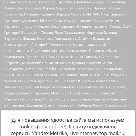
Для повышения удобства сайта мы используем
cookies (
подробнее
). К сайту подключены
Источник:
https://minjust.gov.ru/uploaded/files/reestr-
сервисы Yandex.Metrika, LiveInternet, top.mail.ru,