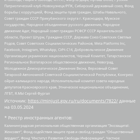
Патриотический клуб-Новокузнецк/РПК, Сибирский державный союз, Фонд
борьбы с коррупцией, Фонд защиты прав граждан, Штабы Навального,
Совет граждан СССР Прикубанского округа г. Краснодара, Мужское
государство, Народное объединение русского движения, Народное
движение Адат, Народный совет граждан РСФСР СССР Архангельской
области, Проект Штурм, Граждане СССР, Держава Союз Советских Светлых
Родов, Совет Советских Социалистических Районов, Meta Platforms Inc,
Facebook, Instagram, WhatsApp, СИЧ-С14, Добровольческое Движение
Организации украинских националистов, Черный Комитет, Татарстанское
Региональное Всетатарское общественное движение, Невоград,
Молодежное Демократическое Движение Весна, Верховный Совет
Татарской Автономной Советской Социалистической Республики, Конгресс
ойрат-калмыцкого народа, Исполнительный комитет совета народных
депутатов Красноярского края, Этническое национальное объединение,
ЛГБТ, Я.МЫ Сергей Фургал
Источник:
https://minjust.gov.ru/ru/documents/7822/
данные
на
03.05.2024
* Реестр иностранных агентов:
Калининградская региональная общественная организация "Экозащита!-Женсовет", Фонд содействия защите прав и свобод граждан "Общественный вердикт", Фонд "Институт Развития Свободы Информации", Частное учреждение "Информационное агентство МЕМО. РУ", Региональная общественная организация "Общественная комиссия по сохранению наследия академика Сахарова", Фонд поддержки свободы прессы, Санкт-Петербургская общественная правозащитная организация "Гражданский контроль", Межрегиональная общественная организация "Информационно-просветительский центр "Мемориал", Региональный Фонд "Центр Защиты Прав Средств Массовой Информации", с 05.12.2023 Фонд "Центр Защиты Прав Средств массовой информации", Региональная общественная благотворительная организация помощи беженцам и мигрантам "Гражданское содействие", Негосударственное образовательное учреждение дополнительного профессионального образования (повышение квалификации) специалистов "АКАДЕМИЯ ПО ПРАВАМ ЧЕЛОВЕКА", Свердловская региональная общественная организация "Сутяжник", Автономная некоммерческая организация "Центр независимых социологических исследований", Союз общественных объединений "Российский исследовательский центр по правам человека", Региональное общественное учреждение научно-информационный центр "МЕМОРИАЛ", Некоммерческая организация "Фонд защиты гласности", Автономная некоммерческая организация "Институт прав человека", Городская общественная организация "Екатеринбургское общество "МЕМОРИАЛ", Городская общественная организация "Рязанское историко-просветительское и правозащитное общество "Мемориал" (Рязанский Мемориал), Челябинский региональный орган общественной самодеятельности – женское общественное объединение "Женщины Евразии", Челябинский региональный орган общественной самодеятельности "Уральская правозащитная группа", Фонд содействия защите здоровья и социальной справедливости имени Андрея Рылькова, Автономная Некоммерческая Организация "Аналитический Центр Юрия Левады", Автономная некоммерческая организация социальной поддержки населения "Проект Апрель", Региональная общественная организация помощи женщинам и детям, находящимся в кризисной ситуации "Информационно-методический центр "Анна", Фонд содействия развитию массовых коммуникаций и правовому просвещению "Так-так-Так", Фонд содействия устойчивому развитию "Серебряная тайга", Свердловский региональный общественный фонд социальных проектов "Новое время", "Idel.Реалии", Кавказ.Реалии, Крым.Реалии, Телеканал Настоящее Время, Татаро-башкирская служба Радио Свобода (Azatliq Radiosi), Радио Свободная Европа/Радио Свобода (PCE/PC), "Сибирь.Реалии", "Фактограф", Благотворительный фонд помощи осужденным и их семьям, Автономная некоммерческая организация "Институт глобализации и социальных движений", Фонд "В защиту прав заключенных", Частное учреждение "Центр поддержки и содействия развитию средств массовой информации", Пензенский региональный общественный благотворительный фонд "Гражданский союз", "Север.Реалии", Некоммерческая организация Фонд "Правовая инициатива", Общество с ограниченной ответственностью "Радио Свободная Европа/Радио Свобода", Чешское информационное агентство "MEDIUM-ORIENT", Красноярская региональная общественная организация "Мы против СПИДа", Камалягин Денис Николаевич, Маркелов Сергей Евгеньевич, Пономарев Лев Александрович, Савицкая Людмила Алексеевна, Автономная некоммерческая организация "Центр по работе с проблемой насилия "НАСИЛИЮ.НЕТ", Межрегиональный профессиональный союз работников здравоохранения "Альянс врачей", Юридическое лицо, зарегистрированное в Латвийской Республике, SIA "Medusa Project" (регистрационный номер 40103797863, дата регистрации 10.06.2014), Некоммерческая организация "Фонд по борьбе с коррупцией", Автономная некоммерческая организация "Институт права и публичной политики", Баданин Роман Сергеевич, Гликин Максим Александрович, Железнова Мария Михайловна, Лукьянова Юлия Сергеевна, Маетная Елизавета Витальевна, Маняхин Петр Борисович, Чуракова Ольга Владимировна, Ярош Юлия Петровна, Юридическое лицо "The Insider SIA", зарегистрированное в Риге, Латвийская Республика (дата регистрации 26.06.2015), являющееся администратором доменного имени интернет-издания "The Insider SIA", https://theins.ru, Постернак Алексей Евгеньевич, Рубин Михаил Аркадьевич, Анин Роман Александрович, Юридическое лицо Istories fonds, зарегистрированное в Латвийской Республике (регистрационный номер 50008295751, дата регистрации 24.02.2020), Великовский Дмитрий Александрович, Долинина Ирина Николаевна, Мароховская Алеся Алексеевна, Шлейнов Роман Юрьевич, Шмагун Олеся Валентиновна, Общество с ограниченной ответственностью "Альтаир 2021", Общество с ограниченной ответственностью "Вега 2021", Общество с ограниченной ответственностью "Главный редактор 2021", Общество с ограниченной ответственностью "Ромашки монолит", Важенков Артем Валерьевич, Ивановская областная общественная организация "Центр гендерных исследований", Гурман Юрий Альбертович, Медиапроект "ОВД-Инфо", Егоров Владимир Владимирович, Жилинский Владимир Александрович, Общество с ограниченной ответственностью "ЗП", Иванова София Юрьевна, Карезина Инна Павловна, Кильтау Екатерина Викторовна, Петров Алексей Викторович, Пискунов Сергей Евгеньевич, Смирнов Сергей Сергеевич, Тихонов Михаил Сергеевич, Общество с ограниченной ответственностью "ЖУРНАЛИСТ-ИНОСТРАННЫЙ АГЕНТ", Арапова Галина Юрьевна, Вольтская Татьяна Анатольевна, Американская компания "Mason G.E.S. Anonymous Foundation" (США), являющаяся владельцем интернет-издания https://mnews.world/, Компания "Stichting Bellingcat", зарегистрированная в Нидерландах (дата регистрации 11.07.2018), Захаров Андрей Вячеславович, Клепиковская Екатерина Дмитриевна, Общество с ограниченной ответственностью "МЕМО", Перл Роман Александрович, Симонов Евгений Алексеевич, Соловьева Елена Анатольевна, Сотников Даниил Владимирович, Сурначева Елизавета Дмитриевна, Автономная некоммерческая организация по защите прав человека и информированию населения "Якутия – Наше Мнение", Общество с ограниченной ответственностью "Москоу диджитал медиа", с 26.01.2023 Общество с ограниченной ответственностью "Чайка Белые сады", Ветошкина Валерия Валерьевна, Заговора Максим Александрович, Межрегиональное общественное движение "Российская ЛГБТ - сеть", Оленичев Максим Владимирович, Павлов Иван Юрьевич, Скворцова Елена Сергеевна, Общество с ограниченной ответственностью "Как бы инагент", Кочетков Игорь Викторович, Общество с ограниченной ответственностью "Честные выборы", Еланчик Олег Александрович, Общество с ограниченной ответственностью "Нобелевский призыв", Гималова Регина Эмилевна, Григорьев Андрей Валерьевич, Григорьева Алина Александровна, Ассоциация по содействию защите прав призывников, альтернативнослужащих и военнослужащих "Правозащитная группа "Гражданин.Армия.Право", Хисамова Регина Фаритовна, Автономная некоммерческая организация по реализации социально-правовых программ "Лилит", Дальневосточное общественное движение "Маяк", Санкт-Петербургская ЛГБТ-инициативная группа "Выход", Инициативная группа ЛГБТ+ "Реверс", Алексеев Андрей Викторович, Бекбулатова Таисия Львовна, Беляев Иван Михайлович, Владыкина Елена Сергеевна, Гельман Марат Александрович, Никульшина Вероника Юрьевна, Толоконникова Надежда Андреевна, Шендерович Виктор Анатольевич, Общество с ограниченной ответственностью "Данное сообщение", Общество с ограниченной ответственностью Издательский дом "Новая глава", Айнбиндер Александра Александровна, Московский комьюнити-центр для ЛГБТ+инициатив, Благотворительный фонд развития филантропии, Deutsche Welle (Германия, Kurt-Schumacher-Strasse 3, 53113 Bonn), Борзунова Мария Михайловна, Воробьев Виктор Викторович, Голубева Анна Львовна, Константинова Алла Михайловна, Малкова Ирина Владимировна, Мурадов Мурад Абдулгалимович, Осетинская Елизавета Николаевна, Понасенков Евгений Николаевич, Ганапольский Матвей Юрьевич, Киселев Евгений Алексеевич, Борухович Ирина Григорьевна, Дремин Иван Тимофеевич, Дубровский Дмитрий Викторович, Красноярская региональная общественная организация поддержки и развития альтернативных образовательных технологий и межкультурных коммуникаций "ИНТЕРРА", Маяковская Екатерина Алексеевна, Фейгин Марк Захарович, Филимонов Андрей Викторович, Дзугкоева Регина Николаевна, Доброхотов Роман Александрович, Дудь Юрий Александрович, Елкин Сергей Владимирович, Кругликов Кирилл Игоревич, Сабунаева Мария Леонидовна, Семенов Алексей Владимирович, Шаинян Карен Багратович, Шульман Екатерина Михайловна, Асафьев Артур Валерьевич, Вахштайн Виктор Семенович, Венедиктов Алексей Алексеевич, Лушникова Екатерина Евгеньевна, Волков Леонид Михайлович, Невзоров Александр Глебович, Пархоменко Сергей Борисович, Сироткин Ярослав Николаевич, Кара-Мурза Владимир Владимирович, Баранова Наталья Владимировна, Гозман Леонид Яковлевич, Кагарлицкий Борис Юльевич, Климарев Михаил Валерьевич, Милов Владимир Станиславович, Автономная некоммерческая организация Краснодарский центр современного искусства "Типография", Моргенштерн Алишер Тагирович, Соболь Любовь Эдуардовна, Общество с ограниченной ответственностью "ЛИЗА НОРМ", Каспаров Гарри Кимович, Ходорковский Михаил Борисович, Общество с ограниченной ответственностью "Апрельские тезисы", Данилович Ирина Брониславовна, Кашин Олег Владимирович, Петров Николай Владимирович, Пивоваров Алексей Владимирович, Соколов Михаил Владимирович, Цветкова Юлия Владимировна, Чичваркин Евгений Александрович, Комитет против пыток/Команда против пыток, Общество с ограниченной ответственностью "Первый научный", Общество с ограниченной ответственностью "Вертолет и ко", Белоцерковская Вероника Борисовна, Кац Максим Евгеньевич, Лазарева Татьяна Юрьевна, Шаведдинов Руслан Табризович, Яшин Илья Валерьевич, Общество с ограниченной ответственностью "Иноагент ААВ", Алешковский Дмитрий Петрович, Альбац Евгения Марковна, Быков Дмитрий Львович, Галямина Юлия Евгеньевна, Лойко Сергей Леонидович, Мартынов Кирилл Константинович, Медведев Сергей Александрович, Крашенинников Федор Геннадиевич, Гордеева Катерина Вл