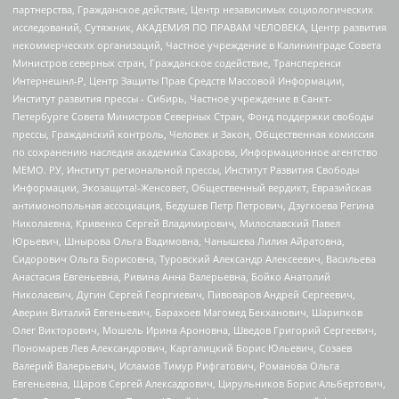
партнерства, Гражданское действие, Центр независимых социологических
исследований, Сутяжник, АКАДЕМИЯ ПО ПРАВАМ ЧЕЛОВЕКА, Центр развития
некоммерческих организаций, Частное учреждение в Калининграде Совета
Министров северных стран, Гражданское содействие, Трансперенси
Интернешнл-Р, Центр Защиты Прав Средств Массовой Информации,
Институт развития прессы - Сибирь, Частное учреждение в Санкт-
Петербурге Совета Министров Северных Стран, Фонд поддержки свободы
прессы, Гражданский контроль, Человек и Закон, Общественная комиссия
по сохранению наследия академика Сахарова, Информационное агентство
МЕМО. РУ, Институт региональной прессы, Институт Развития Свободы
Информации, Экозащита!-Женсовет, Общественный вердикт, Евразийская
антимонопольная ассоциация, Бедушев Петр Петрович, Дзугкоева Регина
Николаевна, Кривенко Сергей Владимирович, Милославский Павел
Юрьевич, Шнырова Ольга Вадимовна, Чанышева Лилия Айратовна,
Сидорович Ольга Борисовна, Туровский Александр Алексеевич, Васильева
Анастасия Евгеньевна, Ривина Анна Валерьевна, Бойко Анатолий
Николаевич, Дугин Сергей Георгиевич, Пивоваров Андрей Сергеевич,
Аверин Виталий Евгеньевич, Барахоев Магомед Бекханович, Шарипков
Олег Викторович, Мошель Ирина Ароновна, Шведов Григорий Сергеевич,
Пономарев Лев Александрович, Каргалицкий Борис Юльевич, Созаев
Валерий Валерьевич, Исламов Тимур Рифгатович, Романова Ольга
Евгеньевна, Щаров Сергей Алексадрович, Цирульников Борис Альбертович,