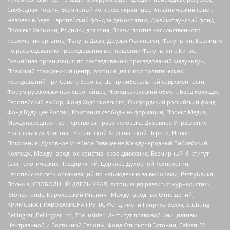
Свободная Россия, Всемирный конгресс украинцев, Атлантический совет,
Человек в беде, Европейский фонд за демократию, Джеймстаунский фонд,
Прожект Хармони, Родники дракона, Врачи против насильственного
извлечения органов, Фалунь Дафа, Друзья Фалуньгун, Фалуньгун, Коалиция
по расследованию преследования в отношении Фалуньгун в Китае,
Всемирная организация по расследованию преследований Фалуньгун,
Пражский гражданский центр, Ассоциация школ политических
исследований при Совете Европы, Центр либеральной современности,
Форум русскоязычных европейцев, Немецко-русский обмен, Бард колледж,
Европейский выбор, Фонд Ходорковского, Оксфордский российский фонд,
Фонд Будущее России, Компания свободы информации, Проект Медиа,
Международное партнерство за права человека, Духовное Управление
Евангельских Христиан Украинской Христианской Церкви, Новое
Поколение, Духовное Учебное Заведение Международный Библейский
Колледж, Международное христианское движение, Всемирный Институт
Саентологических Предприятий, Церковь Духовной Технологии,
Европейская сеть организаций по наблюдению за выборами, Республика
Польша, СВОБОДНЫЙ ИДЕЛЬ-УРАЛ, Ассоциация развития журналистики,
IStories fonds, Королевский Институт Международных Отношений,
КРИМСЬКА ПРАВОЗАХИСНА ГРУПА, Фонд имени Генриха Бёлля, Stichting
Bellingcat, Bellingcat Ltd, The Insider, Институт правовой инициативы
Центральной и Восточной Европы, Фонд Открытой Эстонии, Calvert 22