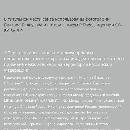
В титульной части сайта использованы фотографии
Виктора Белоусова и автора с ником P.Fisxo, лицензии CC-
BY-SA-3.0
* Перечень иностранных и международных
неправительственных организаций, деятельность которых
признана нежелательной на территории Российской
Федерации:
Национальный фонд в поддержку демократии, Институт Открытое
Общество Фонд Содействия, Фонд Открытое общество, Американо-
российский фонд по экономическому и правовому развитию,
Национальный Демократический Институт Международных Отношений,
MEDIA DEVELOPMENT INVESTMENT FUND, Международный Республиканский
Институт, Открытая Россия, Институт современной России, Черноморский
фонд регионального сотрудничества, Европейская Платформа за
Демократические Выборы, Международный центр электоральных
исследований, Германский фонд Маршалла Соединенных Штатов,
Тихоокеанский центр защиты окружающей среды и природных ресурсов,