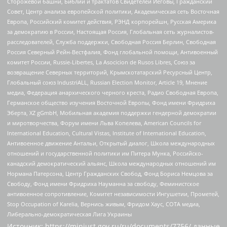
Сторожевой башни, Библии и трактатов Свидетелей Иеговы, Гражданский
Совет, Центр анализа европейской политики, Академическая сеть Восточная
Европа, Российский комитет действия, РЭНД корпорейшн, Русская Америка
за демократию в России, Настоящая Россия, Глобальная сеть журналистов-
расследователей, Служба поддержки, Свободная Россия Берлин, Свободная
Россия Северный Рейн-Вестфалия, Фонд глобальной помощи, Антивоенный
комитет России, Russie-Libertes, La Asocicion de Rusos Libres, Союз за
возвращение Северных территорий, Крымскотатарский Ресурсный Центр,
Глобальный союз IndustriALL, Russian Election Monitor, Article 19, Мнение
медиа, Федерация анархического черного креста, Радио Свободная Европа,
Германское общество изучения Восточной Европы, Фонд имени Фридриха
Эберта, XZ gGmbH, Мобильная академия поддержки гендерной демократии
и миротворчества, Форум имени Льва Копелева, American Councils for
International Education, Cultural Vistas, Institute of International Education,
Антивоенное движение Антальи, Открытый диалог, Школа международных
отношений и государственной политики им Питера Мунка, Российско-
канадский демократический альянс, Школа международных отношений им
Нормана Патерсона, Центр Гражданских Свобод, Фонд Бориса Немцова за
Свободу, Фонд имени Фридриха Науманна за свободу, Феминистское
антивоенное сопротивление, Комитет независимости Ингушетии, Прометей,
Stop Occupation of Karelia, Вернись живым, Фридом Хаус, СОТА медиа,
Либерально-демократическая Лига Украины
Источник:
https://minjust.gov.ru/ru/documents/7756/
данные