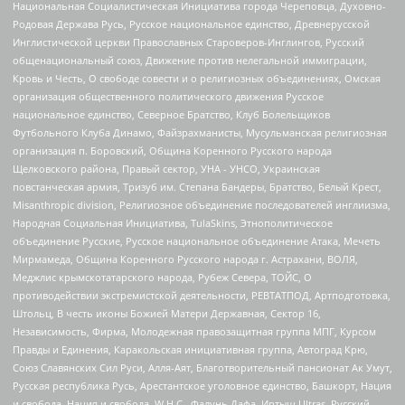
Национальная Социалистическая Инициатива города Череповца, Духовно-
Родовая Держава Русь, Русское национальное единство, Древнерусской
Инглистической церкви Православных Староверов-Инглингов, Русский
общенациональный союз, Движение против нелегальной иммиграции,
Кровь и Честь, О свободе совести и о религиозных объединениях, Омская
организация общественного политического движения Русское
национальное единство, Северное Братство, Клуб Болельщиков
Футбольного Клуба Динамо, Файзрахманисты, Мусульманская религиозная
организация п. Боровский, Община Коренного Русского народа
Щелковского района, Правый сектор, УНА - УНСО, Украинская
повстанческая армия, Тризуб им. Степана Бандеры, Братство, Белый Крест,
Misanthropic division, Религиозное объединение последователей инглиизма,
Народная Социальная Инициатива, TulaSkins, Этнополитическое
объединение Русские, Русское национальное объединение Атака, Мечеть
Мирмамеда, Община Коренного Русского народа г. Астрахани, ВОЛЯ,
Меджлис крымскотатарского народа, Рубеж Севера, ТОЙС, О
противодействии экстремистской деятельности, РЕВТАТПОД, Артподготовка,
Штольц, В честь иконы Божией Матери Державная, Сектор 16,
Независимость, Фирма, Молодежная правозащитная группа МПГ, Курсом
Правды и Единения, Каракольская инициативная группа, Автоград Крю,
Союз Славянских Сил Руси, Алля-Аят, Благотворительный пансионат Ак Умут,
Русская республика Русь, Арестантское уголовное единство, Башкорт, Нация
и свобода, Нация и свобода, W.H.С., Фалунь Дафа, Иртыш Ultras, Русский