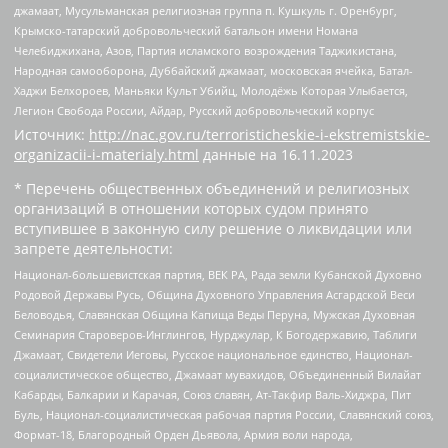
джамаат, Мусульманская религиозная группа п. Кушкуль г. Оренбург,
Крымско-татарский добровольческий батальон имени Номана
Челебиджихана, Азов, Партия исламского возрождения Таджикистана,
Народная самооборона, Дуббайский джамаат, московская ячейка, Батал-
Хаджи Белхороев, Маньяки Культ Убийц, Молодёжь Которая Улыбается,
Легион Свобода России, Айдар, Русский добровольческий корпус
Источник:
http://nac.gov.ru/terroristicheskie-i-ekstremistskie-
organizacii-i-materialy.html
данные на
16.11.2023
* Перечень общественных объединений и религиозных
организаций в отношении которых судом принято
вступившее в законную силу решение о ликвидации или
запрете деятельности:
Национал-большевистская партия, ВЕК РА, Рада земли Кубанской Духовно
Родовой Державы Русь, Община Духовного Управления Асгардской Веси
Беловодья, Славянская Община Капища Веды Перуна, Мужская Духовная
Семинария Староверов-Инглингов, Нурджулар, К Богодержавию, Таблиги
Джамаат, Свидетели Иеговы, Русское национальное единство, Национал-
социалистическое общество, Джамаат мувахидов, Объединенный Вилайат
Кабарды, Балкарии и Карачая, Союз славян, Ат-Такфир Валь-Хиджра, Пит
Буль, Национал-социалистическая рабочая партия России, Славянский союз,
Формат-18, Благородный Орден Дьявола, Армия воли народа,