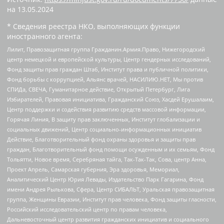
на
13.05.2024
* Сведения реестра НКО, выполняющих функции
иностранного агента:
Лилит, Правозащитная группа Гражданин.Армия.Право, Нижегородский
центр немецкой и европейской культуры, Центр гендерных исследований,
Фонд защиты прав граждан Штаб, Институт права и публичной политики,
Фонд борьбы с коррупцией, Альянс врачей, НАСИЛИЮ.НЕТ, Мы против
СПИДа, СВЕЧА, Гуманитарное действие, Открытый Петербург, Лига
Избирателей, Правовая инициатива, Гражданский Союз, Хасдей Ерушалаим,
Центр поддержки и содействия развитию средств массовой информации,
Горячая Линия, В защиту прав заключенных, Институт глобализации и
социальных движений, Центр социально-информационных инициатив
Действие, Благотворительный фонд охраны здоровья и защиты прав
граждан, Благотворительный фонд помощи осужденным и их семьям, Фонд
Тольятти, Новое время, Серебряная тайга, Так-Так-Так, Сова, центр Анна,
Проект Апрель, Самарская губерния, Эра здоровья, Мемориал,
Аналитический Центр Юрия Левады, Издательство Парк Гагарина, Фонд
имени Андрея Рылькова, Сфера, Центр СИБАЛЬТ, Уральская правозащитная
группа, Женщины Евразии, Институт прав человека, Фонд защиты гласности,
Российский исследовательский центр по правам человека,
Дальневосточный центр развития гражданских инициатив и социального