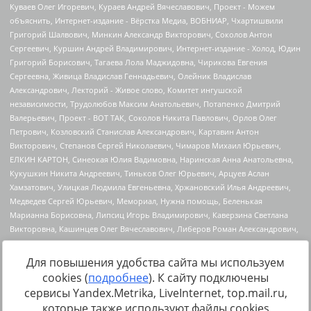
Для повышения удобства сайта мы используем
cookies (
подробнее
). К сайту подключены
Источник:
https://minjust.gov.ru/uploaded/files/reestr-
сервисы Yandex.Metrika, LiveInternet, top.mail.ru,
inostrannyih-agentov-22-03-2024.pdf
данные на
22.03.2024
которые также используют файлы cookies