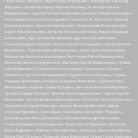
Гасан Ольга Павловна, Паутов Юрий Анатольевич, Верховский Александр
Маркович, Пислакова-Паркер Марина Петровна, Кочеткова Татьяна
Владимировна, Чуркина Наталья Валерьевна, Акимова Татьяна Николаевна,
Золотарева Екатерина Александровна, Рачинский Ян Збигневич, Жемкова
Елена Борисовна, Гудков Лев Дмитриевич, Илларионова Юлия Юрьевна,
Саранг Анна Васильевна, Захарова Светлана Сергеевна, Аверин Владимир
Анатольевич, Щур Татьяна Михайловна, Щур Николай Алексеевич,
Блинушов Андрей Юрьевич, Мосин Алексей Геннадьевич, Гефтер Валентин
Михайлович, Симонов Алексей Кириллович, Флиге Ирина Анатольевна,
Мельникова Валентина Дмитриевна, Вититинова Елена Владимировна,
Баженова Светлана Куприяновна, Максимов Сергей Владимирович, Беляев
Сергей Иванович, Голубева Елена Николаевна, Ганнушкина Светлана
Алексеевна, Закс Елена Владимировна, Буртина Елена Юрьевна, Гендель
Людмила Залмановна, Кокорина Екатерина Алексеевна, Шуманов Илья
Вячеславович, Арапова Галина Юрьевна, Свечников Анатолий Мариевич,
Прохоров Вадим Юрьевич, Шахова Елена Владимировна, Подузов Сергей
Васильевич, Протасова Ирина Вячеславовна, Литинский Леонид Борисович,
Лукашевский Сергей Маркович, Бахмин Вячеслав Иванович, Шабад
Анатолий Ефимович, Сухих Дарья Николаевна, Орлов Олег Петрович,
Добровольская Анна Дмитриевна, Королева Александра Евгеньевна,
Смирнов Владимир Александрович, Вицин Сергей Ефимович, Золотухин
Борис Андреевич, Левинсон Лев Семенович, Локшина Татьяна Иосифовна,
Орлов Олег Петрович, Полякова Мара Федоровна, Резник Генри Маркович,