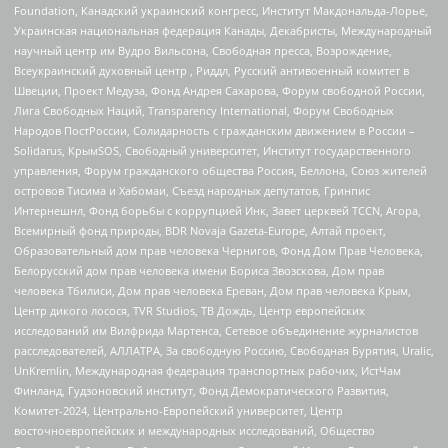
Foundation, Канадский украинский конгресс, Институт Макдональда-Лорье,
Украинская национальная федерация Канады, Декабристы, Международный
научный центр им Вудро Вильсона, Свободная пресса, Возрождение,
Всеукраинский духовный центр , Риддл, Русский антивоенный комитет в
Швеции, Проект Медуза, Фонд Андрея Сахарова, Форум свободной России,
Лига Свободных Наций, Transparеncy International, Форум Свободных
Народов ПостРоссии, Солидарность с гражданским движением в России –
Solidarus, КрымSOS, Свободный университет, Институт государственного
управления, Форум гражданского общества Россия, Беллона, Союз жителей
островов Тисима и Хабомаи, Съезд народных депутатов, Гринпис
Интернешнл, Фонд борьбы с коррупцией Инк, Завет церквей TCCN, Агора,
Всемирный фонд природы, BDR Novaja Gazeta-Europe, Алтай проект,
Образовательный дом прав человека Чернигов, Фонд Дом Прав Человека,
Белорусский дом прав человека имени Бориса Звозскова, Дом прав
человека Тбилиси, Дом прав человека Ереван, Дом прав человека Крым,
Центр дикого лосося, TVR Studios, ТВ Дождь, Центр европейских
исследований им Вилфрида Мартенса, Сетевое объединение журналистов
расследователей, АЛЛАТРА, За свободную Россию, Свободная Бурятия, Uralic,
UnKremlin, Международная федерация транспортных рабочих, ИстЧам
Финланд, Гудзоновский институт, Фонд Демократического Развития,
Комитет-2024, Центрально-Европейский университет, Центр
восточноевропейских и международных исследований, Общество