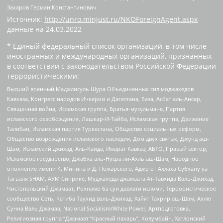
Захаров Герман Константинович
Источник:
http://unro.minjust.ru/NKOForeignAgent.aspx
данные на
24.03.2022
* Единый федеральный список организаций, в том числе
иностранных и международных организаций, признанных
в соответствии с законодательством Российской Федерации
террористическими:
Высший военный Маджлисуль Шура Объединенных сил моджахедов
Кавказа, Конгресс народов Ичкерии и Дагестана, База, Асбат аль-Ансар,
Священная война, Исламская группа, Братья-мусульмане, Партия
исламского освобождения, Лашкар-И-Тайба, Исламская группа, Движение
Талибан, Исламская партия Туркестана, Общество социальных реформ,
Общество возрождения исламского наследия, Дом двух святых, Джунд аш-
Шам, Исламский джихад, Аль-Каида, Имарат Кавказ, АБТО, Правый сектор,
Исламское государство, Джабха аль-Нусра ли-Ахль аш-Шам, Народное
ополчение имени К. Минина и Д. Пожарского, Аджр от Аллаха Субхану уа
Тагьаля SHAM, АУМ Синрике, Муджахеды джамаата Ат-Тавхида Валь-Джихад,
Чистопольский Джамаат, Рохнамо ба суи давлати исломи, Террористическое
сообщество Сеть, Катиба Таухид валь-Джихад, Хайят Тахрир аш-Шам, Ахлю
Сунна Валь Джамаа, National Socialism/White Power, Артподготовка,
Религиозная группа “Джамаат “Красный пахарь”, Колумбайн, Хатлонский