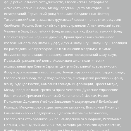
фонд регионального сотрудничества, Европейская Платформа за
Демократические Выборы, Международный центр электоральных
исследований, Германский фонд Маршалла Соединенных Штатов,
Тихоокеанский центр защиты окружающей среды и природных ресурсов,
Свободная Россия, Всемирный конгресс украинцев, Атлантический совет,
Человек в беде, Европейский фонд за демократию, Джеймстаунский фонд,
Прожект Хармони, Родники дракона, Врачи против насильственного
извлечения органов, Фалунь Дафа, Друзья Фалуньгун, Фалуньгун, Коалиция
по расследованию преследования в отношении Фалуньгун в Китае,
Всемирная организация по расследованию преследований Фалуньгун,
Пражский гражданский центр, Ассоциация школ политических
исследований при Совете Европы, Центр либеральной современности,
Форум русскоязычных европейцев, Немецко-русский обмен, Бард колледж,
Европейский выбор, Фонд Ходорковского, Оксфордский российский фонд,
Фонд Будущее России, Компания свободы информации, Проект Медиа,
Международное партнерство за права человека, Духовное Управление
Евангельских Христиан Украинской Христианской Церкви, Новое
Поколение, Духовное Учебное Заведение Международный Библейский
Колледж, Международное христианское движение, Всемирный Институт
Саентологических Предприятий, Церковь Духовной Технологии,
Европейская сеть организаций по наблюдению за выборами, Республика
Польша, СВОБОДНЫЙ ИДЕЛЬ-УРАЛ, Ассоциация развития журналистики,
IStories fonds, Королевский Институт Международных Отношений,