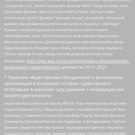
сообщество Сеть, Катиба Таухид валь-Джихад, Хайят Тахрир аш-Шам, Ахлю
Сунна Валь Джамаа, National Socialism/White Power, Артподготовка,
Религиозная группа “Джамаат “Красный пахарь”, Колумбайн, Хатлонский
джамаат, Мусульманская религиозная группа п. Кушкуль г. Оренбург,
Крымско-татарский добровольческий батальон имени Номана
Челебиджихана, Азов, Партия исламского возрождения Таджикистана,
Народная самооборона, Дуббайский джамаат, московская ячейка, Батал-
Хаджи Белхороев, Маньяки Культ Убийц, Молодёжь Которая Улыбается,
Легион Свобода России, Айдар, Русский добровольческий корпус
Источник:
http://nac.gov.ru/terroristicheskie-i-ekstremistskie-
organizacii-i-materialy.html
данные на
16.11.2023
* Перечень общественных объединений и религиозных
организаций в отношении которых судом принято
вступившее в законную силу решение о ликвидации или
запрете деятельности:
Национал-большевистская партия, ВЕК РА, Рада земли Кубанской Духовно
Родовой Державы Русь, Община Духовного Управления Асгардской Веси
Беловодья, Славянская Община Капища Веды Перуна, Мужская Духовная
Семинария Староверов-Инглингов, Нурджулар, К Богодержавию, Таблиги
Джамаат, Свидетели Иеговы, Русское национальное единство, Национал-
социалистическое общество, Джамаат мувахидов, Объединенный Вилайат