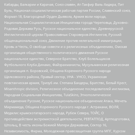
Кабарды, Балкарии и Карачая, Союз славян, Ат-Такфир Валь-Хиджра, Пит
Буль, Национал-социалистическая рабочая партия России, Славянский союз,
Формат-18, Благородный Орден Дьявола, Армия воли народа,
Национальная Социалистическая Инициатива города Череповца, Духовно-
Родовая Держава Русь, Русское национальное единство, Древнерусской
Инглистической церкви Православных Староверов-Инглингов, Русский
общенациональный союз, Движение против нелегальной иммиграции,
Кровь и Честь, О свободе совести и о религиозных объединениях, Омская
организация общественного политического движения Русское
национальное единство, Северное Братство, Клуб Болельщиков
Футбольного Клуба Динамо, Файзрахманисты, Мусульманская религиозная
организация п. Боровский, Община Коренного Русского народа
Щелковского района, Правый сектор, УНА - УНСО, Украинская
повстанческая армия, Тризуб им. Степана Бандеры, Братство, Белый Крест,
Misanthropic division, Религиозное объединение последователей инглиизма,
Народная Социальная Инициатива, TulaSkins, Этнополитическое
объединение Русские, Русское национальное объединение Атака, Мечеть
Мирмамеда, Община Коренного Русского народа г. Астрахани, ВОЛЯ,
Меджлис крымскотатарского народа, Рубеж Севера, ТОЙС, О
противодействии экстремистской деятельности, РЕВТАТПОД, Артподготовка,
Штольц, В честь иконы Божией Матери Державная, Сектор 16,
Независимость, Фирма, Молодежная правозащитная группа МПГ, Курсом