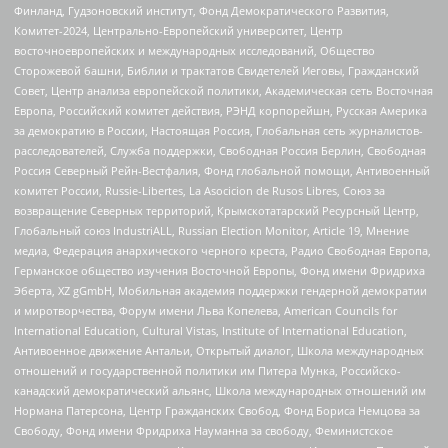
Финланд, Гудзоновский институт, Фонд Демократического Развития,
Комитет-2024, Центрально-Европейский университет, Центр
восточноевропейских и международных исследований, Общество
Сторожевой башни, Библии и трактатов Свидетелей Иеговы, Гражданский
Совет, Центр анализа европейской политики, Академическая сеть Восточная
Европа, Российский комитет действия, РЭНД корпорейшн, Русская Америка
за демократию в России, Настоящая Россия, Глобальная сеть журналистов-
расследователей, Служба поддержки, Свободная Россия Берлин, Свободная
Россия Северный Рейн-Вестфалия, Фонд глобальной помощи, Антивоенный
комитет России, Russie-Libertes, La Asocicion de Rusos Libres, Союз за
возвращение Северных территорий, Крымскотатарский Ресурсный Центр,
Глобальный союз IndustriALL, Russian Election Monitor, Article 19, Мнение
медиа, Федерация анархического черного креста, Радио Свободная Европа,
Германское общество изучения Восточной Европы, Фонд имени Фридриха
Эберта, XZ gGmbH, Мобильная академия поддержки гендерной демократии
и миротворчества, Форум имени Льва Копелева, American Councils for
International Education, Cultural Vistas, Institute of International Education,
Антивоенное движение Антальи, Открытый диалог, Школа международных
отношений и государственной политики им Питера Мунка, Российско-
канадский демократический альянс, Школа международных отношений им
Нормана Патерсона, Центр Гражданских Свобод, Фонд Бориса Немцова за
Свободу, Фонд имени Фридриха Науманна за свободу, Феминистское