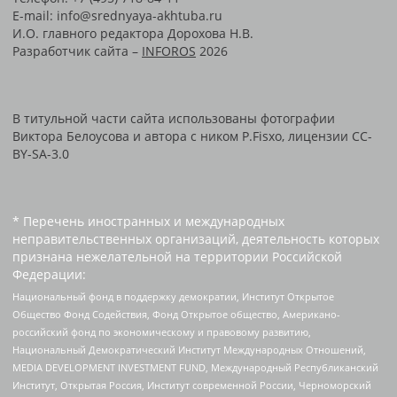
E-mail: info@srednyaya-akhtuba.ru
И.О. главного редактора Дорохова Н.В.
Разработчик сайта –
INFOROS
2026
В титульной части сайта использованы фотографии
Виктора Белоусова и автора с ником P.Fisxo, лицензии CC-
BY-SA-3.0
* Перечень иностранных и международных
неправительственных организаций, деятельность которых
признана нежелательной на территории Российской
Федерации:
Национальный фонд в поддержку демократии, Институт Открытое
Общество Фонд Содействия, Фонд Открытое общество, Американо-
российский фонд по экономическому и правовому развитию,
Национальный Демократический Институт Международных Отношений,
MEDIA DEVELOPMENT INVESTMENT FUND, Международный Республиканский
Институт, Открытая Россия, Институт современной России, Черноморский