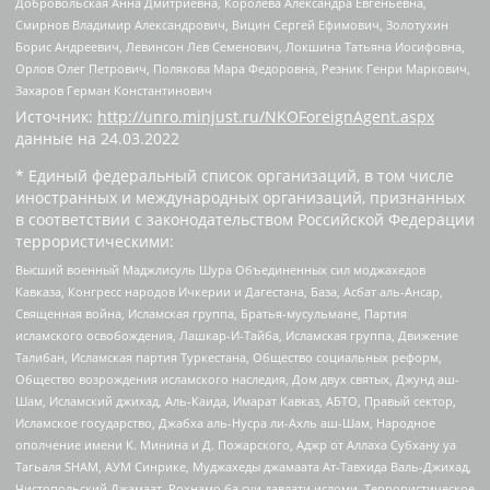
Добровольская Анна Дмитриевна, Королева Александра Евгеньевна,
Смирнов Владимир Александрович, Вицин Сергей Ефимович, Золотухин
Борис Андреевич, Левинсон Лев Семенович, Локшина Татьяна Иосифовна,
Орлов Олег Петрович, Полякова Мара Федоровна, Резник Генри Маркович,
Захаров Герман Константинович
Источник:
http://unro.minjust.ru/NKOForeignAgent.aspx
данные на
24.03.2022
* Единый федеральный список организаций, в том числе
иностранных и международных организаций, признанных
в соответствии с законодательством Российской Федерации
террористическими:
Высший военный Маджлисуль Шура Объединенных сил моджахедов
Кавказа, Конгресс народов Ичкерии и Дагестана, База, Асбат аль-Ансар,
Священная война, Исламская группа, Братья-мусульмане, Партия
исламского освобождения, Лашкар-И-Тайба, Исламская группа, Движение
Талибан, Исламская партия Туркестана, Общество социальных реформ,
Общество возрождения исламского наследия, Дом двух святых, Джунд аш-
Шам, Исламский джихад, Аль-Каида, Имарат Кавказ, АБТО, Правый сектор,
Исламское государство, Джабха аль-Нусра ли-Ахль аш-Шам, Народное
ополчение имени К. Минина и Д. Пожарского, Аджр от Аллаха Субхану уа
Тагьаля SHAM, АУМ Синрике, Муджахеды джамаата Ат-Тавхида Валь-Джихад,
Чистопольский Джамаат, Рохнамо ба суи давлати исломи, Террористическое