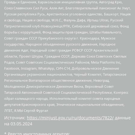
Правды и Единения, Каракольская инициативная группа, Автоград Крю,
Союз Славянских Сил Руси, Алля-Аят, Благотворительный пансионат Ак Умут,
Русская республика Русь, Арестантское уголовное единство, Башкорт, Нация
и свобода, Нация и свобода, W.H.С., Фалунь Дафа, Иртыш Ultras, Русский
Патриотический клуб-Новокузнецк/РПК, Сибирский державный союз, Фонд
борьбы с коррупцией, Фонд защиты прав граждан, Штабы Навального,
Совет граждан СССР Прикубанского округа г. Краснодара, Мужское
государство, Народное объединение русского движения, Народное
движение Адат, Народный совет граждан РСФСР СССР Архангельской
области, Проект Штурм, Граждане СССР, Держава Союз Советских Светлых
Родов, Совет Советских Социалистических Районов, Meta Platforms Inc,
Facebook, Instagram, WhatsApp, СИЧ-С14, Добровольческое Движение
Организации украинских националистов, Черный Комитет, Татарстанское
Региональное Всетатарское общественное движение, Невоград,
Молодежное Демократическое Движение Весна, Верховный Совет
Татарской Автономной Советской Социалистической Республики, Конгресс
ойрат-калмыцкого народа, Исполнительный комитет совета народных
депутатов Красноярского края, Этническое национальное объединение,
ЛГБТ, Я.МЫ Сергей Фургал
Источник:
https://minjust.gov.ru/ru/documents/7822/
данные
на
03.05.2024
* Реестр иностранных агентов: