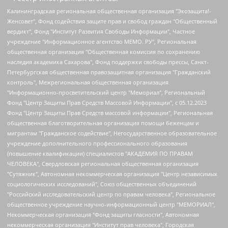
Калининградская региональная общественная организация "Экозащита!-Женсовет", Фонд содействия защите прав и свобод граждан "Общественный вердикт", Фонд "Институт Развития Свободы Информации", Частное учреждение "Информационное агентство МЕМО. РУ", Региональная общественная организация "Общественная комиссия по сохранению наследия академика Сахарова", Фонд поддержки свободы прессы, Санкт-Петербургская общественная правозащитная организация "Гражданский контроль", Межрегиональная общественная организация "Информационно-просветительский центр "Мемориал", Региональный Фонд "Центр Защиты Прав Средств Массовой Информации", с 05.12.2023 Фонд "Центр Защиты Прав Средств массовой информации", Региональная общественная благотворительная организация помощи беженцам и мигрантам "Гражданское содействие", Негосударственное образовательное учреждение дополнительного профессионального образования (повышение квалификации) специалистов "АКАДЕМИЯ ПО ПРАВАМ ЧЕЛОВЕКА", Свердловская региональная общественная организация "Сутяжник", Автономная некоммерческая организация "Центр независимых социологических исследований", Союз общественных объединений "Российский исследовательский центр по правам человека", Региональное общественное учреждение научно-информационный центр "МЕМОРИАЛ", Некоммерческая организация "Фонд защиты гласности", Автономная некоммерческая организация "Институт прав человека", Городская общественная организация "Екатеринбургское общество "МЕМОРИАЛ", Городская общественная организация "Рязанское историко-просветительское и правозащитное общество "Мемориал" (Рязанский Мемориал), Челябинский региональный орган общественной самодеятельности – женское общественное объединение "Женщины Евразии", Челябинский региональный орган общественной самодеятельности "Уральская правозащитная группа", Фонд содействия защите здоровья и социальной справедливости имени Андрея Рылькова, Автономная Некоммерческая Организация "Аналитический Центр Юрия Левады", Автономная некоммерческая организация социальной поддержки населения "Проект Апрель", Региональная общественная организация помощи женщинам и детям, находящимся в кризисной ситуации "Информационно-методический центр "Анна", Фонд содействия развитию массовых коммуникаций и правовому просвещению "Так-так-Так", Фонд содействия устойчивому развитию "Серебряная тайга", Свердловский региональный общественный фонд социальных проектов "Новое время", "Idel.Реалии", Кавказ.Реалии, Крым.Реалии, Телеканал Настоящее Время, Татаро-башкирская служба Радио Свобода (Azatliq Radiosi), Радио Свободная Европа/Радио Свобода (PCE/PC), "Сибирь.Реалии", "Фактограф", Благотворительный фонд помощи осужденным и их семьям, Автономная некоммерческая организация "Институт глобализации и социальных движений", Фонд "В защиту прав заключенных", Частное учреждение "Центр поддержки и содействия развитию средств массовой информации", Пензенский региональный общественный благотворительный фонд "Гражданский союз", "Север.Реалии", Некоммерческая организация Фонд "Правовая инициатива", Общество с ограниченной ответственностью "Радио Свободная Европа/Радио Свобода", Чешское информационное агентство "MEDIUM-ORIENT", Красноярская региональная общественная организация "Мы против СПИДа", Камалягин Денис Николаевич, Маркелов Сергей Евгеньевич, Пономарев Лев Александрович, Савицкая Людмила Алексеевна, Автономная некоммерческая организация "Центр по работе с проблемой насилия "НАСИЛИЮ.НЕТ", Межрегиональный профессиональный союз работников здравоохранения "Альянс врачей", Юридическое лицо, зарегистрированное в Латвийской Республике, SIA "Medusa Project" (регистрационный номер 40103797863, дата регистрации 10.06.2014), Некоммерческая организация "Фонд по борьбе с коррупцией", Автономная некоммерческая организация "Институт права и публичной политики", Баданин Роман Сергеевич, Гликин Максим Александрович, Железнова Мария Михайловна, Лукьянова Юлия Сергеевна, Маетная Елизавета Витальевна, Маняхин Петр Борисович, Чуракова Ольга Владимировна, Ярош Юлия Петровна, Юридическое лицо "The Insider SIA", зарегистрированное в Риге, Латвийская Республика (дата регистрации 26.06.2015), являющееся администратором доменного имени интернет-издания "The Insider SIA", https://theins.ru, Постернак Алексей Евгеньевич, Рубин Михаил Аркадьевич, Анин Роман Александрович, Юридическое лицо Istories fonds, зарегистрированное в Латвийской Республике (регистрационный номер 50008295751, дата регистрации 24.02.2020), Великовский Дмитрий Александрович, Долинина Ирина Николаевна, Мароховская Алеся Алексеевна, Шлейнов Роман Юрьевич, Шмагун Олеся Валентиновна, Общество с ограниченной ответственностью "Альтаир 2021", Общество с ограниченной ответственностью "Вега 2021", Общество с ограниченной ответственностью "Главный редактор 2021", Общество с ограниченной ответственностью "Ромашки монолит", Важенков Артем Валерьевич, Ивановская областная общественная организация "Центр гендерных исследований", Гурман Юрий Альбертович, Медиапроект "ОВД-Инфо", Егоров Владимир Владимирович, Жилинский Владимир Александрович, Общество с ограниченной ответственностью "ЗП", Иванова София Юрьевна, Карезина Инна Павловна, Кильтау Екатерина Викторовна, Петров Алексей Викторович, Пискунов Сергей Евгеньевич, Смирнов Сергей Сергеевич, Тихонов Михаил Сергеевич, Общество с ограниченной ответственностью "ЖУРНАЛИСТ-ИНОСТРАННЫЙ АГЕНТ", Арапова Галина Юрьевна, Вольтская Татьяна Анатольевна, Американская компания "Mason G.E.S. Anonymous Foundation" (США), являющаяся владельцем интернет-издания https://mnews.world/, Компания "Stichting Bellingcat", зарегистрированная в Нидерландах (дата регистрации 11.07.2018), Захаров Андрей Вячеславович, Клепиковская Екатерина Дмитриевна, Общество с ограниченной ответственностью "МЕМО", Перл Роман Александрович, Симонов Евгений Алексеевич, Соловьева Елена Анатольевна, Сотников Даниил Владимирович, Сурначева Елизавета Дмитриевна, Автономная некоммерческая организация по защите прав человека и информированию населения "Якутия – Наше Мнение", Общество с ограниченной ответственностью "Москоу диджитал медиа", с 26.01.2023 Общество с ограниченной ответственностью "Чайка Белые сады", Ветошкина Валерия Валерьевна, Заговора Максим Александрович, Межрегиональное общественное движение "Российская ЛГБТ - сеть", Оленичев Максим Владимирович, Павлов Иван Юрьевич, Скворцова Елена Сергеевна, Общество с ограниченной ответственностью "Как бы инагент", Кочетков Игорь Викторович, Общество с ограниченной ответственностью "Честные выборы", Еланчик Олег Александрович, Общество с ограниченной ответственностью "Нобелевский призыв", Гималова Регина Эмилевна, Григорьев Андрей Валерьевич, Григорьева Алина Александровна, Ассоциация по содействию защите прав призывников, альтернативнослужащих и военнослужащих "Правозащитная группа "Гражданин.Армия.Право", Хисамова Регина Фаритовна, Автономная некоммерческая организация по реализации социально-правовых программ "Лилит", Дальневосточное общественное движение "Маяк", Санкт-Петербургская ЛГБТ-инициативная группа "Выход", Инициативная группа ЛГБТ+ "Реверс", Алексеев Андрей Викторович, Бекбулатова Таисия Львовна, Беляев Иван Михайлович, Владыкина Елена Сергеевна, Гельман Марат Александрович, Никульшина Вероника Юрьевна, Толоконникова Надежда Андреевна, Шендерович Виктор Анатольевич, Общество с ограниченной ответственностью "Данное сообщение", Общество с ограниченной ответственностью Издательский дом "Новая глава", Айнбиндер Александра Александровна, Московский комьюнити-центр для ЛГБТ+инициатив, Благотворительный фонд развития филантропии, Deutsche Welle (Германия, Kurt-Schumacher-Strasse 3, 53113 Bonn), Борзунова Мария Михайловна, Воробьев Виктор Викторович, Голубева Анна Львовна, Константинова Алла Михайловна, Малкова Ирина Владимировна, Мурадов Мурад Абдулгалимович, Осетинская Елизавета Николаевна, Понасенков Евгений Николаевич, Ганапольский Матвей Юрьевич, Киселев Евгений Алексеевич, Борухович Ирина Григорьевна, Дремин Иван Тимофеевич, Дубровский Дмитрий Викторович, Красноярская региональная общественная организация поддержки и развития альтернативных образовательных технологий и межкультурных коммуникаций "ИНТЕРРА", Маяковская Екатерина Алексеевна, Фейгин Марк Захарович, Филимонов Андрей Викторович, Дзугкоева Регина Николаевна, Доброхотов Роман Александрович, Дудь Юрий Александрович, Елкин Сергей Владимирович, Кругликов Кирилл Игоревич, Сабунаева Мария Леонидовна, Семенов Алексей Владимирович, Шаинян Карен Багратович, Шульман Екатерина Михайловна, Асафьев Артур Валерьевич, Вахштайн Виктор Семенович, Венедиктов Алексей Алексеевич, Лушникова Екатерина Евгеньевна, Волков Леонид Михайлович, Невзоров Александр Глебович, Пархоменко Сергей Борисович, Сироткин Ярослав Николаевич, Кара-Мурза Владимир Владимирович, Баранова Наталья Владимировна, Гозман Леонид Яковлевич, Кагарлицкий Борис Юльевич, Климарев Михаил Валерьевич, Милов Владимир Станиславович, Автономная некоммерческая организация Краснодарский центр современного искусства "Типография", Моргенштерн Алишер Тагирович, Соболь Любовь Эдуардовна, Общество с ограниченной ответственностью "ЛИЗА НОРМ", Каспаров Гарри Кимович, Ходорковский Михаил Борисович, Общество с ограниченной ответственностью "Апрельские тезисы", Данилович Ирина Брониславовна, Кашин Олег Владимирович, Петров Николай Владимирович, Пивоваров Алексей Владимирович, Соколов Михаил Владимирович, Цветкова Юлия Владимировна, Чичваркин Евгений Александрович, Комитет против пыток/Команда против пыток, Общество с ограниченной ответственностью "Первый научный", Общество с ограниченной ответственностью "Вертолет и ко", Белоцерковская Вероника Борисовна, Кац Максим Евгеньевич, Лазарева Татьяна Юрьевна, Шаведдинов Руслан Табризович, Яшин Илья Валерьевич, Общество с ограниченной ответственностью "Иноагент ААВ", Алешковский Дмитрий Петрович, Альбац Евгения Марковна, Быков Дмитрий Львович, Галямина Юлия Евгеньевна, Лойко Сергей Леонидович, Мартынов Кирилл Константинович, Медведев Сергей Александрович, Крашенинников Федор Геннадиевич, Гордеева Катерина Вл