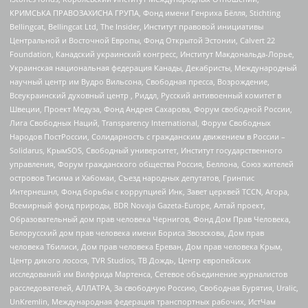
КРИМСЬКА ПРАВОЗАХИСНА ГРУПА, Фонд имени Генриха Бёлля, Stichting
Bellingcat, Bellingcat Ltd, The Insider, Институт правовой инициативы
Центральной и Восточной Европы, Фонд Открытой Эстонии, Calvert 22
Foundation, Канадский украинский конгресс, Институт Макдональда-Лорье,
Украинская национальная федерация Канады, Декабристы, Международный
научный центр им Вудро Вильсона, Свободная пресса, Возрождение,
Всеукраинский духовный центр , Риддл, Русский антивоенный комитет в
Швеции, Проект Медуза, Фонд Андрея Сахарова, Форум свободной России,
Лига Свободных Наций, Transparеncy International, Форум Свободных
Народов ПостРоссии, Солидарность с гражданским движением в России –
Solidarus, КрымSOS, Свободный университет, Институт государственного
управления, Форум гражданского общества Россия, Беллона, Союз жителей
островов Тисима и Хабомаи, Съезд народных депутатов, Гринпис
Интернешнл, Фонд борьбы с коррупцией Инк, Завет церквей TCCN, Агора,
Всемирный фонд природы, BDR Novaja Gazeta-Europe, Алтай проект,
Образовательный дом прав человека Чернигов, Фонд Дом Прав Человека,
Белорусский дом прав человека имени Бориса Звозскова, Дом прав
человека Тбилиси, Дом прав человека Ереван, Дом прав человека Крым,
Центр дикого лосося, TVR Studios, ТВ Дождь, Центр европейских
исследований им Вилфрида Мартенса, Сетевое объединение журналистов
расследователей, АЛЛАТРА, За свободную Россию, Свободная Бурятия, Uralic,
UnKremlin, Международная федерация транспортных рабочих, ИстЧам