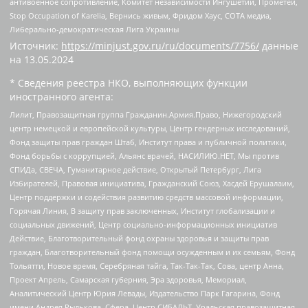
антивоенное сопротивление, Комитет независимости Ингушетии, Прометей,
Stop Occupation of Karelia, Вернись живым, Фридом Хаус, СОТА медиа,
Либерально-демократическая Лига Украины
Источник:
https://minjust.gov.ru/ru/documents/7756/
данные
на
13.05.2024
* Сведения реестра НКО, выполняющих функции
иностранного агента:
Лилит, Правозащитная группа Гражданин.Армия.Право, Нижегородский
центр немецкой и европейской культуры, Центр гендерных исследований,
Фонд защиты прав граждан Штаб, Институт права и публичной политики,
Фонд борьбы с коррупцией, Альянс врачей, НАСИЛИЮ.НЕТ, Мы против
СПИДа, СВЕЧА, Гуманитарное действие, Открытый Петербург, Лига
Избирателей, Правовая инициатива, Гражданский Союз, Хасдей Ерушалаим,
Центр поддержки и содействия развитию средств массовой информации,
Горячая Линия, В защиту прав заключенных, Институт глобализации и
социальных движений, Центр социально-информационных инициатив
Действие, Благотворительный фонд охраны здоровья и защиты прав
граждан, Благотворительный фонд помощи осужденным и их семьям, Фонд
Тольятти, Новое время, Серебряная тайга, Так-Так-Так, Сова, центр Анна,
Проект Апрель, Самарская губерния, Эра здоровья, Мемориал,
Аналитический Центр Юрия Левады, Издательство Парк Гагарина, Фонд
имени Андрея Рылькова, Сфера, Центр СИБАЛЬТ, Уральская правозащитная