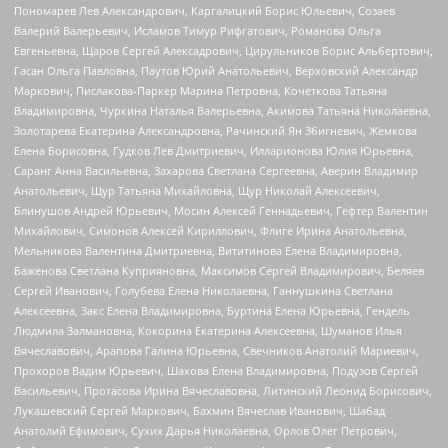
Пономарев Лев Александрович, Каргалицкий Борис Юльевич, Созаев
Валерий Валерьевич, Исламов Тимур Рифгатович, Романова Ольга
Евгеньевна, Щаров Сергей Алексадрович, Цирульников Борис Альбертович,
Гасан Ольга Павловна, Паутов Юрий Анатольевич, Верховский Александр
Маркович, Пислакова-Паркер Марина Петровна, Кочеткова Татьяна
Владимировна, Чуркина Наталья Валерьевна, Акимова Татьяна Николаевна,
Золотарева Екатерина Александровна, Рачинский Ян Збигневич, Жемкова
Елена Борисовна, Гудков Лев Дмитриевич, Илларионова Юлия Юрьевна,
Саранг Анна Васильевна, Захарова Светлана Сергеевна, Аверин Владимир
Анатольевич, Щур Татьяна Михайловна, Щур Николай Алексеевич,
Блинушов Андрей Юрьевич, Мосин Алексей Геннадьевич, Гефтер Валентин
Михайлович, Симонов Алексей Кириллович, Флиге Ирина Анатольевна,
Мельникова Валентина Дмитриевна, Вититинова Елена Владимировна,
Баженова Светлана Куприяновна, Максимов Сергей Владимирович, Беляев
Сергей Иванович, Голубева Елена Николаевна, Ганнушкина Светлана
Алексеевна, Закс Елена Владимировна, Буртина Елена Юрьевна, Гендель
Людмила Залмановна, Кокорина Екатерина Алексеевна, Шуманов Илья
Вячеславович, Арапова Галина Юрьевна, Свечников Анатолий Мариевич,
Прохоров Вадим Юрьевич, Шахова Елена Владимировна, Подузов Сергей
Васильевич, Протасова Ирина Вячеславовна, Литинский Леонид Борисович,
Лукашевский Сергей Маркович, Бахмин Вячеслав Иванович, Шабад
Анатолий Ефимович, Сухих Дарья Николаевна, Орлов Олег Петрович,