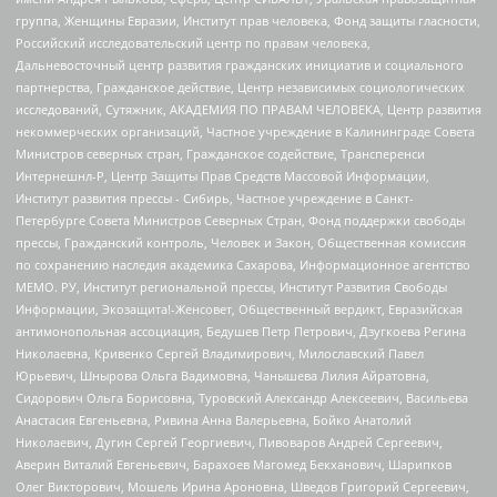
группа, Женщины Евразии, Институт прав человека, Фонд защиты гласности,
Российский исследовательский центр по правам человека,
Дальневосточный центр развития гражданских инициатив и социального
партнерства, Гражданское действие, Центр независимых социологических
исследований, Сутяжник, АКАДЕМИЯ ПО ПРАВАМ ЧЕЛОВЕКА, Центр развития
некоммерческих организаций, Частное учреждение в Калининграде Совета
Министров северных стран, Гражданское содействие, Трансперенси
Интернешнл-Р, Центр Защиты Прав Средств Массовой Информации,
Институт развития прессы - Сибирь, Частное учреждение в Санкт-
Петербурге Совета Министров Северных Стран, Фонд поддержки свободы
прессы, Гражданский контроль, Человек и Закон, Общественная комиссия
по сохранению наследия академика Сахарова, Информационное агентство
МЕМО. РУ, Институт региональной прессы, Институт Развития Свободы
Информации, Экозащита!-Женсовет, Общественный вердикт, Евразийская
антимонопольная ассоциация, Бедушев Петр Петрович, Дзугкоева Регина
Николаевна, Кривенко Сергей Владимирович, Милославский Павел
Юрьевич, Шнырова Ольга Вадимовна, Чанышева Лилия Айратовна,
Сидорович Ольга Борисовна, Туровский Александр Алексеевич, Васильева
Анастасия Евгеньевна, Ривина Анна Валерьевна, Бойко Анатолий
Николаевич, Дугин Сергей Георгиевич, Пивоваров Андрей Сергеевич,
Аверин Виталий Евгеньевич, Барахоев Магомед Бекханович, Шарипков
Олег Викторович, Мошель Ирина Ароновна, Шведов Григорий Сергеевич,