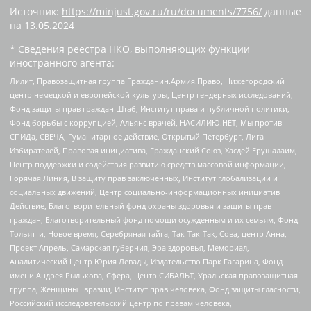
Источник:
https://minjust.gov.ru/ru/documents/7756/
данные
на
13.05.2024
* Сведения реестра НКО, выполняющих функции
иностранного агента:
Лилит, Правозащитная группа Гражданин.Армия.Право, Нижегородский
центр немецкой и европейской культуры, Центр гендерных исследований,
Фонд защиты прав граждан Штаб, Институт права и публичной политики,
Фонд борьбы с коррупцией, Альянс врачей, НАСИЛИЮ.НЕТ, Мы против
СПИДа, СВЕЧА, Гуманитарное действие, Открытый Петербург, Лига
Избирателей, Правовая инициатива, Гражданский Союз, Хасдей Ерушалаим,
Центр поддержки и содействия развитию средств массовой информации,
Горячая Линия, В защиту прав заключенных, Институт глобализации и
социальных движений, Центр социально-информационных инициатив
Действие, Благотворительный фонд охраны здоровья и защиты прав
граждан, Благотворительный фонд помощи осужденным и их семьям, Фонд
Тольятти, Новое время, Серебряная тайга, Так-Так-Так, Сова, центр Анна,
Проект Апрель, Самарская губерния, Эра здоровья, Мемориал,
Аналитический Центр Юрия Левады, Издательство Парк Гагарина, Фонд
имени Андрея Рылькова, Сфера, Центр СИБАЛЬТ, Уральская правозащитная
группа, Женщины Евразии, Институт прав человека, Фонд защиты гласности,
Российский исследовательский центр по правам человека,