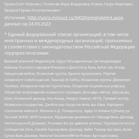
Орлов Олег Петрович, Полякова Мара Федоровна, Резник Генри Маркович,
Захаров Герман Константинович
Источник:
http://unro.minjust.ru/NKOForeignAgent.aspx
данные на
24.03.2022
* Единый федеральный список организаций, в том числе
иностранных и международных организаций, признанных
в соответствии с законодательством Российской Федерации
террористическими:
Высший военный Маджлисуль Шура Объединенных сил моджахедов
Кавказа, Конгресс народов Ичкерии и Дагестана, База, Асбат аль-Ансар,
Священная война, Исламская группа, Братья-мусульмане, Партия
исламского освобождения, Лашкар-И-Тайба, Исламская группа, Движение
Талибан, Исламская партия Туркестана, Общество социальных реформ,
Общество возрождения исламского наследия, Дом двух святых, Джунд аш-
Шам, Исламский джихад, Аль-Каида, Имарат Кавказ, АБТО, Правый сектор,
Исламское государство, Джабха аль-Нусра ли-Ахль аш-Шам, Народное
ополчение имени К. Минина и Д. Пожарского, Аджр от Аллаха Субхану уа
Тагьаля SHAM, АУМ Синрике, Муджахеды джамаата Ат-Тавхида Валь-Джихад,
Чистопольский Джамаат, Рохнамо ба суи давлати исломи, Террористическое
сообщество Сеть, Катиба Таухид валь-Джихад, Хайят Тахрир аш-Шам, Ахлю
Сунна Валь Джамаа, National Socialism/White Power, Артподготовка,