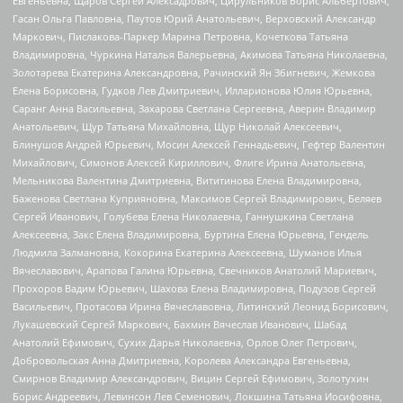
Евгеньевна, Щаров Сергей Алексадрович, Цирульников Борис Альбертович,
Гасан Ольга Павловна, Паутов Юрий Анатольевич, Верховский Александр
Маркович, Пислакова-Паркер Марина Петровна, Кочеткова Татьяна
Владимировна, Чуркина Наталья Валерьевна, Акимова Татьяна Николаевна,
Золотарева Екатерина Александровна, Рачинский Ян Збигневич, Жемкова
Елена Борисовна, Гудков Лев Дмитриевич, Илларионова Юлия Юрьевна,
Саранг Анна Васильевна, Захарова Светлана Сергеевна, Аверин Владимир
Анатольевич, Щур Татьяна Михайловна, Щур Николай Алексеевич,
Блинушов Андрей Юрьевич, Мосин Алексей Геннадьевич, Гефтер Валентин
Михайлович, Симонов Алексей Кириллович, Флиге Ирина Анатольевна,
Мельникова Валентина Дмитриевна, Вититинова Елена Владимировна,
Баженова Светлана Куприяновна, Максимов Сергей Владимирович, Беляев
Сергей Иванович, Голубева Елена Николаевна, Ганнушкина Светлана
Алексеевна, Закс Елена Владимировна, Буртина Елена Юрьевна, Гендель
Людмила Залмановна, Кокорина Екатерина Алексеевна, Шуманов Илья
Вячеславович, Арапова Галина Юрьевна, Свечников Анатолий Мариевич,
Прохоров Вадим Юрьевич, Шахова Елена Владимировна, Подузов Сергей
Васильевич, Протасова Ирина Вячеславовна, Литинский Леонид Борисович,
Лукашевский Сергей Маркович, Бахмин Вячеслав Иванович, Шабад
Анатолий Ефимович, Сухих Дарья Николаевна, Орлов Олег Петрович,
Добровольская Анна Дмитриевна, Королева Александра Евгеньевна,
Смирнов Владимир Александрович, Вицин Сергей Ефимович, Золотухин
Борис Андреевич, Левинсон Лев Семенович, Локшина Татьяна Иосифовна,