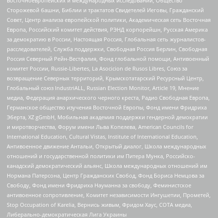
восточноевропейских и международных исследований, Общество
Сторожевой башни, Библии и трактатов Свидетелей Иеговы, Гражданский
Совет, Центр анализа европейской политики, Академическая сеть Восточная
Европа, Российский комитет действия, РЭНД корпорейшн, Русская Америка
за демократию в России, Настоящая Россия, Глобальная сеть журналистов-
расследователей, Служба поддержки, Свободная Россия Берлин, Свободная
Россия Северный Рейн-Вестфалия, Фонд глобальной помощи, Антивоенный
комитет России, Russie-Libertes, La Asocicion de Rusos Libres, Союз за
возвращение Северных территорий, Крымскотатарский Ресурсный Центр,
Глобальный союз IndustriALL, Russian Election Monitor, Article 19, Мнение
медиа, Федерация анархического черного креста, Радио Свободная Европа,
Германское общество изучения Восточной Европы, Фонд имени Фридриха
Эберта, XZ gGmbH, Мобильная академия поддержки гендерной демократии
и миротворчества, Форум имени Льва Копелева, American Councils for
International Education, Cultural Vistas, Institute of International Education,
Антивоенное движение Антальи, Открытый диалог, Школа международных
отношений и государственной политики им Питера Мунка, Российско-
канадский демократический альянс, Школа международных отношений им
Нормана Патерсона, Центр Гражданских Свобод, Фонд Бориса Немцова за
Свободу, Фонд имени Фридриха Науманна за свободу, Феминистское
антивоенное сопротивление, Комитет независимости Ингушетии, Прометей,
Stop Occupation of Karelia, Вернись живым, Фридом Хаус, СОТА медиа,
Либерально-демократическая Лига Украины