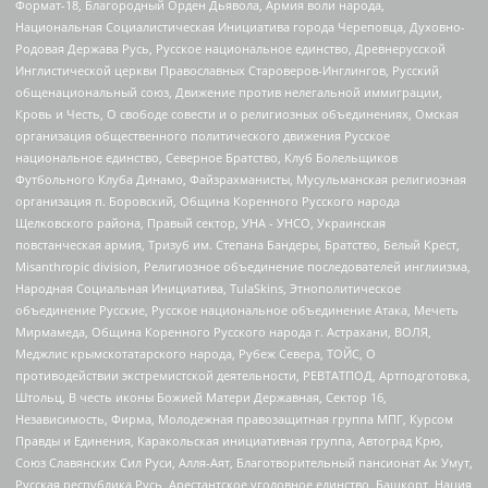
Формат-18, Благородный Орден Дьявола, Армия воли народа,
Национальная Социалистическая Инициатива города Череповца, Духовно-
Родовая Держава Русь, Русское национальное единство, Древнерусской
Инглистической церкви Православных Староверов-Инглингов, Русский
общенациональный союз, Движение против нелегальной иммиграции,
Кровь и Честь, О свободе совести и о религиозных объединениях, Омская
организация общественного политического движения Русское
национальное единство, Северное Братство, Клуб Болельщиков
Футбольного Клуба Динамо, Файзрахманисты, Мусульманская религиозная
организация п. Боровский, Община Коренного Русского народа
Щелковского района, Правый сектор, УНА - УНСО, Украинская
повстанческая армия, Тризуб им. Степана Бандеры, Братство, Белый Крест,
Misanthropic division, Религиозное объединение последователей инглиизма,
Народная Социальная Инициатива, TulaSkins, Этнополитическое
объединение Русские, Русское национальное объединение Атака, Мечеть
Мирмамеда, Община Коренного Русского народа г. Астрахани, ВОЛЯ,
Меджлис крымскотатарского народа, Рубеж Севера, ТОЙС, О
противодействии экстремистской деятельности, РЕВТАТПОД, Артподготовка,
Штольц, В честь иконы Божией Матери Державная, Сектор 16,
Независимость, Фирма, Молодежная правозащитная группа МПГ, Курсом
Правды и Единения, Каракольская инициативная группа, Автоград Крю,
Союз Славянских Сил Руси, Алля-Аят, Благотворительный пансионат Ак Умут,
Русская республика Русь, Арестантское уголовное единство, Башкорт, Нация