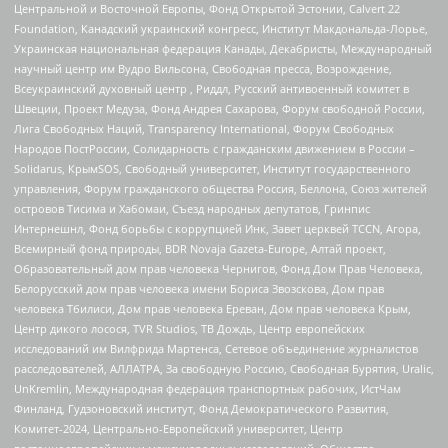
Центральной и Восточной Европы, Фонд Открытой Эстонии, Calvert 22
Foundation, Канадский украинский конгресс, Институт Макдональда-Лорье,
Украинская национальная федерация Канады, Декабристы, Международный
научный центр им Вудро Вильсона, Свободная пресса, Возрождение,
Всеукраинский духовный центр , Риддл, Русский антивоенный комитет в
Швеции, Проект Медуза, Фонд Андрея Сахарова, Форум свободной России,
Лига Свободных Наций, Transparеncy International, Форум Свободных
Народов ПостРоссии, Солидарность с гражданским движением в России –
Solidarus, КрымSOS, Свободный университет, Институт государственного
управления, Форум гражданского общества Россия, Беллона, Союз жителей
островов Тисима и Хабомаи, Съезд народных депутатов, Гринпис
Интернешнл, Фонд борьбы с коррупцией Инк, Завет церквей TCCN, Агора,
Всемирный фонд природы, BDR Novaja Gazeta-Europe, Алтай проект,
Образовательный дом прав человека Чернигов, Фонд Дом Прав Человека,
Белорусский дом прав человека имени Бориса Звозскова, Дом прав
человека Тбилиси, Дом прав человека Ереван, Дом прав человека Крым,
Центр дикого лосося, TVR Studios, ТВ Дождь, Центр европейских
исследований им Вилфрида Мартенса, Сетевое объединение журналистов
расследователей, АЛЛАТРА, За свободную Россию, Свободная Бурятия, Uralic,
UnKremlin, Международная федерация транспортных рабочих, ИстЧам
Финланд, Гудзоновский институт, Фонд Демократического Развития,
Комитет-2024, Центрально-Европейский университет, Центр