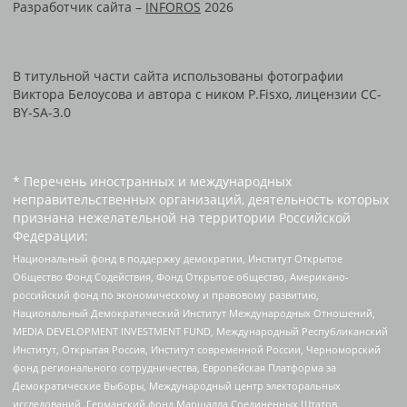
Разработчик сайта –
INFOROS
2026
В титульной части сайта использованы фотографии
Виктора Белоусова и автора с ником P.Fisxo, лицензии CC-
BY-SA-3.0
* Перечень иностранных и международных
неправительственных организаций, деятельность которых
признана нежелательной на территории Российской
Федерации:
Национальный фонд в поддержку демократии, Институт Открытое
Общество Фонд Содействия, Фонд Открытое общество, Американо-
российский фонд по экономическому и правовому развитию,
Национальный Демократический Институт Международных Отношений,
MEDIA DEVELOPMENT INVESTMENT FUND, Международный Республиканский
Институт, Открытая Россия, Институт современной России, Черноморский
фонд регионального сотрудничества, Европейская Платформа за
Демократические Выборы, Международный центр электоральных
исследований, Германский фонд Маршалла Соединенных Штатов,