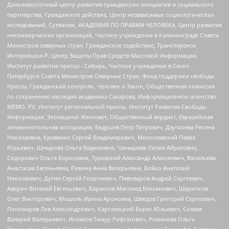
Дальневосточный центр развития гражданских инициатив и социального
партнерства, Гражданское действие, Центр независимых социологических
исследований, Сутяжник, АКАДЕМИЯ ПО ПРАВАМ ЧЕЛОВЕКА, Центр развития
некоммерческих организаций, Частное учреждение в Калининграде Совета
Министров северных стран, Гражданское содействие, Трансперенси
Интернешнл-Р, Центр Защиты Прав Средств Массовой Информации,
Институт развития прессы - Сибирь, Частное учреждение в Санкт-
Петербурге Совета Министров Северных Стран, Фонд поддержки свободы
прессы, Гражданский контроль, Человек и Закон, Общественная комиссия
по сохранению наследия академика Сахарова, Информационное агентство
МЕМО. РУ, Институт региональной прессы, Институт Развития Свободы
Информации, Экозащита!-Женсовет, Общественный вердикт, Евразийская
антимонопольная ассоциация, Бедушев Петр Петрович, Дзугкоева Регина
Николаевна, Кривенко Сергей Владимирович, Милославский Павел
Юрьевич, Шнырова Ольга Вадимовна, Чанышева Лилия Айратовна,
Сидорович Ольга Борисовна, Туровский Александр Алексеевич, Васильева
Анастасия Евгеньевна, Ривина Анна Валерьевна, Бойко Анатолий
Николаевич, Дугин Сергей Георгиевич, Пивоваров Андрей Сергеевич,
Аверин Виталий Евгеньевич, Барахоев Магомед Бекханович, Шарипков
Олег Викторович, Мошель Ирина Ароновна, Шведов Григорий Сергеевич,
Пономарев Лев Александрович, Каргалицкий Борис Юльевич, Созаев
Валерий Валерьевич, Исламов Тимур Рифгатович, Романова Ольга