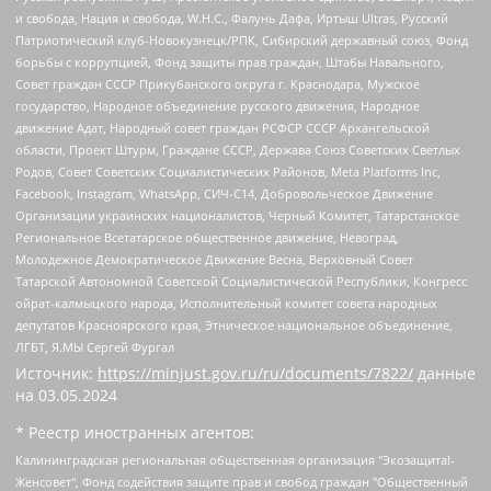
и свобода, Нация и свобода, W.H.С., Фалунь Дафа, Иртыш Ultras, Русский
Патриотический клуб-Новокузнецк/РПК, Сибирский державный союз, Фонд
борьбы с коррупцией, Фонд защиты прав граждан, Штабы Навального,
Совет граждан СССР Прикубанского округа г. Краснодара, Мужское
государство, Народное объединение русского движения, Народное
движение Адат, Народный совет граждан РСФСР СССР Архангельской
области, Проект Штурм, Граждане СССР, Держава Союз Советских Светлых
Родов, Совет Советских Социалистических Районов, Meta Platforms Inc,
Facebook, Instagram, WhatsApp, СИЧ-С14, Добровольческое Движение
Организации украинских националистов, Черный Комитет, Татарстанское
Региональное Всетатарское общественное движение, Невоград,
Молодежное Демократическое Движение Весна, Верховный Совет
Татарской Автономной Советской Социалистической Республики, Конгресс
ойрат-калмыцкого народа, Исполнительный комитет совета народных
депутатов Красноярского края, Этническое национальное объединение,
ЛГБТ, Я.МЫ Сергей Фургал
Источник:
https://minjust.gov.ru/ru/documents/7822/
данные
на
03.05.2024
* Реестр иностранных агентов:
Калининградская региональная общественная организация "Экозащита!-Женсовет", Фонд содействия защите прав и свобод граждан "Общественный вердикт", Фонд "Институт Развития Свободы Информации", Частное учреждение "Информационное агентство МЕМО. РУ", Региональная общественная организация "Общественная комиссия по сохранению наследия академика Сахарова", Фонд поддержки свободы прессы, Санкт-Петербургская общественная правозащитная организация "Гражданский контроль", Межрегиональная общественная организация "Информационно-просветительский центр "Мемориал", Региональный Фонд "Центр Защиты Прав Средств Массовой Информации", с 05.12.2023 Фонд "Центр Защиты Прав Средств массовой информации", Региональная общественная благотворительная организация помощи беженцам и мигрантам "Гражданское содействие", Негосударственное образовательное учреждение дополнительного профессионального образования (повышение квалификации) специалистов "АКАДЕМИЯ ПО ПРАВАМ ЧЕЛОВЕКА", Свердловская региональная общественная организация "Сутяжник", Автономная некоммерческая организация "Центр независимых социологических исследований", Союз общественных объединений "Российский исследовательский центр по правам человека", Региональное общественное учреждение научно-информационный центр "МЕМОРИАЛ", Некоммерческая организация "Фонд защиты гласности", Автономная некоммерческая организация "Институт прав человека", Городская общественная организация "Екатеринбургское общество "МЕМОРИАЛ", Городская общественная организация "Рязанское историко-просветительское и правозащитное общество "Мемориал" (Рязанский Мемориал), Челябинский региональный орган общественной самодеятельности – женское общественное объединение "Женщины Евразии", Челябинский региональный орган общественной самодеятельности "Уральская правозащитная группа", Фонд содействия защите здоровья и социальной справедливости имени Андрея Рылькова, Автономная Некоммерческая Организация "Аналитический Центр Юрия Левады", Автономная некоммерческая организация социальной поддержки населения "Проект Апрель", Региональная общественная организация помощи женщинам и детям, находящимся в кризисной ситуации "Информационно-методический центр "Анна", Фонд содействия развитию массовых коммуникаций и правовому просвещению "Так-так-Так", Фонд содействия устойчивому развитию "Серебряная тайга", Свердловский региональный общественный фонд социальных проектов "Новое время", "Idel.Реалии", Кавказ.Реалии, Крым.Реалии, Телеканал Настоящее Время, Татаро-башкирская служба Радио Свобода (Azatliq Radiosi), Радио Свободная Европа/Радио Свобода (PCE/PC), "Сибирь.Реалии", "Фактограф", Благотворительный фонд помощи осужденным и их семьям, Автономная некоммерческая организация "Институт глобализации и социальных движений", Фонд "В защиту прав заключенных", Частное учреждение "Центр поддержки и содействия развитию средств массовой информации", Пензенский региональный общественный благотворительный фонд "Гражданский союз", "Север.Реалии", Некоммерческая организация Фонд "Правовая инициатива", Общество с ограниченной ответственностью "Радио Свободная Европа/Радио Свобода", Чешское информационное агентство "MEDIUM-ORIENT", Красноярская региональная общественная организация "Мы против СПИДа", Камалягин Денис Николаевич, Маркелов Сергей Евгеньевич, Пономарев Лев Александрович, Савицкая Людмила Алексеевна, Автономная некоммерческая организация "Центр по работе с проблемой насилия "НАСИЛИЮ.НЕТ", Межрегиональный профессиональный союз работников здравоохранения "Альянс врачей", Юридическое лицо, зарегистрированное в Латвийской Республике, SIA "Medusa Project" (регистрационный номер 40103797863, дата регистрации 10.06.2014), Некоммерческая организация "Фонд по борьбе с коррупцией", Автономная некоммерческая организация "Институт права и публичной политики", Баданин Роман Сергеевич, Гликин Максим Александрович, Железнова Мария Михайловна, Лукьянова Юлия Сергеевна, Маетная Елизавета Витальевна, Маняхин Петр Борисович, Чуракова Ольга Владимировна, Ярош Юлия Петровна, Юридическое лицо "The Insider SIA", зарегистрированное в Риге, Латвийская Республика (дата регистрации 26.06.2015), являющееся администратором доменного имени интернет-издания "The Insider SIA", https://theins.ru, Постернак Алексей Евгеньевич, Рубин Михаил Аркадьевич, Анин Роман Александрович, Юридическое лицо Istories fonds, зарегистрированное в Латвийской Республике (регистрационный номер 50008295751, дата регистрации 24.02.2020), Великовский Дмитрий Александрович, Долинина Ирина Николаевна, Мароховская Алеся Алексеевна, Шлейнов Роман Юрьевич, Шмагун Олеся Валентиновна, Общество с ограниченной ответственностью "Альтаир 2021", Общество с ограниченной ответственностью "Вега 2021", Общество с ограниченной ответственностью "Главный редактор 2021", Общество с ограниченной ответственностью "Ромашки монолит", Важенков Артем Валерьевич, Ивановская областная общественная организация "Центр гендерных исследований", Гурман Юрий Альбертович, Медиапроект "ОВД-Инфо", Егоров Владимир Владимирович, Жилинский Владимир Александрович, Общество с ограниченной ответственностью "ЗП", Иванова София Юрьевна, Карезина Инна Павловна, Кильтау Екатерина Викторовна, Петров Алексей Викторович, Пискунов Сергей Евгеньевич, Смирнов Сергей Сергеевич, Тихонов Михаил Сергеевич, Общество с ограниченной ответственностью "ЖУРНАЛИСТ-ИНОСТРАННЫЙ АГЕНТ", Арапова Галина Юрьевна, Вольтская Татьяна Анатольевна, Американская компания "Mason G.E.S. Anonymous Foundation" (США), являющаяся владельцем интернет-издания https://mnews.world/, Компания "Stichting Bellingcat", зарегистрированная в Нидерландах (дата регистрации 11.07.2018), Захаров Андрей Вячеславович, Клепиковская Екатерина Дмитриевна, Общество с ограниченной ответственностью "МЕМО", Перл Роман Александрович, Симонов Евгений Алексеевич, Соловьева Елена Анатольевна, Сотников Даниил Владимирович, Сурначева Елизавета Дмитриевна, Автономная некоммерческая организация по защите прав человека и информированию населения "Якутия – Наше Мнение", Общество с ограниченной ответственностью "Москоу диджитал медиа", с 26.01.2023 Общество с ограниченной ответственностью "Чайка Белые сады", Ветошкина Валерия Валерьевна, Заговора Максим Александрович, Межрегиональное общественное движение "Российская ЛГБТ - сеть", Оленичев Максим Владимирович, Павлов Иван Юрьевич, Скворцова Елена Сергеевна, Общество с ограниченной ответственностью "Как бы инагент", Кочетков Игорь Викторович, Общество с ограниченной ответственностью "Честные выборы", Еланчик Олег Александрович, Общество с ограниченной ответственностью "Нобелевский призыв", Гималова Регина Эмилевна, Григорьев Андрей Валерьевич, Григорьева Алина Александровна, Ассоциация по содействию защите прав призывников, альтернативнослужащих и военнослужащих "Правозащитная группа "Гражданин.Армия.Право", Хисамова Регина Фаритовна, Автономная некоммерческая организация по реализации социально-правовых программ "Лилит", Дальневосточное общественное движение "Маяк", Санкт-Петербургская ЛГБТ-инициативная группа "Выход", Инициативная группа ЛГБТ+ "Реверс", Алексеев Андрей Викторович, Бекбулатова Таисия Львовна, Беляев Иван Михайлович, Владыкина Елена Сергеевна, Гельман Марат Александрович, Никульшина Вероника Юрьевна, Толоконникова Надежда Андреевна, Шендерович Виктор Анатольевич, Общество с ограниченной ответственностью "Данное сообщение", Общество с ограниченной ответственностью Издательский дом "Новая глава", Айнбиндер Александра Александровна, Московский комьюнити-центр для ЛГБТ+инициатив, Благотворительный фонд развития филантропии, Deutsche Welle (Германия, Kurt-Schumacher-Strasse 3, 53113 Bonn), Борзунова Мария Михайловна, Воробьев Виктор Викторович, Голубева Анна Львовна, Константинова Алла Михайловна, Малкова Ирина Владимировна, Мурадов Мурад Абдулгалимович, Осетинская Елизавета Николаевна, Понасенков Евгений Николаевич, Ганапольский Матвей Юрьевич, Киселев Евгений Алексеевич, Борухович Ирина Григорьевна, Дремин Иван Тимофеевич, Дубровский Дмитрий Викторович, Красноярская региональная общественная организация поддержки и развития альтернативных образовательных технологий и межкультурных коммуникаций "ИНТЕРРА", Маяковская Екатерина Алексеевна, Фейгин Марк Захарович, Филимонов Андрей Викторович, Дзугкоева Регина Николаевна, Доброхотов Роман Александрович, Дудь Юрий Александрович, Елкин Сергей Владимирович, Кругликов Кирилл Игоревич, Сабунаева Мария Леонидовна, Семенов Алексей Владимирович, Шаинян Карен Багратович, Шульман Екатерина Михайловна, Асафьев Артур Валерьевич, Вахштайн Виктор Семенович, Венедиктов Алексей Алексеевич, Лушникова Екатерина Евгеньевна, Волков Леонид Михайлович, Невзоров Александр Глебович, Пархоменко Сергей Борисович, Сироткин Ярослав Николаевич, Кара-Мурза Владимир Владимирович, Баранова Наталья Владимировна, Гозман Леонид Яковлевич, Кагарлицкий Борис Юльевич, Климарев Михаил Валерьевич, Милов Владимир Станиславович, Автономная некоммерческая организация Краснодарский центр современного искусства "Типография", Моргенштерн Алишер Тагирович, Соболь Любовь Эдуардовна, Общество с ограниченной ответственностью "ЛИЗА НОРМ", Каспаров Гарри Кимович, Ходорковский Михаил Борисович, Общество с ограниченной ответственностью "Апрельские тезисы", Данилович Ирина Брониславовна, Кашин Олег Владимирович, Петров Николай Владимирович, Пивоваров Алексей Владимирович, Соколов Михаил Владимирович, Цветкова Юлия Владимировна, Чичваркин Евгений Александрович, Комитет против пыток/Команда против пыток, Общество с ограниченной ответственностью "Первый научный", Общество с ограниченной ответственностью "Вертолет и ко", Белоцерковская Вероника Борисовна, Кац Максим Евгеньевич, Лазарева Татьяна Юрьевна, Шаведдинов Руслан Табризович, Яшин Илья Валерьевич, Общество с ограниченной ответственностью "Иноагент ААВ", Алешковский Дмитрий Петрович, Альбац Евгения Марковна, Быков Дмитрий Львович, Галямина Юлия Евгеньевна, Лойко Сергей Леонидович, Мартынов Кирилл Константинович, Медведев Сергей Александрович, Крашенинников Федор Геннадиевич, Гордеева Катерина Вл