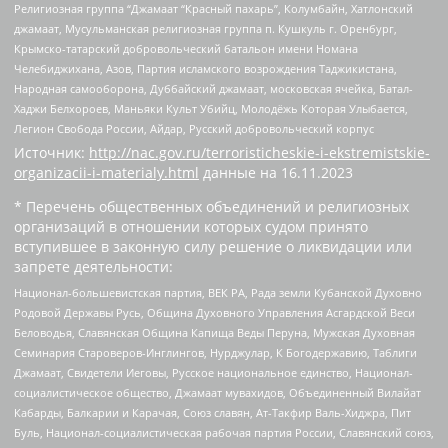
Религиозная группа “Джамаат “Красный пахарь”, Колумбайн, Хатлонский
джамаат, Мусульманская религиозная группа п. Кушкуль г. Оренбург,
Крымско-татарский добровольческий батальон имени Номана
Челебиджихана, Азов, Партия исламского возрождения Таджикистана,
Народная самооборона, Дуббайский джамаат, московская ячейка, Батал-
Хаджи Белхороев, Маньяки Культ Убийц, Молодёжь Которая Улыбается,
Легион Свобода России, Айдар, Русский добровольческий корпус
Источник:
http://nac.gov.ru/terroristicheskie-i-ekstremistskie-
organizacii-i-materialy.html
данные на
16.11.2023
* Перечень общественных объединений и религиозных
организаций в отношении которых судом принято
вступившее в законную силу решение о ликвидации или
запрете деятельности:
Национал-большевистская партия, ВЕК РА, Рада земли Кубанской Духовно
Родовой Державы Русь, Община Духовного Управления Асгардской Веси
Беловодья, Славянская Община Капища Веды Перуна, Мужская Духовная
Семинария Староверов-Инглингов, Нурджулар, К Богодержавию, Таблиги
Джамаат, Свидетели Иеговы, Русское национальное единство, Национал-
социалистическое общество, Джамаат мувахидов, Объединенный Вилайат
Кабарды, Балкарии и Карачая, Союз славян, Ат-Такфир Валь-Хиджра, Пит
Буль, Национал-социалистическая рабочая партия России, Славянский союз,