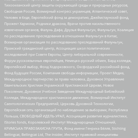
Тихоокеанский центр защиты окружающей среды и природных ресурсов,
Свободная Россия, Всемирный конгресс украинцев, Атлантический совет,
Человек в беде, Европейский фонд за демократию, Джеймстаунский фонд,
Прожект Хармони, Родники дракона, Врачи против насильственного
извлечения органов, Фалунь Дафа, Друзья Фалуньгун, Фалуньгун, Коалиция
по расследованию преследования в отношении Фалуньгун в Китае,
Всемирная организация по расследованию преследований Фалуньгун,
Пражский гражданский центр, Ассоциация школ политических
исследований при Совете Европы, Центр либеральной современности,
Форум русскоязычных европейцев, Немецко-русский обмен, Бард колледж,
Европейский выбор, Фонд Ходорковского, Оксфордский российский фонд,
Фонд Будущее России, Компания свободы информации, Проект Медиа,
Международное партнерство за права человека, Духовное Управление
Евангельских Христиан Украинской Христианской Церкви, Новое
Поколение, Духовное Учебное Заведение Международный Библейский
Колледж, Международное христианское движение, Всемирный Институт
Саентологических Предприятий, Церковь Духовной Технологии,
Европейская сеть организаций по наблюдению за выборами, Республика
Польша, СВОБОДНЫЙ ИДЕЛЬ-УРАЛ, Ассоциация развития журналистики,
IStories fonds, Королевский Институт Международных Отношений,
КРИМСЬКА ПРАВОЗАХИСНА ГРУПА, Фонд имени Генриха Бёлля, Stichting
Bellingcat, Bellingcat Ltd, The Insider, Институт правовой инициативы