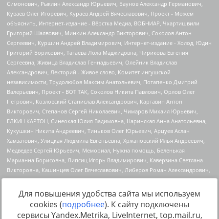
Для повышения удобства сайта мы используем
cookies (
подробнее
). К сайту подключены
Источник:
https://minjust.gov.ru/uploaded/files/reestr-
сервисы Yandex.Metrika, LiveInternet, top.mail.ru,