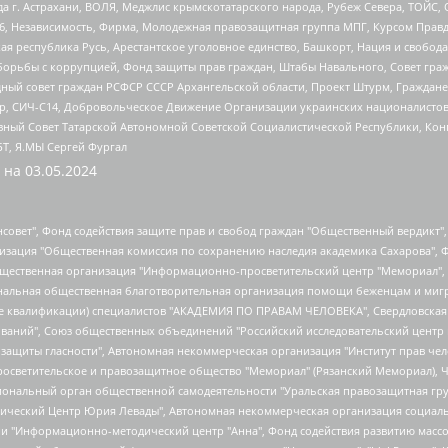
 г. Астрахани, ВОЛЯ, Меджлис крымскотатарского народа, Рубеж Севера, ТОЙС, 
6, Независимость, Фирма, Молодежная правозащитная группа МПГ, Курсом Правд
ая республика Русь, Арестантское уголовное единство, Башкорт, Нация и свобода,
орьбы с коррупцией, Фонд защиты прав граждан, Штабы Навального, Совет гражд
ный совет граждан РСФСР СССР Архангельской области, Проект Штурм, Граждане 
tsApp, СИЧ-С14, Добровольческое Движение Организации украинских националисто
ный Совет Татарской Автономной Советской Социалистической Республики, Кон
БТ, Я.МЫ Сергей Фургал
 на
03.05.2024
мная некоммерческая организация "Центр по работе с проблемой насилия "НАСИЛИЮ.НЕТ", Межрегиональный профессиональный союз работников здравоохранения "Альянс врачей", Юридическое лицо, зарегистрированное в Латвийской Республике, SIA "Medusa Project" (регистрационный номер 40103797863, дата регистрации 10.06.2014), Некоммерческая организация "Фонд по борьбе с коррупцией", Автономная некоммерческая организация "Институт права и публичной политики", Баданин Роман Сергеевич, Гликин Максим Александрович, Железнова Мария Михайловна, Лукьянова Юлия Сергеевна, Маетная Елизавета Витальевна, Маняхин Петр Борисович, Чуракова Ольга Владимировна, Ярош Юлия Петровна, Юридическое лицо "The Insider SIA", зарегистрированное в Риге, Латвийская Республика (дата регистрации 26.06.2015), являющееся администратором доменного имени интернет-издания "The Insider SIA", https://theins.ru, Постернак Алексей Евгеньевич, Рубин Михаил Аркадьевич, Анин Роман Александрович, Юридическое лицо Istories fonds, зарегистрированное в Латвийской Республике (регистрационный номер 50008295751, дата регистрации 24.02.2020), Великовский Дмитрий Александрович, Долинина Ирина Николаевна, Мароховская Алеся Алексеевна, Шлейнов Роман Юрьевич, Шмагун Олеся Валентиновна, Общество с ограниченной ответственностью "Альтаир 2021", Общество с ограниченной ответственностью "Вега 2021", Общество с ограниченной ответственностью "Главный редактор 2021", Общество с ограниченной ответственностью "Ромашки монолит", Важенков Артем Валерьевич, Ивановская областная общественная организация "Центр гендерных исследований", Гурман Юрий Альбертович, Медиапроект "ОВД-Инфо", Егоров Владимир Владимирович, Жилинский Владимир Александрович, Общество с ограниченной ответственностью "ЗП", Иванова София Юрьевна, Карезина Инна Павловна, Кильтау Екатерина Викторовна, Петров Алексей Викторович, Пискунов Сергей Евгеньевич, Смирнов Сергей Сергеевич, Тихонов Михаил Сергеевич, Общество с ограниченной ответственностью "ЖУРНАЛИСТ-ИНОСТРАННЫЙ АГЕНТ", Арапова Галина Юрьевна, Вольтская Татьяна Анатольевна, Американская компания "Mason G.E.S. Anonymous Foundation" (США), являющаяся владельцем интернет-издания https://mnews.world/, Компания "Stichting Bellingcat", зарегистрированная в Нидерландах (дата регистрации 11.07.2018), Захаров Андрей Вячеславович, Клепиковская Екатерина Дмитриевна, Общество с ограниченной ответственностью "МЕМО", Перл Роман Александрович, Симонов Евгений Алексеевич, Соловьева Елена Анатольевна, Сотников Даниил Владимирович, Сурначева Елизавета Дмитриевна, Автономная некоммерческая организация по защите прав человека и информированию населения "Якутия – Наше Мнение", Общество с ограниченной ответственностью "Москоу диджитал медиа", с 26.01.2023 Общество с ограниченной ответственностью "Чайка Белые сады", Ветошкина Валерия Валерьевна, Заговора Максим Александрович, Межрегиональное общественное движение "Российская ЛГБТ - сеть", Оленичев Максим Владимирович, Павлов Иван Юрьевич, Скворцова Елена Сергеевна, Общество с ограниченной ответственностью "Как бы инагент", Кочетков Игорь Викторович, Общество с ограниченной ответственностью "Честные выборы", Еланчик Олег Александрович, Общество с ограниченной ответственностью "Нобелевский призыв", Гималова Регина Эмилевна, Григорьев Андрей Валерьевич, Григорьева Алина Александровна, Ассоциация по содействию защите прав призывников, альтернативнослужащих и военнослужащих "Правозащитная группа "Гражданин.Армия.Право", Хисамова Регина Фаритовна, Автономная некоммерческая организация по реализации социально-правовых программ "Лилит", Дальн