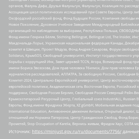
органов, Фалунь Дафа, Друзья Фалуньгун, Фалуньгун, Коалиция по рассле
Ассоциация школ политических исследований при Совете Европы, Центр ли
Оксфордский российский фонд, Фонд Будущее России, Компания свободы ин
Новое Поколение, Духовное Учебное Заведение Международный Библейский
организаций по наблюдению за выборами, Республика Польша, СВОБОДНЫЙ
Фонд имени Генриха Бёлля, Stichting Bellingcat, Bellingcat Ltd, The Inside
Макдональда-Лорье, Украинская национальная федерация Канады, Декабрис
комитет в Швеции, Проект Медуза, Фонд Андрея Сахарова, Форум свободной 
Solidarus, КрымSOS, Свободный университет, Институт государственного у
борьбы с коррупцией Инк, Завет церквей TCCN, Агора, Всемирный фонд при
имени Бориса Звозскова, Дом прав человека Тбилиси, Дом прав человека Ер
журналистов расследователей, АЛЛАТРА, За свободную Россию, Свободная Б
Комитет-2024, Центрально-Европейский университет, Центр восточноевроп
европейской политики, Академическая сеть Восточная Европа, Российский к
поддержки, Свободная Россия Берлин, Свободная Россия Северный Рейн-Вест
Крымскотатарский Ресурсный Центр, Глобальный союз IndustriALL, Russian E
Европы, Фонд имени Фридриха Эберта, XZ gGmbH, Мобильная академия поддержк
International Education, Антивоенное движение Антальи, Открытый диало
отношений им Нормана Патерсона, Центр Гражданских Свобод, Фонд Бориса
Прометей, Stop Occupation of Karelia, Вернись живым, Фридом Хаус, СОТА 
Источник:
https://minjust.gov.ru/ru/documents/7756/
данные