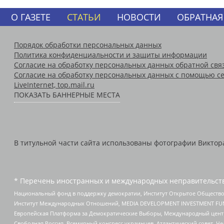
О ГАЗЕТЕ
СТАТЬИ
НОВОСТИ
ОБРАТНАЯ
Порядок обработки персональных данных
Политика конфиденциальности и защиты информации
Согласие на обработку персональных данных обратной свя
Согласие на обработку персональных данных с помощью се
LiveInternet, top.mail.ru
ПОКАЗАТЬ БАННЕРНЫЕ МЕСТА
В титульной части сайта использованы фотографии Виктора 
* Перечень иностранных и международных неправительств
Национальный фонд в поддержку демократии, Институт Открытое Общество
Институт Международных Отношений, MEDIA DEVELOPMENT INVESTMENT FUND,
Европейская Платформа за Демократические Выборы, Международный цент
Свободная Россия, Всемирный конгресс украинцев, Атлантический совет, Ч