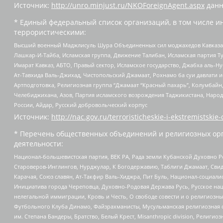
Источник:
http://unro.minjust.ru/NKOForeignAgent.aspx
данн
* Единый федеральный список организаций, в том числе и
террористическими:
Высший военный Маджлисуль Шура Объединенных сил моджахедов Кавказа, Ко
Лашкар-И-Тайба, Исламская группа, Движение Талибан, Исламская партия Т
Имарат Кавказ, АБТО, Правый сектор, Исламское государство, Джабха аль-
Ат-Тавхида Валь-Джихад, Чистопольский Джамаат, Рохнамо ба суи давлати и
Артподготовка, Религиозная группа “Джамаат “Красный пахарь”, Колумбайн
Челебиджихана, Азов, Партия исламского возрождения Таджикистана, Народ
России, Айдар, Русский добровольческий корпус
Источник:
http://nac.gov.ru/terroristicheskie-i-ekstremistskie-
* Перечень общественных объединений и религиозных орг
деятельности:
Национал-большевистская партия, ВЕК РА, Рада земли Кубанской Духовно
Староверов-Инглингов, Нурджулар, К Богодержавию, Таблиги Джамаат, Сви
Карачая, Союз славян, Ат-Такфир Валь-Хиджра, Пит Буль, Национал-социал
Инициатива города Череповца, Духовно-Родовая Держава Русь, Русское н
нелегальной иммиграции, Кровь и Честь, О свободе совести и о религиоз
Футбольного Клуба Динамо, Файзрахманисты, Мусульманская религиозная о
им. Степана Бандеры, Братство, Белый Крест, Misanthropic division, Рели