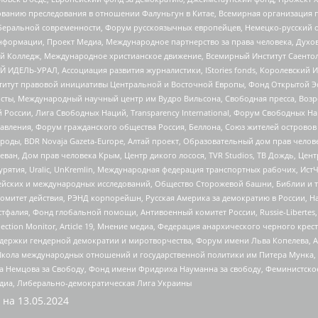
дованию преследования в отношении Фалуньгун в Китае, Всемирная организация 
беральной современности, Форум русскоязычных европейцев, Немецко-русский о
формации, Проект Медиа, Международное партнерство за права человека, Духов
 Колледж, Международное христианское движение, Всемирный Институт Саентол
 ИДЕЛЬ-УРАЛ, Ассоциация развития журналистики, IStories fonds, Королевск
r, Институт правовой инициативы Центральной и Восточной Европы, Фонд Открытой Э
ты, Международный научный центр им Вудро Вильсона, Свободная пресса, Возро
России, Лига Свободных Наций, Transparеncy International, Форум Свободных Н
правления, Форум гражданского общества Россия, Беллона, Союз жителей острово
роды, BDR Novaja Gazeta-Europe, Алтай проект, Образовательный дом прав челов
еван, Дом прав человека Крым, Центр дикого лосося, TVR Studios, ТВ Дождь, Це
урятия, Uralic, UnKremlin, Международная федерация транспортных рабочих, Ист
ейских и международных исследований, Общество Сторожевой башни, Библии и тр
омитет действия, РЭНД корпорейшн, Русская Америка за демократию в России, Н
фалия, Фонд глобальной помощи, Антивоенный комитет России, Russie-Libertes, L
lection Monitor, Article 19, Мнение медиа, Федерация анархического черного кр
и гендерной демократии и миротворчества, Форум имени Льва Копелева, American C
г, Школа международных отношений и государственной политики им Питера Мунка
 Немцова за Свободу, Фонд имени Фридриха Науманна за свободу, Феминистско
медиа, Либерально-демократическая Лига Украины
 на
13.05.2024