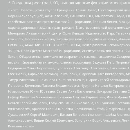
* Сведения реестра НКО, выполняющих функции иностранн
Лилит, Правозащитная группа Гражданин.Армия.Право, Нижегородский цент
борьбы с коррупцией, Альянс врачей, НАСИЛИЮ.НЕТ, Мы против СПИДа, СВЕ
содействия развитию средств массовой информации, Горячая Линия, В защ
охраны здоровья и защиты прав граждан, Благотворительный фонд помощи ос
Мемориал, Аналитический Центр Юрия Левады, Издательство Парк Гагарина
гласности, Российский исследовательский центр по правам человека, Даль
Сутяжник, АКАДЕМИЯ ПО ПРАВАМ ЧЕЛОВЕКА, Центр развития некоммерческих
Защиты Прав Средств Массовой Информации, Институт развития прессы - Си
Закон, Общественная комиссия по сохранению наследия академика Сахаров
вердикт, Евразийская антимонопольная ассоциация, Бедушев Петр Петрови
Сидорович Ольга Борисовна, Туровский Александр Алексеевич, Васильева А
Евгеньевич, Барахоев Магомед Бекханович, Шарипков Олег Викторович, М
Тимур Рифгатович, Романова Ольга Евгеньевна, Щаров Сергей Алексадрови
Петровна, Кочеткова Татьяна Владимировна, Чуркина Наталья Валерьевна, 
Илларионова Юлия Юрьевна, Саранг Анна Васильевна, Захарова Светлана 
Гефтер Валентин Михайлович, Симонов Алексей Кириллович, Флиге Ирина 
Беляев Сергей Иванович, Голубева Елена Николаевна, Ганнушкина Светлана
Вячеславович, Арапова Галина Юрьевна, Свечников Анатолий Мариевич, П
Лукашевский Сергей Маркович, Бахмин Вячеслав Иванович, Шабад Анатоли
Александрович, Вицин Сергей Ефимович, Золотухин Борис Андреевич, Леви
Константинович