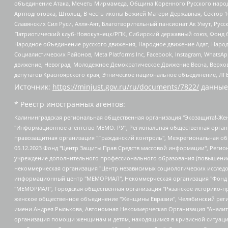
объединение Атака, Мечеть Мирмамеда, Община Коренного Русского народа
Артподготовка, Штольц, В честь иконы Божией Матери Державная, Сектор 1
Славянских Сил Руси, Алля-Аят, Благотворительный пансионат Ак Умут, Русск
Патриотический клуб-Новокузнецк/РПК, Сибирский державный союз, Фонд б
Народное объединение русского движения, Народное движение Адат, Народ
Социалистических Районов, Meta Platforms Inc, Facebook, Instagram, Wha
движение, Невоград, Молодежное Демократическое Движение Весна, Верхов
депутатов Красноярского края, Этническое национальное объединение, ЛГ
Источник:
https://minjust.gov.ru/ru/documents/7822/
данные
* Реестр иностранных агентов:
Калининградская региональная общественная организация "Экозащита!-Женсовет", Фонд содействия защите прав и свобод граждан "Общественный вердикт", Фонд "Институт Развития Свободы Информации", Частное учреждение "Информационное агентство МЕМО. РУ", Региональная общественная организация "Общественная комиссия по сохранению наследия академика Сахарова", Фонд поддержки свободы прессы, Санкт-Петербургская общественная правозащитная организация "Гражданский контроль", Межрегиональная общественная организация "Информационно-просветительский центр "Мемориал", Региональный Фонд "Центр Защиты Прав Средств Массовой Информации", с 05.12.2023 Фонд "Центр Защиты Прав Средств массовой информации", Региональная общественная благотворительная организация помощи беженцам и мигрантам "Гражданское содействие", Негосударственное образовательное учреждение дополнительного профессионального образования (повышение квалификации) специалистов "АКАДЕМИЯ ПО ПРАВАМ ЧЕЛОВЕКА", Свердловская региональная общественная организация "Сутяжник", Автономная некоммерческая организация "Центр независимых социологических исследований", Союз общественных объединений "Российский исследовательский центр по правам человека", Региональное общественное учреждение научно-информационный центр "МЕМОРИАЛ", Некоммерческая организация "Фонд защиты гласности", Автономная некоммерческая организация "Институт прав человека", Городская общественная организация "Екатеринбургское общество "МЕМОРИАЛ", Городская общественная организация "Рязанское историко-просветительское и правозащитное общество "Мемориал" (Рязанский Мемориал), Челябинский региональный орган общественной самодеятельности – женское общественное объединение "Женщины Евразии", Челябинский региональный орган общественной самодеятельности "Уральская правозащитная группа", Фонд содействия защите здоровья и социальной справедливости имени Андрея Рылькова, Автономная Некоммерческая Организация "Аналитический Центр Юрия Левады", Автономная некоммерческая организация социальной поддержки населения "Проект Апрель", Региональная общественная организация помощи женщинам и детям, находящимся в кризисной ситуации "Информационно-методический центр "Анна", Фонд содействия развитию массовых коммуникаций и правовому просвещению "Так-так-Так", Фонд содействия устойчивому развитию "Серебряная тайга", Свердловский региональный общественный фонд социальных проектов "Новое время", "Idel.Реалии", Кавказ.Реалии, Крым.Реалии, Телеканал Настоящее Время, Татаро-башкирская служба Радио Свобода (Azatliq Radiosi), Радио Свободная Европа/Радио Свобода (PCE/PC), "Сибирь.Реалии", "Фактограф", Благотворительный фонд помощи осужденным и их семьям, Автономная некоммерческая организация "Институт глобализации и социальных движений", Фонд "В защиту прав заключенных", Частное учреждение "Центр поддержки и содействия развитию средств массовой информации", Пензенский региональный общественный благотворительный фонд "Гражданский союз", "Север.Реалии", Некоммерческая организация Фонд "Правовая инициатива", Общество с ограниченной ответственностью "Радио Свободная Европа/Радио Свобода", Чешское информационное агентство "MEDIUM-ORIENT", Красноярская региональная общественная организация "Мы против СПИДа", Камалягин Денис Николаевич, Маркелов Сергей Евгеньевич, Пономарев Лев Александрович, Савицкая Людмила Алексеевна, Автоно