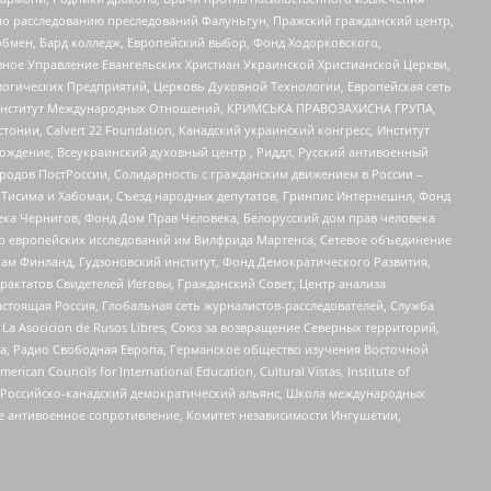
по расследованию преследований Фалуньгун, Пражский гражданский центр,
бмен, Бард колледж, Европейский выбор, Фонд Ходорковского,
ное Управление Евангельских Христиан Украинской Христианской Церкви,
огических Предприятий, Церковь Духовной Технологии, Европейская сеть
ий Институт Международных Отношений, КРИМСЬКА ПРАВОЗАХИСНА ГРУПА,
стонии, Calvert 22 Foundation, Канадский украинский конгресс, Институт
ждение, Всеукраинский духовный центр , Риддл, Русский антивоенный
ародов ПостРоссии, Солидарность с гражданским движением в России –
в Тисима и Хабомаи, Съезд народных депутатов, Гринпис Интернешнл, Фонд
ека Чернигов, Фонд Дом Прав Человека, Белорусский дом прав человека
нтр европейских исследований им Вилфрида Мартенса, Сетевое объединение
Чам Финланд, Гудзоновский институт, Фонд Демократического Развития,
актатов Свидетелей Иеговы, Гражданский Совет, Центр анализа
астоящая Россия, Глобальная сеть журналистов-расследователей, Служба
a Asocicion de Rusos Libres, Союз за возвращение Северных территорий,
еста, Радио Свободная Европа, Германское общество изучения Восточной
ouncils for International Education, Cultural Vistas, Institute of
, Российско-канадский демократический альянс, Школа международных
е антивоенное сопротивление, Комитет независимости Ингушетии,