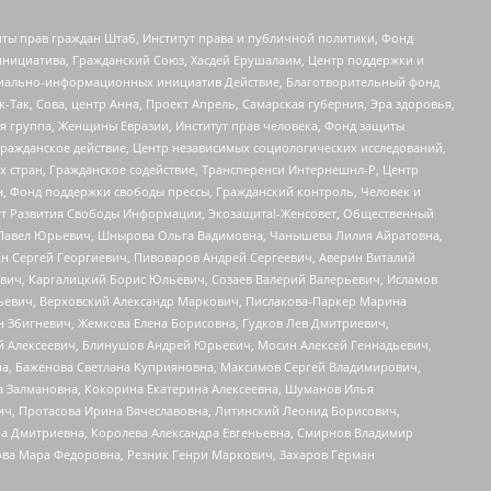
ты прав граждан Штаб, Институт права и публичной политики, Фонд
инициатива, Гражданский Союз, Хасдей Ерушалаим, Центр поддержки и
социально-информационных инициатив Действие, Благотворительный фонд
Так, Сова, центр Анна, Проект Апрель, Самарская губерния, Эра здоровья,
я группа, Женщины Евразии, Институт прав человека, Фонд защиты
Гражданское действие, Центр независимых социологических исследований,
стран, Гражданское содействие, Трансперенси Интернешнл-Р, Центр
н, Фонд поддержки свободы прессы, Гражданский контроль, Человек и
тут Развития Свободы Информации, Экозащита!-Женсовет, Общественный
й Павел Юрьевич, Шнырова Ольга Вадимовна, Чанышева Лилия Айратовна,
ин Сергей Георгиевич, Пивоваров Андрей Сергеевич, Аверин Виталий
вич, Каргалицкий Борис Юльевич, Созаев Валерий Валерьевич, Исламов
льевич, Верховский Александр Маркович, Пислакова-Паркер Марина
н Збигневич, Жемкова Елена Борисовна, Гудков Лев Дмитриевич,
й Алексеевич, Блинушов Андрей Юрьевич, Мосин Алексей Геннадьевич,
а, Баженова Светлана Куприяновна, Максимов Сергей Владимирович,
а Залмановна, Кокорина Екатерина Алексеевна, Шуманов Илья
ч, Протасова Ирина Вячеславовна, Литинский Леонид Борисович,
а Дмитриевна, Королева Александра Евгеньевна, Смирнов Владимир
ова Мара Федоровна, Резник Генри Маркович, Захаров Герман