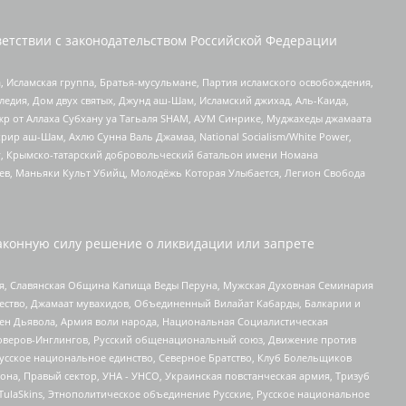
етствии с законодательством Российской Федерации
 Исламская группа, Братья-мусульмане, Партия исламского освобождения,
едия, Дом двух святых, Джунд аш-Шам, Исламский джихад, Аль-Каида,
жр от Аллаха Субхану уа Тагьаля SHAM, АУМ Синрике, Муджахеды джамаата
рир аш-Шам, Ахлю Сунна Валь Джамаа, National Socialism/White Power,
рг, Крымско-татарский добровольческий батальон имени Номана
оев, Маньяки Культ Убийц, Молодёжь Которая Улыбается, Легион Свобода
аконную силу решение о ликвидации или запрете
ья, Славянская Община Капища Веды Перуна, Мужская Духовная Семинария
щество, Джамаат мувахидов, Объединенный Вилайат Кабарды, Балкарии и
ден Дьявола, Армия воли народа, Национальная Социалистическая
роверов-Инглингов, Русский общенациональный союз, Движение против
усское национальное единство, Северное Братство, Клуб Болельщиков
а, Правый сектор, УНА - УНСО, Украинская повстанческая армия, Тризуб
 TulaSkins, Этнополитическое объединение Русские, Русское национальное