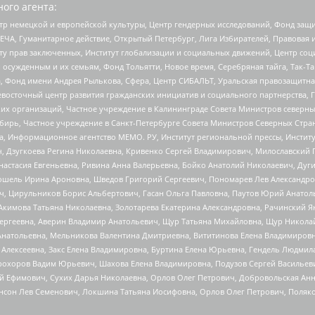
ого агента:
р немецкой и европейской культуры, Центр гендерных исследований, Фонд защи
ЧА, Гуманитарное действие, Открытый Петербург, Лига Избирателей, Правовая 
иту прав заключенных, Институт глобализации и социальных движений, Центр 
ужденным и их семьям, Фонд Тольятти, Новое время, Серебряная тайга, Так-Так-
, Фонд имени Андрея Рылькова, Сфера, Центр СИБАЛЬТ, Уральская правозащитна
невосточный центр развития гражданских инициатив и социального партнерства, 
 организаций, Частное учреждение в Калининграде Совета Министров северных 
бирь, Частное учреждение в Санкт-Петербурге Совета Министров Северных Стра
а, Информационное агентство МЕМО. РУ, Институт региональной прессы, Инсти
ч, Дзугкоева Регина Николаевна, Кривенко Сергей Владимирович, Милославски
настасия Евгеньевна, Ривина Анна Валерьевна, Бойко Анатолий Николаевич, Дуг
ошель Ирина Ароновна, Шведов Григорий Сергеевич, Пономарев Лев Александро
ч, Цирульников Борис Альбертович, Гасан Ольга Павловна, Паутов Юрий Анато
Акимова Татьяна Николаевна, Золотарева Екатерина Александровна, Рачинский Я
Сергеевна, Аверин Владимир Анатольевич, Щур Татьяна Михайловна, Щур Никола
Анатольевна, Мельникова Валентина Дмитриевна, Вититинова Елена Владимировн
 Алексеевна, Закс Елена Владимировна, Буртина Елена Юрьевна, Гендель Людмил
рохоров Вадим Юрьевич, Шахова Елена Владимировна, Подузов Сергей Васильеви
й Ефимович, Сухих Дарья Николаевна, Орлов Олег Петрович, Добровольская Анн
нсон Лев Семенович, Локшина Татьяна Иосифовна, Орлов Олег Петрович, Поляк