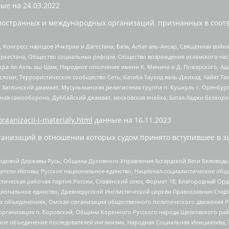
ые на
24.03.2022
ностранных и международных организаций, признанных в соотв
нгресс народов Ичкерии и Дагестана, База, Асбат аль-Ансар, Священная война,
уркестана, Общество социальных реформ, Общество возрождения исламского насл
Нусра ли-Ахль аш-Шам, Народное ополчение имени К. Минина и Д. Пожарского, Ад
сломи, Террористическое сообщество Сеть, Катиба Таухид валь-Джихад, Хайят Тах
, Хатлонский джамаат, Мусульманская религиозная группа п. Кушкуль г. Оренбу
ная самооборона, Дуббайский джамаат, московская ячейка, Батал-Хаджи Белхор
organizacii-i-materialy.html
данные на
16.11.2023
анизаций в отношении которых судом принято вступившее в з
 Родовой Державы Русь, Община Духовного Управления Асгардской Веси Беловод
детели Иеговы, Русское национальное единство, Национал-социалистическое об
истическая рабочая партия России, Славянский союз, Формат-18, Благородный Ор
ациональное единство, Древнерусской Инглистической церкви Православных Ста
ных объединениях, Омская организация общественного политического движения Р
рганизация п. Боровский, Община Коренного Русского народа Щелковского район
гиозное объединение последователей инглиизма, Народная Социальная Инициатива,