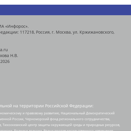
ИА «Инфорос».
едакции: 117218, Россия, г. Москва, ул. Кржижановского,
a.ru
хова Н.В.
2026
льной на территории Российской Федерации:
кономическому и правовому развитию, Национальный Демократический
менной России, Черноморский фонд регионального сотрудничества,
, Тихоокеанский центр защиты окружающей среды и природных ресурсов,
 Хармони, Родники дракона, Врачи против насильственного извлечения