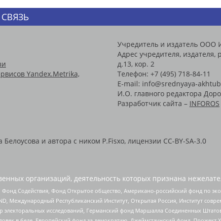
 СВЯЗЬ
Учредитель и издатель ООО 
Адрес учредителя, издателя, р
зи
д.13, кор. 2
рвисов Yandex.Metrika,
Телефон: +7 (495) 718-84-11
E-mail: info@srednyaya-akhtub
И.О. главного редактора Доро
Разработчик сайта –
INFOROS
Белоусова и автора с ником P.Fisxo, лицензии CC-BY-SA-3.0
енных организаций, деятельность которых признана нежелате
 Фонд Содействия, Фонд Открытое общество, Американо-российский фонд по э
 Международный Республиканский Институт, Открытая Россия, Институт совре
р электоральных исследований, Германский фонд Маршалла Соединенных Штатов
еловек в беде, Европейский фонд за демократию, Джеймстаунский фонд, Прожект