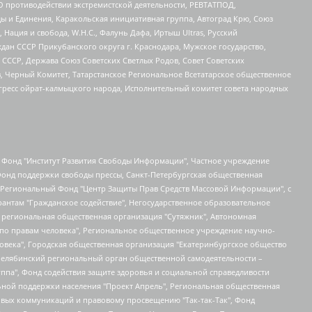
О противодействии экстремистской деятельности, РЕВТАТПОД,
ы и Единения, Каракольская инициативная группа, Автоград Крю, Союз
 Нация и свобода, W.H.С., Фалунь Дафа, Иртыш Ultras, Русский
ан СССР Прикубанского округа г. Краснодара, Мужское государство,
СССР, Держава Союз Советских Светлых Родов, Совет Советских
в, Черный Комитет, Татарстанское Региональное Всетатарское общественное
гресс ойрат-калмыцкого народа, Исполнительный комитет совета народных
евосточное общественное движение "Маяк", Санкт-Петербургская ЛГБТ-инициативная группа "Выход", Инициативная группа ЛГБТ+ "Реверс", Алексеев Андрей Викторович, Бекбулатова Таисия Львовна, Беляев Иван Михайлович, Владыкина Елена Сергеевна, Гельман Марат Александрович, Никульшина Вероника Юрьевна, Толоконникова Надежда Андреевна, Шендерович Виктор Анатольевич, Общество с ограниченной ответственностью "Данное сообщение", Общество с ограниченной ответственностью Издательский дом "Новая глава", Айнбиндер Александра Александровна, Московский комьюнити-центр для ЛГБТ+инициатив, Благотворительный фонд развития филантропии, Deutsche Welle (Германия, Kurt-Schumacher-Strasse 3, 53113 Bonn), Борзунова Мария Михайловна, Воробьев Виктор Викторович, Голубева Анна Львовна, Константинова Алла Михайловна, Малкова Ирина Владимировна, Мурадов Мурад Абдулгалимович, Осетинская Елизавета Николаевна, Понасенков Евгений Николаевич, Ганапольский Матвей Юрьевич, Киселев Евгений Алексеевич, Борухович Ирина Григорьевна, Дремин Иван Тимофеевич, Дубровский Дмитрий Викторович, Красноярская региональная общественная организация поддержки и развития альтернативных образовательных технологий и межкультурных коммуникаций "ИНТЕРРА", Маяковская Екатерина Алексеевна, Фейгин Марк Захарович, Филимонов Андрей Викторович, Дзугкоева Регина Николаевна, Доброхотов Роман Александрович, Дудь Юрий Александрович, Елкин Сергей Владимирович, Кругликов Кирилл Игоревич, Сабунаева Мария Леонидовна, Семенов Алексей Владимирович, Шаинян Карен Багратович, Шульман Екатерина Михайловна, Асафьев Артур Валерьевич, Вахштайн Виктор Семенович, Венедиктов Алексей Алексеевич, Лушникова Екатерина Евгеньевна, Волков Леонид Михайлович, Невзоров Александр Глебович, Пархоменко Сергей Борисович, Сироткин Ярослав Николаевич, Кара-Мурза Владимир Владимирович, Баранова Наталья Владимировна, Гозман Леонид Яковлевич, Кагарлицкий Борис Юльевич, Климарев Михаил Валерьевич, Милов Владимир Станиславович, Автономная некоммерческая организация Краснодарский центр современного искусства "Типография", Моргенштерн Алишер Тагирович, Соболь Любовь Эдуардовна, Общество с ограниченной ответственностью "ЛИЗА НОРМ", Каспаров Гарри Кимович, Ходорковский Михаил Борисович, Общество с ограниченной ответственностью "Апрельские тезисы", Данилович Ирина Брониславовна, Кашин Олег Владимирович, Петров Николай Владимирович, Пивоваров Алексей Владимирович, Соколов Михаил Владимирович, Цветкова Юлия Владимировна, Чичваркин Евгений Александрович, Комитет против пыток/Команда против пыток, Общество с ограниченной ответственностью "Первый научный", Общество с ограниченной ответственностью "Вертолет и ко", Белоцерковская Вероника Борисовна, Кац Максим Евгеньевич, Лазарева Татьяна Юрьевна, Шаведдинов Руслан Табризович, Яшин Илья Валерьевич, Общество с ограниченной ответственностью "Иноагент ААВ", Алешковский Дмитрий Петрович, Альбац Евгения Марковна, Быков Дмитрий Львович, Галямина Юлия Евгеньевна, Лойко Сергей Леонидович, Мартынов Кирилл Константинович, Медведев Сергей Александрович, Крашенинников Федор Геннадиевич, Гордеева Катерина Вл