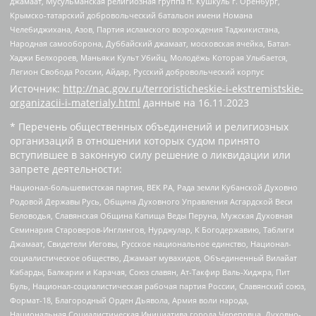
джамаат, Мусульманская религиозная группа п. Кушкуль г. Оренбург,
Крымско-татарский добровольческий батальон имени Номана
Челебиджихана, Азов, Партия исламского возрождения Таджикистана,
Народная самооборона, Дуббайский джамаат, московская ячейка, Батал-
Хаджи Белхороев, Маньяки Культ Убийц, Молодёжь Которая Улыбается,
Легион Свобода России, Айдар, Русский добровольческий корпус
Источник:
http://nac.gov.ru/terroristicheskie-i-ekstremistskie-
organizacii-i-materialy.html
данные на
16.11.2023
* Перечень общественных объединений и религиозных
организаций в отношении которых судом принято
вступившее в законную силу решение о ликвидации или
запрете деятельности:
Национал-большевистская партия, ВЕК РА, Рада земли Кубанской Духовно
Родовой Державы Русь, Община Духовного Управления Асгардской Веси
Беловодья, Славянская Община Капища Веды Перуна, Мужская Духовная
Семинария Староверов-Инглингов, Нурджулар, К Богодержавию, Таблиги
Джамаат, Свидетели Иеговы, Русское национальное единство, Национал-
социалистическое общество, Джамаат мувахидов, Объединенный Вилайат
Кабарды, Балкарии и Карачая, Союз славян, Ат-Такфир Валь-Хиджра, Пит
Буль, Национал-социалистическая рабочая партия России, Славянский союз,
Формат-18, Благородный Орден Дьявола, Армия воли народа,
Национальная Социалистическая Инициатива города Череповца, Духовно-