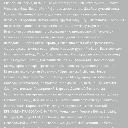
Свободная Россия, Всемирный конгресс украинцев, Атлантический совет,
Человек в беде, Европейский фонд за демократию, Джеймстаунский фонд,
Прожект Хармони, Родники дракона, Врачи против насильственного
извлечения органов, Фалунь Дафа, Друзья Фалуньгун, Фалуньгун, Коалиция
по расследованию преследования в отношении Фалуньгун в Китае,
Всемирная организация по расследованию преследований Фалуньгун,
Пражский гражданский центр, Ассоциация школ политических
исследований при Совете Европы, Центр либеральной современности,
Форум русскоязычных европейцев, Немецко-русский обмен, Бард колледж,
Европейский выбор, Фонд Ходорковского, Оксфордский российский фонд,
Фонд Будущее России, Компания свободы информации, Проект Медиа,
Международное партнерство за права человека, Духовное Управление
Евангельских Христиан Украинской Христианской Церкви, Новое
Поколение, Духовное Учебное Заведение Международный Библейский
Колледж, Международное христианское движение, Всемирный Институт
Саентологических Предприятий, Церковь Духовной Технологии,
Европейская сеть организаций по наблюдению за выборами, Республика
Польша, СВОБОДНЫЙ ИДЕЛЬ-УРАЛ, Ассоциация развития журналистики,
IStories fonds, Королевский Институт Международных Отношений,
КРИМСЬКА ПРАВОЗАХИСНА ГРУПА, Фонд имени Генриха Бёлля, Stichting
Bellingcat, Bellingcat Ltd, The Insider, Институт правовой инициативы
Центральной и Восточной Европы, Фонд Открытой Эстонии, Calvert 22