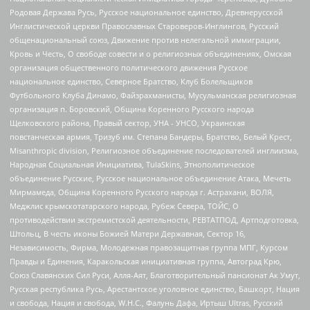
Родовая Держава Русь, Русское национальное единство, Древнерусской
Инглистической церкви Православных Староверов-Инглингов, Русский
общенациональный союз, Движение против нелегальной иммиграции,
Кровь и Честь, О свободе совести и о религиозных объединениях, Омская
организация общественного политического движения Русское
национальное единство, Северное Братство, Клуб Болельщиков
Футбольного Клуба Динамо, Файзрахманисты, Мусульманская религиозная
организация п. Боровский, Община Коренного Русского народа
Щелковского района, Правый сектор, УНА - УНСО, Украинская
повстанческая армия, Тризуб им. Степана Бандеры, Братство, Белый Крест,
Misanthropic division, Религиозное объединение последователей инглиизма,
Народная Социальная Инициатива, TulaSkins, Этнополитическое
объединение Русские, Русское национальное объединение Атака, Мечеть
Мирмамеда, Община Коренного Русского народа г. Астрахани, ВОЛЯ,
Меджлис крымскотатарского народа, Рубеж Севера, ТОЙС, О
противодействии экстремистской деятельности, РЕВТАТПОД, Артподготовка,
Штольц, В честь иконы Божией Матери Державная, Сектор 16,
Независимость, Фирма, Молодежная правозащитная группа МПГ, Курсом
Правды и Единения, Каракольская инициативная группа, Автоград Крю,
Союз Славянских Сил Руси, Алля-Аят, Благотворительный пансионат Ак Умут,
Русская республика Русь, Арестантское уголовное единство, Башкорт, Нация
и свобода, Нация и свобода, W.H.С., Фалунь Дафа, Иртыш Ultras, Русский