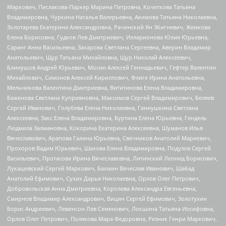
Маркович, Пислакова-Паркер Марина Петровна, Кочеткова Татьяна
Владимировна, Чуркина Наталья Валерьевна, Акимова Татьяна Николаевна,
Золотарева Екатерина Александровна, Рачинский Ян Збигневич, Жемкова
Елена Борисовна, Гудков Лев Дмитриевич, Илларионова Юлия Юрьевна,
Саранг Анна Васильевна, Захарова Светлана Сергеевна, Аверин Владимир
Анатольевич, Щур Татьяна Михайловна, Щур Николай Алексеевич,
Блинушов Андрей Юрьевич, Мосин Алексей Геннадьевич, Гефтер Валентин
Михайлович, Симонов Алексей Кириллович, Флиге Ирина Анатольевна,
Мельникова Валентина Дмитриевна, Вититинова Елена Владимировна,
Баженова Светлана Куприяновна, Максимов Сергей Владимирович, Беляев
Сергей Иванович, Голубева Елена Николаевна, Ганнушкина Светлана
Алексеевна, Закс Елена Владимировна, Буртина Елена Юрьевна, Гендель
Людмила Залмановна, Кокорина Екатерина Алексеевна, Шуманов Илья
Вячеславович, Арапова Галина Юрьевна, Свечников Анатолий Мариевич,
Прохоров Вадим Юрьевич, Шахова Елена Владимировна, Подузов Сергей
Васильевич, Протасова Ирина Вячеславовна, Литинский Леонид Борисович,
Лукашевский Сергей Маркович, Бахмин Вячеслав Иванович, Шабад
Анатолий Ефимович, Сухих Дарья Николаевна, Орлов Олег Петрович,
Добровольская Анна Дмитриевна, Королева Александра Евгеньевна,
Смирнов Владимир Александрович, Вицин Сергей Ефимович, Золотухин
Борис Андреевич, Левинсон Лев Семенович, Локшина Татьяна Иосифовна,
Орлов Олег Петрович, Полякова Мара Федоровна, Резник Генри Маркович,