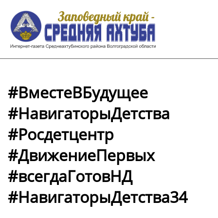
#ВместеВБудущее
#НавигаторыДетства
#Росдетцентр
#ДвижениеПервых
#всегдаГотовНД
#НавигаторыДетства34