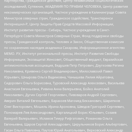
партнерства, Гражданское действие, Центр независимых социологических
исследований, Сутяжник, АКАДЕМИЯ ПО ПРАВАМ ЧЕЛОВЕКА, Центр развития
некоммерческих организаций, Частное учреждение в Калининграде Совета
Министров северных стран, Гражданское содействие, Трансперенси
Интернешнл-Р, Центр Защиты Прав Средств Массовой Информации,
Институт развития прессы - Сибирь, Частное учреждение в Санкт-
Петербурге Совета Министров Северных Стран, Фонд поддержки свободы
прессы, Гражданский контроль, Человек и Закон, Общественная комиссия
по сохранению наследия академика Сахарова, Информационное агентство
МЕМО. РУ, Институт региональной прессы, Институт Развития Свободы
Информации, Экозащита!-Женсовет, Общественный вердикт, Евразийская
антимонопольная ассоциация, Бедушев Петр Петрович, Дзугкоева Регина
Николаевна, Кривенко Сергей Владимирович, Милославский Павел
Юрьевич, Шнырова Ольга Вадимовна, Чанышева Лилия Айратовна,
Сидорович Ольга Борисовна, Туровский Александр Алексеевич, Васильева
Анастасия Евгеньевна, Ривина Анна Валерьевна, Бойко Анатолий
Николаевич, Дугин Сергей Георгиевич, Пивоваров Андрей Сергеевич,
Аверин Виталий Евгеньевич, Барахоев Магомед Бекханович, Шарипков
Олег Викторович, Мошель Ирина Ароновна, Шведов Григорий Сергеевич,
Пономарев Лев Александрович, Каргалицкий Борис Юльевич, Созаев
Валерий Валерьевич, Исламов Тимур Рифгатович, Романова Ольга
Евгеньевна, Щаров Сергей Алексадрович, Цирульников Борис Альбертович,
Гасан Ольга Павловна, Паутов Юрий Анатольевич, Верховский Александр