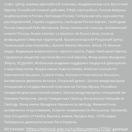
Совет, Центр анализа европейской политики, Академическая сеть Восточная
Европа, Российский комитет действия, РЭНД корпорейшн, Русская Америка
за демократию в России, Настоящая Россия, Глобальная сеть журналистов-
расследователей, Служба поддержки, Свободная Россия Берлин, Свободная
Россия Северный Рейн-Вестфалия, Фонд глобальной помощи, Антивоенный
комитет России, Russie-Libertes, La Asocicion de Rusos Libres, Союз за
возвращение Северных территорий, Крымскотатарский Ресурсный Центр,
Глобальный союз IndustriALL, Russian Election Monitor, Article 19, Мнение
медиа, Федерация анархического черного креста, Радио Свободная Европа,
Германское общество изучения Восточной Европы, Фонд имени Фридриха
Эберта, XZ gGmbH, Мобильная академия поддержки гендерной демократии
и миротворчества, Форум имени Льва Копелева, American Councils for
International Education, Cultural Vistas, Institute of International Education,
Антивоенное движение Антальи, Открытый диалог, Школа международных
отношений и государственной политики им Питера Мунка, Российско-
канадский демократический альянс, Школа международных отношений им
Нормана Патерсона, Центр Гражданских Свобод, Фонд Бориса Немцова за
Свободу, Фонд имени Фридриха Науманна за свободу, Феминистское
антивоенное сопротивление, Комитет независимости Ингушетии, Прометей,
Stop Occupation of Karelia, Вернись живым, Фридом Хаус, СОТА медиа,
Либерально-демократическая Лига Украины
Источник:
https://minjust.gov.ru/ru/documents/7756/
данные