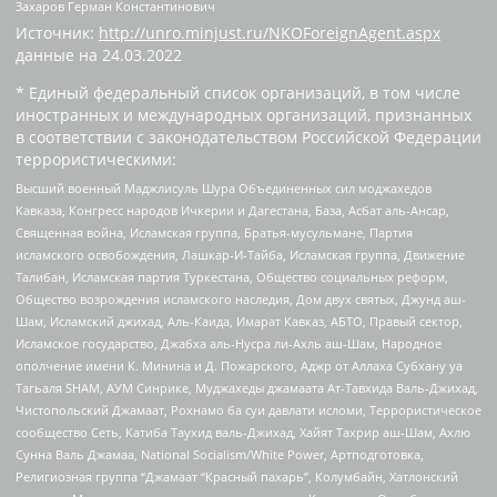
Захаров Герман Константинович
Источник:
http://unro.minjust.ru/NKOForeignAgent.aspx
данные на
24.03.2022
* Единый федеральный список организаций, в том числе
иностранных и международных организаций, признанных
в соответствии с законодательством Российской Федерации
террористическими:
Высший военный Маджлисуль Шура Объединенных сил моджахедов
Кавказа, Конгресс народов Ичкерии и Дагестана, База, Асбат аль-Ансар,
Священная война, Исламская группа, Братья-мусульмане, Партия
исламского освобождения, Лашкар-И-Тайба, Исламская группа, Движение
Талибан, Исламская партия Туркестана, Общество социальных реформ,
Общество возрождения исламского наследия, Дом двух святых, Джунд аш-
Шам, Исламский джихад, Аль-Каида, Имарат Кавказ, АБТО, Правый сектор,
Исламское государство, Джабха аль-Нусра ли-Ахль аш-Шам, Народное
ополчение имени К. Минина и Д. Пожарского, Аджр от Аллаха Субхану уа
Тагьаля SHAM, АУМ Синрике, Муджахеды джамаата Ат-Тавхида Валь-Джихад,
Чистопольский Джамаат, Рохнамо ба суи давлати исломи, Террористическое
сообщество Сеть, Катиба Таухид валь-Джихад, Хайят Тахрир аш-Шам, Ахлю
Сунна Валь Джамаа, National Socialism/White Power, Артподготовка,
Религиозная группа “Джамаат “Красный пахарь”, Колумбайн, Хатлонский