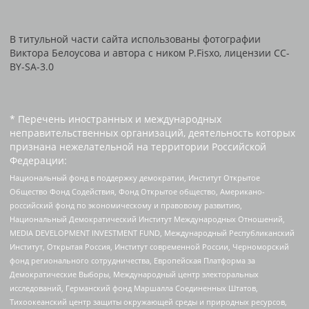
В титульной части сайта использованы фотографии
Виктора Белоусова и автора с ником P.Fisxo, лицензии CC-
BY-SA-3.0
* Перечень иностранных и международных
неправительственных организаций, деятельность которых
признана нежелательной на территории Российской
Федерации:
Национальный фонд в поддержку демократии, Институт Открытое
Общество Фонд Содействия, Фонд Открытое общество, Американо-
российский фонд по экономическому и правовому развитию,
Национальный Демократический Институт Международных Отношений,
MEDIA DEVELOPMENT INVESTMENT FUND, Международный Республиканский
Институт, Открытая Россия, Институт современной России, Черноморский
фонд регионального сотрудничества, Европейская Платформа за
Демократические Выборы, Международный центр электоральных
исследований, Германский фонд Маршалла Соединенных Штатов,
Тихоокеанский центр защиты окружающей среды и природных ресурсов,