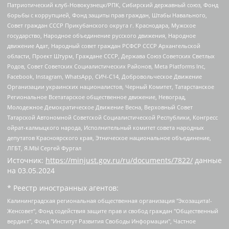
Патриотический клуб-Новокузнецк/РПК, Сибирский державный союз, Фонд
борьбы с коррупцией, Фонд защиты прав граждан, Штабы Навального,
Совет граждан СССР Прикубанского округа г. Краснодара, Мужское
государство, Народное объединение русского движения, Народное
движение Адат, Народный совет граждан РСФСР СССР Архангельской
области, Проект Штурм, Граждане СССР, Держава Союз Советских Светлых
Родов, Совет Советских Социалистических Районов, Meta Platforms Inc,
Facebook, Instagram, WhatsApp, СИЧ-С14, Добровольческое Движение
Организации украинских националистов, Черный Комитет, Татарстанское
Региональное Всетатарское общественное движение, Невоград,
Молодежное Демократическое Движение Весна, Верховный Совет
Татарской Автономной Советской Социалистической Республики, Конгресс
ойрат-калмыцкого народа, Исполнительный комитет совета народных
депутатов Красноярского края, Этническое национальное объединение,
ЛГБТ, Я.МЫ Сергей Фургал
Источник:
https://minjust.gov.ru/ru/documents/7822/
данные
на
03.05.2024
* Реестр иностранных агентов:
Калининградская региональная общественная организация "Экозащита!-Женсовет", Фонд содействия защите прав и свобод граждан "Общественный вердикт", Фонд "Институт Развития Свободы Информации", Частное учреждение "Информационное агентство МЕМО. РУ", Региональная общественная организация "Общественная комиссия по сохранению наследия академика Сахарова", Фонд поддержки свободы прессы, Санкт-Петербургская общественная правозащитная организация "Гражданский контроль", Межрегиональная общественная организация "Информационно-просветительский центр "Мемориал", Региональный Фонд "Центр Защиты Прав Средств Массовой Информации", с 05.12.2023 Фонд "Центр Защиты Прав Средств массовой информации", Региональная общественная благотворительная организация помощи беженцам и мигрантам "Гражданское содействие", Негосударственное образовательное учреждение дополнительного профессионального образования (повышение квалификации) специалистов "АКАДЕМИЯ ПО ПРАВАМ ЧЕЛОВЕКА", Свердловская региональная общественная организация "Сутяжник", Автономная некоммерческая организация "Центр независимых социологических исследований", Союз общественных объединений "Российский исследовательский центр по правам человека", Региональное общественное учреждение научно-информационный центр "МЕМОРИАЛ", Некоммерческая организация "Фонд защиты гласности", Автономная некоммерческая организация "Институт прав человека", Городская общественная организация "Екатеринбургское общество "МЕМОРИАЛ", Городская общественная организация "Рязанское историко-просветительское и правозащитное общество "Мемориал" (Рязанский Мемориал), Челябинский региональный орган общественной самодеятельности – женское общественное объединение "Женщины Евразии", Челябинский региональный орган общественной самодеятельности "Уральская правозащитная группа", Фонд содействия защите здоровья и социальной справедливости имени Андрея Рылькова, Автономная Некоммерческая Организация "Аналитический Центр Юрия Левады", Автономная некоммерческая организация социальной поддержки населения "Проект Апрель", Региональная общественная организация помощи женщинам и детям, находящимся в кризисной ситуации "Информационно-методический центр "Анна", Фонд содействия развитию массовых коммуникаций и правовому просвещению "Так-так-Так", Фонд содействия устойчивому развитию "Серебряная тайга", Свердловский региональный общественный фонд социальных проектов "Новое время", "Idel.Реалии", Кавказ.Реалии, Крым.Реалии, Телеканал Настоящее Время, Татаро-башкирская служба Радио Свобода (Azatliq Radiosi), Радио Свободная Европа/Радио Свобода (PCE/PC), "Сибирь.Реалии", "Фактограф", Благотворительный фонд помощи осужденным и их семьям, Автономная некоммерческая организация "Институт глобализации и социальных движений", Фонд "В защиту прав заключенных", Частное учреждение "Центр поддержки и содействия развитию средств массовой информации", Пензенский региональный общественный благотворительный фонд "Гражданский союз", "Север.Реалии", Некоммерческая организация Фонд "Правовая инициатива", Общество с ограниченной ответственностью "Радио Свободная Европа/Радио Свобода", Чешское информационное агентство "MEDIUM-ORIENT", Красноярская региональная общественная организация "Мы против СПИДа", Камалягин Денис Николаевич, Маркелов Сергей Евгеньевич, Пономарев Лев Александрович, Савицкая Людмила Алексеевна, Автономная некоммерческая организация "Центр по работе с проблемой насилия "НАСИЛИЮ.НЕТ", Межрегиональный профессиональный союз работников здравоохранения "Альянс врачей", Юридическое лицо, зарегистрированное в Латвийской Республике, SIA "Medusa Project" (регистрационный номер 40103797863, дата регистрации 10.06.2014), Некоммерческая организация "Фонд по борьбе с коррупцией", Автономная некоммерческая организация "Институт права и публичной политики", Баданин Роман Сергеевич, Гликин Максим Александрович, Железнова Мария Михайловна, Лукьянова Юлия Сергеевна, Маетная Елизавета Витальевна, Маняхин Петр Борисович, Чуракова Ольга Владимировна, Ярош Юлия Петровна, Юридическое лицо "The Insider SIA", зарегистрированное в Риге, Латвийская Республика (дата регистрации 26.06.2015), являющееся администратором доменного имени интернет-издания "The Insider SIA", https://theins.ru, Постернак Алексей Евгеньевич, Рубин Михаил Аркадьевич, Анин Роман Александрович, Юридическое лицо Istories fonds, зарегистрированное в Латвийской Республике (регистрационный номер 50008295751, дата регистрации 24.02.2020), Великовский Дмитрий Александрович, Долинина Ирина Николаевна, Мароховская Алеся Алексеевна, Шлейнов Роман Юрьевич, Шмагун Олеся Валентиновна, Общество с ограниченной ответственностью "Альтаир 2021", Общество с ограниченной ответственностью "Вега 2021", Общество с ограниченной ответственностью "Главный редактор 2021", Общество с ограниченной ответственностью "Ромашки монолит", Важенков Артем Валерьевич, Ивановская областная общественная организация "Центр гендерных исследований", Гурман Юрий Альбертович, Медиапроект "ОВД-Инфо", Егоров Владимир Владимирович, Жилинский Владимир Александрович, Общество с ограниченной ответственностью "ЗП", Иванова София Юрьевна, Карезина Инна Павловна, Кильтау Екатерина Викторовна, Петров Алексей Викторович, Пискунов Сергей Евгеньевич, Смирнов Сергей Сергеевич, Тихонов Михаил Сергеевич, Общество с ограниченной ответственностью "ЖУРНАЛИСТ-ИНОСТРАННЫЙ АГЕНТ", Арапова Галина Юрьевна, Вольтская Татьяна Анатольевна, Американская компания "Mason G.E.S. Anonymous Foundation" (США), являющаяся владельцем интернет-издания https://mnews.world/, Компания "Stichting Bellingcat", зарегистрированная в Нидерландах (дата регистрации 11.07.2018), Захаров Андрей Вячеславович, Клепиковская Екатерина Дмитриевна, Общество с ограниченной ответственностью "МЕМО", Перл Роман Александрович, Симонов Евгений Алексеевич, Соловьева Елена Анатольевна, Сотников Даниил Владимирович, Сурначева Елизавета Дмитриевна, Автономная некоммерческая организация по защите прав человека и информированию населения "Якутия – Наше Мнение", Общество с ограниченной ответственностью "Москоу диджитал медиа", с 26.01.2023 Общество с ограниченной ответственностью "Чайка Белые сады", Ветошкина Валерия Валерьевна, Заговора Максим Александрович, Межрегиональное общественное движение "Российская ЛГБТ - сеть", Оленичев Максим Владимирович, Павлов Иван Юрьевич, Скворцова Елена Сергеевна, Общество с ограниченной ответственностью "Как бы инагент", Кочетков Игорь Викторович, Общество с ограниченной ответственностью "Честные выборы", Еланчик Олег Александрович, Общество с ограниченной ответственностью "Нобелевский призыв", Гималова Регина Эмилевна, Григорьев Андрей Валерьевич, Григорьева Алина Александровна, Ассоциация по содействию защите прав призывников, альтернативнослужащих и военнослужащих "Правозащитная группа "Гражданин.Армия.Право", Хисамова Регина Фаритовна, Автономная некоммерческая организация по реализации социально-правовых программ "Лилит", Дальневосточное общественное движение "Маяк", Санкт-Петербургская ЛГБТ-инициативная группа "Выход", Инициативная группа ЛГБТ+ "Реверс", Алексеев Андрей Викторович, Бекбулатова Таисия Львовна, Беляев Иван Михайлович, Владыкина Елена Сергеевна, Гельман Марат Александрович, Никульшина Вероника Юрьевна, Толоконникова Надежда Андреевна, Шендерович Виктор Анатольевич, Общество с ограниченной ответственностью "Данное сообщение", Общество с ограниченной ответственностью Издательский дом "Новая глава", Айнбиндер Александра Александровна, Московский комьюнити-центр для ЛГБТ+инициатив, Благотворительный фонд развития филантропии, Deutsche Welle (Германия, Kurt-Schumacher-Strasse 3, 53113 Bonn), Борзунова Мария Михайловна, Воробьев Виктор Викторович, Голубева Анна Львовна, Константинова Алла Михайловна, Малкова Ирина Владимировна, Мурадов Мурад Абдулгалимович, Осетинская Елизавета Николаевна, Понасенков Евгений Николаевич, Ганапольский Матвей Юрьевич, Киселев Евгений Алексеевич, Борухович Ирина Григорьевна, Дремин Иван Тимофеевич, Дубровский Дмитрий Викторович, Красноярская региональная общественная организация поддержки и развития альтернативных образовательных технологий и межкультурных коммуникаций "ИНТЕРРА", Маяковская Екатерина Алексеевна, Фейгин Марк Захарович, Филимонов Андрей Викторович, Дзугкоева Регина Николаевна, Доброхотов Роман Александрович, Дудь Юрий Александрович, Елкин Сергей Владимирович, Кругликов Кирилл Игоревич, Сабунаева Мария Леонидовна, Семенов Алексей Владимирович, Шаинян Карен Багратович, Шульман Екатерина Михайловна, Асафьев Артур Валерьевич, Вахштайн Виктор Семенович, Венедиктов Алексей Алексеевич, Лушникова Екатерина Евгеньевна, Волков Леонид Михайлович, Невзоров Александр Глебович, Пархоменко Сергей Борисович, Сироткин Ярослав Николаевич, Кара-Мурза Владимир Владимирович, Баранова Наталья Владимировна, Гозман Леонид Яковлевич, Кагарлицкий Борис Юльевич, Климарев Михаил Валерьевич, Милов Владимир Станиславович, Автономная некоммерческая организация Краснодарский центр современного искусства "Типография", Моргенштерн Алишер Тагирович, Соболь Любовь Эдуардовна, Общество с ограниченной ответственностью "ЛИЗА НОРМ", Каспаров Гарри Кимович, Ходорковский Михаил Борисович, Общество с ограниченной ответственностью "Апрельские тезисы", Данилович Ирина Брониславовна, Кашин Олег Владимирович, Петров Николай Владимирович, Пивоваров Алексей Владимирович, Соколов Михаил Владимирович, Цветкова Юлия Владимировна, Чичваркин Евгений Александрович, Комитет против пыток/Команда против пыток, Общество с ограниченной ответственностью "Первый научный", Общество с ограниченной ответственностью "Вертолет и ко", Белоцерковская Вероника Борисовна, Кац Максим Евгеньевич, Лазарева Татьяна Юрьевна, Шаведдинов Руслан Табризович, Яшин Илья Валерьевич, Общество с ограниченной ответственностью "Иноагент ААВ", Алешковский Дмитрий Петрович, Альбац Евгения Марковна, Быков Дмитрий Львович, Галямина Юлия Евгеньевна, Лойко Сергей Леонидович, Мартынов Кирилл Константинович, Медведев Сергей Александрович, Крашенинников Федор Геннадиевич, Гордеева Катерина Вл