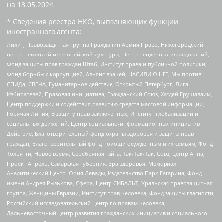
на
13.05.2024
* Сведения реестра НКО, выполняющих функции
иностранного агента:
Лилит, Правозащитная группа Гражданин.Армия.Право, Нижегородский
центр немецкой и европейской культуры, Центр гендерных исследований,
Фонд защиты прав граждан Штаб, Институт права и публичной политики,
Фонд борьбы с коррупцией, Альянс врачей, НАСИЛИЮ.НЕТ, Мы против
СПИДа, СВЕЧА, Гуманитарное действие, Открытый Петербург, Лига
Избирателей, Правовая инициатива, Гражданский Союз, Хасдей Ерушалаим,
Центр поддержки и содействия развитию средств массовой информации,
Горячая Линия, В защиту прав заключенных, Институт глобализации и
социальных движений, Центр социально-информационных инициатив
Действие, Благотворительный фонд охраны здоровья и защиты прав
граждан, Благотворительный фонд помощи осужденным и их семьям, Фонд
Тольятти, Новое время, Серебряная тайга, Так-Так-Так, Сова, центр Анна,
Проект Апрель, Самарская губерния, Эра здоровья, Мемориал,
Аналитический Центр Юрия Левады, Издательство Парк Гагарина, Фонд
имени Андрея Рылькова, Сфера, Центр СИБАЛЬТ, Уральская правозащитная
группа, Женщины Евразии, Институт прав человека, Фонд защиты гласности,
Российский исследовательский центр по правам человека,
Дальневосточный центр развития гражданских инициатив и социального