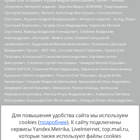
Для повышения удобства сайта мы используем
cookies (
подробнее
). К сайту подключены
Источник:
https://minjust.gov.ru/uploaded/files/reestr-
сервисы Yandex.Metrika, LiveInternet, top.mail.ru,
inostrannyih-agentov-22-03-2024.pdf
данные на
22.03.2024
которые также используют файлы cookies