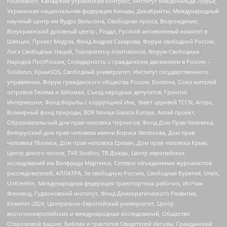
Foundation, Канадский украинский конгресс, Институт Макдональда-Лорье,
Украинская национальная федерация Канады, Декабристы, Международный
научный центр им Вудро Вильсона, Свободная пресса, Возрождение,
Всеукраинский духовный центр , Риддл, Русский антивоенный комитет в
Швеции, Проект Медуза, Фонд Андрея Сахарова, Форум свободной России,
Лига Свободных Наций, Transparеncy International, Форум Свободных
Народов ПостРоссии, Солидарность с гражданским движением в России –
Solidarus, КрымSOS, Свободный университет, Институт государственного
управления, Форум гражданского общества Россия, Беллона, Союз жителей
островов Тисима и Хабомаи, Съезд народных депутатов, Гринпис
Интернешнл, Фонд борьбы с коррупцией Инк, Завет церквей TCCN, Агора,
Всемирный фонд природы, BDR Novaja Gazeta-Europe, Алтай проект,
Образовательный дом прав человека Чернигов, Фонд Дом Прав Человека,
Белорусский дом прав человека имени Бориса Звозскова, Дом прав
человека Тбилиси, Дом прав человека Ереван, Дом прав человека Крым,
Центр дикого лосося, TVR Studios, ТВ Дождь, Центр европейских
исследований им Вилфрида Мартенса, Сетевое объединение журналистов
расследователей, АЛЛАТРА, За свободную Россию, Свободная Бурятия, Uralic,
UnKremlin, Международная федерация транспортных рабочих, ИстЧам
Финланд, Гудзоновский институт, Фонд Демократического Развития,
Комитет-2024, Центрально-Европейский университет, Центр
восточноевропейских и международных исследований, Общество
Сторожевой башни, Библии и трактатов Свидетелей Иеговы, Гражданский