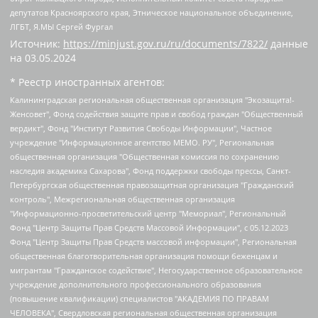
депутатов Красноярского края, Этническое национальное объединение,
ЛГБТ, Я.МЫ Сергей Фургал
Источник:
https://minjust.gov.ru/ru/documents/7822/
данные
на
03.05.2024
* Реестр иностранных агентов:
Калининградская региональная общественная организация "Экозащита!-Женсовет", Фонд содействия защите прав и свобод граждан "Общественный вердикт", Фонд "Институт Развития Свободы Информации", Частное учреждение "Информационное агентство МЕМО. РУ", Региональная общественная организация "Общественная комиссия по сохранению наследия академика Сахарова", Фонд поддержки свободы прессы, Санкт-Петербургская общественная правозащитная организация "Гражданский контроль", Межрегиональная общественная организация "Информационно-просветительский центр "Мемориал", Региональный Фонд "Центр Защиты Прав Средств Массовой Информации", с 05.12.2023 Фонд "Центр Защиты Прав Средств массовой информации", Региональная общественная благотворительная организация помощи беженцам и мигрантам "Гражданское содействие", Негосударственное образовательное учреждение дополнительного профессионального образования (повышение квалификации) специалистов "АКАДЕМИЯ ПО ПРАВАМ ЧЕЛОВЕКА", Свердловская региональная общественная организация "Сутяжник", Автономная некоммерческая организация "Центр независимых социологических исследований", Союз общественных объединений "Российский исследовательский центр по правам человека", Региональное общественное учреждение научно-информационный центр "МЕМОРИАЛ", Некоммерческая организация "Фонд защиты гласности", Автономная некоммерческая организация "Институт прав человека", Городская общественная организация "Екатеринбургское общество "МЕМОРИАЛ", Городская общественная организация "Рязанское историко-просветительское и правозащитное общество "Мемориал" (Рязанский Мемориал), Челябинский региональный орган общественной самодеятельности – женское общественное объединение "Женщины Евразии", Челябинский региональный орган общественной самодеятельности "Уральская правозащитная группа", Фонд содействия защите здоровья и социальной справедливости имени Андрея Рылькова, Автономная Некоммерческая Организация "Аналитический Центр Юрия Левады", Автономная некоммерческая организация социальной поддержки населения "Проект Апрель", Региональная общественная организация помощи женщинам и детям, находящимся в кризисной ситуации "Информационно-методический центр "Анна", Фонд содействия развитию массовых коммуникаций и правовому просвещению "Так-так-Так", Фонд содействия устойчивому развитию "Серебряная тайга", Свердловский региональный общественный фонд социальных проектов "Новое время", "Idel.Реалии", Кавказ.Реалии, Крым.Реалии, Телеканал Настоящее Время, Татаро-башкирская служба Радио Свобода (Azatliq Radiosi), Радио Свободная Европа/Радио Свобода (PCE/PC), "Сибирь.Реалии", "Фактограф", Благотворительный фонд помощи осужденным и их семьям, Автономная некоммерческая организация "Институт глобализации и социальных движений", Фонд "В защиту прав заключенных", Частное учреждение "Центр поддержки и содействия развитию средств массовой информации", Пензенский региональный общественный благотворительный фонд "Гражданский союз", "Север.Реалии", Некоммерческая организация Фонд "Правовая инициатива", Общество с ограниченной ответственностью "Радио Свободная Европа/Радио Свобода", Чешское информационное агентство "MEDIUM-ORIENT", Красноярская региональная общественная организация "Мы против СПИДа", Камалягин Денис Николаевич, Маркелов Сергей Евгеньевич, Пономарев Лев Александрович, Савицкая Людмила Алексеевна, Автономная некоммерческая организация "Центр по работе с проблемой насилия "НАСИЛИЮ.НЕТ", Межрегиональный профессиональный союз работников здравоохранения "Альянс врачей", Юридическое лицо, зарегистрированное в Латвийской Республике, SIA "Medusa Project" (регистрационный номер 40103797863, дата регистрации 10.06.2014), Некоммерческая организация "Фонд по борьбе с коррупцией", Автономная некоммерческая организация "Институт права и публичной политики", Баданин Роман Сергеевич, Гликин Максим Александрович, Железнова Мария Михайловна, Лукьянова Юлия Сергеевна, Маетная Елизавета Витальевна, Маняхин Петр Борисович, Чуракова Ольга Владимировна, Ярош Юлия Петровна, Юридическое лицо "The Insider SIA", зарегистрированное в Риге, Латвийская Республика (дата регистрации 26.06.2015), являющееся администратором доменного имени интернет-издания "The Insider SIA", https://theins.ru, Постернак Алексей Евгеньевич, Рубин Михаил Аркадьевич, Анин Роман Александрович, Юридическое лицо Istories fonds, зарегистрированное в Латвийской Республике (регистрационный номер 50008295751, дата регистрации 24.02.2020), Великовский Дмитрий Александрович, Долинина Ирина Николаевна, Мароховская Алеся Алексеевна, Шлейнов Роман Юрьевич, Шмагун Олеся Валентиновна, Общество с ограниченной ответственностью "Альтаир 2021", Общество с ограниченной ответственностью "Вега 2021", Общество с ограниченной ответственностью "Главный редактор 2021", Общество с ограниченной ответственностью "Ромашки монолит", Важенков Артем Валерьевич, Ивановская областная общественная организация "Центр гендерных исследований", Гурман Юрий Альбертович, Медиапроект "ОВД-Инфо", Егоров Владимир Владимирович, Жилинский Владимир Александрович, Общество с ограниченной ответственностью "ЗП", Иванова София Юрьевна, Карезина Инна Павловна, Кильтау Екатерина Викторовна, Петров Алексей Викторович, Пискунов Сергей Евгеньевич, Смирнов Сергей Сергеевич, Тихонов Михаил Сергеевич, Общество с ограниченной ответственностью "ЖУРНАЛИСТ-ИНОСТРАННЫЙ АГЕНТ", Арапова Галина Юрьевна, Вольтская Татьяна Анатольевна, Американская компания "Mason G.E.S. Anonymous Foundation" (США), являющаяся владельцем интернет-издания https://mnews.world/, Компания "Stichting Bellingcat", зарегистрированная в Нидерландах (дата регистрации 11.07.2018), Захаров Андрей Вячеславович, Клепиковская Екатерина Дмитриевна, Общество с ограниченной ответственностью "МЕМО", Перл Роман Александрович, Симонов Евгений Алексеевич, Соловьева Елена Анатольевна, Сотников Даниил Владимирович, Сурначева Елизавета Дмитриевна, Автономная некоммерческая организация по защите прав человека и информированию населения "Якутия – Наше Мнение", Общество с ограниченной ответственностью "Москоу диджитал медиа", с 26.01.2023 Общество с ограниченной ответственностью "Чайка Белые сады", Ветошкина Валерия Валерьевна, Заговора Максим Александрович, Межрегиональное общественное движение "Российская ЛГБТ - сеть", Оленичев Максим Владимирович, Павлов Иван Юрьевич, Скворцова Елена Сергеевна, Общество с ограниченной ответственностью "Как бы инагент", Кочетков Игорь Викторович, Общество с ограниченной ответственностью "Честные выборы", Еланчик Олег Александрович, Общество с ограниченной ответственностью "Нобелевский призыв", Гималова Регина Эмилевна, Григорьев Андрей Валерьевич, Григорьева Алина Александровна, Ассоциация по содействию защите прав призывников, альтернативнослужащих и военнослужащих "Правозащитная группа "Гражданин.Армия.Право", Хисамова Регина Фаритовна, Автономная некоммерческая организация по реализации социально-правовых программ "Лилит", Дальневосточное общественное движение "Маяк", Санкт-Петербургская ЛГБТ-инициативная группа "Выход", Инициативная группа ЛГБТ+ "Реверс", Алексеев Андрей Викторович, Бекбулатова Таисия Львовна, Беляев Иван Михайлович, Владыкина Елена Сергеевна, Гельман Марат Александрович, Никульшина Вероника Юрьевна, Толоконникова Надежда Андреевна, Шендерович Виктор Анатольевич, Общество с ограниченной ответственностью "Данное сообщение", Общество с ограниченной ответственностью Издательский дом "Новая глава", Айнбиндер Александра Александровна, Московский комьюнити-центр для ЛГБТ+инициатив, Благотворительный фонд развития филантропии, Deutsche Welle (Германия, Kurt-Schumacher-Strasse 3, 53113 Bonn), Борзунова Мария Михайловна, Воробьев Виктор Викторович, Голубева Анна Львовна, Константинова Алла Михайловна, Малкова Ирина Владимировна, Мурадов Мурад Абдулгалимович, Осетинская Елизавета Николаевна, Понасенков Евгений Николаевич, Ганапольский Матвей Юрьевич, Киселев Евгений Алексеевич, Борухович Ирина Григорьевна, Дремин Иван Тимофеевич, Дубровский Дмитрий Викторович, Красноярская региональная общественная организация поддержки и развития альтернативных образовательных технологий и межкультурных коммуникаций "ИНТЕРРА", Маяковская Екатерина Алексеевна, Фейгин Марк Захарович, Филимонов Андрей Викторович, Дзугкоева Регина Николаевна, Доброхотов Роман Александрович, Дудь Юрий Александрович, Елкин Сергей Владимирович, Кругликов Кирилл Игоревич, Сабунаева Мария Леонидовна, Семенов Алексей Владимирович, Шаинян Карен Багратович, Шульман Екатерина Михайловна, Асафьев Артур Валерьевич, Вахштайн Виктор Семенович, Венедиктов Алексей Алексеевич, Лушникова Екатерина Евгеньевна, Волков Леонид Михайлович, Невзоров Александр Глебович, Пархоменко Сергей Борисович, Сироткин Ярослав Николаевич, Кара-Мурза Владимир Владимирович, Баранова Наталья Владимировна, Гозман Леонид Яковлевич, Кагарлицкий Борис Юльевич, Климарев Михаил Валерьевич, Милов Владимир Станиславович, Автономная некоммерческая организация Краснодарский центр современного искусства "Типография", Моргенштерн Алишер Тагирович, Соболь Любовь Эдуардовна, Общество с ограниченной ответственностью "ЛИЗА НОРМ", Каспаров Гарри Кимович, Ходорковский Михаил Борисович, Общество с ограниченной ответственностью "Апрельские тезисы", Данилович Ирина Брониславовна, Кашин Олег Владимирович, Петров Николай Владимирович, Пивоваров Алексей Владимирович, Соколов Михаил Владимирович, Цветкова Юлия Владимировна, Чичваркин Евгений Александрович, Комитет против пыток/Команда против пыток, Общество с ограниченной ответственностью "Первый научный", Общество с ограниченной ответственностью "Вертолет и ко", Белоцерковская Вероника Борисовна, Кац Максим Евгеньевич, Лазарева Татьяна Юрьевна, Шаведдинов Руслан Табризович, Яшин Илья Валерьевич, Общество с ограниченной ответственностью "Иноагент ААВ", Алешковский Дмитрий Петрович, Альбац Евгения Марковна, Быков Дмитрий Львович, Галямина Юлия Евгеньевна, Лойко Сергей Леонидович, Мартынов Кирилл Константинович, Медведев Сергей Александрович, Крашенинников Федор Геннадиевич, Гордеева Катерина Вл