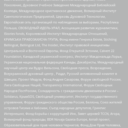
Поколение, Духовное Учебное Заведение Международный Библейский
Колледж, Международное христианское движение, Всемирный Институт
Саентологических Предприятий, Церковь Духовной Технологии,
Европейская сеть организаций по наблюдению за выборами, Республика
Польша, СВОБОДНЫЙ ИДЕЛЬ-УРАЛ, Ассоциация развития журналистики,
IStories fonds, Королевский Институт Международных Отношений,
КРИМСЬКА ПРАВОЗАХИСНА ГРУПА, Фонд имени Генриха Бёлля, Stichting
Bellingcat, Bellingcat Ltd, The Insider, Институт правовой инициативы
Центральной и Восточной Европы, Фонд Открытой Эстонии, Calvert 22
Foundation, Канадский украинский конгресс, Институт Макдональда-Лорье,
Украинская национальная федерация Канады, Декабристы, Международный
научный центр им Вудро Вильсона, Свободная пресса, Возрождение,
Всеукраинский духовный центр , Риддл, Русский антивоенный комитет в
Швеции, Проект Медуза, Фонд Андрея Сахарова, Форум свободной России,
Лига Свободных Наций, Transparеncy International, Форум Свободных
Народов ПостРоссии, Солидарность с гражданским движением в России –
Solidarus, КрымSOS, Свободный университет, Институт государственного
управления, Форум гражданского общества Россия, Беллона, Союз жителей
островов Тисима и Хабомаи, Съезд народных депутатов, Гринпис
Интернешнл, Фонд борьбы с коррупцией Инк, Завет церквей TCCN, Агора,
Всемирный фонд природы, BDR Novaja Gazeta-Europe, Алтай проект,
Образовательный дом прав человека Чернигов, Фонд Дом Прав Человека,