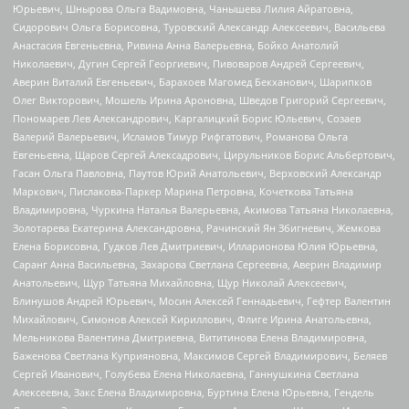
Юрьевич, Шнырова Ольга Вадимовна, Чанышева Лилия Айратовна,
Сидорович Ольга Борисовна, Туровский Александр Алексеевич, Васильева
Анастасия Евгеньевна, Ривина Анна Валерьевна, Бойко Анатолий
Николаевич, Дугин Сергей Георгиевич, Пивоваров Андрей Сергеевич,
Аверин Виталий Евгеньевич, Барахоев Магомед Бекханович, Шарипков
Олег Викторович, Мошель Ирина Ароновна, Шведов Григорий Сергеевич,
Пономарев Лев Александрович, Каргалицкий Борис Юльевич, Созаев
Валерий Валерьевич, Исламов Тимур Рифгатович, Романова Ольга
Евгеньевна, Щаров Сергей Алексадрович, Цирульников Борис Альбертович,
Гасан Ольга Павловна, Паутов Юрий Анатольевич, Верховский Александр
Маркович, Пислакова-Паркер Марина Петровна, Кочеткова Татьяна
Владимировна, Чуркина Наталья Валерьевна, Акимова Татьяна Николаевна,
Золотарева Екатерина Александровна, Рачинский Ян Збигневич, Жемкова
Елена Борисовна, Гудков Лев Дмитриевич, Илларионова Юлия Юрьевна,
Саранг Анна Васильевна, Захарова Светлана Сергеевна, Аверин Владимир
Анатольевич, Щур Татьяна Михайловна, Щур Николай Алексеевич,
Блинушов Андрей Юрьевич, Мосин Алексей Геннадьевич, Гефтер Валентин
Михайлович, Симонов Алексей Кириллович, Флиге Ирина Анатольевна,
Мельникова Валентина Дмитриевна, Вититинова Елена Владимировна,
Баженова Светлана Куприяновна, Максимов Сергей Владимирович, Беляев
Сергей Иванович, Голубева Елена Николаевна, Ганнушкина Светлана
Алексеевна, Закс Елена Владимировна, Буртина Елена Юрьевна, Гендель