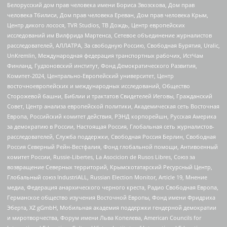
Белорусский дом прав человека имени Бориса Звозскова, Дом прав
человека Тбилиси, Дом прав человека Ереван, Дом прав человека Крым,
Центр дикого лосося, TVR Studios, ТВ Дождь, Центр европейских
исследований им Вилфрида Мартенса, Сетевое объединение журналистов
расследователей, АЛЛАТРА, За свободную Россию, Свободная Бурятия, Uralic,
UnKremlin, Международная федерация транспортных рабочих, ИстЧам
Финланд, Гудзоновский институт, Фонд Демократического Развития,
Комитет-2024, Центрально-Европейский университет, Центр
восточноевропейских и международных исследований, Общество
Сторожевой башни, Библии и трактатов Свидетелей Иеговы, Гражданский
Совет, Центр анализа европейской политики, Академическая сеть Восточная
Европа, Российский комитет действия, РЭНД корпорейшн, Русская Америка
за демократию в России, Настоящая Россия, Глобальная сеть журналистов-
расследователей, Служба поддержки, Свободная Россия Берлин, Свободная
Россия Северный Рейн-Вестфалия, Фонд глобальной помощи, Антивоенный
комитет России, Russie-Libertes, La Asocicion de Rusos Libres, Союз за
возвращение Северных территорий, Крымскотатарский Ресурсный Центр,
Глобальный союз IndustriALL, Russian Election Monitor, Article 19, Мнение
медиа, Федерация анархического черного креста, Радио Свободная Европа,
Германское общество изучения Восточной Европы, Фонд имени Фридриха
Эберта, XZ gGmbH, Мобильная академия поддержки гендерной демократии
и миротворчества, Форум имени Льва Копелева, American Councils for