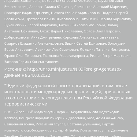
Людмила Залмановна, Кокорина Екатерина Алексеевна, Шуманов Илья
Вячеславович, Арапова Галина Юрьевна, Свечников Анатолий Мариевич,
Прохоров Вадим Юрьевич, Шахова Елена Владимировна, Подузов Сергей
Васильевич, Протасова Ирина Вячеславовна, Литинский Леонид Борисович,
Лукашевский Сергей Маркович, Бахмин Вячеслав Иванович, Шабад
Анатолий Ефимович, Сухих Дарья Николаевна, Орлов Олег Петрович,
Добровольская Анна Дмитриевна, Королева Александра Евгеньевна,
Смирнов Владимир Александрович, Вицин Сергей Ефимович, Золотухин
Борис Андреевич, Левинсон Лев Семенович, Локшина Татьяна Иосифовна,
Орлов Олег Петрович, Полякова Мара Федоровна, Резник Генри Маркович,
Захаров Герман Константинович
Источник:
http://unro.minjust.ru/NKOForeignAgent.aspx
данные на
24.03.2022
* Единый федеральный список организаций, в том числе
иностранных и международных организаций, признанных
в соответствии с законодательством Российской Федерации
террористическими:
Высший военный Маджлисуль Шура Объединенных сил моджахедов
Кавказа, Конгресс народов Ичкерии и Дагестана, База, Асбат аль-Ансар,
Священная война, Исламская группа, Братья-мусульмане, Партия
исламского освобождения, Лашкар-И-Тайба, Исламская группа, Движение
Талибан, Исламская партия Туркестана, Общество социальных реформ,