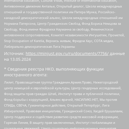
International Education, Cultural Vistas, Institute of International Education,
Антивоенное движение Антальи, Открытый диалог, Школа международных
отношений и государственной политики им Питера Мунка, Российско-
канадский демократический альянс, Школа международных отношений им
Нормана Патерсона, Центр Гражданских Свобод, Фонд Бориса Немцова за
Свободу, Фонд имени Фридриха Науманна за свободу, Феминистское
антивоенное сопротивление, Комитет независимости Ингушетии, Прометей,
Stop Occupation of Karelia, Вернись живым, Фридом Хаус, СОТА медиа,
Либерально-демократическая Лига Украины
Источник:
https://minjust.gov.ru/ru/documents/7756/
данные
на
13.05.2024
* Сведения реестра НКО, выполняющих функции
иностранного агента:
Лилит, Правозащитная группа Гражданин.Армия.Право, Нижегородский
центр немецкой и европейской культуры, Центр гендерных исследований,
Фонд защиты прав граждан Штаб, Институт права и публичной политики,
Фонд борьбы с коррупцией, Альянс врачей, НАСИЛИЮ.НЕТ, Мы против
СПИДа, СВЕЧА, Гуманитарное действие, Открытый Петербург, Лига
Избирателей, Правовая инициатива, Гражданский Союз, Хасдей Ерушалаим,
Центр поддержки и содействия развитию средств массовой информации,
Горячая Линия, В защиту прав заключенных, Институт глобализации и
социальных движений, Центр социально-информационных инициатив