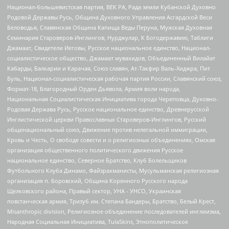
Национал-большевистская партия, ВЕК РА, Рада земли Кубанской Духовно
Родовой Державы Русь, Община Духовного Управления Асгардской Веси
Беловодья, Славянская Община Капища Веды Перуна, Мужская Духовная
Семинария Староверов-Инглингов, Нурджулар, К Богодержавию, Таблиги
Джамаат, Свидетели Иеговы, Русское национальное единство, Национал-
социалистическое общество, Джамаат мувахидов, Объединенный Вилайат
Кабарды, Балкарии и Карачая, Союз славян, Ат-Такфир Валь-Хиджра, Пит
Буль, Национал-социалистическая рабочая партия России, Славянский союз,
Формат-18, Благородный Орден Дьявола, Армия воли народа,
Национальная Социалистическая Инициатива города Череповца, Духовно-
Родовая Держава Русь, Русское национальное единство, Древнерусской
Инглистической церкви Православных Староверов-Инглингов, Русский
общенациональный союз, Движение против нелегальной иммиграции,
Кровь и Честь, О свободе совести и о религиозных объединениях, Омская
организация общественного политического движения Русское
национальное единство, Северное Братство, Клуб Болельщиков
Футбольного Клуба Динамо, Файзрахманисты, Мусульманская религиозная
организация п. Боровский, Община Коренного Русского народа
Щелковского района, Правый сектор, УНА - УНСО, Украинская
повстанческая армия, Тризуб им. Степана Бандеры, Братство, Белый Крест,
Misanthropic division, Религиозное объединение последователей инглиизма,
Народная Социальная Инициатива, TulaSkins, Этнополитическое