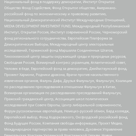
Национальный фонд в поддержку демократии, Институт Открытое
Общество Фонд Содействия, Фонд Открытое общество, Американо-
российский фонд по экономическому и правовому развитию,
Национальный Демократический Институт Международных Отношений,
MEDIA DEVELOPMENT INVESTMENT FUND, Международный Республиканский
Институт, Открытая Россия, Институт современной России, Черноморский
фонд регионального сотрудничества, Европейская Платформа за
Демократические Выборы, Международный центр электоральных
исследований, Германский фонд Маршалла Соединенных Штатов,
Тихоокеанский центр защиты окружающей среды и природных ресурсов,
Свободная Россия, Всемирный конгресс украинцев, Атлантический совет,
Человек в беде, Европейский фонд за демократию, Джеймстаунский фонд,
Прожект Хармони, Родники дракона, Врачи против насильственного
извлечения органов, Фалунь Дафа, Друзья Фалуньгун, Фалуньгун, Коалиция
по расследованию преследования в отношении Фалуньгун в Китае,
Всемирная организация по расследованию преследований Фалуньгун,
Пражский гражданский центр, Ассоциация школ политических
исследований при Совете Европы, Центр либеральной современности,
Форум русскоязычных европейцев, Немецко-русский обмен, Бард колледж,
Европейский выбор, Фонд Ходорковского, Оксфордский российский фонд,
Фонд Будущее России, Компания свободы информации, Проект Медиа,
Международное партнерство за права человека, Духовное Управление
Евангельских Христиан Украинской Христианской Церкви, Новое