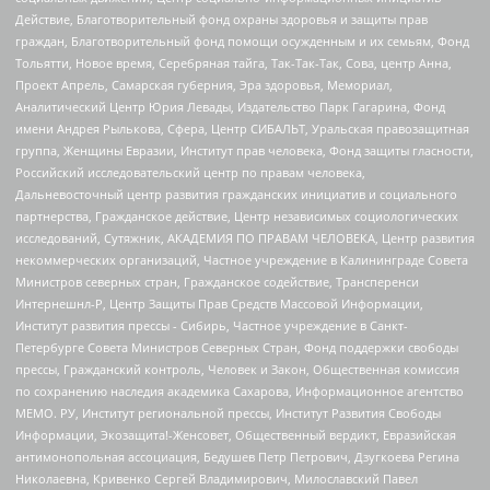
Действие, Благотворительный фонд охраны здоровья и защиты прав
граждан, Благотворительный фонд помощи осужденным и их семьям, Фонд
Тольятти, Новое время, Серебряная тайга, Так-Так-Так, Сова, центр Анна,
Проект Апрель, Самарская губерния, Эра здоровья, Мемориал,
Аналитический Центр Юрия Левады, Издательство Парк Гагарина, Фонд
имени Андрея Рылькова, Сфера, Центр СИБАЛЬТ, Уральская правозащитная
группа, Женщины Евразии, Институт прав человека, Фонд защиты гласности,
Российский исследовательский центр по правам человека,
Дальневосточный центр развития гражданских инициатив и социального
партнерства, Гражданское действие, Центр независимых социологических
исследований, Сутяжник, АКАДЕМИЯ ПО ПРАВАМ ЧЕЛОВЕКА, Центр развития
некоммерческих организаций, Частное учреждение в Калининграде Совета
Министров северных стран, Гражданское содействие, Трансперенси
Интернешнл-Р, Центр Защиты Прав Средств Массовой Информации,
Институт развития прессы - Сибирь, Частное учреждение в Санкт-
Петербурге Совета Министров Северных Стран, Фонд поддержки свободы
прессы, Гражданский контроль, Человек и Закон, Общественная комиссия
по сохранению наследия академика Сахарова, Информационное агентство
МЕМО. РУ, Институт региональной прессы, Институт Развития Свободы
Информации, Экозащита!-Женсовет, Общественный вердикт, Евразийская
антимонопольная ассоциация, Бедушев Петр Петрович, Дзугкоева Регина
Николаевна, Кривенко Сергей Владимирович, Милославский Павел