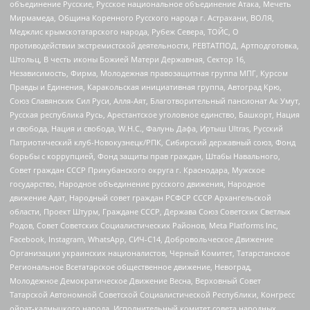
объединение Русские, Русское национальное объединение Атака, Мечеть
Мирмамеда, Община Коренного Русского народа г. Астрахани, ВОЛЯ,
Меджлис крымскотатарского народа, Рубеж Севера, ТОЙС, О
противодействии экстремистской деятельности, РЕВТАТПОД, Артподготовка,
Штольц, В честь иконы Божией Матери Державная, Сектор 16,
Независимость, Фирма, Молодежная правозащитная группа МПГ, Курсом
Правды и Единения, Каракольская инициативная группа, Автоград Крю,
Союз Славянских Сил Руси, Алля-Аят, Благотворительный пансионат Ак Умут,
Русская республика Русь, Арестантское уголовное единство, Башкорт, Нация
и свобода, Нация и свобода, W.H.С., Фалунь Дафа, Иртыш Ultras, Русский
Патриотический клуб-Новокузнецк/РПК, Сибирский державный союз, Фонд
борьбы с коррупцией, Фонд защиты прав граждан, Штабы Навального,
Совет граждан СССР Прикубанского округа г. Краснодара, Мужское
государство, Народное объединение русского движения, Народное
движение Адат, Народный совет граждан РСФСР СССР Архангельской
области, Проект Штурм, Граждане СССР, Держава Союз Советских Светлых
Родов, Совет Советских Социалистических Районов, Meta Platforms Inc,
Facebook, Instagram, WhatsApp, СИЧ-С14, Добровольческое Движение
Организации украинских националистов, Черный Комитет, Татарстанское
Региональное Всетатарское общественное движение, Невоград,
Молодежное Демократическое Движение Весна, Верховный Совет
Татарской Автономной Советской Социалистической Республики, Конгресс
ойрат-калмыцкого народа, Исполнительный комитет совета народных