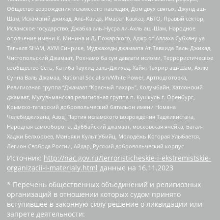
Общество возрождения исламского наследия, Дом двух святых, Джунд аш-
Шам, Исламский джихад, Аль-Каида, Имарат Кавказ, АБТО, Правый сектор,
Исламское государство, Джабха аль-Нусра ли-Ахль аш-Шам, Народное
ополчение имени К. Минина и Д. Пожарского, Аджр от Аллаха Субхану уа
Тагьаля SHAM, АУМ Синрике, Муджахеды джамаата Ат-Тавхида Валь-Джихад,
Чистопольский Джамаат, Рохнамо ба суи давлати исломи, Террористическое
сообщество Сеть, Катиба Таухид валь-Джихад, Хайят Тахрир аш-Шам, Ахлю
Сунна Валь Джамаа, National Socialism/White Power, Артподготовка,
Религиозная группа “Джамаат “Красный пахарь”, Колумбайн, Хатлонский
джамаат, Мусульманская религиозная группа п. Кушкуль г. Оренбург,
Крымско-татарский добровольческий батальон имени Номана
Челебиджихана, Азов, Партия исламского возрождения Таджикистана,
Народная самооборона, Дуббайский джамаат, московская ячейка, Батал-
Хаджи Белхороев, Маньяки Культ Убийц, Молодёжь Которая Улыбается,
Легион Свобода России, Айдар, Русский добровольческий корпус
Источник:
http://nac.gov.ru/terroristicheskie-i-ekstremistskie-
organizacii-i-materialy.html
данные на
16.11.2023
* Перечень общественных объединений и религиозных
организаций в отношении которых судом принято
вступившее в законную силу решение о ликвидации или
запрете деятельности: