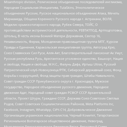
Misanthropic division, Религиозное объединение последователей инглиизма,
Народная Социальная Инициатива, TulaSkins, Этнополитическое
объединение Русские, Русское национальное объединение Атака, Мечеть
Мирмамеда, Община Коренного Русского народа г. Астрахани, ВОЛЯ,
Меджлис крымскотатарского народа, Рубеж Севера, ТОЙС, О
противодействии экстремистской деятельности, РЕВТАТПОД, Артподготовка,
Штольц, В честь иконы Божией Матери Державная, Сектор 16,
Независимость, Фирма, Молодежная правозащитная группа МПГ, Курсом
Правды и Единения, Каракольская инициативная группа, Автоград Крю,
Союз Славянских Сил Руси, Алля-Аят, Благотворительный пансионат Ак Умут,
Русская республика Русь, Арестантское уголовное единство, Башкорт, Нация
и свобода, Нация и свобода, W.H.С., Фалунь Дафа, Иртыш Ultras, Русский
Патриотический клуб-Новокузнецк/РПК, Сибирский державный союз, Фонд
борьбы с коррупцией, Фонд защиты прав граждан, Штабы Навального,
Совет граждан СССР Прикубанского округа г. Краснодара, Мужское
государство, Народное объединение русского движения, Народное
движение Адат, Народный совет граждан РСФСР СССР Архангельской
области, Проект Штурм, Граждане СССР, Держава Союз Советских Светлых
Родов, Совет Советских Социалистических Районов, Meta Platforms Inc,
Facebook, Instagram, WhatsApp, СИЧ-С14, Добровольческое Движение
Организации украинских националистов, Черный Комитет, Татарстанское
Региональное Всетатарское общественное движение, Невоград,
Молодежное Демократическое Движение Весна, Верховный Совет