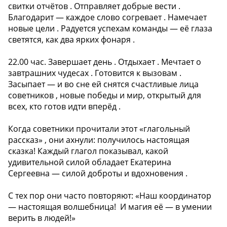
свитки отчётов . Отправляет добрые вести .
Благодарит — каждое слово согревает . Намечает
новые цели . Радуется успехам команды — её глаза
светятся, как два ярких фонаря .
22.00 час. Завершает день . Отдыхает . Мечтает о
завтрашних чудесах . Готовится к вызовам .
Засыпает — и во сне ей снятся счастливые лица
советников , новые победы и мир, открытый для
всех, кто готов идти вперёд .
Когда советники прочитали этот «глагольный
рассказ» , они ахнули: получилось настоящая
сказка! Каждый глагол показывал, какой
удивительной силой обладает Екатерина
Сергеевна — силой доброты и вдохновения .
С тех пор они часто повторяют: «Наш координатор
— настоящая волшебница! ‍ И магия её — в умении
верить в людей!»