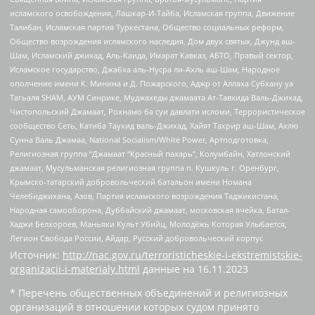
исламского освобождения, Лашкар-И-Тайба, Исламская группа, Движение
Талибан, Исламская партия Туркестана, Общество социальных реформ,
Общество возрождения исламского наследия, Дом двух святых, Джунд аш-
Шам, Исламский джихад, Аль-Каида, Имарат Кавказ, АБТО, Правый сектор,
Исламское государство, Джабха аль-Нусра ли-Ахль аш-Шам, Народное
ополчение имени К. Минина и Д. Пожарского, Аджр от Аллаха Субхану уа
Тагьаля SHAM, АУМ Синрике, Муджахеды джамаата Ат-Тавхида Валь-Джихад,
Чистопольский Джамаат, Рохнамо ба суи давлати исломи, Террористическое
сообщество Сеть, Катиба Таухид валь-Джихад, Хайят Тахрир аш-Шам, Ахлю
Сунна Валь Джамаа, National Socialism/White Power, Артподготовка,
Религиозная группа “Джамаат “Красный пахарь”, Колумбайн, Хатлонский
джамаат, Мусульманская религиозная группа п. Кушкуль г. Оренбург,
Крымско-татарский добровольческий батальон имени Номана
Челебиджихана, Азов, Партия исламского возрождения Таджикистана,
Народная самооборона, Дуббайский джамаат, московская ячейка, Батал-
Хаджи Белхороев, Маньяки Культ Убийц, Молодёжь Которая Улыбается,
Легион Свобода России, Айдар, Русский добровольческий корпус
Источник:
http://nac.gov.ru/terroristicheskie-i-ekstremistskie-
organizacii-i-materialy.html
данные на
16.11.2023
* Перечень общественных объединений и религиозных
организаций в отношении которых судом принято