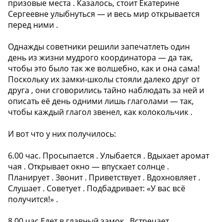
призовые места . Казалось, стоит Екатерине
Сергеевне улыбнуться — и весь мир открывается
перед ними .
Однажды советники решили запечатлеть один
день из жизни мудрого координатора — да так,
чтобы это было так же волшебно, как и она сама!
Поскольку их замки-школы стояли далеко друг от
друга , они сговорились тайно наблюдать за ней и
описать её день одними лишь глаголами — так,
чтобы каждый глагол звенел, как колокольчик .
И вот что у них получилось:
6.00 час. Просыпается . Улыбается . Вдыхает аромат
чая . Открывает окно — впускает солнце .
Планирует . Звонит . Приветствует . Вдохновляет .
Слушает . Советует . Подбадривает: «У вас всё
получится!» .
8.00 час.Едет в главный замок . Встречает