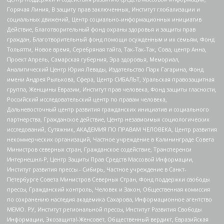
Горячая Линия, В защиту прав заключенных, Институт глобализации и
социальных движений, Центр социально-информационных инициатив
Действие, Благотворительный фонд охраны здоровья и защиты прав
граждан, Благотворительный фонд помощи осужденным и их семьям, Фонд
Тольятти, Новое время, Серебряная тайга, Так-Так-Так, Сова, центр Анна,
Проект Апрель, Самарская губерния, Эра здоровья, Мемориал,
Аналитический Центр Юрия Левады, Издательство Парк Гагарина, Фонд
имени Андрея Рылькова, Сфера, Центр СИБАЛЬТ, Уральская правозащитная
группа, Женщины Евразии, Институт прав человека, Фонд защиты гласности,
Российский исследовательский центр по правам человека,
Дальневосточный центр развития гражданских инициатив и социального
партнерства, Гражданское действие, Центр независимых социологических
исследований, Сутяжник, АКАДЕМИЯ ПО ПРАВАМ ЧЕЛОВЕКА, Центр развития
некоммерческих организаций, Частное учреждение в Калининграде Совета
Министров северных стран, Гражданское содействие, Трансперенси
Интернешнл-Р, Центр Защиты Прав Средств Массовой Информации,
Институт развития прессы - Сибирь, Частное учреждение в Санкт-
Петербурге Совета Министров Северных Стран, Фонд поддержки свободы
прессы, Гражданский контроль, Человек и Закон, Общественная комиссия
по сохранению наследия академика Сахарова, Информационное агентство
МЕМО. РУ, Институт региональной прессы, Институт Развития Свободы
Информации, Экозащита!-Женсовет, Общественный вердикт, Евразийская