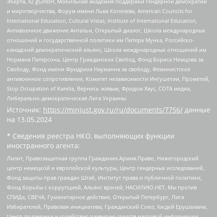
Эберта, XZ gGmbH, Мобильная академия поддержки гендерной демократии
и миротворчества, Форум имени Льва Копелева, American Councils for
International Education, Cultural Vistas, Institute of International Education,
Антивоенное движение Антальи, Открытый диалог, Школа международных
отношений и государственной политики им Питера Мунка, Российско-
канадский демократический альянс, Школа международных отношений им
Нормана Патерсона, Центр Гражданских Свобод, Фонд Бориса Немцова за
Свободу, Фонд имени Фридриха Науманна за свободу, Феминистское
антивоенное сопротивление, Комитет независимости Ингушетии, Прометей,
Stop Occupation of Karelia, Вернись живым, Фридом Хаус, СОТА медиа,
Либерально-демократическая Лига Украины
Источник:
https://minjust.gov.ru/ru/documents/7756/
данные
на
13.05.2024
* Сведения реестра НКО, выполняющих функции
иностранного агента:
Лилит, Правозащитная группа Гражданин.Армия.Право, Нижегородский
центр немецкой и европейской культуры, Центр гендерных исследований,
Фонд защиты прав граждан Штаб, Институт права и публичной политики,
Фонд борьбы с коррупцией, Альянс врачей, НАСИЛИЮ.НЕТ, Мы против
СПИДа, СВЕЧА, Гуманитарное действие, Открытый Петербург, Лига
Избирателей, Правовая инициатива, Гражданский Союз, Хасдей Ерушалаим,
Центр поддержки и содействия развитию средств массовой информации,