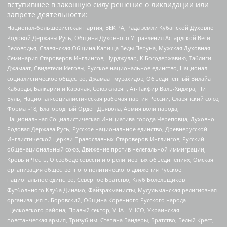
вступившее в законную силу решение о ликвидации или
запрете деятельности:
Национал-большевистская партия, ВЕК РА, Рада земли Кубанской Духовно
Родовой Державы Русь, Община Духовного Управления Асгардской Веси
Беловодья, Славянская Община Капища Веды Перуна, Мужская Духовная
Семинария Староверов-Инглингов, Нурджулар, К Богодержавию, Таблиги
Джамаат, Свидетели Иеговы, Русское национальное единство, Национал-
социалистическое общество, Джамаат мувахидов, Объединенный Вилайат
Кабарды, Балкарии и Карачая, Союз славян, Ат-Такфир Валь-Хиджра, Пит
Буль, Национал-социалистическая рабочая партия России, Славянский союз,
Формат-18, Благородный Орден Дьявола, Армия воли народа,
Национальная Социалистическая Инициатива города Череповца, Духовно-
Родовая Держава Русь, Русское национальное единство, Древнерусской
Инглистической церкви Православных Староверов-Инглингов, Русский
общенациональный союз, Движение против нелегальной иммиграции,
Кровь и Честь, О свободе совести и о религиозных объединениях, Омская
организация общественного политического движения Русское
национальное единство, Северное Братство, Клуб Болельщиков
Футбольного Клуба Динамо, Файзрахманисты, Мусульманская религиозная
организация п. Боровский, Община Коренного Русского народа
Щелковского района, Правый сектор, УНА - УНСО, Украинская
повстанческая армия, Тризуб им. Степана Бандеры, Братство, Белый Крест,