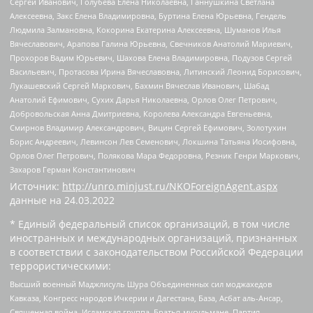
Сергей Иванович, Голубева Елена Николаевна, Ганнушкина Светлана
Алексеевна, Закс Елена Владимировна, Буртина Елена Юрьевна, Гендель
Людмила Залмановна, Кокорина Екатерина Алексеевна, Шуманов Илья
Вячеславович, Арапова Галина Юрьевна, Свечников Анатолий Мариевич,
Прохоров Вадим Юрьевич, Шахова Елена Владимировна, Подузов Сергей
Васильевич, Протасова Ирина Вячеславовна, Литинский Леонид Борисович,
Лукашевский Сергей Маркович, Бахмин Вячеслав Иванович, Шабад
Анатолий Ефимович, Сухих Дарья Николаевна, Орлов Олег Петрович,
Добровольская Анна Дмитриевна, Королева Александра Евгеньевна,
Смирнов Владимир Александрович, Вицин Сергей Ефимович, Золотухин
Борис Андреевич, Левинсон Лев Семенович, Локшина Татьяна Иосифовна,
Орлов Олег Петрович, Полякова Мара Федоровна, Резник Генри Маркович,
Захаров Герман Константинович
Источник:
http://unro.minjust.ru/NKOForeignAgent.aspx
данные на
24.03.2022
* Единый федеральный список организаций, в том числе
иностранных и международных организаций, признанных
в соответствии с законодательством Российской Федерации
террористическими:
Высший военный Маджлисуль Шура Объединенных сил моджахедов
Кавказа, Конгресс народов Ичкерии и Дагестана, База, Асбат аль-Ансар,
Священная война, Исламская группа, Братья-мусульмане, Партия