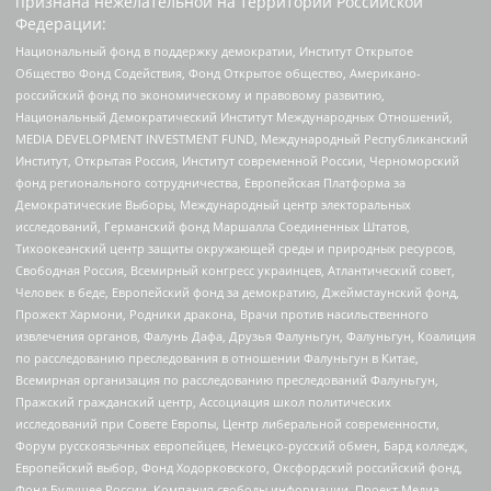
признана нежелательной на территории Российской
Федерации:
Национальный фонд в поддержку демократии, Институт Открытое
Общество Фонд Содействия, Фонд Открытое общество, Американо-
российский фонд по экономическому и правовому развитию,
Национальный Демократический Институт Международных Отношений,
MEDIA DEVELOPMENT INVESTMENT FUND, Международный Республиканский
Институт, Открытая Россия, Институт современной России, Черноморский
фонд регионального сотрудничества, Европейская Платформа за
Демократические Выборы, Международный центр электоральных
исследований, Германский фонд Маршалла Соединенных Штатов,
Тихоокеанский центр защиты окружающей среды и природных ресурсов,
Свободная Россия, Всемирный конгресс украинцев, Атлантический совет,
Человек в беде, Европейский фонд за демократию, Джеймстаунский фонд,
Прожект Хармони, Родники дракона, Врачи против насильственного
извлечения органов, Фалунь Дафа, Друзья Фалуньгун, Фалуньгун, Коалиция
по расследованию преследования в отношении Фалуньгун в Китае,
Всемирная организация по расследованию преследований Фалуньгун,
Пражский гражданский центр, Ассоциация школ политических
исследований при Совете Европы, Центр либеральной современности,
Форум русскоязычных европейцев, Немецко-русский обмен, Бард колледж,
Европейский выбор, Фонд Ходорковского, Оксфордский российский фонд,
Фонд Будущее России, Компания свободы информации, Проект Медиа,