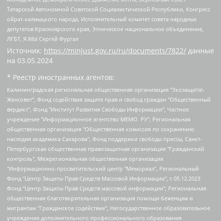
Татарской Автономной Советской Социалистической Республики, Конгресс
ойрат-калмыцкого народа, Исполнительный комитет совета народных
депутатов Красноярского края, Этническое национальное объединение,
ЛГБТ, Я.МЫ Сергей Фургал
Источник:
https://minjust.gov.ru/ru/documents/7822/
данные
на
03.05.2024
* Реестр иностранных агентов:
Калининградская региональная общественная организация "Экозащита!-Женсовет", Фонд содействия защите прав и свобод граждан "Общественный вердикт", Фонд "Институт Развития Свободы Информации", Частное учреждение "Информационное агентство МЕМО. РУ", Региональная общественная организация "Общественная комиссия по сохранению наследия академика Сахарова", Фонд поддержки свободы прессы, Санкт-Петербургская общественная правозащитная организация "Гражданский контроль", Межрегиональная общественная организация "Информационно-просветительский центр "Мемориал", Региональный Фонд "Центр Защиты Прав Средств Массовой Информации", с 05.12.2023 Фонд "Центр Защиты Прав Средств массовой информации", Региональная общественная благотворительная организация помощи беженцам и мигрантам "Гражданское содействие", Негосударственное образовательное учреждение дополнительного профессионального образования (повышение квалификации) специалистов "АКАДЕМИЯ ПО ПРАВАМ ЧЕЛОВЕКА", Свердловская региональная общественная организация "Сутяжник", Автономная некоммерческая организация "Центр независимых социологических исследований", Союз общественных объединений "Российский исследовательский центр по правам человека", Региональное общественное учреждение научно-информационный центр "МЕМОРИАЛ", Некоммерческая организация "Фонд защиты гласности", Автономная некоммерческая организация "Институт прав человека", Городская общественная организация "Екатеринбургское общество "МЕМОРИАЛ", Городская общественная организация "Рязанское историко-просветительское и правозащитное общество "Мемориал" (Рязанский Мемориал), Челябинский региональный орган общественной самодеятельности – женское общественное объединение "Женщины Евразии", Челябинский региональный орган общественной самодеятельности "Уральская правозащитная группа", Фонд содействия защите здоровья и социальной справедливости имени Андрея Рылькова, Автономная Некоммерческая Организация "Аналитический Центр Юрия Левады", Автономная некоммерческая организация социальной поддержки населения "Проект Апрель", Региональная общественная организация помощи женщинам и детям, находящимся в кризисной ситуации "Информационно-методический центр "Анна", Фонд содействия развитию массовых коммуникаций и правовому просвещению "Так-так-Так", Фонд содействия устойчивому развитию "Серебряная тайга", Свердловский региональный общественный фонд социальных проектов "Новое время", "Idel.Реалии", Кавказ.Реалии, Крым.Реалии, Телеканал Настоящее Время, Татаро-башкирская служба Радио Свобода (Azatliq Radiosi), Радио Свободная Европа/Радио Свобода (PCE/PC), "Сибирь.Реалии", "Фактограф", Благотворительный фонд помощи осужденным и их семьям, Автономная некоммерческая организация "Институт глобализации и социальных движений", Фонд "В защиту прав заключенных", Частное учреждение "Центр поддержки и содействия развитию средств массовой информации", Пензенский региональный общественный благотворительный фонд "Гражданский союз", "Север.Реалии", Некоммерческая организация Фонд "Правовая инициатива", Общество с ограниченной ответственностью "Радио Свободная Европа/Радио Свобода", Чешское информационное агентство "MEDIUM-ORIENT", Красноярская региональная общественная организация "Мы против СПИДа", Камалягин Денис Николаевич, Маркелов Сергей Евгеньевич, Пономарев Лев Александрович, Савицкая Людмила Алексеевна, Автономная некоммерческая организация "Центр по работе с проблемой насилия "НАСИЛИЮ.НЕТ", Межрегиональный профессиональный союз работников здравоохранения "Альянс врачей", Юридическое лицо, зарегистрированное в Латвийской Республике, SIA "Medusa Project" (регистрационный номер 40103797863, дата регистрации 10.06.2014), Некоммерческая организация "Фонд по борьбе с коррупцией", Автономная некоммерческая организация "Институт права и публичной политики", Баданин Роман Сергеевич, Гликин Максим Александрович, Железнова Мария Михайловна, Лукьянова Юлия Сергеевна, Маетная Елизавета Витальевна, Маняхин Петр Борисович, Чуракова Ольга Владимировна, Ярош Юлия Петровна, Юридическое лицо "The Insider SIA", зарегистрированное в Риге, Латвийская Республика (дата регистрации 26.06.2015), являющееся администратором доменного имени интернет-издания "The Insider SIA", https://theins.ru, Постернак Алексей Евгеньевич, Рубин Михаил Аркадьевич, Анин Роман Александрович, Юридическое лицо Istories fonds, зарегистрированное в Латвийской Республике (регистрационный номер 50008295751, дата регистрации 24.02.2020), Великовский Дмитрий Александрович, Долинина Ирина Николаевна, Мароховская Алеся Алексеевна, Шлейнов Роман Юрьевич, Шмагун Олеся Валентиновна, Общество с ограниченной ответственностью "Альтаир 2021", Общество с ограниченной ответственностью "Вега 2021", Общество с ограниченной ответственностью "Главный редактор 2021", Общество с ограниченной ответственностью "Ромашки монолит", Важенков Артем Валерьевич, Ивановская областная общественная организация "Центр гендерных исследований", Гурман Юрий Альбертович, Медиапроект "ОВД-Инфо", Егоров Владимир Владимирович, Жилинский Владимир Александрович, Общество с ограниченной ответственностью "ЗП", Иванова София Юрьевна, Карезина Инна Павловна, Кильтау Екатерина Викторовна, Петров Алексей Викторович, Пискунов Сергей Евгеньевич, Смирнов Сергей Сергеевич, Тихонов Михаил Сергеевич, Общество с ограниченной ответственностью "ЖУРНАЛИСТ-ИНОСТРАННЫЙ АГЕНТ", Арапова Галина Юрьевна, Вольтская Татьяна Анатольевна, Американская компания "Mason G.E.S. Anonymous Foundation" (США), являющаяся владельцем интернет-издания https://mnews.world/, Компания "Stichting Bellingcat", зарегистрированная в Нидерландах (дата регистрации 11.07.2018), Захаров Андрей Вячеславович, Клепиковская Екатерина Дмитриевна, Общество с ограниченной ответственностью "МЕМО", Перл Роман Александрович, Симонов Евгений Алексеевич, Соловьева Елена Анатольевна, Сотников Даниил Владимирович, Сурначева Елизавета Дмитриевна, Автономная некоммерческая организация по защите прав человека и информированию населения "Якутия – Наше Мнение", Общество с ограниченной ответственностью "Москоу диджитал медиа", с 26.01.2023 Общество с ограниченной ответственностью "Чайка Белые сады", Ветошкина Валерия Валерьевна, Заговора Максим Александрович, Межрегиональное общественное движение "Российская ЛГБТ - сеть", Оленичев Максим Владимирович, Павлов Иван Юрьевич, Скворцова Елена Сергеевна, Общество с ограниченной ответственностью "Как бы инагент", Кочетков Игорь Викторович, Общество с ограниченной ответственностью "Честные выборы", Еланчик Олег Александрович, Общество с ограниченной ответственностью "Нобелевский призыв", Гималова Регина Эмилевна, Григорьев Андрей Валерьевич, Григорьева Алина Александровна, Ассоциация по содействию защите прав призывников, альтернативнослужащих и военнослужащих "Правозащитная группа "Гражданин.Армия.Право", Хисамова Регина Фаритовна, Автономная некоммерческая организация по реализации социально-правовых программ "Лилит", Дальневосточное общественное движение "Маяк", Санкт-Петербургская ЛГБТ-инициативная группа "Выход", Инициативная группа ЛГБТ+ "Реверс", Алексеев Андрей Викторович, Бекбулатова Таисия Львовна, Беляев Иван Михайлович, Владыкина Елена Сергеевна, Гельман Марат Александрович, Никульшина Вероника Юрьевна, Толоконникова Надежда Андреевна, Шендерович Виктор Анатольевич, Общество с ограниченной ответственностью "Данное сообщение", Общество с ограниченной ответственностью Издательский дом "Новая глава", Айнбиндер Александра Александровна, Московский комьюнити-центр для ЛГБТ+инициатив, Благотворительный фонд развития филантропии, Deutsche Welle (Германия, Kurt-Schumacher-Strasse 3, 53113 Bonn), Борзунова Мария Михайловна, Воробьев Виктор Викторович, Голубева Анна Львовна, Константинова Алла Михайловна, Малкова Ирина Владимировна, Мурадов Мурад Абдулгалимович, Осетинская Елизавета Николаевна, Понасенков Евгений Николаевич, Ганапольский Матвей Юрьевич, Киселев Евгений Алексеевич, Борухович Ирина Григорьевна, Дремин Иван Тимофеевич, Дубровский Дмитрий Викторович, Красноярская региональная общественная организация поддержки и развития альтернативных образовательных технологий и межкультурных коммуникаций "ИНТЕРРА", Маяковская Екатерина Алексеевна, Фейгин Марк Захарович, Филимонов Андрей Викторович, Дзугкоева Регина Николаевна, Доброхотов Роман Александрович, Дудь Юрий Александрович, Елкин Сергей Владимирович, Кругликов Кирилл Игоревич, Сабунаева Мария Леонидовна, Семенов Алексей Владимирович, Шаинян Карен Багратович, Шульман Екатерина Михайловна, Асафьев Артур Валерьевич, Вахштайн Виктор Семенович, Венедиктов Алексей Алексеевич, Лушникова Екатерина Евгеньевна, Волков Леонид Михайлович, Невзоров Александр Глебович, Пархоменко Сергей Борисович, Сироткин Ярослав Николаевич, Кара-Мурза Владимир Владимирович, Баранова Наталья Владимировна, Гозман Леонид Яковлевич, Кагарлицкий Борис Юльевич, Климарев Михаил Валерьевич, Милов Владимир Станиславович, Автономная некоммерческая организация Краснодарский центр современного искусства "Типография", Моргенштерн Алишер Тагирович, Соболь Любовь Эдуардовна, Общество с ограниченной ответственностью "ЛИЗА НОРМ", Каспаров Гарри Кимович, Ходорковский Михаил Борисович, Общество с ограниченной ответственностью "Апрельские тезисы", Данилович Ирина Брониславовна, Кашин Олег Владимирович, Петров Николай Владимирович, Пивоваров Алексей Владимирович, Соколов Михаил Владимирович, Цветкова Юлия Владимировна, Чичваркин Евгений Александрович, Комитет против пыток/Команда против пыток, Общество с ограниченной ответственностью "Первый научный", Общество с ограниченной ответственностью "Вертолет и ко", Белоцерковская Вероника Борисовна, Кац Максим Евгеньевич, Лазарева Татьяна Юрьевна, Шаведдинов Руслан Табризович, Яшин Илья Валерьевич, Общество с ограниченной ответственностью "Иноагент ААВ", Алешковский Дмитрий Петрович, Альбац Евгения Марковна, Быков Дмитрий Львович, Галямина Юлия Евгеньевна, Лойко Сергей Леонидович, Мартынов Кирилл Константинович, Медведев Сергей Александрович, Крашенинников Федор Геннадиевич, Гордеева Катерина Вл