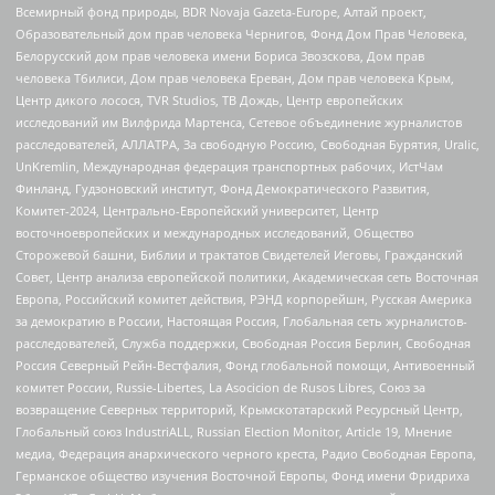
Всемирный фонд природы, BDR Novaja Gazeta-Europe, Алтай проект,
Образовательный дом прав человека Чернигов, Фонд Дом Прав Человека,
Белорусский дом прав человека имени Бориса Звозскова, Дом прав
человека Тбилиси, Дом прав человека Ереван, Дом прав человека Крым,
Центр дикого лосося, TVR Studios, ТВ Дождь, Центр европейских
исследований им Вилфрида Мартенса, Сетевое объединение журналистов
расследователей, АЛЛАТРА, За свободную Россию, Свободная Бурятия, Uralic,
UnKremlin, Международная федерация транспортных рабочих, ИстЧам
Финланд, Гудзоновский институт, Фонд Демократического Развития,
Комитет-2024, Центрально-Европейский университет, Центр
восточноевропейских и международных исследований, Общество
Сторожевой башни, Библии и трактатов Свидетелей Иеговы, Гражданский
Совет, Центр анализа европейской политики, Академическая сеть Восточная
Европа, Российский комитет действия, РЭНД корпорейшн, Русская Америка
за демократию в России, Настоящая Россия, Глобальная сеть журналистов-
расследователей, Служба поддержки, Свободная Россия Берлин, Свободная
Россия Северный Рейн-Вестфалия, Фонд глобальной помощи, Антивоенный
комитет России, Russie-Libertes, La Asocicion de Rusos Libres, Союз за
возвращение Северных территорий, Крымскотатарский Ресурсный Центр,
Глобальный союз IndustriALL, Russian Election Monitor, Article 19, Мнение
медиа, Федерация анархического черного креста, Радио Свободная Европа,
Германское общество изучения Восточной Европы, Фонд имени Фридриха