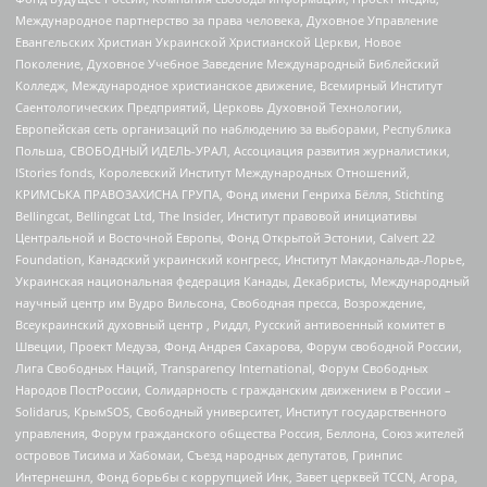
Международное партнерство за права человека, Духовное Управление
Евангельских Христиан Украинской Христианской Церкви, Новое
Поколение, Духовное Учебное Заведение Международный Библейский
Колледж, Международное христианское движение, Всемирный Институт
Саентологических Предприятий, Церковь Духовной Технологии,
Европейская сеть организаций по наблюдению за выборами, Республика
Польша, СВОБОДНЫЙ ИДЕЛЬ-УРАЛ, Ассоциация развития журналистики,
IStories fonds, Королевский Институт Международных Отношений,
КРИМСЬКА ПРАВОЗАХИСНА ГРУПА, Фонд имени Генриха Бёлля, Stichting
Bellingcat, Bellingcat Ltd, The Insider, Институт правовой инициативы
Центральной и Восточной Европы, Фонд Открытой Эстонии, Calvert 22
Foundation, Канадский украинский конгресс, Институт Макдональда-Лорье,
Украинская национальная федерация Канады, Декабристы, Международный
научный центр им Вудро Вильсона, Свободная пресса, Возрождение,
Всеукраинский духовный центр , Риддл, Русский антивоенный комитет в
Швеции, Проект Медуза, Фонд Андрея Сахарова, Форум свободной России,
Лига Свободных Наций, Transparеncy International, Форум Свободных
Народов ПостРоссии, Солидарность с гражданским движением в России –
Solidarus, КрымSOS, Свободный университет, Институт государственного
управления, Форум гражданского общества Россия, Беллона, Союз жителей
островов Тисима и Хабомаи, Съезд народных депутатов, Гринпис
Интернешнл, Фонд борьбы с коррупцией Инк, Завет церквей TCCN, Агора,