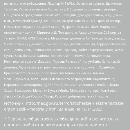
исламского освобождения, Лашкар-И-Тайба, Исламская группа, Движение
Талибан, Исламская партия Туркестана, Общество социальных реформ,
Общество возрождения исламского наследия, Дом двух святых, Джунд аш-
Шам, Исламский джихад, Аль-Каида, Имарат Кавказ, АБТО, Правый сектор,
Исламское государство, Джабха аль-Нусра ли-Ахль аш-Шам, Народное
ополчение имени К. Минина и Д. Пожарского, Аджр от Аллаха Субхану уа
Тагьаля SHAM, АУМ Синрике, Муджахеды джамаата Ат-Тавхида Валь-Джихад,
Чистопольский Джамаат, Рохнамо ба суи давлати исломи, Террористическое
сообщество Сеть, Катиба Таухид валь-Джихад, Хайят Тахрир аш-Шам, Ахлю
Сунна Валь Джамаа, National Socialism/White Power, Артподготовка,
Религиозная группа “Джамаат “Красный пахарь”, Колумбайн, Хатлонский
джамаат, Мусульманская религиозная группа п. Кушкуль г. Оренбург,
Крымско-татарский добровольческий батальон имени Номана
Челебиджихана, Азов, Партия исламского возрождения Таджикистана,
Народная самооборона, Дуббайский джамаат, московская ячейка, Батал-
Хаджи Белхороев, Маньяки Культ Убийц, Молодёжь Которая Улыбается,
Легион Свобода России, Айдар, Русский добровольческий корпус
Источник:
http://nac.gov.ru/terroristicheskie-i-ekstremistskie-
organizacii-i-materialy.html
данные на
16.11.2023
* Перечень общественных объединений и религиозных
организаций в отношении которых судом принято