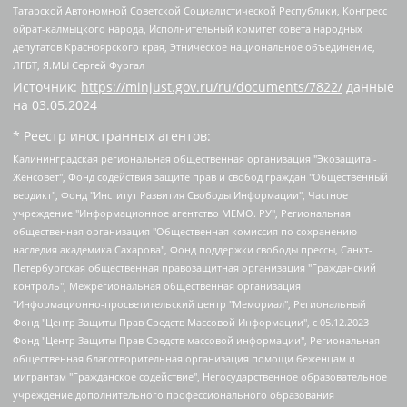
Татарской Автономной Советской Социалистической Республики, Конгресс
ойрат-калмыцкого народа, Исполнительный комитет совета народных
депутатов Красноярского края, Этническое национальное объединение,
ЛГБТ, Я.МЫ Сергей Фургал
Источник:
https://minjust.gov.ru/ru/documents/7822/
данные
на
03.05.2024
* Реестр иностранных агентов:
Калининградская региональная общественная организация "Экозащита!-Женсовет", Фонд содействия защите прав и свобод граждан "Общественный вердикт", Фонд "Институт Развития Свободы Информации", Частное учреждение "Информационное агентство МЕМО. РУ", Региональная общественная организация "Общественная комиссия по сохранению наследия академика Сахарова", Фонд поддержки свободы прессы, Санкт-Петербургская общественная правозащитная организация "Гражданский контроль", Межрегиональная общественная организация "Информационно-просветительский центр "Мемориал", Региональный Фонд "Центр Защиты Прав Средств Массовой Информации", с 05.12.2023 Фонд "Центр Защиты Прав Средств массовой информации", Региональная общественная благотворительная организация помощи беженцам и мигрантам "Гражданское содействие", Негосударственное образовательное учреждение дополнительного профессионального образования (повышение квалификации) специалистов "АКАДЕМИЯ ПО ПРАВАМ ЧЕЛОВЕКА", Свердловская региональная общественная организация "Сутяжник", Автономная некоммерческая организация "Центр независимых социологических исследований", Союз общественных объединений "Российский исследовательский центр по правам человека", Региональное общественное учреждение научно-информационный центр "МЕМОРИАЛ", Некоммерческая организация "Фонд защиты гласности", Автономная некоммерческая организация "Институт прав человека", Городская общественная организация "Екатеринбургское общество "МЕМОРИАЛ", Городская общественная организация "Рязанское историко-просветительское и правозащитное общество "Мемориал" (Рязанский Мемориал), Челябинский региональный орган общественной самодеятельности – женское общественное объединение "Женщины Евразии", Челябинский региональный орган общественной самодеятельности "Уральская правозащитная группа", Фонд содействия защите здоровья и социальной справедливости имени Андрея Рылькова, Автономная Некоммерческая Организация "Аналитический Центр Юрия Левады", Автономная некоммерческая организация социальной поддержки населения "Проект Апрель", Региональная общественная организация помощи женщинам и детям, находящимся в кризисной ситуации "Информационно-методический центр "Анна", Фонд содействия развитию массовых коммуникаций и правовому просвещению "Так-так-Так", Фонд содействия устойчивому развитию "Серебряная тайга", Свердловский региональный общественный фонд социальных проектов "Новое время", "Idel.Реалии", Кавказ.Реалии, Крым.Реалии, Телеканал Настоящее Время, Татаро-башкирская служба Радио Свобода (Azatliq Radiosi), Радио Свободная Европа/Радио Свобода (PCE/PC), "Сибирь.Реалии", "Фактограф", Благотворительный фонд помощи осужденным и их семьям, Автономная некоммерческая организация "Институт глобализации и социальных движений", Фонд "В защиту прав заключенных", Частное учреждение "Центр поддержки и содействия развитию средств массовой информации", Пензенский региональный общественный благотворительный фонд "Гражданский союз", "Север.Реалии", Некоммерческая организация Фонд "Правовая инициатива", Общество с ограниченной ответственностью "Радио Свободная Европа/Радио Свобода", Чешское информационное агентство "MEDIUM-ORIENT", Красноярская региональная общественная организация "Мы против СПИДа", Камалягин Денис Николаевич, Маркелов Сергей Евгеньевич, Пономарев Лев Александрович, Савицкая Людмила Алексеевна, Автономная некоммерческая организация "Центр по работе с проблемой насилия "НАСИЛИЮ.НЕТ", Межрегиональный профессиональный союз работников здравоохранения "Альянс врачей", Юридическое лицо, зарегистрированное в Латвийской Республике, SIA "Medusa Project" (регистрационный номер 40103797863, дата регистрации 10.06.2014), Некоммерческая организация "Фонд по борьбе с коррупцией", Автономная некоммерческая организация "Институт права и публичной политики", Баданин Роман Сергеевич, Гликин Максим Александрович, Железнова Мария Михайловна, Лукьянова Юлия Сергеевна, Маетная Елизавета Витальевна, Маняхин Петр Борисович, Чуракова Ольга Владимировна, Ярош Юлия Петровна, Юридическое лицо "The Insider SIA", зарегистрированное в Риге, Латвийская Республика (дата регистрации 26.06.2015), являющееся администратором доменного имени интернет-издания "The Insider SIA", https://theins.ru, Постернак Алексей Евгеньевич, Рубин Михаил Аркадьевич, Анин Роман Александрович, Юридическое лицо Istories fonds, зарегистрированное в Латвийской Республике (регистрационный номер 50008295751, дата регистрации 24.02.2020), Великовский Дмитрий Александрович, Долинина Ирина Николаевна, Мароховская Алеся Алексеевна, Шлейнов Роман Юрьевич, Шмагун Олеся Валентиновна, Общество с ограниченной ответственностью "Альтаир 2021", Общество с ограниченной ответственностью "Вега 2021", Общество с ограниченной ответственностью "Главный редактор 2021", Общество с ограниченной ответственностью "Ромашки монолит", Важенков Артем Валерьевич, Ивановская областная общественная организация "Центр гендерных исследований", Гурман Юрий Альбертович, Медиапроект "ОВД-Инфо", Егоров Владимир Владимирович, Жилинский Владимир Александрович, Общество с ограниченной ответственностью "ЗП", Иванова София Юрьевна, Карезина Инна Павловна, Кильтау Екатерина Викторовна, Петров Алексей Викторович, Пискунов Сергей Евгеньевич, Смирнов Сергей Сергеевич, Тихонов Михаил Сергеевич, Общество с ограниченной ответственностью "ЖУРНАЛИСТ-ИНОСТРАННЫЙ АГЕНТ", Арапова Галина Юрьевна, Вольтская Татьяна Анатольевна, Американская компания "Mason G.E.S. Anonymous Foundation" (США), являющаяся владельцем интернет-издания https://mnews.world/, Компания "Stichting Bellingcat", зарегистрированная в Нидерландах (дата регистрации 11.07.2018), Захаров Андрей Вячеславович, Клепиковская Екатерина Дмитриевна, Общество с ограниченной ответственностью "МЕМО", Перл Роман Александрович, Симонов Евгений Алексеевич, Соловьева Елена Анатольевна, Сотников Даниил Владимирович, Сурначева Елизавета Дмитриевна, Автономная некоммерческая организация по защите прав человека и информированию населения "Якутия – Наше Мнение", Общество с ограниченной ответственностью "Москоу диджитал медиа", с 26.01.2023 Общество с ограниченной ответственностью "Чайка Белые сады", Ветошкина Валерия Валерьевна, Заговора Максим Александрович, Межрегиональное общественное движение "Российская ЛГБТ - сеть", Оленичев Максим Владимирович, Павлов Иван Юрьевич, Скворцова Елена Сергеевна, Общество с ограниченной ответственностью "Как бы инагент", Кочетков Игорь Викторович, Общество с ограниченной ответственностью "Честные выборы", Еланчик Олег Александрович, Общество с ограниченной ответственностью "Нобелевский призыв", Гималова Регина Эмилевна, Григорьев Андрей Валерьевич, Григорьева Алина Александровна, Ассоциация по содействию защите прав призывников, альтернативнослужащих и военнослужащих "Правозащитная группа "Гражданин.Армия.Право", Хисамова Регина Фаритовна, Автономная некоммерческая организация по реализации социально-правовых программ "Лилит", Дальневосточное общественное движение "Маяк", Санкт-Петербургская ЛГБТ-инициативная группа "Выход", Инициативная группа ЛГБТ+ "Реверс", Алексеев Андрей Викторович, Бекбулатова Таисия Львовна, Беляев Иван Михайлович, Владыкина Елена Сергеевна, Гельман Марат Александрович, Никульшина Вероника Юрьевна, Толоконникова Надежда Андреевна, Шендерович Виктор Анатольевич, Общество с ограниченной ответственностью "Данное сообщение", Общество с ограниченной ответственностью Издательский дом "Новая глава", Айнбиндер Александра Александровна, Московский комьюнити-центр для ЛГБТ+инициатив, Благотворительный фонд развития филантропии, Deutsche Welle (Германия, Kurt-Schumacher-Strasse 3, 53113 Bonn), Борзунова Мария Михайловна, Воробьев Виктор Викторович, Голубева Анна Львовна, Константинова Алла Михайловна, Малкова Ирина Владимировна, Мурадов Мурад Абдулгалимович, Осетинская Елизавета Николаевна, Понасенков Евгений Николаевич, Ганапольский Матвей Юрьевич, Киселев Евгений Алексеевич, Борухович Ирина Григорьевна, Дремин Иван Тимофеевич, Дубровский Дмитрий Викторович, Красноярская региональная общественная организация поддержки и развития альтернативных образовательных технологий и межкультурных коммуникаций "ИНТЕРРА", Маяковская Екатерина Алексеевна, Фейгин Марк Захарович, Филимонов Андрей Викторович, Дзугкоева Регина Николаевна, Доброхотов Роман Александрович, Дудь Юрий Александрович, Елкин Сергей Владимирович, Кругликов Кирилл Игоревич, Сабунаева Мария Леонидовна, Семенов Алексей Владимирович, Шаинян Карен Багратович, Шульман Екатерина Михайловна, Асафьев Артур Валерьевич, Вахштайн Виктор Семенович, Венедиктов Алексей Алексеевич, Лушникова Екатерина Евгеньевна, Волков Леонид Михайлович, Невзоров Александр Глебович, Пархоменко Сергей Борисович, Сироткин Ярослав Николаевич, Кара-Мурза Владимир Владимирович, Баранова Наталья Владимировна, Гозман Леонид Яковлевич, Кагарлицкий Борис Юльевич, Климарев Михаил Валерьевич, Милов Владимир Станиславович, Автономная некоммерческая организация Краснодарский центр современного искусства "Типография", Моргенштерн Алишер Тагирович, Соболь Любовь Эдуардовна, Общество с ограниченной ответственностью "ЛИЗА НОРМ", Каспаров Гарри Кимович, Ходорковский Михаил Борисович, Общество с ограниченной ответственностью "Апрельские тезисы", Данилович Ирина Брониславовна, Кашин Олег Владимирович, Петров Николай Владимирович, Пивоваров Алексей Владимирович, Соколов Михаил Владимирович, Цветкова Юлия Владимировна, Чичваркин Евгений Александрович, Комитет против пыток/Команда против пыток, Общество с ограниченной ответственностью "Первый научный", Общество с ограниченной ответственностью "Вертолет и ко", Белоцерковская Вероника Борисовна, Кац Максим Евгеньевич, Лазарева Татьяна Юрьевна, Шаведдинов Руслан Табризович, Яшин Илья Валерьевич, Общество с ограниченной ответственностью "Иноагент ААВ", Алешковский Дмитрий Петрович, Альбац Евгения Марковна, Быков Дмитрий Львович, Галямина Юлия Евгеньевна, Лойко Сергей Леонидович, Мартынов Кирилл Константинович, Медведев Сергей Александрович, Крашенинников Федор Геннадиевич, Гордеева Катерина Вл