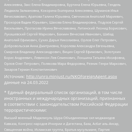
Алексеевна, Закс Елена Владимировна, Буртина Елена Юрьевна, Гендель
Людмила Залмановна, Кокорина Екатерина Алексеевна, Шуманов Илья
Вячеславович, Арапова Галина Юрьевна, Свечников Анатолий Мариевич,
Прохоров Вадим Юрьевич, Шахова Елена Владимировна, Подузов Сергей
Васильевич, Протасова Ирина Вячеславовна, Литинский Леонид Борисович,
Лукашевский Сергей Маркович, Бахмин Вячеслав Иванович, Шабад
Анатолий Ефимович, Сухих Дарья Николаевна, Орлов Олег Петрович,
Добровольская Анна Дмитриевна, Королева Александра Евгеньевна,
Смирнов Владимир Александрович, Вицин Сергей Ефимович, Золотухин
Борис Андреевич, Левинсон Лев Семенович, Локшина Татьяна Иосифовна,
Орлов Олег Петрович, Полякова Мара Федоровна, Резник Генри Маркович,
Захаров Герман Константинович
Источник:
http://unro.minjust.ru/NKOForeignAgent.aspx
данные на
24.03.2022
* Единый федеральный список организаций, в том числе
иностранных и международных организаций, признанных
в соответствии с законодательством Российской Федерации
террористическими:
Высший военный Маджлисуль Шура Объединенных сил моджахедов
Кавказа, Конгресс народов Ичкерии и Дагестана, База, Асбат аль-Ансар,
Священная война, Исламская группа, Братья-мусульмане, Партия