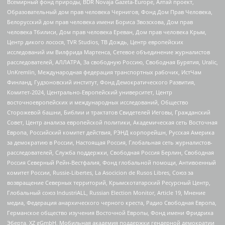
Всемирный фонд природы, BDR Novaja Gazeta-Europe, Алтай проект,
Образовательный дом прав человека Чернигов, Фонд Дом Прав Человека,
Белорусский дом прав человека имени Бориса Звозскова, Дом прав
человека Тбилиси, Дом прав человека Ереван, Дом прав человека Крым,
Центр дикого лосося, TVR Studios, ТВ Дождь, Центр европейских
исследований им Вилфрида Мартенса, Сетевое объединение журналистов
расследователей, АЛЛАТРА, За свободную Россию, Свободная Бурятия, Uralic,
UnKremlin, Международная федерация транспортных рабочих, ИстЧам
Финланд, Гудзоновский институт, Фонд Демократического Развития,
Комитет-2024, Центрально-Европейский университет, Центр
восточноевропейских и международных исследований, Общество
Сторожевой башни, Библии и трактатов Свидетелей Иеговы, Гражданский
Совет, Центр анализа европейской политики, Академическая сеть Восточная
Европа, Российский комитет действия, РЭНД корпорейшн, Русская Америка
за демократию в России, Настоящая Россия, Глобальная сеть журналистов-
расследователей, Служба поддержки, Свободная Россия Берлин, Свободная
Россия Северный Рейн-Вестфалия, Фонд глобальной помощи, Антивоенный
комитет России, Russie-Libertes, La Asocicion de Rusos Libres, Союз за
возвращение Северных территорий, Крымскотатарский Ресурсный Центр,
Глобальный союз IndustriALL, Russian Election Monitor, Article 19, Мнение
медиа, Федерация анархического черного креста, Радио Свободная Европа,
Германское общество изучения Восточной Европы, Фонд имени Фридриха
Эберта, XZ gGmbH, Мобильная академия поддержки гендерной демократии