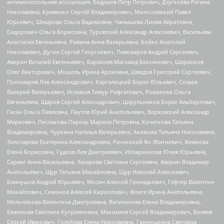
антимонопольная ассоциация, Бедушев Петр Петрович, Дзугкоева Регина
Николаевна, Кривенко Сергей Владимирович, Милославский Павел
Юрьевич, Шнырова Ольга Вадимовна, Чанышева Лилия Айратовна,
Сидорович Ольга Борисовна, Туровский Александр Алексеевич, Васильева
Анастасия Евгеньевна, Ривина Анна Валерьевна, Бойко Анатолий
Николаевич, Дугин Сергей Георгиевич, Пивоваров Андрей Сергеевич,
Аверин Виталий Евгеньевич, Барахоев Магомед Бекханович, Шарипков
Олег Викторович, Мошель Ирина Ароновна, Шведов Григорий Сергеевич,
Пономарев Лев Александрович, Каргалицкий Борис Юльевич, Созаев
Валерий Валерьевич, Исламов Тимур Рифгатович, Романова Ольга
Евгеньевна, Щаров Сергей Алексадрович, Цирульников Борис Альбертович,
Гасан Ольга Павловна, Паутов Юрий Анатольевич, Верховский Александр
Маркович, Пислакова-Паркер Марина Петровна, Кочеткова Татьяна
Владимировна, Чуркина Наталья Валерьевна, Акимова Татьяна Николаевна,
Золотарева Екатерина Александровна, Рачинский Ян Збигневич, Жемкова
Елена Борисовна, Гудков Лев Дмитриевич, Илларионова Юлия Юрьевна,
Саранг Анна Васильевна, Захарова Светлана Сергеевна, Аверин Владимир
Анатольевич, Щур Татьяна Михайловна, Щур Николай Алексеевич,
Блинушов Андрей Юрьевич, Мосин Алексей Геннадьевич, Гефтер Валентин
Михайлович, Симонов Алексей Кириллович, Флиге Ирина Анатольевна,
Мельникова Валентина Дмитриевна, Вититинова Елена Владимировна,
Баженова Светлана Куприяновна, Максимов Сергей Владимирович, Беляев
Сергей Иванович, Голубева Елена Николаевна, Ганнушкина Светлана