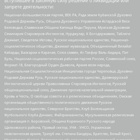
вступившее в законную силу решение о ликвидации или
запрете деятельности:
Национал-большевистская партия, ВЕК РА, Рада земли Кубанской Духовно
Родовой Державы Русь, Община Духовного Управления Асгардской Веси
Беловодья, Славянская Община Капища Веды Перуна, Мужская Духовная
Семинария Староверов-Инглингов, Нурджулар, К Богодержавию, Таблиги
Джамаат, Свидетели Иеговы, Русское национальное единство, Национал-
социалистическое общество, Джамаат мувахидов, Объединенный Вилайат
Кабарды, Балкарии и Карачая, Союз славян, Ат-Такфир Валь-Хиджра, Пит
Буль, Национал-социалистическая рабочая партия России, Славянский союз,
Формат-18, Благородный Орден Дьявола, Армия воли народа,
Национальная Социалистическая Инициатива города Череповца, Духовно-
Родовая Держава Русь, Русское национальное единство, Древнерусской
Инглистической церкви Православных Староверов-Инглингов, Русский
общенациональный союз, Движение против нелегальной иммиграции,
Кровь и Честь, О свободе совести и о религиозных объединениях, Омская
организация общественного политического движения Русское
национальное единство, Северное Братство, Клуб Болельщиков
Футбольного Клуба Динамо, Файзрахманисты, Мусульманская религиозная
организация п. Боровский, Община Коренного Русского народа
Щелковского района, Правый сектор, УНА - УНСО, Украинская
повстанческая армия, Тризуб им. Степана Бандеры, Братство, Белый Крест,
Misanthropic division, Религиозное объединение последователей инглиизма,