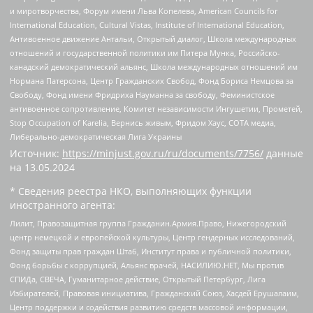
и миротворчества, Форум имени Льва Копелева, American Councils for
International Education, Cultural Vistas, Institute of International Education,
Антивоенное движение Антальи, Открытый диалог, Школа международных
отношений и государственной политики им Питера Мунка, Российско-
канадский демократический альянс, Школа международных отношений им
Нормана Патерсона, Центр Гражданских Свобод, Фонд Бориса Немцова за
Свободу, Фонд имени Фридриха Науманна за свободу, Феминистское
антивоенное сопротивление, Комитет независимости Ингушетии, Прометей,
Stop Occupation of Karelia, Вернись живым, Фридом Хаус, СОТА медиа,
Либерально-демократическая Лига Украины
Источник:
https://minjust.gov.ru/ru/documents/7756/
данные
на
13.05.2024
* Сведения реестра НКО, выполняющих функции
иностранного агента:
Лилит, Правозащитная группа Гражданин.Армия.Право, Нижегородский
центр немецкой и европейской культуры, Центр гендерных исследований,
Фонд защиты прав граждан Штаб, Институт права и публичной политики,
Фонд борьбы с коррупцией, Альянс врачей, НАСИЛИЮ.НЕТ, Мы против
СПИДа, СВЕЧА, Гуманитарное действие, Открытый Петербург, Лига
Избирателей, Правовая инициатива, Гражданский Союз, Хасдей Ерушалаим,
Центр поддержки и содействия развитию средств массовой информации,