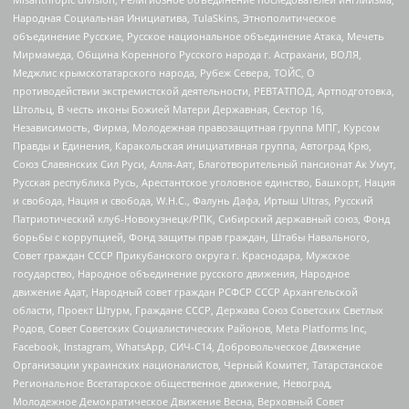
Народная Социальная Инициатива, TulaSkins, Этнополитическое
объединение Русские, Русское национальное объединение Атака, Мечеть
Мирмамеда, Община Коренного Русского народа г. Астрахани, ВОЛЯ,
Меджлис крымскотатарского народа, Рубеж Севера, ТОЙС, О
противодействии экстремистской деятельности, РЕВТАТПОД, Артподготовка,
Штольц, В честь иконы Божией Матери Державная, Сектор 16,
Независимость, Фирма, Молодежная правозащитная группа МПГ, Курсом
Правды и Единения, Каракольская инициативная группа, Автоград Крю,
Союз Славянских Сил Руси, Алля-Аят, Благотворительный пансионат Ак Умут,
Русская республика Русь, Арестантское уголовное единство, Башкорт, Нация
и свобода, Нация и свобода, W.H.С., Фалунь Дафа, Иртыш Ultras, Русский
Патриотический клуб-Новокузнецк/РПК, Сибирский державный союз, Фонд
борьбы с коррупцией, Фонд защиты прав граждан, Штабы Навального,
Совет граждан СССР Прикубанского округа г. Краснодара, Мужское
государство, Народное объединение русского движения, Народное
движение Адат, Народный совет граждан РСФСР СССР Архангельской
области, Проект Штурм, Граждане СССР, Держава Союз Советских Светлых
Родов, Совет Советских Социалистических Районов, Meta Platforms Inc,
Facebook, Instagram, WhatsApp, СИЧ-С14, Добровольческое Движение
Организации украинских националистов, Черный Комитет, Татарстанское
Региональное Всетатарское общественное движение, Невоград,
Молодежное Демократическое Движение Весна, Верховный Совет