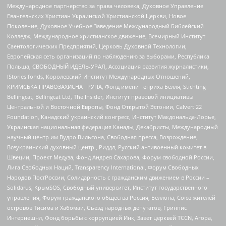
Международное партнерство за права человека, Духовное Управление
Евангельских Христиан Украинской Христианской Церкви, Новое
Поколение, Духовное Учебное Заведение Международный Библейский
Колледж, Международное христианское движение, Всемирный Институт
Саентологических Предприятий, Церковь Духовной Технологии,
Европейская сеть организаций по наблюдению за выборами, Республика
Польша, СВОБОДНЫЙ ИДЕЛЬ-УРАЛ, Ассоциация развития журналистики,
IStories fonds, Королевский Институт Международных Отношений,
КРИМСЬКА ПРАВОЗАХИСНА ГРУПА, Фонд имени Генриха Бёлля, Stichting
Bellingcat, Bellingcat Ltd, The Insider, Институт правовой инициативы
Центральной и Восточной Европы, Фонд Открытой Эстонии, Calvert 22
Foundation, Канадский украинский конгресс, Институт Макдональда-Лорье,
Украинская национальная федерация Канады, Декабристы, Международный
научный центр им Вудро Вильсона, Свободная пресса, Возрождение,
Всеукраинский духовный центр , Риддл, Русский антивоенный комитет в
Швеции, Проект Медуза, Фонд Андрея Сахарова, Форум свободной России,
Лига Свободных Наций, Transparеncy International, Форум Свободных
Народов ПостРоссии, Солидарность с гражданским движением в России –
Solidarus, КрымSOS, Свободный университет, Институт государственного
управления, Форум гражданского общества Россия, Беллона, Союз жителей
островов Тисима и Хабомаи, Съезд народных депутатов, Гринпис
Интернешнл, Фонд борьбы с коррупцией Инк, Завет церквей TCCN, Агора,