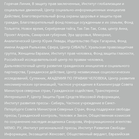
Горячая Линия, В защиту прав заключенных, Институт глобализации и
социальных движений, Центр социально-информационных инициатив
Действие, Благотворительный фонд охраны здоровья и защиты прав
граждан, Благотворительный фонд помощи осужденным и их семьям, Фонд
Тольятти, Новое время, Серебряная тайга, Так-Так-Так, Сова, центр Анна,
Проект Апрель, Самарская губерния, Эра здоровья, Мемориал,
Аналитический Центр Юрия Левады, Издательство Парк Гагарина, Фонд
имени Андрея Рылькова, Сфера, Центр СИБАЛЬТ, Уральская правозащитная
группа, Женщины Евразии, Институт прав человека, Фонд защиты гласности,
Российский исследовательский центр по правам человека,
Дальневосточный центр развития гражданских инициатив и социального
партнерства, Гражданское действие, Центр независимых социологических
исследований, Сутяжник, АКАДЕМИЯ ПО ПРАВАМ ЧЕЛОВЕКА, Центр развития
некоммерческих организаций, Частное учреждение в Калининграде Совета
Министров северных стран, Гражданское содействие, Трансперенси
Интернешнл-Р, Центр Защиты Прав Средств Массовой Информации,
Институт развития прессы - Сибирь, Частное учреждение в Санкт-
Петербурге Совета Министров Северных Стран, Фонд поддержки свободы
прессы, Гражданский контроль, Человек и Закон, Общественная комиссия
по сохранению наследия академика Сахарова, Информационное агентство
МЕМО. РУ, Институт региональной прессы, Институт Развития Свободы
Информации, Экозащита!-Женсовет, Общественный вердикт, Евразийская