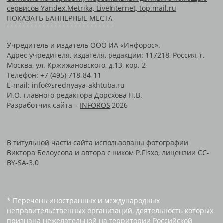
сервисов Yandex.Metrika, LiveInternet, top.mail.ru
ПОКАЗАТЬ БАННЕРНЫЕ МЕСТА
Учредитель и издатель ООО ИА «Инфорос».
Адрес учредителя, издателя, редакции: 117218, Россия, г.
Москва, ул. Кржижановского, д.13, кор. 2
Телефон: +7 (495) 718-84-11
E-mail: info@srednyaya-akhtuba.ru
И.О. главного редактора Дорохова Н.В.
Разработчик сайта –
INFOROS
2026
В титульной части сайта использованы фотографии
Виктора Белоусова и автора с ником P.Fisxo, лицензии CC-
BY-SA-3.0
* Перечень иностранных и международных
неправительственных организаций, деятельность которых
признана нежелательной на территории Российской