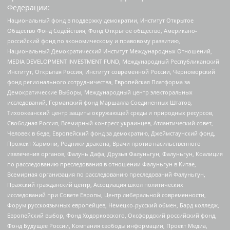
Федерации:
Национальный фонд в поддержку демократии, Институт Открытое
Общество Фонд Содействия, Фонд Открытое общество, Американо-
российский фонд по экономическому и правовому развитию,
Национальный Демократический Институт Международных Отношений,
MEDIA DEVELOPMENT INVESTMENT FUND, Международный Республиканский
Институт, Открытая Россия, Институт современной России, Черноморский
фонд регионального сотрудничества, Европейская Платформа за
Демократические Выборы, Международный центр электоральных
исследований, Германский фонд Маршалла Соединенных Штатов,
Тихоокеанский центр защиты окружающей среды и природных ресурсов,
Свободная Россия, Всемирный конгресс украинцев, Атлантический совет,
Человек в беде, Европейский фонд за демократию, Джеймстаунский фонд,
Прожект Хармони, Родники дракона, Врачи против насильственного
извлечения органов, Фалунь Дафа, Друзья Фалуньгун, Фалуньгун, Коалиция
по расследованию преследования в отношении Фалуньгун в Китае,
Всемирная организация по расследованию преследований Фалуньгун,
Пражский гражданский центр, Ассоциация школ политических
исследований при Совете Европы, Центр либеральной современности,
Форум русскоязычных европейцев, Немецко-русский обмен, Бард колледж,
Европейский выбор, Фонд Ходорковского, Оксфордский российский фонд,
Фонд Будущее России, Компания свободы информации, Проект Медиа,