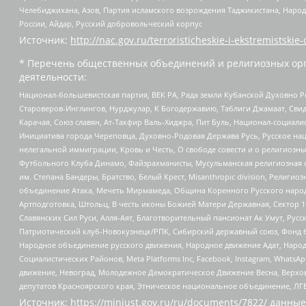
Челебиджихана, Азов, Партия исламского возрождения Таджикистана, Народ
России, Айдар, Русский добровольческий корпус
Источник:
http://nac.gov.ru/terroristicheskie-i-ekstremistskie-
* Перечень общественных объединений и религиозных орг
деятельности:
Национал-большевистская партия, ВЕК РА, Рада земли Кубанской Духовно
Староверов-Инглингов, Нурджулар, К Богодержавию, Таблиги Джамаат, Сви
Карачая, Союз славян, Ат-Такфир Валь-Хиджра, Пит Буль, Национал-социал
Инициатива города Череповца, Духовно-Родовая Держава Русь, Русское н
нелегальной иммиграции, Кровь и Честь, О свободе совести и о религиоз
Футбольного Клуба Динамо, Файзрахманисты, Мусульманская религиозная о
им. Степана Бандеры, Братство, Белый Крест, Misanthropic division, Рели
объединение Атака, Мечеть Мирмамеда, Община Коренного Русского народа
Артподготовка, Штольц, В честь иконы Божией Матери Державная, Сектор 1
Славянских Сил Руси, Алля-Аят, Благотворительный пансионат Ак Умут, Русск
Патриотический клуб-Новокузнецк/РПК, Сибирский державный союз, Фонд б
Народное объединение русского движения, Народное движение Адат, Народ
Социалистических Районов, Meta Platforms Inc, Facebook, Instagram, Wha
движение, Невоград, Молодежное Демократическое Движение Весна, Верхов
депутатов Красноярского края, Этническое национальное объединение, ЛГ
Источник:
https://minjust.gov.ru/ru/documents/7822/
данные