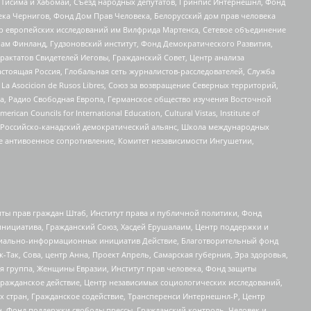
в Тисима и Хабомаи, Съезд народных депутатов, Гринпис Интернешнл, Фонд
ека Чернигов, Фонд Дом Прав Человека, Белорусский дом прав человека
нтр европейских исследований им Вилфрида Мартенса, Сетевое объединение
Чам Финланд, Гудзоновский институт, Фонд Демократического Развития,
актатов Свидетелей Иеговы, Гражданский Совет, Центр анализа
астоящая Россия, Глобальная сеть журналистов-расследователей, Служба
a Asocicion de Rusos Libres, Союз за возвращение Северных территорий,
еста, Радио Свободная Европа, Германское общество изучения Восточной
ouncils for International Education, Cultural Vistas, Institute of
, Российско-канадский демократический альянс, Школа международных
е антивоенное сопротивление, Комитет независимости Ингушетии,
ты прав граждан Штаб, Институт права и публичной политики, Фонд
инициатива, Гражданский Союз, Хасдей Ерушалаим, Центр поддержки и
социально-информационных инициатив Действие, Благотворительный фонд
Так, Сова, центр Анна, Проект Апрель, Самарская губерния, Эра здоровья,
я группа, Женщины Евразии, Институт прав человека, Фонд защиты
Гражданское действие, Центр независимых социологических исследований,
стран, Гражданское содействие, Трансперенси Интернешнл-Р, Центр
н, Фонд поддержки свободы прессы, Гражданский контроль, Человек и