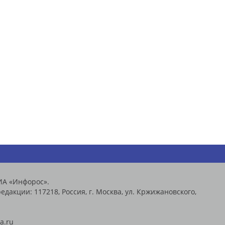
ИА «Инфорос».
едакции: 117218, Россия, г. Москва, ул. Кржижановского,
a.ru