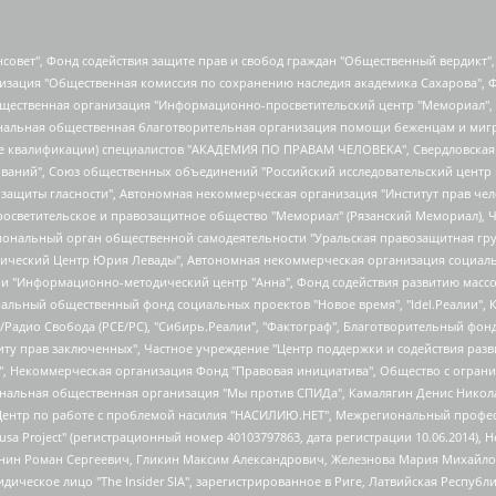
мная некоммерческая организация "Центр по работе с проблемой насилия "НАСИЛИЮ.НЕТ", Межрегиональный профессиональный союз работников здравоохранения "Альянс врачей", Юридическое лицо, зарегистрированное в Латвийской Республике, SIA "Medusa Project" (регистрационный номер 40103797863, дата регистрации 10.06.2014), Некоммерческая организация "Фонд по борьбе с коррупцией", Автономная некоммерческая организация "Институт права и публичной политики", Баданин Роман Сергеевич, Гликин Максим Александрович, Железнова Мария Михайловна, Лукьянова Юлия Сергеевна, Маетная Елизавета Витальевна, Маняхин Петр Борисович, Чуракова Ольга Владимировна, Ярош Юлия Петровна, Юридическое лицо "The Insider SIA", зарегистрированное в Риге, Латвийская Республика (дата регистрации 26.06.2015), являющееся администратором доменного имени интернет-издания "The Insider SIA", https://theins.ru, Постернак Алексей Евгеньевич, Рубин Михаил Аркадьевич, Анин Роман Александрович, Юридическое лицо Istories fonds, зарегистрированное в Латвийской Республике (регистрационный номер 50008295751, дата регистрации 24.02.2020), Великовский Дмитрий Александрович, Долинина Ирина Николаевна, Мароховская Алеся Алексеевна, Шлейнов Роман Юрьевич, Шмагун Олеся Валентиновна, Общество с ограниченной ответственностью "Альтаир 2021", Общество с ограниченной ответственностью "Вега 2021", Общество с ограниченной ответственностью "Главный редактор 2021", Общество с ограниченной ответственностью "Ромашки монолит", Важенков Артем Валерьевич, Ивановская областная общественная организация "Центр гендерных исследований", Гурман Юрий Альбертович, Медиапроект "ОВД-Инфо", Егоров Владимир Владимирович, Жилинский Владимир Александрович, Общество с ограниченной ответственностью "ЗП", Иванова София Юрьевна, Карезина Инна Павловна, Кильтау Екатерина Викторовна, Петров Алексей Викторович, Пискунов Сергей Евгеньевич, Смирнов Сергей Сергеевич, Тихонов Михаил Сергеевич, Общество с ограниченной ответственностью "ЖУРНАЛИСТ-ИНОСТРАННЫЙ АГЕНТ", Арапова Галина Юрьевна, Вольтская Татьяна Анатольевна, Американская компания "Mason G.E.S. Anonymous Foundation" (США), являющаяся владельцем интернет-издания https://mnews.world/, Компания "Stichting Bellingcat", зарегистрированная в Нидерландах (дата регистрации 11.07.2018), Захаров Андрей Вячеславович, Клепиковская Екатерина Дмитриевна, Общество с ограниченной ответственностью "МЕМО", Перл Роман Александрович, Симонов Евгений Алексеевич, Соловьева Елена Анатольевна, Сотников Даниил Владимирович, Сурначева Елизавета Дмитриевна, Автономная некоммерческая организация по защите прав человека и информированию населения "Якутия – Наше Мнение", Общество с ограниченной ответственностью "Москоу диджитал медиа", с 26.01.2023 Общество с ограниченной ответственностью "Чайка Белые сады", Ветошкина Валерия Валерьевна, Заговора Максим Александрович, Межрегиональное общественное движение "Российская ЛГБТ - сеть", Оленичев Максим Владимирович, Павлов Иван Юрьевич, Скворцова Елена Сергеевна, Общество с ограниченной ответственностью "Как бы инагент", Кочетков Игорь Викторович, Общество с ограниченной ответственностью "Честные выборы", Еланчик Олег Александрович, Общество с ограниченной ответственностью "Нобелевский призыв", Гималова Регина Эмилевна, Григорьев Андрей Валерьевич, Григорьева Алина Александровна, Ассоциация по содействию защите прав призывников, альтернативнослужащих и военнослужащих "Правозащитная группа "Гражданин.Армия.Право", Хисамова Регина Фаритовна, Автономная некоммерческая организация по реализации социально-правовых программ "Лилит", Дальн