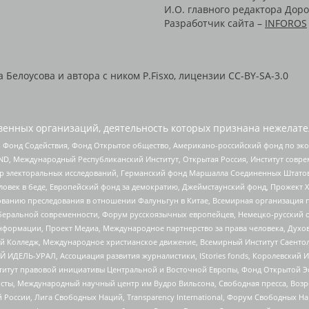
И.О. главного редактора Доро
Разработчик сайта –
INFOROS
Белоусова и автора с ником P.Fisxo, лицензии CC-BY-SA-3.0
енных организаций, деятельность которых признана нежелате
 Фонд Содействия, Фонд Открытое общество, Американо-российский фонд по э
 Международный Республиканский Институт, Открытая Россия, Институт совре
р электоральных исследований, Германский фонд Маршалла Соединенных Штатов
еловек в беде, Европейский фонд за демократию, Джеймстаунский фонд, Прожект
дованию преследования в отношении Фалуньгун в Китае, Всемирная организация 
беральной современности, Форум русскоязычных европейцев, Немецко-русский о
формации, Проект Медиа, Международное партнерство за права человека, Духов
 Колледж, Международное христианское движение, Всемирный Институт Саентол
 ИДЕЛЬ-УРАЛ, Ассоциация развития журналистики, IStories fonds, Королевск
r, Институт правовой инициативы Центральной и Восточной Европы, Фонд Открытой Э
ты, Международный научный центр им Вудро Вильсона, Свободная пресса, Возро
России, Лига Свободных Наций, Transparеncy International, Форум Свободных Н