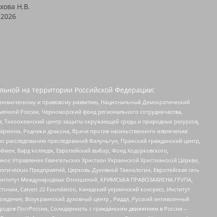
хова Н.В.
2026
льной на территории Российской Федерации:
кономическому и правовому развитию, Национальный Демократический
менной России, Черноморский фонд регионального сотрудничества,
, Тихоокеанский центр защиты окружающей среды и природных ресурсов,
 Хармони, Родники дракона, Врачи против насильственного извлечения
по расследованию преследований Фалуньгун, Пражский гражданский центр,
бмен, Бард колледж, Европейский выбор, Фонд Ходорковского,
ное Управление Евангельских Христиан Украинской Христианской Церкви,
огических Предприятий, Церковь Духовной Технологии, Европейская сеть
ий Институт Международных Отношений, КРИМСЬКА ПРАВОЗАХИСНА ГРУПА,
стонии, Calvert 22 Foundation, Канадский украинский конгресс, Институт
ждение, Всеукраинский духовный центр , Риддл, Русский антивоенный
ародов ПостРоссии, Солидарность с гражданским движением в России –