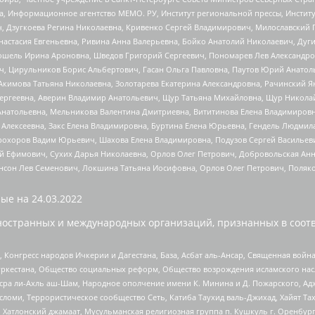
а, Информационное агентство МЕМО. РУ, Институт региональной прессы, Инсти
ч, Дзугкоева Регина Николаевна, Кривенко Сергей Владимирович, Милославски
настасия Евгеньевна, Ривина Анна Валерьевна, Бойко Анатолий Николаевич, Дуг
ошель Ирина Ароновна, Шведов Григорий Сергеевич, Пономарев Лев Александро
ч, Цирульников Борис Альбертович, Гасан Ольга Павловна, Паутов Юрий Анато
Акимова Татьяна Николаевна, Золотарева Екатерина Александровна, Рачинский Я
Сергеевна, Аверин Владимир Анатольевич, Щур Татьяна Михайловна, Щур Никола
Анатольевна, Мельникова Валентина Дмитриевна, Вититинова Елена Владимировн
 Алексеевна, Закс Елена Владимировна, Буртина Елена Юрьевна, Гендель Людмил
рохоров Вадим Юрьевич, Шахова Елена Владимировна, Подузов Сергей Васильеви
й Ефимович, Сухих Дарья Николаевна, Орлов Олег Петрович, Добровольская Анн
нсон Лев Семенович, Локшина Татьяна Иосифовна, Орлов Олег Петрович, Поляк
ые на
24.03.2022
ностранных и международных организаций, признанных в соотв
нгресс народов Ичкерии и Дагестана, База, Асбат аль-Ансар, Священная война,
уркестана, Общество социальных реформ, Общество возрождения исламского насл
Нусра ли-Ахль аш-Шам, Народное ополчение имени К. Минина и Д. Пожарского, Ад
сломи, Террористическое сообщество Сеть, Катиба Таухид валь-Джихад, Хайят Тах
, Хатлонский джамаат, Мусульманская религиозная группа п. Кушкуль г. Оренбу