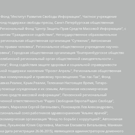
евосточное общественное движение "Маяк", Санкт-Петербургская ЛГБТ-инициативная группа "Выход", Инициативная группа ЛГБТ+ "Реверс", Алексеев Андрей Викторович, Бекбулатова Таисия Львовна, Беляев Иван Михайлович, Владыкина Елена Сергеевна, Гельман Марат Александрович, Никульшина Вероника Юрьевна, Толоконникова Надежда Андреевна, Шендерович Виктор Анатольевич, Общество с ограниченной ответственностью "Данное сообщение", Общество с ограниченной ответственностью Издательский дом "Новая глава", Айнбиндер Александра Александровна, Московский комьюнити-центр для ЛГБТ+инициатив, Благотворительный фонд развития филантропии, Deutsche Welle (Германия, Kurt-Schumacher-Strasse 3, 53113 Bonn), Борзунова Мария Михайловна, Воробьев Виктор Викторович, Голубева Анна Львовна, Константинова Алла Михайловна, Малкова Ирина Владимировна, Мурадов Мурад Абдулгалимович, Осетинская Елизавета Николаевна, Понасенков Евгений Николаевич, Ганапольский Матвей Юрьевич, Киселев Евгений Алексеевич, Борухович Ирина Григорьевна, Дремин Иван Тимофеевич, Дубровский Дмитрий Викторович, Красноярская региональная общественная организация поддержки и развития альтернативных образовательных технологий и межкультурных коммуникаций "ИНТЕРРА", Маяковская Екатерина Алексеевна, Фейгин Марк Захарович, Филимонов Андрей Викторович, Дзугкоева Регина Николаевна, Доброхотов Роман Александрович, Дудь Юрий Александрович, Елкин Сергей Владимирович, Кругликов Кирилл Игоревич, Сабунаева Мария Леонидовна, Семенов Алексей Владимирович, Шаинян Карен Багратович, Шульман Екатерина Михайловна, Асафьев Артур Валерьевич, Вахштайн Виктор Семенович, Венедиктов Алексей Алексеевич, Лушникова Екатерина Евгеньевна, Волков Леонид Михайлович, Невзоров Александр Глебович, Пархоменко Сергей Борисович, Сироткин Ярослав Николаевич, Кара-Мурза Владимир Владимирович, Баранова Наталья Владимировна, Гозман Леонид Яковлевич, Кагарлицкий Борис Юльевич, Климарев Михаил Валерьевич, Милов Владимир Станиславович, Автономная некоммерческая организация Краснодарский центр современного искусства "Типография", Моргенштерн Алишер Тагирович, Соболь Любовь Эдуардовна, Общество с ограниченной ответственностью "ЛИЗА НОРМ", Каспаров Гарри Кимович, Ходорковский Михаил Борисович, Общество с ограниченной ответственностью "Апрельские тезисы", Данилович Ирина Брониславовна, Кашин Олег Владимирович, Петров Николай Владимирович, Пивоваров Алексей Владимирович, Соколов Михаил Владимирович, Цветкова Юлия Владимировна, Чичваркин Евгений Александрович, Комитет против пыток/Команда против пыток, Общество с ограниченной ответственностью "Первый научный", Общество с ограниченной ответственностью "Вертолет и ко", Белоцерковская Вероника Борисовна, Кац Максим Евгеньевич, Лазарева Татьяна Юрьевна, Шаведдинов Руслан Табризович, Яшин Илья Валерьевич, Общество с ограниченной ответственностью "Иноагент ААВ", Алешковский Дмитрий Петрович, Альбац Евгения Марковна, Быков Дмитрий Львович, Галямина Юлия Евгеньевна, Лойко Сергей Леонидович, Мартынов Кирилл Константинович, Медведев Сергей Александрович, Крашенинников Федор Геннадиевич, Гордеева Катерина Вл