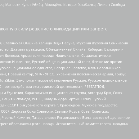
оев, Маньяки Культ Убийц, Молодёжь Которая Улыбается, Легион Свобода
аконную силу решение о ликвидации или запрете
ья, Славянская Община Капища Веды Перуна, Мужская Духовная Семинария
щество, Джамаат мувахидов, Объединенный Вилайат Кабарды, Балкарии и
ден Дьявола, Армия воли народа, Национальная Социалистическая
роверов-Инглингов, Русский общенациональный союз, Движение против
усское национальное единство, Северное Братство, Клуб Болельщиков
а, Правый сектор, УНА - УНСО, Украинская повстанческая армия, Тризуб
 TulaSkins, Этнополитическое объединение Русские, Русское национальное
О противодействии экстремистской деятельности, РЕВТАТПОД,
ы и Единения, Каракольская инициативная группа, Автоград Крю, Союз
 Нация и свобода, W.H.С., Фалунь Дафа, Иртыш Ultras, Русский
ан СССР Прикубанского округа г. Краснодара, Мужское государство,
СССР, Держава Союз Советских Светлых Родов, Совет Советских
в, Черный Комитет, Татарстанское Региональное Всетатарское общественное
гресс ойрат-калмыцкого народа, Исполнительный комитет совета народных