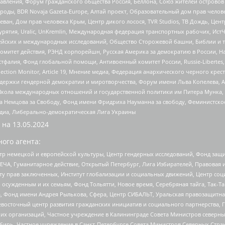
правления, Форум гражданского общества Россия, Беллона, Союз жителей острово
роды, BDR Novaja Gazeta-Europe, Алтай проект, Образовательный дом прав челов
еван, Дом прав человека Крым, Центр дикого лосося, TVR Studios, ТВ Дождь, Це
урятия, Uralic, UnKremlin, Международная федерация транспортных рабочих, Ист
ейских и международных исследований, Общество Сторожевой башни, Библии и тр
омитет действия, РЭНД корпорейшн, Русская Америка за демократию в России, Н
фалия, Фонд глобальной помощи, Антивоенный комитет России, Russie-Libertes, L
lection Monitor, Article 19, Мнение медиа, Федерация анархического черного кр
и гендерной демократии и миротворчества, Форум имени Льва Копелева, American C
г, Школа международных отношений и государственной политики им Питера Мунка
 Немцова за Свободу, Фонд имени Фридриха Науманна за свободу, Феминистско
медиа, Либерально-демократическая Лига Украины
 на
13.05.2024
ого агента:
р немецкой и европейской культуры, Центр гендерных исследований, Фонд защи
ЧА, Гуманитарное действие, Открытый Петербург, Лига Избирателей, Правовая 
иту прав заключенных, Институт глобализации и социальных движений, Центр 
ужденным и их семьям, Фонд Тольятти, Новое время, Серебряная тайга, Так-Так-
, Фонд имени Андрея Рылькова, Сфера, Центр СИБАЛЬТ, Уральская правозащитна
невосточный центр развития гражданских инициатив и социального партнерства, 
 организаций, Частное учреждение в Калининграде Совета Министров северных 
бирь, Частное учреждение в Санкт-Петербурге Совета Министров Северных Стра