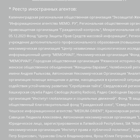
* Реестр иностранных агентов:
Калининградская региональная общественная организация "Экозащита!-Женсовет", Фонд содействия защите прав и свобод граждан "Общественный вердикт", Фонд "Институт Развития Свободы Информации", Частное учреждение "Информационное агентство МЕМО. РУ", Региональная общественная организация "Общественная комиссия по сохранению наследия академика Сахарова", Фонд поддержки свободы прессы, Санкт-Петербургская общественная правозащитная организация "Гражданский контроль", Межрегиональная общественная организация "Информационно-просветительский центр "Мемориал", Региональный Фонд "Центр Защиты Прав Средств Массовой Информации", с 05.12.2023 Фонд "Центр Защиты Прав Средств массовой информации", Региональная общественная благотворительная организация помощи беженцам и мигрантам "Гражданское содействие", Негосударственное образовательное учреждение дополнительного профессионального образования (повышение квалификации) специалистов "АКАДЕМИЯ ПО ПРАВАМ ЧЕЛОВЕКА", Свердловская региональная общественная организация "Сутяжник", Автономная некоммерческая организация "Центр независимых социологических исследований", Союз общественных объединений "Российский исследовательский центр по правам человека", Региональное общественное учреждение научно-информационный центр "МЕМОРИАЛ", Некоммерческая организация "Фонд защиты гласности", Автономная некоммерческая организация "Институт прав человека", Городская общественная организация "Екатеринбургское общество "МЕМОРИАЛ", Городская общественная организация "Рязанское историко-просветительское и правозащитное общество "Мемориал" (Рязанский Мемориал), Челябинский региональный орган общественной самодеятельности – женское общественное объединение "Женщины Евразии", Челябинский региональный орган общественной самодеятельности "Уральская правозащитная группа", Фонд содействия защите здоровья и социальной справедливости имени Андрея Рылькова, Автономная Некоммерческая Организация "Аналитический Центр Юрия Левады", Автономная некоммерческая организация социальной поддержки населения "Проект Апрель", Региональная общественная организация помощи женщинам и детям, находящимся в кризисной ситуации "Информационно-методический центр "Анна", Фонд содействия развитию массовых коммуникаций и правовому просвещению "Так-так-Так", Фонд содействия устойчивому развитию "Серебряная тайга", Свердловский региональный общественный фонд социальных проектов "Новое время", "Idel.Реалии", Кавказ.Реалии, Крым.Реалии, Телеканал Настоящее Время, Татаро-башкирская служба Радио Свобода (Azatliq Radiosi), Радио Свободная Европа/Радио Свобода (PCE/PC), "Сибирь.Реалии", "Фактограф", Благотворительный фонд помощи осужденным и их семьям, Автономная некоммерческая организация "Институт глобализации и социальных движений", Фонд "В защиту прав заключенных", Частное учреждение "Центр поддержки и содействия развитию средств массовой информации", Пензенский региональный общественный благотворительный фонд "Гражданский союз", "Север.Реалии", Некоммерческая организация Фонд "Правовая инициатива", Общество с ограниченной ответственностью "Радио Свободная Европа/Радио Свобода", Чешское информационное агентство "MEDIUM-ORIENT", Красноярская региональная общественная организация "Мы против СПИДа", Камалягин Денис Николаевич, Маркелов Сергей Евгеньевич, Пономарев Лев Александрович, Савицкая Людмила Алексеевна, Автоно