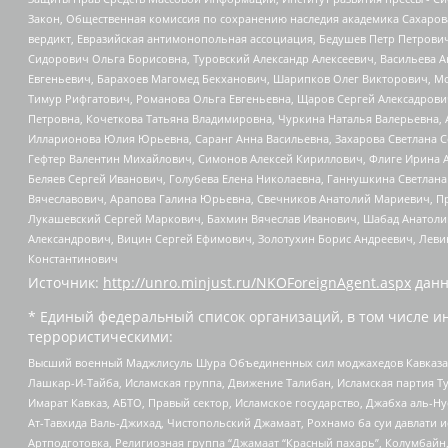
Закон, Общественная комиссия по сохранению наследия академика Сахаров
вердикт, Евразийская антимонопольная ассоциация, Бедушев Петр Петрови
Сидорович Ольга Борисовна, Туровский Александр Алексеевич, Васильева А
Евгеньевич, Барахоев Магомед Бекханович, Шарипков Олег Викторович, М
Тимур Рифгатович, Романова Ольга Евгеньевна, Щаров Сергей Алексадрови
Петровна, Кочеткова Татьяна Владимировна, Чуркина Наталья Валерьевна, 
Илларионова Юлия Юрьевна, Саранг Анна Васильевна, Захарова Светлана 
Гефтер Валентин Михайлович, Симонов Алексей Кириллович, Флиге Ирина 
Беляев Сергей Иванович, Голубева Елена Николаевна, Ганнушкина Светлана
Вячеславович, Арапова Галина Юрьевна, Свечников Анатолий Мариевич, П
Лукашевский Сергей Маркович, Бахмин Вячеслав Иванович, Шабад Анатоли
Александрович, Вицин Сергей Ефимович, Золотухин Борис Андреевич, Леви
Константинович
Источник:
http://unro.minjust.ru/NKOForeignAgent.aspx
данн
* Единый федеральный список организаций, в том числе и
террористическими:
Высший военный Маджлисуль Шура Объединенных сил моджахедов Кавказа, Ко
Лашкар-И-Тайба, Исламская группа, Движение Талибан, Исламская партия Т
Имарат Кавказ, АБТО, Правый сектор, Исламское государство, Джабха аль-
Ат-Тавхида Валь-Джихад, Чистопольский Джамаат, Рохнамо ба суи давлати и
Артподготовка, Религиозная группа “Джамаат “Красный пахарь”, Колумбайн