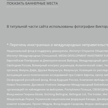
ПОКАЗАТЬ БАННЕРНЫЕ МЕСТА
В титульной части сайта использованы фотографии Виктора 
* Перечень иностранных и международных неправительств
Национальный фонд в поддержку демократии, Институт Открытое Общество
Институт Международных Отношений, MEDIA DEVELOPMENT INVESTMENT FUND,
Европейская Платформа за Демократические Выборы, Международный цент
Свободная Россия, Всемирный конгресс украинцев, Атлантический совет, Ч
органов, Фалунь Дафа, Друзья Фалуньгун, Фалуньгун, Коалиция по рассле
Ассоциация школ политических исследований при Совете Европы, Центр ли
Оксфордский российский фонд, Фонд Будущее России, Компания свободы ин
Новое Поколение, Духовное Учебное Заведение Международный Библейский
организаций по наблюдению за выборами, Республика Польша, СВОБОДНЫЙ
Фонд имени Генриха Бёлля, Stichting Bellingcat, Bellingcat Ltd, The Inside
Макдональда-Лорье, Украинская национальная федерация Канады, Декабрис
комитет в Швеции, Проект Медуза, Фонд Андрея Сахарова, Форум свободной 