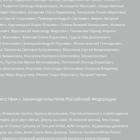
тут Развития Свободы Информации, Экозащита!-Женсовет, Общественный
й Павел Юрьевич, Шнырова Ольга Вадимовна, Чанышева Лилия Айратовна,
ин Сергей Георгиевич, Пивоваров Андрей Сергеевич, Аверин Виталий
вич, Каргалицкий Борис Юльевич, Созаев Валерий Валерьевич, Исламов
льевич, Верховский Александр Маркович, Пислакова-Паркер Марина
н Збигневич, Жемкова Елена Борисовна, Гудков Лев Дмитриевич,
й Алексеевич, Блинушов Андрей Юрьевич, Мосин Алексей Геннадьевич,
а, Баженова Светлана Куприяновна, Максимов Сергей Владимирович,
а Залмановна, Кокорина Екатерина Алексеевна, Шуманов Илья
ч, Протасова Ирина Вячеславовна, Литинский Леонид Борисович,
а Дмитриевна, Королева Александра Евгеньевна, Смирнов Владимир
ова Мара Федоровна, Резник Генри Маркович, Захаров Герман
етствии с законодательством Российской Федерации
 Исламская группа, Братья-мусульмане, Партия исламского освобождения,
едия, Дом двух святых, Джунд аш-Шам, Исламский джихад, Аль-Каида,
жр от Аллаха Субхану уа Тагьаля SHAM, АУМ Синрике, Муджахеды джамаата
рир аш-Шам, Ахлю Сунна Валь Джамаа, National Socialism/White Power,
рг, Крымско-татарский добровольческий батальон имени Номана