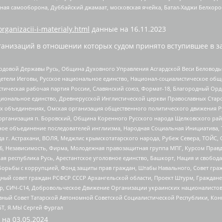
ная самооборона, Дуббайский джамаат, московская ячейка, Батал-Хаджи Белхор
organizacii-i-materialy.html
данные на
16.11.2023
анизаций в отношении которых судом принято вступившее в з
 Родовой Державы Русь, Община Духовного Управления Асгардской Веси Беловод
детели Иеговы, Русское национальное единство, Национал-социалистическое об
истическая рабочая партия России, Славянский союз, Формат-18, Благородный Ор
ациональное единство, Древнерусской Инглистической церкви Православных Ста
ных объединениях, Омская организация общественного политического движения Р
рганизация п. Боровский, Община Коренного Русского народа Щелковского район
гиозное объединение последователей инглиизма, Народная Социальная Инициатива,
 г. Астрахани, ВОЛЯ, Меджлис крымскотатарского народа, Рубеж Севера, ТОЙС, 
6, Независимость, Фирма, Молодежная правозащитная группа МПГ, Курсом Правд
ая республика Русь, Арестантское уголовное единство, Башкорт, Нация и свобода,
орьбы с коррупцией, Фонд защиты прав граждан, Штабы Навального, Совет гражд
ный совет граждан РСФСР СССР Архангельской области, Проект Штурм, Граждане 
tsApp, СИЧ-С14, Добровольческое Движение Организации украинских националисто
ный Совет Татарской Автономной Советской Социалистической Республики, Кон
БТ, Я.МЫ Сергей Фургал
 на
03.05.2024