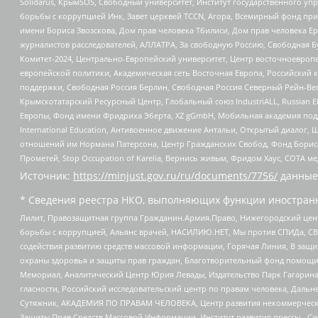
Solidarus, КрымSOS, Свободный университет, Институт государственного у
борьбы с коррупцией Инк, Завет церквей TCCN, Агора, Всемирный фонд при
имени Бориса Звозскова, Дом прав человека Тбилиси, Дом прав человека Ер
журналистов расследователей, АЛЛАТРА, За свободную Россию, Свободная Б
Комитет-2024, Центрально-Европейский университет, Центр восточноевроп
европейской политики, Академическая сеть Восточная Европа, Российский к
поддержки, Свободная Россия Берлин, Свободная Россия Северный Рейн-Вест
Крымскотатарский Ресурсный Центр, Глобальный союз IndustriALL, Russian E
Европы, Фонд имени Фридриха Эберта, XZ gGmbH, Мобильная академия поддержк
International Education, Антивоенное движение Антальи, Открытый диало
отношений им Нормана Патерсона, Центр Гражданских Свобод, Фонд Бориса
Прометей, Stop Occupation of Karelia, Вернись живым, Фридом Хаус, СОТА 
Источник:
https://minjust.gov.ru/ru/documents/7756/
данные
* Сведения реестра НКО, выполняющих функции иностранн
Лилит, Правозащитная группа Гражданин.Армия.Право, Нижегородский цент
борьбы с коррупцией, Альянс врачей, НАСИЛИЮ.НЕТ, Мы против СПИДа, СВЕ
содействия развитию средств массовой информации, Горячая Линия, В защ
охраны здоровья и защиты прав граждан, Благотворительный фонд помощи ос
Мемориал, Аналитический Центр Юрия Левады, Издательство Парк Гагарина
гласности, Российский исследовательский центр по правам человека, Даль
Сутяжник, АКАДЕМИЯ ПО ПРАВАМ ЧЕЛОВЕКА, Центр развития некоммерческих
Защиты Прав Средств Массовой Информации, Институт развития прессы - Си