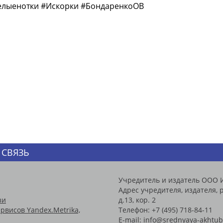
лыенотки #Искорки #БондаренкоОВ
 СВЯЗЬ
Учредитель и издатель ООО 
Адрес учредителя, издателя, р
зи
д.13, кор. 2
рвисов Yandex.Metrika,
Телефон: +7 (495) 718-84-11
E-mail: info@srednyaya-akhtub