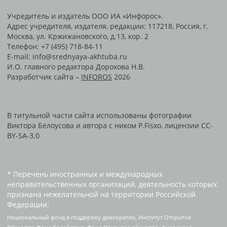
Учредитель и издатель ООО ИА «Инфорос».
Адрес учредителя, издателя, редакции: 117218, Россия, г.
Москва, ул. Кржижановского, д.13, кор. 2
Телефон: +7 (495) 718-84-11
E-mail: info@srednyaya-akhtuba.ru
И.О. главного редактора Дорохова Н.В.
Разработчик сайта –
INFOROS
2026
В титульной части сайта использованы фотографии
Виктора Белоусова и автора с ником P.Fisxo, лицензии CC-
BY-SA-3.0
* Перечень иностранных и международных
неправительственных организаций, деятельность которых
признана нежелательной на территории Российской
Федерации:
Национальный фонд в поддержку демократии, Институт Открытое