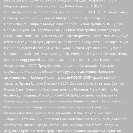
Мирмамеда, Община Коренного Русского народа г. Астрахани, ВОЛЯ,
Меджлис крымскотатарского народа, Рубеж Севера, ТОЙС, О
противодействии экстремистской деятельности, РЕВТАТПОД, Артподготовка,
Штольц, В честь иконы Божией Матери Державная, Сектор 16,
Независимость, Фирма, Молодежная правозащитная группа МПГ, Курсом
Правды и Единения, Каракольская инициативная группа, Автоград Крю,
Союз Славянских Сил Руси, Алля-Аят, Благотворительный пансионат Ак Умут,
Русская республика Русь, Арестантское уголовное единство, Башкорт, Нация
и свобода, Нация и свобода, W.H.С., Фалунь Дафа, Иртыш Ultras, Русский
Патриотический клуб-Новокузнецк/РПК, Сибирский державный союз, Фонд
борьбы с коррупцией, Фонд защиты прав граждан, Штабы Навального,
Совет граждан СССР Прикубанского округа г. Краснодара, Мужское
государство, Народное объединение русского движения, Народное
движение Адат, Народный совет граждан РСФСР СССР Архангельской
области, Проект Штурм, Граждане СССР, Держава Союз Советских Светлых
Родов, Совет Советских Социалистических Районов, Meta Platforms Inc,
Facebook, Instagram, WhatsApp, СИЧ-С14, Добровольческое Движение
Организации украинских националистов, Черный Комитет, Татарстанское
Региональное Всетатарское общественное движение, Невоград,
Молодежное Демократическое Движение Весна, Верховный Совет
Татарской Автономной Советской Социалистической Республики, Конгресс
ойрат-калмыцкого народа, Исполнительный комитет совета народных
депутатов Красноярского края, Этническое национальное объединение,