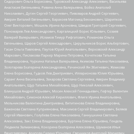
Сидорович Ольга Борисовна, Туровский Александр Алексеевич, Васильева
Анастасия Евгеньевна, Ривина Анна Валерьевна, Бойко Анатолий
Николаевич, Дугин Сергей Георгиевич, Пивоваров Андрей Сергеевич,
Аверин Виталий Евгеньевич, Барахоев Магомед Бекханович, Шарипков
Олег Викторович, Мошель Ирина Ароновна, Шведов Григорий Сергеевич,
Пономарев Лев Александрович, Каргалицкий Борис Юльевич, Созаев
Валерий Валерьевич, Исламов Тимур Рифгатович, Романова Ольга
Евгеньевна, Щаров Сергей Алексадрович, Цирульников Борис Альбертович,
Гасан Ольга Павловна, Паутов Юрий Анатольевич, Верховский Александр
Маркович, Пислакова-Паркер Марина Петровна, Кочеткова Татьяна
Владимировна, Чуркина Наталья Валерьевна, Акимова Татьяна Николаевна,
Золотарева Екатерина Александровна, Рачинский Ян Збигневич, Жемкова
Елена Борисовна, Гудков Лев Дмитриевич, Илларионова Юлия Юрьевна,
Саранг Анна Васильевна, Захарова Светлана Сергеевна, Аверин Владимир
Анатольевич, Щур Татьяна Михайловна, Щур Николай Алексеевич,
Блинушов Андрей Юрьевич, Мосин Алексей Геннадьевич, Гефтер Валентин
Михайлович, Симонов Алексей Кириллович, Флиге Ирина Анатольевна,
Мельникова Валентина Дмитриевна, Вититинова Елена Владимировна,
Баженова Светлана Куприяновна, Максимов Сергей Владимирович, Беляев
Сергей Иванович, Голубева Елена Николаевна, Ганнушкина Светлана
Алексеевна, Закс Елена Владимировна, Буртина Елена Юрьевна, Гендель
Людмила Залмановна, Кокорина Екатерина Алексеевна, Шуманов Илья
Вячеславович, Арапова Галина Юрьевна, Свечников Анатолий Мариевич,