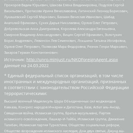
Прохоров Вадим Юрьевич, Шахова Елена Владимировна, Подузов Сергей
Васильевич, Протасова Ирина Вячеславовна, Литинский Леонид Борисович,
Лукашевский Сергей Маркович, Бахмин Вячеслав Иванович, Шабад
Анатолий Ефимович, Сухих Дарья Николаевна, Орлов Олег Петрович,
Добровольская Анна Дмитриевна, Королева Александра Евгеньевна,
Смирнов Владимир Александрович, Вицин Сергей Ефимович, Золотухин
Борис Андреевич, Левинсон Лев Семенович, Локшина Татьяна Иосифовна,
Орлов Олег Петрович, Полякова Мара Федоровна, Резник Генри Маркович,
Захаров Герман Константинович
Источник:
http://unro.minjust.ru/NKOForeignAgent.aspx
данные на
24.03.2022
* Единый федеральный список организаций, в том числе
иностранных и международных организаций, признанных
в соответствии с законодательством Российской Федерации
террористическими:
Высший военный Маджлисуль Шура Объединенных сил моджахедов
Кавказа, Конгресс народов Ичкерии и Дагестана, База, Асбат аль-Ансар,
Священная война, Исламская группа, Братья-мусульмане, Партия
исламского освобождения, Лашкар-И-Тайба, Исламская группа, Движение
Талибан, Исламская партия Туркестана, Общество социальных реформ,
Общество возрождения исламского наследия, Дом двух святых, Джунд аш-