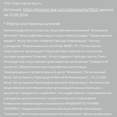
ЛГБТ, Я.МЫ Сергей Фургал
Источник:
https://minjust.gov.ru/ru/documents/7822/
данные
на
03.05.2024
* Реестр иностранных агентов:
Калининградская региональная общественная организация "Экозащита!-Женсовет", Фонд содействия защите прав и свобод граждан "Общественный вердикт", Фонд "Институт Развития Свободы Информации", Частное учреждение "Информационное агентство МЕМО. РУ", Региональная общественная организация "Общественная комиссия по сохранению наследия академика Сахарова", Фонд поддержки свободы прессы, Санкт-Петербургская общественная правозащитная организация "Гражданский контроль", Межрегиональная общественная организация "Информационно-просветительский центр "Мемориал", Региональный Фонд "Центр Защиты Прав Средств Массовой Информации", с 05.12.2023 Фонд "Центр Защиты Прав Средств массовой информации", Региональная общественная благотворительная организация помощи беженцам и мигрантам "Гражданское содействие", Негосударственное образовательное учреждение дополнительного профессионального образования (повышение квалификации) специалистов "АКАДЕМИЯ ПО ПРАВАМ ЧЕЛОВЕКА", Свердловская региональная общественная организация "Сутяжник", Автономная некоммерческая организация "Центр независимых социологических исследований", Союз общественных объединений "Российский исследовательский центр по правам человека", Региональное общественное учреждение научно-информационный центр "МЕМОРИАЛ", Некоммерческая организация "Фонд защиты гласности", Автономная некоммерческая организация "Институт прав человека", Городская общественная организация "Екатеринбургское общество "МЕМОРИАЛ", Городская общественная организация "Рязанское историко-просветительское и правозащитное общество "Мемориал" (Рязанский Мемориал), Челябинский региональный орган общественной самодеятельности – женское общественное объединение "Женщины Евразии", Челябинский региональный орган общественной самодеятельности "Уральская правозащитная группа", Фонд содействия защите здоровья и социальной справедливости имени Андрея Рылькова, Автономная Некоммерческая Организация "Аналитический Центр Юрия Левады", Автономная некоммерческая организация социальной поддержки населения "Проект Апрель", Региональная общественная организация помощи женщинам и детям, находящимся в кризисной ситуации "Информационно-методический центр "Анна", Фонд содействия развитию массовых коммуникаций и правовому просвещению "Так-так-Так", Фонд содействия устойчивому развитию "Серебряная тайга", Свердловский региональный общественный фонд социальных проектов "Новое время", "Idel.Реалии", Кавказ.Реалии, Крым.Реалии, Телеканал Настоящее Время, Татаро-башкирская служба Радио Свобода (Azatliq Radiosi), Радио Свободная Европа/Радио Свобода (PCE/PC), "Сибирь.Реалии", "Фактограф", Благотворительный фонд помощи осужденным и их семьям, Автономная некоммерческая организация "Институт глобализации и социальных движений", Фонд "В защиту прав заключенных", Частное учреждение "Центр поддержки и содействия развитию средств массовой информации", Пензенский региональный общественный благотворительный фонд "Гражданский союз", "Север.Реалии", Некоммерческая организация Фонд "Правовая инициатива", Общество с ограниченной ответственностью "Радио Свободная Европа/Радио Свобода", Чешское информационное агентство "MEDIUM-ORIENT", Красноярская региональная общественная организация "Мы против СПИДа", Камалягин Денис Николаевич, Маркелов Сергей Евгеньевич, Пономарев Лев Александрович, Савицкая Людмила Алексеевна, Автономная некоммерческая организация "Центр по работе с проблемой насилия "НАСИЛИЮ.НЕТ", Межрегиональный профессиональный союз работников здравоохранения "Альянс врачей", Юридическое лицо, зарегистрированное в Латвийской Республике, SIA "Medusa Project" (регистрационный номер 40103797863, дата регистрации 10.06.2014), Некоммерческая организация "Фонд по борьбе с коррупцией", Автономная некоммерческая организация "Институт права и публичной политики", Баданин Роман Сергеевич, Гликин Максим Александрович, Железнова Мария Михайловна, Лукьянова Юлия Сергеевна, Маетная Елизавета Витальевна, Маняхин Петр Борисович, Чуракова Ольга Владимировна, Ярош Юлия Петровна, Юридическое лицо "The Insider SIA", зарегистрированное в Риге, Латвийская Республика (дата регистрации 26.06.2015), являющееся администратором доменного имени интернет-издания "The Insider SIA", https://theins.ru, Постернак Алексей Евгеньевич, Рубин Михаил Аркадьевич, Анин Роман Александрович, Юридическое лицо Istories fonds, зарегистрированное в Латвийской Республике (регистрационный номер 50008295751, дата регистрации 24.02.2020), Великовский Дмитрий Александрович, Долинина Ирина Николаевна, Мароховская Алеся Алексеевна, Шлейнов Роман Юрьевич, Шмагун Олеся Валентиновна, Общество с ограниченной ответственностью "Альтаир 2021", Общество с ограниченной ответственностью "Вега 2021", Общество с ограниченной ответственностью "Главный редактор 2021", Общество с ограниченной ответственностью "Ромашки монолит", Важенков Артем Валерьевич, Ивановская областная общественная организация "Центр гендерных исследований", Гурман Юрий Альбертович, Медиапроект "ОВД-Инфо", Егоров Владимир Владимирович, Жилинский Владимир Александрович, Общество с ограниченной ответственностью "ЗП", Иванова София Юрьевна, Карезина Инна Павловна, Кильтау Екатерина Викторовна, Петров Алексей Викторович, Пискунов Сергей Евгеньевич, Смирнов Сергей Сергеевич, Тихонов Михаил Сергеевич, Общество с ограниченной ответственностью "ЖУРНАЛИСТ-ИНОСТРАННЫЙ АГЕНТ", Арапова Галина Юрьевна, Вольтская Татьяна Анатольевна, Американская компания "Mason G.E.S. Anonymous Foundation" (США), являющаяся владельцем интернет-издания https://mnews.world/, Компания "Stichting Bellingcat", зарегистрированная в Нидерландах (дата регистрации 11.07.2018), Захаров Андрей Вячеславович, Клепиковская Екатерина Дмитриевна, Общество с ограниченной ответственностью "МЕМО", Перл Роман Александрович, Симонов Евгений Алексеевич, Соловьева Елена Анатольевна, Сотников Даниил Владимирович, Сурначева Елизавета Дмитриевна, Автономная некоммерческая организация по защите прав человека и информированию населения "Якутия – Наше Мнение", Общество с ограниченной ответственностью "Москоу диджитал медиа", с 26.01.2023 Общество с ограниченной ответственностью "Чайка Белые сады", Ветошкина Валерия Валерьевна, Заговора Максим Александрович, Межрегиональное общественное движение "Российская ЛГБТ - сеть", Оленичев Максим Владимирович, Павлов Иван Юрьевич, Скворцова Елена Сергеевна, Общество с ограниченной ответственностью "Как бы инагент", Кочетков Игорь Викторович, Общество с ограниченной ответственностью "Честные выборы", Еланчик Олег Александрович, Общество с ограниченной ответственностью "Нобелевский призыв", Гималова Регина Эмилевна, Григорьев Андрей Валерьевич, Григорьева Алина Александровна, Ассоциация по содействию защите прав призывников, альтернативнослужащих и военнослужащих "Правозащитная группа "Гражданин.Армия.Право", Хисамова Регина Фаритовна, Автономная некоммерческая организация по реализации социально-правовых программ "Лилит", Дальневосточное общественное движение "Маяк", Санкт-Петербургская ЛГБТ-инициативная группа "Выход", Инициативная группа ЛГБТ+ "Реверс", Алексеев Андрей Викторович, Бекбулатова Таисия Львовна, Беляев Иван Михайлович, Владыкина Елена Сергеевна, Гельман Марат Александрович, Никульшина Вероника Юрьевна, Толоконникова Надежда Андреевна, Шендерович Виктор Анатольевич, Общество с ограниченной ответственностью "Данное сообщение", Общество с ограниченной ответственностью Издательский дом "Новая глава", Айнбиндер Александра Александровна, Московский комьюнити-центр для ЛГБТ+инициатив, Благотворительный фонд развития филантропии, Deutsche Welle (Германия, Kurt-Schumacher-Strasse 3, 53113 Bonn), Борзунова Мария Михайловна, Воробьев Виктор Викторович, Голубева Анна Львовна, Константинова Алла Михайловна, Малкова Ирина Владимировна, Мурадов Мурад Абдулгалимович, Осетинская Елизавета Николаевна, Понасенков Евгений Николаевич, Ганапольский Матвей Юрьевич, Киселев Евгений Алексеевич, Борухович Ирина Григорьевна, Дремин Иван Тимофеевич, Дубровский Дмитрий Викторович, Красноярская региональная общественная организация поддержки и развития альтернативных образовательных технологий и межкультурных коммуникаций "ИНТЕРРА", Маяковская Екатерина Алексеевна, Фейгин Марк Захарович, Филимонов Андрей Викторович, Дзугкоева Регина Николаевна, Доброхотов Роман Александрович, Дудь Юрий Александрович, Елкин Сергей Владимирович, Кругликов Кирилл Игоревич, Сабунаева Мария Леонидовна, Семенов Алексей Владимирович, Шаинян Карен Багратович, Шульман Екатерина Михайловна, Асафьев Артур Валерьевич, Вахштайн Виктор Семенович, Венедиктов Алексей Алексеевич, Лушникова Екатерина Евгеньевна, Волков Леонид Михайлович, Невзоров Александр Глебович, Пархоменко Сергей Борисович, Сироткин Ярослав Николаевич, Кара-Мурза Владимир Владимирович, Баранова Наталья Владимировна, Гозман Леонид Яковлевич, Кагарлицкий Борис Юльевич, Климарев Михаил Валерьевич, Милов Владимир Станиславович, Автономная некоммерческая организация Краснодарский центр современного искусства "Типография", Моргенштерн Алишер Тагирович, Соболь Любовь Эдуардовна, Общество с ограниченной ответственностью "ЛИЗА НОРМ", Каспаров Гарри Кимович, Ходорковский Михаил Борисович, Общество с ограниченной ответственностью "Апрельские тезисы", Данилович Ирина Брониславовна, Кашин Олег Владимирович, Петров Николай Владимирович, Пивоваров Алексей Владимирович, Соколов Михаил Владимирович, Цветкова Юлия Владимировна, Чичваркин Евгений Александрович, Комитет против пыток/Команда против пыток, Общество с ограниченной ответственностью "Первый научный", Общество с ограниченной ответственностью "Вертолет и ко", Белоцерковская Вероника Борисовна, Кац Максим Евгеньевич, Лазарева Татьяна Юрьевна, Шаведдинов Руслан Табризович, Яшин Илья Валерьевич, Общество с ограниченной ответственностью "Иноагент ААВ", Алешковский Дмитрий Петрович, Альбац Евгения Марковна, Быков Дмитрий Львович, Галямина Юлия Евгеньевна, Лойко Сергей Леонидович, Мартынов Кирилл Константинович, Медведев Сергей Александрович, Крашенинников Федор Геннадиевич, Гордеева Катерина Вл