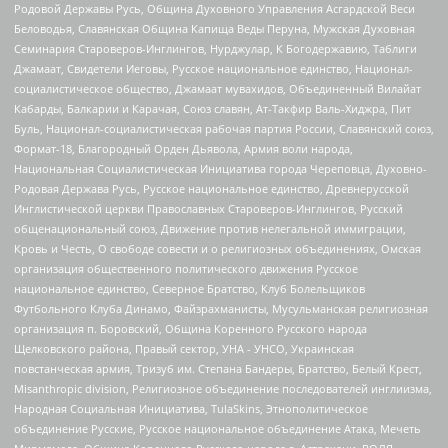
Родовой Державы Русь, Община Духовного Управления Асгардской Веси
Беловодья, Славянская Община Капища Веды Перуна, Мужская Духовная
Семинария Староверов-Инглингов, Нурджулар, К Богодержавию, Таблиги
Джамаат, Свидетели Иеговы, Русское национальное единство, Национал-
социалистическое общество, Джамаат мувахидов, Объединенный Вилайат
Кабарды, Балкарии и Карачая, Союз славян, Ат-Такфир Валь-Хиджра, Пит
Буль, Национал-социалистическая рабочая партия России, Славянский союз,
Формат-18, Благородный Орден Дьявола, Армия воли народа,
Национальная Социалистическая Инициатива города Череповца, Духовно-
Родовая Держава Русь, Русское национальное единство, Древнерусской
Инглистической церкви Православных Староверов-Инглингов, Русский
общенациональный союз, Движение против нелегальной иммиграции,
Кровь и Честь, О свободе совести и о религиозных объединениях, Омская
организация общественного политического движения Русское
национальное единство, Северное Братство, Клуб Болельщиков
Футбольного Клуба Динамо, Файзрахманисты, Мусульманская религиозная
организация п. Боровский, Община Коренного Русского народа
Щелковского района, Правый сектор, УНА - УНСО, Украинская
повстанческая армия, Тризуб им. Степана Бандеры, Братство, Белый Крест,
Misanthropic division, Религиозное объединение последователей инглиизма,
Народная Социальная Инициатива, TulaSkins, Этнополитическое
объединение Русские, Русское национальное объединение Атака, Мечеть