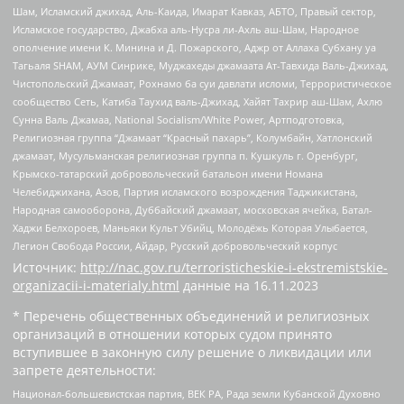
Шам, Исламский джихад, Аль-Каида, Имарат Кавказ, АБТО, Правый сектор,
Исламское государство, Джабха аль-Нусра ли-Ахль аш-Шам, Народное
ополчение имени К. Минина и Д. Пожарского, Аджр от Аллаха Субхану уа
Тагьаля SHAM, АУМ Синрике, Муджахеды джамаата Ат-Тавхида Валь-Джихад,
Чистопольский Джамаат, Рохнамо ба суи давлати исломи, Террористическое
сообщество Сеть, Катиба Таухид валь-Джихад, Хайят Тахрир аш-Шам, Ахлю
Сунна Валь Джамаа, National Socialism/White Power, Артподготовка,
Религиозная группа “Джамаат “Красный пахарь”, Колумбайн, Хатлонский
джамаат, Мусульманская религиозная группа п. Кушкуль г. Оренбург,
Крымско-татарский добровольческий батальон имени Номана
Челебиджихана, Азов, Партия исламского возрождения Таджикистана,
Народная самооборона, Дуббайский джамаат, московская ячейка, Батал-
Хаджи Белхороев, Маньяки Культ Убийц, Молодёжь Которая Улыбается,
Легион Свобода России, Айдар, Русский добровольческий корпус
Источник:
http://nac.gov.ru/terroristicheskie-i-ekstremistskie-
organizacii-i-materialy.html
данные на
16.11.2023
* Перечень общественных объединений и религиозных
организаций в отношении которых судом принято
вступившее в законную силу решение о ликвидации или
запрете деятельности:
Национал-большевистская партия, ВЕК РА, Рада земли Кубанской Духовно