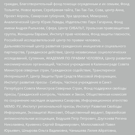
граждан, Благотворительный фонд помощи осужденным и их семьям, Фонд
Тольятти, Новое время, Серебряная тайга, Так-Так-Так, Сова, центр Анна,
Проект Апрель, Самарская губерния, Эра здоровья, Мемориал,
Аналитический Центр Юрия Левады, Издательство Парк Гагарина, Фонд
имени Андрея Рылькова, Сфера, Центр СИБАЛЬТ, Уральская правозащитная
группа, Женщины Евразии, Институт прав человека, Фонд защиты гласности,
Российский исследовательский центр по правам человека,
Дальневосточный центр развития гражданских инициатив и социального
партнерства, Гражданское действие, Центр независимых социологических
исследований, Сутяжник, АКАДЕМИЯ ПО ПРАВАМ ЧЕЛОВЕКА, Центр развития
некоммерческих организаций, Частное учреждение в Калининграде Совета
Министров северных стран, Гражданское содействие, Трансперенси
Интернешнл-Р, Центр Защиты Прав Средств Массовой Информации,
Институт развития прессы - Сибирь, Частное учреждение в Санкт-
Петербурге Совета Министров Северных Стран, Фонд поддержки свободы
прессы, Гражданский контроль, Человек и Закон, Общественная комиссия
по сохранению наследия академика Сахарова, Информационное агентство
МЕМО. РУ, Институт региональной прессы, Институт Развития Свободы
Информации, Экозащита!-Женсовет, Общественный вердикт, Евразийская
антимонопольная ассоциация, Бедушев Петр Петрович, Дзугкоева Регина
Николаевна, Кривенко Сергей Владимирович, Милославский Павел
Юрьевич, Шнырова Ольга Вадимовна, Чанышева Лилия Айратовна,