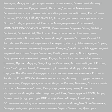
Колледж, Международное христианское движение, Всемирный Институт
Саентологических Предприятий, Церковь Духовной Технологии,
Европейская сеть организаций по наблюдению за выборами, Республика
Польша, СВОБОДНЫЙ ИДЕЛЬ-УРАЛ, Ассоциация развития журналистики,
IStories fonds, Королевский Институт Международных Отношений,
КРИМСЬКА ПРАВОЗАХИСНА ГРУПА, Фонд имени Генриха Бёлля, Stichting
Bellingcat, Bellingcat Ltd, The Insider, Институт правовой инициативы
Центральной и Восточной Европы, Фонд Открытой Эстонии, Calvert 22
Foundation, Канадский украинский конгресс, Институт Макдональда-Лорье,
Украинская национальная федерация Канады, Декабристы, Международный
научный центр им Вудро Вильсона, Свободная пресса, Возрождение,
Всеукраинский духовный центр , Риддл, Русский антивоенный комитет в
Швеции, Проект Медуза, Фонд Андрея Сахарова, Форум свободной России,
Лига Свободных Наций, Transparеncy International, Форум Свободных
Народов ПостРоссии, Солидарность с гражданским движением в России –
Solidarus, КрымSOS, Свободный университет, Институт государственного
управления, Форум гражданского общества Россия, Беллона, Союз жителей
островов Тисима и Хабомаи, Съезд народных депутатов, Гринпис
Интернешнл, Фонд борьбы с коррупцией Инк, Завет церквей TCCN, Агора,
Всемирный фонд природы, BDR Novaja Gazeta-Europe, Алтай проект,
Образовательный дом прав человека Чернигов, Фонд Дом Прав Человека,
Белорусский дом прав человека имени Бориса Звозскова, Дом прав