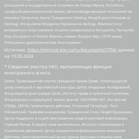
отношений и государственной политики им Питера Мунка, Российско-
канадский демократический альянс, Школа международных отношений им
Нормана Патерсона, Центр Гражданских Свобод, Фонд Бориса Немцова за
Свободу, Фонд имени Фридриха Науманна за свободу, Феминистское
антивоенное сопротивление, Комитет независимости Ингушетии, Прометей,
Stop Occupation of Karelia, Вернись живым, Фридом Хаус, СОТА медиа,
Либерально-демократическая Лига Украины
Источник:
https://minjust.gov.ru/ru/documents/7756/
данные
на
13.05.2024
* Сведения реестра НКО, выполняющих функции
иностранного агента:
Лилит, Правозащитная группа Гражданин.Армия.Право, Нижегородский
центр немецкой и европейской культуры, Центр гендерных исследований,
Фонд защиты прав граждан Штаб, Институт права и публичной политики,
Фонд борьбы с коррупцией, Альянс врачей, НАСИЛИЮ.НЕТ, Мы против
СПИДа, СВЕЧА, Гуманитарное действие, Открытый Петербург, Лига
Избирателей, Правовая инициатива, Гражданский Союз, Хасдей Ерушалаим,
Центр поддержки и содействия развитию средств массовой информации,
Горячая Линия, В защиту прав заключенных, Институт глобализации и
социальных движений, Центр социально-информационных инициатив
Действие, Благотворительный фонд охраны здоровья и защиты прав