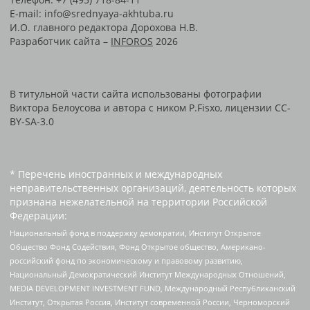
E-mail: info@srednyaya-akhtuba.ru
И.О. главного редактора Дорохова Н.В.
Разработчик сайта –
INFOROS
2026
В титульной части сайта использованы фотографии
Виктора Белоусова и автора с ником P.Fisxo, лицензии CC-
BY-SA-3.0
* Перечень иностранных и международных
неправительственных организаций, деятельность которых
признана нежелательной на территории Российской
Федерации:
Национальный фонд в поддержку демократии, Институт Открытое
Общество Фонд Содействия, Фонд Открытое общество, Американо-
российский фонд по экономическому и правовому развитию,
Национальный Демократический Институт Международных Отношений,
MEDIA DEVELOPMENT INVESTMENT FUND, Международный Республиканский
Институт, Открытая Россия, Институт современной России, Черноморский