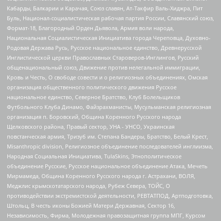
Кабарды, Балкарии и Карачая, Союз славян, Ат-Такфир Валь-Хиджра, Пит
Буль, Национал-социалистическая рабочая партия России, Славянский союз,
Формат-18, Благородный Орден Дьявола, Армия воли народа,
Национальная Социалистическая Инициатива города Череповца, Духовно-
Родовая Держава Русь, Русское национальное единство, Древнерусской
Инглистической церкви Православных Староверов-Инглингов, Русский
общенациональный союз, Движение против нелегальной иммиграции,
Кровь и Честь, О свободе совести и о религиозных объединениях, Омская
организация общественного политического движения Русское
национальное единство, Северное Братство, Клуб Болельщиков
Футбольного Клуба Динамо, Файзрахманисты, Мусульманская религиозная
организация п. Боровский, Община Коренного Русского народа
Щелковского района, Правый сектор, УНА - УНСО, Украинская
повстанческая армия, Тризуб им. Степана Бандеры, Братство, Белый Крест,
Misanthropic division, Религиозное объединение последователей инглиизма,
Народная Социальная Инициатива, TulaSkins, Этнополитическое
объединение Русские, Русское национальное объединение Атака, Мечеть
Мирмамеда, Община Коренного Русского народа г. Астрахани, ВОЛЯ,
Меджлис крымскотатарского народа, Рубеж Севера, ТОЙС, О
противодействии экстремистской деятельности, РЕВТАТПОД, Артподготовка,
Штольц, В честь иконы Божией Матери Державная, Сектор 16,
Независимость, Фирма, Молодежная правозащитная группа МПГ, Курсом