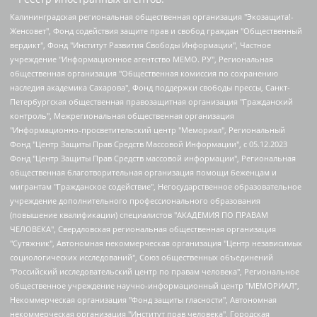
Калининградская региональная общественная организация "Экозащита!-Женсовет", Фонд содействия защите прав и свобод граждан "Общественный вердикт", Фонд "Институт Развития Свободы Информации", Частное учреждение "Информационное агентство МЕМО. РУ", Региональная общественная организация "Общественная комиссия по сохранению наследия академика Сахарова", Фонд поддержки свободы прессы, Санкт-Петербургская общественная правозащитная организация "Гражданский контроль", Межрегиональная общественная организация "Информационно-просветительский центр "Мемориал", Региональный Фонд "Центр Защиты Прав Средств Массовой Информации", с 05.12.2023 Фонд "Центр Защиты Прав Средств массовой информации", Региональная общественная благотворительная организация помощи беженцам и мигрантам "Гражданское содействие", Негосударственное образовательное учреждение дополнительного профессионального образования (повышение квалификации) специалистов "АКАДЕМИЯ ПО ПРАВАМ ЧЕЛОВЕКА", Свердловская региональная общественная организация "Сутяжник", Автономная некоммерческая организация "Центр независимых социологических исследований", Союз общественных объединений "Российский исследовательский центр по правам человека", Региональное общественное учреждение научно-информационный центр "МЕМОРИАЛ", Некоммерческая организация "Фонд защиты гласности", Автономная некоммерческая организация "Институт прав человека", Городская общественная организация "Екатеринбургское общество "МЕМОРИАЛ", Городская общественная организация "Рязанское историко-просветительское и правозащитное общество "Мемориал" (Рязанский Мемориал), Челябинский региональный орган общественной самодеятельности – женское общественное объединение "Женщины Евразии", Челябинский региональный орган общественной самодеятельности "Уральская правозащитная группа", Фонд содействия защите здоровья и социальной справедливости имени Андрея Рылькова, Автономная Некоммерческая Организация "Аналитический Центр Юрия Левады", Автономная некоммерческая организация социальной поддержки населения "Проект Апрель", Региональная общественная организация помощи женщинам и детям, находящимся в кризисной ситуации "Информационно-методический центр "Анна", Фонд содействия развитию массовых коммуникаций и правовому просвещению "Так-так-Так", Фонд содействия устойчивому развитию "Серебряная тайга", Свердловский региональный общественный фонд социальных проектов "Новое время", "Idel.Реалии", Кавказ.Реалии, Крым.Реалии, Телеканал Настоящее Время, Татаро-башкирская служба Радио Свобода (Azatliq Radiosi), Радио Свободная Европа/Радио Свобода (PCE/PC), "Сибирь.Реалии", "Фактограф", Благотворительный фонд помощи осужденным и их семьям, Автономная некоммерческая организация "Институт глобализации и социальных движений", Фонд "В защиту прав заключенных", Частное учреждение "Центр поддержки и содействия развитию средств массовой информации", Пензенский региональный общественный благотворительный фонд "Гражданский союз", "Север.Реалии", Некоммерческая организация Фонд "Правовая инициатива", Общество с ограниченной ответственностью "Радио Свободная Европа/Радио Свобода", Чешское информационное агентство "MEDIUM-ORIENT", Красноярская региональная общественная организация "Мы против СПИДа", Камалягин Денис Николаевич, Маркелов Сергей Евгеньевич, Пономарев Лев Александрович, Савицкая Людмила Алексеевна, Автономная некоммерческая организация "Центр по работе с проблемой насилия "НАСИЛИЮ.НЕТ", Межрегиональный профессиональный союз работников здравоохранения "Альянс врачей", Юридическое лицо, зарегистрированное в Латвийской Республике, SIA "Medusa Project" (регистрационный номер 40103797863, дата регистрации 10.06.2014), Некоммерческая организация "Фонд по борьбе с коррупцией", Автономная некоммерческая организация "Институт права и публичной политики", Баданин Роман Сергеевич, Гликин Максим Александрович, Железнова Мария Михайловна, Лукьянова Юлия Сергеевна, Маетная Елизавета Витальевна, Маняхин Петр Борисович, Чуракова Ольга Владимировна, Ярош Юлия Петровна, Юридическое лицо "The Insider SIA", зарегистрированное в Риге, Латвийская Республика (дата регистрации 26.06.2015), являющееся администратором доменного имени интернет-издания "The Insider SIA", https://theins.ru, Постернак Алексей Евгеньевич, Рубин Михаил Аркадьевич, Анин Роман Александрович, Юридическое лицо Istories fonds, зарегистрированное в Латвийской Республике (регистрационный номер 50008295751, дата регистрации 24.02.2020), Великовский Дмитрий Александрович, Долинина Ирина Николаевна, Мароховская Алеся Алексеевна, Шлейнов Роман Юрьевич, Шмагун Олеся Валентиновна, Общество с ограниченной ответственностью "Альтаир 2021", Общество с ограниченной ответственностью "Вега 2021", Общество с ограниченной ответственностью "Главный редактор 2021", Общество с ограниченной ответственностью "Ромашки монолит", Важенков Артем Валерьевич, Ивановская областная общественная организация "Центр гендерных исследований", Гурман Юрий Альбертович, Медиапроект "ОВД-Инфо", Егоров Владимир Владимирович, Жилинский Владимир Александрович, Общество с ограниченной ответственностью "ЗП", Иванова София Юрьевна, Карезина Инна Павловна, Кильтау Екатерина Викторовна, Петров Алексей Викторович, Пискунов Сергей Евгеньевич, Смирнов Сергей Сергеевич, Тихонов Михаил Сергеевич, Общество с ограниченной ответственностью "ЖУРНАЛИСТ-ИНОСТРАННЫЙ АГЕНТ", Арапова Галина Юрьевна, Вольтская Татьяна Анатольевна, Американская компания "Mason G.E.S. Anonymous Foundation" (США), являющаяся владельцем интернет-издания https://mnews.world/, Компания "Stichting Bellingcat", зарегистрированная в Нидерландах (дата регистрации 11.07.2018), Захаров Андрей Вячеславович, Клепиковская Екатерина Дмитриевна, Общество с ограниченной ответственностью "МЕМО", Перл Роман Александрович, Симонов Евгений Алексеевич, Соловьева Елена Анатольевна, Сотников Даниил Владимирович, Сурначева Елизавета Дмитриевна, Автономная некоммерческая организация по защите прав человека и информированию населения "Якутия – Наше Мнение", Общество с ограниченной ответственностью "Москоу диджитал медиа", с 26.01.2023 Общество с ограниченной ответственностью "Чайка Белые сады", Ветошкина Валерия Валерьевна, Заговора Максим Александрович, Межрегиональное общественное движение "Российская ЛГБТ - сеть", Оленичев Максим Владимирович, Павлов Иван Юрьевич, Скворцова Елена Сергеевна, Общество с ограниченной ответственностью "Как бы инагент", Кочетков Игорь Викторович, Общество с ограниченной ответственностью "Честные выборы", Еланчик Олег Александрович, Общество с ограниченной ответственностью "Нобелевский призыв", Гималова Регина Эмилевна, Григорьев Андрей Валерьевич, Григорьева Алина Александровна, Ассоциация по содействию защите прав призывников, альтернативнослужащих и военнослужащих "Правозащитная группа "Гражданин.Армия.Право", Хисамова Регина Фаритовна, Автономная некоммерческая организация по реализации социально-правовых программ "Лилит", Дальневосточное общественное движение "Маяк", Санкт-Петербургская ЛГБТ-инициативная группа "Выход", Инициативная группа ЛГБТ+ "Реверс", Алексеев Андрей Викторович, Бекбулатова Таисия Львовна, Беляев Иван Михайлович, Владыкина Елена Сергеевна, Гельман Марат Александрович, Никульшина Вероника Юрьевна, Толоконникова Надежда Андреевна, Шендерович Виктор Анатольевич, Общество с ограниченной ответственностью "Данное сообщение", Общество с ограниченной ответственностью Издательский дом "Новая глава", Айнбиндер Александра Александровна, Московский комьюнити-центр для ЛГБТ+инициатив, Благотворительный фонд развития филантропии, Deutsche Welle (Германия, Kurt-Schumacher-Strasse 3, 53113 Bonn), Борзунова Мария Михайловна, Воробьев Виктор Викторович, Голубева Анна Львовна, Константинова Алла Михайловна, Малкова Ирина Владимировна, Мурадов Мурад Абдулгалимович, Осетинская Елизавета Николаевна, Понасенков Евгений Николаевич, Ганапольский Матвей Юрьевич, Киселев Евгений Алексеевич, Борухович Ирина Григорьевна, Дремин Иван Тимофеевич, Дубровский Дмитрий Викторович, Красноярская региональная общественная организация поддержки и развития альтернативных образовательных технологий и межкультурных коммуникаций "ИНТЕРРА", Маяковская Екатерина Алексеевна, Фейгин Марк Захарович, Филимонов Андрей Викторович, Дзугкоева Регина Николаевна, Доброхотов Роман Александрович, Дудь Юрий Александрович, Елкин Сергей Владимирович, Кругликов Кирилл Игоревич, Сабунаева Мария Леонидовна, Семенов Алексей Владимирович, Шаинян Карен Багратович, Шульман Екатерина Михайловна, Асафьев Артур Валерьевич, Вахштайн Виктор Семенович, Венедиктов Алексей Алексеевич, Лушникова Екатерина Евгеньевна, Волков Леонид Михайлович, Невзоров Александр Глебович, Пархоменко Сергей Борисович, Сироткин Ярослав Николаевич, Кара-Мурза Владимир Владимирович, Баранова Наталья Владимировна, Гозман Леонид Яковлевич, Кагарлицкий Борис Юльевич, Климарев Михаил Валерьевич, Милов Владимир Станиславович, Автономная некоммерческая организация Краснодарский центр современного искусства "Типография", Моргенштерн Алишер Тагирович, Соболь Любовь Эдуардовна, Общество с ограниченной ответственностью "ЛИЗА НОРМ", Каспаров Гарри Кимович, Ходорковский Михаил Борисович, Общество с ограниченной ответственностью "Апрельские тезисы", Данилович Ирина Брониславовна, Кашин Олег Владимирович, Петров Николай Владимирович, Пивоваров Алексей Владимирович, Соколов Михаил Владимирович, Цветкова Юлия Владимировна, Чичваркин Евгений Александрович, Комитет против пыток/Команда против пыток, Общество с ограниченной ответственностью "Первый научный", Общество с ограниченной ответственностью "Вертолет и ко", Белоцерковская Вероника Борисовна, Кац Максим Евгеньевич, Лазарева Татьяна Юрьевна, Шаведдинов Руслан Табризович, Яшин Илья Валерьевич, Общество с ограниченной ответственностью "Иноагент ААВ", Алешковский Дмитрий Петрович, Альбац Евгения Марковна, Быков Дмитрий Львович, Галямина Юлия Евгеньевна, Лойко Сергей Леонидович, Мартынов Кирилл Константинович, Медведев Сергей Александрович, Крашенинников Федор Геннадиевич, Гордеева Катерина Вл