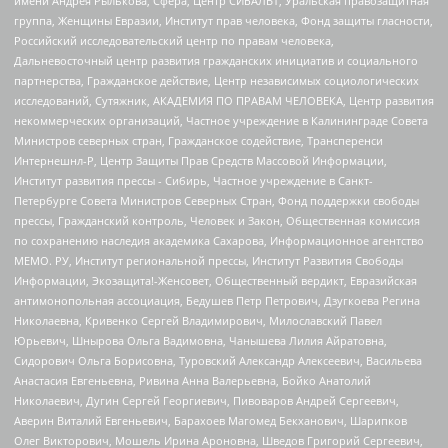
имени Андрея Рылькова, Сфера, Центр СИБАЛЬТ, Уральская правозащитная
группа, Женщины Евразии, Институт прав человека, Фонд защиты гласности,
Российский исследовательский центр по правам человека,
Дальневосточный центр развития гражданских инициатив и социального
партнерства, Гражданское действие, Центр независимых социологических
исследований, Сутяжник, АКАДЕМИЯ ПО ПРАВАМ ЧЕЛОВЕКА, Центр развития
некоммерческих организаций, Частное учреждение в Калининграде Совета
Министров северных стран, Гражданское содействие, Трансперенси
Интернешнл-Р, Центр Защиты Прав Средств Массовой Информации,
Институт развития прессы - Сибирь, Частное учреждение в Санкт-
Петербурге Совета Министров Северных Стран, Фонд поддержки свободы
прессы, Гражданский контроль, Человек и Закон, Общественная комиссия
по сохранению наследия академика Сахарова, Информационное агентство
МЕМО. РУ, Институт региональной прессы, Институт Развития Свободы
Информации, Экозащита!-Женсовет, Общественный вердикт, Евразийская
антимонопольная ассоциация, Бедушев Петр Петрович, Дзугкоева Регина
Николаевна, Кривенко Сергей Владимирович, Милославский Павел
Юрьевич, Шнырова Ольга Вадимовна, Чанышева Лилия Айратовна,
Сидорович Ольга Борисовна, Туровский Александр Алексеевич, Васильева
Анастасия Евгеньевна, Ривина Анна Валерьевна, Бойко Анатолий
Николаевич, Дугин Сергей Георгиевич, Пивоваров Андрей Сергеевич,
Аверин Виталий Евгеньевич, Барахоев Магомед Бекханович, Шарипков
Олег Викторович, Мошель Ирина Ароновна, Шведов Григорий Сергеевич,