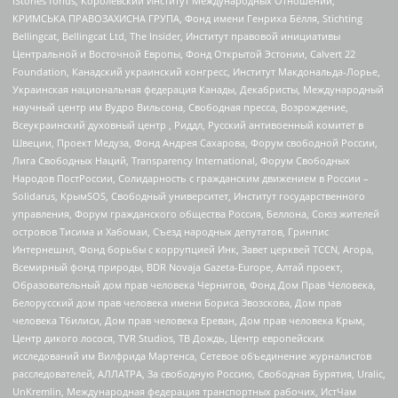
IStories fonds, Королевский Институт Международных Отношений,
КРИМСЬКА ПРАВОЗАХИСНА ГРУПА, Фонд имени Генриха Бёлля, Stichting
Bellingcat, Bellingcat Ltd, The Insider, Институт правовой инициативы
Центральной и Восточной Европы, Фонд Открытой Эстонии, Calvert 22
Foundation, Канадский украинский конгресс, Институт Макдональда-Лорье,
Украинская национальная федерация Канады, Декабристы, Международный
научный центр им Вудро Вильсона, Свободная пресса, Возрождение,
Всеукраинский духовный центр , Риддл, Русский антивоенный комитет в
Швеции, Проект Медуза, Фонд Андрея Сахарова, Форум свободной России,
Лига Свободных Наций, Transparеncy International, Форум Свободных
Народов ПостРоссии, Солидарность с гражданским движением в России –
Solidarus, КрымSOS, Свободный университет, Институт государственного
управления, Форум гражданского общества Россия, Беллона, Союз жителей
островов Тисима и Хабомаи, Съезд народных депутатов, Гринпис
Интернешнл, Фонд борьбы с коррупцией Инк, Завет церквей TCCN, Агора,
Всемирный фонд природы, BDR Novaja Gazeta-Europe, Алтай проект,
Образовательный дом прав человека Чернигов, Фонд Дом Прав Человека,
Белорусский дом прав человека имени Бориса Звозскова, Дом прав
человека Тбилиси, Дом прав человека Ереван, Дом прав человека Крым,
Центр дикого лосося, TVR Studios, ТВ Дождь, Центр европейских
исследований им Вилфрида Мартенса, Сетевое объединение журналистов
расследователей, АЛЛАТРА, За свободную Россию, Свободная Бурятия, Uralic,
UnKremlin, Международная федерация транспортных рабочих, ИстЧам