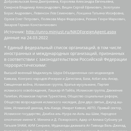
Добровольская Анна Дмитриевна, Королева Александра Евгеньевна,
Смирнов Владимир Александрович, Вицин Сергей Ефимович, Золотухин
Борис Андреевич, Левинсон Лев Семенович, Локшина Татьяна Иосифовна,
Орлов Олег Петрович, Полякова Мара Федоровна, Резник Генри Маркович,
Захаров Герман Константинович
Источник:
http://unro.minjust.ru/NKOForeignAgent.aspx
данные на
24.03.2022
* Единый федеральный список организаций, в том числе
иностранных и международных организаций, признанных
в соответствии с законодательством Российской Федерации
террористическими:
Высший военный Маджлисуль Шура Объединенных сил моджахедов
Кавказа, Конгресс народов Ичкерии и Дагестана, База, Асбат аль-Ансар,
Священная война, Исламская группа, Братья-мусульмане, Партия
исламского освобождения, Лашкар-И-Тайба, Исламская группа, Движение
Талибан, Исламская партия Туркестана, Общество социальных реформ,
Общество возрождения исламского наследия, Дом двух святых, Джунд аш-
Шам, Исламский джихад, Аль-Каида, Имарат Кавказ, АБТО, Правый сектор,
Исламское государство, Джабха аль-Нусра ли-Ахль аш-Шам, Народное
ополчение имени К. Минина и Д. Пожарского, Аджр от Аллаха Субхану уа
Тагьаля SHAM, АУМ Синрике, Муджахеды джамаата Ат-Тавхида Валь-Джихад,