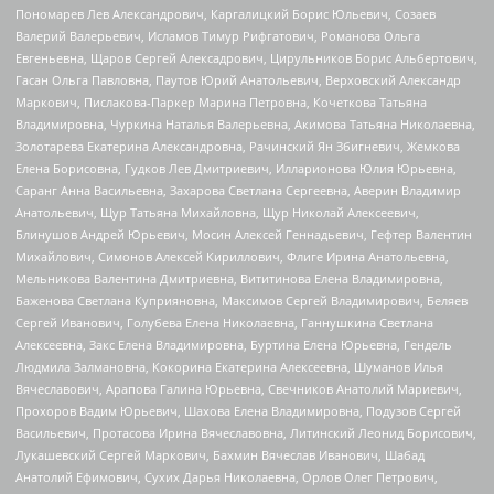
Пономарев Лев Александрович, Каргалицкий Борис Юльевич, Созаев
Валерий Валерьевич, Исламов Тимур Рифгатович, Романова Ольга
Евгеньевна, Щаров Сергей Алексадрович, Цирульников Борис Альбертович,
Гасан Ольга Павловна, Паутов Юрий Анатольевич, Верховский Александр
Маркович, Пислакова-Паркер Марина Петровна, Кочеткова Татьяна
Владимировна, Чуркина Наталья Валерьевна, Акимова Татьяна Николаевна,
Золотарева Екатерина Александровна, Рачинский Ян Збигневич, Жемкова
Елена Борисовна, Гудков Лев Дмитриевич, Илларионова Юлия Юрьевна,
Саранг Анна Васильевна, Захарова Светлана Сергеевна, Аверин Владимир
Анатольевич, Щур Татьяна Михайловна, Щур Николай Алексеевич,
Блинушов Андрей Юрьевич, Мосин Алексей Геннадьевич, Гефтер Валентин
Михайлович, Симонов Алексей Кириллович, Флиге Ирина Анатольевна,
Мельникова Валентина Дмитриевна, Вититинова Елена Владимировна,
Баженова Светлана Куприяновна, Максимов Сергей Владимирович, Беляев
Сергей Иванович, Голубева Елена Николаевна, Ганнушкина Светлана
Алексеевна, Закс Елена Владимировна, Буртина Елена Юрьевна, Гендель
Людмила Залмановна, Кокорина Екатерина Алексеевна, Шуманов Илья
Вячеславович, Арапова Галина Юрьевна, Свечников Анатолий Мариевич,
Прохоров Вадим Юрьевич, Шахова Елена Владимировна, Подузов Сергей
Васильевич, Протасова Ирина Вячеславовна, Литинский Леонид Борисович,
Лукашевский Сергей Маркович, Бахмин Вячеслав Иванович, Шабад
Анатолий Ефимович, Сухих Дарья Николаевна, Орлов Олег Петрович,