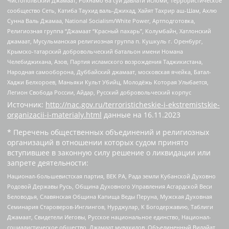
Чистопольский Джамаат, Рохнамо ба суи давлати исломи, Террористическое
сообщество Сеть, Катиба Таухид валь-Джихад, Хайят Тахрир аш-Шам, Ахлю
Сунна Валь Джамаа, National Socialism/White Power, Артподготовка,
Религиозная группа “Джамаат “Красный пахарь”, Колумбайн, Хатлонский
джамаат, Мусульманская религиозная группа п. Кушкуль г. Оренбург,
Крымско-татарский добровольческий батальон имени Номана
Челебиджихана, Азов, Партия исламского возрождения Таджикистана,
Народная самооборона, Дуббайский джамаат, московская ячейка, Батал-
Хаджи Белхороев, Маньяки Культ Убийц, Молодёжь Которая Улыбается,
Легион Свобода России, Айдар, Русский добровольческий корпус
Источник:
http://nac.gov.ru/terroristicheskie-i-ekstremistskie-
organizacii-i-materialy.html
данные на
16.11.2023
* Перечень общественных объединений и религиозных
организаций в отношении которых судом принято
вступившее в законную силу решение о ликвидации или
запрете деятельности:
Национал-большевистская партия, ВЕК РА, Рада земли Кубанской Духовно
Родовой Державы Русь, Община Духовного Управления Асгардской Веси
Беловодья, Славянская Община Капища Веды Перуна, Мужская Духовная
Семинария Староверов-Инглингов, Нурджулар, К Богодержавию, Таблиги
Джамаат, Свидетели Иеговы, Русское национальное единство, Национал-
социалистическое общество, Джамаат мувахидов, Объединенный Вилайат