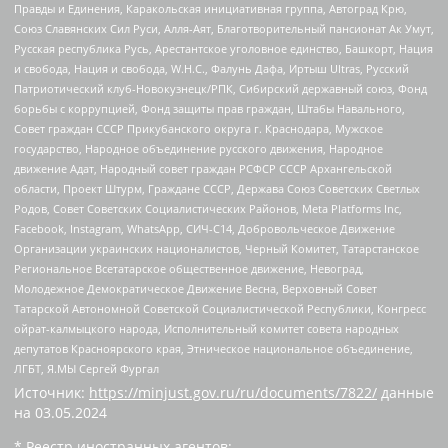
Правды и Единения, Каракольская инициативная группа, Автоград Крю,
Союз Славянских Сил Руси, Алля-Аят, Благотворительный пансионат Ак Умут,
Русская республика Русь, Арестантское уголовное единство, Башкорт, Нация
и свобода, Нация и свобода, W.H.С., Фалунь Дафа, Иртыш Ultras, Русский
Патриотический клуб-Новокузнецк/РПК, Сибирский державный союз, Фонд
борьбы с коррупцией, Фонд защиты прав граждан, Штабы Навального,
Совет граждан СССР Прикубанского округа г. Краснодара, Мужское
государство, Народное объединение русского движения, Народное
движение Адат, Народный совет граждан РСФСР СССР Архангельской
области, Проект Штурм, Граждане СССР, Держава Союз Советских Светлых
Родов, Совет Советских Социалистических Районов, Meta Platforms Inc,
Facebook, Instagram, WhatsApp, СИЧ-С14, Добровольческое Движение
Организации украинских националистов, Черный Комитет, Татарстанское
Региональное Всетатарское общественное движение, Невоград,
Молодежное Демократическое Движение Весна, Верховный Совет
Татарской Автономной Советской Социалистической Республики, Конгресс
ойрат-калмыцкого народа, Исполнительный комитет совета народных
депутатов Красноярского края, Этническое национальное объединение,
ЛГБТ, Я.МЫ Сергей Фургал
Источник:
https://minjust.gov.ru/ru/documents/7822/
данные
на
03.05.2024
* Реестр иностранных агентов: