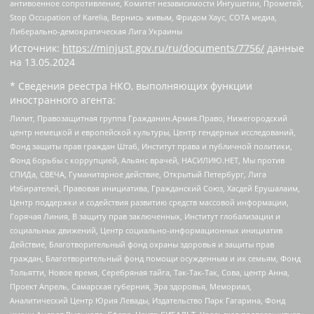
антивоенное сопротивление, Комитет независимости Ингушетии, Прометей,
Stop Occupation of Karelia, Вернись живым, Фридом Хаус, СОТА медиа,
Либерально-демократическая Лига Украины
Источник:
https://minjust.gov.ru/ru/documents/7756/
данные
на
13.05.2024
* Сведения реестра НКО, выполняющих функции
иностранного агента:
Лилит, Правозащитная группа Гражданин.Армия.Право, Нижегородский
центр немецкой и европейской культуры, Центр гендерных исследований,
Фонд защиты прав граждан Штаб, Институт права и публичной политики,
Фонд борьбы с коррупцией, Альянс врачей, НАСИЛИЮ.НЕТ, Мы против
СПИДа, СВЕЧА, Гуманитарное действие, Открытый Петербург, Лига
Избирателей, Правовая инициатива, Гражданский Союз, Хасдей Ерушалаим,
Центр поддержки и содействия развитию средств массовой информации,
Горячая Линия, В защиту прав заключенных, Институт глобализации и
социальных движений, Центр социально-информационных инициатив
Действие, Благотворительный фонд охраны здоровья и защиты прав
граждан, Благотворительный фонд помощи осужденным и их семьям, Фонд
Тольятти, Новое время, Серебряная тайга, Так-Так-Так, Сова, центр Анна,
Проект Апрель, Самарская губерния, Эра здоровья, Мемориал,
Аналитический Центр Юрия Левады, Издательство Парк Гагарина, Фонд