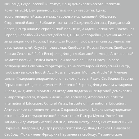
Финланд, Гудзоновский институт, Фонд Демократического Развития,
Комитет-2024, Центрально-Европейский университет, Центр
восточноевропейских и международных исследований, Общество
Сторожевой башни, Библии и трактатов Свидетелей Иеговы, Гражданский
Совет, Центр анализа европейской политики, Академическая сеть Восточная
Европа, Российский комитет действия, РЭНД корпорейшн, Русская Америка
за демократию в России, Настоящая Россия, Глобальная сеть журналистов-
расследователей, Служба поддержки, Свободная Россия Берлин, Свободная
Россия Северный Рейн-Вестфалия, Фонд глобальной помощи, Антивоенный
комитет России, Russie-Libertes, La Asocicion de Rusos Libres, Союз за
возвращение Северных территорий, Крымскотатарский Ресурсный Центр,
Глобальный союз IndustriALL, Russian Election Monitor, Article 19, Мнение
медиа, Федерация анархического черного креста, Радио Свободная Европа,
Германское общество изучения Восточной Европы, Фонд имени Фридриха
Эберта, XZ gGmbH, Мобильная академия поддержки гендерной демократии
и миротворчества, Форум имени Льва Копелева, American Councils for
International Education, Cultural Vistas, Institute of International Education,
Антивоенное движение Антальи, Открытый диалог, Школа международных
отношений и государственной политики им Питера Мунка, Российско-
канадский демократический альянс, Школа международных отношений им
Нормана Патерсона, Центр Гражданских Свобод, Фонд Бориса Немцова за
Свободу, Фонд имени Фридриха Науманна за свободу, Феминистское