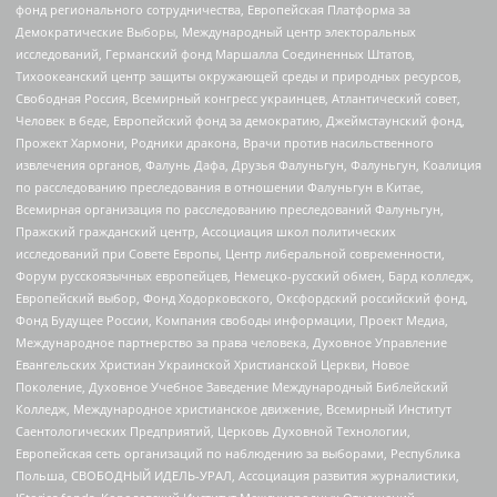
фонд регионального сотрудничества, Европейская Платформа за
Демократические Выборы, Международный центр электоральных
исследований, Германский фонд Маршалла Соединенных Штатов,
Тихоокеанский центр защиты окружающей среды и природных ресурсов,
Свободная Россия, Всемирный конгресс украинцев, Атлантический совет,
Человек в беде, Европейский фонд за демократию, Джеймстаунский фонд,
Прожект Хармони, Родники дракона, Врачи против насильственного
извлечения органов, Фалунь Дафа, Друзья Фалуньгун, Фалуньгун, Коалиция
по расследованию преследования в отношении Фалуньгун в Китае,
Всемирная организация по расследованию преследований Фалуньгун,
Пражский гражданский центр, Ассоциация школ политических
исследований при Совете Европы, Центр либеральной современности,
Форум русскоязычных европейцев, Немецко-русский обмен, Бард колледж,
Европейский выбор, Фонд Ходорковского, Оксфордский российский фонд,
Фонд Будущее России, Компания свободы информации, Проект Медиа,
Международное партнерство за права человека, Духовное Управление
Евангельских Христиан Украинской Христианской Церкви, Новое
Поколение, Духовное Учебное Заведение Международный Библейский
Колледж, Международное христианское движение, Всемирный Институт
Саентологических Предприятий, Церковь Духовной Технологии,
Европейская сеть организаций по наблюдению за выборами, Республика
Польша, СВОБОДНЫЙ ИДЕЛЬ-УРАЛ, Ассоциация развития журналистики,