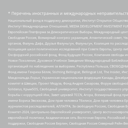
* Перечень иностранных и международных неправительств
Национальный фонд в поддержку демократии, Институт Открытое Общество
Институт Международных Отношений, MEDIA DEVELOPMENT INVESTMENT FUND,
Европейская Платформа за Демократические Выборы, Международный цент
Свободная Россия, Всемирный конгресс украинцев, Атлантический совет, Ч
органов, Фалунь Дафа, Друзья Фалуньгун, Фалуньгун, Коалиция по рассле
Ассоциация школ политических исследований при Совете Европы, Центр ли
Оксфордский российский фонд, Фонд Будущее России, Компания свободы ин
Новое Поколение, Духовное Учебное Заведение Международный Библейский
организаций по наблюдению за выборами, Республика Польша, СВОБОДНЫЙ
Фонд имени Генриха Бёлля, Stichting Bellingcat, Bellingcat Ltd, The Inside
Макдональда-Лорье, Украинская национальная федерация Канады, Декабрис
комитет в Швеции, Проект Медуза, Фонд Андрея Сахарова, Форум свободной 
Solidarus, КрымSOS, Свободный университет, Институт государственного у
борьбы с коррупцией Инк, Завет церквей TCCN, Агора, Всемирный фонд при
имени Бориса Звозскова, Дом прав человека Тбилиси, Дом прав человека Ер
журналистов расследователей, АЛЛАТРА, За свободную Россию, Свободная Б
Комитет-2024, Центрально-Европейский университет, Центр восточноевроп
европейской политики, Академическая сеть Восточная Европа, Российский к
поддержки, Свободная Россия Берлин, Свободная Россия Северный Рейн-Вест