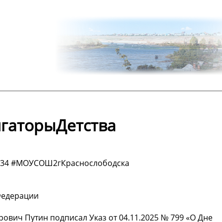
гаторыДетства
а34 #МОУСОШ2гКраснослободска
Федерации
вич Путин подписал Указ от 04.11.2025 № 799 «О Дне