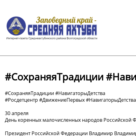
#СохраняяТрадиции #Нави
#СохраняяТрадиции #НавигаторыДетства
#Росдетцентр #ДвижениеПервых #НавигаторыДетств
30 апреля
День коренных малочисленных народов Российской 
Президент Российской Федерации Владимир Владимиро