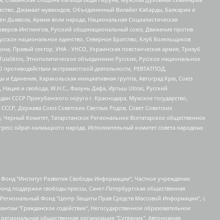
щество, Джамаат мувахидов, Объединенный Вилайат Кабарды, Балкарии и
ден Дьявола, Армия воли народа, Национальная Социалистическая
роверов-Инглингов, Русский общенациональный союз, Движение против
усское национальное единство, Северное Братство, Клуб Болельщиков
а, Правый сектор, УНА - УНСО, Украинская повстанческая армия, Тризуб
 TulaSkins, Этнополитическое объединение Русские, Русское национальное
О противодействии экстремистской деятельности, РЕВТАТПОД,
ы и Единения, Каракольская инициативная группа, Автоград Крю, Союз
 Нация и свобода, W.H.С., Фалунь Дафа, Иртыш Ultras, Русский
ан СССР Прикубанского округа г. Краснодара, Мужское государство,
СССР, Держава Союз Советских Светлых Родов, Совет Советских
в, Черный Комитет, Татарстанское Региональное Всетатарское общественное
гресс ойрат-калмыцкого народа, Исполнительный комитет совета народных
евосточное общественное движение "Маяк", Санкт-Петербургская ЛГБТ-инициативная группа "Выход", Инициативная группа ЛГБТ+ "Реверс", Алексеев Андрей Викторович, Бекбулатова Таисия Львовна, Беляев Иван Михайлович, Владыкина Елена Сергеевна, Гельман Марат Александрович, Никульшина Вероника Юрьевна, Толоконникова Надежда Андреевна, Шендерович Виктор Анатольевич, Общество с ограниченной ответственностью "Данное сообщение", Общество с ограниченной ответственностью Издательский дом "Новая глава", Айнбиндер Александра Александровна, Московский комьюнити-центр для ЛГБТ+инициатив, Благотворительный фонд развития филантропии, Deutsche Welle (Германия, Kurt-Schumacher-Strasse 3, 53113 Bonn), Борзунова Мария Михайловна, Воробьев Виктор Викторович, Голубева Анна Львовна, Константинова Алла Михайловна, Малкова Ирина Владимировна, Мурадов Мурад Абдулгалимович, Осетинская Елизавета Николаевна, Понасенков Евгений Николаевич, Ганапольский Матвей Юрьевич, Киселев Евгений Алексеевич, Борухович Ирина Григорьевна, Дремин Иван Тимофеевич, Дубровский Дмитрий Викторович, Красноярская региональная общественная организация поддержки и развития альтернативных образовательных технологий и межкультурных коммуникаций "ИНТЕРРА", Маяковская Екатерина Алексеевна, Фейгин Марк Захарович, Филимонов Андрей Викторович, Дзугкоева Регина Николаевна, Доброхотов Роман Александрович, Дудь Юрий Александрович, Елкин Сергей Владимирович, Кругликов Кирилл Игоревич, Сабунаева Мария Леонидовна, Семенов Алексей Владимирович, Шаинян Карен Багратович, Шульман Екатерина Михайловна, Асафьев Артур Валерьевич, Вахштайн Виктор Семенович, Венедиктов Алексей Алексеевич, Лушникова Екатерина Евгеньевна, Волков Леонид Михайлович, Невзоров Александр Глебович, Пархоменко Сергей Борисович, Сироткин Ярослав Николаевич, Кара-Мурза Владимир Владимирович, Баранова Наталья Владимировна, Гозман Леонид Яковлевич, Кагарлицкий Борис Юльевич, Климарев Михаил Валерьевич, Милов Владимир Станиславович, Автономная некоммерческая организация Краснодарский центр современного искусства "Типография", Моргенштерн Алишер Тагирович, Соболь Любовь Эдуардовна, Общество с ограниченной ответственностью "ЛИЗА НОРМ", Каспаров Гарри Кимович, Ходорковский Михаил Борисович, Общество с ограниченной ответственностью "Апрельские тезисы", Данилович Ирина Брониславовна, Кашин Олег Владимирович, Петров Николай Владимирович, Пивоваров Алексей Владимирович, Соколов Михаил Владимирович, Цветкова Юлия Владимировна, Чичваркин Евгений Александрович, Комитет против пыток/Команда против пыток, Общество с ограниченной ответственностью "Первый научный", Общество с ограниченной ответственностью "Вертолет и ко", Белоцерковская Вероника Борисовна, Кац Максим Евгеньевич, Лазарева Татьяна Юрьевна, Шаведдинов Руслан Табризович, Яшин Илья Валерьевич, Общество с ограниченной ответственностью "Иноагент ААВ", Алешковский Дмитрий Петрович, Альбац Евгения Марковна, Быков Дмитрий Львович, Галямина Юлия Евгеньевна, Лойко Сергей Леонидович, Мартынов Кирилл Константинович, Медведев Сергей Александрович, Крашенинников Федор Геннадиевич, Гордеева Катерина Вл