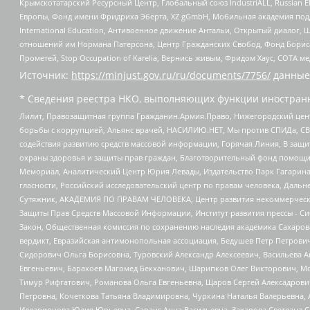
Крымскотатарский Ресурсный Центр, Глобальный союз IndustriALL, Russian E
Европы, Фонд имени Фридриха Эберта, XZ gGmbH, Мобильная академия поддержк
International Education, Антивоенное движение Антальи, Открытый диало
отношений им Нормана Патерсона, Центр Гражданских Свобод, Фонд Бориса
Прометей, Stop Occupation of Karelia, Вернись живым, Фридом Хаус, СОТА 
Источник:
https://minjust.gov.ru/ru/documents/7756/
данные
* Сведения реестра НКО, выполняющих функции иностранн
Лилит, Правозащитная группа Гражданин.Армия.Право, Нижегородский цент
борьбы с коррупцией, Альянс врачей, НАСИЛИЮ.НЕТ, Мы против СПИДа, СВЕ
содействия развитию средств массовой информации, Горячая Линия, В защ
охраны здоровья и защиты прав граждан, Благотворительный фонд помощи ос
Мемориал, Аналитический Центр Юрия Левады, Издательство Парк Гагарина
гласности, Российский исследовательский центр по правам человека, Даль
Сутяжник, АКАДЕМИЯ ПО ПРАВАМ ЧЕЛОВЕКА, Центр развития некоммерческих
Защиты Прав Средств Массовой Информации, Институт развития прессы - Си
Закон, Общественная комиссия по сохранению наследия академика Сахаров
вердикт, Евразийская антимонопольная ассоциация, Бедушев Петр Петрови
Сидорович Ольга Борисовна, Туровский Александр Алексеевич, Васильева А
Евгеньевич, Барахоев Магомед Бекханович, Шарипков Олег Викторович, М
Тимур Рифгатович, Романова Ольга Евгеньевна, Щаров Сергей Алексадрови
Петровна, Кочеткова Татьяна Владимировна, Чуркина Наталья Валерьевна, 
Илларионова Юлия Юрьевна, Саранг Анна Васильевна, Захарова Светлана 