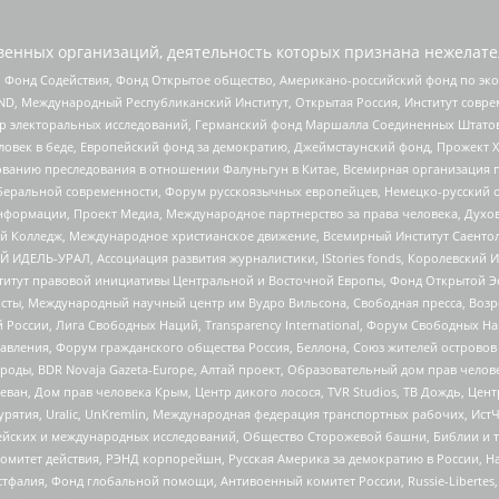
енных организаций, деятельность которых признана нежелате
 Фонд Содействия, Фонд Открытое общество, Американо-российский фонд по э
 Международный Республиканский Институт, Открытая Россия, Институт совре
р электоральных исследований, Германский фонд Маршалла Соединенных Штатов
еловек в беде, Европейский фонд за демократию, Джеймстаунский фонд, Прожект
дованию преследования в отношении Фалуньгун в Китае, Всемирная организация 
беральной современности, Форум русскоязычных европейцев, Немецко-русский о
формации, Проект Медиа, Международное партнерство за права человека, Духов
 Колледж, Международное христианское движение, Всемирный Институт Саентол
 ИДЕЛЬ-УРАЛ, Ассоциация развития журналистики, IStories fonds, Королевск
r, Институт правовой инициативы Центральной и Восточной Европы, Фонд Открытой Э
ты, Международный научный центр им Вудро Вильсона, Свободная пресса, Возро
России, Лига Свободных Наций, Transparеncy International, Форум Свободных Н
правления, Форум гражданского общества Россия, Беллона, Союз жителей острово
роды, BDR Novaja Gazeta-Europe, Алтай проект, Образовательный дом прав челов
еван, Дом прав человека Крым, Центр дикого лосося, TVR Studios, ТВ Дождь, Це
урятия, Uralic, UnKremlin, Международная федерация транспортных рабочих, Ист
ейских и международных исследований, Общество Сторожевой башни, Библии и тр
омитет действия, РЭНД корпорейшн, Русская Америка за демократию в России, Н
фалия, Фонд глобальной помощи, Антивоенный комитет России, Russie-Libertes, L