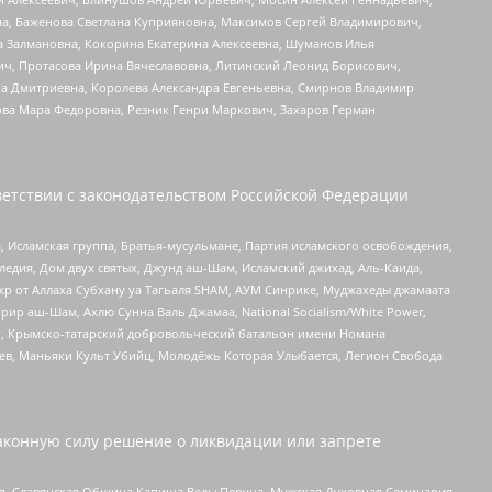
а, Баженова Светлана Куприяновна, Максимов Сергей Владимирович,
а Залмановна, Кокорина Екатерина Алексеевна, Шуманов Илья
ч, Протасова Ирина Вячеславовна, Литинский Леонид Борисович,
а Дмитриевна, Королева Александра Евгеньевна, Смирнов Владимир
ова Мара Федоровна, Резник Генри Маркович, Захаров Герман
етствии с законодательством Российской Федерации
 Исламская группа, Братья-мусульмане, Партия исламского освобождения,
едия, Дом двух святых, Джунд аш-Шам, Исламский джихад, Аль-Каида,
жр от Аллаха Субхану уа Тагьаля SHAM, АУМ Синрике, Муджахеды джамаата
рир аш-Шам, Ахлю Сунна Валь Джамаа, National Socialism/White Power,
рг, Крымско-татарский добровольческий батальон имени Номана
оев, Маньяки Культ Убийц, Молодёжь Которая Улыбается, Легион Свобода
аконную силу решение о ликвидации или запрете
ья, Славянская Община Капища Веды Перуна, Мужская Духовная Семинария