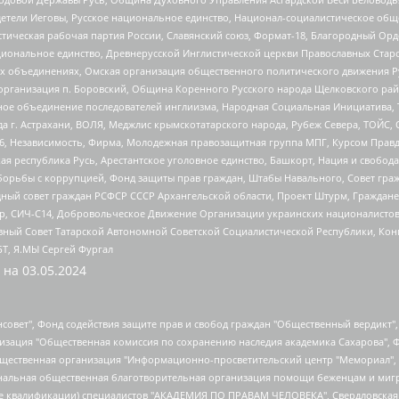
детели Иеговы, Русское национальное единство, Национал-социалистическое об
истическая рабочая партия России, Славянский союз, Формат-18, Благородный Ор
ациональное единство, Древнерусской Инглистической церкви Православных Ста
ных объединениях, Омская организация общественного политического движения Р
рганизация п. Боровский, Община Коренного Русского народа Щелковского район
гиозное объединение последователей инглиизма, Народная Социальная Инициатива,
 г. Астрахани, ВОЛЯ, Меджлис крымскотатарского народа, Рубеж Севера, ТОЙС, 
6, Независимость, Фирма, Молодежная правозащитная группа МПГ, Курсом Правд
ая республика Русь, Арестантское уголовное единство, Башкорт, Нация и свобода,
орьбы с коррупцией, Фонд защиты прав граждан, Штабы Навального, Совет гражд
ный совет граждан РСФСР СССР Архангельской области, Проект Штурм, Граждане 
tsApp, СИЧ-С14, Добровольческое Движение Организации украинских националисто
ный Совет Татарской Автономной Советской Социалистической Республики, Кон
БТ, Я.МЫ Сергей Фургал
 на
03.05.2024
мная некоммерческая организация "Центр по работе с проблемой насилия "НАСИЛИЮ.НЕТ", Межрегиональный профессиональный союз работников здравоохранения "Альянс врачей", Юридическое лицо, зарегистрированное в Латвийской Республике, SIA "Medusa Project" (регистрационный номер 40103797863, дата регистрации 10.06.2014), Некоммерческая организация "Фонд по борьбе с коррупцией", Автономная некоммерческая организация "Институт права и публичной политики", Баданин Роман Сергеевич, Гликин Максим Александрович, Железнова Мария Михайловна, Лукьянова Юлия Сергеевна, Маетная Елизавета Витальевна, Маняхин Петр Борисович, Чуракова Ольга Владимировна, Ярош Юлия Петровна, Юридическое лицо "The Insider SIA", зарегистрированное в Риге, Латвийская Республика (дата регистрации 26.06.2015), являющееся администратором доменного имени интернет-издания "The Insider SIA", https://theins.ru, Постернак Алексей Евгеньевич, Рубин Михаил Аркадьевич, Анин Роман Александрович, Юридическое лицо Istories fonds, зарегистрированное в Латвийской Республике (регистрационный номер 50008295751, дата регистрации 24.02.2020), Великовский Дмитрий Александрович, Долинина Ирина Николаевна, Мароховская Алеся Алексеевна, Шлейнов Роман Юрьевич, Шмагун Олеся Валентиновна, Общество с ограниченной ответственностью "Альтаир 2021", Общество с ограниченной ответственностью "Вега 2021", Общество с ограниченной ответственностью "Главный редактор 2021", Общество с ограниченной ответственностью "Ромашки монолит", Важенков Артем Валерьевич, Ивановская областная общественная организация "Центр гендерных исследований", Гурман Юрий Альбертович, Медиапроект "ОВД-Инфо", Егоров Владимир Владимирович, Жилинский Владимир Александрович, Общество с ограниченной ответственностью "ЗП", Иванова София Юрьевна, Карезина Инна Павловна, Кильтау Екатерина Викторовна, Петров Алексей Викторович, Пискунов Сергей Евгеньевич, Смирнов Сергей Сергеевич, Тихонов Михаил Сергеевич, Общество с ограниченной ответственностью "ЖУРНАЛИСТ-ИНОСТРАННЫЙ АГЕНТ", Арапова Галина Юрьевна, Вольтская Татьяна Анатольевна, Американская компания "Mason G.E.S. Anonymous Foundation" (США), являющаяся владельцем интернет-издания https://mnews.world/, Компания "Stichting Bellingcat", зарегистрированная в Нидерландах (дата регистрации 11.07.2018), Захаров Андрей Вячеславович, Клепиковская Екатерина Дмитриевна, Общество с ограниченной ответственностью "МЕМО", Перл Роман Александрович, Симонов Евгений Алексеевич, Соловьева Елена Анатольевна, Сотников Даниил Владимирович, Сурначева Елизавета Дмитриевна, Автономная некоммерческая организация по защите прав человека и информированию населения "Якутия – Наше Мнение", Общество с ограниченной ответственностью "Москоу диджитал медиа", с 26.01.2023 Общество с ограниченной ответственностью "Чайка Белые сады", Ветошкина Валерия Валерьевна, Заговора Максим Александрович, Межрегиональное общественное движение "Российская ЛГБТ - сеть", Оленичев Максим Владимирович, Павлов Иван Юрьевич, Скворцова Елена Сергеевна, Общество с ограниченной ответственностью "Как бы инагент", Кочетков Игорь Викторович, Общество с ограниченной ответственностью "Честные выборы", Еланчик Олег Александрович, Общество с ограниченной ответственностью "Нобелевский призыв", Гималова Регина Эмилевна, Григорьев Андрей Валерьевич, Григорьева Алина Александровна, Ассоциация по содействию защите прав призывников, альтернативнослужащих и военнослужащих "Правозащитная группа "Гражданин.Армия.Право", Хисамова Регина Фаритовна, Автономная некоммерческая организация по реализации социально-правовых программ "Лилит", Дальн