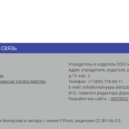
 СВЯЗЬ
Учредитель и издатель ООО 
Адрес учредителя, издателя, р
зи
д.13, кор. 2
рвисов Yandex.Metrika,
Телефон: +7 (495) 718-84-11
E-mail: info@srednyaya-akhtub
И.О. главного редактора Доро
Разработчик сайта –
INFOROS
Белоусова и автора с ником P.Fisxo, лицензии CC-BY-SA-3.0