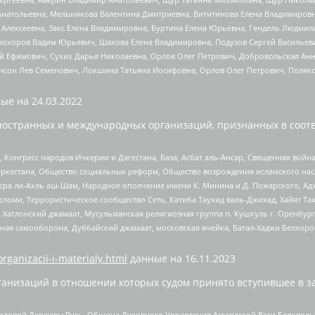
Анатольевна, Мельникова Валентина Дмитриевна, Вититинова Елена Владимировн
 Алексеевна, Закс Елена Владимировна, Буртина Елена Юрьевна, Гендель Людмил
рохоров Вадим Юрьевич, Шахова Елена Владимировна, Подузов Сергей Васильеви
й Ефимович, Сухих Дарья Николаевна, Орлов Олег Петрович, Добровольская Анн
нсон Лев Семенович, Локшина Татьяна Иосифовна, Орлов Олег Петрович, Поляк
ые на
24.03.2022
ностранных и международных организаций, признанных в соотв
нгресс народов Ичкерии и Дагестана, База, Асбат аль-Ансар, Священная война,
уркестана, Общество социальных реформ, Общество возрождения исламского насл
Нусра ли-Ахль аш-Шам, Народное ополчение имени К. Минина и Д. Пожарского, Ад
сломи, Террористическое сообщество Сеть, Катиба Таухид валь-Джихад, Хайят Тах
, Хатлонский джамаат, Мусульманская религиозная группа п. Кушкуль г. Оренбу
ная самооборона, Дуббайский джамаат, московская ячейка, Батал-Хаджи Белхор
organizacii-i-materialy.html
данные на
16.11.2023
анизаций в отношении которых судом принято вступившее в з
 Родовой Державы Русь, Община Духовного Управления Асгардской Веси Беловод