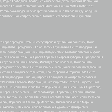
еста, Радио Свободная Европа, Германское общество изучения Восточной
ouncils for International Education, Cultural Vistas, Institute of
, Российско-канадский демократический альянс, Школа международных
е антивоенное сопротивление, Комитет независимости Ингушетии,
ты прав граждан Штаб, Институт права и публичной политики, Фонд
инициатива, Гражданский Союз, Хасдей Ерушалаим, Центр поддержки и
социально-информационных инициатив Действие, Благотворительный фонд
Так, Сова, центр Анна, Проект Апрель, Самарская губерния, Эра здоровья,
я группа, Женщины Евразии, Институт прав человека, Фонд защиты
Гражданское действие, Центр независимых социологических исследований,
стран, Гражданское содействие, Трансперенси Интернешнл-Р, Центр
н, Фонд поддержки свободы прессы, Гражданский контроль, Человек и
тут Развития Свободы Информации, Экозащита!-Женсовет, Общественный
й Павел Юрьевич, Шнырова Ольга Вадимовна, Чанышева Лилия Айратовна,
ин Сергей Георгиевич, Пивоваров Андрей Сергеевич, Аверин Виталий
вич, Каргалицкий Борис Юльевич, Созаев Валерий Валерьевич, Исламов
льевич, Верховский Александр Маркович, Пислакова-Паркер Марина
н Збигневич, Жемкова Елена Борисовна, Гудков Лев Дмитриевич,
й Алексеевич, Блинушов Андрей Юрьевич, Мосин Алексей Геннадьевич,