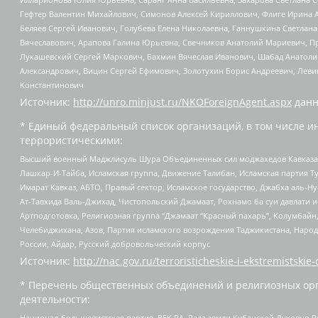
Гефтер Валентин Михайлович, Симонов Алексей Кириллович, Флиге Ирина 
Беляев Сергей Иванович, Голубева Елена Николаевна, Ганнушкина Светлана
Вячеславович, Арапова Галина Юрьевна, Свечников Анатолий Мариевич, П
Лукашевский Сергей Маркович, Бахмин Вячеслав Иванович, Шабад Анатоли
Александрович, Вицин Сергей Ефимович, Золотухин Борис Андреевич, Леви
Константинович
Источник:
http://unro.minjust.ru/NKOForeignAgent.aspx
данн
* Единый федеральный список организаций, в том числе и
террористическими:
Высший военный Маджлисуль Шура Объединенных сил моджахедов Кавказа, Ко
Лашкар-И-Тайба, Исламская группа, Движение Талибан, Исламская партия Т
Имарат Кавказ, АБТО, Правый сектор, Исламское государство, Джабха аль-
Ат-Тавхида Валь-Джихад, Чистопольский Джамаат, Рохнамо ба суи давлати и
Артподготовка, Религиозная группа “Джамаат “Красный пахарь”, Колумбайн
Челебиджихана, Азов, Партия исламского возрождения Таджикистана, Народ
России, Айдар, Русский добровольческий корпус
Источник:
http://nac.gov.ru/terroristicheskie-i-ekstremistskie-
* Перечень общественных объединений и религиозных орг
деятельности:
Национал-большевистская партия, ВЕК РА, Рада земли Кубанской Духовно