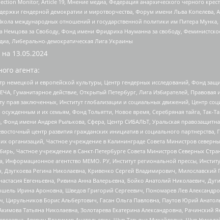
lection Monitor, Article 19, Мнение медиа, Федерация анархического черного кр
и гендерной демократии и миротворчества, Форум имени Льва Копелева, American C
г, Школа международных отношений и государственной политики им Питера Мунка
 Немцова за Свободу, Фонд имени Фридриха Науманна за свободу, Феминистско
медиа, Либерально-демократическая Лига Украины
 на
13.05.2024
ого агента:
р немецкой и европейской культуры, Центр гендерных исследований, Фонд защи
ЧА, Гуманитарное действие, Открытый Петербург, Лига Избирателей, Правовая 
иту прав заключенных, Институт глобализации и социальных движений, Центр 
ужденным и их семьям, Фонд Тольятти, Новое время, Серебряная тайга, Так-Так-
, Фонд имени Андрея Рылькова, Сфера, Центр СИБАЛЬТ, Уральская правозащитна
невосточный центр развития гражданских инициатив и социального партнерства, 
 организаций, Частное учреждение в Калининграде Совета Министров северных 
бирь, Частное учреждение в Санкт-Петербурге Совета Министров Северных Стра
а, Информационное агентство МЕМО. РУ, Институт региональной прессы, Инсти
ч, Дзугкоева Регина Николаевна, Кривенко Сергей Владимирович, Милославски
настасия Евгеньевна, Ривина Анна Валерьевна, Бойко Анатолий Николаевич, Дуг
ошель Ирина Ароновна, Шведов Григорий Сергеевич, Пономарев Лев Александро
ч, Цирульников Борис Альбертович, Гасан Ольга Павловна, Паутов Юрий Анато
Акимова Татьяна Николаевна, Золотарева Екатерина Александровна, Рачинский Я
Сергеевна, Аверин Владимир Анатольевич, Щур Татьяна Михайловна, Щур Никола