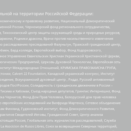
льной на территории Российской Федерации:
кономическому и правовому развитию, Национальный Демократический
менной России, Черноморский фонд регионального сотрудничества,
, Тихоокеанский центр защиты окружающей среды и природных ресурсов,
 Хармони, Родники дракона, Врачи против насильственного извлечения
по расследованию преследований Фалуньгун, Пражский гражданский центр,
бмен, Бард колледж, Европейский выбор, Фонд Ходорковского,
ное Управление Евангельских Христиан Украинской Христианской Церкви,
огических Предприятий, Церковь Духовной Технологии, Европейская сеть
ий Институт Международных Отношений, КРИМСЬКА ПРАВОЗАХИСНА ГРУПА,
стонии, Calvert 22 Foundation, Канадский украинский конгресс, Институт
ждение, Всеукраинский духовный центр , Риддл, Русский антивоенный
ародов ПостРоссии, Солидарность с гражданским движением в России –
в Тисима и Хабомаи, Съезд народных депутатов, Гринпис Интернешнл, Фонд
ека Чернигов, Фонд Дом Прав Человека, Белорусский дом прав человека
нтр европейских исследований им Вилфрида Мартенса, Сетевое объединение
Чам Финланд, Гудзоновский институт, Фонд Демократического Развития,
актатов Свидетелей Иеговы, Гражданский Совет, Центр анализа
астоящая Россия, Глобальная сеть журналистов-расследователей, Служба
a Asocicion de Rusos Libres, Союз за возвращение Северных территорий,