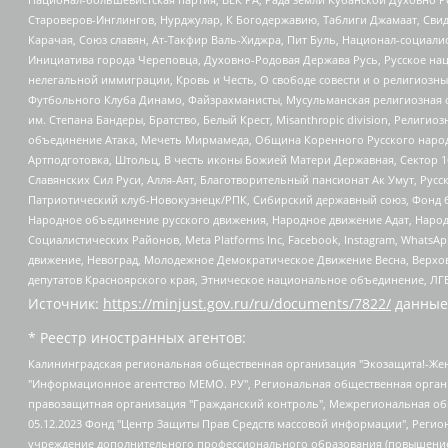
Староверов-Инглингов, Нурджулар, К Богодержавию, Таблиги Джамаат, Сви
Карачая, Союз славян, Ат-Такфир Валь-Хиджра, Пит Буль, Национал-социал
Инициатива города Череповца, Духовно-Родовая Держава Русь, Русское н
нелегальной иммиграции, Кровь и Честь, О свободе совести и о религиоз
Футбольного Клуба Динамо, Файзрахманисты, Мусульманская религиозная о
им. Степана Бандеры, Братство, Белый Крест, Misanthropic division, Рели
объединение Атака, Мечеть Мирмамеда, Община Коренного Русского народа
Артподготовка, Штольц, В честь иконы Божией Матери Державная, Сектор 1
Славянских Сил Руси, Алля-Аят, Благотворительный пансионат Ак Умут, Русск
Патриотический клуб-Новокузнецк/РПК, Сибирский державный союз, Фонд б
Народное объединение русского движения, Народное движение Адат, Народ
Социалистических Районов, Meta Platforms Inc, Facebook, Instagram, Wha
движение, Невоград, Молодежное Демократическое Движение Весна, Верхов
депутатов Красноярского края, Этническое национальное объединение, ЛГ
Источник:
https://minjust.gov.ru/ru/documents/7822/
данные
* Реестр иностранных агентов:
Калининградская региональная общественная организация "Экозащита!-Женсовет", Фонд содействия защите прав и свобод граждан "Общественный вердикт", Фонд "Институт Развития Свободы Информации", Частное учреждение "Информационное агентство МЕМО. РУ", Региональная общественная организация "Общественная комиссия по сохранению наследия академика Сахарова", Фонд поддержки свободы прессы, Санкт-Петербургская общественная правозащитная организация "Гражданский контроль", Межрегиональная общественная организация "Информационно-просветительский центр "Мемориал", Региональный Фонд "Центр Защиты Прав Средств Массовой Информации", с 05.12.2023 Фонд "Центр Защиты Прав Средств массовой информации", Региональная общественная благотворительная организация помощи беженцам и мигрантам "Гражданское содействие", Негосударственное образовательное учреждение дополнительного профессионального образования (повышение квалификации) специалистов "АКАДЕМИЯ ПО ПРАВАМ ЧЕЛОВЕКА", Свердловская региональная общественная организация "Сутяжник", Автономная некоммерческая организация "Центр независимых социологических исследований", Союз общественных объединений "Российский исследовательский центр по правам человека", Региональное общественное учреждение научно-информационный центр "МЕМОРИАЛ", Некоммерческая организация "Фонд защиты гласности", Автономная некоммерческая организация "Институт прав человека", Городская общественная организация "Екатеринбургское общество "МЕМОРИАЛ", Городская общественная организация "Рязанское историко-просветительское и правозащитное общество "Мемориал" (Рязанский Мемориал), Челябинский региональный орган общественной самодеятельности – женское общественное объединение "Женщины Евразии", Челябинский региональный орган общественной самодеятельности "Уральская правозащитная группа", Фонд содействия защите здоровья и социальной справедливости имени Андрея Рылькова, Автономная Некоммерческая Организация "Аналитический Центр Юрия Левады", Автономная некоммерческая организация социальной поддержки населения "Проект Апрель", Региональная общественная организация помощи женщинам и детям, находящимся в кризисной ситуации "Информационно-методический центр "Анна", Фонд содействия развитию массовых коммуникаций и правовому просвещению "Так-так-Так", Фонд содействия устойчивому развитию "Серебряная тайга", Свердловский региональный общественный фонд социальных проектов "Новое время", "Idel.Реалии", Кавказ.Реалии, Крым.Реалии, Телеканал Настоящее Время, Татаро-башкирская служба Радио Свобода (Azatliq Radiosi), Радио Свободная Европа/Радио Свобода (PCE/PC), "Сибирь.Реалии", "Фактограф", Благотворительный фонд помощи осужденным и их семьям, Автономная некоммерческая организация "Институт глобализации и социальных движений", Фонд "В защиту прав заключенных", Частное учреждение "Центр поддержки и содействия развитию средств массовой информации", Пензенский региональный общественный благотворительный фонд "Гражданский союз", "Север.Реалии", Некоммерческая организация Фонд "Правовая инициатива", Общество с ограниченной ответственностью "Радио Свободная Европа/Радио Свобода", Чешское информационное агентство "MEDIUM-ORIENT", Красноярская региональная общественная организация "Мы против СПИДа", Камалягин Денис Николаевич, Маркелов Сергей Евгеньевич, Пономарев Лев Александрович, Савицкая Людмила Алексеевна, Автоно