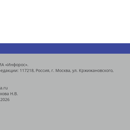
ИА «Инфорос».
едакции: 117218, Россия, г. Москва, ул. Кржижановского,
a.ru
хова Н.В.
2026