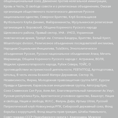
общенациональный союз, Движение против нелегальной иммиграции,
Кровь и Честь, О свободе совести и о религиозных объединениях, Омская
организация общественного политического движения Русское
национальное единство, Северное Братство, Клуб Болельщиков
Футбольного Клуба Динамо, Файзрахманисты, Мусульманская религиозная
организация п. Боровский, Община Коренного Русского народа
Щелковского района, Правый сектор, УНА - УНСО, Украинская
повстанческая армия, Тризуб им. Степана Бандеры, Братство, Белый Крест,
Misanthropic division, Религиозное объединение последователей инглиизма,
Народная Социальная Инициатива, TulaSkins, Этнополитическое
объединение Русские, Русское национальное объединение Атака, Мечеть
Мирмамеда, Община Коренного Русского народа г. Астрахани, ВОЛЯ,
Меджлис крымскотатарского народа, Рубеж Севера, ТОЙС, О
противодействии экстремистской деятельности, РЕВТАТПОД, Артподготовка,
Штольц, В честь иконы Божией Матери Державная, Сектор 16,
Независимость, Фирма, Молодежная правозащитная группа МПГ, Курсом
Правды и Единения, Каракольская инициативная группа, Автоград Крю,
Союз Славянских Сил Руси, Алля-Аят, Благотворительный пансионат Ак Умут,
Русская республика Русь, Арестантское уголовное единство, Башкорт, Нация
и свобода, Нация и свобода, W.H.С., Фалунь Дафа, Иртыш Ultras, Русский
Патриотический клуб-Новокузнецк/РПК, Сибирский державный союз, Фонд
борьбы с коррупцией, Фонд защиты прав граждан, Штабы Навального,
Совет граждан СССР Прикубанского округа г. Краснодара, Мужское