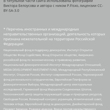
В титульной части сайта использованы фотографии
Виктора Белоусова и автора с ником P.Fisxo, лицензии CC-
BY-SA-3.0
* Перечень иностранных и международных
неправительственных организаций, деятельность которых
признана нежелательной на территории Российской
Федерации:
Национальный фонд в поддержку демократии, Институт Открытое
Общество Фонд Содействия, Фонд Открытое общество, Американо-
российский фонд по экономическому и правовому развитию,
Национальный Демократический Институт Международных Отношений,
MEDIA DEVELOPMENT INVESTMENT FUND, Международный Республиканский
Институт, Открытая Россия, Институт современной России, Черноморский
фонд регионального сотрудничества, Европейская Платформа за
Демократические Выборы, Международный центр электоральных
исследований, Германский фонд Маршалла Соединенных Штатов,
Тихоокеанский центр защиты окружающей среды и природных ресурсов,
Свободная Россия, Всемирный конгресс украинцев, Атлантический совет,
Человек в беде, Европейский фонд за демократию, Джеймстаунский фонд,
Прожект Хармони, Родники дракона, Врачи против насильственного