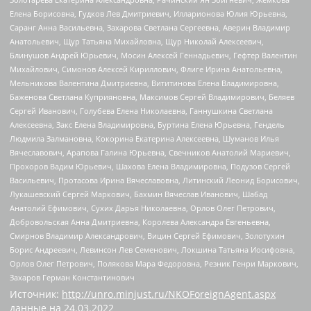
Елена Борисовна, Гудков Лев Дмитриевич, Илларионова Юлия Юрьевна,
Саранг Анна Васильевна, Захарова Светлана Сергеевна, Аверин Владимир
Анатольевич, Щур Татьяна Михайловна, Щур Николай Алексеевич,
Блинушов Андрей Юрьевич, Мосин Алексей Геннадьевич, Гефтер Валентин
Михайлович, Симонов Алексей Кириллович, Флиге Ирина Анатольевна,
Мельникова Валентина Дмитриевна, Вититинова Елена Владимировна,
Баженова Светлана Куприяновна, Максимов Сергей Владимирович, Беляев
Сергей Иванович, Голубева Елена Николаевна, Ганнушкина Светлана
Алексеевна, Закс Елена Владимировна, Буртина Елена Юрьевна, Гендель
Людмила Залмановна, Кокорина Екатерина Алексеевна, Шуманов Илья
Вячеславович, Арапова Галина Юрьевна, Свечников Анатолий Мариевич,
Прохоров Вадим Юрьевич, Шахова Елена Владимировна, Подузов Сергей
Васильевич, Протасова Ирина Вячеславовна, Литинский Леонид Борисович,
Лукашевский Сергей Маркович, Бахмин Вячеслав Иванович, Шабад
Анатолий Ефимович, Сухих Дарья Николаевна, Орлов Олег Петрович,
Добровольская Анна Дмитриевна, Королева Александра Евгеньевна,
Смирнов Владимир Александрович, Вицин Сергей Ефимович, Золотухин
Борис Андреевич, Левинсон Лев Семенович, Локшина Татьяна Иосифовна,
Орлов Олег Петрович, Полякова Мара Федоровна, Резник Генри Маркович,
Захаров Герман Константинович
Источник:
http://unro.minjust.ru/NKOForeignAgent.aspx
данные на
24.03.2022