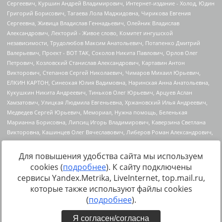
Для повышения удобства сайта мы используем
cookies (
подробнее
). К сайту подключены
Источник:
https://minjust.gov.ru/uploaded/files/reestr-
сервисы Yandex.Metrika, LiveInternet, top.mail.ru,
inostrannyih-agentov-22-03-2024.pdf
данные на
22.03.2024
которые также используют файлы cookies
(
подробнее
).
Я согласен/согласна