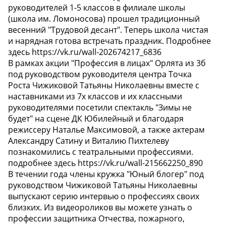
руководителей 1-5 классов в филиале школы
(школа им. Ломоносова) прошел традиционный
весенний "Трудовой десант". Теперь школа чистая
и нарядная готова встречать праздник. Подробнее
здесь https://vk.ru/wall-202674217_6836
В рамках акции "Профессия в лицах" Орлята из 3б
под руководством руководителя центра Точка
Роста Чижиковой Татьяны Николаевны вместе с
наставниками из 7х классов и их классными
руководителями посетили спектакль "Зимы не
будет" на сцене ДК Юбилейный и благодаря
режиссеру Наталье Максимовой, а также актерам
Александру Сатину и Виталию Пихтелеву
познакомились с театральными профессиями.
подробнее здесь https://vk.ru/wall-215662250_890
В течении года члены кружка "Юный блогер" под
руководством Чижиковой Татьяны Николаевны
выпускают серию интервью о профессиях своих
близких. Из видеороликов вы можете узнать о
профессии защитника Отчества, пожарного,