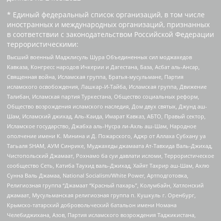
* Единый федеральный список организаций, в том числе
иностранных и международных организаций, признанных
в соответствии с законодательством Российской Федерации
террористическими:
Высший военный Маджлисуль Шура Объединенных сил моджахедов
Кавказа, Конгресс народов Ичкерии и Дагестана, База, Асбат аль-Ансар,
Священная война, Исламская группа, Братья-мусульмане, Партия
исламского освобождения, Лашкар-И-Тайба, Исламская группа, Движение
Талибан, Исламская партия Туркестана, Общество социальных реформ,
Общество возрождения исламского наследия, Дом двух святых, Джунд аш-
Шам, Исламский джихад, Аль-Каида, Имарат Кавказ, АБТО, Правый сектор,
Исламское государство, Джабха аль-Нусра ли-Ахль аш-Шам, Народное
ополчение имени К. Минина и Д. Пожарского, Аджр от Аллаха Субхану уа
Тагьаля SHAM, АУМ Синрике, Муджахеды джамаата Ат-Тавхида Валь-Джихад,
Чистопольский Джамаат, Рохнамо ба суи давлати исломи, Террористическое
сообщество Сеть, Катиба Таухид валь-Джихад, Хайят Тахрир аш-Шам, Ахлю
Сунна Валь Джамаа, National Socialism/White Power, Артподготовка,
Религиозная группа “Джамаат “Красный пахарь”, Колумбайн, Хатлонский
джамаат, Мусульманская религиозная группа п. Кушкуль г. Оренбург,
Крымско-татарский добровольческий батальон имени Номана
Челебиджихана, Азов, Партия исламского возрождения Таджикистана,