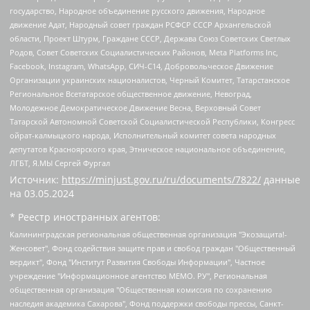
государство, Народное объединение русского движения, Народное
движение Адат, Народный совет граждан РСФСР СССР Архангельской
области, Проект Штурм, Граждане СССР, Держава Союз Советских Светлых
Родов, Совет Советских Социалистических Районов, Meta Platforms Inc,
Facebook, Instagram, WhatsApp, СИЧ-С14, Добровольческое Движение
Организации украинских националистов, Черный Комитет, Татарстанское
Региональное Всетатарское общественное движение, Невоград,
Молодежное Демократическое Движение Весна, Верховный Совет
Татарской Автономной Советской Социалистической Республики, Конгресс
ойрат-калмыцкого народа, Исполнительный комитет совета народных
депутатов Красноярского края, Этническое национальное объединение,
ЛГБТ, Я.МЫ Сергей Фургал
Источник:
https://minjust.gov.ru/ru/documents/7822/
данные
на
03.05.2024
* Реестр иностранных агентов:
Калининградская региональная общественная организация "Экозащита!-Женсовет", Фонд содействия защите прав и свобод граждан "Общественный вердикт", Фонд "Институт Развития Свободы Информации", Частное учреждение "Информационное агентство МЕМО. РУ", Региональная общественная организация "Общественная комиссия по сохранению наследия академика Сахарова", Фонд поддержки свободы прессы, Санкт-Петербургская общественная правозащитная организация "Гражданский контроль", Межрегиональная общественная организация "Информационно-просветительский центр "Мемориал", Региональный Фонд "Центр Защиты Прав Средств Массовой Информации", с 05.12.2023 Фонд "Центр Защиты Прав Средств массовой информации", Региональная общественная благотворительная организация помощи беженцам и мигрантам "Гражданское содействие", Негосударственное образовательное учреждение дополнительного профессионального образования (повышение квалификации) специалистов "АКАДЕМИЯ ПО ПРАВАМ ЧЕЛОВЕКА", Свердловская региональная общественная организация "Сутяжник", Автономная некоммерческая организация "Центр независимых социологических исследований", Союз общественных объединений "Российский исследовательский центр по правам человека", Региональное общественное учреждение научно-информационный центр "МЕМОРИАЛ", Некоммерческая организация "Фонд защиты гласности", Автономная некоммерческая организация "Институт прав человека", Городская общественная организация "Екатеринбургское общество "МЕМОРИАЛ", Городская общественная организация "Рязанское историко-просветительское и правозащитное общество "Мемориал" (Рязанский Мемориал), Челябинский региональный орган общественной самодеятельности – женское общественное объединение "Женщины Евразии", Челябинский региональный орган общественной самодеятельности "Уральская правозащитная группа", Фонд содействия защите здоровья и социальной справедливости имени Андрея Рылькова, Автономная Некоммерческая Организация "Аналитический Центр Юрия Левады", Автономная некоммерческая организация социальной поддержки населения "Проект Апрель", Региональная общественная организация помощи женщинам и детям, находящимся в кризисной ситуации "Информационно-методический центр "Анна", Фонд содействия развитию массовых коммуникаций и правовому просвещению "Так-так-Так", Фонд содействия устойчивому развитию "Серебряная тайга", Свердловский региональный общественный фонд социальных проектов "Новое время", "Idel.Реалии", Кавказ.Реалии, Крым.Реалии, Телеканал Настоящее Время, Татаро-башкирская служба Радио Свобода (Azatliq Radiosi), Радио Свободная Европа/Радио Свобода (PCE/PC), "Сибирь.Реалии", "Фактограф", Благотворительный фонд помощи осужденным и их семьям, Автономная некоммерческая организация "Институт глобализации и социальных движений", Фонд "В защиту прав заключенных", Частное учреждение "Центр поддержки и содействия развитию средств массовой информации", Пензенский региональный общественный благотворительный фонд "Гражданский союз", "Север.Реалии", Некоммерческая организация Фонд "Правовая инициатива", Общество с ограниченной ответственностью "Радио Свободная Европа/Радио Свобода", Чешское информационное агентство "MEDIUM-ORIENT", Красноярская региональная общественная организация "Мы против СПИДа", Камалягин Денис Николаевич, Маркелов Сергей Евгеньевич, Пономарев Лев Александрович, Савицкая Людмила Алексеевна, Автономная некоммерческая организация "Центр по работе с проблемой насилия "НАСИЛИЮ.НЕТ", Межрегиональный профессиональный союз работников здравоохранения "Альянс врачей", Юридическое лицо, зарегистрированное в Латвийской Республике, SIA "Medusa Project" (регистрационный номер 40103797863, дата регистрации 10.06.2014), Некоммерческая организация "Фонд по борьбе с коррупцией", Автономная некоммерческая организация "Институт права и публичной политики", Баданин Роман Сергеевич, Гликин Максим Александрович, Железнова Мария Михайловна, Лукьянова Юлия Сергеевна, Маетная Елизавета Витальевна, Маняхин Петр Борисович, Чуракова Ольга Владимировна, Ярош Юлия Петровна, Юридическое лицо "The Insider SIA", зарегистрированное в Риге, Латвийская Республика (дата регистрации 26.06.2015), являющееся администратором доменного имени интернет-издания "The Insider SIA", https://theins.ru, Постернак Алексей Евгеньевич, Рубин Михаил Аркадьевич, Анин Роман Александрович, Юридическое лицо Istories fonds, зарегистрированное в Латвийской Республике (регистрационный номер 50008295751, дата регистрации 24.02.2020), Великовский Дмитрий Александрович, Долинина Ирина Николаевна, Мароховская Алеся Алексеевна, Шлейнов Роман Юрьевич, Шмагун Олеся Валентиновна, Общество с ограниченной ответственностью "Альтаир 2021", Общество с ограниченной ответственностью "Вега 2021", Общество с ограниченной ответственностью "Главный редактор 2021", Общество с ограниченной ответственностью "Ромашки монолит", Важенков Артем Валерьевич, Ивановская областная общественная организация "Центр гендерных исследований", Гурман Юрий Альбертович, Медиапроект "ОВД-Инфо", Егоров Владимир Владимирович, Жилинский Владимир Александрович, Общество с ограниченной ответственностью "ЗП", Иванова София Юрьевна, Карезина Инна Павловна, Кильтау Екатерина Викторовна, Петров Алексей Викторович, Пискунов Сергей Евгеньевич, Смирнов Сергей Сергеевич, Тихонов Михаил Сергеевич, Общество с ограниченной ответственностью "ЖУРНАЛИСТ-ИНОСТРАННЫЙ АГЕНТ", Арапова Галина Юрьевна, Вольтская Татьяна Анатольевна, Американская компания "Mason G.E.S. Anonymous Foundation" (США), являющаяся владельцем интернет-издания https://mnews.world/, Компания "Stichting Bellingcat", зарегистрированная в Нидерландах (дата регистрации 11.07.2018), Захаров Андрей Вячеславович, Клепиковская Екатерина Дмитриевна, Общество с ограниченной ответственностью "МЕМО", Перл Роман Александрович, Симонов Евгений Алексеевич, Соловьева Елена Анатольевна, Сотников Даниил Владимирович, Сурначева Елизавета Дмитриевна, Автономная некоммерческая организация по защите прав человека и информированию населения "Якутия – Наше Мнение", Общество с ограниченной ответственностью "Москоу диджитал медиа", с 26.01.2023 Общество с ограниченной ответственностью "Чайка Белые сады", Ветошкина Валерия Валерьевна, Заговора Максим Александрович, Межрегиональное общественное движение "Российская ЛГБТ - сеть", Оленичев Максим Владимирович, Павлов Иван Юрьевич, Скворцова Елена Сергеевна, Общество с ограниченной ответственностью "Как бы инагент", Кочетков Игорь Викторович, Общество с ограниченной ответственностью "Честные выборы", Еланчик Олег Александрович, Общество с ограниченной ответственностью "Нобелевский призыв", Гималова Регина Эмилевна, Григорьев Андрей Валерьевич, Григорьева Алина Александровна, Ассоциация по содействию защите прав призывников, альтернативнослужащих и военнослужащих "Правозащитная группа "Гражданин.Армия.Право", Хисамова Регина Фаритовна, Автономная некоммерческая организация по реализации социально-правовых программ "Лилит", Дальневосточное общественное движение "Маяк", Санкт-Петербургская ЛГБТ-инициативная группа "Выход", Инициативная группа ЛГБТ+ "Реверс", Алексеев Андрей Викторович, Бекбулатова Таисия Львовна, Беляев Иван Михайлович, Владыкина Елена Сергеевна, Гельман Марат Александрович, Никульшина Вероника Юрьевна, Толоконникова Надежда Андреевна, Шендерович Виктор Анатольевич, Общество с ограниченной ответственностью "Данное сообщение", Общество с ограниченной ответственностью Издательский дом "Новая глава", Айнбиндер Александра Александровна, Московский комьюнити-центр для ЛГБТ+инициатив, Благотворительный фонд развития филантропии, Deutsche Welle (Германия, Kurt-Schumacher-Strasse 3, 53113 Bonn), Борзунова Мария Михайловна, Воробьев Виктор Викторович, Голубева Анна Львовна, Константинова Алла Михайловна, Малкова Ирина Владимировна, Мурадов Мурад Абдулгалимович, Осетинская Елизавета Николаевна, Понасенков Евгений Николаевич, Ганапольский Матвей Юрьевич, Киселев Евгений Алексеевич, Борухович Ирина Григорьевна, Дремин Иван Тимофеевич, Дубровский Дмитрий Викторович, Красноярская региональная общественная организация поддержки и развития альтернативных образовательных технологий и межкультурных коммуникаций "ИНТЕРРА", Маяковская Екатерина Алексеевна, Фейгин Марк Захарович, Филимонов Андрей Викторович, Дзугкоева Регина Николаевна, Доброхотов Роман Александрович, Дудь Юрий Александрович, Елкин Сергей Владимирович, Кругликов Кирилл Игоревич, Сабунаева Мария Леонидовна, Семенов Алексей Владимирович, Шаинян Карен Багратович, Шульман Екатерина Михайловна, Асафьев Артур Валерьевич, Вахштайн Виктор Семенович, Венедиктов Алексей Алексеевич, Лушникова Екатерина Евгеньевна, Волков Леонид Михайлович, Невзоров Александр Глебович, Пархоменко Сергей Борисович, Сироткин Ярослав Николаевич, Кара-Мурза Владимир Владимирович, Баранова Наталья Владимировна, Гозман Леонид Яковлевич, Кагарлицкий Борис Юльевич, Климарев Михаил Валерьевич, Милов Владимир Станиславович, Автономная некоммерческая организация Краснодарский центр современного искусства "Типография", Моргенштерн Алишер Тагирович, Соболь Любовь Эдуардовна, Общество с ограниченной ответственностью "ЛИЗА НОРМ", Каспаров Гарри Кимович, Ходорковский Михаил Борисович, Общество с ограниченной ответственностью "Апрельские тезисы", Данилович Ирина Брониславовна, Кашин Олег Владимирович, Петров Николай Владимирович, Пивоваров Алексей Владимирович, Соколов Михаил Владимирович, Цветкова Юлия Владимировна, Чичваркин Евгений Александрович, Комитет против пыток/Команда против пыток, Общество с ограниченной ответственностью "Первый научный", Общество с ограниченной ответственностью "Вертолет и ко", Белоцерковская Вероника Борисовна, Кац Максим Евгеньевич, Лазарева Татьяна Юрьевна, Шаведдинов Руслан Табризович, Яшин Илья Валерьевич, Общество с ограниченной ответственностью "Иноагент ААВ", Алешковский Дмитрий Петрович, Альбац Евгения Марковна, Быков Дмитрий Львович, Галямина Юлия Евгеньевна, Лойко Сергей Леонидович, Мартынов Кирилл Константинович, Медведев Сергей Александрович, Крашенинников Федор Геннадиевич, Гордеева Катерина Вл