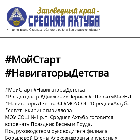
#МойСтарт
#НавигаторыДетства
#МойСтарт #НавигаторыДетства
#Росдетцентр #ДвижениеПервых #оПервомМаеНД
#НавигаторыДетства34 #МОУСОШ1СредняяАхтуба
#советникиринакириллова
МОУ СОШ №1 р.п. Средняя Ахтуба готовится
встречать Праздник Весны и Труда.
Под руководством руководителя филиала
Бобылевой Елены Александровны и классных