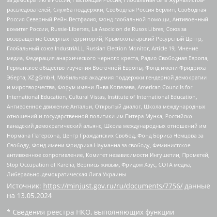
расследователей, Служба поддержки, Свободная Россия Берлин, Свободная
Россия Северный Рейн-Вестфалия, Фонд глобальной помощи, Антивоенный
комитет России, Russie-Libertes, La Asocicion de Rusos Libres, Союз за
возвращение Северных территорий, Крымскотатарский Ресурсный Центр,
Глобальный союз IndustriALL, Russian Election Monitor, Article 19, Мнение
медиа, Федерация анархического черного креста, Радио Свободная Европа,
Германское общество изучения Восточной Европы, Фонд имени Фридриха
Эберта, XZ gGmbH, Мобильная академия поддержки гендерной демократии
и миротворчества, Форум имени Льва Копелева, American Councils for
International Education, Cultural Vistas, Institute of International Education,
Антивоенное движение Антальи, Открытый диалог, Школа международных
отношений и государственной политики им Питера Мунка, Российско-
канадский демократический альянс, Школа международных отношений им
Нормана Патерсона, Центр Гражданских Свобод, Фонд Бориса Немцова за
Свободу, Фонд имени Фридриха Науманна за свободу, Феминистское
антивоенное сопротивление, Комитет независимости Ингушетии, Прометей,
Stop Occupation of Karelia, Вернись живым, Фридом Хаус, СОТА медиа,
Либерально-демократическая Лига Украины
Источник:
https://minjust.gov.ru/ru/documents/7756/
данные
на
13.05.2024
* Сведения реестра НКО, выполняющих функции