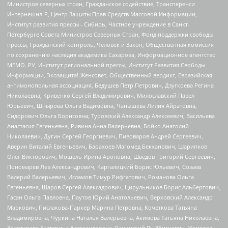
Министров северных стран, Гражданское содействие, Трансперенси
Интернешнл-Р, Центр Защиты Прав Средств Массовой Информации,
Институт развития прессы - Сибирь, Частное учреждение в Санкт-
Петербурге Совета Министров Северных Стран, Фонд поддержки свободы
прессы, Гражданский контроль, Человек и Закон, Общественная комиссия
по сохранению наследия академика Сахарова, Информационное агентство
МЕМО. РУ, Институт региональной прессы, Институт Развития Свободы
Информации, Экозащита!-Женсовет, Общественный вердикт, Евразийская
антимонопольная ассоциация, Бедушев Петр Петрович, Дзугкоева Регина
Николаевна, Кривенко Сергей Владимирович, Милославский Павел
Юрьевич, Шнырова Ольга Вадимовна, Чанышева Лилия Айратовна,
Сидорович Ольга Борисовна, Туровский Александр Алексеевич, Васильева
Анастасия Евгеньевна, Ривина Анна Валерьевна, Бойко Анатолий
Николаевич, Дугин Сергей Георгиевич, Пивоваров Андрей Сергеевич,
Аверин Виталий Евгеньевич, Барахоев Магомед Бекханович, Шарипков
Олег Викторович, Мошель Ирина Ароновна, Шведов Григорий Сергеевич,
Пономарев Лев Александрович, Каргалицкий Борис Юльевич, Созаев
Валерий Валерьевич, Исламов Тимур Рифгатович, Романова Ольга
Евгеньевна, Щаров Сергей Алексадрович, Цирульников Борис Альбертович,
Гасан Ольга Павловна, Паутов Юрий Анатольевич, Верховский Александр
Маркович, Пислакова-Паркер Марина Петровна, Кочеткова Татьяна
Владимировна, Чуркина Наталья Валерьевна, Акимова Татьяна Николаевна,
Золотарева Екатерина Александровна, Рачинский Ян Збигневич, Жемкова