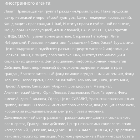
иностранного агента:
Лилит, Правозащитная группа Гражданин.Армия.Право, Нижегородский
центр немецкой и европейской культуры, Центр гендерных исследований,
Фонд защиты прав граждан Штаб, Институт права и публичной политики,
Фонд борьбы с коррупцией, Альянс врачей, НАСИЛИЮ.НЕТ, Мы против
СПИДа, СВЕЧА, Гуманитарное действие, Открытый Петербург, Лига
Избирателей, Правовая инициатива, Гражданский Союз, Хасдей Ерушалаим,
Центр поддержки и содействия развитию средств массовой информации,
Горячая Линия, В защиту прав заключенных, Институт глобализации и
социальных движений, Центр социально-информационных инициатив
Действие, Благотворительный фонд охраны здоровья и защиты прав
граждан, Благотворительный фонд помощи осужденным и их семьям, Фонд
Тольятти, Новое время, Серебряная тайга, Так-Так-Так, Сова, центр Анна,
Проект Апрель, Самарская губерния, Эра здоровья, Мемориал,
Аналитический Центр Юрия Левады, Издательство Парк Гагарина, Фонд
имени Андрея Рылькова, Сфера, Центр СИБАЛЬТ, Уральская правозащитная
группа, Женщины Евразии, Институт прав человека, Фонд защиты гласности,
Российский исследовательский центр по правам человека,
Дальневосточный центр развития гражданских инициатив и социального
партнерства, Гражданское действие, Центр независимых социологических
исследований, Сутяжник, АКАДЕМИЯ ПО ПРАВАМ ЧЕЛОВЕКА, Центр развития
некоммерческих организаций, Частное учреждение в Калининграде Совета