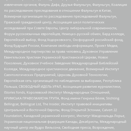
извлечения органов, Фалунь Дафа, Друзья Фалуньгун, Фалуньгун, Коалиция
по расследованию преследования в отношении Фалуньгун в Китае,
Всемирная организация по расследованию преследований Фалуньгун,
Пражский гражданский центр, Ассоциация школ политических
исследований при Совете Европы, Центр либеральной современности,
Форум русскоязычных европейцев, Немецко-русский обмен, Бард колледж,
Европейский выбор, Фонд Ходорковского, Оксфордский российский фонд,
Фонд Будущее России, Компания свободы информации, Проект Медиа,
Международное партнерство за права человека, Духовное Управление
Евангельских Христиан Украинской Христианской Церкви, Новое
Поколение, Духовное Учебное Заведение Международный Библейский
Колледж, Международное христианское движение, Всемирный Институт
Саентологических Предприятий, Церковь Духовной Технологии,
Европейская сеть организаций по наблюдению за выборами, Республика
Польша, СВОБОДНЫЙ ИДЕЛЬ-УРАЛ, Ассоциация развития журналистики,
IStories fonds, Королевский Институт Международных Отношений,
КРИМСЬКА ПРАВОЗАХИСНА ГРУПА, Фонд имени Генриха Бёлля, Stichting
Bellingcat, Bellingcat Ltd, The Insider, Институт правовой инициативы
Центральной и Восточной Европы, Фонд Открытой Эстонии, Calvert 22
Foundation, Канадский украинский конгресс, Институт Макдональда-Лорье,
Украинская национальная федерация Канады, Декабристы, Международный
научный центр им Вудро Вильсона, Свободная пресса, Возрождение,