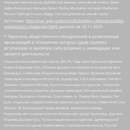
Народная самооборона, Дуббайский джамаат, московская ячейка, Батал-
Хаджи Белхороев, Маньяки Культ Убийц, Молодёжь Которая Улыбается,
Легион Свобода России, Айдар, Русский добровольческий корпус
Источник:
http://nac.gov.ru/terroristicheskie-i-ekstremistskie-
organizacii-i-materialy.html
данные на
16.11.2023
* Перечень общественных объединений и религиозных
организаций в отношении которых судом принято
вступившее в законную силу решение о ликвидации или
запрете деятельности:
Национал-большевистская партия, ВЕК РА, Рада земли Кубанской Духовно
Родовой Державы Русь, Община Духовного Управления Асгардской Веси
Беловодья, Славянская Община Капища Веды Перуна, Мужская Духовная
Семинария Староверов-Инглингов, Нурджулар, К Богодержавию, Таблиги
Джамаат, Свидетели Иеговы, Русское национальное единство, Национал-
социалистическое общество, Джамаат мувахидов, Объединенный Вилайат
Кабарды, Балкарии и Карачая, Союз славян, Ат-Такфир Валь-Хиджра, Пит
Буль, Национал-социалистическая рабочая партия России, Славянский союз,
Формат-18, Благородный Орден Дьявола, Армия воли народа,
Национальная Социалистическая Инициатива города Череповца, Духовно-
Родовая Держава Русь, Русское национальное единство, Древнерусской
Инглистической церкви Православных Староверов-Инглингов, Русский