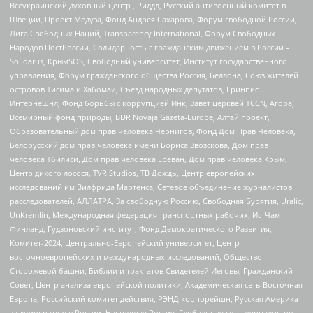
Всеукраинский духовный центр , Риддл, Русский антивоенный комитет в
Швеции, Проект Медуза, Фонд Андрея Сахарова, Форум свободной России,
Лига Свободных Наций, Transparеncy International, Форум Свободных
Народов ПостРоссии, Солидарность с гражданским движением в России –
Solidarus, КрымSOS, Свободный университет, Институт государственного
управления, Форум гражданского общества Россия, Беллона, Союз жителей
островов Тисима и Хабомаи, Съезд народных депутатов, Гринпис
Интернешнл, Фонд борьбы с коррупцией Инк, Завет церквей TCCN, Агора,
Всемирный фонд природы, BDR Novaja Gazeta-Europe, Алтай проект,
Образовательный дом прав человека Чернигов, Фонд Дом Прав Человека,
Белорусский дом прав человека имени Бориса Звозскова, Дом прав
человека Тбилиси, Дом прав человека Ереван, Дом прав человека Крым,
Центр дикого лосося, TVR Studios, ТВ Дождь, Центр европейских
исследований им Вилфрида Мартенса, Сетевое объединение журналистов
расследователей, АЛЛАТРА, За свободную Россию, Свободная Бурятия, Uralic,
UnKremlin, Международная федерация транспортных рабочих, ИстЧам
Финланд, Гудзоновский институт, Фонд Демократического Развития,
Комитет-2024, Центрально-Европейский университет, Центр
восточноевропейских и международных исследований, Общество
Сторожевой башни, Библии и трактатов Свидетелей Иеговы, Гражданский
Совет, Центр анализа европейской политики, Академическая сеть Восточная
Европа, Российский комитет действия, РЭНД корпорейшн, Русская Америка
за демократию в России, Настоящая Россия, Глобальная сеть журналистов-