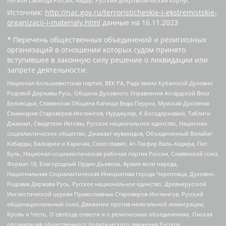
Легион Свобода России, Айдар, Русский добровольческий корпус
Источник:
http://nac.gov.ru/terroristicheskie-i-ekstremistskie-
organizacii-i-materialy.html
данные на
16.11.2023
* Перечень общественных объединений и религиозных
организаций в отношении которых судом принято
вступившее в законную силу решение о ликвидации или
запрете деятельности:
Национал-большевистская партия, ВЕК РА, Рада земли Кубанской Духовно
Родовой Державы Русь, Община Духовного Управления Асгардской Веси
Беловодья, Славянская Община Капища Веды Перуна, Мужская Духовная
Семинария Староверов-Инглингов, Нурджулар, К Богодержавию, Таблиги
Джамаат, Свидетели Иеговы, Русское национальное единство, Национал-
социалистическое общество, Джамаат мувахидов, Объединенный Вилайат
Кабарды, Балкарии и Карачая, Союз славян, Ат-Такфир Валь-Хиджра, Пит
Буль, Национал-социалистическая рабочая партия России, Славянский союз,
Формат-18, Благородный Орден Дьявола, Армия воли народа,
Национальная Социалистическая Инициатива города Череповца, Духовно-
Родовая Держава Русь, Русское национальное единство, Древнерусской
Инглистической церкви Православных Староверов-Инглингов, Русский
общенациональный союз, Движение против нелегальной иммиграции,
Кровь и Честь, О свободе совести и о религиозных объединениях, Омская
организация общественного политического движения Русское