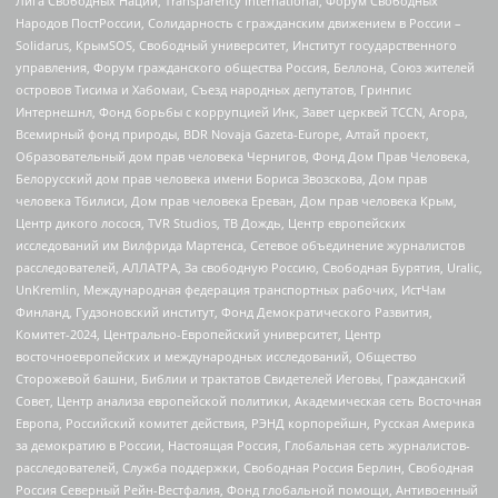
Лига Свободных Наций, Transparеncy International, Форум Свободных
Народов ПостРоссии, Солидарность с гражданским движением в России –
Solidarus, КрымSOS, Свободный университет, Институт государственного
управления, Форум гражданского общества Россия, Беллона, Союз жителей
островов Тисима и Хабомаи, Съезд народных депутатов, Гринпис
Интернешнл, Фонд борьбы с коррупцией Инк, Завет церквей TCCN, Агора,
Всемирный фонд природы, BDR Novaja Gazeta-Europe, Алтай проект,
Образовательный дом прав человека Чернигов, Фонд Дом Прав Человека,
Белорусский дом прав человека имени Бориса Звозскова, Дом прав
человека Тбилиси, Дом прав человека Ереван, Дом прав человека Крым,
Центр дикого лосося, TVR Studios, ТВ Дождь, Центр европейских
исследований им Вилфрида Мартенса, Сетевое объединение журналистов
расследователей, АЛЛАТРА, За свободную Россию, Свободная Бурятия, Uralic,
UnKremlin, Международная федерация транспортных рабочих, ИстЧам
Финланд, Гудзоновский институт, Фонд Демократического Развития,
Комитет-2024, Центрально-Европейский университет, Центр
восточноевропейских и международных исследований, Общество
Сторожевой башни, Библии и трактатов Свидетелей Иеговы, Гражданский
Совет, Центр анализа европейской политики, Академическая сеть Восточная
Европа, Российский комитет действия, РЭНД корпорейшн, Русская Америка
за демократию в России, Настоящая Россия, Глобальная сеть журналистов-
расследователей, Служба поддержки, Свободная Россия Берлин, Свободная
Россия Северный Рейн-Вестфалия, Фонд глобальной помощи, Антивоенный