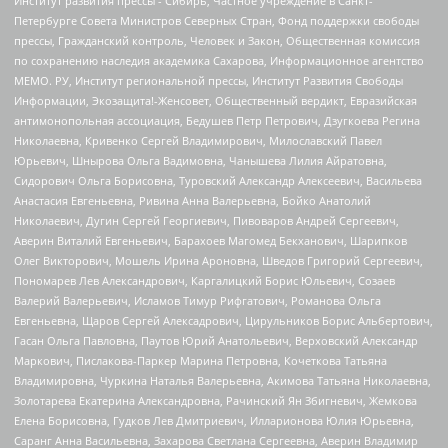
Институт развития прессы - Сибирь, Частное учреждение в Санкт-
Петербурге Совета Министров Северных Стран, Фонд поддержки свободы
прессы, Гражданский контроль, Человек и Закон, Общественная комиссия
по сохранению наследия академика Сахарова, Информационное агентство
МЕМО. РУ, Институт региональной прессы, Институт Развития Свободы
Информации, Экозащита!-Женсовет, Общественный вердикт, Евразийская
антимонопольная ассоциация, Бедушев Петр Петрович, Дзугкоева Регина
Николаевна, Кривенко Сергей Владимирович, Милославский Павел
Юрьевич, Шнырова Ольга Вадимовна, Чанышева Лилия Айратовна,
Сидорович Ольга Борисовна, Туровский Александр Алексеевич, Васильева
Анастасия Евгеньевна, Ривина Анна Валерьевна, Бойко Анатолий
Николаевич, Дугин Сергей Георгиевич, Пивоваров Андрей Сергеевич,
Аверин Виталий Евгеньевич, Барахоев Магомед Бекханович, Шарипков
Олег Викторович, Мошель Ирина Ароновна, Шведов Григорий Сергеевич,
Пономарев Лев Александрович, Каргалицкий Борис Юльевич, Созаев
Валерий Валерьевич, Исламов Тимур Рифгатович, Романова Ольга
Евгеньевна, Щаров Сергей Алексадрович, Цирульников Борис Альбертович,
Гасан Ольга Павловна, Паутов Юрий Анатольевич, Верховский Александр
Маркович, Пислакова-Паркер Марина Петровна, Кочеткова Татьяна
Владимировна, Чуркина Наталья Валерьевна, Акимова Татьяна Николаевна,
Золотарева Екатерина Александровна, Рачинский Ян Збигневич, Жемкова
Елена Борисовна, Гудков Лев Дмитриевич, Илларионова Юлия Юрьевна,
Саранг Анна Васильевна, Захарова Светлана Сергеевна, Аверин Владимир