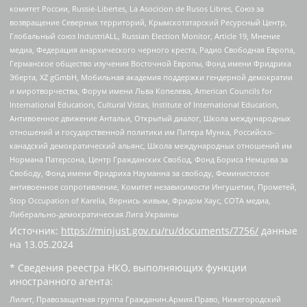
комитет России, Russie-Libertes, La Asocicion de Rusos Libres, Союз за
возвращение Северных территорий, Крымскотатарский Ресурсный Центр,
Глобальный союз IndustriALL, Russian Election Monitor, Article 19, Мнение
медиа, Федерация анархического черного креста, Радио Свободная Европа,
Германское общество изучения Восточной Европы, Фонд имени Фридриха
Эберта, XZ gGmbH, Мобильная академия поддержки гендерной демократии
и миротворчества, Форум имени Льва Копелева, American Councils for
International Education, Cultural Vistas, Institute of International Education,
Антивоенное движение Антальи, Открытый диалог, Школа международных
отношений и государственной политики им Питера Мунка, Российско-
канадский демократический альянс, Школа международных отношений им
Нормана Патерсона, Центр Гражданских Свобод, Фонд Бориса Немцова за
Свободу, Фонд имени Фридриха Науманна за свободу, Феминистское
антивоенное сопротивление, Комитет независимости Ингушетии, Прометей,
Stop Occupation of Karelia, Вернись живым, Фридом Хаус, СОТА медиа,
Либерально-демократическая Лига Украины
Источник:
https://minjust.gov.ru/ru/documents/7756/
данные
на
13.05.2024
* Сведения реестра НКО, выполняющих функции
иностранного агента:
Лилит, Правозащитная группа Гражданин.Армия.Право, Нижегородский