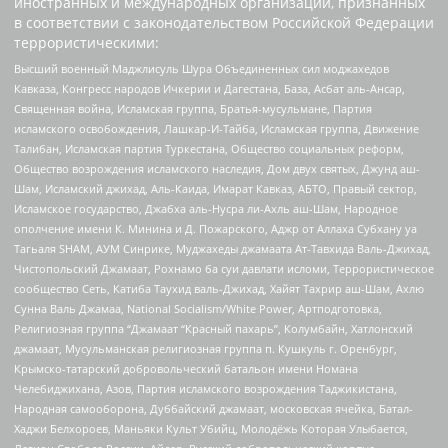
иностранных и международных организаций, признанных
в соответствии с законодательством Российской Федерации
террористическими:
Высший военный Маджлисуль Шура Объединенных сил моджахедов
Кавказа, Конгресс народов Ичкерии и Дагестана, База, Асбат аль-Ансар,
Священная война, Исламская группа, Братья-мусульмане, Партия
исламского освобождения, Лашкар-И-Тайба, Исламская группа, Движение
Талибан, Исламская партия Туркестана, Общество социальных реформ,
Общество возрождения исламского наследия, Дом двух святых, Джунд аш-
Шам, Исламский джихад, Аль-Каида, Имарат Кавказ, АБТО, Правый сектор,
Исламское государство, Джабха аль-Нусра ли-Ахль аш-Шам, Народное
ополчение имени К. Минина и Д. Пожарского, Аджр от Аллаха Субхану уа
Тагьаля SHAM, АУМ Синрике, Муджахеды джамаата Ат-Тавхида Валь-Джихад,
Чистопольский Джамаат, Рохнамо ба суи давлати исломи, Террористическое
сообщество Сеть, Катиба Таухид валь-Джихад, Хайят Тахрир аш-Шам, Ахлю
Сунна Валь Джамаа, National Socialism/White Power, Артподготовка,
Религиозная группа “Джамаат “Красный пахарь”, Колумбайн, Хатлонский
джамаат, Мусульманская религиозная группа п. Кушкуль г. Оренбург,
Крымско-татарский добровольческий батальон имени Номана
Челебиджихана, Азов, Партия исламского возрождения Таджикистана,
Народная самооборона, Дуббайский джамаат, московская ячейка, Батал-
Хаджи Белхороев, Маньяки Культ Убийц, Молодёжь Которая Улыбается,