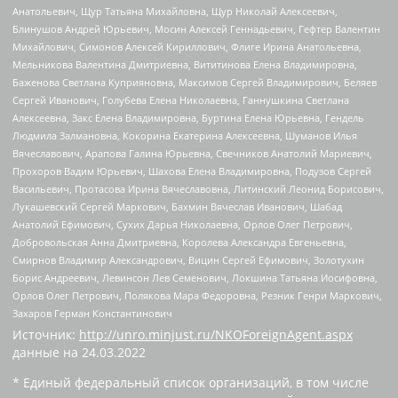
Анатольевич, Щур Татьяна Михайловна, Щур Николай Алексеевич,
Блинушов Андрей Юрьевич, Мосин Алексей Геннадьевич, Гефтер Валентин
Михайлович, Симонов Алексей Кириллович, Флиге Ирина Анатольевна,
Мельникова Валентина Дмитриевна, Вититинова Елена Владимировна,
Баженова Светлана Куприяновна, Максимов Сергей Владимирович, Беляев
Сергей Иванович, Голубева Елена Николаевна, Ганнушкина Светлана
Алексеевна, Закс Елена Владимировна, Буртина Елена Юрьевна, Гендель
Людмила Залмановна, Кокорина Екатерина Алексеевна, Шуманов Илья
Вячеславович, Арапова Галина Юрьевна, Свечников Анатолий Мариевич,
Прохоров Вадим Юрьевич, Шахова Елена Владимировна, Подузов Сергей
Васильевич, Протасова Ирина Вячеславовна, Литинский Леонид Борисович,
Лукашевский Сергей Маркович, Бахмин Вячеслав Иванович, Шабад
Анатолий Ефимович, Сухих Дарья Николаевна, Орлов Олег Петрович,
Добровольская Анна Дмитриевна, Королева Александра Евгеньевна,
Смирнов Владимир Александрович, Вицин Сергей Ефимович, Золотухин
Борис Андреевич, Левинсон Лев Семенович, Локшина Татьяна Иосифовна,
Орлов Олег Петрович, Полякова Мара Федоровна, Резник Генри Маркович,
Захаров Герман Константинович
Источник:
http://unro.minjust.ru/NKOForeignAgent.aspx
данные на
24.03.2022
* Единый федеральный список организаций, в том числе