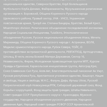
национальное единство, Северное Братство, Клуб Болельщиков
Футбольного Клуба Динамо, Файзрахманисты, Мусульманская религиозная
организация п. Боровский, Община Коренного Русского народа
Щелковского района, Правый сектор, УНА - УНСО, Украинская
повстанческая армия, Тризуб им. Степана Бандеры, Братство, Белый Крест,
Misanthropic division, Религиозное объединение последователей инглиизма,
Народная Социальная Инициатива, TulaSkins, Этнополитическое
объединение Русские, Русское национальное объединение Атака, Мечеть
Мирмамеда, Община Коренного Русского народа г. Астрахани, ВОЛЯ,
Меджлис крымскотатарского народа, Рубеж Севера, ТОЙС, О
противодействии экстремистской деятельности, РЕВТАТПОД, Артподготовка,
Штольц, В честь иконы Божией Матери Державная, Сектор 16,
Независимость, Фирма, Молодежная правозащитная группа МПГ, Курсом
Правды и Единения, Каракольская инициативная группа, Автоград Крю,
Союз Славянских Сил Руси, Алля-Аят, Благотворительный пансионат Ак Умут,
Русская республика Русь, Арестантское уголовное единство, Башкорт, Нация
и свобода, Нация и свобода, W.H.С., Фалунь Дафа, Иртыш Ultras, Русский
Патриотический клуб-Новокузнецк/РПК, Сибирский державный союз, Фонд
борьбы с коррупцией, Фонд защиты прав граждан, Штабы Навального,
Совет граждан СССР Прикубанского округа г. Краснодара, Мужское
государство, Народное объединение русского движения, Народное
движение Адат, Народный совет граждан РСФСР СССР Архангельской