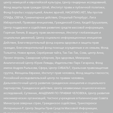
центр немецкой и европейской культуры, Центр гендерных исследований,
Фонд защиты прав граждан Штаб, Институт права и публичной политики,
Фонд борьбы с коррупцией, Альянс врачей, НАСИЛИЮ.НЕТ, Мы против
СПИДа, СВЕЧА, Гуманитарное действие, Открытый Петербург, Лига
Избирателей, Правовая инициатива, Гражданский Союз, Хасдей Ерушалаим,
Центр поддержки и содействия развитию средств массовой информации,
Горячая Линия, В защиту прав заключенных, Институт глобализации и
социальных движений, Центр социально-информационных инициатив
Действие, Благотворительный фонд охраны здоровья и защиты прав
граждан, Благотворительный фонд помощи осужденным и их семьям, Фонд
Тольятти, Новое время, Серебряная тайга, Так-Так-Так, Сова, центр Анна,
Проект Апрель, Самарская губерния, Эра здоровья, Мемориал,
Аналитический Центр Юрия Левады, Издательство Парк Гагарина, Фонд
имени Андрея Рылькова, Сфера, Центр СИБАЛЬТ, Уральская правозащитная
группа, Женщины Евразии, Институт прав человека, Фонд защиты гласности,
Российский исследовательский центр по правам человека,
Дальневосточный центр развития гражданских инициатив и социального
партнерства, Гражданское действие, Центр независимых социологических
исследований, Сутяжник, АКАДЕМИЯ ПО ПРАВАМ ЧЕЛОВЕКА, Центр развития
некоммерческих организаций, Частное учреждение в Калининграде Совета
Министров северных стран, Гражданское содействие, Трансперенси
Интернешнл-Р, Центр Защиты Прав Средств Массовой Информации,