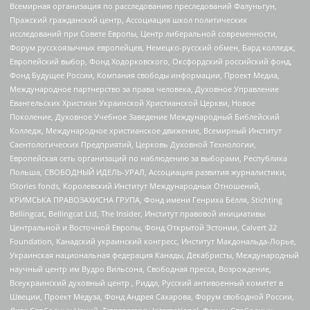
Всемирная организация по расследованию преследований Фалуньгун,
Пражский гражданский центр, Ассоциация школ политических
исследований при Совете Европы, Центр либеральной современности,
Форум русскоязычных европейцев, Немецко-русский обмен, Бард колледж,
Европейский выбор, Фонд Ходорковского, Оксфордский российский фонд,
Фонд Будущее России, Компания свободы информации, Проект Медиа,
Международное партнерство за права человека, Духовное Управление
Евангельских Христиан Украинской Христианской Церкви, Новое
Поколение, Духовное Учебное Заведение Международный Библейский
Колледж, Международное христианское движение, Всемирный Институт
Саентологических Предприятий, Церковь Духовной Технологии,
Европейская сеть организаций по наблюдению за выборами, Республика
Польша, СВОБОДНЫЙ ИДЕЛЬ-УРАЛ, Ассоциация развития журналистики,
IStories fonds, Королевский Институт Международных Отношений,
КРИМСЬКА ПРАВОЗАХИСНА ГРУПА, Фонд имени Генриха Бёлля, Stichting
Bellingcat, Bellingcat Ltd, The Insider, Институт правовой инициативы
Центральной и Восточной Европы, Фонд Открытой Эстонии, Calvert 22
Foundation, Канадский украинский конгресс, Институт Макдональда-Лорье,
Украинская национальная федерация Канады, Декабристы, Международный
научный центр им Вудро Вильсона, Свободная пресса, Возрождение,
Всеукраинский духовный центр , Риддл, Русский антивоенный комитет в
Швеции, Проект Медуза, Фонд Андрея Сахарова, Форум свободной России,