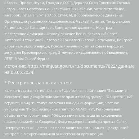
области, Проект Штурм, Граждане СССР, Держава Союз Советских Светлых
Родов, Совет Советских Социалистических Районов, Meta Platforms Inc,
Facebook, Instagram, WhatsApp, СИЧ-С14, Добровольческое Движение
Организации украинских националистов, Черный Комитет, Татарстанское
Региональное Всетатарское общественное движение, Невоград,
Молодежное Демократическое Движение Весна, Верховный Совет
Татарской Автономной Советской Социалистической Республики, Конгресс
ойрат-калмыцкого народа, Исполнительный комитет совета народных
депутатов Красноярского края, Этническое национальное объединение,
ЛГБТ, Я.МЫ Сергей Фургал
Источник:
https://minjust.gov.ru/ru/documents/7822/
данные
на
03.05.2024
* Реестр иностранных агентов:
Калининградская региональная общественная организация "Экозащита!-Женсовет", Фонд содействия защите прав и свобод граждан "Общественный вердикт", Фонд "Институт Развития Свободы Информации", Частное учреждение "Информационное агентство МЕМО. РУ", Региональная общественная организация "Общественная комиссия по сохранению наследия академика Сахарова", Фонд поддержки свободы прессы, Санкт-Петербургская общественная правозащитная организация "Гражданский контроль", Межрегиональная общественная организация "Информационно-просветительский центр "Мемориал", Региональный Фонд "Центр Защиты Прав Средств Массовой Информации", с 05.12.2023 Фонд "Центр Защиты Прав Средств массовой информации", Региональная общественная благотворительная организация помощи беженцам и мигрантам "Гражданское содействие", Негосударственное образовательное учреждение дополнительного профессионального образования (повышение квалификации) специалистов "АКАДЕМИЯ ПО ПРАВАМ ЧЕЛОВЕКА", Свердловская региональная общественная организация "Сутяжник", Автономная некоммерческая организация "Центр независимых социологических исследований", Союз общественных объединений "Российский исследовательский центр по правам человека", Региональное общественное учреждение научно-информационный центр "МЕМОРИАЛ", Некоммерческая организация "Фонд защиты гласности", Автономная некоммерческая организация "Институт прав человека", Городская общественная организация "Екатеринбургское общество "МЕМОРИАЛ", Городская общественная организация "Рязанское историко-просветительское и правозащитное общество "Мемориал" (Рязанский Мемориал), Челябинский региональный орган общественной самодеятельности – женское общественное объединение "Женщины Евразии", Челябинский региональный орган общественной самодеятельности "Уральская правозащитная группа", Фонд содействия защите здоровья и социальной справедливости имени Андрея Рылькова, Автономная Некоммерческая Организация "Аналитический Центр Юрия Левады", Автономная некоммерческая организация социальной поддержки населения "Проект Апрель", Региональная общественная организация помощи женщинам и детям, находящимся в кризисной ситуации "Информационно-методический центр "Анна", Фонд содействия развитию массовых коммуникаций и правовому просвещению "Так-так-Так", Фонд содействия устойчивому развитию "Серебряная тайга", Свердловский региональный общественный фонд социальных проектов "Новое время", "Idel.Реалии", Кавказ.Реалии, Крым.Реалии, Телеканал Настоящее Время, Татаро-башкирская служба Радио Свобода (Azatliq Radiosi), Радио Свободная Европа/Радио Свобода (PCE/PC), "Сибирь.Реалии", "Фактограф", Благотворительный фонд помощи осужденным и их семьям, Автономная некоммерческая организация "Институт глобализации и социальных движений", Фонд "В защиту прав заключенных", Частное учреждение "Центр поддержки и содействия развитию средств массовой информации", Пензенский региональный общественный благотворительный фонд "Гражданский союз", "Север.Реалии", Некоммерческая организация Фонд "Правовая инициатива", Общество с ограниченной ответственностью "Радио Свободная Европа/Радио Свобода", Чешское информационное агентство "MEDIUM-ORIENT", Красноярская региональная общественная организация "Мы против СПИДа", Камалягин Денис Николаевич, Маркелов Сергей Евгеньевич, Пономарев Лев Александрович, Савицкая Людмила Алексеевна, Автономная некоммерческая организация "Центр по работе с проблемой насилия "НАСИЛИЮ.НЕТ", Межрегиональный профессиональный союз работников здравоохранения "Альянс врачей", Юридическое лицо, зарегистрированное в Латвийской Республике, SIA "Medusa Project" (регистрационный номер 40103797863, дата регистрации 10.06.2014), Некоммерческая организация "Фонд по борьбе с коррупцией", Автономная некоммерческая организация "Институт права и публичной политики", Баданин Роман Сергеевич, Гликин Максим Александрович, Железнова Мария Михайловна, Лукьянова Юлия Сергеевна, Маетная Елизавета Витальевна, Маняхин Петр Борисович, Чуракова Ольга Владимировна, Ярош Юлия Петровна, Юридическое лицо "The Insider SIA", зарегистрированное в Риге, Латвийская Республика (дата регистрации 26.06.2015), являющееся администратором доменного имени интернет-издания "The Insider SIA", https://theins.ru, Постернак Алексей Евгеньевич, Рубин Михаил Аркадьевич, Анин Роман Александрович, Юридическое лицо Istories fonds, зарегистрированное в Латвийской Республике (регистрационный номер 50008295751, дата регистрации 24.02.2020), Великовский Дмитрий Александрович, Долинина Ирина Николаевна, Мароховская Алеся Алексеевна, Шлейнов Роман Юрьевич, Шмагун Олеся Валентиновна, Общество с ограниченной ответственностью "Альтаир 2021", Общество с ограниченной ответственностью "Вега 2021", Общество с ограниченной ответственностью "Главный редактор 2021", Общество с ограниченной ответственностью "Ромашки монолит", Важенков Артем Валерьевич, Ивановская областная общественная организация "Центр гендерных исследований", Гурман Юрий Альбертович, Медиапроект "ОВД-Инфо", Егоров Владимир Владимирович, Жилинский Владимир Александрович, Общество с ограниченной ответственностью "ЗП", Иванова София Юрьевна, Карезина Инна Павловна, Кильтау Екатерина Викторовна, Петров Алексей Викторович, Пискунов Сергей Евгеньевич, Смирнов Сергей Сергеевич, Тихонов Михаил Сергеевич, Общество с ограниченной ответственностью "ЖУРНАЛИСТ-ИНОСТРАННЫЙ АГЕНТ", Арапова Галина Юрьевна, Вольтская Татьяна Анатольевна, Американская компания "Mason G.E.S. Anonymous Foundation" (США), являющаяся владельцем интернет-издания https://mnews.world/, Компания "Stichting Bellingcat", зарегистрированная в Нидерландах (дата регистрации 11.07.2018), Захаров Андрей Вячеславович, Клепиковская Екатерина Дмитриевна, Общество с ограниченной ответственностью "МЕМО", Перл Роман Александрович, Симонов Евгений Алексеевич, Соловьева Елена Анатольевна, Сотников Даниил Владимирович, Сурначева Елизавета Дмитриевна, Автономная некоммерческая организация по защите прав человека и информированию населения "Якутия – Наше Мнение", Общество с ограниченной ответственностью "Москоу диджитал медиа", с 26.01.2023 Общество с ограниченной ответственностью "Чайка Белые сады", Ветошкина Валерия Валерьевна, Заговора Максим Александрович, Межрегиональное общественное движение "Российская ЛГБТ - сеть", Оленичев Максим Владимирович, Павлов Иван Юрьевич, Скворцова Елена Сергеевна, Общество с ограниченной ответственностью "Как бы инагент", Кочетков Игорь Викторович, Общество с ограниченной ответственностью "Честные выборы", Еланчик Олег Александрович, Общество с ограниченной ответственностью "Нобелевский призыв", Гималова Регина Эмилевна, Григорьев Андрей Валерьевич, Григорьева Алина Александровна, Ассоциация по содействию защите прав призывников, альтернативнослужащих и военнослужащих "Правозащитная группа "Гражданин.Армия.Право", Хисамова Регина Фаритовна, Автономная некоммерческая организация по реализации социально-правовых программ "Лилит", Дальневосточное общественное движение "Маяк", Санкт-Петербургская ЛГБТ-инициативная группа "Выход", Инициативная группа ЛГБТ+ "Реверс", Алексеев Андрей Викторович, Бекбулатова Таисия Львовна, Беляев Иван Михайлович, Владыкина Елена Сергеевна, Гельман Марат Александрович, Никульшина Вероника Юрьевна, Толоконникова Надежда Андреевна, Шендерович Виктор Анатольевич, Общество с ограниченной ответственностью "Данное сообщение", Общество с ограниченной ответственностью Издательский дом "Новая глава", Айнбиндер Александра Александровна, Московский комьюнити-центр для ЛГБТ+инициатив, Благотворительный фонд развития филантропии, Deutsche Welle (Германия, Kurt-Schumacher-Strasse 3, 53113 Bonn), Борзунова Мария Михайловна, Воробьев Виктор Викторович, Голубева Анна Львовна, Константинова Алла Михайловна, Малкова Ирина Владимировна, Мурадов Мурад Абдулгалимович, Осетинская Елизавета Николаевна, Понасенков Евгений Николаевич, Ганапольский Матвей Юрьевич, Киселев Евгений Алексеевич, Борухович Ирина Григорьевна, Дремин Иван Тимофеевич, Дубровский Дмитрий Викторович, Красноярская региональная общественная организация поддержки и развития альтернативных образовательных технологий и межкультурных коммуникаций "ИНТЕРРА", Маяковская Екатерина Алексеевна, Фейгин Марк Захарович, Филимонов Андрей Викторович, Дзугкоева Регина Николаевна, Доброхотов Роман Александрович, Дудь Юрий Александрович, Елкин Сергей Владимирович, Кругликов Кирилл Игоревич, Сабунаева Мария Леонидовна, Семенов Алексей Владимирович, Шаинян Карен Багратович, Шульман Екатерина Михайловна, Асафьев Артур Валерьевич, Вахштайн Виктор Семенович, Венедиктов Алексей Алексеевич, Лушникова Екатерина Евгеньевна, Волков Леонид Михайлович, Невзоров Александр Глебович, Пархоменко Сергей Борисович, Сироткин Ярослав Николаевич, Кара-Мурза Владимир Владимирович, Баранова Наталья Владимировна, Гозман Леонид Яковлевич, Кагарлицкий Борис Юльевич, Климарев Михаил Валерьевич, Милов Владимир Станиславович, Автономная некоммерческая организация Краснодарский центр современного искусства "Типография", Моргенштерн Алишер Тагирович, Соболь Любовь Эдуардовна, Общество с ограниченной ответственностью "ЛИЗА НОРМ", Каспаров Гарри Кимович, Ходорковский Михаил Борисович, Общество с ограниченной ответственностью "Апрельские тезисы", Данилович Ирина Брониславовна, Кашин Олег Владимирович, Петров Николай Владимирович, Пивоваров Алексей Владимирович, Соколов Михаил Владимирович, Цветкова Юлия Владимировна, Чичваркин Евгений Александрович, Комитет против пыток/Команда против пыток, Общество с ограниченной ответственностью "Первый научный", Общество с ограниченной ответственностью "Вертолет и ко", Белоцерковская Вероника Борисовна, Кац Максим Евгеньевич, Лазарева Татьяна Юрьевна, Шаведдинов Руслан Табризович, Яшин Илья Валерьевич, Общество с ограниченной ответственностью "Иноагент ААВ", Алешковский Дмитрий Петрович, Альбац Евгения Марковна, Быков Дмитрий Львович, Галямина Юлия Евгеньевна, Лойко Сергей Леонидович, Мартынов Кирилл Константинович, Медведев Сергей Александрович, Крашенинников Федор Геннадиевич, Гордеева Катерина Вл