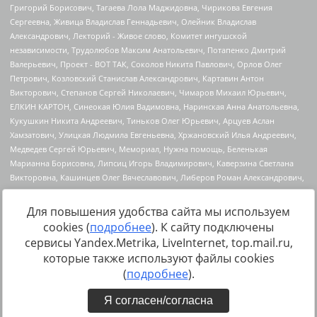
Для повышения удобства сайта мы используем
cookies (
подробнее
). К сайту подключены
Источник:
https://minjust.gov.ru/uploaded/files/reestr-
сервисы Yandex.Metrika, LiveInternet, top.mail.ru,
inostrannyih-agentov-22-03-2024.pdf
данные на
22.03.2024
которые также используют файлы cookies
(
подробнее
).
Я согласен/согласна