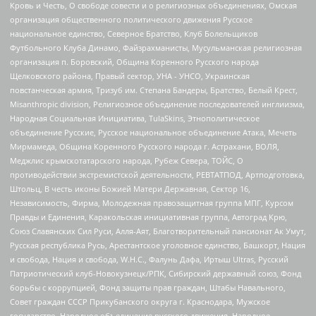
Кровь и Честь, О свободе совести и о религиозных объединениях, Омская
организация общественного политического движения Русское
национальное единство, Северное Братство, Клуб Болельщиков
Футбольного Клуба Динамо, Файзрахманисты, Мусульманская религиозная
организация п. Боровский, Община Коренного Русского народа
Щелковского района, Правый сектор, УНА - УНСО, Украинская
повстанческая армия, Тризуб им. Степана Бандеры, Братство, Белый Крест,
Misanthropic division, Религиозное объединение последователей инглиизма,
Народная Социальная Инициатива, TulaSkins, Этнополитическое
объединение Русские, Русское национальное объединение Атака, Мечеть
Мирмамеда, Община Коренного Русского народа г. Астрахани, ВОЛЯ,
Меджлис крымскотатарского народа, Рубеж Севера, ТОЙС, О
противодействии экстремистской деятельности, РЕВТАТПОД, Артподготовка,
Штольц, В честь иконы Божией Матери Державная, Сектор 16,
Независимость, Фирма, Молодежная правозащитная группа МПГ, Курсом
Правды и Единения, Каракольская инициативная группа, Автоград Крю,
Союз Славянских Сил Руси, Алля-Аят, Благотворительный пансионат Ак Умут,
Русская республика Русь, Арестантское уголовное единство, Башкорт, Нация
и свобода, Нация и свобода, W.H.С., Фалунь Дафа, Иртыш Ultras, Русский
Патриотический клуб-Новокузнецк/РПК, Сибирский державный союз, Фонд
борьбы с коррупцией, Фонд защиты прав граждан, Штабы Навального,
Совет граждан СССР Прикубанского округа г. Краснодара, Мужское
государство, Народное объединение русского движения, Народное