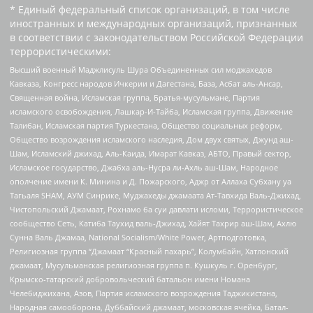
* Единый федеральный список организаций, в том числе
иностранных и международных организаций, признанных
в соответствии с законодательством Российской Федерации
террористическими:
Высший военный Маджлисуль Шура Объединенных сил моджахедов
Кавказа, Конгресс народов Ичкерии и Дагестана, База, Асбат аль-Ансар,
Священная война, Исламская группа, Братья-мусульмане, Партия
исламского освобождения, Лашкар-И-Тайба, Исламская группа, Движение
Талибан, Исламская партия Туркестана, Общество социальных реформ,
Общество возрождения исламского наследия, Дом двух святых, Джунд аш-
Шам, Исламский джихад, Аль-Каида, Имарат Кавказ, АБТО, Правый сектор,
Исламское государство, Джабха аль-Нусра ли-Ахль аш-Шам, Народное
ополчение имени К. Минина и Д. Пожарского, Аджр от Аллаха Субхану уа
Тагьаля SHAM, АУМ Синрике, Муджахеды джамаата Ат-Тавхида Валь-Джихад,
Чистопольский Джамаат, Рохнамо ба суи давлати исломи, Террористическое
сообщество Сеть, Катиба Таухид валь-Джихад, Хайят Тахрир аш-Шам, Ахлю
Сунна Валь Джамаа, National Socialism/White Power, Артподготовка,
Религиозная группа “Джамаат “Красный пахарь”, Колумбайн, Хатлонский
джамаат, Мусульманская религиозная группа п. Кушкуль г. Оренбург,
Крымско-татарский добровольческий батальон имени Номана
Челебиджихана, Азов, Партия исламского возрождения Таджикистана,
Народная самооборона, Дуббайский джамаат, московская ячейка, Батал-