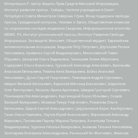
Интернешнл-Р, Центр Защиты Прав Средств Массовой Информации,
Институт развития прессы - Сибирь, Частное учреждение в Санкт-
Петербурге Совета Министров Северных Стран, Фонд поддержки свободы
прессы, Гражданский контроль, Человек и Закон, Общественная комиссия
по сохранению наследия академика Сахарова, Информационное агентство
МЕМО. РУ, Институт региональной прессы, Институт Развития Свободы
Информации, Экозащита!-Женсовет, Общественный вердикт, Евразийская
антимонопольная ассоциация, Бедушев Петр Петрович, Дзугкоева Регина
Николаевна, Кривенко Сергей Владимирович, Милославский Павел
Юрьевич, Шнырова Ольга Вадимовна, Чанышева Лилия Айратовна,
Сидорович Ольга Борисовна, Туровский Александр Алексеевич, Васильева
Анастасия Евгеньевна, Ривина Анна Валерьевна, Бойко Анатолий
Николаевич, Дугин Сергей Георгиевич, Пивоваров Андрей Сергеевич,
Аверин Виталий Евгеньевич, Барахоев Магомед Бекханович, Шарипков
Олег Викторович, Мошель Ирина Ароновна, Шведов Григорий Сергеевич,
Пономарев Лев Александрович, Каргалицкий Борис Юльевич, Созаев
Валерий Валерьевич, Исламов Тимур Рифгатович, Романова Ольга
Евгеньевна, Щаров Сергей Алексадрович, Цирульников Борис Альбертович,
Гасан Ольга Павловна, Паутов Юрий Анатольевич, Верховский Александр
Маркович, Пислакова-Паркер Марина Петровна, Кочеткова Татьяна
Владимировна, Чуркина Наталья Валерьевна, Акимова Татьяна Николаевна,
Золотарева Екатерина Александровна, Рачинский Ян Збигневич, Жемкова