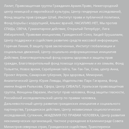
Лилит, Правозащитная группа Гражданин.Армия.Право, Нижегородский
центр немецкой и европейской культуры, Центр гендерных исследований,
Фонд защиты прав граждан Штаб, Институт права и публичной политики,
Фонд борьбы с коррупцией, Альянс врачей, НАСИЛИЮ.НЕТ, Мы против
СПИДа, СВЕЧА, Гуманитарное действие, Открытый Петербург, Лига
Избирателей, Правовая инициатива, Гражданский Союз, Хасдей Ерушалаим,
Центр поддержки и содействия развитию средств массовой информации,
Горячая Линия, В защиту прав заключенных, Институт глобализации и
социальных движений, Центр социально-информационных инициатив
Действие, Благотворительный фонд охраны здоровья и защиты прав
граждан, Благотворительный фонд помощи осужденным и их семьям, Фонд
Тольятти, Новое время, Серебряная тайга, Так-Так-Так, Сова, центр Анна,
Проект Апрель, Самарская губерния, Эра здоровья, Мемориал,
Аналитический Центр Юрия Левады, Издательство Парк Гагарина, Фонд
имени Андрея Рылькова, Сфера, Центр СИБАЛЬТ, Уральская правозащитная
группа, Женщины Евразии, Институт прав человека, Фонд защиты гласности,
Российский исследовательский центр по правам человека,
Дальневосточный центр развития гражданских инициатив и социального
партнерства, Гражданское действие, Центр независимых социологических
исследований, Сутяжник, АКАДЕМИЯ ПО ПРАВАМ ЧЕЛОВЕКА, Центр развития
некоммерческих организаций, Частное учреждение в Калининграде Совета
Министров северных стран, Гражданское содействие, Трансперенси