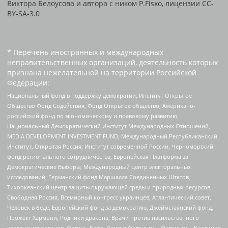
Виктора Белоусова и автора с ником P.Fisxo, лицензии CC-
BY-SA-3.0
* Перечень иностранных и международных
неправительственных организаций, деятельность которых
признана нежелательной на территории Российской
Федерации:
Национальный фонд в поддержку демократии, Институт Открытое
Общество Фонд Содействия, Фонд Открытое общество, Американо-
российский фонд по экономическому и правовому развитию,
Национальный Демократический Институт Международных Отношений,
MEDIA DEVELOPMENT INVESTMENT FUND, Международный Республиканский
Институт, Открытая Россия, Институт современной России, Черноморский
фонд регионального сотрудничества, Европейская Платформа за
Демократические Выборы, Международный центр электоральных
исследований, Германский фонд Маршалла Соединенных Штатов,
Тихоокеанский центр защиты окружающей среды и природных ресурсов,
Свободная Россия, Всемирный конгресс украинцев, Атлантический совет,
Человек в беде, Европейский фонд за демократию, Джеймстаунский фонд,
Прожект Хармони, Родники дракона, Врачи против насильственного
извлечения органов, Фалунь Дафа, Друзья Фалуньгун, Фалуньгун, Коалиция