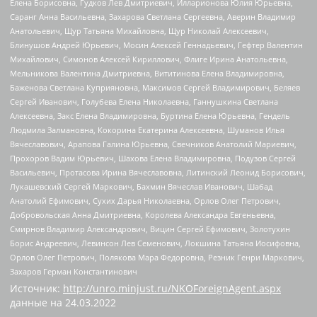
Елена Борисовна, Гудков Лев Дмитриевич, Илларионова Юлия Юрьевна,
Саранг Анна Васильевна, Захарова Светлана Сергеевна, Аверин Владимир
Анатольевич, Щур Татьяна Михайловна, Щур Николай Алексеевич,
Блинушов Андрей Юрьевич, Мосин Алексей Геннадьевич, Гефтер Валентин
Михайлович, Симонов Алексей Кириллович, Флиге Ирина Анатольевна,
Мельникова Валентина Дмитриевна, Вититинова Елена Владимировна,
Баженова Светлана Куприяновна, Максимов Сергей Владимирович, Беляев
Сергей Иванович, Голубева Елена Николаевна, Ганнушкина Светлана
Алексеевна, Закс Елена Владимировна, Буртина Елена Юрьевна, Гендель
Людмила Залмановна, Кокорина Екатерина Алексеевна, Шуманов Илья
Вячеславович, Арапова Галина Юрьевна, Свечников Анатолий Мариевич,
Прохоров Вадим Юрьевич, Шахова Елена Владимировна, Подузов Сергей
Васильевич, Протасова Ирина Вячеславовна, Литинский Леонид Борисович,
Лукашевский Сергей Маркович, Бахмин Вячеслав Иванович, Шабад
Анатолий Ефимович, Сухих Дарья Николаевна, Орлов Олег Петрович,
Добровольская Анна Дмитриевна, Королева Александра Евгеньевна,
Смирнов Владимир Александрович, Вицин Сергей Ефимович, Золотухин
Борис Андреевич, Левинсон Лев Семенович, Локшина Татьяна Иосифовна,
Орлов Олег Петрович, Полякова Мара Федоровна, Резник Генри Маркович,
Захаров Герман Константинович
Источник:
http://unro.minjust.ru/NKOForeignAgent.aspx
данные на
24.03.2022