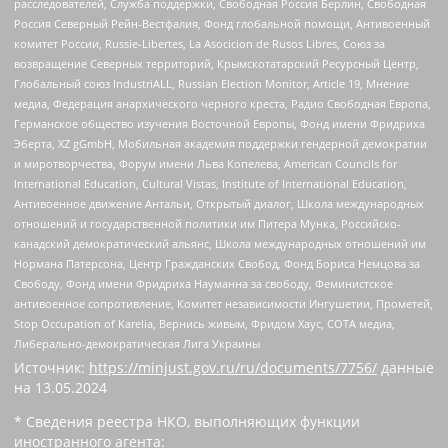
расследователей, Служба поддержки, Свободная Россия Берлин, Свободная
Россия Северный Рейн-Вестфалия, Фонд глобальной помощи, Антивоенный
комитет России, Russie-Libertes, La Asocicion de Rusos Libres, Союз за
возвращение Северных территорий, Крымскотатарский Ресурсный Центр,
Глобальный союз IndustriALL, Russian Election Monitor, Article 19, Мнение
медиа, Федерация анархического черного креста, Радио Свободная Европа,
Германское общество изучения Восточной Европы, Фонд имени Фридриха
Эберта, XZ gGmbH, Мобильная академия поддержки гендерной демократии
и миротворчества, Форум имени Льва Копелева, American Councils for
International Education, Cultural Vistas, Institute of International Education,
Антивоенное движение Антальи, Открытый диалог, Школа международных
отношений и государственной политики им Питера Мунка, Российско-
канадский демократический альянс, Школа международных отношений им
Нормана Патерсона, Центр Гражданских Свобод, Фонд Бориса Немцова за
Свободу, Фонд имени Фридриха Науманна за свободу, Феминистское
антивоенное сопротивление, Комитет независимости Ингушетии, Прометей,
Stop Occupation of Karelia, Вернись живым, Фридом Хаус, СОТА медиа,
Либерально-демократическая Лига Украины
Источник:
https://minjust.gov.ru/ru/documents/7756/
данные
на
13.05.2024
* Сведения реестра НКО, выполняющих функции
иностранного агента: