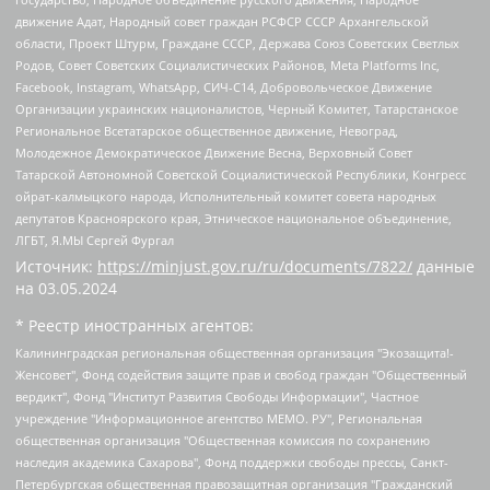
движение Адат, Народный совет граждан РСФСР СССР Архангельской
области, Проект Штурм, Граждане СССР, Держава Союз Советских Светлых
Родов, Совет Советских Социалистических Районов, Meta Platforms Inc,
Facebook, Instagram, WhatsApp, СИЧ-С14, Добровольческое Движение
Организации украинских националистов, Черный Комитет, Татарстанское
Региональное Всетатарское общественное движение, Невоград,
Молодежное Демократическое Движение Весна, Верховный Совет
Татарской Автономной Советской Социалистической Республики, Конгресс
ойрат-калмыцкого народа, Исполнительный комитет совета народных
депутатов Красноярского края, Этническое национальное объединение,
ЛГБТ, Я.МЫ Сергей Фургал
Источник:
https://minjust.gov.ru/ru/documents/7822/
данные
на
03.05.2024
* Реестр иностранных агентов:
Калининградская региональная общественная организация "Экозащита!-Женсовет", Фонд содействия защите прав и свобод граждан "Общественный вердикт", Фонд "Институт Развития Свободы Информации", Частное учреждение "Информационное агентство МЕМО. РУ", Региональная общественная организация "Общественная комиссия по сохранению наследия академика Сахарова", Фонд поддержки свободы прессы, Санкт-Петербургская общественная правозащитная организация "Гражданский контроль", Межрегиональная общественная организация "Информационно-просветительский центр "Мемориал", Региональный Фонд "Центр Защиты Прав Средств Массовой Информации", с 05.12.2023 Фонд "Центр Защиты Прав Средств массовой информации", Региональная общественная благотворительная организация помощи беженцам и мигрантам "Гражданское содействие", Негосударственное образовательное учреждение дополнительного профессионального образования (повышение квалификации) специалистов "АКАДЕМИЯ ПО ПРАВАМ ЧЕЛОВЕКА", Свердловская региональная общественная организация "Сутяжник", Автономная некоммерческая организация "Центр независимых социологических исследований", Союз общественных объединений "Российский исследовательский центр по правам человека", Региональное общественное учреждение научно-информационный центр "МЕМОРИАЛ", Некоммерческая организация "Фонд защиты гласности", Автономная некоммерческая организация "Институт прав человека", Городская общественная организация "Екатеринбургское общество "МЕМОРИАЛ", Городская общественная организация "Рязанское историко-просветительское и правозащитное общество "Мемориал" (Рязанский Мемориал), Челябинский региональный орган общественной самодеятельности – женское общественное объединение "Женщины Евразии", Челябинский региональный орган общественной самодеятельности "Уральская правозащитная группа", Фонд содействия защите здоровья и социальной справедливости имени Андрея Рылькова, Автономная Некоммерческая Организация "Аналитический Центр Юрия Левады", Автономная некоммерческая организация социальной поддержки населения "Проект Апрель", Региональная общественная организация помощи женщинам и детям, находящимся в кризисной ситуации "Информационно-методический центр "Анна", Фонд содействия развитию массовых коммуникаций и правовому просвещению "Так-так-Так", Фонд содействия устойчивому развитию "Серебряная тайга", Свердловский региональный общественный фонд социальных проектов "Новое время", "Idel.Реалии", Кавказ.Реалии, Крым.Реалии, Телеканал Настоящее Время, Татаро-башкирская служба Радио Свобода (Azatliq Radiosi), Радио Свободная Европа/Радио Свобода (PCE/PC), "Сибирь.Реалии", "Фактограф", Благотворительный фонд помощи осужденным и их семьям, Автономная некоммерческая организация "Институт глобализации и социальных движений", Фонд "В защиту прав заключенных", Частное учреждение "Центр поддержки и содействия развитию средств массовой информации", Пензенский региональный общественный благотворительный фонд "Гражданский союз", "Север.Реалии", Некоммерческая организация Фонд "Правовая инициатива", Общество с ограниченной ответственностью "Радио Свободная Европа/Радио Свобода", Чешское информационное агентство "MEDIUM-ORIENT", Красноярская региональная общественная организация "Мы против СПИДа", Камалягин Денис Николаевич, Маркелов Сергей Евгеньевич, Пономарев Лев Александрович, Савицкая Людмила Алексеевна, Автономная некоммерческая организация "Центр по работе с проблемой насилия "НАСИЛИЮ.НЕТ", Межрегиональный профессиональный союз работников здравоохранения "Альянс врачей", Юридическое лицо, зарегистрированное в Латвийской Республике, SIA "Medusa Project" (регистрационный номер 40103797863, дата регистрации 10.06.2014), Некоммерческая организация "Фонд по борьбе с коррупцией", Автономная некоммерческая организация "Институт права и публичной политики", Баданин Роман Сергеевич, Гликин Максим Александрович, Железнова Мария Михайловна, Лукьянова Юлия Сергеевна, Маетная Елизавета Витальевна, Маняхин Петр Борисович, Чуракова Ольга Владимировна, Ярош Юлия Петровна, Юридическое лицо "The Insider SIA", зарегистрированное в Риге, Латвийская Республика (дата регистрации 26.06.2015), являющееся администратором доменного имени интернет-издания "The Insider SIA", https://theins.ru, Постернак Алексей Евгеньевич, Рубин Михаил Аркадьевич, Анин Роман Александрович, Юридическое лицо Istories fonds, зарегистрированное в Латвийской Республике (регистрационный номер 50008295751, дата регистрации 24.02.2020), Великовский Дмитрий Александрович, Долинина Ирина Николаевна, Мароховская Алеся Алексеевна, Шлейнов Роман Юрьевич, Шмагун Олеся Валентиновна, Общество с ограниченной ответственностью "Альтаир 2021", Общество с ограниченной ответственностью "Вега 2021", Общество с ограниченной ответственностью "Главный редактор 2021", Общество с ограниченной ответственностью "Ромашки монолит", Важенков Артем Валерьевич, Ивановская областная общественная организация "Центр гендерных исследований", Гурман Юрий Альбертович, Медиапроект "ОВД-Инфо", Егоров Владимир Владимирович, Жилинский Владимир Александрович, Общество с ограниченной ответственностью "ЗП", Иванова София Юрьевна, Карезина Инна Павловна, Кильтау Екатерина Викторовна, Петров Алексей Викторович, Пискунов Сергей Евгеньевич, Смирнов Сергей Сергеевич, Тихонов Михаил Сергеевич, Общество с ограниченной ответственностью "ЖУРНАЛИСТ-ИНОСТРАННЫЙ АГЕНТ", Арапова Галина Юрьевна, Вольтская Татьяна Анатольевна, Американская компания "Mason G.E.S. Anonymous Foundation" (США), являющаяся владельцем интернет-издания https://mnews.world/, Компания "Stichting Bellingcat", зарегистрированная в Нидерландах (дата регистрации 11.07.2018), Захаров Андрей Вячеславович, Клепиковская Екатерина Дмитриевна, Общество с ограниченной ответственностью "МЕМО", Перл Роман Александрович, Симонов Евгений Алексеевич, Соловьева Елена Анатольевна, Сотников Даниил Владимирович, Сурначева Елизавета Дмитриевна, Автономная некоммерческая организация по защите прав человека и информированию населения "Якутия – Наше Мнение", Общество с ограниченной ответственностью "Москоу диджитал медиа", с 26.01.2023 Общество с ограниченной ответственностью "Чайка Белые сады", Ветошкина Валерия Валерьевна, Заговора Максим Александрович, Межрегиональное общественное движение "Российская ЛГБТ - сеть", Оленичев Максим Владимирович, Павлов Иван Юрьевич, Скворцова Елена Сергеевна, Общество с ограниченной ответственностью "Как бы инагент", Кочетков Игорь Викторович, Общество с ограниченной ответственностью "Честные выборы", Еланчик Олег Александрович, Общество с ограниченной ответственностью "Нобелевский призыв", Гималова Регина Эмилевна, Григорьев Андрей Валерьевич, Григорьева Алина Александровна, Ассоциация по содействию защите прав призывников, альтернативнослужащих и военнослужащих "Правозащитная группа "Гражданин.Армия.Право", Хисамова Регина Фаритовна, Автономная некоммерческая организация по реализации социально-правовых программ "Лилит", Дальневосточное общественное движение "Маяк", Санкт-Петербургская ЛГБТ-инициативная группа "Выход", Инициативная группа ЛГБТ+ "Реверс", Алексеев Андрей Викторович, Бекбулатова Таисия Львовна, Беляев Иван Михайлович, Владыкина Елена Сергеевна, Гельман Марат Александрович, Никульшина Вероника Юрьевна, Толоконникова Надежда Андреевна, Шендерович Виктор Анатольевич, Общество с ограниченной ответственностью "Данное сообщение", Общество с ограниченной ответственностью Издательский дом "Новая глава", Айнбиндер Александра Александровна, Московский комьюнити-центр для ЛГБТ+инициатив, Благотворительный фонд развития филантропии, Deutsche Welle (Германия, Kurt-Schumacher-Strasse 3, 53113 Bonn), Борзунова Мария Михайловна, Воробьев Виктор Викторович, Голубева Анна Львовна, Константинова Алла Михайловна, Малкова Ирина Владимировна, Мурадов Мурад Абдулгалимович, Осетинская Елизавета Николаевна, Понасенков Евгений Николаевич, Ганапольский Матвей Юрьевич, Киселев Евгений Алексеевич, Борухович Ирина Григорьевна, Дремин Иван Тимофеевич, Дубровский Дмитрий Викторович, Красноярская региональная общественная организация поддержки и развития альтернативных образовательных технологий и межкультурных коммуникаций "ИНТЕРРА", Маяковская Екатерина Алексеевна, Фейгин Марк Захарович, Филимонов Андрей Викторович, Дзугкоева Регина Николаевна, Доброхотов Роман Александрович, Дудь Юрий Александрович, Елкин Сергей Владимирович, Кругликов Кирилл Игоревич, Сабунаева Мария Леонидовна, Семенов Алексей Владимирович, Шаинян Карен Багратович, Шульман Екатерина Михайловна, Асафьев Артур Валерьевич, Вахштайн Виктор Семенович, Венедиктов Алексей Алексеевич, Лушникова Екатерина Евгеньевна, Волков Леонид Михайлович, Невзоров Александр Глебович, Пархоменко Сергей Борисович, Сироткин Ярослав Николаевич, Кара-Мурза Владимир Владимирович, Баранова Наталья Владимировна, Гозман Леонид Яковлевич, Кагарлицкий Борис Юльевич, Климарев Михаил Валерьевич, Милов Владимир Станиславович, Автономная некоммерческая организация Краснодарский центр современного искусства "Типография", Моргенштерн Алишер Тагирович, Соболь Любовь Эдуардовна, Общество с ограниченной ответственностью "ЛИЗА НОРМ", Каспаров Гарри Кимович, Ходорковский Михаил Борисович, Общество с ограниченной ответственностью "Апрельские тезисы", Данилович Ирина Брониславовна, Кашин Олег Владимирович, Петров Николай Владимирович, Пивоваров Алексей Владимирович, Соколов Михаил Владимирович, Цветкова Юлия Владимировна, Чичваркин Евгений Александрович, Комитет против пыток/Команда против пыток, Общество с ограниченной ответственностью "Первый научный", Общество с ограниченной ответственностью "Вертолет и ко", Белоцерковская Вероника Борисовна, Кац Максим Евгеньевич, Лазарева Татьяна Юрьевна, Шаведдинов Руслан Табризович, Яшин Илья Валерьевич, Общество с ограниченной ответственностью "Иноагент ААВ", Алешковский Дмитрий Петрович, Альбац Евгения Марковна, Быков Дмитрий Львович, Галямина Юлия Евгеньевна, Лойко Сергей Леонидович, Мартынов Кирилл Константинович, Медведев Сергей Александрович, Крашенинников Федор Геннадиевич, Гордеева Катерина Вл