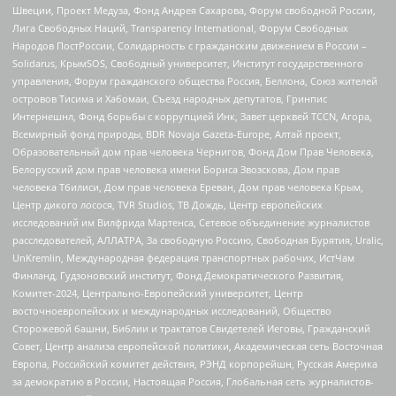
Швеции, Проект Медуза, Фонд Андрея Сахарова, Форум свободной России,
Лига Свободных Наций, Transparеncy International, Форум Свободных
Народов ПостРоссии, Солидарность с гражданским движением в России –
Solidarus, КрымSOS, Свободный университет, Институт государственного
управления, Форум гражданского общества Россия, Беллона, Союз жителей
островов Тисима и Хабомаи, Съезд народных депутатов, Гринпис
Интернешнл, Фонд борьбы с коррупцией Инк, Завет церквей TCCN, Агора,
Всемирный фонд природы, BDR Novaja Gazeta-Europe, Алтай проект,
Образовательный дом прав человека Чернигов, Фонд Дом Прав Человека,
Белорусский дом прав человека имени Бориса Звозскова, Дом прав
человека Тбилиси, Дом прав человека Ереван, Дом прав человека Крым,
Центр дикого лосося, TVR Studios, ТВ Дождь, Центр европейских
исследований им Вилфрида Мартенса, Сетевое объединение журналистов
расследователей, АЛЛАТРА, За свободную Россию, Свободная Бурятия, Uralic,
UnKremlin, Международная федерация транспортных рабочих, ИстЧам
Финланд, Гудзоновский институт, Фонд Демократического Развития,
Комитет-2024, Центрально-Европейский университет, Центр
восточноевропейских и международных исследований, Общество
Сторожевой башни, Библии и трактатов Свидетелей Иеговы, Гражданский
Совет, Центр анализа европейской политики, Академическая сеть Восточная
Европа, Российский комитет действия, РЭНД корпорейшн, Русская Америка
за демократию в России, Настоящая Россия, Глобальная сеть журналистов-