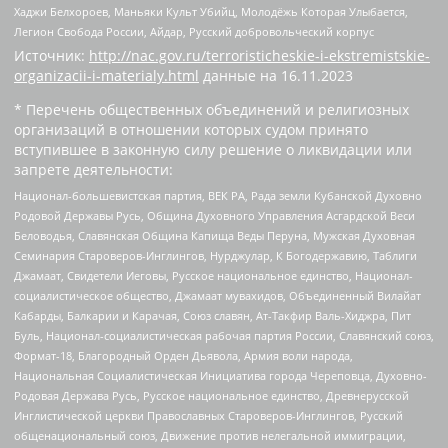
Хаджи Белхороев, Маньяки Культ Убийц, Молодёжь Которая Улыбается,
Легион Свобода России, Айдар, Русский добровольческий корпус
Источник:
http://nac.gov.ru/terroristicheskie-i-ekstremistskie-
organizacii-i-materialy.html
данные на
16.11.2023
* Перечень общественных объединений и религиозных
организаций в отношении которых судом принято
вступившее в законную силу решение о ликвидации или
запрете деятельности:
Национал-большевистская партия, ВЕК РА, Рада земли Кубанской Духовно
Родовой Державы Русь, Община Духовного Управления Асгардской Веси
Беловодья, Славянская Община Капища Веды Перуна, Мужская Духовная
Семинария Староверов-Инглингов, Нурджулар, К Богодержавию, Таблиги
Джамаат, Свидетели Иеговы, Русское национальное единство, Национал-
социалистическое общество, Джамаат мувахидов, Объединенный Вилайат
Кабарды, Балкарии и Карачая, Союз славян, Ат-Такфир Валь-Хиджра, Пит
Буль, Национал-социалистическая рабочая партия России, Славянский союз,
Формат-18, Благородный Орден Дьявола, Армия воли народа,
Национальная Социалистическая Инициатива города Череповца, Духовно-
Родовая Держава Русь, Русское национальное единство, Древнерусской
Инглистической церкви Православных Староверов-Инглингов, Русский
общенациональный союз, Движение против нелегальной иммиграции,