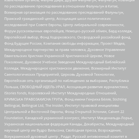
по расследованию преследования в отношении Фалуньгун в Китае,
Всемирная организация по расследованию преследований Фалуньгун,
Пражский гражданский центр, Ассоциация школ политических
исследований при Совете Европы, Центр либеральной современности,
Форум русскоязычных европейцев, Немецко-русский обмен, Бард колледж,
Европейский выбор, Фонд Ходорковского, Оксфордский российский фонд,
Фонд Будущее России, Компания свободы информации, Проект Медиа,
Международное партнерство за права человека, Духовное Управление
Евангельских Христиан Украинской Христианской Церкви, Новое
Поколение, Духовное Учебное Заведение Международный Библейский
Колледж, Международное христианское движение, Всемирный Институт
Саентологических Предприятий, Церковь Духовной Технологии,
Европейская сеть организаций по наблюдению за выборами, Республика
Польша, СВОБОДНЫЙ ИДЕЛЬ-УРАЛ, Ассоциация развития журналистики,
IStories fonds, Королевский Институт Международных Отношений,
КРИМСЬКА ПРАВОЗАХИСНА ГРУПА, Фонд имени Генриха Бёлля, Stichting
Bellingcat, Bellingcat Ltd, The Insider, Институт правовой инициативы
Центральной и Восточной Европы, Фонд Открытой Эстонии, Calvert 22
Foundation, Канадский украинский конгресс, Институт Макдональда-Лорье,
Украинская национальная федерация Канады, Декабристы, Международный
научный центр им Вудро Вильсона, Свободная пресса, Возрождение,
Всеукраинский духовный центр , Риддл, Русский антивоенный комитет в