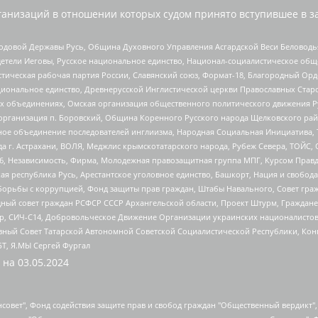
анизаций в отношении которых судом принято вступившее в з
 Родовой Державы Русь, Община Духовного Управления Асгардской Веси Беловод
детели Иеговы, Русское национальное единство, Национал-социалистическое об
истическая рабочая партия России, Славянский союз, Формат-18, Благородный Ор
ациональное единство, Древнерусской Инглистической церкви Православных Ста
ных объединениях, Омская организация общественного политического движения Р
рганизация п. Боровский, Община Коренного Русского народа Щелковского район
гиозное объединение последователей инглиизма, Народная Социальная Инициатива,
 г. Астрахани, ВОЛЯ, Меджлис крымскотатарского народа, Рубеж Севера, ТОЙС, 
6, Независимость, Фирма, Молодежная правозащитная группа МПГ, Курсом Правд
ая республика Русь, Арестантское уголовное единство, Башкорт, Нация и свобода,
орьбы с коррупцией, Фонд защиты прав граждан, Штабы Навального, Совет гражд
ный совет граждан РСФСР СССР Архангельской области, Проект Штурм, Граждане 
tsApp, СИЧ-С14, Добровольческое Движение Организации украинских националисто
ный Совет Татарской Автономной Советской Социалистической Республики, Кон
БТ, Я.МЫ Сергей Фургал
 на
03.05.2024
мная некоммерческая организация "Центр по работе с проблемой насилия "НАСИЛИЮ.НЕТ", Межрегиональный профессиональный союз работников здравоохранения "Альянс врачей", Юридическое лицо, зарегистрированное в Латвийской Республике, SIA "Medusa Project" (регистрационный номер 40103797863, дата регистрации 10.06.2014), Некоммерческая организация "Фонд по борьбе с коррупцией", Автономная некоммерческая организация "Институт права и публичной политики", Баданин Роман Сергеевич, Гликин Максим Александрович, Железнова Мария Михайловна, Лукьянова Юлия Сергеевна, Маетная Елизавета Витальевна, Маняхин Петр Борисович, Чуракова Ольга Владимировна, Ярош Юлия Петровна, Юридическое лицо "The Insider SIA", зарегистрированное в Риге, Латвийская Республика (дата регистрации 26.06.2015), являющееся администратором доменного имени интернет-издания "The Insider SIA", https://theins.ru, Постернак Алексей Евгеньевич, Рубин Михаил Аркадьевич, Анин Роман Александрович, Юридическое лицо Istories fonds, зарегистрированное в Латвийской Республике (регистрационный номер 50008295751, дата регистрации 24.02.2020), Великовский Дмитрий Александрович, Долинина Ирина Николаевна, Мароховская Алеся Алексеевна, Шлейнов Роман Юрьевич, Шмагун Олеся Валентиновна, Общество с ограниченной ответственностью "Альтаир 2021", Общество с ограниченной ответственностью "Вега 2021", Общество с ограниченной ответственностью "Главный редактор 2021", Общество с ограниченной ответственностью "Ромашки монолит", Важенков Артем Валерьевич, Ивановская областная общественная организация "Центр гендерных исследований", Гурман Юрий Альбертович, Медиапроект "ОВД-Инфо", Егоров Владимир Владимирович, Жилинский Владимир Александрович, Общество с ограниченной ответственностью "ЗП", Иванова София Юрьевна, Карезина Инна Павловна, Кильтау Екатерина Викторовна, Петров Алексей Викторович, Пискунов Сергей Евгеньевич, Смирнов Сергей Сергеевич, Тихонов Михаил Сергеевич, Общество с ограниченной ответственностью "ЖУРНАЛИСТ-ИНОСТРАННЫЙ АГЕНТ", Арапова Галина Юрьевна, Вольтская Татьяна Анатольевна, Американская компания "Mason G.E.S. Anonymous Foundation" (США), являющаяся владельцем интернет-издания https://mnews.world/, Компания "Stichting Bellingcat", зарегистрированная в Нидерландах (дата регистрации 11.07.2018), Захаров Андрей Вячеславович, Клепиковская Екатерина Дмитриевна, Общество с ограниченной ответственностью "МЕМО", Перл Роман Александрович, Симонов Евгений Алексеевич, Соловьева Елена Анатольевна, Сотников Даниил Владимирович, Сурначева Елизавета Дмитриевна, Автономная некоммерческая организация по защите прав человека и информированию населения "Якутия – Наше Мнение", Общество с ограниченной ответственностью "Москоу диджитал медиа", с 26.01.2023 Общество с ограниченной ответственностью "Чайка Белые сады", Ветошкина Валерия Валерьевна, Заговора Максим Александрович, Межрегиональное общественное движение "Российская ЛГБТ - сеть", Оленичев Максим Владимирович, Павлов Иван Юрьевич, Скворцова Елена Сергеевна, Общество с ограниченной ответственностью "Как бы инагент", Кочетков Игорь Викторович, Общество с ограниченной ответственностью "Честные выборы", Еланчик Олег Александрович, Общество с ограниченной ответственностью "Нобелевский призыв", Гималова Регина Эмилевна, Григорьев Андрей Валерьевич, Григорьева Алина Александровна, Ассоциация по содействию защите прав призывников, альтернативнослужащих и военнослужащих "Правозащитная группа "Гражданин.Армия.Право", Хисамова Регина Фаритовна, Автономная некоммерческая организация по реализации социально-правовых программ "Лилит", Дальн