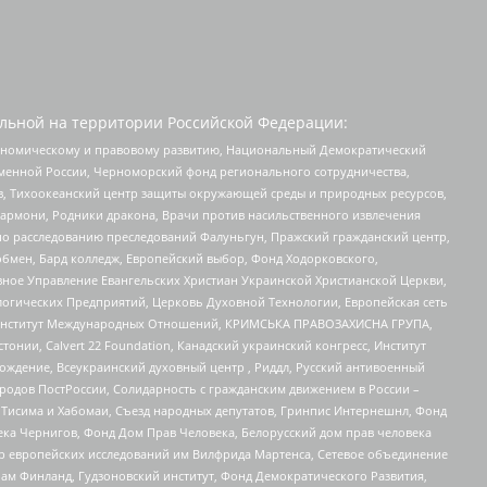
льной на территории Российской Федерации:
кономическому и правовому развитию, Национальный Демократический
менной России, Черноморский фонд регионального сотрудничества,
, Тихоокеанский центр защиты окружающей среды и природных ресурсов,
 Хармони, Родники дракона, Врачи против насильственного извлечения
по расследованию преследований Фалуньгун, Пражский гражданский центр,
бмен, Бард колледж, Европейский выбор, Фонд Ходорковского,
ное Управление Евангельских Христиан Украинской Христианской Церкви,
огических Предприятий, Церковь Духовной Технологии, Европейская сеть
ий Институт Международных Отношений, КРИМСЬКА ПРАВОЗАХИСНА ГРУПА,
стонии, Calvert 22 Foundation, Канадский украинский конгресс, Институт
ждение, Всеукраинский духовный центр , Риддл, Русский антивоенный
ародов ПостРоссии, Солидарность с гражданским движением в России –
в Тисима и Хабомаи, Съезд народных депутатов, Гринпис Интернешнл, Фонд
ека Чернигов, Фонд Дом Прав Человека, Белорусский дом прав человека
нтр европейских исследований им Вилфрида Мартенса, Сетевое объединение
Чам Финланд, Гудзоновский институт, Фонд Демократического Развития,