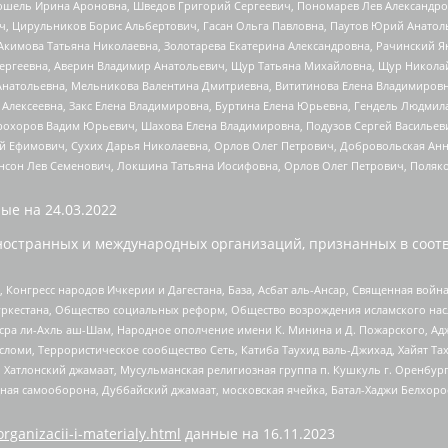
ошель Ирина Ароновна, Шведов Григорий Сергеевич, Пономарев Лев Александро
ч, Цирульников Борис Альбертович, Гасан Ольга Павловна, Паутов Юрий Анато
Акимова Татьяна Николаевна, Золотарева Екатерина Александровна, Рачинский Я
Сергеевна, Аверин Владимир Анатольевич, Щур Татьяна Михайловна, Щур Никола
Анатольевна, Мельникова Валентина Дмитриевна, Вититинова Елена Владимировн
 Алексеевна, Закс Елена Владимировна, Буртина Елена Юрьевна, Гендель Людмил
рохоров Вадим Юрьевич, Шахова Елена Владимировна, Подузов Сергей Васильеви
й Ефимович, Сухих Дарья Николаевна, Орлов Олег Петрович, Добровольская Анн
нсон Лев Семенович, Локшина Татьяна Иосифовна, Орлов Олег Петрович, Поляк
ые на
24.03.2022
ностранных и международных организаций, признанных в соотв
нгресс народов Ичкерии и Дагестана, База, Асбат аль-Ансар, Священная война,
уркестана, Общество социальных реформ, Общество возрождения исламского насл
Нусра ли-Ахль аш-Шам, Народное ополчение имени К. Минина и Д. Пожарского, Ад
сломи, Террористическое сообщество Сеть, Катиба Таухид валь-Джихад, Хайят Тах
, Хатлонский джамаат, Мусульманская религиозная группа п. Кушкуль г. Оренбу
ная самооборона, Дуббайский джамаат, московская ячейка, Батал-Хаджи Белхор
organizacii-i-materialy.html
данные на
16.11.2023