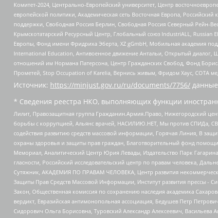
Комитет-2024, Центрально-Европейский университет, Центр восточноевроп
европейской политики, Академическая сеть Восточная Европа, Российский к
поддержки, Свободная Россия Берлин, Свободная Россия Северный Рейн-Вест
Крымскотатарский Ресурсный Центр, Глобальный союз IndustriALL, Russian E
Европы, Фонд имени Фридриха Эберта, XZ gGmbH, Мобильная академия поддержк
International Education, Антивоенное движение Антальи, Открытый диало
отношений им Нормана Патерсона, Центр Гражданских Свобод, Фонд Бориса
Прометей, Stop Occupation of Karelia, Вернись живым, Фридом Хаус, СОТА 
Источник:
https://minjust.gov.ru/ru/documents/7756/
данные
* Сведения реестра НКО, выполняющих функции иностранн
Лилит, Правозащитная группа Гражданин.Армия.Право, Нижегородский цент
борьбы с коррупцией, Альянс врачей, НАСИЛИЮ.НЕТ, Мы против СПИДа, СВЕ
содействия развитию средств массовой информации, Горячая Линия, В защ
охраны здоровья и защиты прав граждан, Благотворительный фонд помощи ос
Мемориал, Аналитический Центр Юрия Левады, Издательство Парк Гагарина
гласности, Российский исследовательский центр по правам человека, Даль
Сутяжник, АКАДЕМИЯ ПО ПРАВАМ ЧЕЛОВЕКА, Центр развития некоммерческих
Защиты Прав Средств Массовой Информации, Институт развития прессы - Си
Закон, Общественная комиссия по сохранению наследия академика Сахаров
вердикт, Евразийская антимонопольная ассоциация, Бедушев Петр Петрови
Сидорович Ольга Борисовна, Туровский Александр Алексеевич, Васильева А