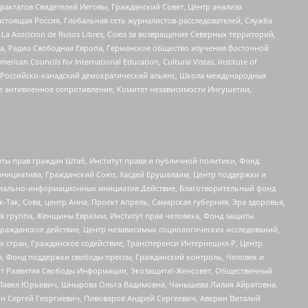
актатов Свидетелей Иеговы, Гражданский Совет, Центр анализа
астоящая Россия, Глобальная сеть журналистов-расследователей, Служба
a Asocicion de Rusos Libres, Союз за возвращение Северных территорий,
еста, Радио Свободная Европа, Германское общество изучения Восточной
ouncils for International Education, Cultural Vistas, Institute of
, Российско-канадский демократический альянс, Школа международных
е антивоенное сопротивление, Комитет независимости Ингушетии,
ты прав граждан Штаб, Институт права и публичной политики, Фонд
инициатива, Гражданский Союз, Хасдей Ерушалаим, Центр поддержки и
социально-информационных инициатив Действие, Благотворительный фонд
Так, Сова, центр Анна, Проект Апрель, Самарская губерния, Эра здоровья,
я группа, Женщины Евразии, Институт прав человека, Фонд защиты
Гражданское действие, Центр независимых социологических исследований,
стран, Гражданское содействие, Трансперенси Интернешнл-Р, Центр
н, Фонд поддержки свободы прессы, Гражданский контроль, Человек и
тут Развития Свободы Информации, Экозащита!-Женсовет, Общественный
й Павел Юрьевич, Шнырова Ольга Вадимовна, Чанышева Лилия Айратовна,
ин Сергей Георгиевич, Пивоваров Андрей Сергеевич, Аверин Виталий