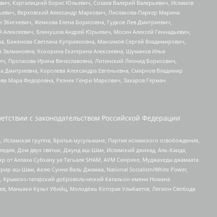
вич, Каргалицкий Борис Юльевич, Созаев Валерий Валерьевич, Исламов
льевич, Верховский Александр Маркович, Пислакова-Паркер Марина
н Збигневич, Жемкова Елена Борисовна, Гудков Лев Дмитриевич,
й Алексеевич, Блинушов Андрей Юрьевич, Мосин Алексей Геннадьевич,
а, Баженова Светлана Куприяновна, Максимов Сергей Владимирович,
а Залмановна, Кокорина Екатерина Алексеевна, Шуманов Илья
ч, Протасова Ирина Вячеславовна, Литинский Леонид Борисович,
а Дмитриевна, Королева Александра Евгеньевна, Смирнов Владимир
ова Мара Федоровна, Резник Генри Маркович, Захаров Герман
етствии с законодательством Российской Федерации
 Исламская группа, Братья-мусульмане, Партия исламского освобождения,
едия, Дом двух святых, Джунд аш-Шам, Исламский джихад, Аль-Каида,
жр от Аллаха Субхану уа Тагьаля SHAM, АУМ Синрике, Муджахеды джамаата
рир аш-Шам, Ахлю Сунна Валь Джамаа, National Socialism/White Power,
рг, Крымско-татарский добровольческий батальон имени Номана
оев, Маньяки Культ Убийц, Молодёжь Которая Улыбается, Легион Свобода