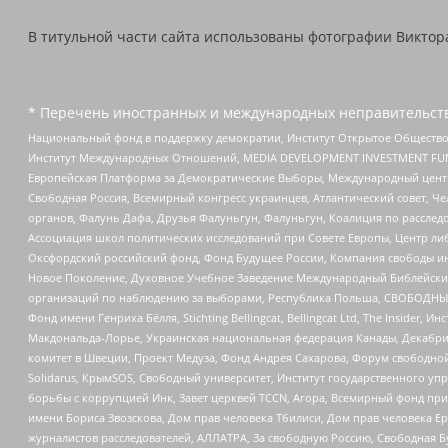
В титульной части сайта использованы фотографии Виктора 
* Перечень иностранных и международных неправительств
Национальный фонд в поддержку демократии, Институт Открытое Общество
Институт Международных Отношений, MEDIA DEVELOPMENT INVESTMENT FUND,
Европейская Платформа за Демократические Выборы, Международный цент
Свободная Россия, Всемирный конгресс украинцев, Атлантический совет, Ч
органов, Фалунь Дафа, Друзья Фалуньгун, Фалуньгун, Коалиция по рассле
Ассоциация школ политических исследований при Совете Европы, Центр ли
Оксфордский российский фонд, Фонд Будущее России, Компания свободы ин
Новое Поколение, Духовное Учебное Заведение Международный Библейский
организаций по наблюдению за выборами, Республика Польша, СВОБОДНЫЙ
Фонд имени Генриха Бёлля, Stichting Bellingcat, Bellingcat Ltd, The Inside
Макдональда-Лорье, Украинская национальная федерация Канады, Декабрис
комитет в Швеции, Проект Медуза, Фонд Андрея Сахарова, Форум свободной 
Solidarus, КрымSOS, Свободный университет, Институт государственного у
борьбы с коррупцией Инк, Завет церквей TCCN, Агора, Всемирный фонд при
имени Бориса Звозскова, Дом прав человека Тбилиси, Дом прав человека Ер
журналистов расследователей, АЛЛАТРА, За свободную Россию, Свободная Б