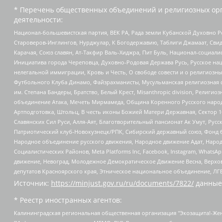
* Перечень общественных объединений и религиозных орг
деятельности:
Национал-большевистская партия, ВЕК РА, Рада земли Кубанской Духовно
Староверов-Инглингов, Нурджулар, К Богодержавию, Таблиги Джамаат, Сви
Карачая, Союз славян, Ат-Такфир Валь-Хиджра, Пит Буль, Национал-социал
Инициатива города Череповца, Духовно-Родовая Держава Русь, Русское н
нелегальной иммиграции, Кровь и Честь, О свободе совести и о религиоз
Футбольного Клуба Динамо, Файзрахманисты, Мусульманская религиозная о
им. Степана Бандеры, Братство, Белый Крест, Misanthropic division, Рели
объединение Атака, Мечеть Мирмамеда, Община Коренного Русского народа
Артподготовка, Штольц, В честь иконы Божией Матери Державная, Сектор 1
Славянских Сил Руси, Алля-Аят, Благотворительный пансионат Ак Умут, Русск
Патриотический клуб-Новокузнецк/РПК, Сибирский державный союз, Фонд б
Народное объединение русского движения, Народное движение Адат, Народ
Социалистических Районов, Meta Platforms Inc, Facebook, Instagram, Wha
движение, Невоград, Молодежное Демократическое Движение Весна, Верхов
депутатов Красноярского края, Этническое национальное объединение, ЛГ
Источник:
https://minjust.gov.ru/ru/documents/7822/
данные
* Реестр иностранных агентов:
Калининградская региональная общественная организация "Экозащита!-Женсовет", Фонд содействия защите прав и свобод граждан "Общественный вердикт", Фонд "Институт Развития Свободы Информации", Частное учреждение "Информационное агентство МЕМО. РУ", Региональная общественная организация "Общественная комиссия по сохранению наследия академика Сахарова", Фонд поддержки свободы прессы, Санкт-Петербургская общественная правозащитная организация "Гражданский контроль", Межрегиональная общественная организация "Информационно-просветительский центр "Мемориал", Региональный Фонд "Центр Защиты Прав Средств Массовой Информации", с 05.12.2023 Фонд "Центр Защиты Прав Средств массовой информации", Региональная общественная благотворительная организация помощи беженцам и мигрантам "Гражданское содействие", Негосударственное образовательное учреждение дополнительного профессионального образования (повышение квалификации) специалистов "АКАДЕМИЯ ПО ПРАВАМ ЧЕЛОВЕКА", Свердловская региональная общественная организация "Сутяжник", Автономная некоммерческая организация "Центр независимых социологических исследований", Союз общественных объединений "Российский исследовательский центр по правам человека", Региональное общественное учреждение научно-информационный центр "МЕМОРИАЛ", Некоммерческая организация "Фонд защиты гласности", Автономная некоммерческая организация "Институт прав человека", Городская общественная организация "Екатеринбургское общество "МЕМОРИАЛ", Городская общественная организация "Рязанское историко-просветительское и правозащитное общество "Мемориал" (Рязанский Мемориал), Челябинский региональный орган общественной самодеятельности – женское общественное объединение "Женщины Евразии", Челябинский региональный орган общественной самодеятельности "Уральская правозащитная группа", Фонд содействия защите здоровья и социальной справедливости имени Андрея Рылькова, Автономная Некоммерческая Организация "Аналитический Центр Юрия Левады", Автономная некоммерческая организация социальной поддержки населения "Проект Апрель", Региональная общественная организация помощи женщинам и детям, находящимся в кризисной ситуации "Информационно-методический центр "Анна", Фонд содействия развитию массовых коммуникаций и правовому просвещению "Так-так-Так", Фонд содействия устойчивому развитию "Серебряная тайга", Свердловский региональный общественный фонд социальных проектов "Новое время", "Idel.Реалии", Кавказ.Реалии, Крым.Реалии, Телеканал Настоящее Время, Татаро-башкирская служба Радио Свобода (Azatliq Radiosi), Радио Свободная Европа/Радио Свобода (PCE/PC), "Сибирь.Реалии", "Фактограф", Благотворительный фонд помощи осужденным и их семьям, Автономная некоммерческая организация "Институт глобализации и социальных движений", Фонд "В защиту прав заключенных", Частное учреждение "Центр поддержки и содействия развитию средств массовой информации", Пензенский региональный общественный благотворительный фонд "Гражданский союз", "Север.Реалии", Некоммерческая организация Фонд "Правовая инициатива", Общество с ограниченной ответственностью "Радио Свободная Европа/Радио Свобода", Чешское информационное агентство "MEDIUM-ORIENT", Красноярская региональная общественная организация "Мы против СПИДа", Камалягин Денис Николаевич, Маркелов Сергей Евгеньевич, Пономарев Лев Александрович, Савицкая Людмила Алексеевна, Автоно