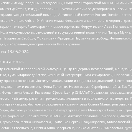
ейских и международных исследований, Общество Сторожевой башни, Библии и тр
омитет действия, РЭНД корпорейшн, Русская Америка за демократию в России, Н
фалия, Фонд глобальной помощи, Антивоенный комитет России, Russie-Libertes, L
lection Monitor, Article 19, Мнение медиа, Федерация анархического черного кр
и гендерной демократии и миротворчества, Форум имени Льва Копелева, American C
г, Школа международных отношений и государственной политики им Питера Мунка
 Немцова за Свободу, Фонд имени Фридриха Науманна за свободу, Феминистско
медиа, Либерально-демократическая Лига Украины
 на
13.05.2024
ого агента:
р немецкой и европейской культуры, Центр гендерных исследований, Фонд защи
ЧА, Гуманитарное действие, Открытый Петербург, Лига Избирателей, Правовая 
иту прав заключенных, Институт глобализации и социальных движений, Центр 
ужденным и их семьям, Фонд Тольятти, Новое время, Серебряная тайга, Так-Так-
, Фонд имени Андрея Рылькова, Сфера, Центр СИБАЛЬТ, Уральская правозащитна
невосточный центр развития гражданских инициатив и социального партнерства, 
 организаций, Частное учреждение в Калининграде Совета Министров северных 
бирь, Частное учреждение в Санкт-Петербурге Совета Министров Северных Стра
а, Информационное агентство МЕМО. РУ, Институт региональной прессы, Инсти
ч, Дзугкоева Регина Николаевна, Кривенко Сергей Владимирович, Милославски
настасия Евгеньевна, Ривина Анна Валерьевна, Бойко Анатолий Николаевич, Дуг