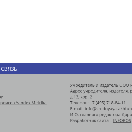
 СВЯЗЬ
Учредитель и издатель ООО 
Адрес учредителя, издателя, р
зи
д.13, кор. 2
рвисов Yandex.Metrika,
Телефон: +7 (495) 718-84-11
E-mail: info@srednyaya-akhtub
И.О. главного редактора Доро
Разработчик сайта –
INFOROS