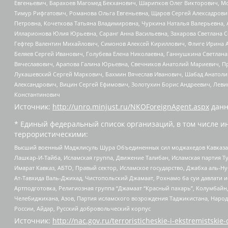
Евгеньевич, Барахоев Магомед Бекханович, Шарипков Олег Викторович, М
Тимур Рифгатович, Романова Ольга Евгеньевна, Щаров Сергей Алексадрови
Петровна, Кочеткова Татьяна Владимировна, Чуркина Наталья Валерьевна, 
Илларионова Юлия Юрьевна, Саранг Анна Васильевна, Захарова Светлана 
Гефтер Валентин Михайлович, Симонов Алексей Кириллович, Флиге Ирина 
Беляев Сергей Иванович, Голубева Елена Николаевна, Ганнушкина Светлана
Вячеславович, Арапова Галина Юрьевна, Свечников Анатолий Мариевич, П
Лукашевский Сергей Маркович, Бахмин Вячеслав Иванович, Шабад Анатоли
Александрович, Вицин Сергей Ефимович, Золотухин Борис Андреевич, Леви
Константинович
Источник:
http://unro.minjust.ru/NKOForeignAgent.aspx
данн
* Единый федеральный список организаций, в том числе и
террористическими:
Высший военный Маджлисуль Шура Объединенных сил моджахедов Кавказа, Ко
Лашкар-И-Тайба, Исламская группа, Движение Талибан, Исламская партия Т
Имарат Кавказ, АБТО, Правый сектор, Исламское государство, Джабха аль-
Ат-Тавхида Валь-Джихад, Чистопольский Джамаат, Рохнамо ба суи давлати и
Артподготовка, Религиозная группа “Джамаат “Красный пахарь”, Колумбайн
Челебиджихана, Азов, Партия исламского возрождения Таджикистана, Народ
России, Айдар, Русский добровольческий корпус
Источник:
http://nac.gov.ru/terroristicheskie-i-ekstremistskie-