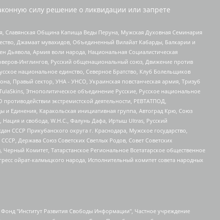
аконную силу решение о ликвидации или запрете
ья, Славянская Община Капища Веды Перуна, Мужская Духовная Семинария
щество, Джамаат мувахидов, Объединенный Вилайат Кабарды, Балкарии и
ден Дьявола, Армия воли народа, Национальная Социалистическая
роверов-Инглингов, Русский общенациональный союз, Движение против
усское национальное единство, Северное Братство, Клуб Болельщиков
а, Правый сектор, УНА - УНСО, Украинская повстанческая армия, Тризуб
 TulaSkins, Этнополитическое объединение Русские, Русское национальное
О противодействии экстремистской деятельности, РЕВТАТПОД,
ы и Единения, Каракольская инициативная группа, Автоград Крю, Союз
 Нация и свобода, W.H.С., Фалунь Дафа, Иртыш Ultras, Русский
ан СССР Прикубанского округа г. Краснодара, Мужское государство,
СССР, Держава Союз Советских Светлых Родов, Совет Советских
в, Черный Комитет, Татарстанское Региональное Всетатарское общественное
гресс ойрат-калмыцкого народа, Исполнительный комитет совета народных
евосточное общественное движение "Маяк", Санкт-Петербургская ЛГБТ-инициативная группа "Выход", Инициативная группа ЛГБТ+ "Реверс", Алексеев Андрей Викторович, Бекбулатова Таисия Львовна, Беляев Иван Михайлович, Владыкина Елена Сергеевна, Гельман Марат Александрович, Никульшина Вероника Юрьевна, Толоконникова Надежда Андреевна, Шендерович Виктор Анатольевич, Общество с ограниченной ответственностью "Данное сообщение", Общество с ограниченной ответственностью Издательский дом "Новая глава", Айнбиндер Александра Александровна, Московский комьюнити-центр для ЛГБТ+инициатив, Благотворительный фонд развития филантропии, Deutsche Welle (Германия, Kurt-Schumacher-Strasse 3, 53113 Bonn), Борзунова Мария Михайловна, Воробьев Виктор Викторович, Голубева Анна Львовна, Константинова Алла Михайловна, Малкова Ирина Владимировна, Мурадов Мурад Абдулгалимович, Осетинская Елизавета Николаевна, Понасенков Евгений Николаевич, Ганапольский Матвей Юрьевич, Киселев Евгений Алексеевич, Борухович Ирина Григорьевна, Дремин Иван Тимофеевич, Дубровский Дмитрий Викторович, Красноярская региональная общественная организация поддержки и развития альтернативных образовательных технологий и межкультурных коммуникаций "ИНТЕРРА", Маяковская Екатерина Алексеевна, Фейгин Марк Захарович, Филимонов Андрей Викторович, Дзугкоева Регина Николаевна, Доброхотов Роман Александрович, Дудь Юрий Александрович, Елкин Сергей Владимирович, Кругликов Кирилл Игоревич, Сабунаева Мария Леонидовна, Семенов Алексей Владимирович, Шаинян Карен Багратович, Шульман Екатерина Михайловна, Асафьев Артур Валерьевич, Вахштайн Виктор Семенович, Венедиктов Алексей Алексеевич, Лушникова Екатерина Евгеньевна, Волков Леонид Михайлович, Невзоров Александр Глебович, Пархоменко Сергей Борисович, Сироткин Ярослав Николаевич, Кара-Мурза Владимир Владимирович, Баранова Наталья Владимировна, Гозман Леонид Яковлевич, Кагарлицкий Борис Юльевич, Климарев Михаил Валерьевич, Милов Владимир Станиславович, Автономная некоммерческая организация Краснодарский центр современного искусства "Типография", Моргенштерн Алишер Тагирович, Соболь Любовь Эдуардовна, Общество с ограниченной ответственностью "ЛИЗА НОРМ", Каспаров Гарри Кимович, Ходорковский Михаил Борисович, Общество с ограниченной ответственностью "Апрельские тезисы", Данилович Ирина Брониславовна, Кашин Олег Владимирович, Петров Николай Владимирович, Пивоваров Алексей Владимирович, Соколов Михаил Владимирович, Цветкова Юлия Владимировна, Чичваркин Евгений Александрович, Комитет против пыток/Команда против пыток, Общество с ограниченной ответственностью "Первый научный", Общество с ограниченной ответственностью "Вертолет и ко", Белоцерковская Вероника Борисовна, Кац Максим Евгеньевич, Лазарева Татьяна Юрьевна, Шаведдинов Руслан Табризович, Яшин Илья Валерьевич, Общество с ограниченной ответственностью "Иноагент ААВ", Алешковский Дмитрий Петрович, Альбац Евгения Марковна, Быков Дмитрий Львович, Галямина Юлия Евгеньевна, Лойко Сергей Леонидович, Мартынов Кирилл Константинович, Медведев Сергей Александрович, Крашенинников Федор Геннадиевич, Гордеева Катерина Вл