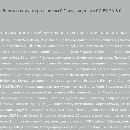
Белоусова и автора с ником P.Fisxo, лицензии CC-BY-SA-3.0
енных организаций, деятельность которых признана нежелате
 Фонд Содействия, Фонд Открытое общество, Американо-российский фонд по э
 Международный Республиканский Институт, Открытая Россия, Институт совре
р электоральных исследований, Германский фонд Маршалла Соединенных Штатов
еловек в беде, Европейский фонд за демократию, Джеймстаунский фонд, Прожект
дованию преследования в отношении Фалуньгун в Китае, Всемирная организация 
беральной современности, Форум русскоязычных европейцев, Немецко-русский о
формации, Проект Медиа, Международное партнерство за права человека, Духов
 Колледж, Международное христианское движение, Всемирный Институт Саентол
 ИДЕЛЬ-УРАЛ, Ассоциация развития журналистики, IStories fonds, Королевск
r, Институт правовой инициативы Центральной и Восточной Европы, Фонд Открытой Э
ты, Международный научный центр им Вудро Вильсона, Свободная пресса, Возро
России, Лига Свободных Наций, Transparеncy International, Форум Свободных Н
правления, Форум гражданского общества Россия, Беллона, Союз жителей острово
роды, BDR Novaja Gazeta-Europe, Алтай проект, Образовательный дом прав челов
еван, Дом прав человека Крым, Центр дикого лосося, TVR Studios, ТВ Дождь, Це
урятия, Uralic, UnKremlin, Международная федерация транспортных рабочих, Ист