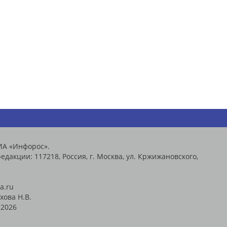
ИА «Инфорос».
едакции: 117218, Россия, г. Москва, ул. Кржижановского,
a.ru
хова Н.В.
2026