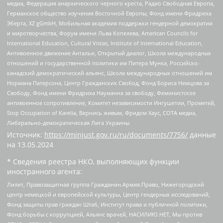
медиа, Федерация анархического черного креста, Радио Свободная Европа,
Германское общество изучения Восточной Европы, Фонд имени Фридриха
Эберта, XZ gGmbH, Мобильная академия поддержки гендерной демократии
и миротворчества, Форум имени Льва Копелева, American Councils for
International Education, Cultural Vistas, Institute of International Education,
Антивоенное движение Антальи, Открытый диалог, Школа международных
отношений и государственной политики им Питера Мунка, Российско-
канадский демократический альянс, Школа международных отношений им
Нормана Патерсона, Центр Гражданских Свобод, Фонд Бориса Немцова за
Свободу, Фонд имени Фридриха Науманна за свободу, Феминистское
антивоенное сопротивление, Комитет независимости Ингушетии, Прометей,
Stop Occupation of Karelia, Вернись живым, Фридом Хаус, СОТА медиа,
Либерально-демократическая Лига Украины
Источник:
https://minjust.gov.ru/ru/documents/7756/
данные
на
13.05.2024
* Сведения реестра НКО, выполняющих функции
иностранного агента:
Лилит, Правозащитная группа Гражданин.Армия.Право, Нижегородский
центр немецкой и европейской культуры, Центр гендерных исследований,
Фонд защиты прав граждан Штаб, Институт права и публичной политики,
Фонд борьбы с коррупцией, Альянс врачей, НАСИЛИЮ.НЕТ, Мы против