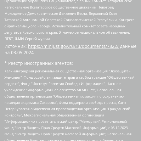
Организации украинских националистов, Черный Комитет, Татарстанское
Региональное Всетатарское общественное движение, Невоград,
Молодежное Демократическое Движение Весна, Верховный Совет
Татарской Автономной Советской Социалистической Республики, Конгресс
ойрат-калмыцкого народа, Исполнительный комитет совета народных
депутатов Красноярского края, Этническое национальное объединение,
ЛГБТ, Я.МЫ Сергей Фургал
Источник:
https://minjust.gov.ru/ru/documents/7822/
данные
на
03.05.2024
* Реестр иностранных агентов:
Калининградская региональная общественная организация "Экозащита!-Женсовет", Фонд содействия защите прав и свобод граждан "Общественный вердикт", Фонд "Институт Развития Свободы Информации", Частное учреждение "Информационное агентство МЕМО. РУ", Региональная общественная организация "Общественная комиссия по сохранению наследия академика Сахарова", Фонд поддержки свободы прессы, Санкт-Петербургская общественная правозащитная организация "Гражданский контроль", Межрегиональная общественная организация "Информационно-просветительский центр "Мемориал", Региональный Фонд "Центр Защиты Прав Средств Массовой Информации", с 05.12.2023 Фонд "Центр Защиты Прав Средств массовой информации", Региональная общественная благотворительная организация помощи беженцам и мигрантам "Гражданское содействие", Негосударственное образовательное учреждение дополнительного профессионального образования (повышение квалификации) специалистов "АКАДЕМИЯ ПО ПРАВАМ ЧЕЛОВЕКА", Свердловская региональная общественная организация "Сутяжник", Автономная некоммерческая организация "Центр независимых социологических исследований", Союз общественных объединений "Российский исследовательский центр по правам человека", Региональное общественное учреждение научно-информационный центр "МЕМОРИАЛ", Некоммерческая организация "Фонд защиты гласности", Автономная некоммерческая организация "Институт прав человека", Городская общественная организация "Екатеринбургское общество "МЕМОРИАЛ", Городская общественная организация "Рязанское историко-просветительское и правозащитное общество "Мемориал" (Рязанский Мемориал), Челябинский региональный орган общественной самодеятельности – женское общественное объединение "Женщины Евразии", Челябинский региональный орган общественной самодеятельности "Уральская правозащитная группа", Фонд содействия защите здоровья и социальной справедливости имени Андрея Рылькова, Автономная Некоммерческая Организация "Аналитический Центр Юрия Левады", Автономная некоммерческая организация социальной поддержки населения "Проект Апрель", Региональная общественная организация помощи женщинам и детям, находящимся в кризисной ситуации "Информационно-методический центр "Анна", Фонд содействия развитию массовых коммуникаций и правовому просвещению "Так-так-Так", Фонд содействия устойчивому развитию "Серебряная тайга", Свердловский региональный общественный фонд социальных проектов "Новое время", "Idel.Реалии", Кавказ.Реалии, Крым.Реалии, Телеканал Настоящее Время, Татаро-башкирская служба Радио Свобода (Azatliq Radiosi), Радио Свободная Европа/Радио Свобода (PCE/PC), "Сибирь.Реалии", "Фактограф", Благотворительный фонд помощи осужденным и их семьям, Автономная некоммерческая организация "Институт глобализации и социальных движений", Фонд "В защиту прав заключенных", Частное учреждение "Центр поддержки и содействия развитию средств массовой информации", Пензенский региональный общественный благотворительный фонд "Гражданский союз", "Север.Реалии", Некоммерческая организация Фонд "Правовая инициатива", Общество с ограниченной ответственностью "Радио Свободная Европа/Радио Свобода", Чешское информационное агентство "MEDIUM-ORIENT", Красноярская региональная общественная организация "Мы против СПИДа", Камалягин Денис Николаевич, Маркелов Сергей Евгеньевич, Пономарев Лев Александрович, Савицкая Людмила Алексеевна, Автономная некоммерческая организация "Центр по работе с проблемой насилия "НАСИЛИЮ.НЕТ", Межрегиональный профессиональный союз работников здравоохранения "Альянс врачей", Юридическое лицо, зарегистрированное в Латвийской Республике, SIA "Medusa Project" (регистрационный номер 40103797863, дата регистрации 10.06.2014), Некоммерческая организация "Фонд по борьбе с коррупцией", Автономная некоммерческая организация "Институт права и публичной политики", Баданин Роман Сергеевич, Гликин Максим Александрович, Железнова Мария Михайловна, Лукьянова Юлия Сергеевна, Маетная Елизавета Витальевна, Маняхин Петр Борисович, Чуракова Ольга Владимировна, Ярош Юлия Петровна, Юридическое лицо "The Insider SIA", зарегистрированное в Риге, Латвийская Республика (дата регистрации 26.06.2015), являющееся администратором доменного имени интернет-издания "The Insider SIA", https://theins.ru, Постернак Алексей Евгеньевич, Рубин Михаил Аркадьевич, Анин Роман Александрович, Юридическое лицо Istories fonds, зарегистрированное в Латвийской Республике (регистрационный номер 50008295751, дата регистрации 24.02.2020), Великовский Дмитрий Александрович, Долинина Ирина Николаевна, Мароховская Алеся Алексеевна, Шлейнов Роман Юрьевич, Шмагун Олеся Валентиновна, Общество с ограниченной ответственностью "Альтаир 2021", Общество с ограниченной ответственностью "Вега 2021", Общество с ограниченной ответственностью "Главный редактор 2021", Общество с ограниченной ответственностью "Ромашки монолит", Важенков Артем Валерьевич, Ивановская областная общественная организация "Центр гендерных исследований", Гурман Юрий Альбертович, Медиапроект "ОВД-Инфо", Егоров Владимир Владимирович, Жилинский Владимир Александрович, Общество с ограниченной ответственностью "ЗП", Иванова София Юрьевна, Карезина Инна Павловна, Кильтау Екатерина Викторовна, Петров Алексей Викторович, Пискунов Сергей Евгеньевич, Смирнов Сергей Сергеевич, Тихонов Михаил Сергеевич, Общество с ограниченной ответственностью "ЖУРНАЛИСТ-ИНОСТРАННЫЙ АГЕНТ", Арапова Галина Юрьевна, Вольтская Татьяна Анатольевна, Американская компания "Mason G.E.S. Anonymous Foundation" (США), являющаяся владельцем интернет-издания https://mnews.world/, Компания "Stichting Bellingcat", зарегистрированная в Нидерландах (дата регистрации 11.07.2018), Захаров Андрей Вячеславович, Клепиковская Екатерина Дмитриевна, Общество с ограниченной ответственностью "МЕМО", Перл Роман Александрович, Симонов Евгений Алексеевич, Соловьева Елена Анатольевна, Сотников Даниил Владимирович, Сурначева Елизавета Дмитриевна, Автономная некоммерческая организация по защите прав человека и информированию населения "Якутия – Наше Мнение", Общество с ограниченной ответственностью "Москоу диджитал медиа", с 26.01.2023 Общество с ограниченной ответственностью "Чайка Белые сады", Ветошкина Валерия Валерьевна, Заговора Максим Александрович, Межрегиональное общественное движение "Российская ЛГБТ - сеть", Оленичев Максим Владимирович, Павлов Иван Юрьевич, Скворцова Елена Сергеевна, Общество с ограниченной ответственностью "Как бы инагент", Кочетков Игорь Викторович, Общество с ограниченной ответственностью "Честные выборы", Еланчик Олег Александрович, Общество с ограниченной ответственностью "Нобелевский призыв", Гималова Регина Эмилевна, Григорьев Андрей Валерьевич, Григорьева Алина Александровна, Ассоциация по содействию защите прав призывников, альтернативнослужащих и военнослужащих "Правозащитная группа "Гражданин.Армия.Право", Хисамова Регина Фаритовна, Автономная некоммерческая организация по реализации социально-правовых программ "Лилит", Дальневосточное общественное движение "Маяк", Санкт-Петербургская ЛГБТ-инициативная группа "Выход", Инициативная группа ЛГБТ+ "Реверс", Алексеев Андрей Викторович, Бекбулатова Таисия Львовна, Беляев Иван Михайлович, Владыкина Елена Сергеевна, Гельман Марат Александрович, Никульшина Вероника Юрьевна, Толоконникова Надежда Андреевна, Шендерович Виктор Анатольевич, Общество с ограниченной ответственностью "Данное сообщение", Общество с ограниченной ответственностью Издательский дом "Новая глава", Айнбиндер Александра Александровна, Московский комьюнити-центр для ЛГБТ+инициатив, Благотворительный фонд развития филантропии, Deutsche Welle (Германия, Kurt-Schumacher-Strasse 3, 53113 Bonn), Борзунова Мария Михайловна, Воробьев Виктор Викторович, Голубева Анна Львовна, Константинова Алла Михайловна, Малкова Ирина Владимировна, Мурадов Мурад Абдулгалимович, Осетинская Елизавета Николаевна, Понасенков Евгений Николаевич, Ганапольский Матвей Юрьевич, Киселев Евгений Алексеевич, Борухович Ирина Григорьевна, Дремин Иван Тимофеевич, Дубровский Дмитрий Викторович, Красноярская региональная общественная организация поддержки и развития альтернативных образовательных технологий и межкультурных коммуникаций "ИНТЕРРА", Маяковская Екатерина Алексеевна, Фейгин Марк Захарович, Филимонов Андрей Викторович, Дзугкоева Регина Николаевна, Доброхотов Роман Александрович, Дудь Юрий Александрович, Елкин Сергей Владимирович, Кругликов Кирилл Игоревич, Сабунаева Мария Леонидовна, Семенов Алексей Владимирович, Шаинян Карен Багратович, Шульман Екатерина Михайловна, Асафьев Артур Валерьевич, Вахштайн Виктор Семенович, Венедиктов Алексей Алексеевич, Лушникова Екатерина Евгеньевна, Волков Леонид Михайлович, Невзоров Александр Глебович, Пархоменко Сергей Борисович, Сироткин Ярослав Николаевич, Кара-Мурза Владимир Владимирович, Баранова Наталья Владимировна, Гозман Леонид Яковлевич, Кагарлицкий Борис Юльевич, Климарев Михаил Валерьевич, Милов Владимир Станиславович, Автономная некоммерческая организация Краснодарский центр современного искусства "Типография", Моргенштерн Алишер Тагирович, Соболь Любовь Эдуардовна, Общество с ограниченной ответственностью "ЛИЗА НОРМ", Каспаров Гарри Кимович, Ходорковский Михаил Борисович, Общество с ограниченной ответственностью "Апрельские тезисы", Данилович Ирина Брониславовна, Кашин Олег Владимирович, Петров Николай Владимирович, Пивоваров Алексей Владимирович, Соколов Михаил Владимирович, Цветкова Юлия Владимировна, Чичваркин Евгений Александрович, Комитет против пыток/Команда против пыток, Общество с ограниченной ответственностью "Первый научный", Общество с ограниченной ответственностью "Вертолет и ко", Белоцерковская Вероника Борисовна, Кац Максим Евгеньевич, Лазарева Татьяна Юрьевна, Шаведдинов Руслан Табризович, Яшин Илья Валерьевич, Общество с ограниченной ответственностью "Иноагент ААВ", Алешковский Дмитрий Петрович, Альбац Евгения Марковна, Быков Дмитрий Львович, Галямина Юлия Евгеньевна, Лойко Сергей Леонидович, Мартынов Кирилл Константинович, Медведев Сергей Александрович, Крашенинников Федор Геннадиевич, Гордеева Катерина Вл