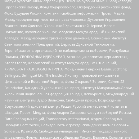
Форум русскоязычных европейцев, Немецко-русский обмен, Бард колледж,
Европейский выбор, Фонд Ходорковского, Оксфордский российский фонд,
Фонд Будущее России, Компания свободы информации, Проект Медиа,
Международное партнерство за права человека, Духовное Управление
Евангельских Христиан Украинской Христианской Церкви, Новое
Поколение, Духовное Учебное Заведение Международный Библейский
Колледж, Международное христианское движение, Всемирный Институт
Саентологических Предприятий, Церковь Духовной Технологии,
Европейская сеть организаций по наблюдению за выборами, Республика
Польша, СВОБОДНЫЙ ИДЕЛЬ-УРАЛ, Ассоциация развития журналистики,
IStories fonds, Королевский Институт Международных Отношений,
КРИМСЬКА ПРАВОЗАХИСНА ГРУПА, Фонд имени Генриха Бёлля, Stichting
Bellingcat, Bellingcat Ltd, The Insider, Институт правовой инициативы
Центральной и Восточной Европы, Фонд Открытой Эстонии, Calvert 22
Foundation, Канадский украинский конгресс, Институт Макдональда-Лорье,
Украинская национальная федерация Канады, Декабристы, Международный
научный центр им Вудро Вильсона, Свободная пресса, Возрождение,
Всеукраинский духовный центр , Риддл, Русский антивоенный комитет в
Швеции, Проект Медуза, Фонд Андрея Сахарова, Форум свободной России,
Лига Свободных Наций, Transparеncy International, Форум Свободных
Народов ПостРоссии, Солидарность с гражданским движением в России –
Solidarus, КрымSOS, Свободный университет, Институт государственного
управления, Форум гражданского общества Россия, Беллона, Союз жителей