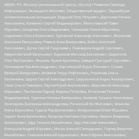
МЕМО. РУ, Институт региональной прессы, Институт Развития Свободы
Информации, Экозащита!-Женсовет, Общественный вердикт, Евразийская
антимонопольная ассоциация, Бедушев Петр Петрович, Дзугкоева Регина
Николаевна, Кривенко Сергей Владимирович, Милославский Павел
Юрьевич, Шнырова Ольга Вадимовна, Чанышева Лилия Айратовна,
Сидорович Ольга Борисовна, Туровский Александр Алексеевич, Васильева
Анастасия Евгеньевна, Ривина Анна Валерьевна, Бойко Анатолий
Николаевич, Дугин Сергей Георгиевич, Пивоваров Андрей Сергеевич,
Аверин Виталий Евгеньевич, Барахоев Магомед Бекханович, Шарипков
Олег Викторович, Мошель Ирина Ароновна, Шведов Григорий Сергеевич,
Пономарев Лев Александрович, Каргалицкий Борис Юльевич, Созаев
Валерий Валерьевич, Исламов Тимур Рифгатович, Романова Ольга
Евгеньевна, Щаров Сергей Алексадрович, Цирульников Борис Альбертович,
Гасан Ольга Павловна, Паутов Юрий Анатольевич, Верховский Александр
Маркович, Пислакова-Паркер Марина Петровна, Кочеткова Татьяна
Владимировна, Чуркина Наталья Валерьевна, Акимова Татьяна Николаевна,
Золотарева Екатерина Александровна, Рачинский Ян Збигневич, Жемкова
Елена Борисовна, Гудков Лев Дмитриевич, Илларионова Юлия Юрьевна,
Саранг Анна Васильевна, Захарова Светлана Сергеевна, Аверин Владимир
Анатольевич, Щур Татьяна Михайловна, Щур Николай Алексеевич,
Блинушов Андрей Юрьевич, Мосин Алексей Геннадьевич, Гефтер Валентин
Михайлович, Симонов Алексей Кириллович, Флиге Ирина Анатольевна,