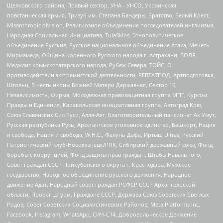
Щелковского района, Правый сектор, УНА - УНСО, Украинская
повстанческая армия, Тризуб им. Степана Бандеры, Братство, Белый Крест,
Misanthropic division, Религиозное объединение последователей инглиизма,
Народная Социальная Инициатива, TulaSkins, Этнополитическое
объединение Русские, Русское национальное объединение Атака, Мечеть
Мирмамеда, Община Коренного Русского народа г. Астрахани, ВОЛЯ,
Меджлис крымскотатарского народа, Рубеж Севера, ТОЙС, О
противодействии экстремистской деятельности, РЕВТАТПОД, Артподготовка,
Штольц, В честь иконы Божией Матери Державная, Сектор 16,
Независимость, Фирма, Молодежная правозащитная группа МПГ, Курсом
Правды и Единения, Каракольская инициативная группа, Автоград Крю,
Союз Славянских Сил Руси, Алля-Аят, Благотворительный пансионат Ак Умут,
Русская республика Русь, Арестантское уголовное единство, Башкорт, Нация
и свобода, Нация и свобода, W.H.С., Фалунь Дафа, Иртыш Ultras, Русский
Патриотический клуб-Новокузнецк/РПК, Сибирский державный союз, Фонд
борьбы с коррупцией, Фонд защиты прав граждан, Штабы Навального,
Совет граждан СССР Прикубанского округа г. Краснодара, Мужское
государство, Народное объединение русского движения, Народное
движение Адат, Народный совет граждан РСФСР СССР Архангельской
области, Проект Штурм, Граждане СССР, Держава Союз Советских Светлых
Родов, Совет Советских Социалистических Районов, Meta Platforms Inc,
Facebook, Instagram, WhatsApp, СИЧ-С14, Добровольческое Движение