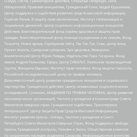
СПИДа, СВЕЧА, Гуманитарное действие, Открытый Петербург, Лига
Избирателей, Правовая инициатива, Гражданский Союз, Хасдей Ерушалаим,
Центр поддержки и содействия развитию средств массовой информации,
Горячая Линия, В защиту прав заключенных, Институт глобализации и
социальных движений, Центр социально-информационных инициатив
Действие, Благотворительный фонд охраны здоровья и защиты прав
граждан, Благотворительный фонд помощи осужденным и их семьям, Фонд
Тольятти, Новое время, Серебряная тайга, Так-Так-Так, Сова, центр Анна,
Проект Апрель, Самарская губерния, Эра здоровья, Мемориал,
Аналитический Центр Юрия Левады, Издательство Парк Гагарина, Фонд
имени Андрея Рылькова, Сфера, Центр СИБАЛЬТ, Уральская правозащитная
группа, Женщины Евразии, Институт прав человека, Фонд защиты гласности,
Российский исследовательский центр по правам человека,
Дальневосточный центр развития гражданских инициатив и социального
партнерства, Гражданское действие, Центр независимых социологических
исследований, Сутяжник, АКАДЕМИЯ ПО ПРАВАМ ЧЕЛОВЕКА, Центр развития
некоммерческих организаций, Частное учреждение в Калининграде Совета
Министров северных стран, Гражданское содействие, Трансперенси
Интернешнл-Р, Центр Защиты Прав Средств Массовой Информации,
Институт развития прессы - Сибирь, Частное учреждение в Санкт-
Петербурге Совета Министров Северных Стран, Фонд поддержки свободы
прессы, Гражданский контроль, Человек и Закон, Общественная комиссия
по сохранению наследия академика Сахарова, Информационное агентство