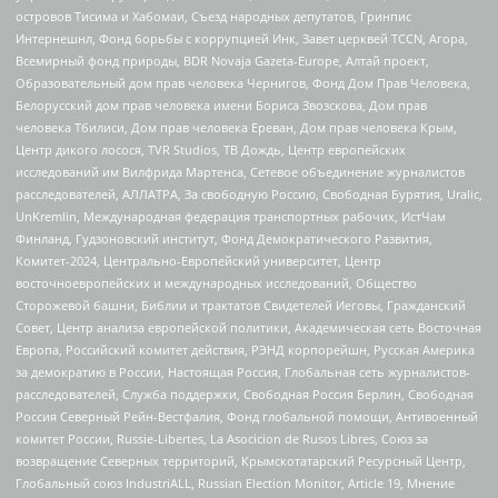
островов Тисима и Хабомаи, Съезд народных депутатов, Гринпис
Интернешнл, Фонд борьбы с коррупцией Инк, Завет церквей TCCN, Агора,
Всемирный фонд природы, BDR Novaja Gazeta-Europe, Алтай проект,
Образовательный дом прав человека Чернигов, Фонд Дом Прав Человека,
Белорусский дом прав человека имени Бориса Звозскова, Дом прав
человека Тбилиси, Дом прав человека Ереван, Дом прав человека Крым,
Центр дикого лосося, TVR Studios, ТВ Дождь, Центр европейских
исследований им Вилфрида Мартенса, Сетевое объединение журналистов
расследователей, АЛЛАТРА, За свободную Россию, Свободная Бурятия, Uralic,
UnKremlin, Международная федерация транспортных рабочих, ИстЧам
Финланд, Гудзоновский институт, Фонд Демократического Развития,
Комитет-2024, Центрально-Европейский университет, Центр
восточноевропейских и международных исследований, Общество
Сторожевой башни, Библии и трактатов Свидетелей Иеговы, Гражданский
Совет, Центр анализа европейской политики, Академическая сеть Восточная
Европа, Российский комитет действия, РЭНД корпорейшн, Русская Америка
за демократию в России, Настоящая Россия, Глобальная сеть журналистов-
расследователей, Служба поддержки, Свободная Россия Берлин, Свободная
Россия Северный Рейн-Вестфалия, Фонд глобальной помощи, Антивоенный
комитет России, Russie-Libertes, La Asocicion de Rusos Libres, Союз за
возвращение Северных территорий, Крымскотатарский Ресурсный Центр,
Глобальный союз IndustriALL, Russian Election Monitor, Article 19, Мнение