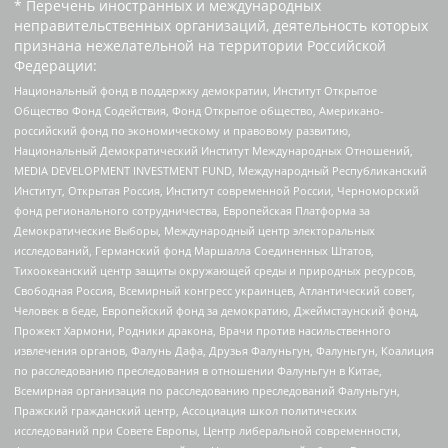
* Перечень иностранных и международных
неправительственных организаций, деятельность которых
признана нежелательной на территории Российской
Федерации:
Национальный фонд в поддержку демократии, Институт Открытое
Общество Фонд Содействия, Фонд Открытое общество, Американо-
российский фонд по экономическому и правовому развитию,
Национальный Демократический Институт Международных Отношений,
MEDIA DEVELOPMENT INVESTMENT FUND, Международный Республиканский
Институт, Открытая Россия, Институт современной России, Черноморский
фонд регионального сотрудничества, Европейская Платформа за
Демократические Выборы, Международный центр электоральных
исследований, Германский фонд Маршалла Соединенных Штатов,
Тихоокеанский центр защиты окружающей среды и природных ресурсов,
Свободная Россия, Всемирный конгресс украинцев, Атлантический совет,
Человек в беде, Европейский фонд за демократию, Джеймстаунский фонд,
Прожект Хармони, Родники дракона, Врачи против насильственного
извлечения органов, Фалунь Дафа, Друзья Фалуньгун, Фалуньгун, Коалиция
по расследованию преследования в отношении Фалуньгун в Китае,
Всемирная организация по расследованию преследований Фалуньгун,
Пражский гражданский центр, Ассоциация школ политических
исследований при Совете Европы, Центр либеральной современности,