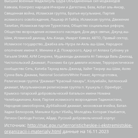
Высший военный Маджлисуль Шура Объединенных сил моджахедов
Кавказа, Конгресс народов Ичкерии и Дагестана, База, Асбат аль-Ансар,
Священная война, Исламская группа, Братья-мусульмане, Партия
исламского освобождения, Лашкар-И-Тайба, Исламская группа, Движение
Талибан, Исламская партия Туркестана, Общество социальных реформ,
Общество возрождения исламского наследия, Дом двух святых, Джунд аш-
Шам, Исламский джихад, Аль-Каида, Имарат Кавказ, АБТО, Правый сектор,
Исламское государство, Джабха аль-Нусра ли-Ахль аш-Шам, Народное
ополчение имени К. Минина и Д. Пожарского, Аджр от Аллаха Субхану уа
Тагьаля SHAM, АУМ Синрике, Муджахеды джамаата Ат-Тавхида Валь-Джихад,
Чистопольский Джамаат, Рохнамо ба суи давлати исломи, Террористическое
сообщество Сеть, Катиба Таухид валь-Джихад, Хайят Тахрир аш-Шам, Ахлю
Сунна Валь Джамаа, National Socialism/White Power, Артподготовка,
Религиозная группа “Джамаат “Красный пахарь”, Колумбайн, Хатлонский
джамаат, Мусульманская религиозная группа п. Кушкуль г. Оренбург,
Крымско-татарский добровольческий батальон имени Номана
Челебиджихана, Азов, Партия исламского возрождения Таджикистана,
Народная самооборона, Дуббайский джамаат, московская ячейка, Батал-
Хаджи Белхороев, Маньяки Культ Убийц, Молодёжь Которая Улыбается,
Легион Свобода России, Айдар, Русский добровольческий корпус
Источник:
http://nac.gov.ru/terroristicheskie-i-ekstremistskie-
organizacii-i-materialy.html
данные на
16.11.2023