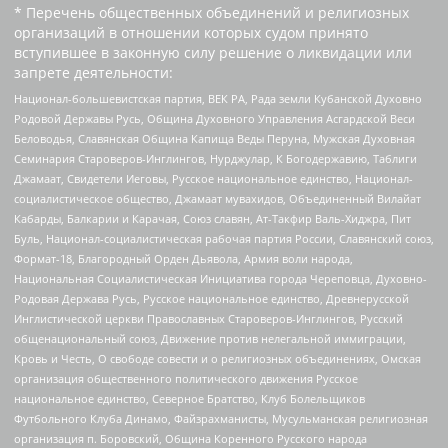
* Перечень общественных объединений и религиозных
организаций в отношении которых судом принято
вступившее в законную силу решение о ликвидации или
запрете деятельности:
Национал-большевистская партия, ВЕК РА, Рада земли Кубанской Духовно
Родовой Державы Русь, Община Духовного Управления Асгардской Веси
Беловодья, Славянская Община Капища Веды Перуна, Мужская Духовная
Семинария Староверов-Инглингов, Нурджулар, К Богодержавию, Таблиги
Джамаат, Свидетели Иеговы, Русское национальное единство, Национал-
социалистическое общество, Джамаат мувахидов, Объединенный Вилайат
Кабарды, Балкарии и Карачая, Союз славян, Ат-Такфир Валь-Хиджра, Пит
Буль, Национал-социалистическая рабочая партия России, Славянский союз,
Формат-18, Благородный Орден Дьявола, Армия воли народа,
Национальная Социалистическая Инициатива города Череповца, Духовно-
Родовая Держава Русь, Русское национальное единство, Древнерусской
Инглистической церкви Православных Староверов-Инглингов, Русский
общенациональный союз, Движение против нелегальной иммиграции,
Кровь и Честь, О свободе совести и о религиозных объединениях, Омская
организация общественного политического движения Русское
национальное единство, Северное Братство, Клуб Болельщиков
Футбольного Клуба Динамо, Файзрахманисты, Мусульманская религиозная
организация п. Боровский, Община Коренного Русского народа