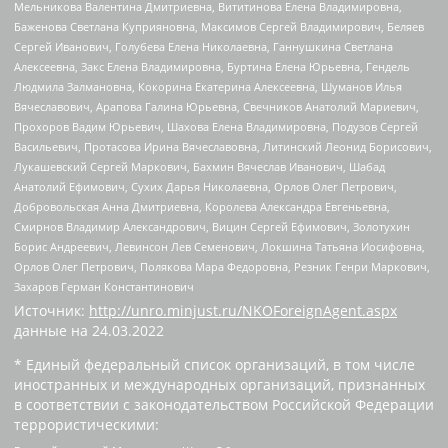
Мельникова Валентина Дмитриевна, Вититинова Елена Владимировна,
Баженова Светлана Куприяновна, Максимов Сергей Владимирович, Беляев
Сергей Иванович, Голубева Елена Николаевна, Ганнушкина Светлана
Алексеевна, Закс Елена Владимировна, Буртина Елена Юрьевна, Гендель
Людмила Залмановна, Кокорина Екатерина Алексеевна, Шуманов Илья
Вячеславович, Арапова Галина Юрьевна, Свечников Анатолий Мариевич,
Прохоров Вадим Юрьевич, Шахова Елена Владимировна, Подузов Сергей
Васильевич, Протасова Ирина Вячеславовна, Литинский Леонид Борисович,
Лукашевский Сергей Маркович, Бахмин Вячеслав Иванович, Шабад
Анатолий Ефимович, Сухих Дарья Николаевна, Орлов Олег Петрович,
Добровольская Анна Дмитриевна, Королева Александра Евгеньевна,
Смирнов Владимир Александрович, Вицин Сергей Ефимович, Золотухин
Борис Андреевич, Левинсон Лев Семенович, Локшина Татьяна Иосифовна,
Орлов Олег Петрович, Полякова Мара Федоровна, Резник Генри Маркович,
Захаров Герман Константинович
Источник:
http://unro.minjust.ru/NKOForeignAgent.aspx
данные на
24.03.2022
* Единый федеральный список организаций, в том числе
иностранных и международных организаций, признанных
в соответствии с законодательством Российской Федерации
террористическими: