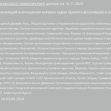
organizacii-i-materialy.html
данные на
16.11.2023
анизаций в отношении которых судом принято вступившее в з
 Родовой Державы Русь, Община Духовного Управления Асгардской Веси Беловод
детели Иеговы, Русское национальное единство, Национал-социалистическое об
истическая рабочая партия России, Славянский союз, Формат-18, Благородный Ор
ациональное единство, Древнерусской Инглистической церкви Православных Ста
ных объединениях, Омская организация общественного политического движения Р
рганизация п. Боровский, Община Коренного Русского народа Щелковского район
гиозное объединение последователей инглиизма, Народная Социальная Инициатива,
 г. Астрахани, ВОЛЯ, Меджлис крымскотатарского народа, Рубеж Севера, ТОЙС, 
6, Независимость, Фирма, Молодежная правозащитная группа МПГ, Курсом Правд
ая республика Русь, Арестантское уголовное единство, Башкорт, Нация и свобода,
орьбы с коррупцией, Фонд защиты прав граждан, Штабы Навального, Совет гражд
ный совет граждан РСФСР СССР Архангельской области, Проект Штурм, Граждане 
tsApp, СИЧ-С14, Добровольческое Движение Организации украинских националисто
ный Совет Татарской Автономной Советской Социалистической Республики, Кон
БТ, Я.МЫ Сергей Фургал
 на
03.05.2024