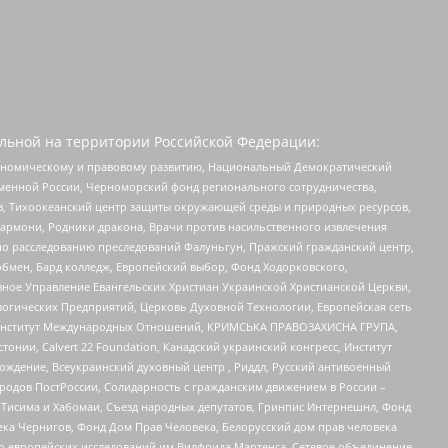
льной на территории Российской Федерации:
кономическому и правовому развитию, Национальный Демократический
менной России, Черноморский фонд регионального сотрудничества,
, Тихоокеанский центр защиты окружающей среды и природных ресурсов,
 Хармони, Родники дракона, Врачи против насильственного извлечения
по расследованию преследований Фалуньгун, Пражский гражданский центр,
бмен, Бард колледж, Европейский выбор, Фонд Ходорковского,
ное Управление Евангельских Христиан Украинской Христианской Церкви,
огических Предприятий, Церковь Духовной Технологии, Европейская сеть
ий Институт Международных Отношений, КРИМСЬКА ПРАВОЗАХИСНА ГРУПА,
стонии, Calvert 22 Foundation, Канадский украинский конгресс, Институт
ждение, Всеукраинский духовный центр , Риддл, Русский антивоенный
ародов ПостРоссии, Солидарность с гражданским движением в России –
в Тисима и Хабомаи, Съезд народных депутатов, Гринпис Интернешнл, Фонд
ека Чернигов, Фонд Дом Прав Человека, Белорусский дом прав человека
нтр европейских исследований им Вилфрида Мартенса, Сетевое объединение