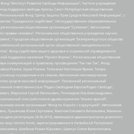
евосточное общественное движение "Маяк", Санкт-Петербургская ЛГБТ-инициативная группа "Выход", Инициативная группа ЛГБТ+ "Реверс", Алексеев Андрей Викторович, Бекбулатова Таисия Львовна, Беляев Иван Михайлович, Владыкина Елена Сергеевна, Гельман Марат Александрович, Никульшина Вероника Юрьевна, Толоконникова Надежда Андреевна, Шендерович Виктор Анатольевич, Общество с ограниченной ответственностью "Данное сообщение", Общество с ограниченной ответственностью Издательский дом "Новая глава", Айнбиндер Александра Александровна, Московский комьюнити-центр для ЛГБТ+инициатив, Благотворительный фонд развития филантропии, Deutsche Welle (Германия, Kurt-Schumacher-Strasse 3, 53113 Bonn), Борзунова Мария Михайловна, Воробьев Виктор Викторович, Голубева Анна Львовна, Константинова Алла Михайловна, Малкова Ирина Владимировна, Мурадов Мурад Абдулгалимович, Осетинская Елизавета Николаевна, Понасенков Евгений Николаевич, Ганапольский Матвей Юрьевич, Киселев Евгений Алексеевич, Борухович Ирина Григорьевна, Дремин Иван Тимофеевич, Дубровский Дмитрий Викторович, Красноярская региональная общественная организация поддержки и развития альтернативных образовательных технологий и межкультурных коммуникаций "ИНТЕРРА", Маяковская Екатерина Алексеевна, Фейгин Марк Захарович, Филимонов Андрей Викторович, Дзугкоева Регина Николаевна, Доброхотов Роман Александрович, Дудь Юрий Александрович, Елкин Сергей Владимирович, Кругликов Кирилл Игоревич, Сабунаева Мария Леонидовна, Семенов Алексей Владимирович, Шаинян Карен Багратович, Шульман Екатерина Михайловна, Асафьев Артур Валерьевич, Вахштайн Виктор Семенович, Венедиктов Алексей Алексеевич, Лушникова Екатерина Евгеньевна, Волков Леонид Михайлович, Невзоров Александр Глебович, Пархоменко Сергей Борисович, Сироткин Ярослав Николаевич, Кара-Мурза Владимир Владимирович, Баранова Наталья Владимировна, Гозман Леонид Яковлевич, Кагарлицкий Борис Юльевич, Климарев Михаил Валерьевич, Милов Владимир Станиславович, Автономная некоммерческая организация Краснодарский центр современного искусства "Типография", Моргенштерн Алишер Тагирович, Соболь Любовь Эдуардовна, Общество с ограниченной ответственностью "ЛИЗА НОРМ", Каспаров Гарри Кимович, Ходорковский Михаил Борисович, Общество с ограниченной ответственностью "Апрельские тезисы", Данилович Ирина Брониславовна, Кашин Олег Владимирович, Петров Николай Владимирович, Пивоваров Алексей Владимирович, Соколов Михаил Владимирович, Цветкова Юлия Владимировна, Чичваркин Евгений Александрович, Комитет против пыток/Команда против пыток, Общество с ограниченной ответственностью "Первый научный", Общество с ограниченной ответственностью "Вертолет и ко", Белоцерковская Вероника Борисовна, Кац Максим Евгеньевич, Лазарева Татьяна Юрьевна, Шаведдинов Руслан Табризович, Яшин Илья Валерьевич, Общество с ограниченной ответственностью "Иноагент ААВ", Алешковский Дмитрий Петрович, Альбац Евгения Марковна, Быков Дмитрий Львович, Галямина Юлия Евгеньевна, Лойко Сергей Леонидович, Мартынов Кирилл Константинович, Медведев Сергей Александрович, Крашенинников Федор Геннадиевич, Гордеева Катерина Вл