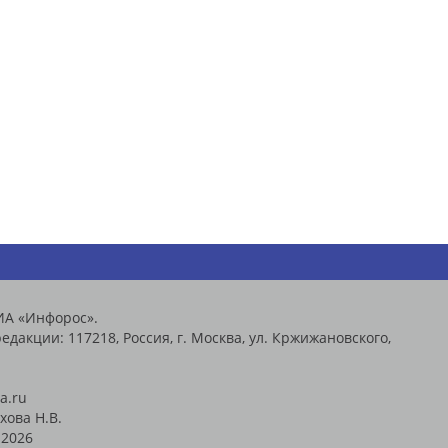
ИА «Инфорос».
едакции: 117218, Россия, г. Москва, ул. Кржижановского,
a.ru
хова Н.В.
2026