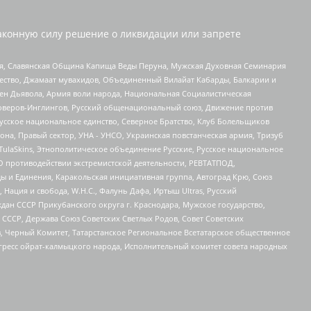
аконную силу решение о ликвидации или запрете
ья, Славянская Община Капища Веды Перуна, Мужская Духовная Семинария
щество, Джамаат мувахидов, Объединенный Вилайат Кабарды, Балкарии и
ден Дьявола, Армия воли народа, Национальная Социалистическая
роверов-Инглингов, Русский общенациональный союз, Движение против
усское национальное единство, Северное Братство, Клуб Болельщиков
а, Правый сектор, УНА - УНСО, Украинская повстанческая армия, Тризуб
 TulaSkins, Этнополитическое объединение Русские, Русское национальное
О противодействии экстремистской деятельности, РЕВТАТПОД,
ы и Единения, Каракольская инициативная группа, Автоград Крю, Союз
 Нация и свобода, W.H.С., Фалунь Дафа, Иртыш Ultras, Русский
ан СССР Прикубанского округа г. Краснодара, Мужское государство,
СССР, Держава Союз Советских Светлых Родов, Совет Советских
в, Черный Комитет, Татарстанское Региональное Всетатарское общественное
гресс ойрат-калмыцкого народа, Исполнительный комитет совета народных