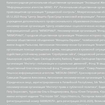
Калининградская региональная общественная организация "Экозащита!-Женсовет", Фонд содействия защите прав и свобод граждан "Общественный вердикт", Фонд "Институт Развития Свободы Информации", Частное учреждение "Информационное агентство МЕМО. РУ", Региональная общественная организация "Общественная комиссия по сохранению наследия академика Сахарова", Фонд поддержки свободы прессы, Санкт-Петербургская общественная правозащитная организация "Гражданский контроль", Межрегиональная общественная организация "Информационно-просветительский центр "Мемориал", Региональный Фонд "Центр Защиты Прав Средств Массовой Информации", с 05.12.2023 Фонд "Центр Защиты Прав Средств массовой информации", Региональная общественная благотворительная организация помощи беженцам и мигрантам "Гражданское содействие", Негосударственное образовательное учреждение дополнительного профессионального образования (повышение квалификации) специалистов "АКАДЕМИЯ ПО ПРАВАМ ЧЕЛОВЕКА", Свердловская региональная общественная организация "Сутяжник", Автономная некоммерческая организация "Центр независимых социологических исследований", Союз общественных объединений "Российский исследовательский центр по правам человека", Региональное общественное учреждение научно-информационный центр "МЕМОРИАЛ", Некоммерческая организация "Фонд защиты гласности", Автономная некоммерческая организация "Институт прав человека", Городская общественная организация "Екатеринбургское общество "МЕМОРИАЛ", Городская общественная организация "Рязанское историко-просветительское и правозащитное общество "Мемориал" (Рязанский Мемориал), Челябинский региональный орган общественной самодеятельности – женское общественное объединение "Женщины Евразии", Челябинский региональный орган общественной самодеятельности "Уральская правозащитная группа", Фонд содействия защите здоровья и социальной справедливости имени Андрея Рылькова, Автономная Некоммерческая Организация "Аналитический Центр Юрия Левады", Автономная некоммерческая организация социальной поддержки населения "Проект Апрель", Региональная общественная организация помощи женщинам и детям, находящимся в кризисной ситуации "Информационно-методический центр "Анна", Фонд содействия развитию массовых коммуникаций и правовому просвещению "Так-так-Так", Фонд содействия устойчивому развитию "Серебряная тайга", Свердловский региональный общественный фонд социальных проектов "Новое время", "Idel.Реалии", Кавказ.Реалии, Крым.Реалии, Телеканал Настоящее Время, Татаро-башкирская служба Радио Свобода (Azatliq Radiosi), Радио Свободная Европа/Радио Свобода (PCE/PC), "Сибирь.Реалии", "Фактограф", Благотворительный фонд помощи осужденным и их семьям, Автономная некоммерческая организация "Институт глобализации и социальных движений", Фонд "В защиту прав заключенных", Частное учреждение "Центр поддержки и содействия развитию средств массовой информации", Пензенский региональный общественный благотворительный фонд "Гражданский союз", "Север.Реалии", Некоммерческая организация Фонд "Правовая инициатива", Общество с ограниченной ответственностью "Радио Свободная Европа/Радио Свобода", Чешское информационное агентство "MEDIUM-ORIENT", Красноярская региональная общественная организация "Мы против СПИДа", Камалягин Денис Николаевич, Маркелов Сергей Евгеньевич, Пономарев Лев Александрович, Савицкая Людмила Алексеевна, Автоно