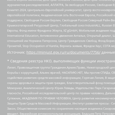
журналистов расследователей, АЛЛАТРА, За свободную Россию, Свободная Б
Комитет-2024, Центрально-Европейский университет, Центр восточноевроп
европейской политики, Академическая сеть Восточная Европа, Российский к
поддержки, Свободная Россия Берлин, Свободная Россия Северный Рейн-Вест
Крымскотатарский Ресурсный Центр, Глобальный союз IndustriALL, Russian E
Европы, Фонд имени Фридриха Эберта, XZ gGmbH, Мобильная академия поддержк
International Education, Антивоенное движение Антальи, Открытый диало
отношений им Нормана Патерсона, Центр Гражданских Свобод, Фонд Бориса
Прометей, Stop Occupation of Karelia, Вернись живым, Фридом Хаус, СОТА 
Источник:
https://minjust.gov.ru/ru/documents/7756/
данные
* Сведения реестра НКО, выполняющих функции иностранн
Лилит, Правозащитная группа Гражданин.Армия.Право, Нижегородский цент
борьбы с коррупцией, Альянс врачей, НАСИЛИЮ.НЕТ, Мы против СПИДа, СВЕ
содействия развитию средств массовой информации, Горячая Линия, В защ
охраны здоровья и защиты прав граждан, Благотворительный фонд помощи ос
Мемориал, Аналитический Центр Юрия Левады, Издательство Парк Гагарина
гласности, Российский исследовательский центр по правам человека, Даль
Сутяжник, АКАДЕМИЯ ПО ПРАВАМ ЧЕЛОВЕКА, Центр развития некоммерческих
Защиты Прав Средств Массовой Информации, Институт развития прессы - Си
Закон, Общественная комиссия по сохранению наследия академика Сахаров
вердикт, Евразийская антимонопольная ассоциация, Бедушев Петр Петрови