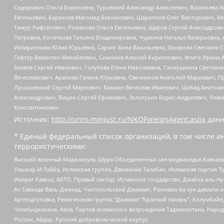
Сидорович Ольга Борисовна, Туровский Александр Алексеевич, Васильева А
Евгеньевич, Барахоев Магомед Бекханович, Шарипков Олег Викторович, М
Тимур Рифгатович, Романова Ольга Евгеньевна, Щаров Сергей Алексадрови
Петровна, Кочеткова Татьяна Владимировна, Чуркина Наталья Валерьевна, 
Илларионова Юлия Юрьевна, Саранг Анна Васильевна, Захарова Светлана 
Гефтер Валентин Михайлович, Симонов Алексей Кириллович, Флиге Ирина 
Беляев Сергей Иванович, Голубева Елена Николаевна, Ганнушкина Светлана
Вячеславович, Арапова Галина Юрьевна, Свечников Анатолий Мариевич, П
Лукашевский Сергей Маркович, Бахмин Вячеслав Иванович, Шабад Анатоли
Александрович, Вицин Сергей Ефимович, Золотухин Борис Андреевич, Леви
Константинович
Источник:
http://unro.minjust.ru/NKOForeignAgent.aspx
данн
* Единый федеральный список организаций, в том числе и
террористическими:
Высший военный Маджлисуль Шура Объединенных сил моджахедов Кавказа, Ко
Лашкар-И-Тайба, Исламская группа, Движение Талибан, Исламская партия Т
Имарат Кавказ, АБТО, Правый сектор, Исламское государство, Джабха аль-
Ат-Тавхида Валь-Джихад, Чистопольский Джамаат, Рохнамо ба суи давлати и
Артподготовка, Религиозная группа “Джамаат “Красный пахарь”, Колумбайн
Челебиджихана, Азов, Партия исламского возрождения Таджикистана, Народ
России, Айдар, Русский добровольческий корпус