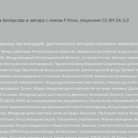
Белоусова и автора с ником P.Fisxo, лицензии CC-BY-SA-3.0
енных организаций, деятельность которых признана нежелате
 Фонд Содействия, Фонд Открытое общество, Американо-российский фонд по э
 Международный Республиканский Институт, Открытая Россия, Институт совре
р электоральных исследований, Германский фонд Маршалла Соединенных Штатов
еловек в беде, Европейский фонд за демократию, Джеймстаунский фонд, Прожект
дованию преследования в отношении Фалуньгун в Китае, Всемирная организация 
беральной современности, Форум русскоязычных европейцев, Немецко-русский о
формации, Проект Медиа, Международное партнерство за права человека, Духов
 Колледж, Международное христианское движение, Всемирный Институт Саентол
 ИДЕЛЬ-УРАЛ, Ассоциация развития журналистики, IStories fonds, Королевск
r, Институт правовой инициативы Центральной и Восточной Европы, Фонд Открытой Э
ты, Международный научный центр им Вудро Вильсона, Свободная пресса, Возро
России, Лига Свободных Наций, Transparеncy International, Форум Свободных Н
правления, Форум гражданского общества Россия, Беллона, Союз жителей острово
роды, BDR Novaja Gazeta-Europe, Алтай проект, Образовательный дом прав челов
еван, Дом прав человека Крым, Центр дикого лосося, TVR Studios, ТВ Дождь, Це