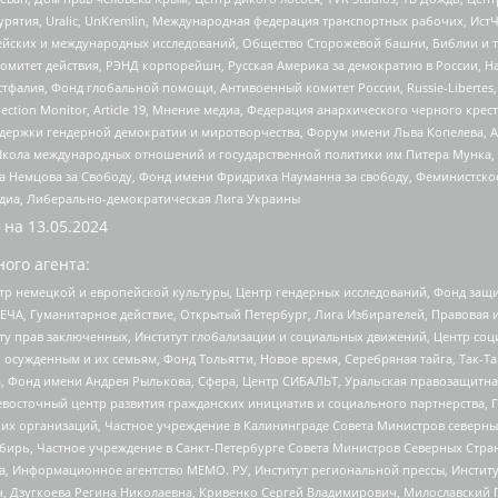
урятия, Uralic, UnKremlin, Международная федерация транспортных рабочих, Ист
ейских и международных исследований, Общество Сторожевой башни, Библии и тр
омитет действия, РЭНД корпорейшн, Русская Америка за демократию в России, Н
фалия, Фонд глобальной помощи, Антивоенный комитет России, Russie-Libertes, L
lection Monitor, Article 19, Мнение медиа, Федерация анархического черного кр
и гендерной демократии и миротворчества, Форум имени Льва Копелева, American C
г, Школа международных отношений и государственной политики им Питера Мунка
 Немцова за Свободу, Фонд имени Фридриха Науманна за свободу, Феминистско
медиа, Либерально-демократическая Лига Украины
 на
13.05.2024
ого агента:
р немецкой и европейской культуры, Центр гендерных исследований, Фонд защи
ЧА, Гуманитарное действие, Открытый Петербург, Лига Избирателей, Правовая 
иту прав заключенных, Институт глобализации и социальных движений, Центр 
ужденным и их семьям, Фонд Тольятти, Новое время, Серебряная тайга, Так-Так-
, Фонд имени Андрея Рылькова, Сфера, Центр СИБАЛЬТ, Уральская правозащитна
невосточный центр развития гражданских инициатив и социального партнерства, 
 организаций, Частное учреждение в Калининграде Совета Министров северных 
бирь, Частное учреждение в Санкт-Петербурге Совета Министров Северных Стра
а, Информационное агентство МЕМО. РУ, Институт региональной прессы, Инсти
ч, Дзугкоева Регина Николаевна, Кривенко Сергей Владимирович, Милославски