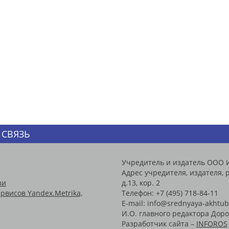
 СВЯЗЬ
Учредитель и издатель ООО 
Адрес учредителя, издателя, р
зи
д.13, кор. 2
рвисов Yandex.Metrika,
Телефон: +7 (495) 718-84-11
E-mail: info@srednyaya-akhtub
И.О. главного редактора Доро
Разработчик сайта –
INFOROS