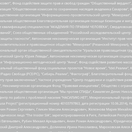
мная некоммерческая организация "Центр по работе с проблемой насилия "НАСИЛИЮ.НЕТ", Межрегиональный профессиональный союз работников здравоохранения "Альянс врачей", Юридическое лицо, зарегистрированное в Латвийской Республике, SIA "Medusa Project" (регистрационный номер 40103797863, дата регистрации 10.06.2014), Некоммерческая организация "Фонд по борьбе с коррупцией", Автономная некоммерческая организация "Институт права и публичной политики", Баданин Роман Сергеевич, Гликин Максим Александрович, Железнова Мария Михайловна, Лукьянова Юлия Сергеевна, Маетная Елизавета Витальевна, Маняхин Петр Борисович, Чуракова Ольга Владимировна, Ярош Юлия Петровна, Юридическое лицо "The Insider SIA", зарегистрированное в Риге, Латвийская Республика (дата регистрации 26.06.2015), являющееся администратором доменного имени интернет-издания "The Insider SIA", https://theins.ru, Постернак Алексей Евгеньевич, Рубин Михаил Аркадьевич, Анин Роман Александрович, Юридическое лицо Istories fonds, зарегистрированное в Латвийской Республике (регистрационный номер 50008295751, дата регистрации 24.02.2020), Великовский Дмитрий Александрович, Долинина Ирина Николаевна, Мароховская Алеся Алексеевна, Шлейнов Роман Юрьевич, Шмагун Олеся Валентиновна, Общество с ограниченной ответственностью "Альтаир 2021", Общество с ограниченной ответственностью "Вега 2021", Общество с ограниченной ответственностью "Главный редактор 2021", Общество с ограниченной ответственностью "Ромашки монолит", Важенков Артем Валерьевич, Ивановская областная общественная организация "Центр гендерных исследований", Гурман Юрий Альбертович, Медиапроект "ОВД-Инфо", Егоров Владимир Владимирович, Жилинский Владимир Александрович, Общество с ограниченной ответственностью "ЗП", Иванова София Юрьевна, Карезина Инна Павловна, Кильтау Екатерина Викторовна, Петров Алексей Викторович, Пискунов Сергей Евгеньевич, Смирнов Сергей Сергеевич, Тихонов Михаил Сергеевич, Общество с ограниченной ответственностью "ЖУРНАЛИСТ-ИНОСТРАННЫЙ АГЕНТ", Арапова Галина Юрьевна, Вольтская Татьяна Анатольевна, Американская компания "Mason G.E.S. Anonymous Foundation" (США), являющаяся владельцем интернет-издания https://mnews.world/, Компания "Stichting Bellingcat", зарегистрированная в Нидерландах (дата регистрации 11.07.2018), Захаров Андрей Вячеславович, Клепиковская Екатерина Дмитриевна, Общество с ограниченной ответственностью "МЕМО", Перл Роман Александрович, Симонов Евгений Алексеевич, Соловьева Елена Анатольевна, Сотников Даниил Владимирович, Сурначева Елизавета Дмитриевна, Автономная некоммерческая организация по защите прав человека и информированию населения "Якутия – Наше Мнение", Общество с ограниченной ответственностью "Москоу диджитал медиа", с 26.01.2023 Общество с ограниченной ответственностью "Чайка Белые сады", Ветошкина Валерия Валерьевна, Заговора Максим Александрович, Межрегиональное общественное движение "Российская ЛГБТ - сеть", Оленичев Максим Владимирович, Павлов Иван Юрьевич, Скворцова Елена Сергеевна, Общество с ограниченной ответственностью "Как бы инагент", Кочетков Игорь Викторович, Общество с ограниченной ответственностью "Честные выборы", Еланчик Олег Александрович, Общество с ограниченной ответственностью "Нобелевский призыв", Гималова Регина Эмилевна, Григорьев Андрей Валерьевич, Григорьева Алина Александровна, Ассоциация по содействию защите прав призывников, альтернативнослужащих и военнослужащих "Правозащитная группа "Гражданин.Армия.Право", Хисамова Регина Фаритовна, Автономная некоммерческая организация по реализации социально-правовых программ "Лилит", Дальн