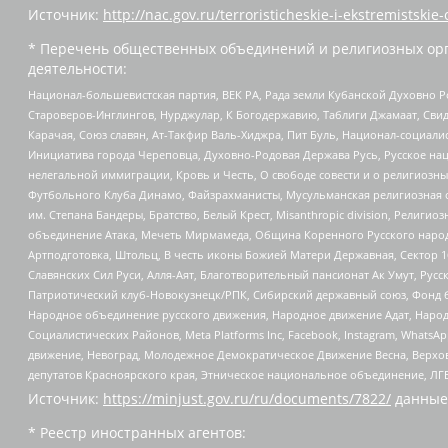
Источник:
http://nac.gov.ru/terroristicheskie-i-ekstremistskie-
* Перечень общественных объединений и религиозных орг
деятельности:
Национал-большевистская партия, ВЕК РА, Рада земли Кубанской Духовно
Староверов-Инглингов, Нурджулар, К Богодержавию, Таблиги Джамаат, Сви
Карачая, Союз славян, Ат-Такфир Валь-Хиджра, Пит Буль, Национал-социал
Инициатива города Череповца, Духовно-Родовая Держава Русь, Русское н
нелегальной иммиграции, Кровь и Честь, О свободе совести и о религиоз
Футбольного Клуба Динамо, Файзрахманисты, Мусульманская религиозная о
им. Степана Бандеры, Братство, Белый Крест, Misanthropic division, Рели
объединение Атака, Мечеть Мирмамеда, Община Коренного Русского народа
Артподготовка, Штольц, В честь иконы Божией Матери Державная, Сектор 1
Славянских Сил Руси, Алля-Аят, Благотворительный пансионат Ак Умут, Русск
Патриотический клуб-Новокузнецк/РПК, Сибирский державный союз, Фонд б
Народное объединение русского движения, Народное движение Адат, Народ
Социалистических Районов, Meta Platforms Inc, Facebook, Instagram, Wha
движение, Невоград, Молодежное Демократическое Движение Весна, Верхов
депутатов Красноярского края, Этническое национальное объединение, ЛГ
Источник:
https://minjust.gov.ru/ru/documents/7822/
данные
* Реестр иностранных агентов: