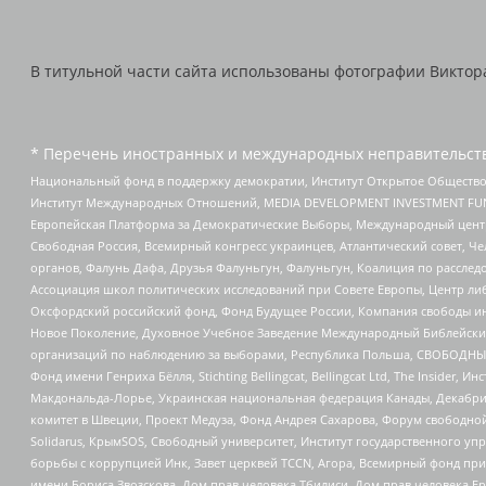
В титульной части сайта использованы фотографии Виктора 
* Перечень иностранных и международных неправительств
Национальный фонд в поддержку демократии, Институт Открытое Общество
Институт Международных Отношений, MEDIA DEVELOPMENT INVESTMENT FUND,
Европейская Платформа за Демократические Выборы, Международный цент
Свободная Россия, Всемирный конгресс украинцев, Атлантический совет, Ч
органов, Фалунь Дафа, Друзья Фалуньгун, Фалуньгун, Коалиция по рассле
Ассоциация школ политических исследований при Совете Европы, Центр ли
Оксфордский российский фонд, Фонд Будущее России, Компания свободы ин
Новое Поколение, Духовное Учебное Заведение Международный Библейский
организаций по наблюдению за выборами, Республика Польша, СВОБОДНЫЙ
Фонд имени Генриха Бёлля, Stichting Bellingcat, Bellingcat Ltd, The Inside
Макдональда-Лорье, Украинская национальная федерация Канады, Декабрис
комитет в Швеции, Проект Медуза, Фонд Андрея Сахарова, Форум свободной 
Solidarus, КрымSOS, Свободный университет, Институт государственного у
борьбы с коррупцией Инк, Завет церквей TCCN, Агора, Всемирный фонд при
имени Бориса Звозскова, Дом прав человека Тбилиси, Дом прав человека Ер