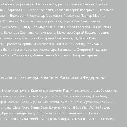
ин Сергей Георгиевич, Пивоваров Андрей Сергеевич, Аверин Виталий
вич, Каргалицкий Борис Юльевич, Созаев Валерий Валерьевич, Исламов
льевич, Верховский Александр Маркович, Пислакова-Паркер Марина
н Збигневич, Жемкова Елена Борисовна, Гудков Лев Дмитриевич,
й Алексеевич, Блинушов Андрей Юрьевич, Мосин Алексей Геннадьевич,
а, Баженова Светлана Куприяновна, Максимов Сергей Владимирович,
а Залмановна, Кокорина Екатерина Алексеевна, Шуманов Илья
ч, Протасова Ирина Вячеславовна, Литинский Леонид Борисович,
а Дмитриевна, Королева Александра Евгеньевна, Смирнов Владимир
ова Мара Федоровна, Резник Генри Маркович, Захаров Герман
етствии с законодательством Российской Федерации
 Исламская группа, Братья-мусульмане, Партия исламского освобождения,
едия, Дом двух святых, Джунд аш-Шам, Исламский джихад, Аль-Каида,
жр от Аллаха Субхану уа Тагьаля SHAM, АУМ Синрике, Муджахеды джамаата
рир аш-Шам, Ахлю Сунна Валь Джамаа, National Socialism/White Power,
рг, Крымско-татарский добровольческий батальон имени Номана
оев, Маньяки Культ Убийц, Молодёжь Которая Улыбается, Легион Свобода