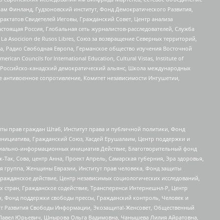
Чам Финланд, Гудзоновский институт, Фонд Демократического Развития,
актатов Свидетелей Иеговы, Гражданский Совет, Центр анализа
астоящая Россия, Глобальная сеть журналистов-расследователей, Служба
a Asocicion de Rusos Libres, Союз за возвращение Северных территорий,
еста, Радио Свободная Европа, Германское общество изучения Восточной
ouncils for International Education, Cultural Vistas, Institute of
, Российско-канадский демократический альянс, Школа международных
е антивоенное сопротивление, Комитет независимости Ингушетии,
ты прав граждан Штаб, Институт права и публичной политики, Фонд
инициатива, Гражданский Союз, Хасдей Ерушалаим, Центр поддержки и
социально-информационных инициатив Действие, Благотворительный фонд
Так, Сова, центр Анна, Проект Апрель, Самарская губерния, Эра здоровья,
я группа, Женщины Евразии, Институт прав человека, Фонд защиты
Гражданское действие, Центр независимых социологических исследований,
стран, Гражданское содействие, Трансперенси Интернешнл-Р, Центр
н, Фонд поддержки свободы прессы, Гражданский контроль, Человек и
тут Развития Свободы Информации, Экозащита!-Женсовет, Общественный
й Павел Юрьевич, Шнырова Ольга Вадимовна, Чанышева Лилия Айратовна,