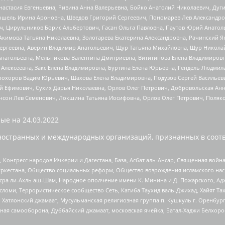
настасия Евгеньевна, Ривина Анна Валерьевна, Бойко Анатолий Николаевич, Дуг
ошель Ирина Ароновна, Шведов Григорий Сергеевич, Пономарев Лев Александро
ч, Цирульников Борис Альбертович, Гасан Ольга Павловна, Паутов Юрий Анато
Акимова Татьяна Николаевна, Золотарева Екатерина Александровна, Рачинский Я
Сергеевна, Аверин Владимир Анатольевич, Щур Татьяна Михайловна, Щур Никола
Анатольевна, Мельникова Валентина Дмитриевна, Вититинова Елена Владимировн
 Алексеевна, Закс Елена Владимировна, Буртина Елена Юрьевна, Гендель Людмил
рохоров Вадим Юрьевич, Шахова Елена Владимировна, Подузов Сергей Васильеви
й Ефимович, Сухих Дарья Николаевна, Орлов Олег Петрович, Добровольская Анн
нсон Лев Семенович, Локшина Татьяна Иосифовна, Орлов Олег Петрович, Поляк
ые на
24.03.2022
ностранных и международных организаций, признанных в соотв
нгресс народов Ичкерии и Дагестана, База, Асбат аль-Ансар, Священная война,
уркестана, Общество социальных реформ, Общество возрождения исламского насл
Нусра ли-Ахль аш-Шам, Народное ополчение имени К. Минина и Д. Пожарского, Ад
сломи, Террористическое сообщество Сеть, Катиба Таухид валь-Джихад, Хайят Тах
, Хатлонский джамаат, Мусульманская религиозная группа п. Кушкуль г. Оренбу
ная самооборона, Дуббайский джамаат, московская ячейка, Батал-Хаджи Белхор